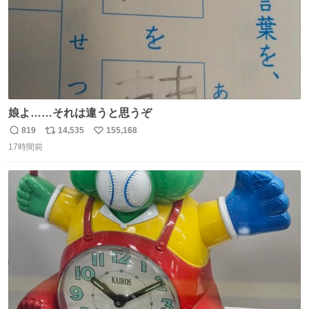
娘よ……それは違うと思うぞ
819
14,535
155,168
返
リ
い
17時間前
信
ポ
い
数
ス
ね
ト
数
数