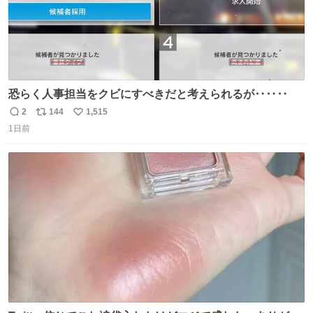
恐らく人事担当をクビにすべきだと考えられるが‥‥‥
2
144
1,515
返
リ
い
1日前
信
ポ
い
数
ス
ね
ト
数
数