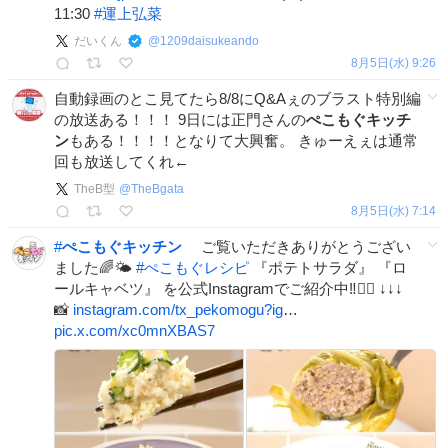
11:30
#
運上弘菜
だいくん
@
1209daisukeando
8月5日(水) 9:26
自動録画のとこ見てたら8/8にQ&Aぇのブラスト特別編
の放送ある！！！ 9日には正門さんの
ぺこもぐキッチ
ン
もある！！！！となりて大興奮。 きゅーえぇは通常
回も放送してくれ←
TheB型
@
TheBgata
8月5日(水) 7:14
#
ぺこもぐキッチン
ご覧いただきありがとうござい
ました🌈🌤️
#
ぺこもぐレシピ
『ポテトサラダ』 『ロ
ールキャベツ』 を公式Instagramでご紹介中‼️💁‍♀️ ↓↓↓
📸
instagram.com/tx_pekomogu?ig
…
pic.x.com/xc0mnXBAS7