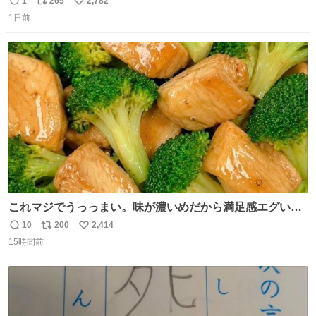
1
265
2,782
返
リ
い
ましたので悪しからず🙏🏻 裏地は人魚のウロコ風な柄にし
1日前
信
ポ
い
てみたらめっちゃ良き☺️ 島二郎とちいかわチャームもお気
数
ス
ね
に入り⭐️
ト
数
数
これマジでうっっまい。味が濃いめだから満足感エグいし
1週間で3キロ痩せた😭
10
200
2,414
返
リ
い
15時間前
信
ポ
い
数
ス
ね
ト
数
数