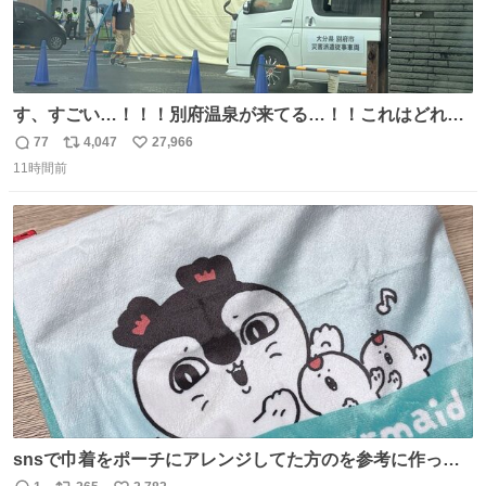
す、すごい…！！！別府温泉が来てる…！！これはどれぐ
らい待つんだろう…
77
4,047
27,966
返
リ
い
11時間前
信
ポ
い
数
ス
ね
ト
数
数
snsで巾着をポーチにアレンジしてた方のを参考に作って
みました🧵 裁縫は得意でないので、ザクザクの目測で縫い