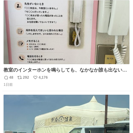
ト
数
数
教室のインターホンを鳴らしても、なかなか誰も出ないこ
とがあります…。 もしかすると「電話の出方」に困ってい
48
292
4,176
返
リ
い
るのかもしれません。 そこで「何を話せばいいか」が見え
1日前
信
ポ
い
る手引きを用意して、安心して電話に出られるようにしま
数
ス
ね
す。 インターホンの応対も大切なコミュニケーションの学
ト
数
数
びです。