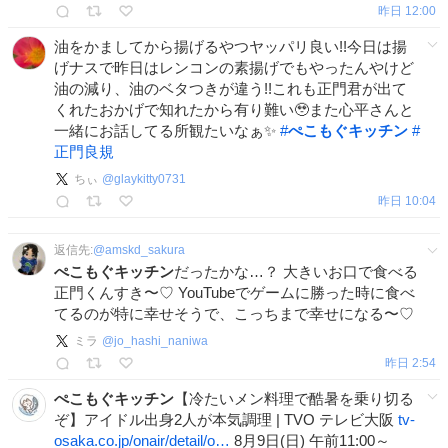
昨日 12:00
油をかましてから揚げるやつヤッパリ良い!!今日は揚
げナスで昨日はレンコンの素揚げでもやったんやけど
油の減り、油のベタつきが違う!!これも正門君が出て
くれたおかげで知れたから有り難い🥹また心平さんと
一緒にお話してる所観たいなぁ✨
#
ぺこもぐキッチン
#
正門良規
ちぃ
@
glaykitty0731
昨日 10:04
返信先:
@
amskd_sakura
ぺこもぐキッチン
だったかな…？ 大きいお口で食べる
正門くんすき〜♡ YouTubeでゲームに勝った時に食べ
てるのが特に幸せそうで、こっちまで幸せになる〜♡
ミラ
@
jo_hashi_naniwa
昨日 2:54
ぺこもぐキッチン
【冷たいメン料理で酷暑を乗り切る
ぞ】アイドル出身2人が本気調理 | TVO テレビ大阪
tv-
osaka.co.jp/onair/detail/o…
8月9日(日) 午前11:00～