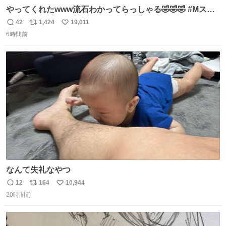
やってくれたwww流石わかってらっしゃる🤣🤣🤣 #Mステ
#西川貴教
42
1,424
19,011
返
リ
い
6時間前
信
ポ
い
数
ス
ね
ト
数
数
なんて失礼なやつ
12
164
10,944
返
リ
い
20時間前
信
ポ
い
数
ス
ね
ト
数