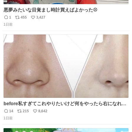
悪夢みたいな目覚まし時計買えばよかった⚾
1
455
3,427
返
リ
い
1日前
信
ポ
い
数
ス
ね
ト
数
数
before私すぎてこれやりたいけど何をやったら右になれる
の
14
215
8,642
返
リ
い
1日前
信
ポ
い
数
ス
ね