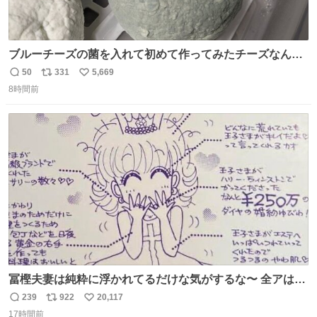
ブルーチーズの菌を入れて初めて作ってみたチーズなんだ
けど 本能でちょっとヤバいと思っちゃう見た目だな
50
331
5,669
返
リ
い
8時間前
信
ポ
い
数
ス
ね
ト
数
数
冨樫夫妻は純粋に浮かれてるだけな気がするな〜 全アはこ
こに自分の市場価値的なものを上乗せするので、 すっぴん
239
922
20,117
返
リ
い
＆寝起きのボサボサ頭でも「今日も可愛いね」が止まらな
17時間前