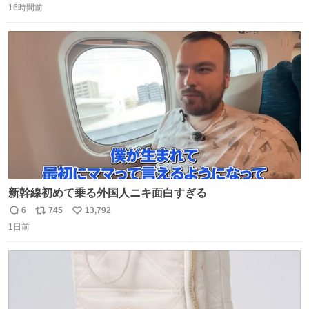
16時間前
信
ポ
い
数
ス
ね
ト
数
数
新幹線初めて乗る外国人ニキ面白すぎる
6
745
13,792
返
リ
い
1日前
信
ポ
い
数
ス
ね
ト
数
数