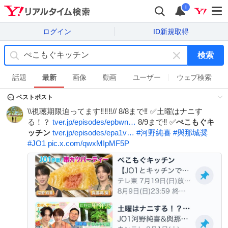
i
ログイン
ID新規取得
検索
キ
ー
話題
最新
画像
動画
ユーザー
ウェブ検索
ワ
ベストポスト
ー
ド
\\視聴期限迫ってます‼️‼️‼️// 8/8まで‼️ ✅土曜はナニす
を
る！？
tver.jp/episodes/epbwn…
8/9まで‼️ ✅
ぺこもぐキ
消
ッチン
tver.jp/episodes/epa1v…
#
河野純喜
#
與那城奨
す
#
JO1
pic.x.com/qwxMIpMF5P