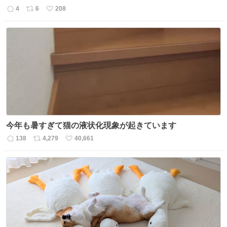
4
6
208
返
リ
い
信
ポ
い
数
ス
ね
ト
数
数
今年も暑すぎて猫の液状化現象が起きています
138
4,279
40,661
返
リ
い
信
ポ
い
数
ス
ね
ト
数
数