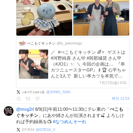
ぺこもぐキッチン
@tx_pekomogu
／ #ぺこもぐキッチン 🌈⭐️ ゲストは
#河野純喜 さん🩵 #與那城奨 さん💚
（#JO1）✨ ＼ 今回の企画は… 『串
カツニュースターGP』🍢🏆 心平ちゃ
んと3人で 新しい串カツを本気で提
案🔥 📺7/19(日)午前11時からテレビ東
7月17日(金) 3:01
京で放送！ ぜひご覧ください👀✨ #
𝕤𝕒𝕜𝕚️🩵𝕛𝕦𝕟𝕜𝕚🎤
@
JUNKI_SAKI
栗原心平 #テレビ東京
昨日 12:53
@msg2rl
8/9(日)午前11:00〜11:30にテレ東の「
ぺこも
ぐキッチン
」にあや姉さんが出演されます🍒 よろしけ
れば予約録画を📺
#
なつめんそーれ
GT-R34
@
GTR34_V