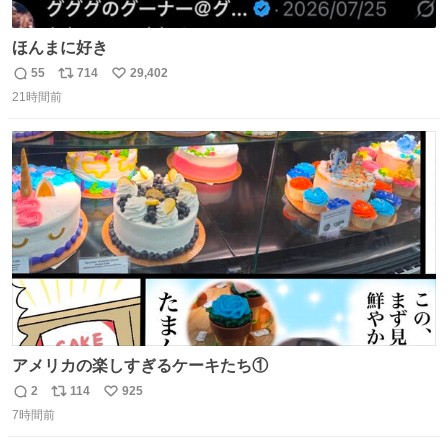
ほんまに好き
55
714
29,402
返
リ
い
21時間前
信
ポ
い
数
ス
ね
ト
数
数
アメリカの楽しすぎるケーキたち①
2
114
925
返
リ
い
7時間前
信
ポ
い
数
ス
ね