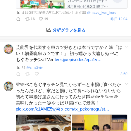
まゆGttT♡記事の📮はRTお願いします🙇‍♂️
@
mayu_ken_kuru
16
19
昨日 12:04
分析グラフを見る
芸能界を代表する串カツ好きとは本当ですか？ 🌺「は
い！朝昼晩串カツです！」 初っ端から大嘘しぬ
ぺこ
もぐキッチン
#TVer
tver.jp/episodes/epa1v…
ｽﾐ
@
sms2vjv
3:50
💚️🩵
ぺこもぐキッチン
見てからずっと串揚げ食べたか
ったんだけど、家だと揚げたて食べられないないから
初めて串揚げ屋さんに行ってみた🍖🥓🦐🐟🥦🍠🥕🥔
美味しかったー😋やっぱり揚げたて最高！
pic.x.com/k1AME5wj4t
x.com/tx_pekomogu/st…