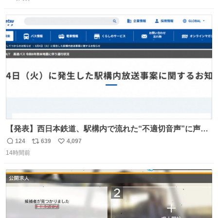
信
ポ
い
い。放っておくと永遠に髪撫でてきて作業進まない()
数
ス
ね
156cm40kg、年中日焼け止めとお友達の私より綺麗な手や
ト
数
数
めてもろて とか言う
【発表】西日本鉄道、駅構内で流れた“不適切音声”に声明
「被害届も検討」 news.livedoor.com/article/detail… 4日
124
639
4,097
返
リ
い
に西鉄福岡（天神）駅および薬院駅で発生した駅構内放送
14時間前
信
ポ
い
事案について声明を公表した。「第三者によって駅構内放
数
ス
ね
送設備に外部から不正に音声が流された可能性も含めて確
ト
数
数
認を実施」と説明した。