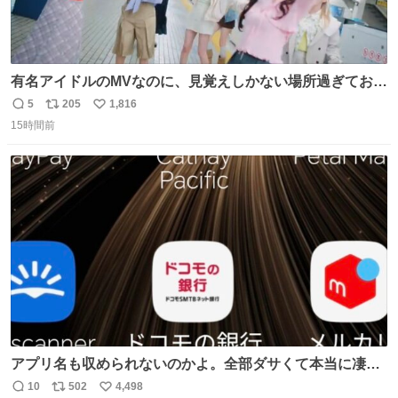
有名アイドルのMVなのに、見覚えしかない場所過ぎておも
ろいな
5
205
1,816
返
リ
い
15時間前
信
ポ
い
数
ス
ね
ト
数
数
アプリ名も収められないのかよ。全部ダサくて本当に凄
い。 https://t.co/LemyLGyVkR
10
502
4,498
返
リ
い