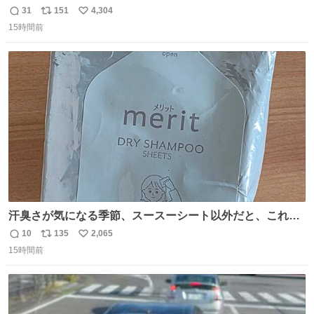
スケールの開発がいいんだよ。
31
151
4,304
返
リ
い
15時間前
信
ポ
い
数
ス
ね
ト
数
数
汗臭さが気になる季節、スースーシート以外だと、これが
とにかくスッキリする。2年くらい前に #生活は踊る で紹
10
135
2,065
返
リ
い
介したやつ。おじさんにもおばさんにもオススメだ。ドラ
15時間前
信
ポ
い
ストに売ってるぞ。ドライシャンプーって書いてあるけど
数
ス
ね
汗拭きシートみたいなもの。耳裏襟足首筋がんがん拭いて
ト
数
数
汗臭不安を解消。