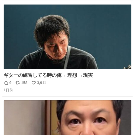
数
ス
ね
ト
数
数
ギターの練習してる時の俺 ←理想 →現実
9
158
3,911
返
リ
い
1日前
信
ポ
い
数
ス
ね
ト
数
数