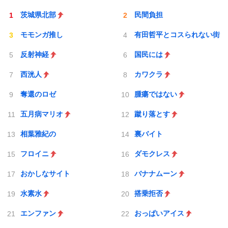
茨城県北部
民間負担
モモンガ推し
有田哲平とコスられない街
反射神経
国民には
西洸人
カワクラ
奪還のロゼ
腫瘍ではない
五月病マリオ
蹴り落とす
相葉雅紀の
裏バイト
フロイニ
ダモクレス
おかしなサイト
バナナムーン
水素水
搭乗拒否
エンファン
おっぱいアイス