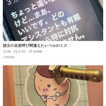
彼女の名前呼び間違えたレベルのミス
68
2,723
34,906
返
リ
い
13時間前
信
ポ
い
数
ス
ね
ト
数
数