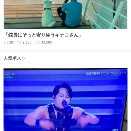
「館長にそっと寄り添うキナコさん」
28
2,365
33,585
返
リ
い
信
ポ
い
数
ス
ね
人気ポスト
ト
数
数