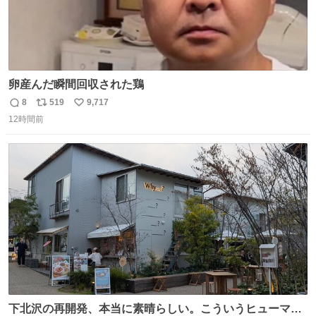
卵産んだ瞬間回収された鶏
8
519
9,717
返
リ
い
12時間前
信
ポ
い
数
ス
ね
ト
数
数
下北沢の再開発、本当に素晴らしい。こういうヒューマン