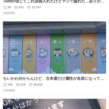
Twitter信じてこれ涙袋入れたけどマジで盛れた…ありがと
う…
58
631
12,747
返
リ
い
18時間前
信
ポ
い
数
ス
ね
ト
数
数
ちいかわ分からんけど、古本屋だけ属性が名前になってる
のはどういうこと？
156
519
39,918
返
リ
い
15時間前
信
ポ
い
数
ス
ね
ト
数
数