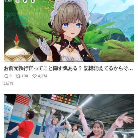
ト
数
数
お前元執行官ってこと隠す気ある？ 記憶消えてるからそん
な考えに至らないだろうけどさ…
3
100
4,134
返
リ
い
1日前
信
ポ
い
数
ス
ね
ト
数
数