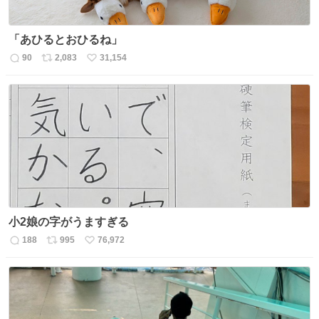
「あひるとおひるね」
90
2,083
31,154
返
リ
い
信
ポ
い
数
ス
ね
ト
数
数
小2娘の字がうますぎる
188
995
76,972
返
リ
い
信
ポ
い
数
ス
ね
ト
数
数