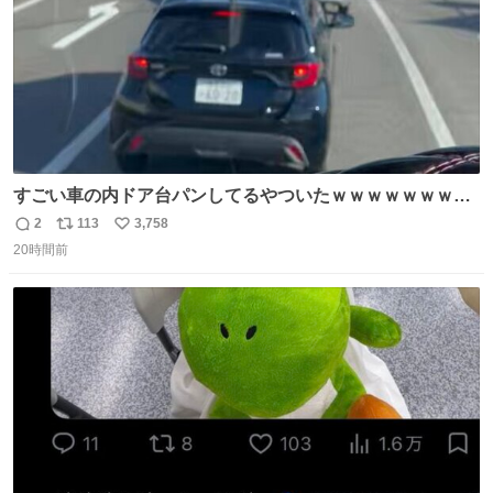
すごい車の内ドア台パンしてるやついたｗｗｗｗｗｗｗｗ
ｗｗｗｗｗｗ
2
113
3,758
返
リ
い
20時間前
信
ポ
い
数
ス
ね
ト
数
数