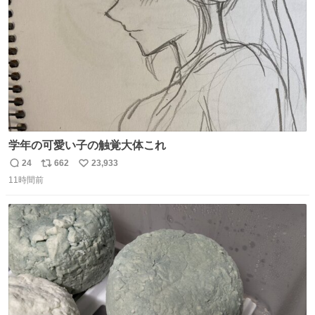
数
学年の可愛い子の触覚大体これ
24
662
23,933
返
リ
い
11時間前
信
ポ
い
数
ス
ね
ト
数
数