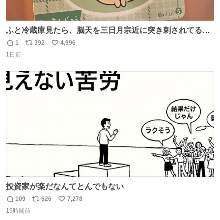
ふと冷蔵庫見たら、脳天を三日月宗近に突き刺されてるく
りまんじゅうパイセンが
1
392
4,996
返
リ
い
1日前
信
ポ
い
数
ス
ね
ト
数
数
投資家が楽だなんてとんでもない
109
626
7,278
返
リ
い
19時間前
信
ポ
い