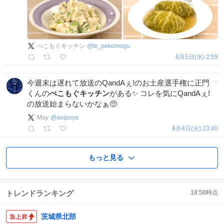
ぺこもぐキッチン
@
tx_pekomogu
8月5日(水) 2:59
今週末は遅れて放送のQandAぇ!のお土産選手権に正門
くんの
ぺこもぐキッチン
がある✨️ コレを気にQandAぇ!
の放送始まらないかなぁ🥺
May
@
aoipoya
8月4日(火) 23:40
もっと見る
トレンドランキング
18:58
時点
茨城県北部