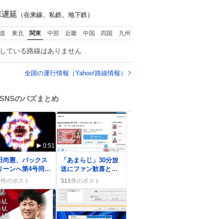
ね
数
車遅延
（在来線、私鉄、地下鉄）
道
東北
関東
中部
近畿
中国
四国
九州
している路線はありません
全国の運行情報（Yahoo!路線情報）
SNSのバズまとめ
0:51
0
田尚憲、バックス
「あまらじ」30分放
リーンへ第4号同点
送にファン歓喜と
ーランホームラン
「もっと長く」要望
5
件のポスト
311
件のポスト
歓喜の嵐
の声が続出