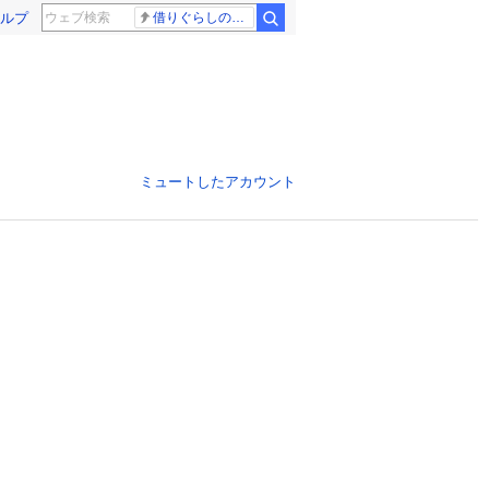
ルプ
借りぐらしのアリエッティ 耳をすませば
ミュートしたアカウント