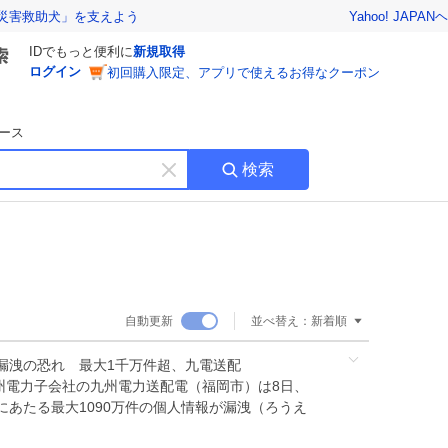
Yahoo! JAPAN
ヘ
災害救助犬」を支えよう
IDでもっと便利に
新規取得
ログイン
初回購入限定、アプリで使えるお得なクーポン
ース
検索
キ
ー
ワ
ー
ド
を
消
自動更新
並べ替え：
新着順
す
漏洩の恐れ 最大1千万件超、九電送配
州電力子会社の九州電力送配電（福岡市）は8日、
あたる最大1090万件の個人情報が漏洩（ろうえ
。