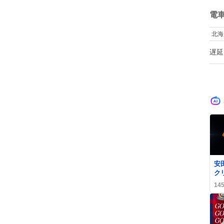
ね
数
電
北海
遅延
安
ク
ツ
14
で