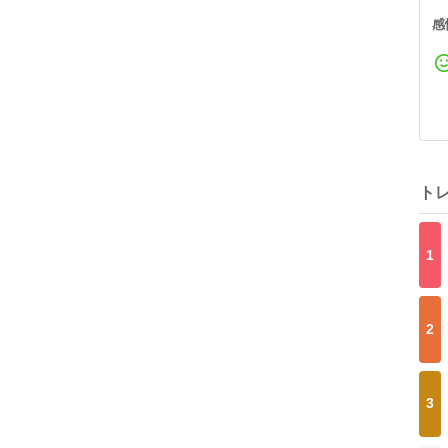
感
ト
1
2
3