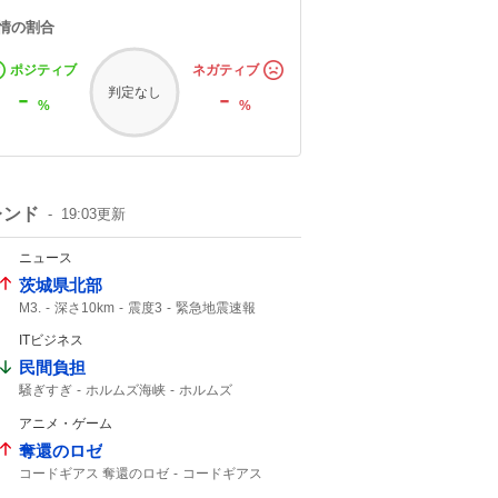
情の割合
ポジティブ
ネガティブ
-
-
判定なし
%
%
レンド
19:03
更新
ニュース
茨城県北部
M3.
深さ10km
震度3
緊急地震速報
震度2
地震速報
ITビジネス
民間負担
騒ぎすぎ
ホルムズ海峡
ホルムズ
アニメ・ゲーム
奪還のロゼ
コードギアス 奪還のロゼ
コードギアス