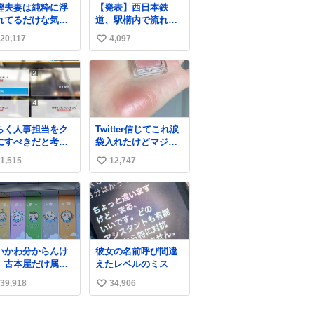
樫夫妻は純粋に浮
【発表】西日本鉄
れてるだけな気が
道、駅構内で流れ
るな〜 全アはここ
た“不適切音声”に声
20,117
4,097
い
自分の市場価値的
明「被害届も検討」
ものを上乗せする
news.livedoor.com/
い
すっぴん＆寝
article/detail… 4日に
ね
きのボサボサ頭で
西鉄福岡（天神）駅
数
「今日も可愛い
および薬院駅で発生
」が止まらない。
した駅構内放送事案
っておくと永遠に
について声明を公表
らく人事担当をク
Twitter信じてこれ涙
撫でてきて作業進
した。「第三者によ
にすべきだと考え
袋入れたけどマジで
い()
って駅構内放送設備
れるが‥‥‥
盛れた…ありがと
6cm40kg、年中日
に外部から不正に音
1,515
12,747
い
う…
け止めとお友達の
声が流された可能性
い
より綺麗な手やめ
も含めて確認を実
てもろて とか言う
施」と説明した。
ね
数
いかわ分からんけ
彼女の名前呼び間違
、古本屋だけ属性
えたレベルのミス
名前になってるの
39,918
34,906
い
どういうこと？
い