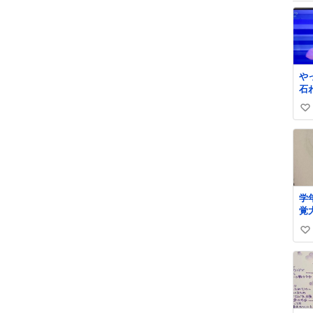
や
石
る
い
川
い
ね
数
学
覚
い
い
ね
数