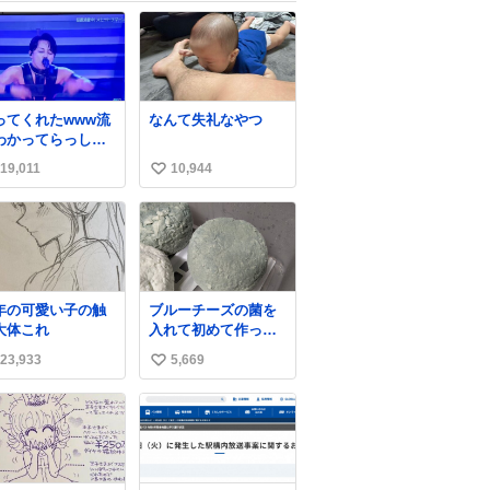
ってくれたwww流
なんて失礼なやつ
わかってらっしゃ
🤣🤣 #Mステ #西
19,011
10,944
い
貴教
い
ね
数
年の可愛い子の触
ブルーチーズの菌を
大体これ
入れて初めて作って
みたチーズなんだけ
23,933
5,669
い
ど 本能でちょっとヤ
バいと思っちゃう見
い
た目だな
ね
数