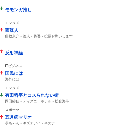
モモンガ推し
エンタメ
西洸人
藤牧京介
洸人
将吾
投票お願いします
病は気から
radiko
反射神経
ITビジネス
国民には
海外には
エンタメ
有田哲平とコスられない街
岡田紗佳
ディズニーホテル
松倉海斗
スポーツ
五月病マリオ
恭ちゃん
キズナアイ
キズナ