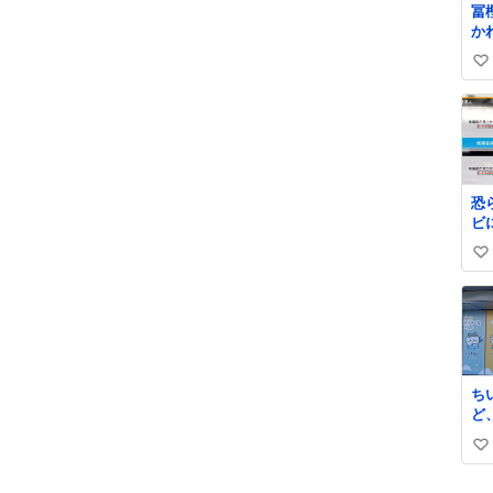
冨
か
す
い
に
な
い
ので、 
ね
起
数
も
ね
放
恐
髪
ビ
まな
ら
15
い
焼
い
私
ね
数
ち
ど
が
い
は
い