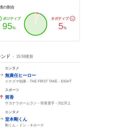
情の割合
ポジティブ
ネガティブ
95
5
%
%
レンド
15:59
更新
エンタメ
無責任ヒーロー
イナズマ戦隊
THE FIRST TAKE
EIGHT
FIRST TAKE
SUPER EIGHT
スポーツ
させてもらいました
筒香
サヨナラホームラン
筒香選手
3位浮上
筒香嘉智
筒香が
馬場皐輔
Aクラス
エンタメ
サヨナラ勝ち
ベイスターズ
サヨナラ
47分
10号
ハマスタ
DeNA
借金完済
堂本剛くん
延長戦
剛くん
ドン・キホーテ