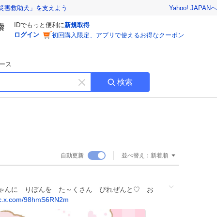
Yahoo! JAPAN
ヘ
災害救助犬」を支えよう
IDでもっと便利に
新規取得
ログイン
初回購入限定、アプリで使えるお得なクーポン
ース
検索
キ
ー
ワ
ー
ド
を
消
自動更新
並べ替え：
新着順
す
ゃんに りぼんを た～くさん ぴれぜんと♡ お
ic.x.com/98hmS6RN2m