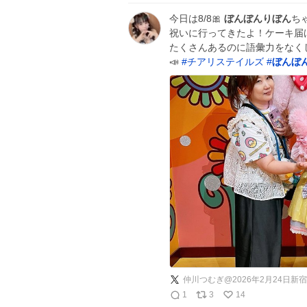
今日は8/8🎀
ぼんぼんりぼん
ち
祝いに行ってきたよ！ケーキ届け
たくさんあるのに語彙力をなく
📣
#
チアリステイルズ
#
ぼんぼ
仲川つむぎ@2026年2月24日新
1
3
14