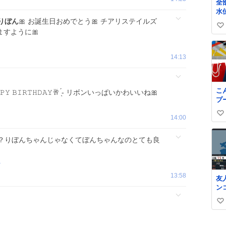
全
始
水
お
け
りぼん
🎀 お誕生日おめでとう🎀 チアリステイルズ
ー
い
た
ますように🎀
タ
く
い
バ
ー
し
ね
ー
14:13
う
数
！
！
こ
𝙿𝙿𝚈 𝙱𝙸𝚁𝚃𝙷𝙳𝙰𝚈🥂 ̖́- リボンいっぱいかわいいね🎀
プ
ナ
い
14:00
代
#
い
ロ
ね
？りぼんちゃんじゃなくてぼんちゃんなのとても良
数
r
13:58
友
ン
ら
い
見
た
い