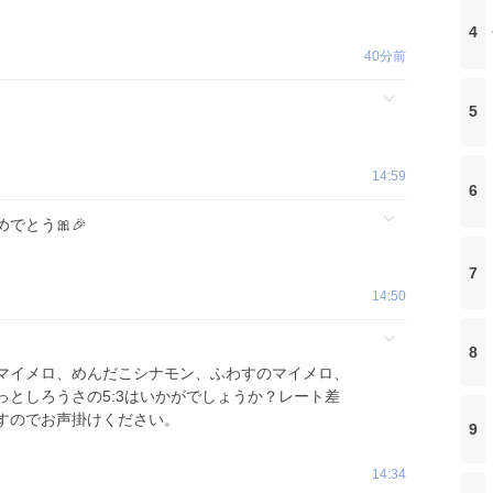
4
40分前
5
14:59
6
でとう🎀🎉
7
14:50
8
マイメロ、めんだこシナモン、ふわすのマイメロ、
っとしろうさの5:3はいかがでしょうか？レート差
すのでお声掛けください。
9
14:34