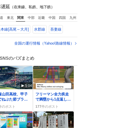
ね
数
車遅延
（在来線、私鉄、地下鉄）
道
東北
関東
中部
近畿
中国
四国
九州
本線[高尾～大月]
水郡線
吾妻線
全国の運行情報（Yahoo!路線情報）
SNSのバズまとめ
5:04
0
森山田高校、甲子
フリーマン全力疾走
でねぶた節ブラス
で満塁から1点返し、
ンドと共に得点連
ドジャースの逆転を
件のポスト
177
件のポスト
にファン歓喜
狙うファン歓喜