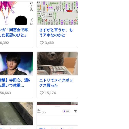
ンガ「同窓会で再
さすがと言うか、も
した初恋のひと」
うアホなのかと
6,392
3,460
い
い
ね
数
衝撃】寺田心、週6
ニトリでメイクボッ
ム通いで体重
クス買った
kg→82kgに 110kg
56,663
15,174
い
ベンチプレス持ち
げる姿披露
い
ws.livedoor.com/
ね
icle/detail… 元々
数
重のみだったが、
に筋肉を大きくす
ためジム通いを開