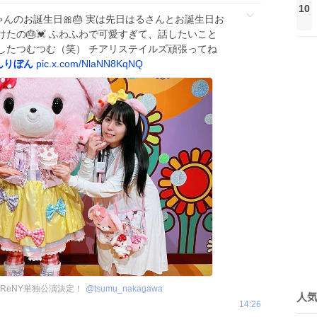
10
ゃんのお誕生日🎀🎂 実は先日はるさんとお誕生日お
たの🎂💓 ふわふわで可愛すぎて、話したいこと
したつむつむ（笑） チアリステイルズ頑張ってね
んりぼん
pic.x.com/NlaNN8KqNQ
宿ReNY単独公演決定！
@
tsumu_nakagawa
人
14:26