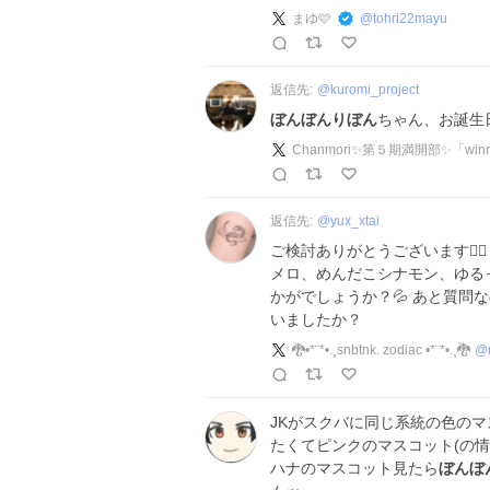
まゆ🩷
@
tohri22mayu
返信先:
@
kuromi_project
ぼんぼんりぼん
ちゃん、お誕生
Chanmori✨第５期満開部✨「win
返信先:
@
yux_xtai
ご検討ありがとうございます🙇‍
メロ、めんだこシナモン、ゆる
かがでしょうか？💦 あと質問
いましたか？
🐉•*¨*•.¸snbtnk. zodiac •*¨*•.¸🐉
@
JKがスクバに同じ系統の色の
たくてピンクのマスコット(の
ハナのマスコット見たら
ぼんぼ