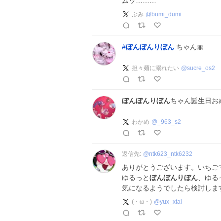
ムッ………
ぶみ
@
bumi_dumi
#
ぼんぼんりぼん
ちゃん🎀
担々麺に溺れたい
@
sucre_os2
ぼんぼんりぼん
ちゃん誕生日おめ
わかめ
@
_963_s2
返信先:
@
ntk623_ntk6232
ありがとうございます。いちご
ゆるっと
ぼんぼんりぼん
、ゆる
気になるようでしたら検討しま
(・ω・)
@
yux_xtai