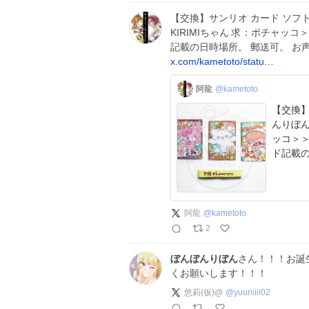
【交換】サンリオ カード ソフ
KIRIMIちゃん 求：ポチャッ
記載の日時場所。 郵送可。 お
x.com/kametoto/statu…
阿龍
@kametoto
【交換】サ
んりぼん／
ッコ＞＞＞＞は
ド記載の
阿龍
@
kametoto
2
ぼんぼんりぼん
さん！！！お誕
くお願いします！！！
悠莉(仮)@
@
yuuriiiii02