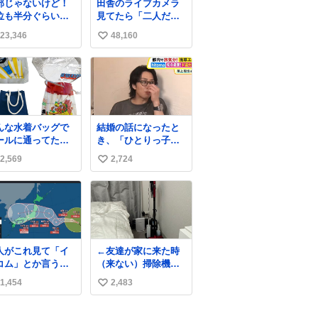
部じゃないけど！
田舎のライブカメラ
。筋肉増量のため
位も半分ぐらいだ
見てたら「二人だけ
にぎり10個、ゼリ
ど！水が来はじめ
の世界」を発見した
飲料3～4本、パス
23,346
48,160
い
よ！！！ 作業して
と毎日4千kcalオー
れた方々ありがと
い
ーの食事を摂取
ーー
、増量したとい
ね
！！！！！！！！
。
数
！！！！！！！！
！！！！！！！！
んな水着バッグで
結婚の話になったと
ールに通ってたア
き、「ひとりっ子だ
タ、完全なる同世
から僕が諦めた瞬間
2,569
2,724
い
（笑） #70年代
に一族が潰える」
80年代 #昭和レト
「死ぬとき1人とか
い
嫌」だから結婚願望
ね
は"ある"って答えた
数
ものの、結局「（結
婚は）向いてねぇの
かもしれない」で締
人がこれ見て「イ
←友達が家に来た時
める北山くん、きっ
コム」とか言うか
（来ない）掃除機丸
といろいろ考えて言
、もうそれにしか
出しは生活感が出て
葉を選んで、まるく
1,454
2,483
い
えなくなっちゃっ
かっこ悪いなぁ →せ
収めてくれたんだな
。
や
い
と思った