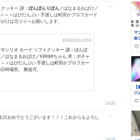
トクッキー 譲：
ぼんぼんりぼん
／はなまるおばけ／
コ＞＞＞＞はぴだんぶい 手渡しは町田かプロフカード
声がけは元ツイへお願いします。
マ
会
8月6日(木) 14:53
い
ンリオ カード ソフトクッキー 譲：ぼんぼ
い
はなまるおばけ／KIRIMIちゃん 求：ポチャ
ね
ぴだんぶい 手渡しは町田かプロフカー
数
日時場所。 郵送可。
【
ジ
62
14:25
い
の
上
い
ne
ね
生日おめでとうございます！！！これからもよろし
art
数
自
更
る
14:23