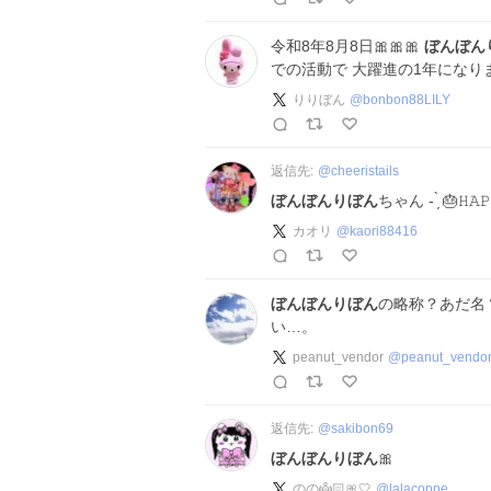
令和8年8月8日🎀🎀🎀
ぼんぼん
での活動で 大躍進の1年になり
りりぼん
@
bonbon88LILY
返信先:
@
cheeristails
ぼんぼんりぼん
ちゃん - ̗̀ 🎂𝙷
カオリ
@
kaori88416
ぼんぼんりぼん
の略称？あだ名
い…。
peanut_vendor
@
peanut_vendo
返信先:
@
sakibon69
ぼんぼんりぼん
🎀
のの👼🏻🎀🤍
@
lalacoppe