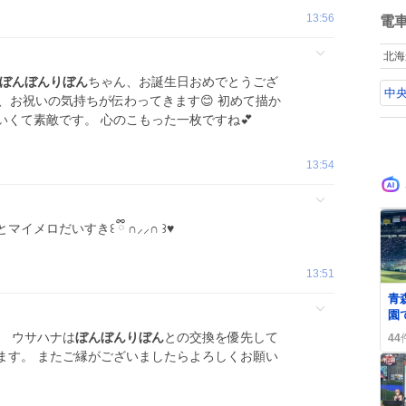
ね
13:56
数
電
北海
ぼんぼんりぼん
ちゃん、お誕生日おめでとうござ
中央
ら、お祝いの気持ちが伝わってきます😊 初めて描か
くて素敵です。 心のこもった一枚ですね💕
13:54
とマイメロだいすき꒰ ྀི ∩⸝⸝∩ ꒱♥︎
13:51
青
園
バ
。 ウサハナは
ぼんぼんりぼん
との交換を優先して
44
発
ます。 またご縁がございましたらよろしくお願い