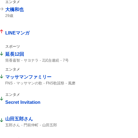
エンタメ
大橋和也
29歳
LINEマンガ
スポーツ
延長12回
筒香嘉智
サヨナラ
2試合連続
7号
勝ち越し
ホームラン
エンタメ
マッサマンファミリー
FNS
マッサマンの歌
FNS歌謡祭
風磨
小池ママ
マッサマン
マッサマンママ
エンタメ
Secret Invitation
山田五郎さん
五郎さん
門前仲町
山田五郎