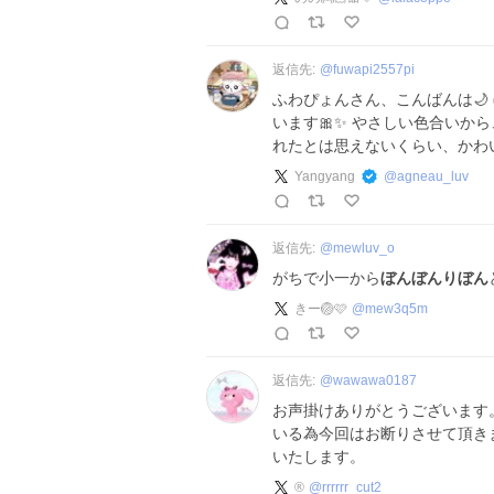
返信先:
@
fuwapi2557pi
ふわぴょんさん、こんばんは🌙
います🎀✨ やさしい色合いか
れたとは思えないくらい、かわい
Yangyang
@
agneau_luv
返信先:
@
mewluv_o
がちで小一から
ぼんぼんりぼん
きー🏐🩷
@
mew3q5m
返信先:
@
wawawa0187
お声掛けありがとうございます
いる為今回はお断りさせて頂き
いたします。
®️
@
rrrrrr_cut2