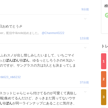
感
9分前
日おめでとう🎉
ner」配信中!&note始めました。
@
Chanmori0222
12分前
ト
♀️ ふわスノが出し惜しみしたいまして、いちごマイ
っと
ぼんぼんりぼん
、ゆるっとしろうさの4:3はい
1
なのですが、サングラスの方は3人とも決まってしま
ntk623_ntk6232
2
37分前
マスコットじゃらじゃら付けてるのが可愛くて真似し
3
情報)集めてるんだけど、さっきまだ買ってないウサ
んりぼん
が同一ラインナップにあることに気付き、