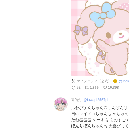
マイメロディ【公式】
@
Mel
52
1,869
10,398
返信先:
@
fuwapi2557pi
ふわぴょんちゃん♡こんばんは 
日のマイメロちゃんも めちゃめ
だね👏👏👏 ケーキも もの
ぼんりぼん
ちゃんも 大喜びして