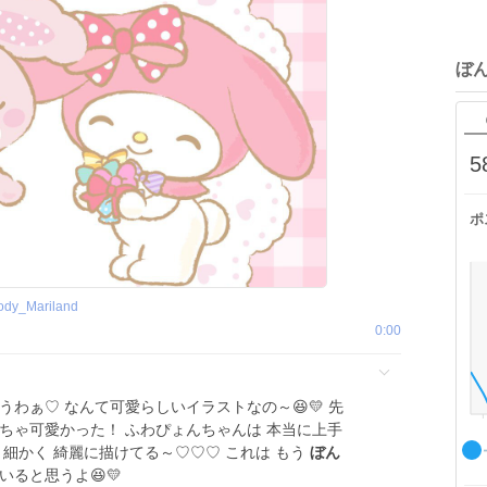
ぼ
5
ポ
ody_Mariland
0:00
うわぁ♡ なんて可愛らしいイラストなの～😆💛 先
ちゃ可愛かった！ ふわぴょんちゃんは 本当に上手
すごく細かく 綺麗に描けてる～♡♡♡ これは もう
ぼん
いると思うよ😆💛