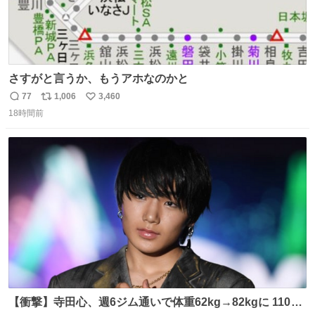
さすがと言うか、もうアホなのかと
77
1,006
3,460
返
リ
い
18時間前
信
ポ
い
数
ス
ね
ト
数
数
【衝撃】寺田心、週6ジム通いで体重62kg→82kgに 110kg