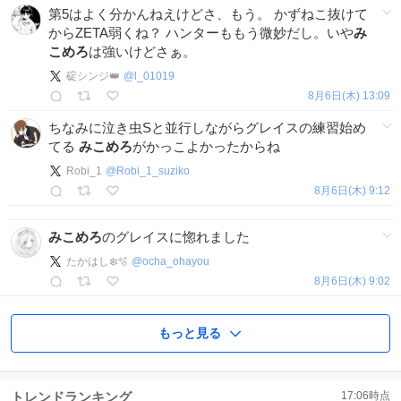
第5はよく分かんねえけどさ、もう。 かずねこ抜けて
からZETA弱くね？ ハンターももう微妙だし。いや
み
こめろ
は強いけどさぁ。
碇シンジ👑
@
l_01019
8月6日(木) 13:09
ちなみに泣き虫Sと並行しながらグレイスの練習始め
てる
みこめろ
がかっこよかったからね
Robi_1
@
Robi_1_suziko
8月6日(木) 9:12
みこめろ
のグレイスに惚れました
たかはし❄️🫧
@
ocha_ohayou
8月6日(木) 9:02
もっと見る
トレンドランキング
17:06
時点