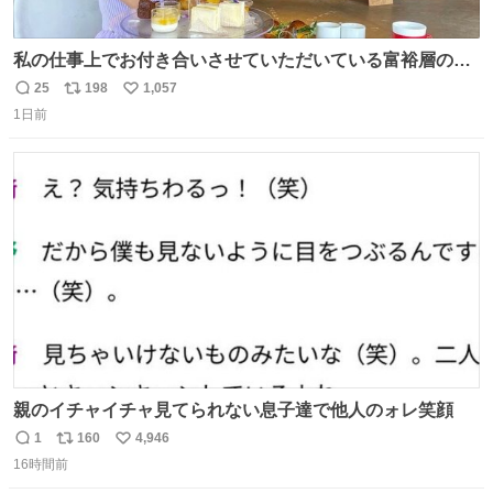
私の仕事上でお付き合いさせていただいている富裕層の社
長さん達は、こんな事しない。 こんな自慢は一切しない
25
198
1,057
返
リ
い
し、なんなら表に出てこない。 自分に自信がない半端モン
1日前
信
ポ
い
はブランドで自分を飾りキラキラ自慢をする。 #折田楓
数
ス
ね
#merchu
ト
数
数
親のイチャイチャ見てられない息子達で他人のォレ笑顔
1
160
4,946
返
リ
い
16時間前
信
ポ
い