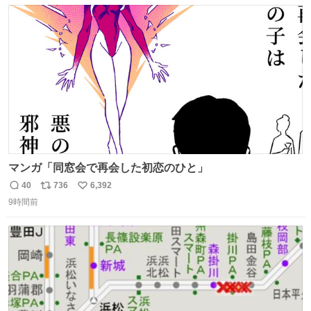
数
ス
ね
ト
数
数
マンガ「同窓会で再会した初恋のひと」
40
736
6,392
返
リ
い
9時間前
信
ポ
い
数
ス
ね
ト
数
数