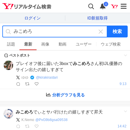
i
ログイン
ID新規取得
検索
キ
ー
話題
最新
画像
動画
ユーザー
ウェブ検索
ワ
ベストポスト
ー
ド
プレイオフ後に届いた3boxで
みこめろ
さん初IJL優勝の
を
サイン出たの嬉しすぎて
消
ゆゆ
@
kirakirastari
す
9:13
分析グラフを見る
みこめろ
でぃとサバ行けたの嬉しすぎて昇天
K.Nemo
@
PvG9b8gsa09538
14:42