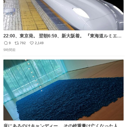
22:00、東京発。 翌朝6:59、新大阪着。 『東海道ルミエー
ルエクスプレス』が今夜、初運行！ 岐阜羽島駅で夜を越す
9
792
2,149
返
リ
い
東海道新幹線。寝台列車じゃないのに、朝まで新幹線とい
9時間前
信
ポ
い
う、なんだか特別体験😉 #TRAINTRIP #東海道ルミエール
数
ス
ね
エクスプレス
ト
数
数
床にあるのはキャンディー。 その総重量は亡くなった人と