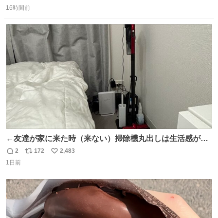
返
リ
い
16時間前
信
ポ
い
数
ス
ね
ト
数
数
←友達が家に来た時（来ない）掃除機丸出しは生活感が出
てかっこ悪いなぁ →せや
2
172
2,483
返
リ
い
1日前
信
ポ
い
数
ス
ね
ト
数
数