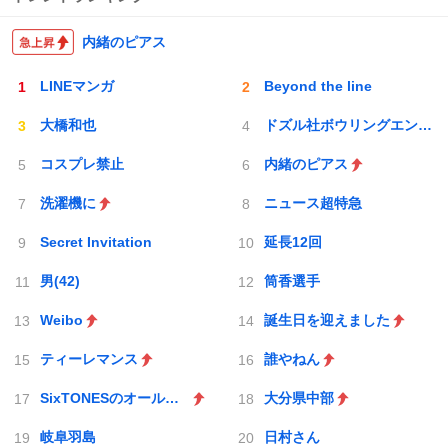
内緒のピアス
LINEマンガ
Beyond the line
大橋和也
ドズル社ボウリングエンドラ討伐
コスプレ禁止
内緒のピアス
洗濯機に
ニュース超特急
Secret Invitation
延長12回
男(42)
筒香選手
Weibo
誕生日を迎えました
ティーレマンス
誰やねん
SixTONESのオールナイトニッポン
大分県中部
岐阜羽島
日村さん