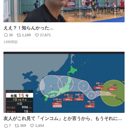
ええ？！知らんかった…
30
1,189
17,671
返
リ
い
14時間前
信
ポ
い
数
ス
ね
ト
数
数
友人がこれ見て「インコム」とか言うから、もうそれにし
か見えなくなっちゃった。
7
369
1,454