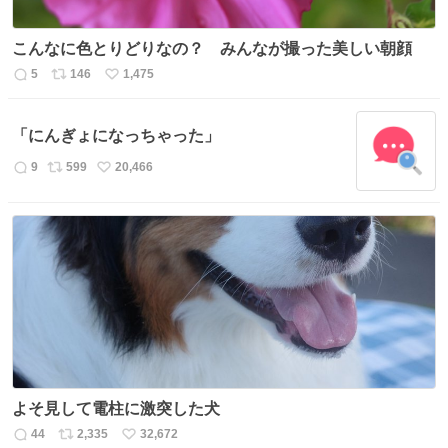
こんなに色とりどりなの？ みんなが撮った美しい朝顔
5
146
1,475
返
リ
い
信
ポ
い
数
ス
ね
「にんぎょになっちゃった」
ト
数
数
9
599
20,466
返
リ
い
信
ポ
い
数
ス
ね
ト
数
数
よそ見して電柱に激突した犬
44
2,335
32,672
返
リ
い