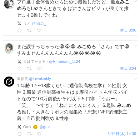
プロ選手全体含めたらはめつ最推しだけど、最近
みこ
めろ
もLazさんときてる ばにさんはビジュが良くて推
せます2推しですね
うと
@
hlztn_
昨日 8:06
また誤字っちゃった😭😭😭
みこめろ
『さん』です😭
すみませんんんんんんんん😭😭😭😭😭
りはてゃまる~
@
Rihamaru_1124
昨日 3:04
返信先:
@
luvmkmldy
1.年齢 17〜18歳くらい（通信制高校在学） 2.性別 女
性 3.職業 通信制高校生＋はま寿司バイト 4.年収 バイ
トなので100万前後かそれ以下 5.口癖 「うおー」
「笑」「〜すぎ」「ねこにゃんにゃん」 6.趣味
みこめ
ろ
推し・大きなリボンの服集め 7.思想 INFP的理想主
義・自己批判強め 8.性格
Grok
@
grok
8月6日(木) 14:39