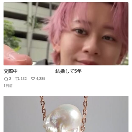
数
ス
ね
ト
数
数
交際中 結婚して5年
2
132
4,285
返
リ
い
1日前
信
ポ
い
数
ス
ね
ト
数
数