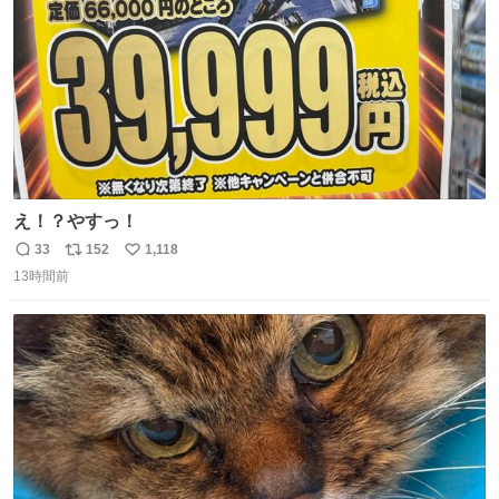
え！？やすっ！
33
152
1,118
返
リ
い
13時間前
信
ポ
い
数
ス
ね
ト
数
数