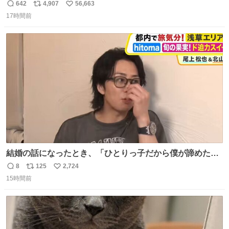
のベンチプレス持ち上げる姿披露
642
4,907
56,663
返
リ
い
news.livedoor.com/article/detail… 元々自重のみだった
17時間前
信
ポ
い
が、更に筋肉を大きくするためジム通いを開始。筋肉増量
数
ス
ね
のためおにぎり10個、ゼリー飲料3～4本、パスタと毎日4
ト
数
数
千kcalオーバーの食事を摂取し、増量したという。
結婚の話になったとき、「ひとりっ子だから僕が諦めた瞬
間に一族が潰える」「死ぬとき1人とか嫌」だから結婚願
8
125
2,724
返
リ
い
望は"ある"って答えたものの、結局「（結婚は）向いてね
15時間前
信
ポ
い
ぇのかもしれない」で締める北山くん、きっといろいろ考
数
ス
ね
えて言葉を選んで、まるく収めてくれたんだなと思った
ト
数
数