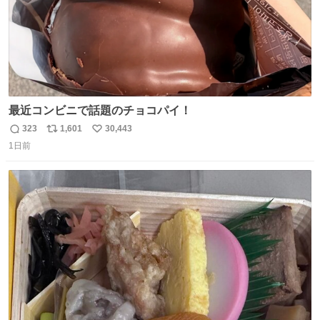
最近コンビニで話題のチョコパイ！
323
1,601
30,443
返
リ
い
1日前
信
ポ
い
数
ス
ね
ト
数
数