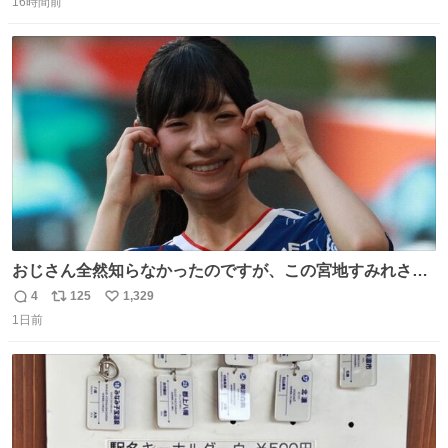
16時間前
信
ポ
い
数
ス
ね
ト
数
数
おじさん全然知らなかったのですが、この宮地すみれさん
（日向坂46）はマリサポだったのですね。 カメラ目線でに
4
125
1,329
返
リ
い
っこりしていただいたので撮影したものの、全然誰だか知
1日前
信
ポ
い
りませんでした。 マリサポらしいのでこれからは名前覚え
数
ス
ね
ます！！
ト
数
数