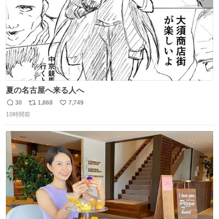
夏の名古屋へ来る人へ
30
1,868
7,749
返
リ
い
10時間前
信
ポ
い
数
ス
ね
ト
数
数