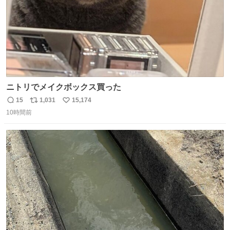
ニトリでメイクボックス買った
15
1,031
15,174
返
リ
い
10時間前
信
ポ
い
数
ス
ね
ト
数
数