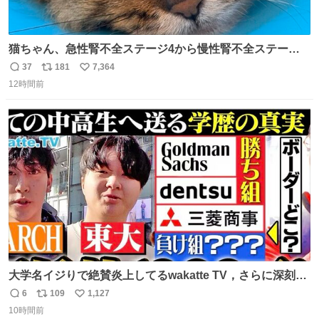
猫ちゃん、急性腎不全ステージ4から慢性腎不全ステージ2
になりました😭点滴も週一で大丈夫になった… このままだ
37
181
7,364
返
リ
い
と2、3日持たないって言われたのが嘘みたい…本当に嬉し
12時間前
信
ポ
い
い😭😭😭頑張ってくれてありがとう😭😭😭 嬉しくて帰り
数
ス
ね
道泣きながら歩いてたら向こうから来た人にすごい顔され
ト
数
数
た🫠
大学名イジりで絶賛炎上してるwakatte TV，さらに深刻な
問題はこっちでは？ ・都内の特定企業に入るのを極度に推
6
109
1,127
返
リ
い
奨し，それ以外の地域で堅実に生きるのを周縁化する ・恋
10時間前
信
ポ
い