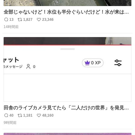
全部じゃないけど！水位も半分ぐらいだけど！水が来はじ
めたよ！！！ 作業してくれた方々ありがとーーー
13
1,827
23,346
返
リ
い
ー！！！！！！！！！！！！！！！！！！！！！！！！！
14時間前
信
ポ
い
！
数
ス
ね
ト
数
数
田舎のライブカメラ見てたら「二人だけの世界」を発見し
た
40
1,181
48,160
返
リ
い
9時間前
信
ポ
い
数
ス
ね