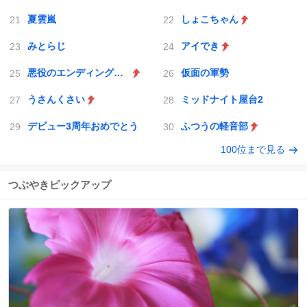
夏雲嵐
しょこちゃん
みとらじ
アイでき
悪役のエンディングは死のみ
仮面の軍勢
うさんくさい
ミッドナイト屋台2
デビュー3周年おめでとう
ふつうの軽音部
100位まで見る
つぶやきピックアップ