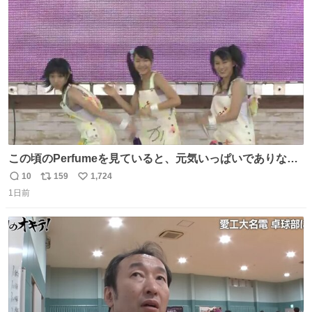
ト
数
数
この頃のPerfumeを見ていると、元気いっぱいでありなが
ら決して感情に任せすぎることなく、しっかりと制御され
10
159
1,724
返
リ
い
たダンスであることに新鮮に驚く。3人のあげた足の向き
1日前
信
ポ
い
や角度とか本当に細かな部分まできっちりと揃っていてそ
数
ス
ね
こから積み重ねてきた努力や練習量が見て取れる…
ト
数
数