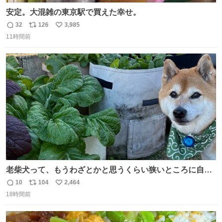
安定。大混雑の東京駅で買えた幸せ。
32
126
3,985
返
リ
い
11時間前
信
ポ
い
数
ス
ね
ト
数
数
老柴犬って、もうわざとかと思うくらい狭いところに自ら
はまりにいくじゃないですか？ 今朝ガーデニングしてる飼
10
104
2,464
返
リ
い
い主の間にはまってきて、最高に可愛かった♥️
18時間前
信
ポ
い
数
ス
ね
ト
数