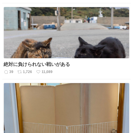
信
ポ
い
数
ス
ね
ト
数
数
絶対に負けられない戦いがある
39
1,726
11,089
返
リ
い
信
ポ
い
数
ス
ね
ト
数
数