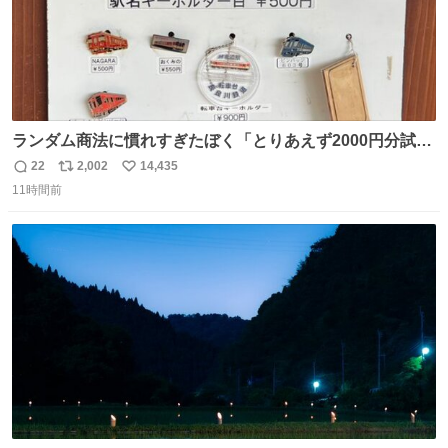
ランダム商法に慣れすぎたぼく「とりあえず2000円分試し
てみるか…」 駅員さん「どれが欲しいの？」 ぼく「えっ
22
2,002
14,435
返
リ
い
良いんですか？」 駅員さん「何が…？？」 やっぱランダム
11時間前
信
ポ
い
って悪い文化だ
数
ス
ね
わ！！！！！！！！！！！！！！！！！！！！
ト
数
数