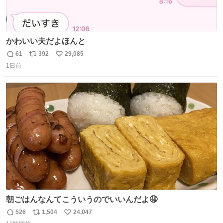
かわいい夫だよほんと
61
392
29,085
返
リ
い
1日前
信
ポ
い
数
ス
ね
ト
数
数
朝ごはんなんてこういうのでいいんだよ🤤
526
1,504
24,047
返
リ
い