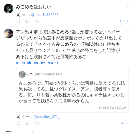
みこめろ
愛おしい
miira
@
mirai11882233
13:57
アン出す前までは
みこめろ
7強しか使ってないイメー
ジだったから他選手が悪夢魔女ボンボンあたり出して
るの見て「そろそろ
みこめろ
の（7強以外の）持ちキ
ャラも見せてくれー‼️」って感じの発言をした記憶が
あるけど誤解されてた可能性あるな
x.com/kinnnnnseiseki…
Umi
@kinnnnnseiseki
みこめろでぃ7強の内6体くらいは普通に使えてるし結
果も残してる。且つグレイス、アン、隠者等々使え
る。何よりも若い柔軟性があるのにキャラ幅きついと
か言ってる奴ほんまに意味わからん
8月2日(日) 12:59
のーち
@
nautilus_571_
4:33