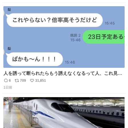
愛にかまけ，「陽キャラ」として振る舞うのを極端に中心
数
ス
ね
化する ・院生が研究環境を求め他大学に移るのを批判する
ト
数
数
過去例↓
人を誘って断られたらもう誘えなくなるって人、これ見て
元気出してほしい
6
709
31,851
返
リ
い
1日前
信
ポ
い
数
ス
ね
ト
数
数