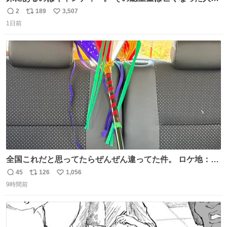
同等の重さだそうです。 鑑賞者は一つ持ち帰れますが、亡
2
189
3,507
返
リ
い
くなった人の一部を持ち帰っているような感覚になりまし
1日前
信
ポ
い
た。 勇気を出して口に入れたら、ハッカ味😳✨ #ポーラ美
数
ス
ね
術館
ト
数
数
全国これだと思ってたらぜんぜん違ってた件。 ロケ地：広
島
45
126
1,056
返
リ
い
9時間前
信
ポ
い
数
ス
ね
ト
数
数