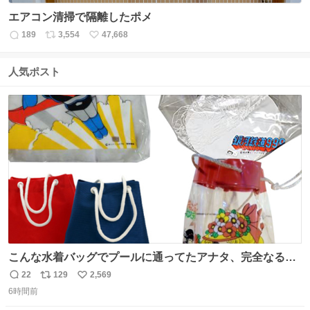
エアコン清掃で隔離したポメ
189
3,554
47,668
返
リ
い
信
ポ
い
数
ス
ね
人気ポスト
ト
数
数
こんな水着バッグでプールに通ってたアナタ、完全なる同
世代（笑） #70年代 #80年代 #昭和レトロ
22
129
2,569
返
リ
い
6時間前
信
ポ
い