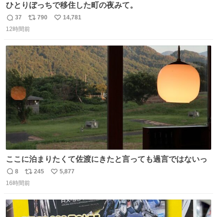
ひとりぼっちで移住した町の夜みて。
37
790
14,781
返
リ
い
12時間前
信
ポ
い
数
ス
ね
ト
数
数
ここに泊まりたくて佐渡にきたと言っても過言ではないっ
8
245
5,877
返
リ
い
16時間前
信
ポ
い
数
ス
ね
ト
数
数