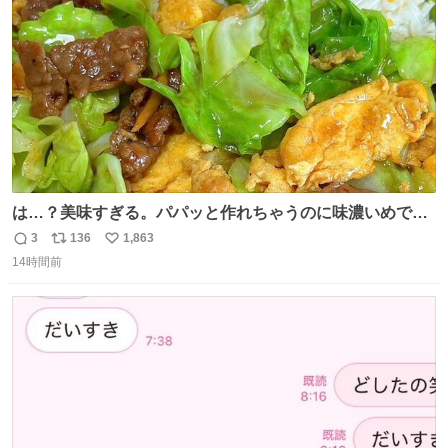
数
は…？美味すぎる。パパッと作れちゃうのに味濃いめで満
足感エグいの天才だろ🥹
3
136
1,863
返
リ
い
14時間前
信
ポ
い
数
ス
ね
ト
数
数