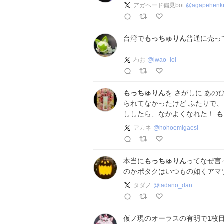
アガペード偏見bot
@
agapehenk
台湾で
もっちゅりん
普通に売っ
わお
@
iwao_lol
もっちゅりん
を さがしに あの
られてなかったけど ふたりで
ししたら、なかよくなれた！
も
アカネ
@
hohoemigaesi
本当に
もっちゅりん
ってなぜ言
のかポタクはいつもの如くアマ
タダノ
@
tadano_dan
仮ノ現のオーラスの有明で1枚