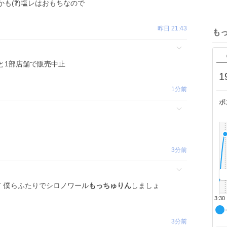
も(❓)塩レはおもちなので
昨日 21:43
も
と1部店舗で販売中止
1
1分前
ポ
3分前
て 僕らふたりでシロノワール
もっちゅりん
しましょ
3:30
3分前