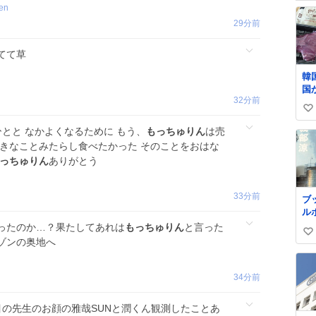
en
29分前
てて草
韓
国
32分前
肉
い
期
れ
い
ひとと なかよくなるために もう、
もっちゅりん
は売
セ
ね
、きなことみたらし食べたかった そのことをおはな
じ
数
っちゅりん
ありがとう
33分前
ブ
ル
ら
ったのか…？果たしてあれは
もっちゅりん
と言った
い
ッ
ゾンの奥地へ
し
い
ケ
ね
34分前
数
目の先生のお顔の雅哉SUNと潤くん観測したことあ