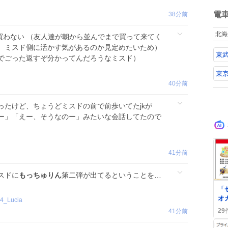
ね
数
電
38分前
北海
に買わない （友人達が朝から並んでまで買って来てく
、ミスド側に活かす気があるのか見定めたいため）
東
でごった返すぞ分かってんだろうなミスド）
東
40分前
ったけど、ちょうどミスドの前で前歩いてたjkが
ー」「えー、そうなのー」みたいな会話してたので
41分前
スドに
もっちゅりん
第二弾が出てるということを…
0
「
オ
4_Lucia
販
29
41分前
ァ