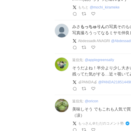
もちと
@
mochi_kirameke
みさ
もっちゅりん
の写真そのも
写真撮ろうってなるミサモ仲良
Abdessadk ANAGRI
@
Abdessad
返信先:
@
applegreensally
そうだよね！半分より少し大き
残ってた気がする…近々覗いてみ
🍏PANDA🍏
@
PANDA21851449
返信先:
@
oricon
美味しそう でもこれも人気で
（涙）
もっさん＠ただのコメント勢