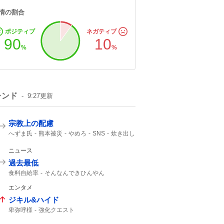
情の割合
ポジティブ
ネガティブ
90
10
%
%
レンド
9:27
更新
宗教上の配慮
へずま氏
熊本被災
やめろ
SNS
炊き出し
ニュース
過去最低
食料自給率
そんなんできひんやん
円安ホクホク
エンタメ
ジキル&ハイド
卑弥呼様
強化クエスト