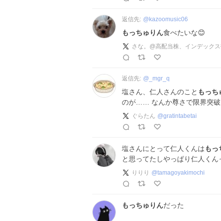
返信先:
@
kazoomusic06
もっちゅりん
食べたいな😊
さな。@高配当株、インデックス
返信先:
@
_mgr_q
塩さん、仁人さんのこと
もっち
のが…… なんか尊さで限界突
ぐらたん
@
gratintabetai
塩さんにとって仁人くんは
もっ
と思ってたしやっぱり仁人くんっ
りりり
@
tamagoyakimochi
もっちゅりん
だった