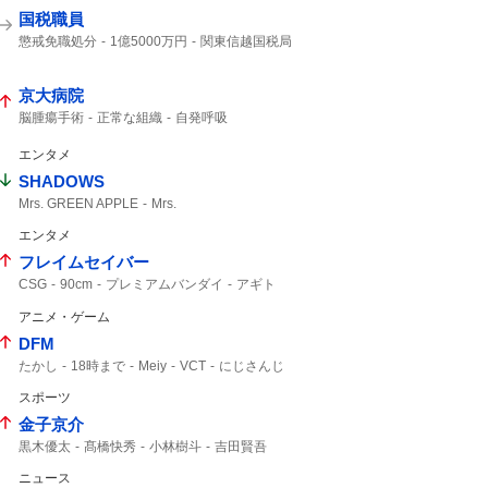
国税職員
懲戒免職処分
1億5000万円
関東信越国税局
知り合った
受け取り
税務調査
刑事告発
京大病院
脳腫瘍手術
正常な組織
自発呼吸
通常の生活
腫瘍でない
自発呼吸不能の重篤状態
竹田くん
エンタメ
50代女性
良性腫瘍
極めて重大な事態
SHADOWS
植物状態
重篤
医療事故
MBSニュース
Mrs. GREEN APPLE
Mrs.
エンタメ
フレイムセイバー
CSG
90cm
プレミアムバンダイ
アギト
バンダイ
アニメ・ゲーム
DFM
たかし
18時まで
Meiy
VCT
にじさんじ
スポーツ
金子京介
黒木優太
髙橋快秀
小林樹斗
吉田賢吾
カストロ
ウレーニャ
中村剛也
選手登録
ニュース