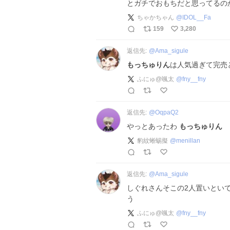
とガチでおもちだと思ってるのか
ちゃかちゃん
@
IDOL__Fa
159
3,280
返信先:
@
Ama_sigule
もっちゅりん
は人気過ぎて完売
ふにゅ@颯太
@
fny__fny
返信先:
@
OqpaQ2
やっとあったわ
もっちゅりん
豹紋蜥蜴擬
@
menillan
返信先:
@
Ama_sigule
しぐれさんそこの2人置いとい
う
ふにゅ@颯太
@
fny__fny