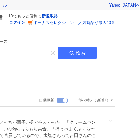
Yahoo! JAPAN
ヘ
ール
IDでもっと便利に
新規取得
ログイン
ボーナスセレクション 人気商品が最大40％
ース
検索
キ
ー
ワ
ー
ド
を
消
自動更新
並べ替え：
新着順
す
どっちが団子か分からんかった」「クリームパン
「手の肉のもちもち具合」「ほっぺぷくぷくち〜
いて言及しているので、太智さんって吉田さんのこ