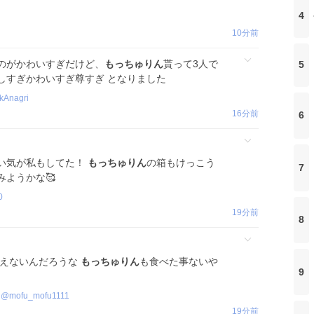
4
10分前
のがかわいすぎだけど、
もっちゅりん
貰って3人で
5
しすぎかわいすぎ尊すぎ となりました
kAnagri
16分前
6
い気が私もしてた！
もっちゅりん
の箱もけっこう
7
ようかな🥰
0
19分前
8
買えないんだろうな
もっちゅりん
も食べた事ないや
9
@
mofu_mofu1111
19分前