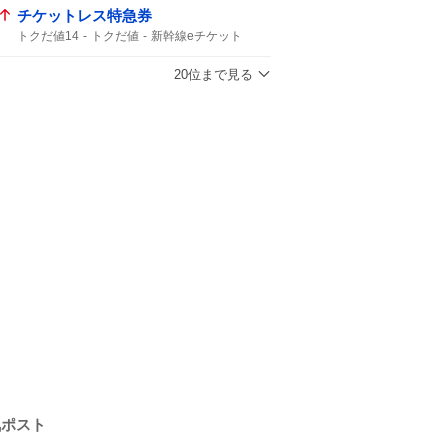
チケットレス特急券
トクだ値14
トクだ値
新幹線eチケット
チケットレス
JR東日本
JR東
20位まで見る
気ポスト