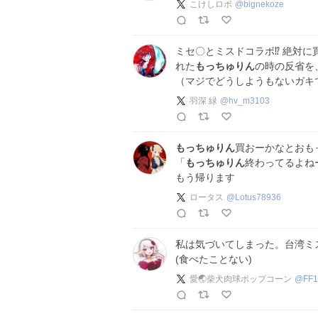
こけしロボ
@
bignekoze
ミセ〇とミスドコラボ⁉️ 絶対
れた
もっちゅりん
の時の反省を
（マジでどうしようもないガキ
羽深 緑
@
hv_m3103
もっちゅりん
買おーかなとおも
「
もっちゅりん
終わってるよね
もう帰ります
ロータス
@
Lotus78936
私は気づいてしまった。台湾ミ
(食べたことない)
愛🌏柴犬肉球ポップコーン
@
FF1