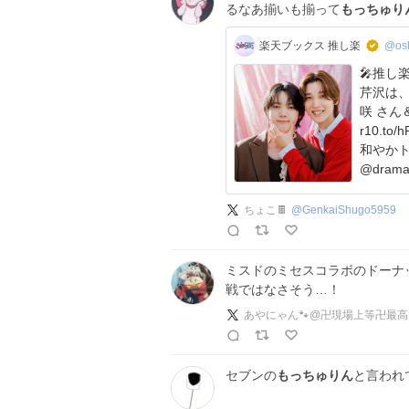
るなあ揃いも揃って
もっちゅり
楽天ブックス 推し楽
@osh
🎤推し楽 イン
芹沢は、
咲 さん＆ 
r10.to/hRWJ9w もし
和やかトー
@drama
ちょこ🍫
@
GenkaiShugo5959
ミスドのミセスコラボのドーナッ
戦ではなさそう…！
あやにゃん🐾@卍現場上等卍最
セブンの
もっちゅりん
と言われ