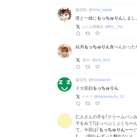
返信先:
@
Ama_sigule
僕と一緒に
もっちゅりん
しまし
ふにゅ@颯太
@
fny__fny
結局
もっちゅりん
食べんかったな
.윤이.
@
uni_8in1
返信先:
@
h3aSopchi
ドカ笑顔
もっちゅりん
ㅇㄹㅋ
@
mikanmochi_15
仁人さんの手を｢クリームパンみ
子をみて｢ほっぺぷくぷくち〜ん
て、今回は｢
もっちゅりん
〜〜
ﾁ……(朝からずっと離れない)