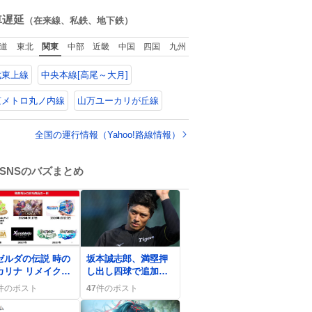
やつ！！！
ね
で貯めてた2万円を役
数
車遅延
（在来線、私鉄、地下鉄）
に立てて欲しい、み
んなも元気になって
道
東北
関東
中部
近畿
中国
四国
九州
欲しいと。家内も一
緒に募金したので、
武東上線
中央本線[高尾～大月]
自分も何かできたら
なぁと思いました。
京メトロ丸ノ内線
山万ユーカリが丘線
全国の運行情報（Yahoo!路線情報）
SNSのバズまとめ
0
ゼルダの伝説 時の
坂本誠志郎、満塁押
カリナ リメイク」
し出し四球で追加
売ページ公開、フ
点 阪神8-0リードに
件のポスト
47
件のポスト
ン歓喜の声続出
歓喜の声