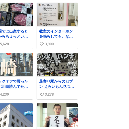
国では出産すると
教室のインターホン
からちょっといい
を鳴らしても、なか
が届きます。産褥
なか誰も出ないこと
5,628
3,900
い
に栄養を取
があります…。 もし
！！！というメッ
かすると「電話の出
い
ージをビシバシ感
方」に困っているの
ね
る
かもしれません。 そ
数
こで「何を話せばい
いか」が見える手引
きを用意して、安心
ックオフで買った
最寄り駅からのセブ
して電話に出られる
ポ川崎読んでた
ン えらいもん見つけ
ようにします。 イン
，前の持ち主がラ
てしまった これ売っ
ターホンの応対も大
4,230
3,278
い
パーになる決意を
てくれへんかな… #
切なコミュニケーシ
た形跡があってウ
浅井健一 #ポテチ
い
ョンの学びです。
た
#ロックの名盤
ね
数