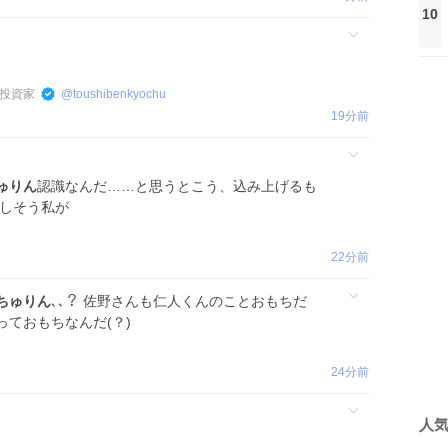
10
投資家
@
toushibenkyochu
19分前
ゅりん
認識なんだ……と思うとこう、込み上げるも
破しそう私が
22分前
ちゅりん
､､？ 佐野さんも仁人くんのことおもちだ
ておもちなんだ(？)
24分前
人