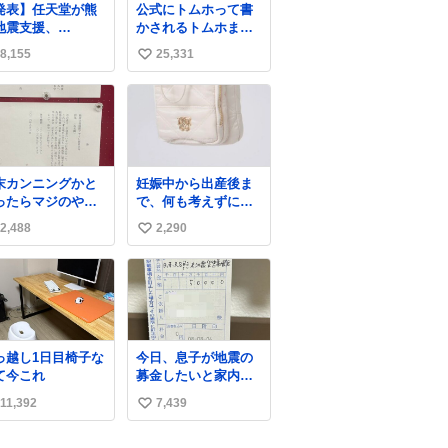
発表】任天堂が熊
公式にトムホって書
地震支援、
かされるトムホまだ
witch 2」など無
面白い
8,155
25,331
い
修理へ 保証切れで
対象
い
ws.livedoor.com/
ね
icle/detail… 任天
数
が令和8年熊本地震
被災者支援とし
、災害救助法適用
末カンニングかと
妊娠中から出産後ま
域からの同社製品
ったらマジのやつ
で、何も考えずにサ
修理について、27
草 B4でIDMってこ
ッと持って行けるよ
2月1日まで無償で
2,488
2,290
い
はおそらく就職だ
うなショルダーバッ
応すると発表し
、内定取り消し？
グが欲しいな〜と思
い
「Switch 2」や
れと夏休み期間の
っていたのだけど
witch」「Joy-
ね
学って無意味じゃ
snidelでめちゃくち
on」などが対象。
数
？
ゃピッタリなものを
見つけたので買っ
た！✨ スマホと小物
っ越し1日目椅子な
今日、息子が地震の
とペットボトルが入
て今これ
募金したいと家内と
るの最高すぎる🥹 し
郵便局に行ったみた
かもスマホ入れ独立
11,392
7,439
い
いです。おもちゃと
してるしファスナー
か買う選択肢もあっ
い
ない！地味に嬉しい
たと思うけど、自分