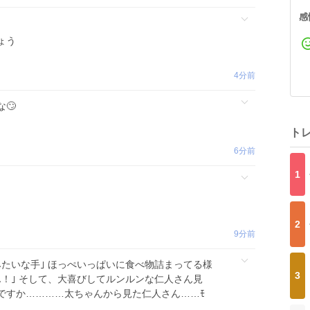
感
ょう
4分前
🙄
ト
6分前
1
2
9分前
たいな手｣ ほっぺいっぱいに食べ物詰まってる様
3
！｣ そして、大喜びしてルンルンな仁人さん見
｣ですか…………太ちゃんから見た仁人さん……ﾓ