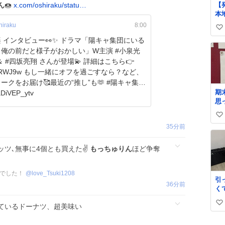
【
ん
🍩
x.com/oshiraku/statu…
本
「S
iraku
8:00
い
償
タビュー👀✨ ドラマ「陽キャ集団にいる
も
い
ne
俺の前だと様子がおかしい」W主演 #小泉光
ね
art
#四坂亮翔 さんが登場💫 詳細はこちら👉
数
堂
一緒にオフを過ごすなら？など、
の
クをお届け🥰最近の“推し”も🫶 #陽キャ集団
て
期
DiVEP_ytv
地
思
の
で
年
い
と
対
35分前
し
い
た。
そ
「S
ね
停
ツ､無事に4個とも買えた✌️
もっちゅりん
ほど争奪
C
数
ね
高でした！
@
love_Tsuki1208
引
36分前
く
ているドーナツ、超美味い
い
い