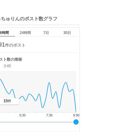
っちゅりんの
ポスト数グラフ
6時間
24時間
7日
30日
91
件のポスト
スト数の推移
3:45
15
件
5:30
7:30
9:30