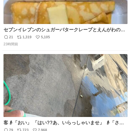
セブンイレブンのシュガーバタークレープとえんがわの寿
司を探している人へ！ シュガーバタークレープは目黒、品
21
1,319
5,105
返
リ
い
川、蒲田、渋谷、川崎、横浜、鶴見、九州の一部エリア限
23時間前
信
ポ
い
定商品で8月5日に発注が終了したため店舗に置いてあると
数
ス
ね
ころ少ないですが見つけたら即買いです🤩❣️
ト
数
数
客👴「おい」 「はい??あ、いらっしゃいませ」 👴「さっ
きからずっと水出しっぱなしでもったいないだろ」 「静電
79
723
7,968