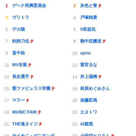
ゲヘナ再興委員会
灰色と青
ヴリトラ
戸塚純貴
デカ猫
X収益化
剣持刀也
熱中症搬送
畠中祐
spira
MV衣装
紫宮るな
長友選手
井上瑞稀
聖ファビュラス学園
林原めぐみさん
マラー
加藤匠馬
MUSIC FAIR
エヌトワ
THE鬼タイジ
AI疑惑
サイモニ・ヴニランギ
小田切ヒロさん