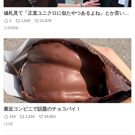
値札見て「正直ユニクロに似たやつあるよね」とか言い出
すの好きすぎるWWWWWWWWWWWWW こちら側と同じ
2
1,020
21,979
返
リ
い
感覚助かる🙂‍↕️🙂‍↕️🙂‍↕️
21時間前
信
ポ
い
数
ス
ね
ト
数
数
最近コンビニで話題のチョコパイ！
319
1,534
29,063
返
リ
い
1日前
信
ポ
い
数
ス
ね