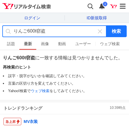
i
ログイン
ID新規取得
検索
キ
ー
話題
最新
画像
動画
ユーザー
ウェブ検索
ワ
ー
りんご600t窃盗
に一致する情報は見つかりませんでした。
ド
再検索のヒント
を
消
誤字・脱字がないかを確認してみてください。
す
言葉の区切り方を変えてみてください。
Yahoo!検索で
ウェブ検索
をしてみてください。
トレンドランキング
10:39
時点
MV衣装