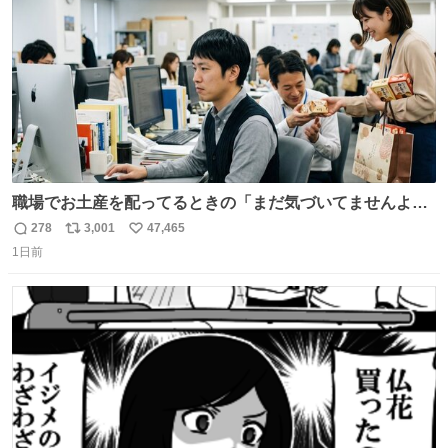
数
職場でお土産を配ってるときの「まだ気づいてませんよ」
的な演技が毎回シンドい。
278
3,001
47,465
返
リ
い
1日前
信
ポ
い
数
ス
ね
ト
数
数