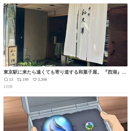
数
ス
ね
ト
数
数
東京駅に来たら遠くても寄り道する和菓子屋。 『西湖』と
いう笹に包まれ、蓮根の粉で出来た生菓子がたまらなく美
13
190
2,308
返
リ
い
味しい。 笹の香りと和三盆の風味、蓮粉のもちもちと特徴
1日前
信
ポ
い
ある食感は唯一無二。
数
ス
ね
ト
数
数