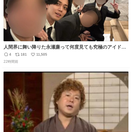
人間界に舞い降りた永瀬廉って何度見ても究極のアイドル
過ぎてずっと味する。美味い。
4
181
11,505
返
リ
い
22時間前
信
ポ
い
数
ス
ね
ト
数
数