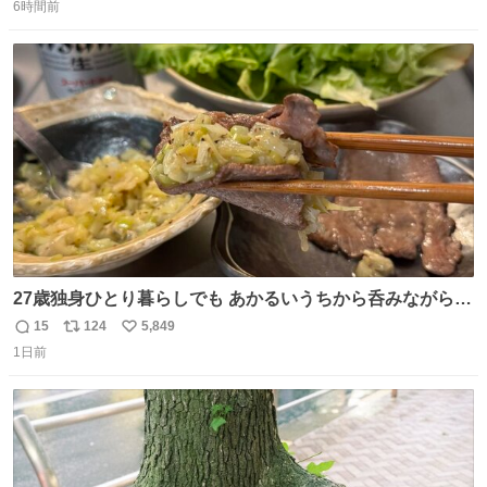
6時間前
信
ポ
い
数
ス
ね
ト
数
数
27歳独身ひとり暮らしでも あかるいうちから呑みながらキ
ッチンでひとり焼肉できてしあわせだもん՞ o̴̶̷̥ ̫ o̴̶̷̥ ՞
15
124
5,849
返
リ
い
1日前
信
ポ
い
数
ス
ね
ト
数
数