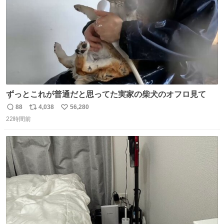
ずっとこれが普通だと思ってた実家の柴犬のオフロ見て
88
4,038
56,280
返
リ
い
22時間前
信
ポ
い
数
ス
ね
ト
数
数