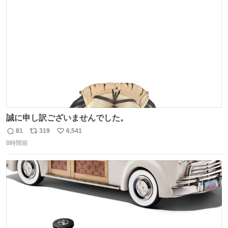
ト
数
数
誠に申し訳ございませんでした。
81
319
6,541
返
リ
い
8時間前
信
ポ
い
数
ス
ね
ト
数
数