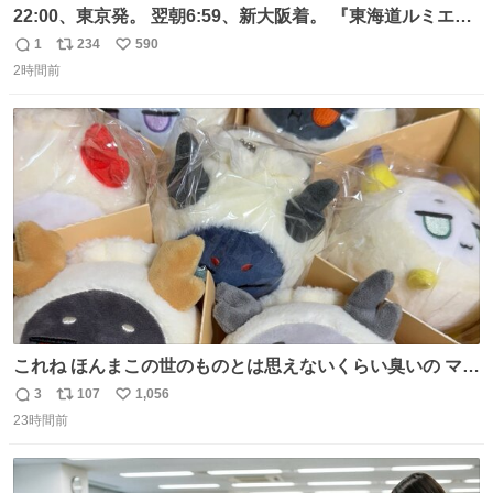
22:00、東京発。 翌朝6:59、新大阪着。 『東海道ルミエー
ルエクスプレス』が今夜、初運行！ 岐阜羽島駅で夜を越す
1
234
590
返
リ
い
東海道新幹線。寝台列車じゃないのに、朝まで新幹線とい
2時間前
信
ポ
い
う、なんだか特別体験😉 #TRAINTRIP #東海道ルミエール
数
ス
ね
エクスプレス
ト
数
数
これね ほんまこの世のものとは思えないくらい臭いの マジ
で、死ぬほど、臭い 中に入ってる謎スクイーズのせいなん
3
107
1,056
返
リ
い
だけど
23時間前
信
ポ
い
数
ス
ね
ト
数