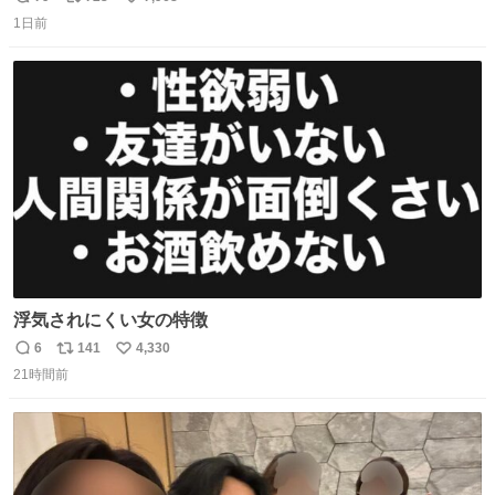
返
リ
い
気を逃がし、熱くなった地面の温度を下げ、引火事故の防
1日前
信
ポ
い
止の為必要な作業です」 👴「水不足の昨今にもったいない
数
ス
ね
ことをするな!!」 それでは歌います、聞いてください 「井
ト
数
数
戸水」
浮気されにくい女の特徴
6
141
4,330
返
リ
い
21時間前
信
ポ
い
数
ス
ね
ト
数
数