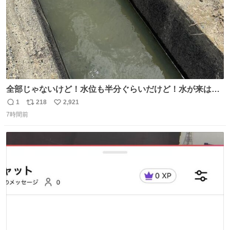
全部じゃないけど！水位も半分ぐらいだけど！水が来はじ
めたよ！！！ 作業してくれた方々ありがとーーー
1
218
2,921
返
リ
い
ー！！！！！！！！！！！！！！！！！！！！！！！！！
7時間前
信
ポ
い
！
数
ス
ね
ト
数
数