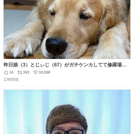
数
昨日娘（3）とじぃじ（67）がガチケンカしてて修羅場だ
ったんだけど、ふぉるては可能な限り平たくなってまし
14
393
10,508
返
リ
い
た。犬が1番空気読める。
12時間前
信
ポ
い
数
ス
ね
ト
数
数