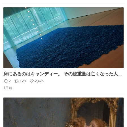
猫ちゃんがいた最大級のありがとうありがとうありがとう
数
ス
ね
ね〜〜〜！
ト
数
数
床にあるのはキャンディー。 その総重量は亡くなった人と
同等の重さだそうです。 鑑賞者は一つ持ち帰れますが、亡
2
129
2,425
返
リ
い
くなった人の一部を持ち帰っているような感覚になりまし
1日前
信
ポ
い
た。 勇気を出して口に入れたら、ハッカ味😳✨ #ポーラ美
数
ス
ね
術館
ト
数
数