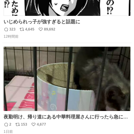
いじめられっ子が強すぎると話題に
323
4,645
89,692
返
リ
い
12時間前
信
ポ
い
数
ス
ね
ト
数
数
夜勤明け、帰り道にある中華料理屋さんに行ったら急に
「トイレニネコチャンイルヨ！ドウブツスキデショ！」と
2
153
4,677
返
リ
い
言われ(好きだけどさ……)とトイレ行ったらまじで可愛い
1日前
信
ポ
い