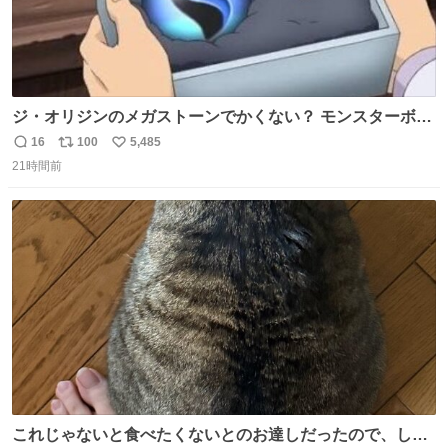
ジ・オリジンのメガストーンでかくない？ モンスターボー
ルと同じくらいの大きさあるけどメガストーンってこんな
16
100
5,485
返
リ
い
にでかいの？
21時間前
信
ポ
い
数
ス
ね
ト
数
数
これじゃないと食べたくないとのお達しだったので、しっ