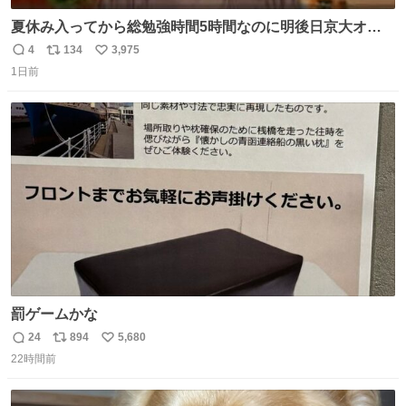
夏休み入ってから総勉強時間5時間なのに明後日京大オー
プンで今これ
4
134
3,975
返
リ
い
1日前
信
ポ
い
数
ス
ね
ト
数
数
罰ゲームかな
24
894
5,680
返
リ
い
22時間前
信
ポ
い
数
ス
ね
ト
数