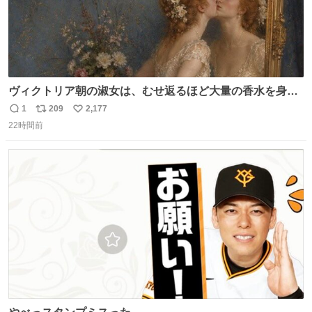
ヴィクトリア朝の淑女は、むせ返るほど大量の香水を身に
つけるものではないとされていた。それでも香水は、髪や
1
209
2,177
返
リ
い
肌の手入れと同じくらい、ヴィクトリア朝の女性達の美容
22時間前
信
ポ
い
習慣に欠かせないものだった。 当時の香水は、現在私たち
数
ス
ね
が知る香水よりも単純な組成で、その大部分は薔薇、菫、
ト
数
数
ベルガモット、