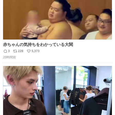
赤ちゃんの気持ちをわかっている大関
3
228
5,373
返
リ
い
20時間前
信
ポ
い
数
ス
ね
ト
数
数