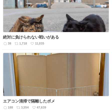
数
絶対に負けられない戦いがある
38
1,718
11,035
返
リ
い
信
ポ
い
数
ス
ね
ト
数
数
エアコン清掃で隔離したポメ
188
3,554
47,639
返
リ
い