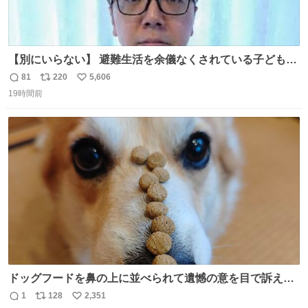
【別にいらない】 避難生活を余儀なくされている子どもた
ちのためにヒカキンボックス1000個を寄付させていただき
81
220
5,606
返
リ
い
ました
19時間前
信
ポ
い
数
ス
ね
ト
数
数
ドッグフードを鼻の上に並べられて遺憾の意を目で訴えて
くるコーギー
1
128
2,351
返
リ
い