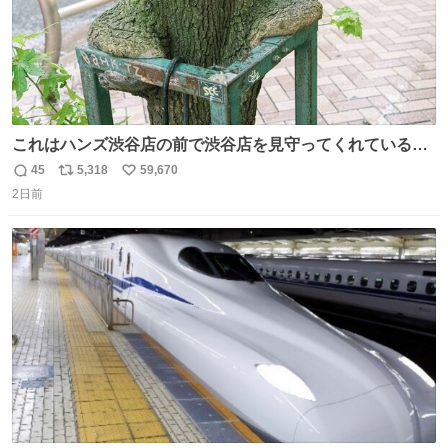
これはハンズ渋谷店の前で渋谷店を見守ってくれている
「くつろ木」。
45
5,318
59,670
返
リ
い
2日前
信
ポ
い
数
ス
ね
ト
数
数