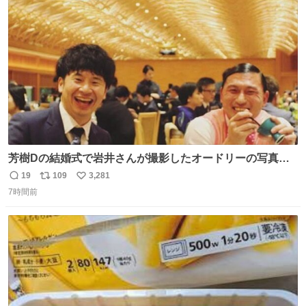
ト
数
数
芳樹Dの結婚式で岩井さんが撮影したオードリーの写真が
本当好きなのよね。確か3枚目はもうすでに出来上がって
19
109
3,281
返
リ
い
いる春日さんがウェイターにハイボールを懇願している所
7時間前
信
ポ
い
じゃなかったかな
数
ス
ね
ト
数
数