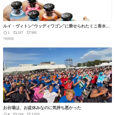
ルイ・ヴィトン“ウッディワゴン”に乗せられたミニ香水コ
フレ、グラデカラーのフレグランスケースも - fashion-
1
117
591
返
リ
い
press.net/news/149472
7時間前
信
ポ
い
数
ス
ね
ト
数
数
お台場は、お盆休みなのに気持ち悪かった
6
124
1,223