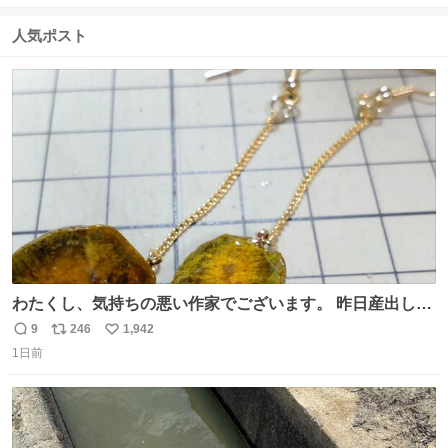
信
ポ
い
数
ス
ね
人気ポスト
ト
数
数
わたくし、気持ちの悪い作家でございます。 昨日産出しま
した胆石をピアスにしました。 とても希少な石です。 割っ
9
246
1,942
返
リ
い
てみたらなかなか綺麗でした。 次回の外来はこれ付けて行
1日前
信
ポ
い
きます。
数
ス
ね
ト
数
数