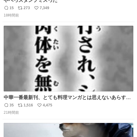
やべっスタンプミスった
15
273
7,349
返
リ
い
18時間前
信
ポ
い
数
ス
ね
ト
数
数
中華一番最新刊、とても料理マンガとは思えないあらすじ
の書き出ししてて最高
35
1,516
4,475
返
リ
い
21時間前
信
ポ
い
数
ス
ね
ト
数
数