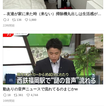
←友達が家に来た時（来ない）掃除機丸出しは生活感が出
てかっこ悪いなぁ →せや
2
136
1,980
返
リ
い
22時間前
信
ポ
い
数
ス
ね
ト
数
数
動ありの音声ニュースで流れてるのまじかw
18
361
4,744
返
リ
い
16時間前
信
ポ
い