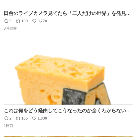
田舎のライブカメラ見てたら「二人だけの世界」を発見し
た
9
109
3,770
返
リ
い
3時間前
信
ポ
い
数
ス
ね
ト
数
数
これは何をどう経由してこうなったのか全くわからない構
造のすしざんまいの玉子
2
105
1,030
返
リ
い
1日前
信
ポ
い
数
ス
ね