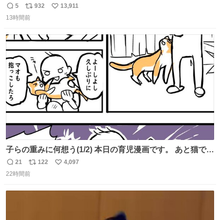
ぽ置き場係になっている
5
932
13,911
返
リ
い
13時間前
信
ポ
い
数
ス
ね
ト
数
数
子らの重みに何想う(1/2) 本日の育児漫画です。 あと猫で
す。
21
122
4,097
返
リ
い
22時間前
信
ポ
い
数
ス
ね
ト
数
数