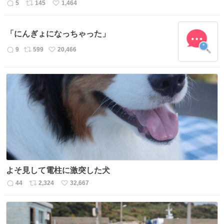
5
145
1,464
返
リ
い
信
ポ
い
数
ス
ね
「にんぎょになっちゃった」
ト
数
数
9
599
20,466
返
リ
い
信
ポ
い
数
ス
ね
ト
数
数
よそ見して電柱に激突した犬
44
2,324
32,667
返
リ
い
信
ポ
い
数
ス
ね
ト
数