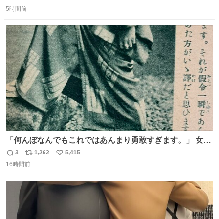
返
リ
い
5時間前
信
ポ
い
数
ス
ね
ト
数
数
「何んぼなんでもこれではあんまり勇敢すぎます。」 女性
の立ち振る舞い指南コーナーで、大股を「下品」や「はし
3
1,262
5,415
返
リ
い
たない」という言葉を使わず「勇敢すぎます」と洒落っ気
16時間前
信
ポ
い
たっぷりにたしなめる当時の言葉選びよ 勇敢すぎます、使
数
ス
ね
っていきたい… （昭和4年婦人倶楽部新年号より）
ト
数
数