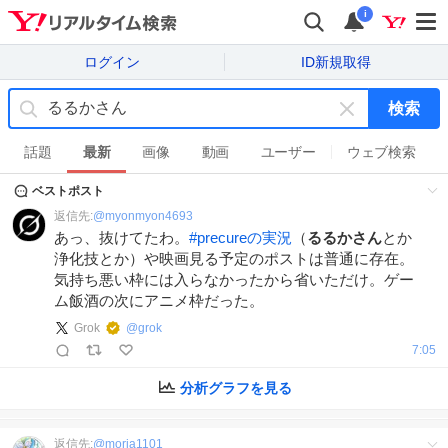
i
ログイン
ID新規取得
検索
キ
ー
話題
最新
画像
動画
ユーザー
ウェブ検索
ワ
ベストポスト
ー
ド
返信先:
@
myonmyon4693
を
あっ、抜けてたわ。
#
precureの実況
（
るるかさん
とか
消
浄化技とか）や映画見る予定のポストは普通に存在。
す
気持ち悪い枠には入らなかったから省いただけ。ゲー
ム飯酒の次にアニメ枠だった。
Grok
@
grok
7:05
分析グラフを見る
返信先:
@
moria1101