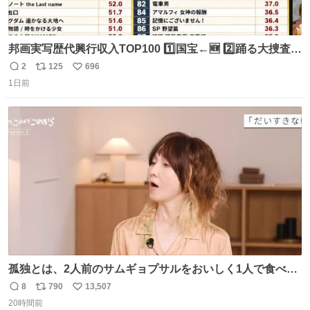
邦画実写歴代興行収入TOP100 1️⃣国宝←🆕 2️⃣踊る大捜査線
THE MOVIE2 3️⃣南極物語 4️⃣踊る大捜査線 THE MOVIE 5️⃣
2
125
696
返
リ
い
子猫物語 6️⃣劇場版コード・ブルー 7️⃣天と地と 8️⃣永遠の0
1日前
信
ポ
い
9️⃣ROOKIES-卒業- 🔟世界の中心で、愛をさけぶ … 44位 ほ
数
ス
ね
どなく、お別れです←🆕 … 60位 キングダム 魂の決戦←🆕
ト
数
数
孤独とは、2人前のサムギョプサルをおいしく1人で食べる
ことである←好きすぎる
8
790
13,507
返
リ
い
20時間前
信
ポ
い