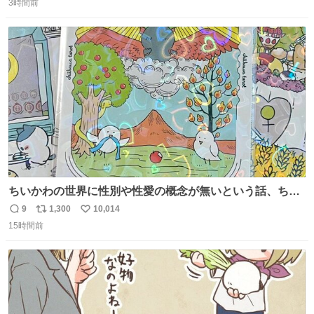
press.net/news/149567
3時間前
信
ポ
い
数
ス
ね
ト
数
数
ちいかわの世界に性別や性愛の概念が無いという話、ちい
かわタロットでも恋人・女帝・女教皇あたりは性別を意識
9
1,300
10,014
返
リ
い
させないように描かれてるんだよね。かなり徹底している
15時間前
信
ポ
い
印象。
数
ス
ね
ト
数
数