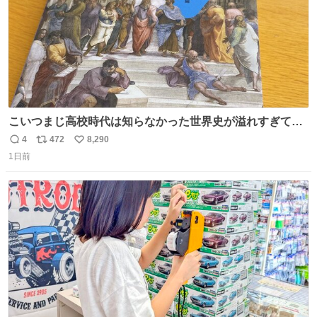
こいつまじ高校時代は知らなかった世界史が溢れすぎてて
𝑩𝑰𝑮 𝑳𝑶𝑽𝑬＿＿
4
472
8,290
返
リ
い
1日前
信
ポ
い
数
ス
ね
ト
数
数