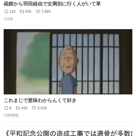
函館から羽田経由で女満別に行く人がいて草
110
635
7,485
返
リ
い
1日前
信
ポ
い
数
ス
ね
ト
数
数
これまじで意味わからんくて好き
6
442
3,339
返
リ
い
23時間前
信
ポ
い
数
ス
ね
ト
数