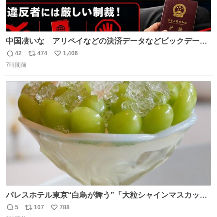
中国凄いな アリペイなどの決済データなどビックデータ
で海外にいる中国人の監視をはじめ、多額の資金決済など
42
474
1,406
返
リ
い
があれば帰国命令を出しはじめたらしい。そして、パスポ
7時間前
信
ポ
い
ート取上げで二度と出国できないと、、
数
ス
ね
ト
数
数
パレスホテル東京“白鳥が舞う”「大粒シャインマスカット
パフェ」キラキラ輝く水面ジュレ添え - fashion-
5
107
788
返
リ
い