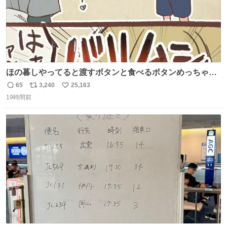
ほの暮しやってると渡すボタンと食べるボタンめっちゃ間
違えるんやけど
65
3,240
25,163
返
リ
い
19時間前
信
ポ
い
数
ス
ね
ト
数
数