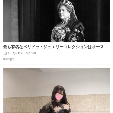
最も有名なペリドットジュエリーコレクションはオースト
リア大公妃イザベラが所有していたもの。一時期キッチン
1
117
588
返
リ
い
ペーパーに包んで保管されていたことに衝撃💥を受けた。
8時間前
信
ポ
い
数
ス
ね
ト
数
数