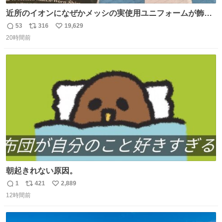
近所のイオンになぜかメッシの実使用ユニフォームが飾っ
てあっておもろい
53
316
19,629
返
リ
い
20時間前
信
ポ
い
数
ス
ね
ト
数
数
朝起きれない原因。
1
421
2,889
返
リ
い
12時間前
信
ポ
い
数
ス
ね
ト
数