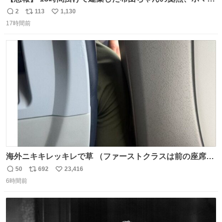
集団の突撃により一瞬にして崩壊
2
113
1,130
返
リ
い
17時間前
信
ポ
い
数
ス
ね
ト
数
数
海外ニキキレッキレで草 （ファーストクラスは前の座席で
あるため）
50
692
23,416
返
リ
い
6時間前
信
ポ
い
数
ス
ね
ト
数
数