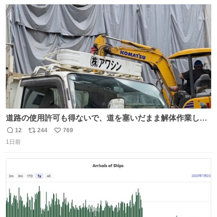
数
ス
ね
ト
数
数
道路の使用許可も得ないで、道を塞いだまま解体作業して
る。 写真を撮ろうとしたら「勝手に写真撮るな馬鹿野郎」
12
244
769
返
リ
い
と罵倒されるなど。
1日前
信
ポ
い
数
ス
ね
ト
数
数