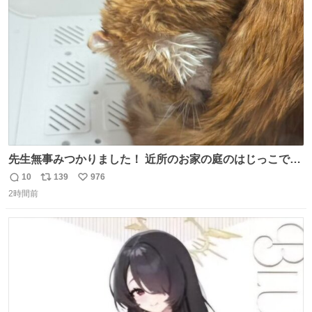
今年に入って同様の被害は確認されておらず、警察はパト
ト
数
数
ロールを強化する。
先生無事みつかりました！ 近所のお家の庭のはじっこでう
ずくまってました💦 拡散してくれたり探してくれたみなさ
10
139
976
返
リ
い
ん本当にありがとございます！ 飛び出し防止柵を増やして
2時間前
信
ポ
い
先生とちょびが怖い思いをしないでいいようにしようと思
数
ス
ね
う！
ト
数
数