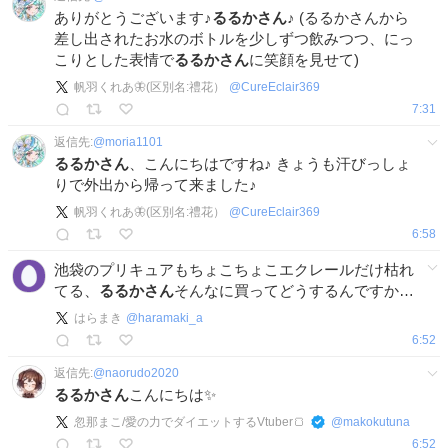
ありがとうございます♪
るるかさん
♪ (るるかさんから
差し出されたお水のボトルを少しずつ飲みつつ、にっ
こりとした表情で
るるかさん
に笑顔を見せて)
帆羽くれあ🦋(区別名:禮花）
@
CureEclair369
7:31
返信先:
@
moria1101
るるかさん
、こんにちはですね♪ きょうも汗びっしょ
りで外出から帰って来ました♪
帆羽くれあ🦋(区別名:禮花）
@
CureEclair369
6:58
池袋のプリキュアもちょこちょこエクレールだけ枯れ
てる、
るるかさん
そんなに買ってどうするんですか…
はらまき
@
haramaki_a
6:52
返信先:
@
naorudo2020
るるかさん
こんにちは✨
忽那まこ/愛の力でダイエットするVtuber🍞
@
makokutuna
6:52