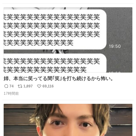
数
ス
ね
ト
数
数
姉、本当に笑ってる間｢笑｣を打ち続けるから怖い。
74
1,897
69,116
返
リ
い
17時間前
信
ポ
い
数
ス
ね
ト
数
数