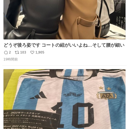
どうぞ後ろ姿です コートの紐がいいよね…そして腰が細い
2
103
1,905
返
リ
い
19時間前
信
ポ
い
数
ス
ね
ト
数
数