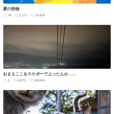
夏の怪物
34
1,117
16,650
返
リ
い
信
ポ
い
数
ス
ね
ト
数
数
おまえここをスケボーで上ったんか……
2
8,975
168,944
返
リ
い
信
ポ
い
数
ス
ね
ト
数
数