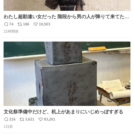
わたし超勘違い女だった 階段から男の人が降りて来てたん
だけど この格好の女が立ってたら一回は足が止まるでし
74
186
10,503
返
リ
い
ょ？普通。降りてきたのは仕事帰りっぽい男の人で、足取
21時間前
信
ポ
い
り重そうに歩いてて見るからに異変を感じたんだけど
数
ス
ね
ト
数
数
文化祭準備中だけど、机上があまりにいじめっぽすぎる
216
3,621
83,201
返
リ
い
1日前
信
ポ
い