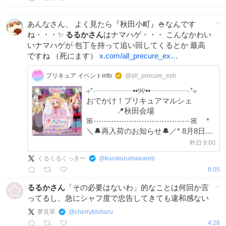
あんなさん、 よく見たら『秋田小町』🍚なんです
ね・・・✨
るるかさん
はナマハゲ・・・ こんなかわい
いナマハゲが 包丁を持って追い回してくるとか 最高
ですね （死にます）
x.com/all_precure_ex…
プリキュア イベントinfo
@all_precure_exh
⊹⁺‧┈┈┈┈┈••୨୧••┈┈┈┈┈‧⁺⊹
おでかけ！プリキュアマルシェ
📍秋田会場
ꕤ┈┈┈┈┈┈┈┈┈┈┈┈┈ꕤ *
＼🔔再入荷のお知らせ🔔／* 8月8日
(土)より、秋田会場限定商品が一部再
昨日 9:00
入荷いたします。
くるくるくっきー
@
kurukurumawareb
6:05
るるかさん
「その必要はないわ」的なことは何回か言
ってるし、急にシャフ度で忠告してきても違和感ない
夢見草
@
cherrybloharu
4:28