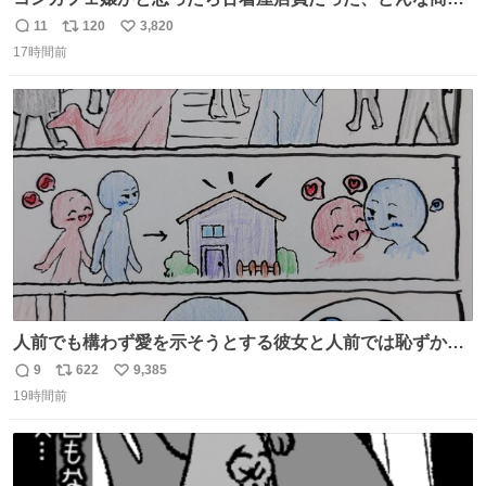
売？
11
120
3,820
返
リ
い
17時間前
信
ポ
い
数
ス
ね
ト
数
数
人前でも構わず愛を示そうとする彼女と人前では恥ずかし
いけど彼女を死ぬほど愛している彼氏 同士いませんか✋️
9
622
9,385
返
リ
い
19時間前
信
ポ
い
数
ス
ね
ト
数
数