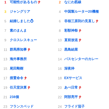
可能性があるもの
なにわ筋線
ジャングリア
中国製ルーター20機種
結婚しました💍
非核三原則の見直し
素のまんま
彩獣神祭
クロスレスキュー
直前放送
群馬県知事
黒島結菜
海外事務所
バスセンターのカレー
尾田剛樹
深夜枠
措置命令
EXサービス
任天堂決算
あべ日常
238個
阿部亮平
フランスベッド
フライド茄子