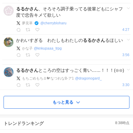
るるかさん
、そろそろ調子乗ってる後輩どもにシャフ
度で忠告キメて欲しい
夢見草
@
cherrybloharu
4:27
かわいすぎる わたしもわたしの
るるかさん
るほしい
かな子
@
knkupaaa_trpg
3:56
るるかさん
ところの空はすっごく青い……！！！(⊙⊙)
もちごめもち⚓️🐦️なつれなB-ア1
@
dragonogard_
3:30
もっと見る
トレンドランキング
8:38
時点