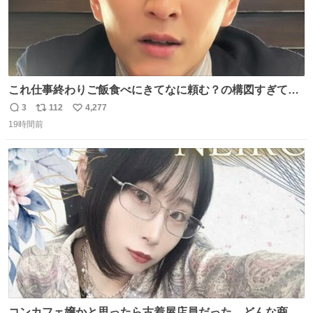
これ仕事終わりご飯食べにきてなに頼む？の構図すぎて…
😭
3
112
4,277
返
リ
い
19時間前
信
ポ
い
数
ス
ね
ト
数
数
コンカフェ嬢かと思ったら古着屋店員だった、どんな商