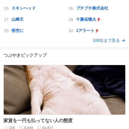
スキンヘッド
プチプチ株式会社
山﨑天
十勝岳噴火
悟空に
Jアラート
100位まで見る
つぶやきピックアップ
家賃を一円も払ってない人の態度
150
5,049
64,977