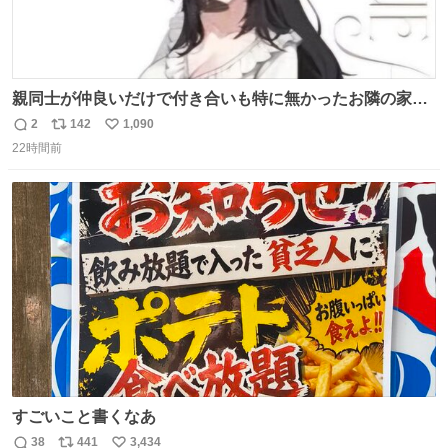
親同士が仲良いだけで付き合いも特に無かったお隣の家に
自分とこの親が外せない用事があるからと半ば強制的に預
2
142
1,090
返
リ
い
けられて空き部屋が無いからたまに見かけるけどロクに会
22時間前
信
ポ
い
話したことも無い一人娘と同じ部屋で寝るように言われ恐
数
ス
ね
る恐る部屋の扉を開けた先にこの光景が待ってた時の少年
ト
数
数
の反応を答えよ
すごいこと書くなあ
38
441
3,434