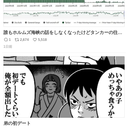
誰もホルムズ海峡の話をしなくなったけどタンカーの往来
は消滅したままですねと
1
2,674
5,518
返
リ
い
1日前
信
ポ
い
数
ス
ね
ト
数
数
弟の初デート