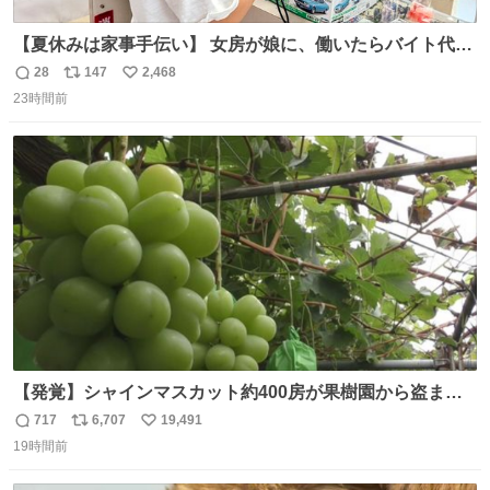
【夏休みは家事手伝い】 女房が娘に、働いたらバイト代も
らえば？と言ったら、娘は、いらない、と言って黙々と働
28
147
2,468
返
リ
い
いてくれました。 あとでソフトクリーム買ってやろうと思
23時間前
信
ポ
い
いました。
数
ス
ね
ト
数
数
【発覚】シャインマスカット約400房が果樹園から盗まれ
る 栃木・佐野市 news.livedoor.com/article/detail… 被害
717
6,707
19,491
返
リ
い
に遭った果樹園には防犯カメラなどはなく、シャインマス
19時間前
信
ポ
い
カットが盗まれた木には刃物などで切られた跡が。市内で
数
ス
ね