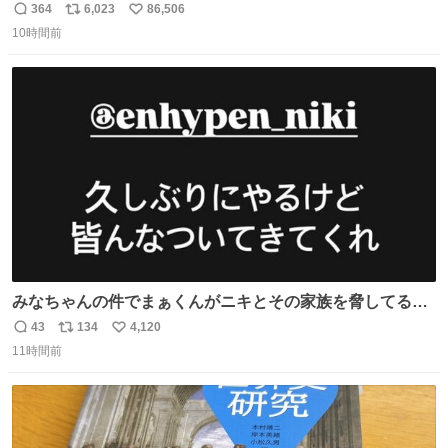
364
6,023
86,506
返
リ
い
10時間前
信
ポ
い
数
ス
ね
ト
数
数
みなちゃんの件でまぁくんがニキとその家族を脅してるけ
ど絶対間違えてる。 悪いのは誹謗中傷した人達でしょ。こ
43
134
4,120
返
リ
い
んなのみなちゃん望んでないし曲がった正義すぎる
11時間前
信
ポ
い
数
ス
ね
ト
数
数