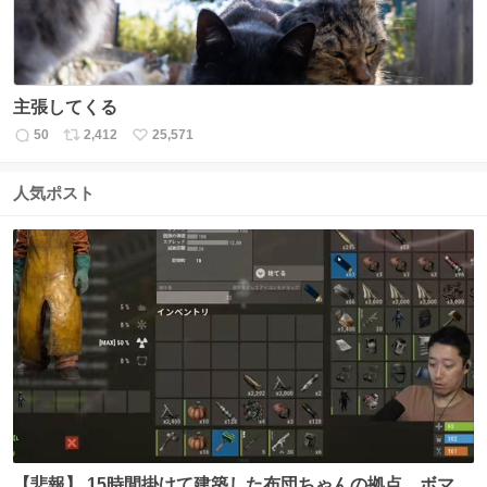
主張してくる
50
2,412
25,571
返
リ
い
信
ポ
い
数
ス
ね
人気ポスト
ト
数
数
【悲報】 15時間掛けて建築した布団ちゃんの拠点、ボマー