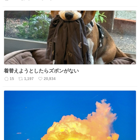
返
リ
い
信
ポ
い
数
ス
ね
ト
数
数
着替えようとしたらズボンがない
15
1,197
20,934
返
リ
い
信
ポ
い
数
ス
ね
ト
数
数