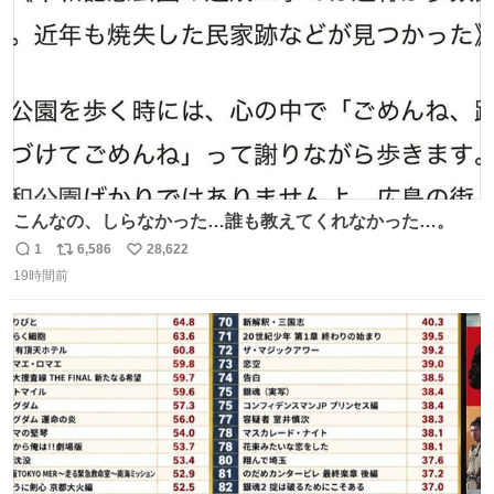
数
こんなの、しらなかった…誰も教えてくれなかった…。
1
6,586
28,622
返
リ
い
19時間前
信
ポ
い
数
ス
ね
ト
数
数