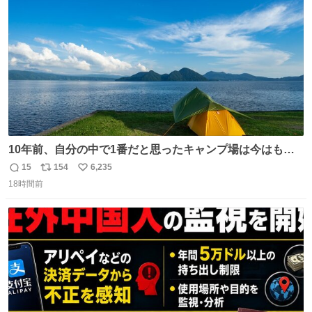
数
10年前、自分の中で1番だと思ったキャンプ場は今はもう
ない
15
154
6,235
返
リ
い
18時間前
信
ポ
い
数
ス
ね
ト
数
数