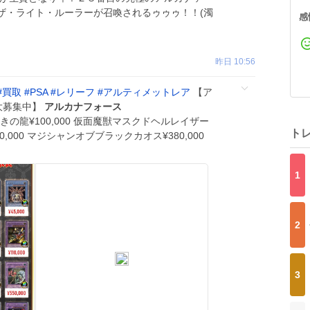
ザ・ライト・ルーラーが召喚されるゥゥゥ！！(濁
感
昨日 10:56
#
買取
#
PSA
#
レリーフ
#
アルティメットレア
【ア
取大募集中】
アルカナフォース
00 裁きの龍¥100,000 仮面魔獣マスクドヘルレイザー
ト
00,000 マジシャンオブブラックカオス¥380,000
1
2
3