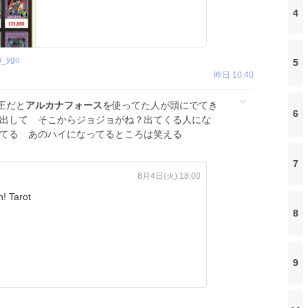
4
u_ygo
5
昨日 10:40
王だと
アルカナフォース
を使ってた人が頭にでてき
6
い出して そこからジョジョがね？出てくる人にな
ってる あのハイになってるところは笑える
7
8月4日(火) 18:00
! Tarot
8
9