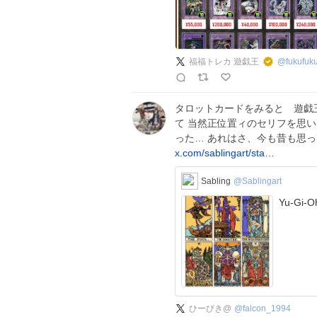
福福トレカ 遊戯王
@
fukufuk
タロットカードをみると 遊戯
て 当然正位置ィのセリフを思
った… あれはさ、今も昔も思
x.com/sablingart/sta…
Sabling
@Sablingart
Yu-Gi-Oh
ひーびき@
@
falcon_1994