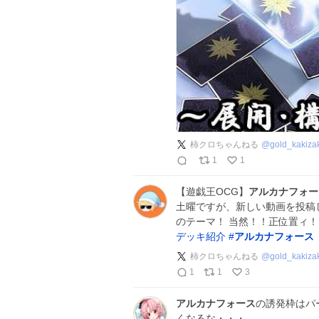
柿クロちゃんねる
@
gold_kakiza
1
1
【遊戯王OCG】
アルカナフォー
土曜ですが、新しい動画を投稿
のテーマ！ 当然！！正位置ィ
デッキ紹介
#
アルカナフォース
柿クロちゃんねる
@
gold_kakiza
1
1
3
アルカナフォース
の誘発枠はパ
くなるな・・・