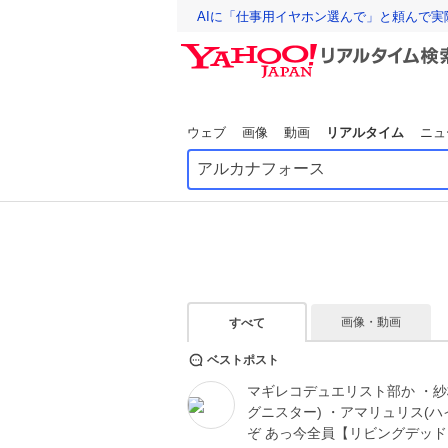
AIに「仕事用イヤホン選んで」と頼んで
ウェブ
画像
動画
リアルタイム
ニュ
画像・動画
すべて
ベストポスト
マギレコデュエリスト部か ・紗枝
グニスター) ・アマリュリス(ハ
ぞ あっ今全員【リビングデッ