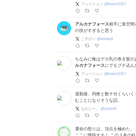
フュージョン
@
fusion3357
アルカナフォース
相手に亜空間
の技がすぎると思う
ごずがい
@
ilshwqif
ちなみに俺はデカ乳の巻き髪の
ルカナフォース
にでもブチ込ん
フュージョン
@
fusion3357
退勤後、同僚と数十分くらいく
むことになりそうな話。
なかじー。
@
ryoto46
運命の怒りは、頂点を極めた。
ここに降臨する！ この３本の