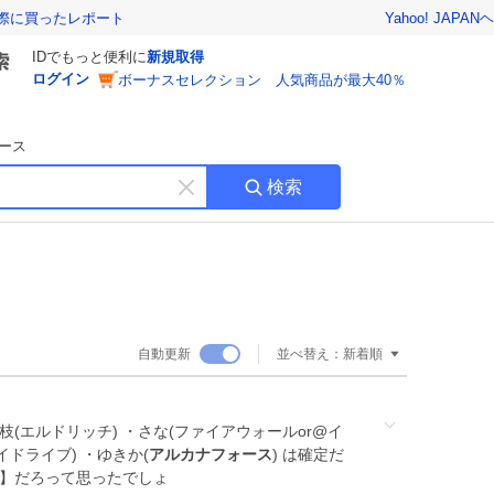
Yahoo! JAPAN
ヘ
実際に買ったレポート
IDでもっと便利に
新規取得
ログイン
ボーナスセレクション 人気商品が最大40％
ース
検索
キ
ー
ワ
ー
ド
を
消
自動更新
並べ替え：
新着順
す
(エルドリッチ) ・さな(ファイアウォールor@イ
イドライブ) ・ゆきか(
アルカナフォース
) は確定だ
ド】だろって思ったでしょ