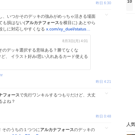
10
昨日 6:30
し、いつかそのデッキの強みがめっちゃ活きる場面
ても損はない(
アルカナフォース
を横目に) あとやら
殺しに対応しやすくなる
x.com/xy_duel/status…
8月3日(月) 4:01
そのデッキ選択する意味ある？勝てなくな
ど、 イラスト好み/思い入れあるカード使える
mr
昨日 4:21
ナフォース
で先行ワンキルするつもりだけど、大丈
るよね？
昨日 0:48
人
！そのうちの１つつに
アルカナフォース
のデッキの