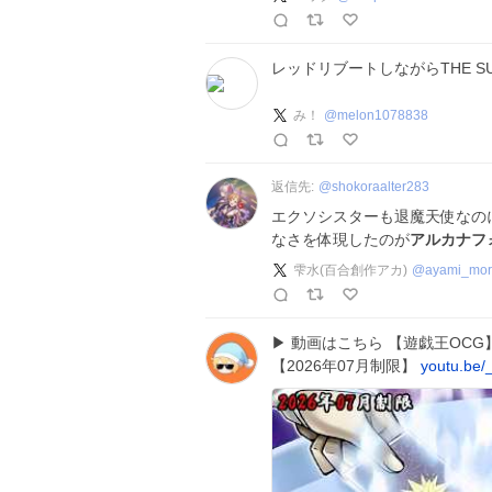
レッドリブートしながらTHE S
み！
@
melon1078838
返信先:
@
shokoraalter283
エクソシスターも退魔天使なの
なさを体現したのが
アルカナフ
雫水(百合創作アカ)
@
ayami_mo
▶ 動画はこちら 【遊戯王OCG
【2026年07月制限】
youtu.be