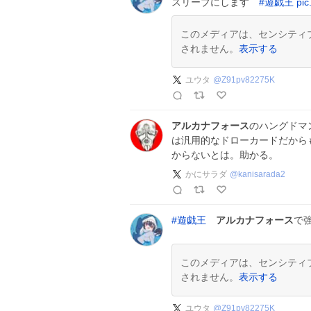
スリーブにします
#
遊戯王
pi
このメディアは、センシティ
されません。
表示する
ユウタ
@
Z91pv82275K
アルカナフォース
のハングドマ
は汎用的なドローカードだから
からないとは。助かる。
かにサラダ
@
kanisarada2
#
遊戯王
アルカナフォース
で
このメディアは、センシティ
されません。
表示する
ユウタ
@
Z91pv82275K