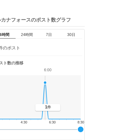
ルカナフォースの
ポスト数グラフ
6時間
24時間
7日
30日
件のポスト
スト数の推移
6:00
1
件
4:30
6:30
8:30