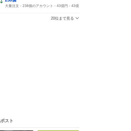
大量注文
238個のアカウント
43億円
43億
キャンセル
ジャンプ
43%
20位まで見る
気ポスト