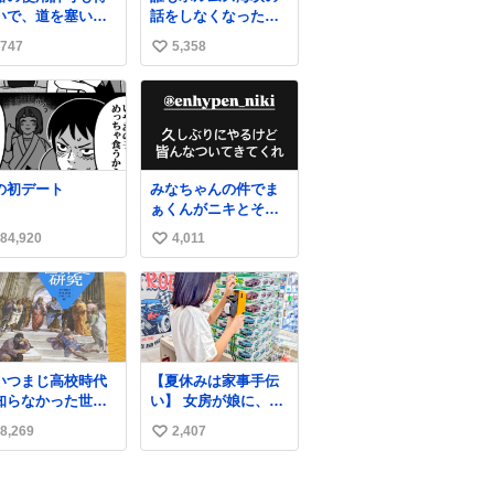
いで、道を塞いだ
話をしなくなったけ
ま解体作業して
どタンカーの往来は
747
5,358
い
。 写真を撮ろうと
消滅したままですね
たら「勝手に写真
と
い
るな馬鹿野郎」と
ね
倒されるなど。
数
の初デート
みなちゃんの件でま
ぁくんがニキとその
家族を脅してるけど
84,920
4,011
い
絶対間違えてる。 悪
いのは誹謗中傷した
い
人達でしょ。こんな
ね
のみなちゃん望んで
数
ないし曲がった正義
すぎる
いつまじ高校時代
【夏休みは家事手伝
知らなかった世界
い】 女房が娘に、働
が溢れすぎてて
いたらバイト代もら
8,269
2,407
い
𝑮 𝑳𝑶𝑽𝑬＿＿
えば？と言ったら、
娘は、いらない、と
い
言って黙々と働いて
ね