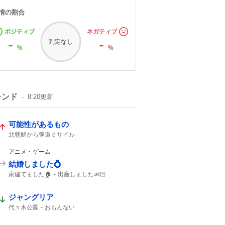
情の割合
ポジティブ
ネガティブ
-
-
判定なし
%
%
レンド
8:20
更新
可能性があるもの
北朝鮮から弾道ミサイル
アニメ・ゲーム
結婚しました💍
家建てました🏠
出産しました👶🏻
ブックオフ
出産しました
結婚しました
ガンプラ
ジャングリア
代々木公園
おもんない