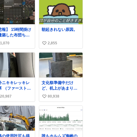
悲報】 15時間掛け
朝起きれない原因。
建築した布団ちゃ
の拠点、ボマー集
1,070
2,855
い
の突撃により一瞬
して崩壊
い
ね
数
外ニキキレッキレ
文化祭準備中だけ
草 （ファーストク
ど、机上があまりに
スは前の座席であ
いじめっぽすぎる
20,987
80,938
い
ため）
い
ね
数
路の使用許可も得
誰もホルムズ海峡の