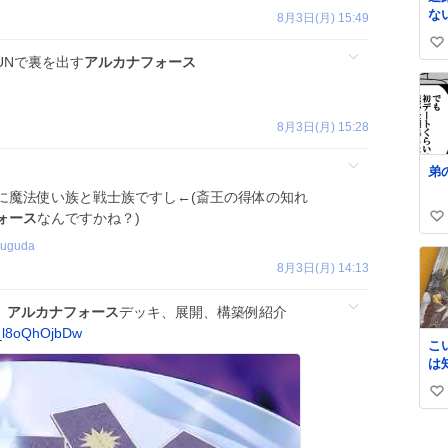
な
8月3日(月) 15:49
ま
い
る
UNで裏を出す
アルカナフォース
し
い
撮
ね
罵
数
8月3日(月) 15:28
弟
に魔法使い族と戦士族ですし←(斎王の得体の知れ
ォース
なんですかね？)
い
い
ruguda
ね
8月3日(月) 14:13
数
】
アルカナフォース
デッキ、展開、構築例紹介
/_l8oQhOjbDw
こ
は
史
い
𝑩
い
ね