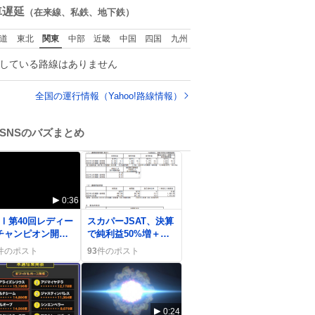
くれました。 あとで
数
車遅延
（在来線、私鉄、地下鉄）
ソフトクリーム買っ
てやろうと思いまし
道
東北
関東
中部
近畿
中国
四国
九州
た。
している路線はありません
全国の運行情報（Yahoo!路線情報）
SNSのバズまとめ
0:36
0
GⅠ第40回レディー
スカパーJSAT、決算
チャンピオン開
で純利益50%増＋株
、オープニングセ
価急上昇にユーザー
件のポスト
93
件のポスト
モニーがライブ配
歓喜
で熱狂
0:24