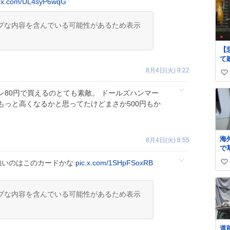
c.x.com/UL4syP6wqG
ブな内容を含んでいる可能性があるため表示
【
て
ん
8月4日(火) 9:22
い
団
に
い
ン80円で買えるのとても素敵。 ドールズハンマー
ね
もっと高くなるかと思ってたけどまさか500円もか
数
海
8月4日(火) 8:55
で
ラ
強いのはこのカードかな
pic.x.com/1SHpFSoxRB
い
る
い
ね
ブな内容を含んでいる可能性があるため表示
数
道