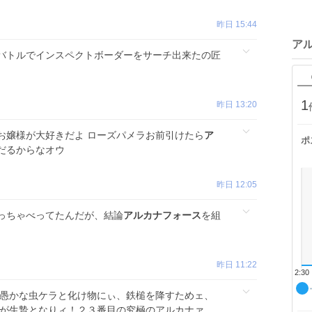
昨日 15:44
ア
バトルでインスペクトボーダーをサーチ出来たの匠
1
昨日 13:20
お嬢様が大好きだよ ローズパメラお前引けたら
ア
ポ
だるからなオウ
昨日 12:05
っちゃべってたんだが、結論
アルカナフォース
を組
昨日 11:22
2:30
 愚かな虫ケラと化け物にぃ、鉄槌を降すためェ、
柱が生贄となりィ！２３番目の究極のアルカナァ