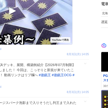
数
電
北海
遅延
ki
8月3日(月) 14:05
ス
デッキ、展開、構築例紹介【2026年07月制限】
しました！ 今回は、こっそりと新規が来ていたこ
！！ 動画リンクはリプ欄へ
#
遊戯王
#
遊戯王OCG
#
P
ス
幕
30
ki
レ
8月3日(月) 14:05
信
ージスパーク泡影まで入りそうだし列王まで入れた