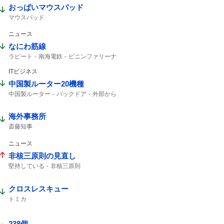
おっぱいマウスパッド
マウスパッド
ニュース
なにわ筋線
ラピート
南海電鉄
ピニンファリーナ
ITビジネス
中国製ルーター20機種
中国製ルーター
バックドア
外部から
ルーター
海外事務所
斎藤知事
ニュース
非核三原則の見直し
堅持している
非核三原則
クロスレスキュー
トミカ
238個