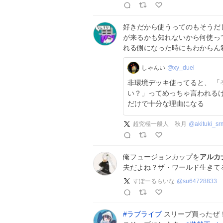
好きだから使うってのもそうだ
が来るかも知れないから何使っ
れる側になった時にもわからん
しゃんい
@xy_duel
非環境デッキ使ってると、 「
い？」ってめっちゃ言われるけ
だけで十分な理由になる
超究極一般人 秋月
@
akituki_sr
俺フュージョンカップを
アルカ
夫だよね？ザ・ワールド生きて
すぽーるらいな
@
su64728833
#
ラブライブ
スリーブ買ったぜ