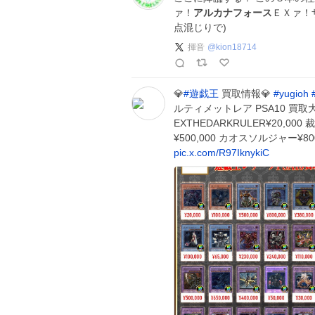
ァ！
アルカナフォース
ＥＸァ！
点混じりで)
揮音
@
kion18714
💎
#
遊戯王
買取情報💎
#
yugioh
ルティメットレア PSA10 買
EXTHEDARKRULER¥20,0
¥500,000 カオスソルジャー¥8
pic.x.com/R97IknykiC