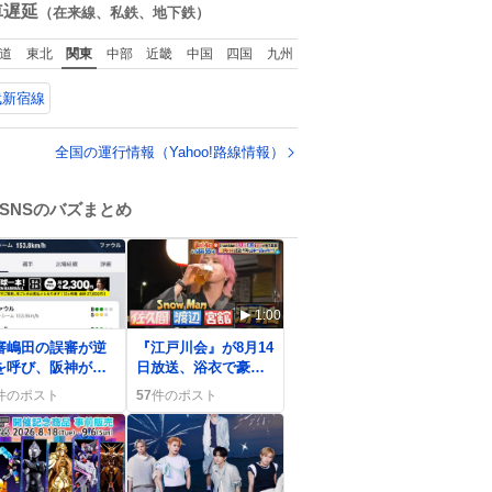
むしちゅーやマツ
数
車遅延
（在来線、私鉄、地下鉄）
、有働由美子らが
属する芸能事務所
道
東北
関東
中部
近畿
中国
四国
九州
チャッターボック
」が7日、公式サイ
武新宿線
を更新。熊本地震
被災地支援のため
援金を寄付したこ
全国の運行情報（Yahoo!路線情報）
を公表した。
SNSのバズまとめ
1:00
審嶋田の誤審が逆
『江戸川会』が8月14
を呼び、阪神が敗
日放送、浴衣で豪華
 一部ファンから
ゲストとビールトー
件のポスト
57
件のポスト
批判の声も
クが話題に