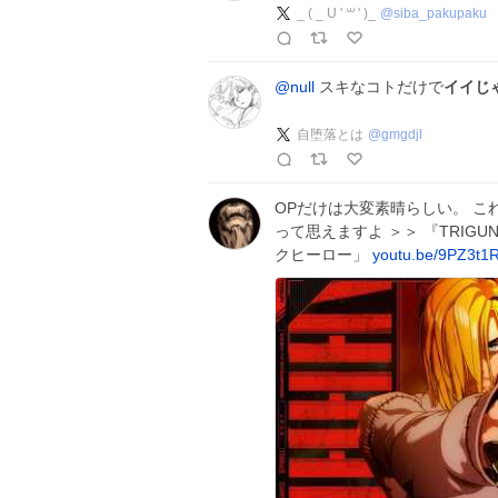
_ ( _ U ' ꒳​ ' )_
@
siba_pakupaku
@null
スキなコトだけで
イイじ
自堕落とは
@
gmgdjl
OPだけは大変素晴らしい。 こ
って思えますよ ＞＞ 『TRIGU
クヒーロー」
youtu.be/9PZ3t