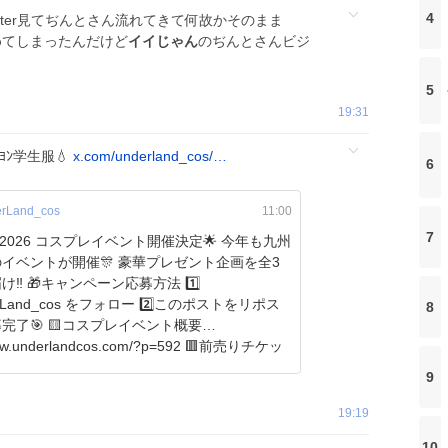
4
tter見てぢんとさん流れてきて何故かそのまま
始めてしまったんだけど
イイじゃん
のぢんとさんビジ
5
19:31
ﾒﾖﾝ学生服💧
x.com/underland_cos/…
6
rLand_cos
11:00
7
F2026 コスプレイベント開催決定🌟 今年も九州
イベントが開催🎊 豪華プレゼント企画を全3
応募方法 1️⃣
rLand_cos をフォロー 2️⃣このポストをリポス
8
コスプレイベント概要
underlandcos.com/?p=592 🟥前売りチケッ
9
19:19
10