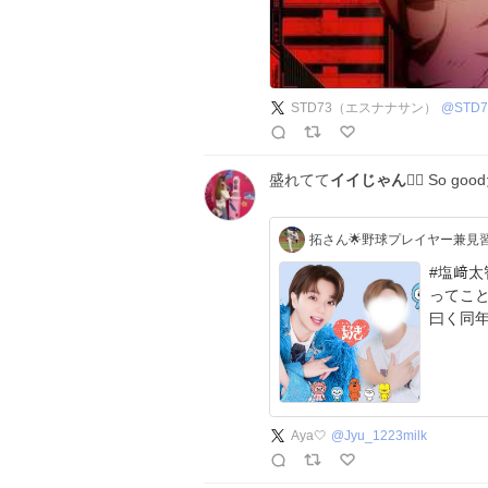
STD73（エスナナサン）
@
STD7
盛れてて
イイじゃん
👍🏻 So 
#塩﨑太
ってこ
曰く同年
Aya🤍
@
Jyu_1223milk