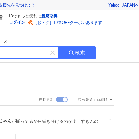
Yahoo! JAPAN
ヘ
支援先を見つけよう
IDでもっと便利に
新規取得
ログイン
［おトク］10％OFFクーポンあります
ース
検索
キ
ー
ワ
ー
ド
を
消
自動更新
並べ替え：
新着順
す
ｲじゃん
が揃ってるから描き分けるのが楽しすぎんの