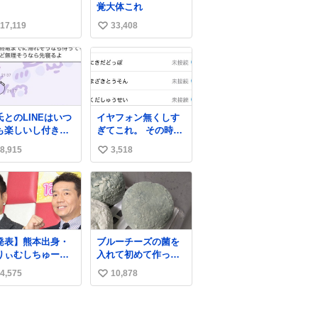
覚大体これ
17,119
33,408
い
い
ね
数
氏とのLINEはいつ
イヤフォン無くしす
も楽しいし付き合
ぎてこれ。 その時好
たての頃の嬉しか
きだった男のセコム
8,915
3,518
い
たLINEは無限にあ
の名前にしてる
けど(同棲前は1日
い
各50通くらい送り
ね
ってたし)最近嬉し
数
ったのはこれ
発表】熊本出身・
ブルーチーズの菌を
りぃむしちゅーら
入れて初めて作って
所属事務所、被災
みたチーズなんだけ
4,575
10,878
い
に義援金寄付
ど 本能でちょっとヤ
ws.livedoor.com/
バいと思っちゃう見
い
icle/detail… くり
た目だな
ね