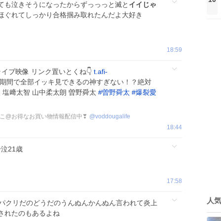
ても泣きそうになったからずっっっと滅と
イイじゃ
ほぐれてしっかり合格掴み取れたんだよ大好き
18:59
ブ映像 リンク置いとくね👇
t.afi-
期間で全部イッキ見できるの神すぎない！？絶対
人 塩﨑太智 山中柔太朗 曽野舜太
#
曽野舜太
#
爆裂愛
こ@お得なお買い物情報配信中❣
@
voddougalife
18:44
泣21歳
17:58
人
shのパクリだのどうだのうんぬんかんぬん言われて炎上
されたのもあるよね