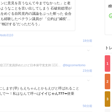
ランに意見を言うなんて今までなかった」と老
感
うなことを言い出してしまう 石破前総理が
をめぐる自民党内の議論をぶった斬った 会合
験したベテラン議員が 「公約は“減税”じ
“検討する”だっただろう」
ndanpolitics…
@
todo3110
18分前
ト
1
◢⁴⁶びくこな コロナワクチン後遺症🇯🇵党員辞めたけど日本保守党支持 🇺🇦支援
@
bigcornertomo
23分前
2
します(早) もえちゃんとかもえぴと呼ばれること
んで〜！私はなんて呼べば
イイじゃん
❓❓❓⬅️便乗
3
56分前