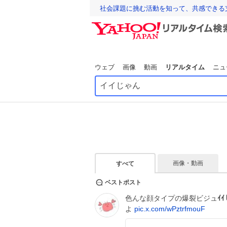
社会課題に挑む活動を知って、共感できる
ウェブ
画像
動画
リアルタイム
ニュ
画像・動画
すべて
ベストポスト
色んな顔タイプの爆裂ビジュ
ｲ
よ
pic.x.com/wPztrfmouF