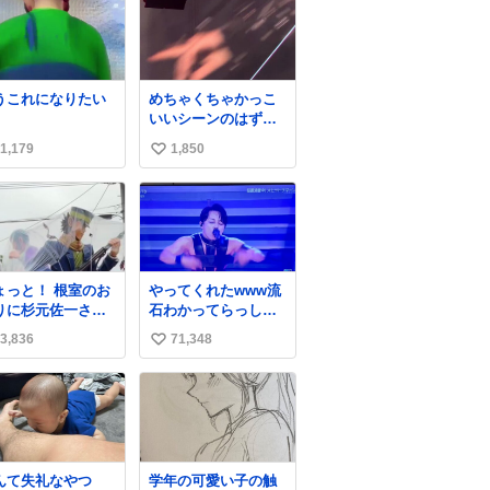
うこれになりたい
めちゃくちゃかっこ
いいシーンのはずな
んだけど、表情が猫
1,179
1,850
い
の威嚇みたいに見え
る。あと首の血管浮
い
き出てるのガチで
ね
神。
数
ょっと！ 根室のお
やってくれたwww流
りに杉元佐一さん
石わかってらっしゃ
るじゃん！
る🤣🤣🤣 #Mステ #西
3,836
71,348
い
川貴教
い
ね
数
んて失礼なやつ
学年の可愛い子の触