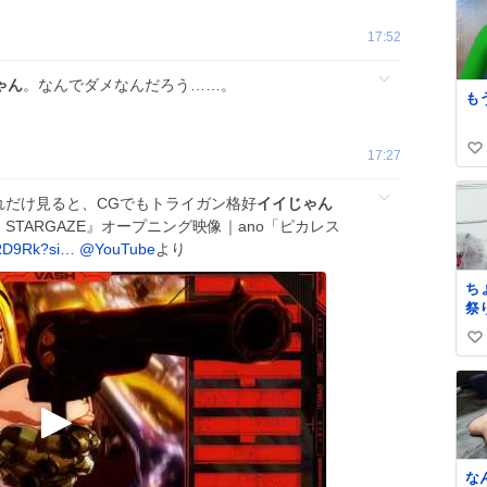
17:52
ゃん
。なんでダメなんだろう……。
も
17:27
い
い
れだけ見ると、CGでもトライガン格好
イイじゃん
ね
N STARGAZE』オープニング映像｜ano「ピカレス
数
1RD9Rk?si…
@YouTube
より
ち
祭
い
い
い
ね
数
な