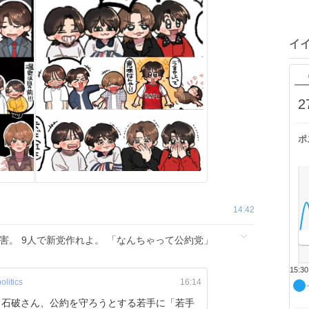
イ
2
ポ
14:42
老害。 9人で新党作れよ。 「なんちゃって公約党」
15:30
litics
16:14
】石破さん、公約を守ろうとする若手に「若手