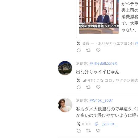
がベテ
害上司のよ
消費減税
で、大臣も経
ゃない、
x.com/ki
斎藤 一（ありがとうエフヨン❗)
返信先:
@
TheBallZoneX
出なけりゃ
イイじゃん
返信先:
@
Shoki_so07
私もタメ大歓迎なので早速タメに
が多いので呼びやすいように呼
m o e .
@
__jyutaro__