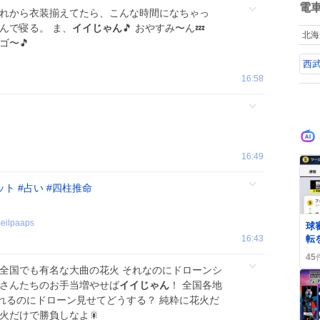
ぃ
数
電
それから衣装揃えてたら、こんな時間になちゃっ
コ
所
んで寝る。 ま、
イイじゃん
🎵 おやすみ〜ん💤
北海
「
ゴ〜🎵
ス
西
ト
の
16:58
義
と
16:49
ット
#
占い
#
四柱推命
0
eilpaaps
球
16:43
転
北
45
は
 全国でも有名な大曲の花火 それなのにドローンシ
師さんたちのお手当増やせば
イイじゃん
！ 全国各地
れるのにドローン見せてどうする？ 純粋に花火だ
火だけで勝負しなよ🎇