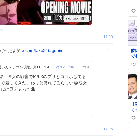
い
い
ね
31
数
17:09
goodだったよ笑
x.com/taku34taguhi/s…
彼
で
い
い
っ
拓さん🌟野球プレイヤー兼見習いカメラマン現地8月11.14 9月22.23
@taku34taguhi
12:04
る
い
智 彼女の影響でM!LKのプリとコラボしてる
で
ね
とで撮ってきた。わりと盛れてるらしい😂彼女
あ
数
代に見えるって😂
か
【
く
の
い
地
ne
い
17:05
art
ね