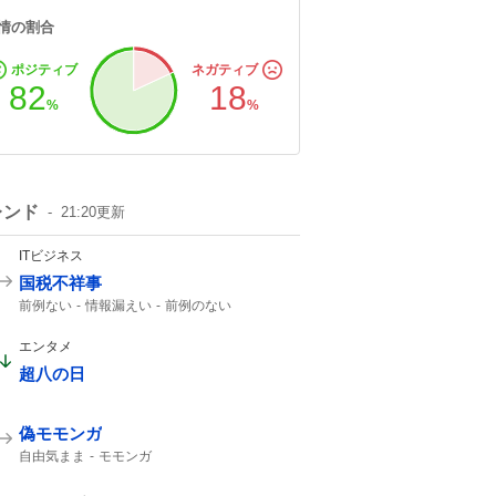
情の割合
ポジティブ
ネガティブ
82
18
%
%
レンド
21:20
更新
ITビジネス
国税不祥事
前例ない
情報漏えい
前例のない
エンタメ
超八の日
偽モモンガ
自由気まま
モモンガ