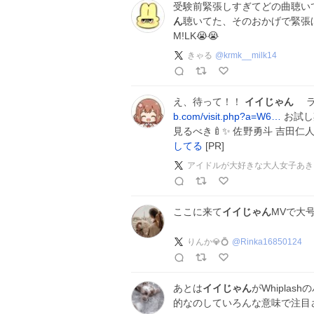
受験前緊張しすぎてどの曲聴い
ん
聴いてた、そのおかげで緊張
M!LK😭😭
きゃる
@
krmk__milk14
え、待って！！
イイじゃん
ライ
b.com/visit.php?a=W6…
お試し
見るべき🍼✨ 佐野勇斗 吉田仁
してる
[PR]
アイドルが大好きな大人女子あき
ここに来て
イイじゃん
MVで大号
りんか💎💍
@
Rinka16850124
あとは
イイじゃん
がWhipla
的なのしていろんな意味で注目