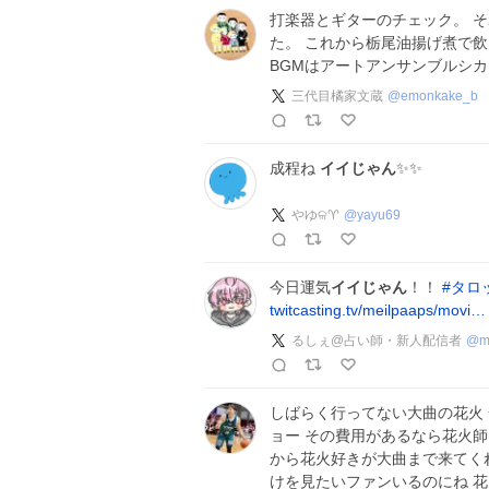
打楽器とギターのチェック。 
た。 これから栃尾油揚げ煮で飲
BGMはアートアンサンブルシカ
三代目橘家文蔵
@
emonkake_b
成程ね
イイじゃん
✨️✨️
やゆଳ♈️
@
yayu69
今日運気
イイじゃん
！！
#
タロ
twitcasting.tv/meilpaaps/movi…
るしぇ@占い師・新人配信者
@
m
しばらく行ってない大曲の花火
ョー その費用があるなら花火
から花火好きが大曲まで来てく
けを見たいファンいるのにね 花