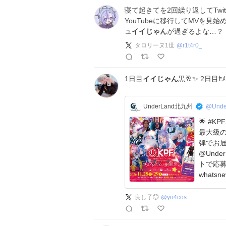
寝て起きてを2回繰り返してTwi
YouTubeに移行してMVを見
ュ
イイじゃん
が過ぎるよな…？
タロリーヌ1世
@
r1t4r0_
1日目
イイじゃん
黒🥂✨️ 2日目ｾ
UnderLand北九州
@Unde
🌟 #KP
最大級の
弾でお届け‼️ 🎁キャンペーン
@Unde
トで応募完了🎯 🟨
whatsnew.
ト
良し子💮
@
yo4cos