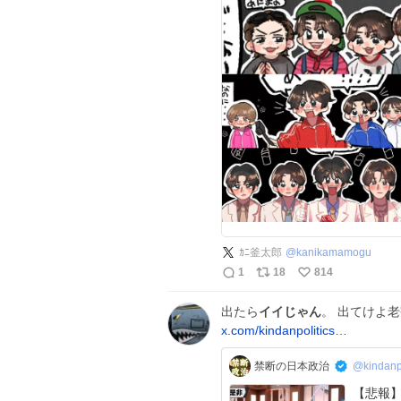
ｶﾆ釜太郎
@
kanikamamogu
1
18
814
出たら
イイじゃん
。 出てけよ
x.com/kindanpolitics…
禁断の日本政治
@kindanpo
【悲報