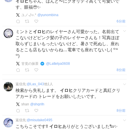
イロヒ
ちゃん、ほんと〜にクオリティ高くて可愛いで
す、眼福🥹✨️
ユノ🌙⟡.*
@
yunombina
6分前
ミントと
イロヒ
のレイヤーさん可愛かった。名前出て
こないけどピンク髪の子のレイヤーさんも！写真ほぼ
取らずじまいもったいないけど、暑さで死ぬし、座れ
るとこも店もないからね…電車でも座れてないし( ꒪꒫
꒪)
甘党の抹茶
@
Lattetya0608
8分前
返信先:
@
Las_043
他
1
人
検索から失礼します。
イロヒ
クリアカードと真紅クリ
アカードの トレードをお願いしたいです。
shan
@
shqnfn
8分前
返信先:
@
misutake0495
こちらこそです‼️
イロヒ
ありがとうございました🐑✨️