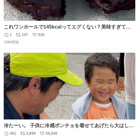
これワンホールで145kcalってエグくない？美味すぎて毎
日食べてるけど、次の日体重測ったら痩せてるの嬉しすぎ
1
107
926
返
リ
い
る😭 レシピリプ⬇️
19時間前
信
ポ
い
数
ス
ね
ト
数
数
冷たーい。 子供に冷感ポンチョを着せてあげたら大はしゃ
ぎで喜んでくれました。 こんな素敵な代物を提供してくれ
361
3,899
58,646
返
リ
い