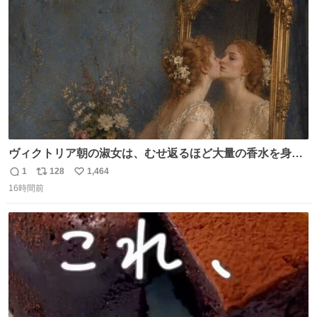
数
ヴィクトリア朝の淑女は、むせ返るほど大量の香水を身に
つけるものではないとされていた。それでも香水は、髪や
1
128
1,464
返
リ
い
肌の手入れと同じくらい、ヴィクトリア朝の女性達の美容
16時間前
信
ポ
い
習慣に欠かせないものだった。 当時の香水は、現在私たち
数
ス
ね
が知る香水よりも単純な組成で、その大部分は薔薇、菫、
ト
数
数
ベルガモット、