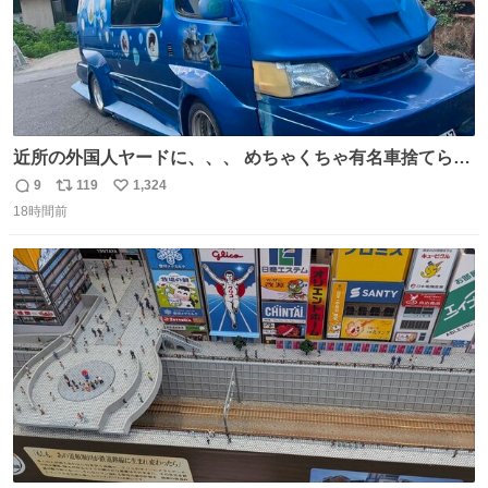
近所の外国人ヤードに、、、 めちゃくちゃ有名車捨てられ
てました😭 外装ぼろぼろだし、、 中も何にも残ってない
9
119
1,324
返
リ
い
し、、 可哀想に😢😢 今まで数十年お疲れ様でした、、 #バ
18時間前
信
ポ
い
ニング #当時 #廃車 #勿体無い
数
ス
ね
ト
数
数