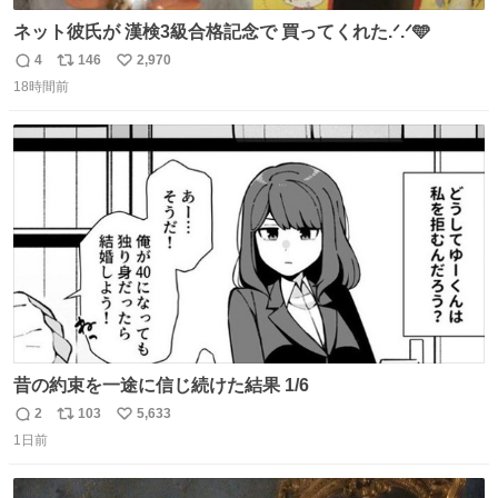
ネット彼氏が 漢検3級合格記念で 買ってくれた.ᐟ.ᐟ🩵
4
146
2,970
返
リ
い
18時間前
信
ポ
い
数
ス
ね
ト
数
数
昔の約束を一途に信じ続けた結果 1/6
2
103
5,633
返
リ
い
1日前
信
ポ
い
数
ス
ね
ト
数