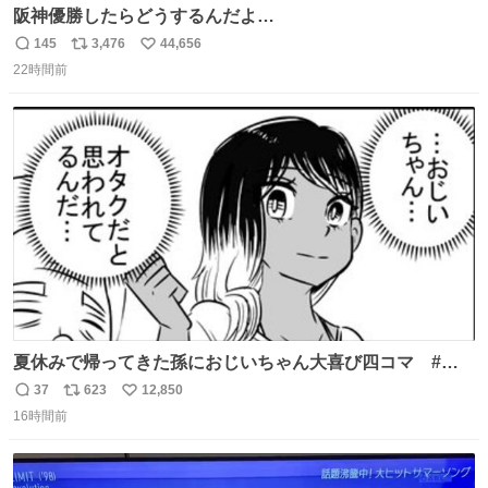
阪神優勝したらどうするんだよ…
145
3,476
44,656
返
リ
い
22時間前
信
ポ
い
数
ス
ね
ト
数
数
夏休みで帰ってきた孫におじいちゃん大喜び四コマ #四
コマ漫画 #Web漫画 #漫画が読めるハッシュタグ
37
623
12,850
返
リ
い
16時間前
信
ポ
い
数
ス
ね
ト
数