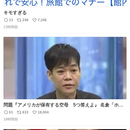
キモすぎる
13
248
7,346
返
リ
い
23時間前
信
ポ
い
数
ス
ね
ト
数
数
問題『アメリカが保有する空母 5つ答えよ』 名倉「ホン
マごめん、日本」
61
633
18,004
返
リ
い
18時間前
信
ポ
い
数
ス
ね