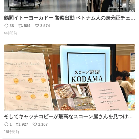
鶴間イトーヨーカドー 警察出動 ベトナム人の身分証チェッ
クを開店前に実施、店内まで見張りにきてます。不法滞在
38
584
3,574
返
リ
い
者は覚悟してお越しください。
4時間前
信
ポ
い
数
ス
ね
ト
数
数
そしてキャッチコピーが最高なスコーン屋さんを見つけて
しまったので思わず買い込んでしまった。スコーンなんて
1
927
2,107
返
リ
い
パッサパサなほどええですからね。
18時間前
信
ポ
い