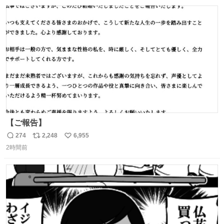
数
ス
ね
ト
数
数
【ご報告】
274
2,248
6,955
返
リ
い
2時間前
信
ポ
い
数
ス
ね
ト
数
数