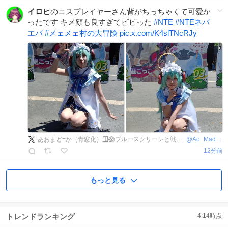
イロヒ
のコスプレイヤーさん背がちっちゃくて可愛か
ったです キメ顔も良すぎてビビった
#
NTE
#
NTEネバ
エバ
#
メェメェ村の大冒険
pic.x.com/K4slTNcRJy
あおまど=か（青窓化）🪟😱ブルースクリーンと戦うVTuber
@
Ao_Madoka
13分前
もっと見る
トレンドランキング
4:14
時点