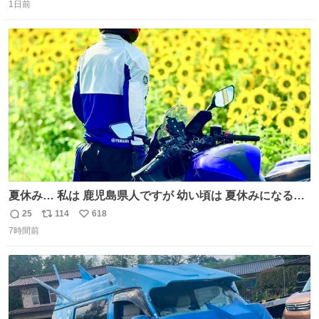
た山口県の恩師に感謝。
1日前
信
ポ
い
数
ス
ね
ト
数
数
夏休み… 私は 鹿児島県人ですが 幼い頃は 夏休みになると
母の郷… 山梨へ遊びに行くのが楽しみでした 母の実家へ 1
25
114
618
返
リ
い
ヶ月近く泊まって … … 今の私は 医療従事者 お盆休み？ﾅﾆ
7時間前
信
ポ
い
ｿﾚｵｲｼｲﾉ?(笑 … … 子どもの頃 山梨で見た ひまわり畑の風
数
ス
ね
景 淡い記憶 そんな思い出の風景… ありますか？
ト
数
数