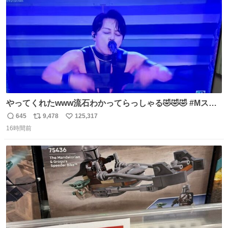
数
やってくれたwww流石わかってらっしゃる🤣🤣🤣 #Mステ
#西川貴教
645
9,478
125,317
返
リ
い
16時間前
信
ポ
い
数
ス
ね
ト
数
数