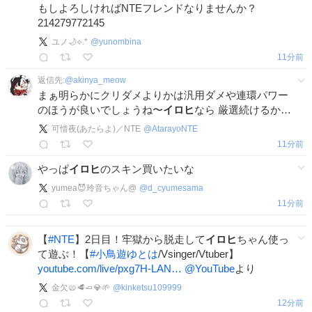
もしよろしければNTEフレンドなりませんか？
214279772145
ユノ🌙⟡.*
@
yunombina
11分前
返信先:
@
akinya_meow
まぁ明らかにクリダメよりかは汎用ダメや連環パワー
のほうが良いでしょうね〜
イロヒ
なら 厳選続けるか…
可惜夜(あたらよ)／NTE
@
AtarayoNTE
11分前
やっぱ
イロヒ
のスキン買いたいな
yumea😈玲音ちゃん@
@
d_cyumesama
12分前
【
#
NTE
】2日目！牢獄から脱走して
イロヒ
ちゃん使っ
て遊ぶ！【
#
小鳥遊ゆとは
/Vsinger/Vtuber】
youtube.com/live/pxg7H-LAN…
@YouTube
より
金欠🥨🥩🧈💎🌱
@
kinketsu109999
12分前