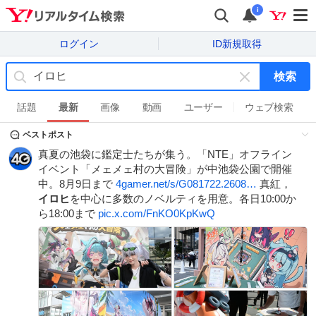
i
ログイン
ID新規取得
検索
キ
ー
話題
最新
画像
動画
ユーザー
ウェブ検索
ワ
ベストポスト
ー
ド
真夏の池袋に鑑定士たちが集う。「NTE」オフライン
を
イベント「メェメェ村の大冒険」が中池袋公園で開催
消
中。8月9日まで
4gamer.net/s/G081722.2608…
真紅，
す
イロヒ
を中心に多数のノベルティを用意。各日10:00か
ら18:00まで
pic.x.com/FnKO0KpKwQ