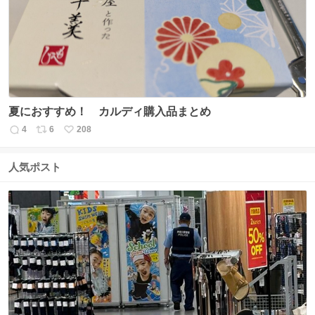
ト
数
数
夏におすすめ！ カルディ購入品まとめ
4
6
208
返
リ
い
信
ポ
い
数
ス
ね
人気ポスト
ト
数
数