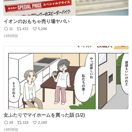
イオンのおもちゃ売り場ヤバい
11
431
5,296
返
リ
い
18時間前
信
ポ
い
数
ス
ね
ト
数
数
女ふたりでマイホームを買った話 (1/2)
28
118
2,160
返
リ
い
18時間前
信
ポ
い