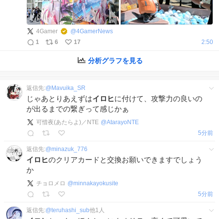
4Gamer
@
4GamerNews
1
6
17
2:50
分析グラフを見る
返信先:
@
Mavuika_SR
じゃあとりあえずは
イロヒ
に付けて、攻撃力の良いの
が出るまでの繋ぎって感じかぁ
可惜夜(あたらよ)／NTE
@
AtarayoNTE
5分前
返信先:
@
minazuk_776
イロヒ
のクリアカードと交換お願いできますでしょう
か
チョロメロ
@
minnakayokusite
5分前
返信先:
@
teruhashi_sub
他
1
人