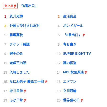
『8番出口』
及川光博
生活資金
外国人受け入れ反対
ボンドガール
麒麟高校
『8番出口』
チケット確認
寄せ書き
握手のみ
SUPER EIGHT TV
遊戯王の話
謎の怪盗
入籍しました
MDL秋葉原店
なにわ男子 藤原丈一郎
エドマン
衣川里佳
立川競輪
ふか日常
世界猫の日