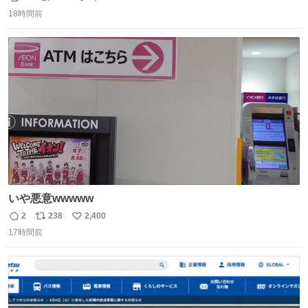
返
リ
い
18時間前
信
ポ
い
数
ス
ね
ト
数
数
いや悪意wwwww
2
238
2,400
返
リ
い
17時間前
信
ポ
い
数
ス
ね
ト
数
数