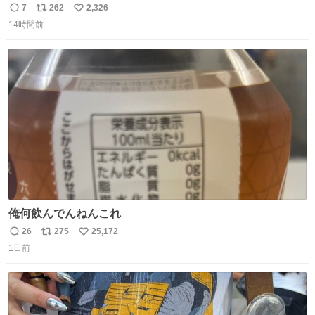
たのですが、今見るとすごく「進撃の巨人」ですね。。
7
262
2,326
返
リ
い
14時間前
信
ポ
い
数
ス
ね
ト
数
数
俺何飲んでんねんこれ
26
275
25,172
返
リ
い
1日前
信
ポ
い
数
ス
ね
ト
数
数