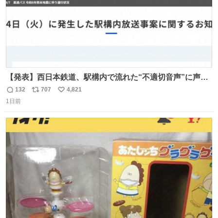
【発表】西日本鉄道、駅構内で流れた“不適切音声”に声明
「被害届も検討」 news.livedoor.com/article/detail… 4日
132
707
4,821
返
リ
い
に西鉄福岡（天神）駅および薬院駅で発生した駅構内放送
1日前
信
ポ
い
事案について声明を公表した。「第三者によって駅構内放
数
ス
ね
送設備に外部から不正に音声が流された可能性も含めて確
ト
数
数
認を実施」と説明した。