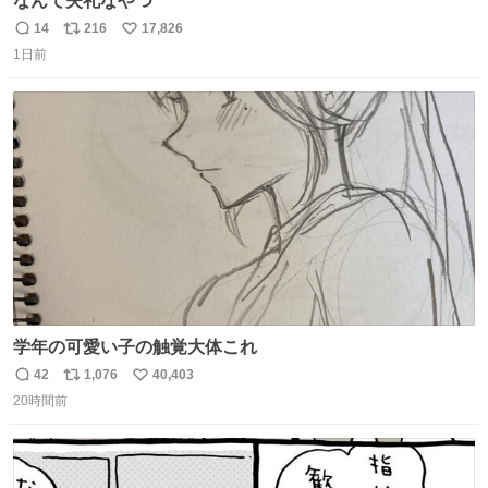
なんて失礼なやつ
14
216
17,826
返
リ
い
1日前
信
ポ
い
数
ス
ね
ト
数
数
学年の可愛い子の触覚大体これ
42
1,076
40,403
返
リ
い
20時間前
信
ポ
い
数
ス
ね
ト
数
数