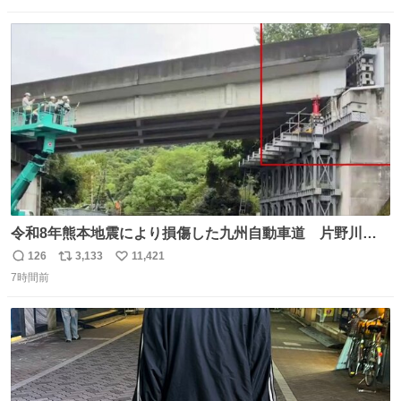
数
ス
ね
ト
数
数
令和8年熊本地震により損傷した九州自動車道 片野川橋
（下り線）の復旧作業を行っています。 タイムラプス動画
126
3,133
11,421
返
リ
い
で、段差が生じた橋桁をジャッキアップしている様子をご
7時間前
信
ポ
い
紹介します。 引き続き、早期復旧に向けて着実に工事を進
数
ス
ね
めてまいります。 #NEXCO西日本 #熊本地震
ト
数
数