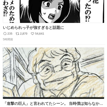
いじめられっ子が強すぎると話題に
235
2,870
54,641
返
リ
い
5時間前
信
ポ
い
数
ス
ね
ト
数
数
「進撃の巨人」と言われてたシーン。 当時僕は知らなかっ