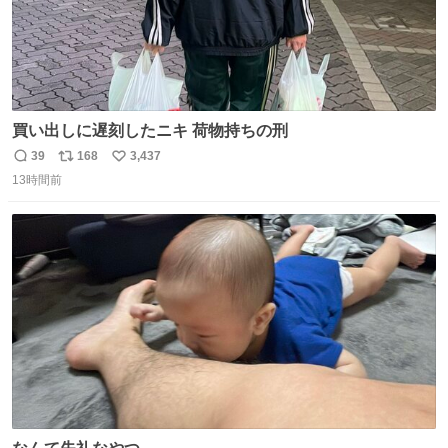
買い出しに遅刻したニキ 荷物持ちの刑
39
168
3,437
返
リ
い
13時間前
信
ポ
い
数
ス
ね
ト
数
数