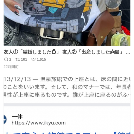
友人①「結婚しました💍」 友人②「出産しました👼🏻」 友
人③「マイホーム建てました🏡」 私「どハマりしたヴィズ
2
101
1,615
返
リ
い
ラ家の末裔に心狂わされました」
22時間前
信
ポ
い
数
ス
ね
ト
数
数