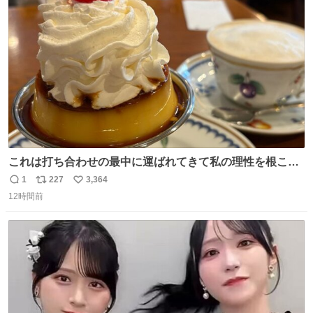
ト
数
数
これは打ち合わせの最中に運ばれてきて私の理性を根こそ
ぎ奪い去ったプリンの写真です。
1
227
3,364
返
リ
い
12時間前
信
ポ
い
数
ス
ね
ト
数
数