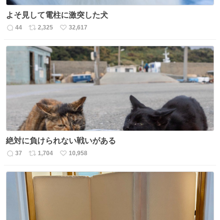
よそ見して電柱に激突した犬
44
2,325
32,617
返
リ
い
信
ポ
い
数
ス
ね
ト
数
数
絶対に負けられない戦いがある
37
1,704
10,958
返
リ
い
信
ポ
い
数
ス
ね
ト
数
数