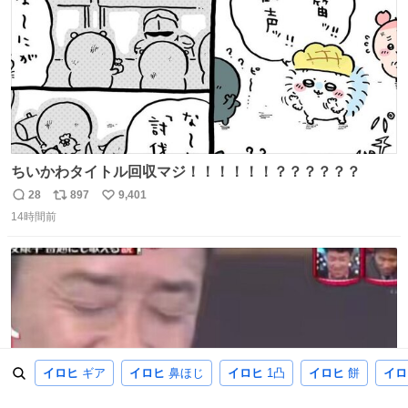
ちいかわタイトル回収マジ！！！！！！？？？？？？
28
897
9,401
返
リ
い
14時間前
信
ポ
い
数
ス
ね
ト
数
数
イロヒ
ギア
イロヒ
鼻ほじ
イロヒ
1凸
イロヒ
餅
イロ