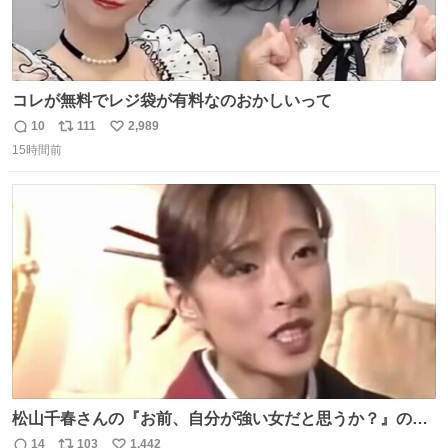
コレが無料でレジ袋が有料なのおかしいって
10
111
2,989
返
リ
い
15時間前
信
ポ
い
数
ス
ね
ト
数
数
松山千春さんの『お前、自分が強い女だと思うか？』の一
言で… 中森明菜さんが思わず本音をこぼす瞬間😭
14
103
1,442