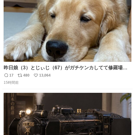
ト
数
数
昨日娘（3）とじぃじ（67）がガチケンカしてて修羅場だ
ったんだけど、ふぉるては可能な限り平たくなってまし
17
480
13,064
返
リ
い
た。犬が1番空気読める。
15時間前
信
ポ
い
数
ス
ね
ト
数
数