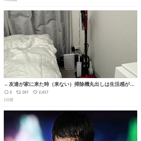
信
ポ
い
って悪い文化だ
数
ス
ね
わ！！！！！！！！！！！！！！！！！！！！
ト
数
数
←友達が家に来た時（来ない）掃除機丸出しは生活感が出
てかっこ悪いなぁ →せや
2
167
2,417
返
リ
い
1日前
信
ポ
い
数
ス
ね
ト
数
数