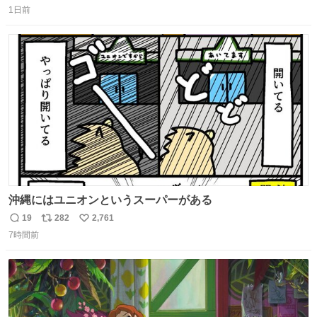
1日前
信
ポ
い
数
ス
ね
ト
数
数
沖縄にはユニオンというスーパーがある
19
282
2,761
返
リ
い
7時間前
信
ポ
い
数
ス
ね
ト
数
数