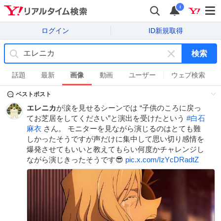
i
ログイン
ID新規取得
検索
キ
ー
話題
最新
画像
動画
ユーザー
ウェブ検索
ワ
ベストポスト
ー
ド
エレニカ
が涙を見せるシーンでは “子供のころに戻っ
を
てお芝居をしてください”と演出を受けたという
#
白石
消
麻衣
さん。 モニターを見ながら演じるのはとても難
す
しかったそうですが声だけに集中して思い切り感情を
爆発させてもいいと教えてもらい何度かチャレンジし
ながら演じきったそうです😎
pic.x.com/IzYcDRadtZ