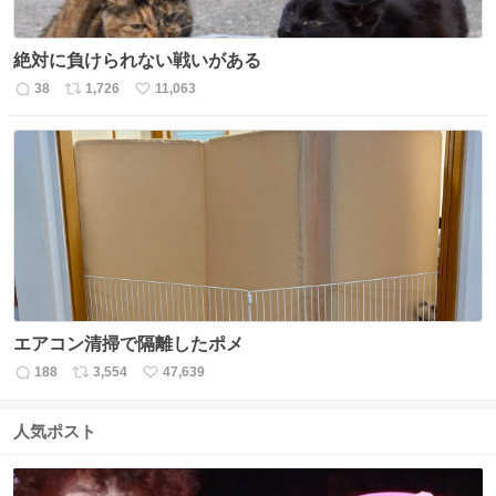
絶対に負けられない戦いがある
38
1,726
11,063
返
リ
い
信
ポ
い
数
ス
ね
ト
数
数
エアコン清掃で隔離したポメ
188
3,554
47,639
返
リ
い
信
ポ
い
数
ス
ね
人気ポスト
ト
数
数