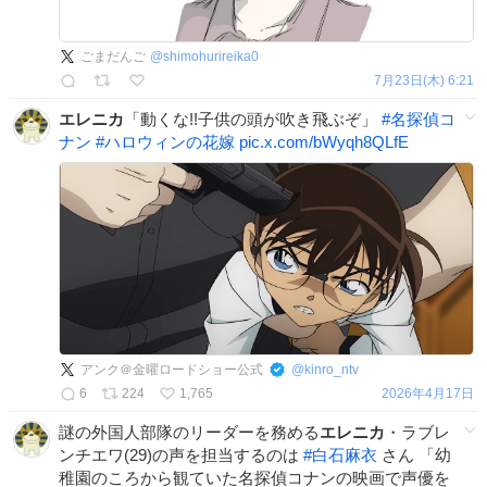
ごまだんご
@
shimohurireika0
7月23日(木) 6:21
エレニカ
「動くな!!子供の頭が吹き飛ぶぞ」
#
名探偵コ
ナン
#
ハロウィンの花嫁
pic.x.com/bWyqh8QLfE
アンク＠金曜ロードショー公式
@
kinro_ntv
6
224
1,765
2026年4月17日
謎の外国人部隊のリーダーを務める
エレニカ
・ラブレ
ンチエワ(29)の声を担当するのは
#
白石麻衣
さん 「幼
稚園のころから観ていた名探偵コナンの映画で声優を