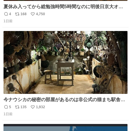
夏休み入ってから総勉強時間5時間なのに明後日京大オー
プンで今これ
4
168
4,750
返
リ
い
1日前
信
ポ
い
数
ス
ね
ト
数
数
今ナウシカの秘密の部屋があるのは非公式の猫まち駅舎だ
けだもんね。本物が欲しいね
5
135
1,932
返
リ
い
1日前
信
ポ
い
数
ス
ね
ト
数