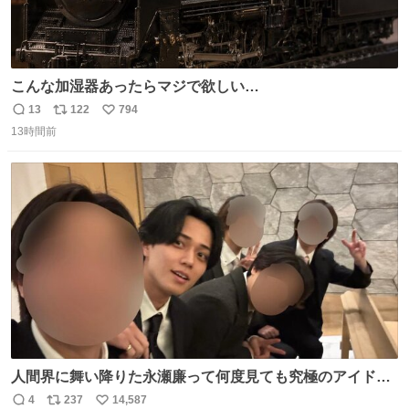
こんな加湿器あったらマジで欲しい…
13
122
794
返
リ
い
13時間前
信
ポ
い
数
ス
ね
ト
数
数
人間界に舞い降りた永瀬廉って何度見ても究極のアイドル
過ぎてずっと味する。美味い。
4
237
14,587
返
リ
い