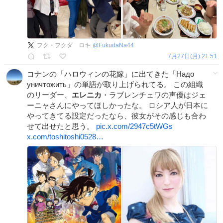
フク・フクダ ロキ
@
FukudaNa44
7月27日(月) 21:51
コナンの「ハロウィンの花嫁」に出てきた「Надо
уничтожить」の単語が取り上げられてる。 この組織
のリーダー、
エレニカ
・ラブレンチェワの声優はジェ
ーニャさんにやってほしかったな。 ロシア人が日本に
やってきてる設定だったなら、彼女がその感じも合わ
せて出せたと思う。
pic.x.com/2947c5tWGs
x.com/toshitoshi0528…