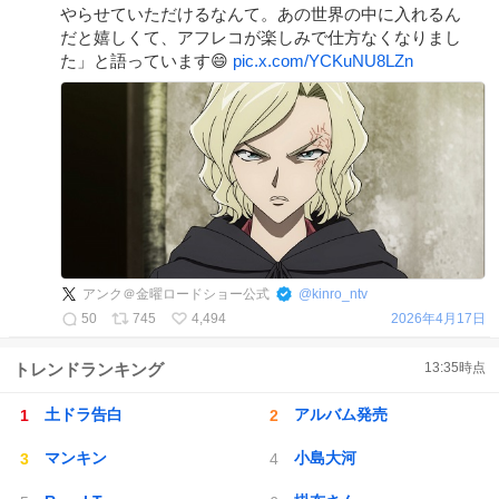
やらせていただけるなんて。あの世界の中に入れるん
だと嬉しくて、アフレコが楽しみで仕方なくなりまし
た」と語っています😄
pic.x.com/YCKuNU8LZn
アンク＠金曜ロードショー公式
@
kinro_ntv
50
745
4,494
2026年4月17日
トレンドランキング
13:35
時点
土ドラ告白
アルバム発売
マンキン
小島大河