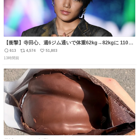
【衝撃】寺田心、週6ジム通いで体重62kg→82kgに 110kg
のベンチプレス持ち上げる姿披露
613
4,574
51,803
返
リ
い
news.livedoor.com/article/detail… 元々自重のみだった
13時間前
信
ポ
い
が、更に筋肉を大きくするためジム通いを開始。筋肉増量
数
ス
ね
のためおにぎり10個、ゼリー飲料3～4本、パスタと毎日4
ト
数
数
千kcalオーバーの食事を摂取し、増量したという。