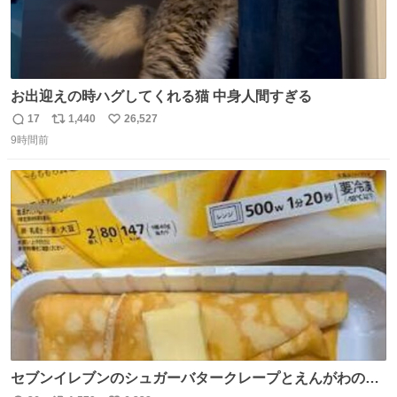
お出迎えの時ハグしてくれる猫 中身人間すぎる
17
1,440
26,527
返
リ
い
9時間前
信
ポ
い
数
ス
ね
ト
数
数
セブンイレブンのシュガーバタークレープとえんがわの寿