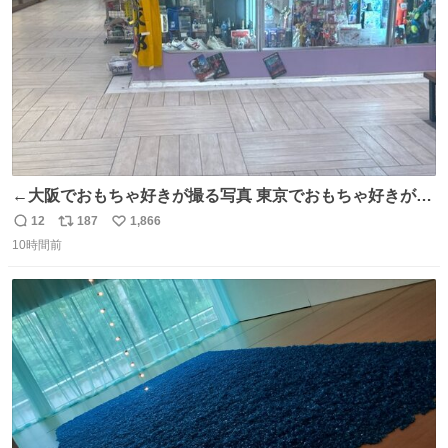
←大阪でおもちゃ好きが撮る写真 東京でおもちゃ好きが撮
る写真→
12
187
1,866
返
リ
い
10時間前
信
ポ
い
数
ス
ね
ト
数
数