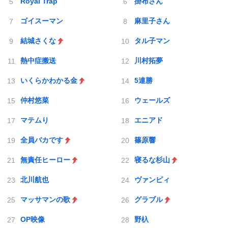
Royal Trap
掛布さん
ゴイスーマン
麻里子さん
結城さくな
タル子マン
熱中症搬送
川村拓夢
いくらかわかる金
5連勝
仲村悠菜
ウェールズ
マテムり
エニアド
全員バカです
篠原響
無責任ヒーロー
寝るな杉山
北川航也
ヴァンピィ
マッサマンの歌
グラブル
OP映像
野杁