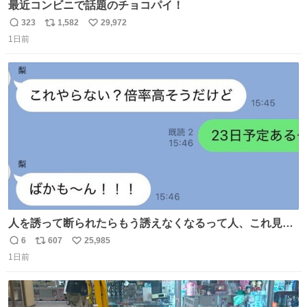
最近コンビニで話題のチョコパイ！
323
1,582
29,972
返
リ
い
1日前
信
ポ
い
数
ス
ね
ト
数
数
人を誘って断られたらもう誘えなくなるって人、これ見て
元気出してほしい
6
607
25,985
返
リ
い
1日前
信
ポ
い
数
ス
ね
ト
数
数