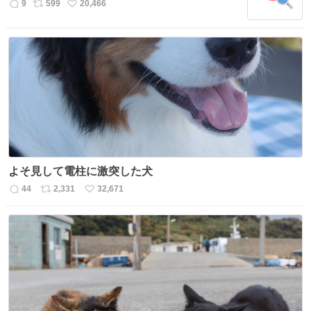
数
9
599
20,466
返
リ
い
信
ポ
い
数
ス
ね
ト
数
数
よそ見して電柱に激突した犬
44
2,331
32,671
返
リ
い
信
ポ
い
数
ス
ね
ト
数
数