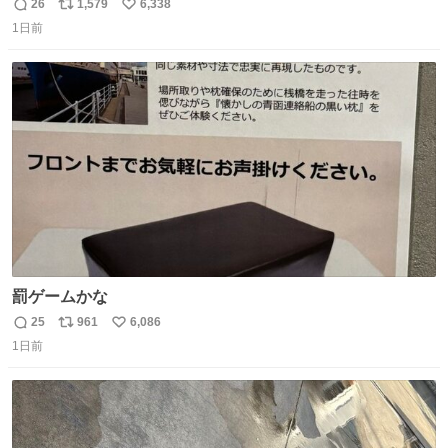
司を探している人へ！ シュガーバタークレープは目黒、品
26
1,579
6,338
返
リ
い
川、蒲田、渋谷、川崎、横浜、鶴見、九州の一部エリア限
1日前
信
ポ
い
定商品で8月5日に発注が終了したため店舗に置いてあると
数
ス
ね
ころ少ないですが見つけたら即買いです🤩❣️
ト
数
数
罰ゲームかな
25
961
6,086
返
リ
い
1日前
信
ポ
い
数
ス
ね
ト
数
数