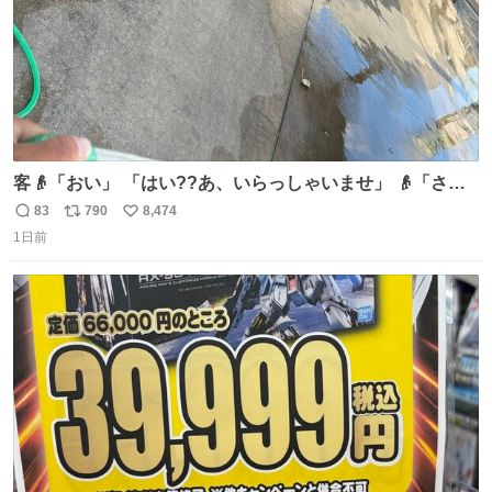
客👴「おい」 「はい??あ、いらっしゃいませ」 👴「さっ
きからずっと水出しっぱなしでもったいないだろ」 「静電
83
790
8,474
返
リ
い
気を逃がし、熱くなった地面の温度を下げ、引火事故の防
1日前
信
ポ
い
止の為必要な作業です」 👴「水不足の昨今にもったいない
数
ス
ね
ことをするな!!」 それでは歌います、聞いてください 「井
ト
数
数
戸水」