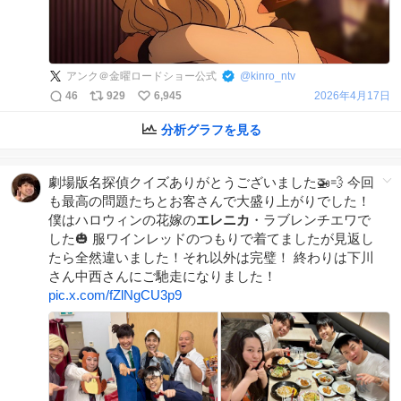
アンク＠金曜ロードショー公式
@
kinro_ntv
46
929
6,945
2026年4月17日
分析グラフを見る
劇場版名探偵クイズありがとうございました🚁💨 今回
も最高の問題たちとお客さんで大盛り上がりでした！
僕はハロウィンの花嫁の
エレニカ
・ラブレンチエワで
した🎃 服ワインレッドのつもりで着てましたが見返し
たら全然違いました！それ以外は完璧！ 終わりは下川
さん中西さんにご馳走になりました！
pic.x.com/fZlNgCU3p9