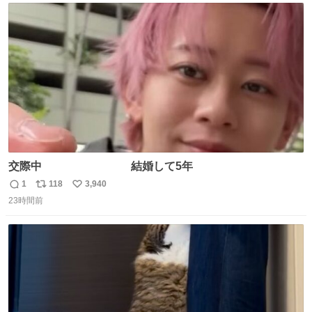
ト
数
数
交際中 結婚して5年
1
118
3,940
返
リ
い
23時間前
信
ポ
い
数
ス
ね
ト
数
数