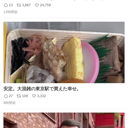
や飴玉、雲、アヒルに見立ててジュエリーデザイナー、
13
3,667
24,759
返
リ
い
Ben Choi 蔡俊文さんの作品。
12時間前
信
ポ
い
instagram.com/bcjoaillerie/
数
ス
ね
ト
数
数
安定。大混雑の東京駅で買えた幸せ。
27
109
3,332
返
リ
い
8時間前
信
ポ
い
数
ス
ね
ト
数
数