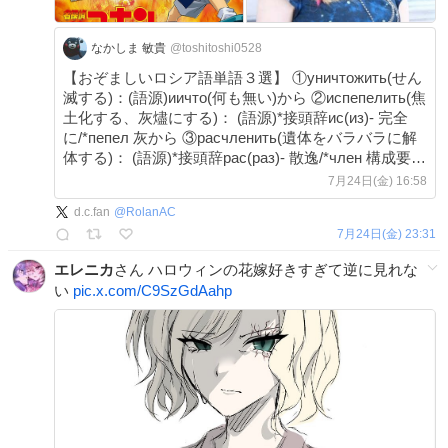
なかしま 敏貴
@toshitoshi0528
【おぞましいロシア語単語３選】 ①уничтожить(せん
滅する)：(語源)иичто(何も無い)から ②испепелить(焦
土化する、灰燼にする)： (語源)*接頭辞ис(из)- 完全
に/*пепел 灰から ③расчленить(遺体をバラバラに解
体する)： (語源)*接頭辞рас(раз)- 散逸/*член 構成要素
уничтожитьは常用単語、
7月24日(金) 16:58
d.c.fan
@
RolanAC
7月24日(金) 23:31
エレニカ
さん ハロウィンの花嫁好きすぎて逆に見れな
い
pic.x.com/C9SzGdAahp