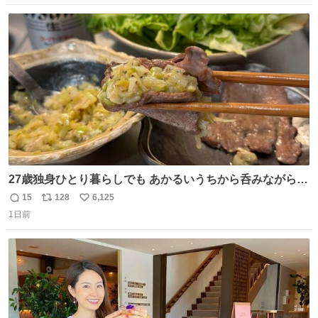
りませんでした。 マリサポらしいのでこれからは名前覚え
数
ス
ね
ます！！
ト
数
数
27歳独身ひとり暮らしでも あかるいうちから呑みながらキ
ッチンでひとり焼肉できてしあわせだもん՞ o̴̶̷̥ ̫ o̴̶̷̥ ՞
15
128
6,125
返
リ
い
1日前
信
ポ
い
数
ス
ね
ト
数
数