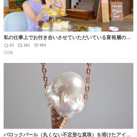
私の仕事上でお付き合いさせていただいている富裕層の社
長さん達は、こんな事しない。 こんな自慢は一切しない
23
181
963
返
リ
い
し、なんなら表に出てこない。 自分に自信がない半端モン
1日前
信
ポ
い
はブランドで自分を飾りキラキラ自慢をする。 #折田楓
数
ス
ね
#merchu
ト
数
数
バロックパール（丸くない不定形な真珠）を溶けたアイス