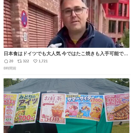
日本食はドイツでも大人気 今ではたこ焼きも入手可能です
が、🥑や🌽、ウィンナーや枝豆などが入っているオリジナ
20
322
1,721
返
リ
い
ルたこ焼きへと進化 大使館の広報課長ハインリッヒは、日
8時間前
信
ポ
い
本でたこ焼きに心奪われ、ベルリンにいたときには出店で
数
ス
ね
焼いてました👏（ええ笑顔や） #たこ焼きの日
ト
数
数