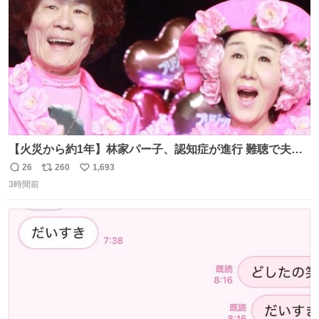
【火災から約1年】林家パー子、認知症が進行 難聴で夫・
ペーと「筆談」 news.livedoor.com/article/detail… パー子
26
260
1,693
返
リ
い
は以前からの難聴も悪化。大声での会話も通じないという
3時間前
信
ポ
い
が、ペーによると、「こっちが『バカか！』って言うとそ
数
ス
ね
れだけ分かる。『今なんて言った？』みたいな。始末が悪
ト
数
数
いんだ」と笑顔で語った。