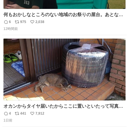
何もおかしなところのない地域のお祭りの屋台。あとなん
か割と聞き馴染みのあるBGMが流れてます #関広見まつり
6
975
2,038
返
リ
い
#関広見まつり2026
12時間前
信
ポ
い
数
ス
ね
ト
数
数
オカンからタイヤ届いたからここに置いといたって写真送
られてきたけど明らかに猫が邪魔くさそうな顔してて草
4
441
7,912
返
リ
い
1日前
信
ポ
い
数
ス
ね