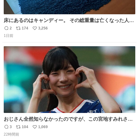
床にあるのはキャンディー。 その総重量は亡くなった人と
同等の重さだそうです。 鑑賞者は一つ持ち帰れますが、亡
2
174
3,256
返
リ
い
くなった人の一部を持ち帰っているような感覚になりまし
1日前
信
ポ
い
た。 勇気を出して口に入れたら、ハッカ味😳✨ #ポーラ美
数
ス
ね
術館
ト
数
数
おじさん全然知らなかったのですが、この宮地すみれさん
（日向坂46）はマリサポだったのですね。 カメラ目線でに
3
104
1,069
返
リ
い
っこりしていただいたので撮影したものの、全然誰だか知
22時間前
信
ポ
い