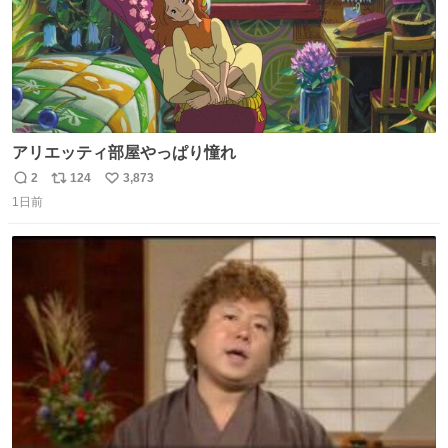
アリエッティ部屋やっぱり憧れ
2
124
3,873
返
リ
い
1日前
信
ポ
い
数
ス
ね
ト
数
数