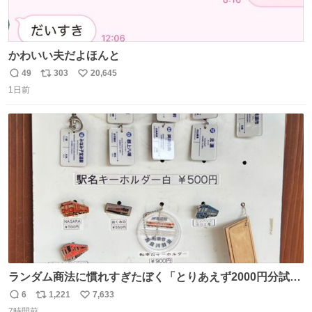
かわいい夫だよほんと
49
303
20,645
返
リ
い
1日前
信
ポ
い
数
ス
ね
ト
数
数
ランダム商法に慣れすぎたぼく「とりあえず2000円分試し
てみるか…」 駅員さん「どれが欲しいの？」 ぼく「えっ
6
1,221
7,633
返
リ
い
良いんですか？」 駅員さん「何が…？？」 やっぱランダム
7時間前