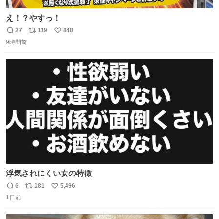
え！？やすっ！
27
119
840
返
リ
い
9時間前
信
ポ
い
数
ス
ね
ト
数
数
浮気されにくい女の特徴
6
181
5,496
返
リ
い
1日前
信
ポ
い
数
ス
ね