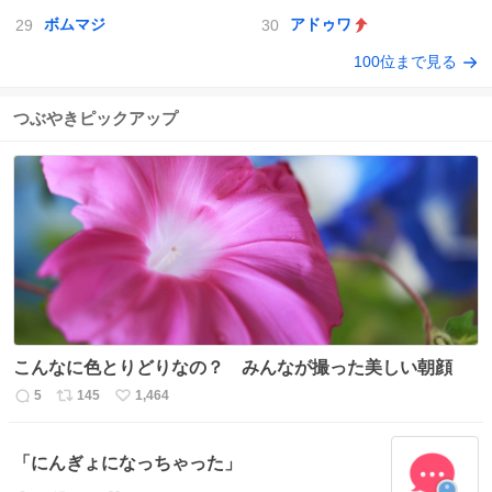
ボムマジ
アドゥワ
100位まで見る
つぶやきピックアップ
こんなに色とりどりなの？ みんなが撮った美しい朝顔
5
145
1,464
返
リ
い
信
ポ
い
数
ス
ね
「にんぎょになっちゃった」
ト
数