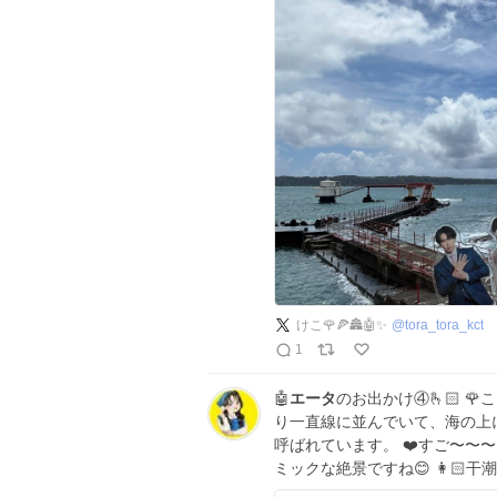
けこ🌹🍕🏯🤖✨
@
tora_tora_kct
1
🤖
エータ
のお出かけ④🫰🏻 
り一直線に並んでいて、海の上
呼ばれています。 ❤️すご〜〜
ミックな絶景ですね😊 👩🏻干