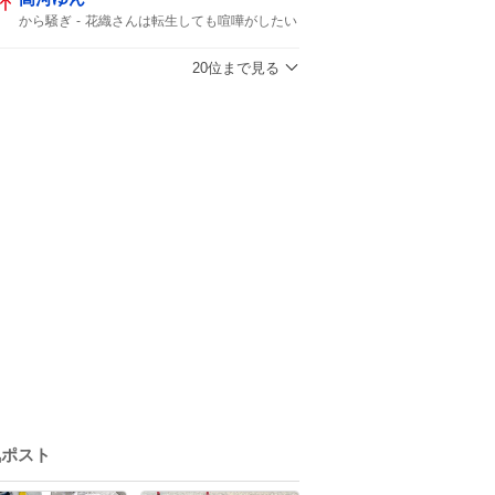
から騒ぎ
花織さんは転生しても喧嘩がしたい
ボーボボ
ボボボーボ・ボーボボ
夏の大三角
20位まで見る
気ポスト