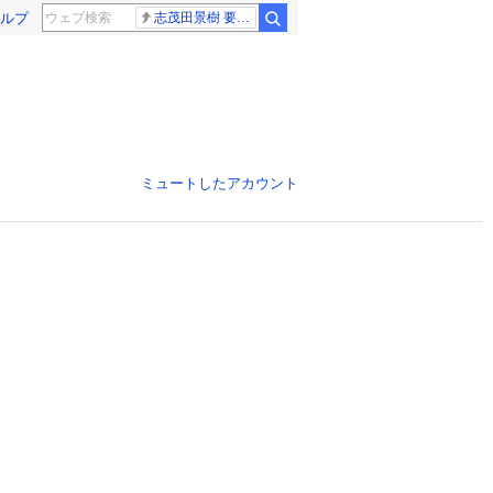
ルプ
志茂田景樹 要介護5
ミュートしたアカウント