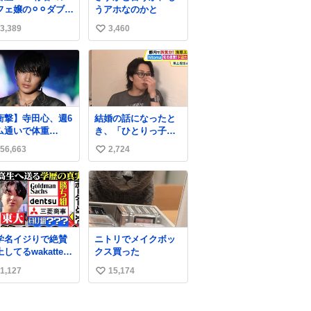
フェ嬢の⚪︎⚪︎ダブル
うアホなのかと
ース アフターで毎
3,389
3,460
い
これしてくれたら
りゃ通うわw
い
ね
数
衝撃】寺田心、週6
結婚の話になったと
ム通いで体重
き、「ひとりっ子だ
kg→82kgに 110kg
から僕が諦めた瞬間
56,663
2,724
い
ベンチプレス持ち
に一族が潰える」
げる姿披露
「死ぬとき1人とか
い
ws.livedoor.com/
嫌」だから結婚願望
ね
icle/detail… 元々
は"ある"って答えた
数
重のみだったが、
ものの、結局「（結
に筋肉を大きくす
婚は）向いてねぇの
ためジム通いを開
かもしれない」で締
学名イジりで絶賛
ニトリでメイクボッ
。筋肉増量のため
める北山くん、きっ
してるwakatte
クス買った
にぎり10個、ゼリ
といろいろ考えて言
V，さらに深刻な問
飲料3～4本、パス
葉を選んで、まるく
1,127
15,174
い
はこっちでは？ ・
と毎日4千kcalオー
収めてくれたんだな
内の特定企業に入
い
ーの食事を摂取
と思った
のを極度に推奨
、増量したとい
ね