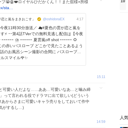
10
ーブ😭🤖❤️ロイヤルひだかくん！！また舘様×所様
ex/sta…
が恋と嵐をまきおこす」
@oshidoraEX
4:17
 今夜11時30分放送／ ☁#夏色の雲が恋と嵐を
無料見逃し配信は【今夜
╍ 🌻
4話のお風呂シーン撮影の合間に バスローブ姿
ルスマイル🌹✨
15:11
と可愛い人だよな……ああ…可愛いなあ…と噛み締
ね」って言われる役でドラマに出て欲しい(どういう
けあからさまに可愛いキャラ売りをしておいて作中
気がするし…)
人
14:59