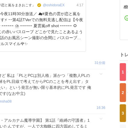
が恋と嵐をまきおこす」
@oshidoraEX
4:17
感
 今夜11時30分放送／ ☁#夏色の雲が恋と嵐を
無料見逃し配信は【今夜
╍ 🌻
4話のお風呂シーン撮影の合間に バスローブ姿
ルスマイル🌹✨
ト
31分前
1
ど 私は「PLとPCは別人格」派かつ「複数人PLの
解をPL目線で考えてからPCのことを考え出す」タ
たい」という発言が無い限り基本的にPL発言です 俺
2
す(なお中立)
ensha08
16:36
3
クス・アルカナム魔導学園】 第1話『絡縛の守護者』1
ていたんですが、一人で大蜘蛛に四方固めしてるミ