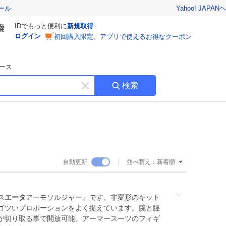
Yahoo! JAPAN
ヘ
ール
IDでもっと便利に
新規取得
ログイン
初回購入限定、アプリで使えるお得なクーポン
ース
検索
キ
ー
ワ
ー
ド
を
消
自動更新
並べ替え：
新着順
す
ス
エータ
アーモソルジャー』です。非変形のキット
ゴツいプロポーションをよく捉えています。腕と脛
が切り取る事で開放可能。アーマースーツのフィギ