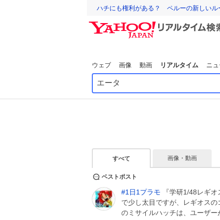
ハチにも権利がある？ ペルーの新しいル
ウェブ
画像
動画
リアルタイム
ニュ
画像・動画
すべて
ベストポスト
#
1日1プラモ
『学研1/48レギオ
で少し太目ですが、レギオスの
のミサイルハッチは、ユーザー