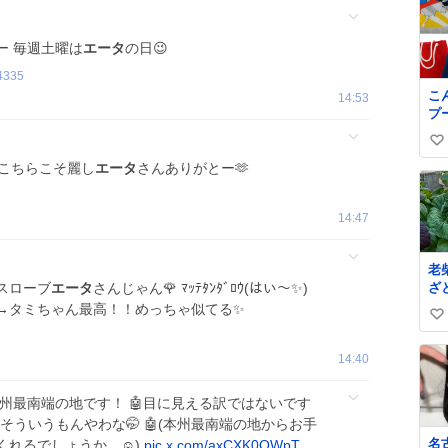
ー 毎週土曜は
エータ
の日😉
4335
こ
14:53
プ
ナ
い
代
#
 こちらこそ麗し
エータ
さんありがとー🫶
い
ロ
ね
数
14:47
老
ざ
スローブ
エータ
さんじゃん🌹 ﾏｯﾃﾀﾝﾀﾞﾛｳ(はい〜✨)
狭
→タミちゃん最高！！めっちゃ似てる✨
い
ま
で
い
14:40
ニ
ね
の
数
て
本州最南端の地です！ 🤖目に見える訳ではないです
た♥
そういうもんやわな🤭 🤖(本州最南端の地からお手
名
れるでしょうか…☺️)
pic.x.com/axCXK0QWpT