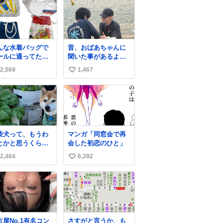
んな水着バッグで
昔、おばあちゃんに
ールに通ってたア
聞いた事があるよ。
タ、完全なる同世
「カイちゃんをいじ
2,569
1,467
い
（笑） #70年代
めると、アイツが海
80年代 #昭和レト
から上がって来る
い
ぞ。」って。
ね
数
柴犬って、もうわ
マンガ「同窓会で再
とかと思うくらい
会した初恋のひと」
いところに自らは
2,464
6,392
い
りにいくじゃない
すか？ 今朝ガーデ
い
ングしてる飼い主
ね
間にはまってき
数
、最高に可愛かっ
️
古屋No.1有名コン
さすがと言うか、も