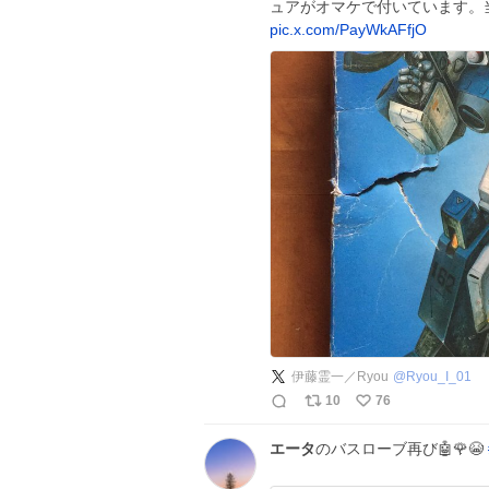
ュアがオマケで付いています。当時価
pic.x.com/PayWkAFfjO
伊藤霊一／Ryou
@
Ryou_I_01
10
76
エータ
のバスローブ再び🤖🌹😭