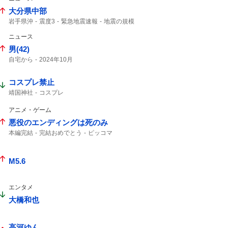
大分県中部
岩手県沖
震度3
緊急地震速報
地震の規模
津波の心配はありません
地震情報
ニュース
震源の深さ
震度2
深さ10km
地震速報
m3.
男(42)
自宅から
2024年10月
コスプレ禁止
靖国神社
コスプレ
アニメ・ゲーム
悪役のエンディングは死のみ
本編完結
完結おめでとう
ピッコマ
アニメ化
M5.6
エンタメ
大橋和也
高河ゆん