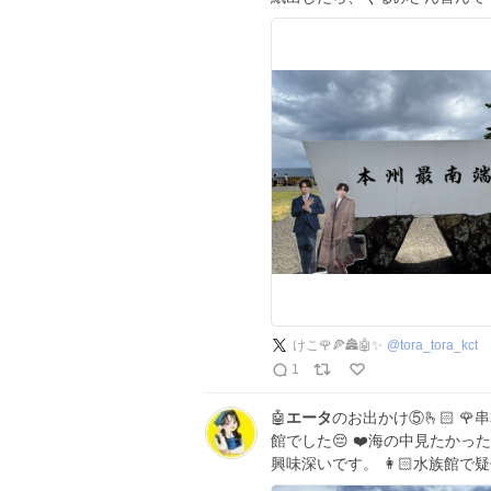
けこ🌹🍕🏯🤖✨
@
tora_tora_kct
1
🤖
エータ
のお出かけ⑤🫰🏻 
館でした😔 ❤️海の中見たかった
興味深いです。 👩🏻水族館で