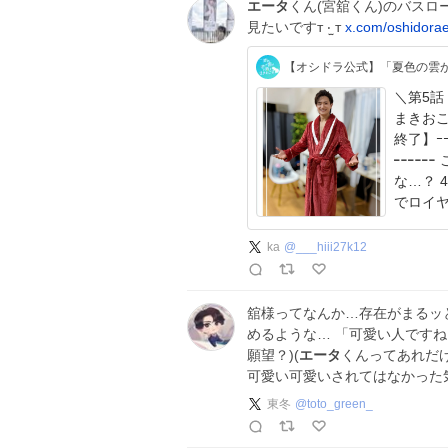
エータ
くん(宮舘くん)のバスロ
見たいですт ‧̫ т
x.com/oshidora
【オシドラ公式】「夏色の雲
＼第5話
まきおこす⚡️ ｰｰ第4話TVerでの
終了】ｰｰ ╍╍╍ ⛈️ ╍╍╍ 夏雲嵐off shot ╍╍
╍╍╍ この赤いバスローブ どこかで見たことあるよう
な…？ 
でロイヤ
ka
@
___hiii27k12
舘様ってなんか…存在がまるッ
めるような… 「可愛い人です
願望？)(
エータ
くんってあれだ
可愛い可愛いされてはなかった
東冬
@
toto_green_