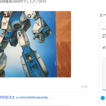
格1000円でした(^｡^)574
エ
2
ポ
5:39
#
宮舘涼太
x.com/oshidoraex/sta…