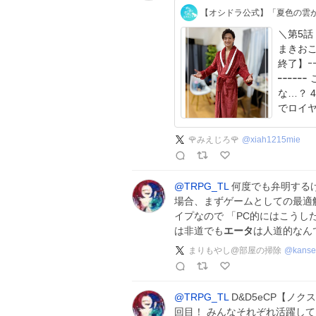
【オシドラ公式】「夏色の雲
＼第5話
まきおこす⚡️ ｰｰ第4話TVerでの
終了】ｰｰ ╍╍╍ ⛈️ ╍╍╍ 夏雲嵐off shot ╍╍
╍╍╍ この赤いバスローブ どこかで見たことあるよう
な…？ 
でロイヤ
🌹みえじろ🌹
@
xiah1215mie
@TRPG_TL
何度でも弁明するけ
場合、まずゲームとしての最適
イプなので 「PC的にはこうし
は非道でも
エータ
は人道的なんで
まりもやし@部屋の掃除
@
kans
@TRPG_TL
D&D5eCP【ノ
回目！ みんなそれぞれ活躍し