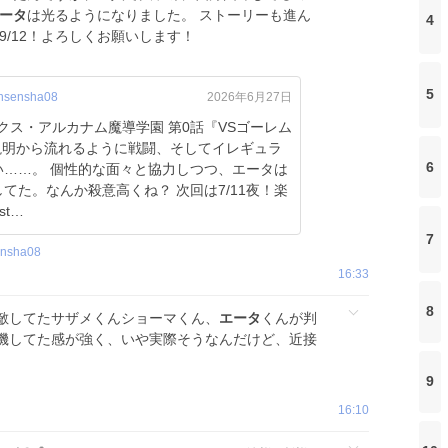
ータ
は光るようになりました。 ストーリーも進ん
4
9/12！よろしくお願いします！
5
nsensha08
2026年6月27日
説明から流れるように戦闘、そしてイレギュラ
6
……。 個性的な面々と協力しつつ、エータは
か殺意高くね？ 次回は7/11夜！楽
st…
7
ensha08
16:33
8
敵してたサザメくんショーマくん、
エータ
くんが判
機してた感が強く、いや実際そうなんだけど、近接
9
16:10