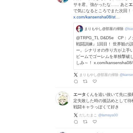
サキ君、強かったな…… あと
エ
で気になるところでまた次回！ 
x.com/kansensha08/st…
まりもやし@部屋の掃除
@ka
@TRPG_TL D&D5e CP：ノクス・アルカナム魔導学園 第0話『VSゴーレム
戦闘訓練』1回目！ 世界観の
ー。シナリオの作り方が上手い
ビームでゴーレムを単独撃破してた。なん
しみ～！ x.com/kansensha08/
まりもやし@部屋の掃除
@
kans
エータ
くんを追い抜いて先に接
定失敗した時の後詰めとして待
戦闘キャラっぽくて好き
だしたまこ
@
tamaya00