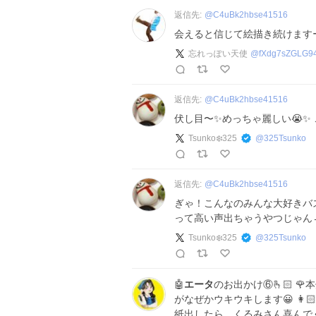
返信先:
@
C4uBk2hbse41516
会えると信じて絵描き続けます
忘れっぽい天使
@
fXdg7sZGLG9
返信先:
@
C4uBk2hbse41516
伏し目〜✨めっちゃ麗しい😭✨
Tsunko❄️325
@
325Tsunko
返信先:
@
C4uBk2hbse41516
ぎゃ！こんなのみんな大好きバ
って高い声出ちゃうやつじゃん
Tsunko❄️325
@
325Tsunko
🤖
エータ
のお出かけ⑥🫰🏻 
がなぜかウキウキします😀 👩
紙出したら、くるみさん喜んでく