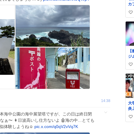
カ
ピ
い
回
そ
い
ね
数
【
ジ
62
い
の
上
い
ne
ね
art
数
自
更
る
14:38
大
始
炎上
お
🌹串本海中公園の海中展望塔ですが、この日は終日閉
T
ー
い
題
なぁ〜 👩🏻波高いし仕方ないよ 🤖海の中…とても
タ
都
い
バ
疑似体験しようね☺️
pic.x.com/q0qV2vVq7K
る
し
ね