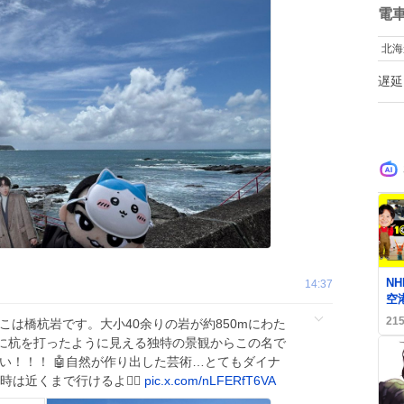
し
う
数
電
で
周
北海
か
ラ
遅延
の
る
を
のを
↓
0
N
14:37
空
視
21
ここは橋杭岩です。大小40余りの岩が約850mにわた
「
に杭を打ったように見える独特の景観からこの名で
〜い！！！ 🤖自然が作り出した芸術…とてもダイナ
潮時は近くまで行けるよ👍🏻
pic.x.com/nLFERfT6VA