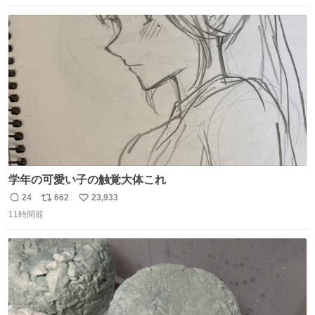
数
ス
ね
ト
数
数
学年の可愛い子の触覚大体これ
24
662
23,933
返
リ
い
11時間前
信
ポ
い
数
ス
ね
ト
数
数