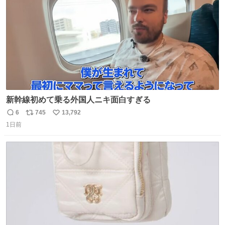
新幹線初めて乗る外国人ニキ面白すぎる
6
745
13,792
返
リ
い
1日前
信
ポ
い
数
ス
ね
ト
数
数