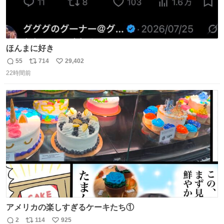
ほんまに好き
55
714
29,402
返
リ
い
22時間前
信
ポ
い
数
ス
ね
ト
数
数
アメリカの楽しすぎるケーキたち①
2
114
925