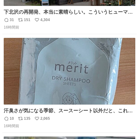
下北沢の再開発、本当に素晴らしい。こういうヒューマン
スケールの開発がいいんだよ。
31
151
4,304
返
リ
い
16時間前
信
ポ
い
数
ス
ね
ト
数
数
汗臭さが気になる季節、スースーシート以外だと、これが
とにかくスッキリする。2年くらい前に #生活は踊る で紹
10
135
2,065
返
リ
い
介したやつ。おじさんにもおばさんにもオススメだ。ドラ
16時間前
信
ポ
い
ストに売ってるぞ。ドライシャンプーって書いてあるけど
数
ス
ね