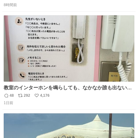
返
リ
い
8時間前
信
ポ
い
数
ス
ね
ト
数
数
教室のインターホンを鳴らしても、なかなか誰も出ないこ
とがあります…。 もしかすると「電話の出方」に困ってい
48
292
4,176
返
リ
い
るのかもしれません。 そこで「何を話せばいいか」が見え
1日前
信
ポ
い
る手引きを用意して、安心して電話に出られるようにしま
数
ス
ね
す。 インターホンの応対も大切なコミュニケーションの学
ト
数
数
びです。