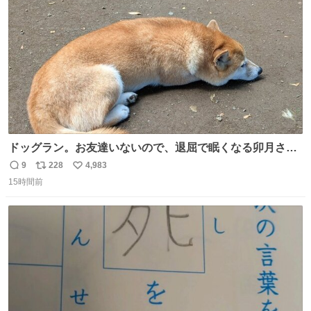
数
ドッグラン。お友達いないので、退屈で眠くなる卯月さ
ん。 #柴犬卯月
9
228
4,983
返
リ
い
15時間前
信
ポ
い
数
ス
ね
ト
数
数