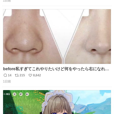
1日前
信
ポ
い
数
ス
ね
ト
数
数
before私すぎてこれやりたいけど何をやったら右になれる
の
14
215
8,642
返
リ
い
1日前
信
ポ
い
数
ス
ね
ト
数
数