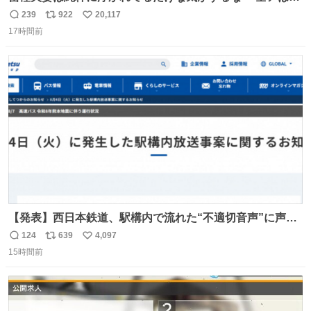
こに自分の市場価値的なものを上乗せするので、 すっぴん
239
922
20,117
返
リ
い
＆寝起きのボサボサ頭でも「今日も可愛いね」が止まらな
17時間前
信
ポ
い
い。放っておくと永遠に髪撫でてきて作業進まない()
数
ス
ね
156cm40kg、年中日焼け止めとお友達の私より綺麗な手や
ト
数
数
めてもろて とか言う
【発表】西日本鉄道、駅構内で流れた“不適切音声”に声明
「被害届も検討」 news.livedoor.com/article/detail… 4日
124
639
4,097
返
リ
い
に西鉄福岡（天神）駅および薬院駅で発生した駅構内放送
15時間前
信
ポ
い
事案について声明を公表した。「第三者によって駅構内放
数
ス
ね
送設備に外部から不正に音声が流された可能性も含めて確
ト
数
数
認を実施」と説明した。