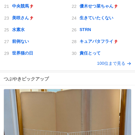
中央競馬
優木せつ菜ちゃん
美咲さん
生きていたくない
水素水
STRN
前例ない
キュアバタフライ
世界猫の日
責任とって
100位まで見る
つぶやきピックアップ