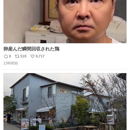
卵産んだ瞬間回収された鶏
8
519
9,717
返
リ
い
13時間前
信
ポ
い
数
ス
ね
ト
数
数