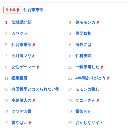
仙台市東部
茨城県北部
偽モモンガ
カワクラ
民間負担
仙台市東部
海外には
五月病マリオ
仁科美咲
女性ゲーマー
一瞬停電した
搭乗拒否
4年間ありがとう
有田哲平とコスられない街
モモンガ推し
中島健人の
ケニーさん
クソデカ雷
雷落ちた
雷やばい
おかしなサイト