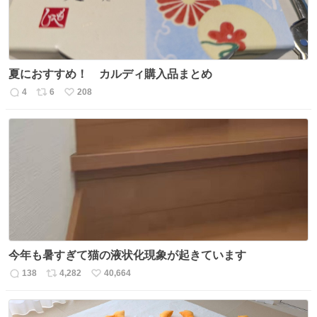
夏におすすめ！ カルディ購入品まとめ
4
6
208
返
リ
い
信
ポ
い
数
ス
ね
ト
数
数
今年も暑すぎて猫の液状化現象が起きています
138
4,282
40,664
返
リ
い
信
ポ
い
数
ス
ね