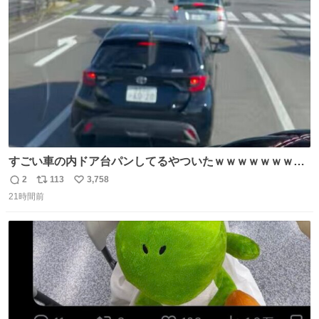
汗拭きシートみたいなもの。耳裏襟足首筋がんがん拭いて
ト
数
数
汗臭不安を解消。
すごい車の内ドア台パンしてるやついたｗｗｗｗｗｗｗｗ
ｗｗｗｗｗｗ
2
113
3,758
返
リ
い
21時間前
信
ポ
い
数
ス
ね
ト
数
数