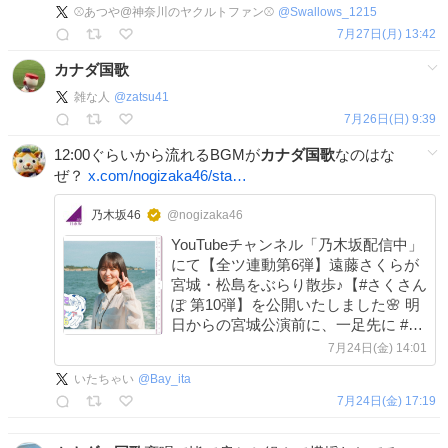
⚾️あつや@神奈川のヤクルトファン⚾️
@
Swallows_1215
7月27日(月) 13:42
カナダ国歌
雑な人
@
zatsu41
7月26日(日) 9:39
12:00ぐらいから流れるBGMが
カナダ国歌
なのはな
ぜ？
x.com/nogizaka46/sta…
乃木坂46
@nogizaka46
YouTubeチャンネル「乃木坂配信中」
にて【全ツ連動第6弾】遠藤さくらが
宮城・松島をぶらり散歩♪【#さくさん
ぽ 第10弾】を公開いたしました🌸 明
日からの宮城公演前に、一足先に #遠
藤さくら が松島をぶらりおさんぽ🍀
7月24日(金) 14:01
ぜひご覧ください🥰
いたちゃい
@
Bay_ita
youtu.be/JKnlyoelXEI #乃木坂46
7月24日(金) 17:19