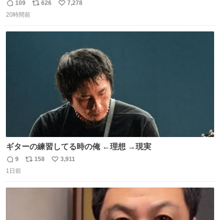
109
626
7,278
返
リ
い
20時間前
信
ポ
い
数
ス
ね
ト
数
数
ギターの練習してる時の俺 ←理想 →現実
9
158
3,911
返
リ
い
1日前
信
ポ
い
数
ス
ね
ト
数
数