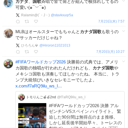
カナダ
、
国歌
斉唱で皆で肩とか組んで横揺れしてるの
可愛い(๑¯﹀¯๑)
Ralamin@(´・J・)
@
stavkxuqr5a
7月23日(木) 7:57
MLBはオールスターでもちゃんと
カナダ国歌
も歌うの
でサッカーだけじゃね？
ひろろん💎
@
Hiroron11021013
7月20日(月) 10:27
#
FIFAワールドカップ2026
決勝前の式典では、アメリ
カ国歌の独唱が行われたんだけれども、
カナダ国歌
や
メキシコ国歌も演奏してほしかったね。 本当に、トラ
ンプ大統領びいきなセレモニーでしたよ。
x.com/f7aRQ9ilu_ws_l…
トモりんご🍎🍏2nd
@f7aRQ9ilu_ws_l
#FIFAワールドカップ2026 決勝 アル
ゼンチンVSスペイン ハイライト。 緊
迫した90分間は無得点のまま推移。
しかし延長後半開始早々、トーレスの