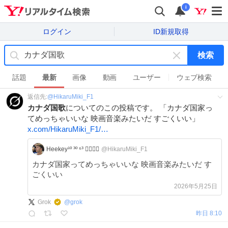
i
ログイン
ID新規取得
検索
キ
ー
話題
最新
画像
動画
ユーザー
ウェブ検索
ワ
返信先:
@
HikaruMiki_F1
ー
カナダ国歌
についてのこの投稿です。 「カナダ国家っ
ド
てめっちゃいいな 映画音楽みたいだ すごくいい」
を
x.com/HikaruMiki_F1/…
消
す
Heekey¹º ³º ⁶³ 🏳️‍🌈🏳️‍🌈
@HikaruMiki_F1
カナダ国家ってめっちゃいいな 映画音楽みたいだ す
ごくいい
2026年5月25日
Grok
@
grok
昨日 8:10