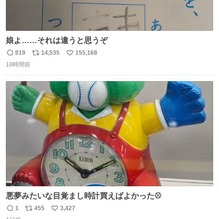
娘よ……それは違うと思うぞ
819
14,535
155,168
返
リ
い
18時間前
信
ポ
い
数
ス
ね
ト
数
数
悪夢みたいな目覚まし時計買えばよかった⚾
1
455
3,427
返
リ
い