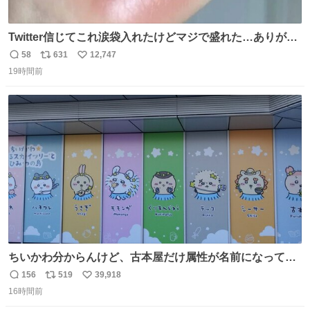
Twitter信じてこれ涙袋入れたけどマジで盛れた…ありがと
う…
58
631
12,747
返
リ
い
19時間前
信
ポ
い
数
ス
ね
ト
数
数
ちいかわ分からんけど、古本屋だけ属性が名前になってる
のはどういうこと？
156
519
39,918
返
リ
い
16時間前
信
ポ
い