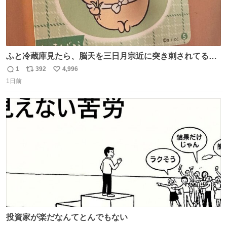
ふと冷蔵庫見たら、脳天を三日月宗近に突き刺されてるく
りまんじゅうパイセンが
1
392
4,996
返
リ
い
1日前
信
ポ
い
数
ス
ね
ト
数
数
投資家が楽だなんてとんでもない