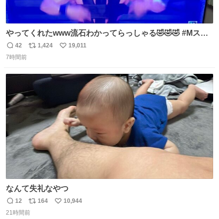
やってくれたwww流石わかってらっしゃる🤣🤣🤣 #Mステ
#西川貴教
42
1,424
19,011
返
リ
い
7時間前
信
ポ
い
数
ス
ね
ト
数
数
なんて失礼なやつ
12
164
10,944
返
リ
い
21時間前
信
ポ
い