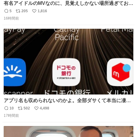
有名アイドルのMVなのに、見覚えしかない場所過ぎておも
ろいな
5
205
1,816
返
リ
い
16時間前
信
ポ
い
数
ス
ね
ト
数
数
アプリ名も収められないのかよ。全部ダサくて本当に凄
い。 https://t.co/LemyLGyVkR
10
502
4,498
返
リ
い
17時間前
信
ポ
い
数
ス
ね
ト
数
数