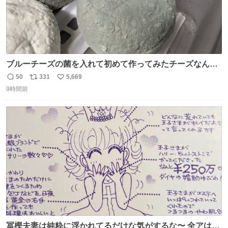
ブルーチーズの菌を入れて初めて作ってみたチーズなんだ
けど 本能でちょっとヤバいと思っちゃう見た目だな
50
331
5,669
返
リ
い
9時間前
信
ポ
い
数
ス
ね
ト
数
数
冨樫夫妻は純粋に浮かれてるだけな気がするな〜 全アはこ