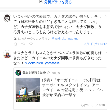
分析グラフを見る
いつか何かの代表戦で、カナダの試合が観たい。そし
て（日本語訛りのひどすぎることは許して欲しいけ
ど）
カナダ国歌
を本意気で歌いたい。
カナダ国歌
、う
ろ覚えのところもあるけど歌えるのであります。
ゆっきー＠☺︎カメラマン
@
yukinoko_nagano
8月1日(土) 14:12
オスナとラミちゃんとかのベネズエラ国歌の前奏も好
きだけど、ガイエルの
カナダ国歌
の前奏も好きだった
な〜！
x.com/hien_ys/status…
🟢🦢🐧飛燕🐧🦢🟢
@hien_ys
(前奏) 『オーガイエル その打球は
オーガイエル スタンドイン』 アーロ
ンガイエル 奇跡を呼ぶ男 スタンドへ
飛ばせ 気合の一撃を
7月26日(日) 16:38