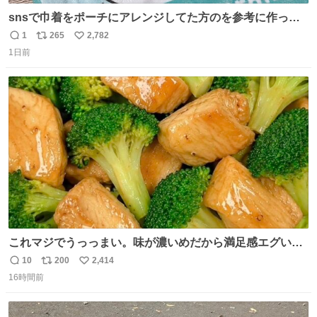
snsで巾着をポーチにアレンジしてた方のを参考に作って
みました🧵 裁縫は得意でないので、ザクザクの目測で縫い
1
265
2,782
返
リ
い
ましたので悪しからず🙏🏻 裏地は人魚のウロコ風な柄にし
1日前
信
ポ
い
てみたらめっちゃ良き☺️ 島二郎とちいかわチャームもお気
数
ス
ね
に入り⭐️
ト
数
数
これマジでうっっまい。味が濃いめだから満足感エグいし
1週間で3キロ痩せた😭
10
200
2,414
返
リ
い
16時間前
信
ポ
い
数
ス
ね
ト
数