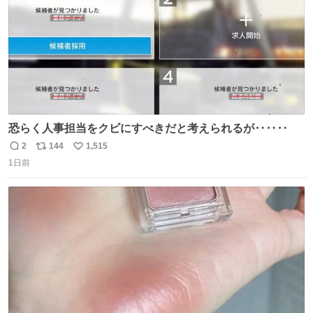
恐らく人事担当をクビにすべきだと考えられるが‥‥‥
2
144
1,515
返
リ
い
1日前
信
ポ
い
数
ス
ね
ト
数
数