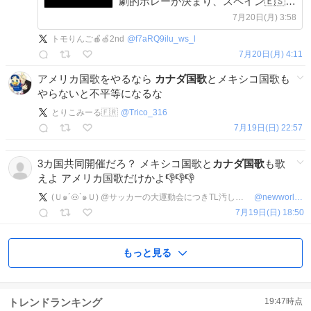
劇的ボレーが決まり、スペイン🇪🇸
が、2回目の優勝に輝く！ アルゼンチ
7月20日(月) 3:58
ンのシュートを3本に抑えての栄冠と
トモりんご🍎🍏2nd
@
f7aRQ9ilu_ws_l
なった。 youtu.be/3twjzNKlYWc?si…
7月20日(月) 4:11
アメリカ国歌をやるなら
カナダ国歌
とメキシコ国歌も
やらないと不平等になるな
とりこみーる🇫🇷
@
Trico_316
7月19日(日) 22:57
3カ国共同開催だろ？ メキシコ国歌と
カナダ国歌
も歌
えよ アメリカ国歌だけかよ👎👎👎
(Ｕ๑´🐽`๑Ｕ) @サッカーの大運動会につきTL汚し中、ミュート推奨！！
@
newworldrain
7月19日(日) 18:50
もっと見る
トレンドランキング
19:47
時点