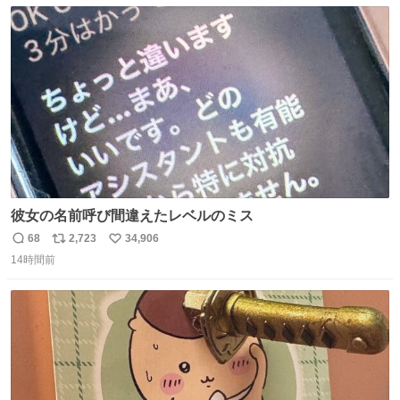
数
ス
ね
ト
数
数
彼女の名前呼び間違えたレベルのミス
68
2,723
34,906
返
リ
い
14時間前
信
ポ
い
数
ス
ね
ト
数
数