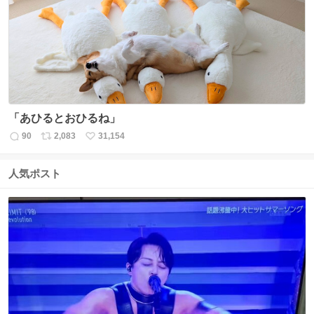
ト
数
数
「あひるとおひるね」
90
2,083
31,154
返
リ
い
信
ポ
い
数
ス
ね
人気ポスト
ト
数
数