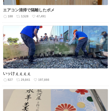
エアコン清掃で隔離したポメ
188
3,528
47,491
返
リ
い
信
ポ
い
数
ス
ね
ト
数
数
いッけぇぇぇぇ
827
29,841
197,666
返
リ
い
信
ポ
い
数
ス
ね
ト
数
数