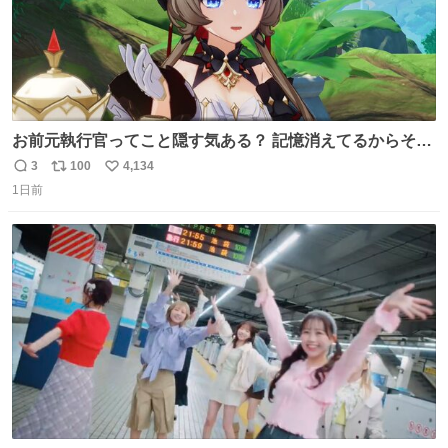
お前元執行官ってこと隠す気ある？ 記憶消えてるからそん
な考えに至らないだろうけどさ…
3
100
4,134
返
リ
い
1日前
信
ポ
い
数
ス
ね
ト
数
数