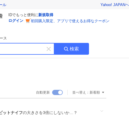
Yahoo! JAPAN
ヘ
ール
IDでもっと便利に
新規取得
ログイン
初回購入限定、アプリで使えるお得なクーポン
ース
検索
キ
ー
ワ
ー
ド
を
消
自動更新
並べ替え：
新着順
す
ビットナイフ
の大きさを3倍にしないか…？