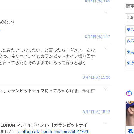
8月5日(水) 4:00
っぱ
数
電
的
許
北海
諦めない)
東
5
8月5日(水) 1:17
西
なたみたいになりたい」と言ったら「ダメよ、あな
東
やつ、俺がマノンでも
カランビットナイフ
振り回す
と言ってきたらそのままでいろって言うと思う
東
8月4日(火) 15:30
いし
カランビットナイフ
持ってるから好き。金余裕
8月4日(火) 15:17
LDHUNT-ワイルドハント-【
カランビットナイ
石
購入しました！
stellaquartz.booth.pm/items/5827921