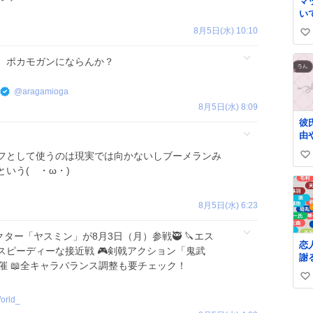
マ
い
8月5日(水) 10:10
い
い
、ポカモガンにならんか？
ね
数
@
aragamioga
8月5日(水) 8:09
彼
由
フとして使うのは現実では向かないしブーメランみ
い
いう( ・ω・)
い
ね
2
数
8月5日(水) 6:23
ラクター「ヤスミン」が8月3日（月）参戦🥷 🔪エス
恋
スピーディーな接近戦 🎮剣戟アクション「鬼武
謝
催 📖全キャラバランス調整も要チェック！
て
い
▶︎
く
い
orld_
▶︎
ね