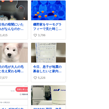
行先の暗闇にいた
磯野家をサーモグラ
れがなんなのかわ
フィーで見た時これ
らなくて怖すぎた
だったら怖い
1,415
3,796
い
どもたちも怖がり
くってた👻 ちいか
い
ってこういう感じ
ね
お話なんです
数
…？
犬の毛が大人の毛
今日、息子が地震の
と生え変わる時期
募金したいと家内と
け、着ぐるみを着
郵便局に行ったみた
7,577
5,226
い
るように見える良
いです。おもちゃと
があります
か買う選択肢もあっ
い
たと思うけど、自分
ね
で貯めてた2万円を役
数
に立てて欲しい、み
んなも元気になって
欲しいと。家内も一