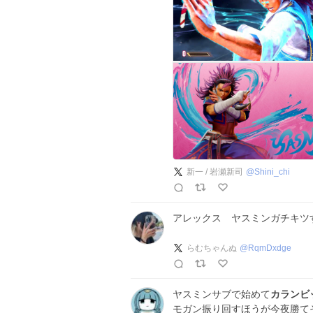
新一 / 岩瀬新司
@
Shini_chi
アレックス ヤスミンガチキツ
らむちゃんぬ
@
RqmDxdge
ヤスミンサブで始めて
カランビ
モガン振り回すほうが今夜勝て