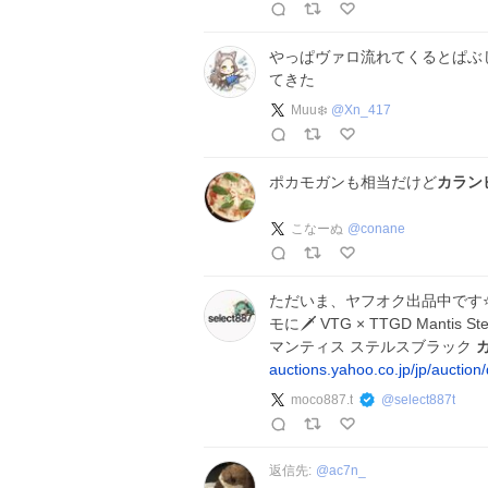
やっぱヴァロ流れてくるとぱぶ
てきた
Muu❄️
@
Xn_417
ポカモガンも相当だけど
カラン
こなーぬ
@
conane
ただいま、ヤフオク出品中です⭐️ 
モに🗡️ VTG × TTGD Manti
マンティス ステルスブラック
auctions.yahoo.co.jp/jp/auctio
moco887.t
@
select887t
返信先:
@
ac7n_