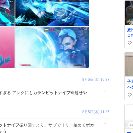
旅
こ
か
い
子
ま
い
わ
ね
の
数
か
8月5日(水) 16:37
子
へ
だ
すぎる アレクにも
カランビットナイフ
寄越せや
い
て
さ
い
ね
8月5日(水) 11:35
数
ットナイフ
振り回すより、サブでリリー始めてポカ
そう