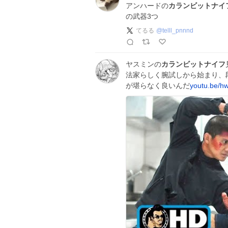
アンハードの
カランビットナイ
の武器3つ
てるる
@
telll_pnnnd
ヤスミンの
カランビットナイフ
法家らしく腕試しから始まり、
が堪らなく良いんだ
youtu.be/h