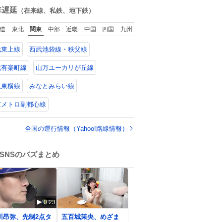
りしている 個人
数
車遅延
（在来線、私鉄、地下鉄）
見解です！色々と
してください！
道
東北
関東
中部
近畿
中国
四国
九州
武東上線
西武池袋線・秩父線
武有楽町線
山万ユーカリが丘線
急東横線
みなとみらい線
京メトロ副都心線
全国の運行情報（Yahoo!路線情報）
SNSのバズまとめ
0:23
0
川昂弥、先制2点タ
五百城茉央、めざま