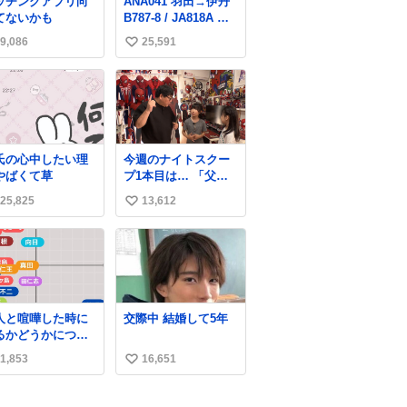
ッチングアプリ向
ANA041 羽田→伊丹
緒に募金したので、
てないかも
B787-8 / JA818A 使
自分も何かできたら
用機到着遅れにつき
なぁと思いました。
9,086
25,591
い
「安全に支障ない範
囲で1分1秒でも遅延
い
回復に努めておりま
ね
す」と機長の気合い
数
十分！ が、フライト
は順調に進みすぎ…
「飛ばしすぎたせい
氏の心中したい理
今週のナイトスクー
か現在奈良県上空で
やばくて草
プ1本目は… 「父の
の待機を命じられて
部屋を奪いたい姉
おります」 でコンソ
25,825
13,612
い
妹」
メスープ吹き出しそ
い
うになりましたw
ね
数
人と喧嘩した時に
交際中 結婚して5年
るかどうかについ
考えてみました💭
1,853
16,651
い
自分から謝る or 悪
ないなら謝らない
い
ねちねちする or さ
ね