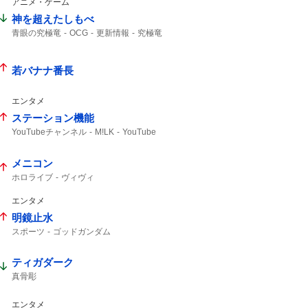
アニメ・ゲーム
神を超えたしもべ
青眼の究極竜
OCG
更新情報
究極竜
若バナナ番長
エンタメ
ステーション機能
YouTubeチャンネル
M!LK
YouTube
メニコン
ホロライブ
ヴィヴィ
エンタメ
明鏡止水
スポーツ
ゴッドガンダム
ティガダーク
真骨彫
エンタメ