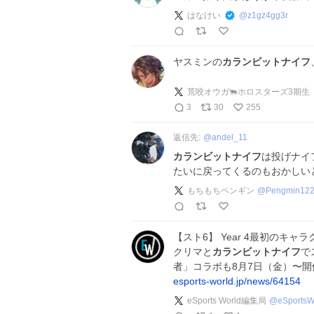
はなけい
@
z1gz4gg3r
ヤスミンの
カランビットナイフ
荒咬オウガ🐃ホロスターズ3期生
3
30
255
返信先:
@
andel_11
カランビットナイフ
は投げナイ
たいに戻ってくるのもおかしいと
もちもちペンギン
@
Pengmin12
【スト6】 Year 4最初のキャ
クリマと
カランビットナイフ
で
者」コラボも8月7日（金）〜開
esports-world.jp/news/64154
eSports World編集局
@
eSportsW