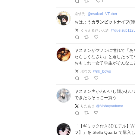
1
1
返信先:
@
esukari_VTuber
おはよう
カランビットナイフ
(
くぅえる@いぶき
@
quelsub112
ヤスミンがマノンに憧れて「あ
たらしくなさい」と返したって
おもしれー女子学生がそんなこ
ボウズ
@
nk_bows
ヤスミン声かわいいし顔かわい
できたらそっこー買う
りたあま
@
Mohayaatama
「【ギミック付き3Dモデル】WI
フ
】」を Stella Quartz で