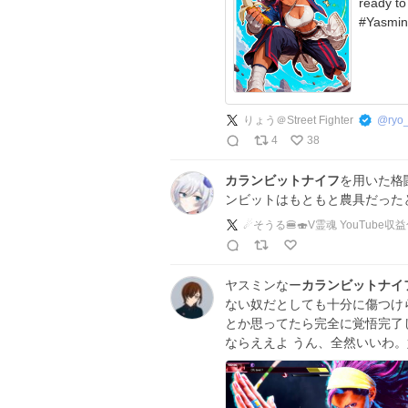
ready to
#Yasmin
りょう＠Street Fighter
@
ryo
4
38
カランビットナイフ
を用いた格
ンビットはもともと農具だった
☄そうる🍔🍣V霊魂 YouTube収益
ヤスミンなー
カランビットナイ
ない奴だとしても十分に傷つけ
とか思ってたら完全に覚悟完了
ならええよ うん、全然いいわ