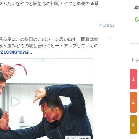
フ
みたいなやつと闇堕ちの初期ナイフと単発のak系
感
昨日 9:32
見る度にこの映画のこのシーン思い出す。開幕は拳
段々血みどろの殺し合いにヒートアップしていくの
wZ1G9fKPI8?si…
ト
1
2
3