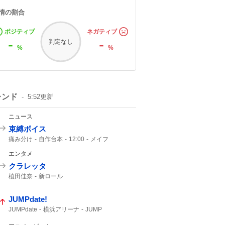
情の割合
ポジティブ
ネガティブ
-
-
判定なし
%
%
レンド
5:52
更新
ニュース
束縛ボイス
痛み分け
自作台本
12:00
メイフ
にじさんじ
30人
イブラヒム
エンタメ
クラレッタ
植田佳奈
新ロール
JUMPdate!
JUMPdate
横浜アリーナ
JUMP