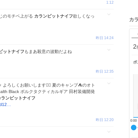
1:12
じのモチベ上がる
カランビットナイフ
欲しくなっ
カ
昨日 14:24
2
ビットナイフ
もまあ殺意の波動だよね
ポ
昨日 12:35
よろしくお願いします🙇‍♀️ 夏のキャンプ⛺️のオト
s Stealth Black ボルクタクティカルギア 田村装備開発
カランビットナイフ
n/d12…
昨日 12:20
0:00