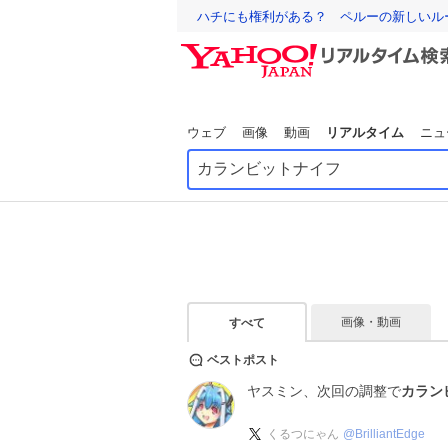
ハチにも権利がある？ ペルーの新しいル
ウェブ
画像
動画
リアルタイム
ニュ
画像・動画
すべて
ベストポスト
ヤスミン、次回の調整で
カラン
くるつにゃん
@
BrilliantEdge