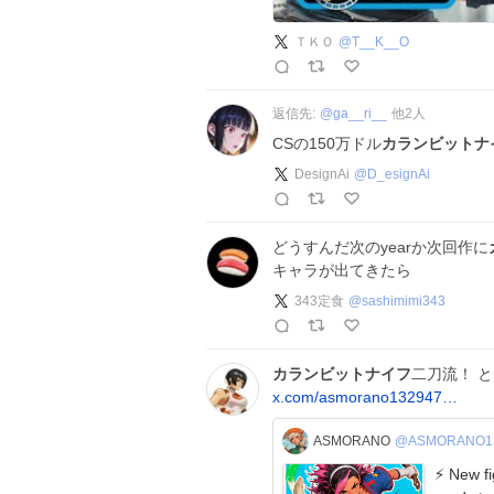
ＴＫＯ
@
T__K__O
返信先:
@
ga__ri__
他
2
人
CSの150万ドル
カランビットナ
DesignAi
@
D_esignAi
どうすんだ次のyearか次回作に
キャラが出てきたら
343定食
@
sashimimi343
カランビットナイフ
二刀流！ 
x.com/asmorano132947…
ASMORANO
@ASMORANO1
⚡ New figh