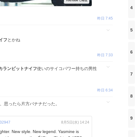
4
昨日 7:45
5
イフ
とかね
6
昨日 7:33
カランビットナイフ
使いのサイコパワー持ちの男性
7
昨日 6:34
8
と、思ったら片方バナナだった。
9
32947
8月5日(水) 14:24
ter. New style. New legend. Yasmine is