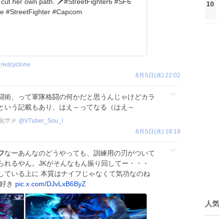
 cut her own path. 🗡️#StreetFighter6 #SF6
10
e #StreetFighter #Capcom
_redcyclone
8月5日(水) 22:02
闘術、って軍隊格闘の何かだと思うんじゃけどカラ
という記載もあり、はえ～ってなる（はえ～
化🎊🎉
@
VTuber_Sou_l
8月5日(水) 18:19
フ
なーあんなのどうやっても、訓練用の刃がついて
られるやん。JKがそんなもん振り回してー・・・
している上に 本質はナイフじゃなくて気功なのね
。好き
pic.x.com/DJvLxB6ByZ
人