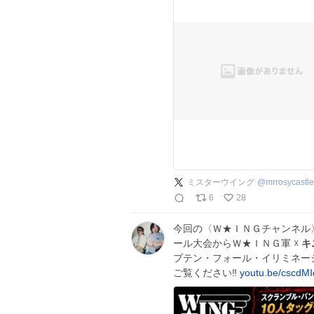
ミスターウイング
@
mrrosycastle
6
28
今回の〈Ｗ★ＩＮＧチャンネル
ール大会からＷ★ＩＮＧ軍 ☓
キ
プテン・フォール・イリミネーシ
ご覧ください‼️
youtu.be/cscdM