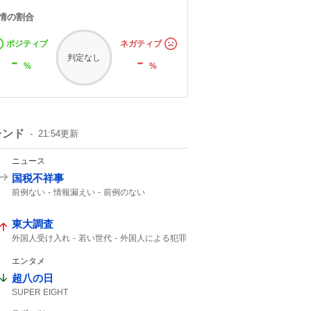
情の割合
ポジティブ
ネガティブ
-
-
判定なし
%
%
レンド
21:54
更新
ニュース
国税不祥事
前例ない
情報漏えい
前例のない
東大調査
外国人受け入れ
若い世代
外国人による犯罪
エンタメ
超八の日
SUPER EIGHT