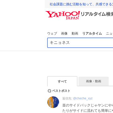
社会課題に挑む活動を知って、共感できる
ウェブ
画像
動画
リアルタイム
ニュ
画像・動画
すべて
ベストポスト
返信先:
@
cheche_xyz
並のサイドバックじゃヤンにや
たりがサイドに流れても簡単にや