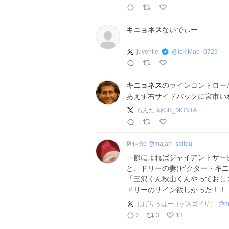
キニョネス
ないでぃー
juvenile
@
IokiMao_0729
キニョネス
のラインコントロー
あえず右サイドバックに宮市い
もんた
@
GB_MONTA
返信先:
@
majan_saitou
一節によればジャイアントサー
と、ドリーの妻(ビクター・
キニ
「三沢くん秋山くんやっておし
ドリーのサイン欲しかった！！
しげりっぱー（ゲスゴイザ）
@
m
2
3
13