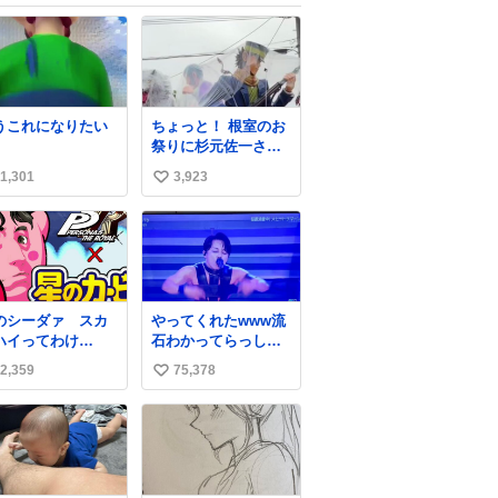
うこれになりたい
ちょっと！ 根室のお
祭りに杉元佐一さん
いるじゃん！
1,301
3,923
い
い
ね
数
のシーダァ スカ
やってくれたwww流
ハイってわけ
石わかってらっしゃ
utu.be/QbctcHorQ
る🤣🤣🤣 #Mステ #西
2,359
75,378
い
川貴教
い
ね
数