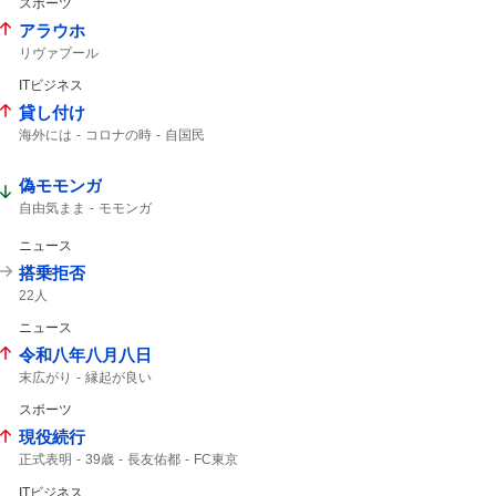
スポーツ
アラウホ
リヴァプール
ITビジネス
貸し付け
海外には
コロナの時
自国民
偽モモンガ
自由気まま
モモンガ
ニュース
搭乗拒否
22人
ニュース
令和八年八月八日
末広がり
縁起が良い
スポーツ
現役続行
正式表明
39歳
長友佑都
FC東京
ITビジネス