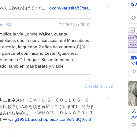
な
ネス
に2wayあげてくれ。
x.com/karusito83/sta…
い
sito83
7月29日(水) 15:10
い
ね
plica la vía Lonnie Walker, cuenta
数
elucas que la desvinculación del Maccabi es
 escollo, le quedan 2 años de contrato 🇩🇴
B parece el dominicano Lester Quiñones,
彼
ente en la G-League. Bastante menos
で
ado, también más barato y viable
い
い
っ
る
い
で
7月30日(木) 5:38
ね
あ
数
か
キニョネス
の〈ＥＶＩＬ’Ｓ ＣＯＬＬＵＳＩＯ
日お申し込みを頂き有難うございます❗️ 発売ま
ブ
込みはお早めに。〈ＷＨＯ’Ｓ ＤＡＮＧＥＲ〉Ｔ
入
 ➡️
wing1991.base.shop
pic.x.com/cNfdQVrsf8
み
い
ど
バ
い