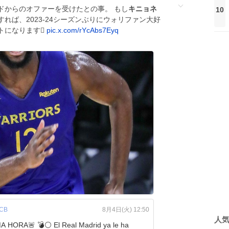
ドからのオファーを受けたとの事。 もし
キニョネ
10
れば、2023-24シーズンぶりにウォリファン大好
になります🫪
pic.x.com/rYcAbs7Eyq
ACB
8月4日(火) 12:50
人
⚪ El Real Madrid ya le ha