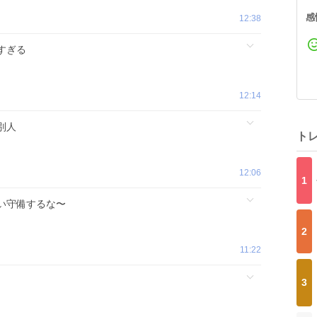
感
12:38
すぎる
12:14
別人
ト
12:06
1
い守備するな〜
2
11:22
3