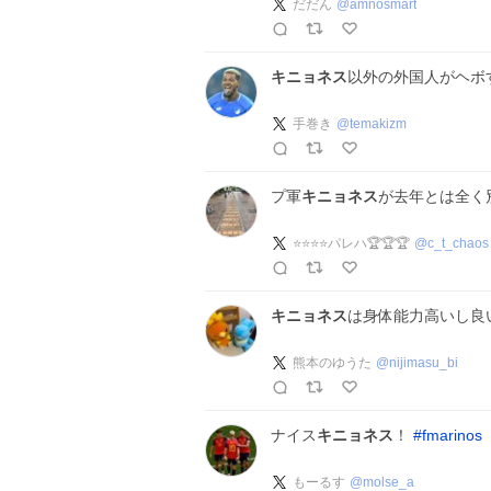
だだん
@
amnosmart
キニョネス
以外の外国人がヘボ
手巻き
@
temakizm
プ軍
キニョネス
が去年とは全く
⭐️⭐️⭐️⭐️パレハ🏆🏆🏆
@
c_t_chaos
キニョネス
は身体能力高いし良
熊本のゆうた
@
nijimasu_bi
ナイス
キニョネス
！
#
fmarinos
もーるす
@
molse_a