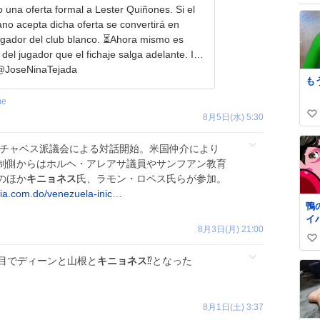
 una oferta formal a Lester Quiñones. Si el
no acepta dicha oferta se convertirá en
r del club blanco. ⏳Ahora mismo es
del jugador que el fichaje salga adelante. Info
 @JoseNinaTejada
も
me
8月5日(水) 5:30
い
い
現チャベス派議会による対話開始。米国仲介により
ね
制側からはホルヘ・アレアサ議員やサンフアン教育
数
のほか
キニョネス
氏、ラモン・ロペス氏らが参加。
dia.com.do/venezuela-inic…
鴨
イ
8月3日(月) 21:00
yo
い
yA
い
枚目でディーンと山根と
キニョネス
⁉️となった
ね
数
8月1日(土) 3:37