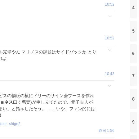
10:52
4
5
10:52
ル完璧やん マリノスの課題はサイドバックか とり
6
れよ
10:43
7
ビスの物販の横にドリーのサイン会ブースを作れ
8
ョネス
曰く悪妻)が申し立てたので、元子夫人が
まい」と指示したそう。 ……いや、ファン的には
！
9
otor_shige2
昨日 1:56