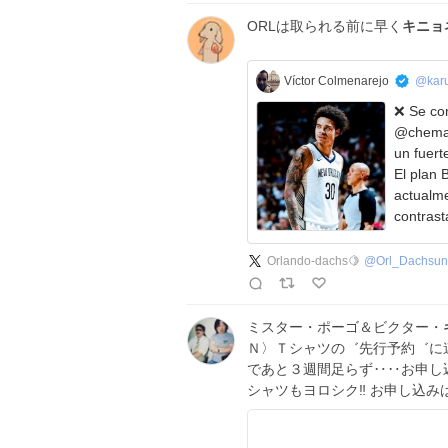
ORLは取られる前に早く
キニョ
Víctor Colmenarejo
@karu
❌ Se com
@chemad
un fuerte
El plan 
actualm
contrast
Orlando-dachs🍋
@
Orl_Dachsun
ミスター・ポーゴ＆ビクター・
Ｎ〉Ｔシャツの゛先行予約゛に連
であと３週間足らず‥‥お申し
シャツもヨロシク‼️ お申し込みは