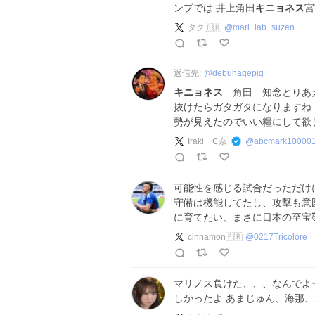
ンプでは 井上角田
キニョネス
宮
タク🇫🇷
@
mari_lab_suzen
返信先:
@
debuhagepig
キニョネス
角田 知念とりあえ
抜けたらガタガタになりますね
勢が見えたのでいい糧にして欲
Iraki C奈
@
abcmark10000
可能性を感じる試合だっただけに
守備は機能してたし、攻撃も意図
に育てたい、まさに日本の至宝
cinnamon🇫🇷
@
0217Tricolore
マリノス負けた、、、なんでよ
しかったよ あまじゅん、海那