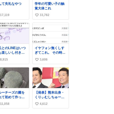
んて失礼なやつ
学年の可愛い子の触
覚大体これ
17,119
33,782
い
い
ね
数
氏とのLINEはいつ
イヤフォン無くしす
も楽しいし付き合
ぎてこれ。 その時好
たての頃の嬉しか
きだった男のセコム
8,915
3,606
い
たLINEは無限にあ
の名前にしてる
けど(同棲前は1日
い
各50通くらい送り
ね
ってたし)最近嬉し
数
ったのはこれ
ルーチーズの菌を
【発表】熊本出身・
れて初めて作って
くりぃむしちゅーら
たチーズなんだけ
の所属事務所、被災
11,058
4,612
い
 本能でちょっとヤ
地に義援金寄付
いと思っちゃう見
news.livedoor.com/
い