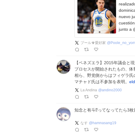
realizado
dominica
nuevo jugado
cuestión 
junto a
プール🍄愛好家
@
Poole_no_yo
【ベネズエラ】2015年議会と
プロセスが開始されたもの、体
相ら、野党側からはフィゲラ氏
マチャド氏は不参加を表明。
el
La Andina
@
andino2000
知念と有斗⁉️ってなってたら3
なす
@
hamnasang19