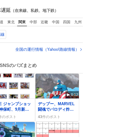
目だな
article/detail… くり
ね
ぃむしちゅーやマツ
数
車遅延
（在来線、私鉄、地下鉄）
コ、有働由美子らが
所属する芸能事務所
道
東北
関東
中部
近畿
中国
四国
九州
「チャッターボック
ス」が7日、公式サイ
郡線
トを更新。熊本地震
の被災地支援のため
義援金を寄付したこ
全国の運行情報（Yahoo!路線情報）
とを公表した。
SNSのバズまとめ
0:12
HE ジャンプショッ
デップー、MARVEL
 神保町、9月新グ
闘魂でパロディ炸
ズ情報公開でファ
裂 “やりすぎ”と笑
件のポスト
43
件のポスト
歓喜「やばすぎ
いが止まらない
」