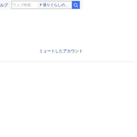
ルプ
借りぐらしのアリエッティ 耳をすませば
ミュートしたアカウント