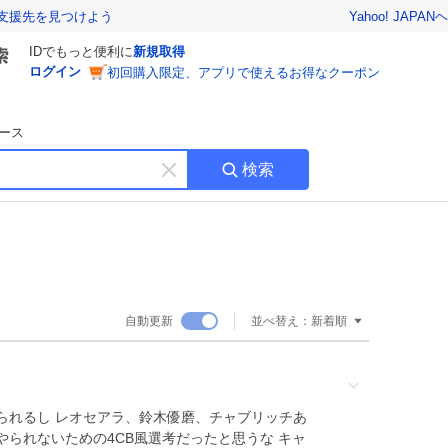
Yahoo! JAPAN
ヘ
支援先を見つけよう
IDでもっと便利に
新規取得
ログイン
初回購入限定、アプリで使えるお得なクーポン
ース
検索
キ
ー
ワ
ー
ド
を
消
自動更新
並べ替え：
新着順
す
られるし レオセアラ、鈴木優磨、チャブリッチあ
られないための4CB風選考だったと思うな キャ