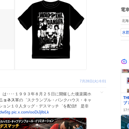
た
ね
数
電
北海
水
7月28日(火) 6:01
〉は‥‥１９９３年８月２５日に開催した後楽園ホ
0
T
ニョネス
軍の゛スクランブル・バンクハウス・キャ
プ
ョン１０人タッグ・デスマッチ゛を配信❗️ 是非
ッ
17
Idw5tg
pic.x.com/ooDiJjIbLk
ン
る