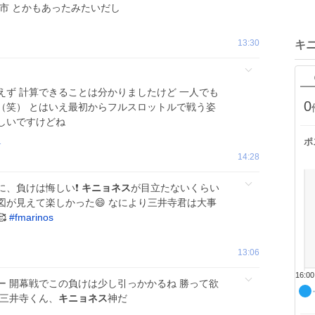
市 とかもあったみたいだし
13:30
キ
ず 計算できることは分かりましたけど 一人でも
0
（笑） とはいえ最初からフルスロットルで戦う姿
しいですけどね
1
ポ
14:28
、負けは悔しい❗️
キニョネス
が目立たないくらい
が見えて楽しかった😄 なにより三井寺君は大事

#
fmarinos
13:06
16:00
ー 開幕戦でこの負けは少し引っかかるね 勝って欲
、三井寺くん、
キニョネス
神だ