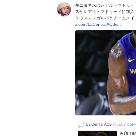
キニョネス
はレアル・マドリー
ス
がレアル・マドリードに加入す
きウスマンガルバとチームメイト
x.com/LaCentralACB/s…
La Central ACB
@LaCentral
🚨ÚLTIMA HORA🚨 💣