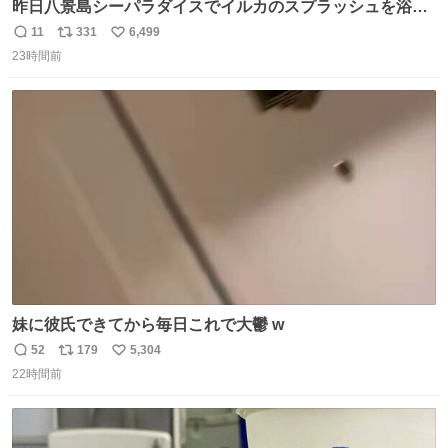
昨日八景島シーパラダイスでイルカのスプラッシュを浴び
たらゲソのおまけがついてきました。誰の食べカスかわか
11
331
6,499
返
リ
い
らないけど、とても愛おしいです。こんなおまけまで付け
23時間前
信
ポ
い
てもらって感謝しかありません。 #ふれあいラグーン #横
数
ス
ね
浜八景島シーパラダイス
ト
数
数
妹に彼氏できてから毎日これで大鬱 w
52
179
5,304
返
リ
い
22時間前
信
ポ
い
数
ス
ね
ト
数
数