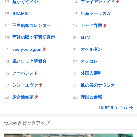
超かぐやメシ
ブライアン・メイ
BEAMS
出産ツーリズム
羽生結弦カレンダー
シャア専用
西鉄の駅で不適切音声
MTV
see you again
オベルダン
風とロック芋煮会
カレコレ
アーバレスト
外国人審判
シン・エヴァ
風の谷のナウシカ
少女漫画家
韓国と台湾
100位まで見る
つぶやきピックアップ