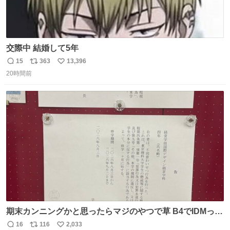
交際中 結婚して5年
15
363
13,396
返
リ
い
20時間前
信
ポ
い
数
ス
ね
ト
数
数
期末カンニングかと思ったらマジのやつで草 B4でIDMって
ことはおそらく就職だし、内定取り消し？ それと夏休み期
16
116
2,033
返
リ
い