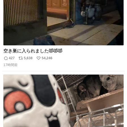
空き巣に入られました🤣🤣🤣
427
5,638
54,246
返
リ
い
17時間前
信
ポ
い
数
ス
ね
ト
数
数