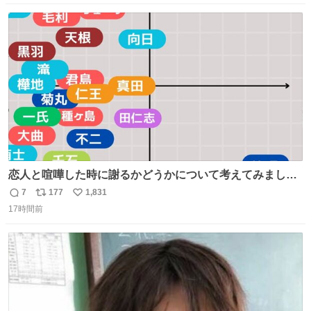
数
ス
ね
ト
数
数
恋人と喧嘩した時に謝るかどうかについて考えてみました
💭 ▶︎自分から謝る or 悪くないなら謝らない ▶︎ねちねちす
7
177
1,831
返
リ
い
る or さっぱりしている 個人的見解です！色々と許してく
17時間前
信
ポ
い
ださい！
数
ス
ね
ト
数
数