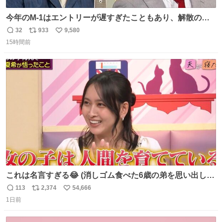
今年のM-1はエントリーが遅すぎたこともあり、解散の可
能性を作り出してからのスタート！！ 遅くなって申し訳な
32
933
9,580
返
リ
い
い🙏 エントリーナンバーは「GO!無策!」でかなり覚えやす
15時間前
信
ポ
い
い！応援をお願いすることになりそう！！
数
ス
ね
ト
数
数
これは名言すぎる😂 (消しゴム食べた6歳の弟を思い出しな
がら)
113
2,374
54,666
返
リ
い
1日前
信
ポ
い
数
ス
ね