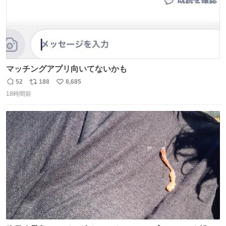
マッチングアプリ向いてないかも
52
188
8,685
返
リ
い
18時間前
信
ポ
い
数
ス
ね
ト
数
数