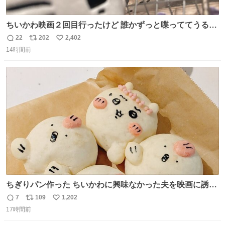
ちいかわ映画２回目行ったけど 誰かずっと喋っててうるさ
かった 許せねえ
22
202
2,402
返
リ
い
14時間前
信
ポ
い
数
ス
ね
ト
数
数
ちぎりパン作った ちいかわに興味なかった夫を映画に誘い
出すことに成功したからさァ、永遠のいのち食べさせてか
7
109
1,202
返
リ
い
ら観に行くねッ🎫
17時間前
信
ポ
い
数
ス
ね