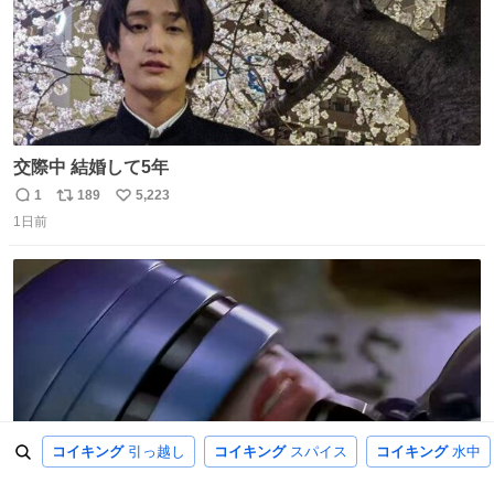
交際中 結婚して5年
1
189
5,223
返
リ
い
1日前
信
ポ
い
数
ス
ね
ト
数
数
コイキング
引っ越し
コイキング
スパイス
コイキング
水中