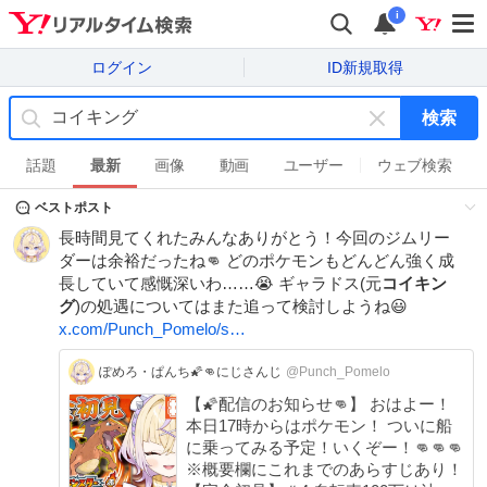
i
ログイン
ID新規取得
検索
キ
ー
話題
最新
画像
動画
ユーザー
ウェブ検索
ワ
ベストポスト
ー
ド
長時間見てくれたみんなありがとう！今回のジムリー
を
ダーは余裕だったね👊 どのポケモンもどんどん強く成
消
長していて感慨深いわ……😭 ギャラドス(元
コイキン
す
グ
)の処遇についてはまた追って検討しようね😃
x.com/Punch_Pomelo/s…
ぽめろ・ぱんち🌠👊にじさんじ
@Punch_Pomelo
【🌠配信のお知らせ👊】 おはよー！
本日17時からはポケモン！ ついに船
に乗ってみる予定！いくぞー！👊👊👊
※概要欄にこれまでのあらすじあり！