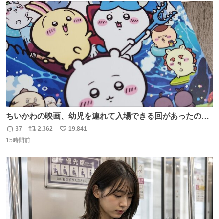
ト
数
数
ちいかわの映画、幼児を連れて入場できる回があったので
子どもを連れて観てきたんですけど、セイレーンの登場シ
37
2,362
19,841
返
リ
い
ーンで場内のベビーが一斉に泣き出してたのがとてもよい
15時間前
信
ポ
い
映画体験でした。
数
ス
ね
ト
数
数