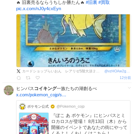
🔥 旧裏売るならうちしか勝たん🔥
#
旧裏
#
買取
pic.x.com/nJ0y4cxEyn
カードショップらいおん レアリゼ5階大須２号店 旧裏最強買取店
@
vzHOAw2gez45246
12分前
ヒンバス
コイキング
一族たちの湖創るべ
x.com/pokemon_cojp/s…
ポケモン公式
@Pokemon_cojp
『ぽこ あ ポケモン』にヒンバスとミ
ロカロスが登場！ 8月13日（木）から
開催のイベントであなたの街にやって
くるよ！ くわしくはこちら！