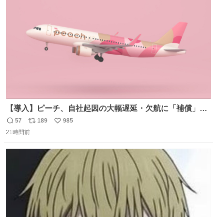
ト
数
数
【導入】ピーチ、自社起因の大幅遅延・欠航に「補償」開
始へ news.livedoor.com/article/detail… 同社に起因する理
57
189
985
返
リ
い
由によって大幅遅延や欠航が発生した場合、乗客が負担し
21時間前
信
ポ
い
た宿泊費や交通費を、領収書の事後申請に基づき、国内線
数
ス
ね
は1人あたり上限1万円、国際線は上限2万円まで支払う。
ト
数
数