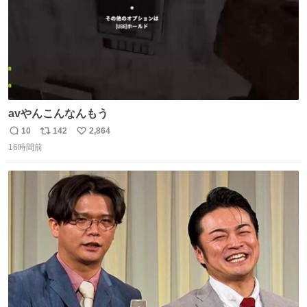
avやんこんなんもう
10
142
2,864
返
リ
い
16時間前
信
ポ
い
数
ス
ね
ト
数
数