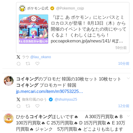
ポケモン公式
@Pokemon_cojp
『ぽこ あ ポケモン』にヒンバスとミ
ロカロスが登場！ 8月13日（木）から
開催のイベントであなたの街にやって
くるよ！ くわしくはこちら！
pocoapokemon.jp/ja/news/141/ #ぽこ
あポケモン #ぽこポケ
59分前
ラウ
@
lau_okano
10分前
コイキング
のプロモだ 韓国の10枚セット 10枚セット
コイキング
プロモカード 韓国
jp.mercari.com/item/m90753225…
御朱印風のゆう
@
shuinyuu25
12分前
ひかる
コイキング
ほしいです🔥 A 300万円買取🔥 B
100万円買取🔥 C 25万円買取🔥 D 15万円買取🔥 E 10万
円買取🔥 ジャンク 5万円買取🔥 どこよりも出します