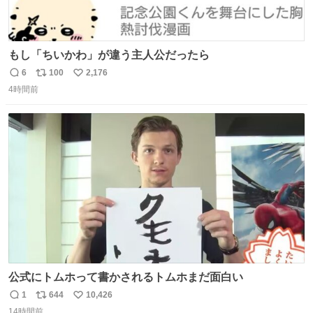
もし「ちいかわ」が違う主人公だったら
6
100
2,176
返
リ
い
4時間前
信
ポ
い
数
ス
ね
ト
数
数
公式にトムホって書かされるトムホまだ面白い
1
644
10,426
返
リ
い
14時間前