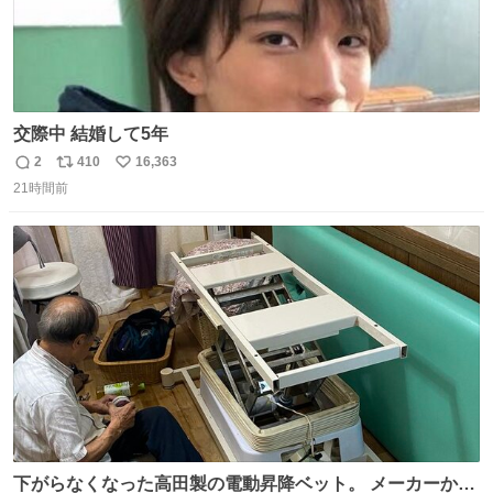
交際中 結婚して5年
2
410
16,363
返
リ
い
21時間前
信
ポ
い
数
ス
ね
ト
数
数
下がらなくなった高田製の電動昇降ベット。 メーカーから