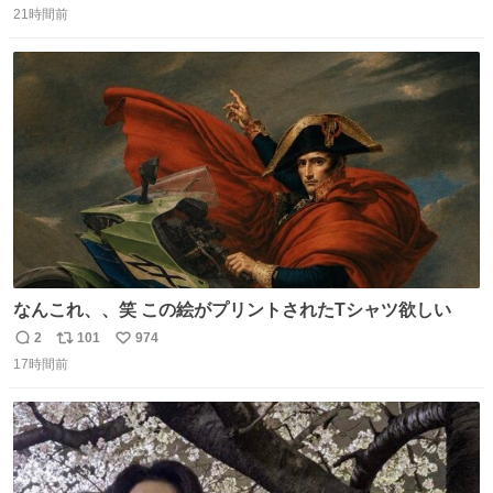
間の停学って無意味じゃね？
21時間前
信
ポ
い
数
ス
ね
ト
数
数
なんこれ、、笑 この絵がプリントされたTシャツ欲しい
2
101
974
返
リ
い
17時間前
信
ポ
い
数
ス
ね
ト
数
数