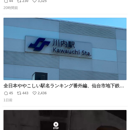
44
230
3,325
返
リ
い
20時間前
信
ポ
い
数
ス
ね
ト
数
数
全日本ややこしい駅名ランキング番外編、仙台市地下鉄川
内駅
45
443
2,436
返
リ
い
1日前
信
ポ
い
数
ス
ね
ト
数
数