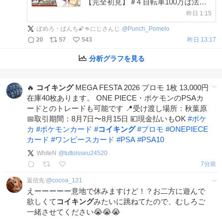
【完全初見】＃4 自転車100万は法外
すぎる【ポケットモンスター ファイ
昨日 1:15
アレッド】【ぽめろ・ぱんち / にじさ
ぽめろ・ぱんち🌠👊にじさんじ
@
Punch_Pomelo
んじ】 youtube.com/live/Qw2qbLH_j…
20
57
543
昨日 13:17
分析グラフを見る
🔥
コイキング
MEGA FESTA 2026 プロモ 1枚 13,000円
在庫40枚あります。 ONE PIECE・ポケモンのPSAカ
ードとのトレードも可能です 📍受け渡し場所：秋葉原
📅取引期間：8月7日〜8月15日 💴現金払いもOK
#
ポケ
カ
#
ポケモンカード
#
コイキング
#
プロモ
#
ONEPIECE
カード
#
ワンピースカード
#
PSA
#
PSA10
WhiteN
@
tuttolsseu24520
7分前
返信先:
@
cocoa_121
えーーーーー意地で休みますけど！？お二方に遊んで
欲しくて
コイキング
みたいに跳ねてたので、むしろご
一緒させてください😭😭😭