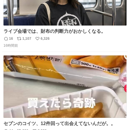
ライブ会場では、財布の判断力がおかしくなる。
16
1,107
6,326
返
リ
い
16時間前
信
ポ
い
数
ス
ね
ト
数
数
セブンのコイツ、12件回って出会えてないんだが。。