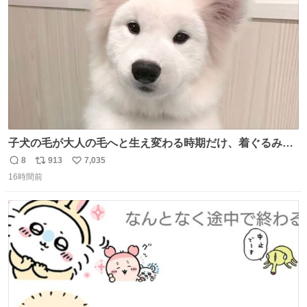
子犬の毛が大人の毛へと生え変わる時期だけ、着ぐるみを
着てるように見える良さがあります
8
913
7,035
返
リ
い
16時間前
信
ポ
い
数
ス
ね
ト
数
数