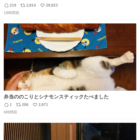
は、完全に見放されたんですが、 見事に85歳の父が治しま
219
2,814
29,923
返
リ
い
した。 うちの父は、トヨタカローラのボディをオート生産
18時間前
信
ポ
い
する、工業ロボットの製作者なんですが、 父が電動ベット
数
ス
ね
の配線をハンダで修理している横で、
ト
数
数
弁当ののこりとシナモンスティックたべました
1
206
2,971
返
リ
い
6時間前
信
ポ
い
数
ス
ね
ト
数
数