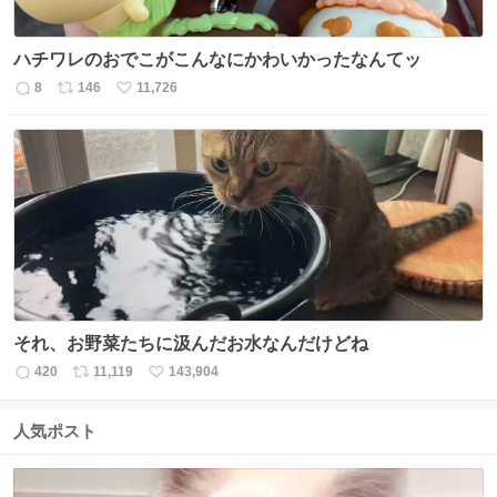
ハチワレのおでこがこんなにかわいかったなんてッ
8
146
11,726
返
リ
い
信
ポ
い
数
ス
ね
ト
数
数
それ、お野菜たちに汲んだお水なんだけどね
420
11,119
143,904
返
リ
い
信
ポ
い
数
ス
ね
人気ポスト
ト
数
数