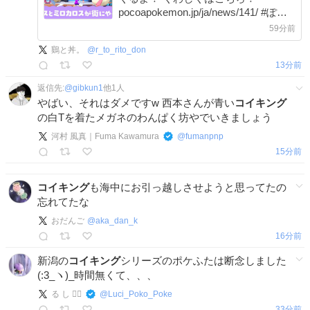
pocoapokemon.jp/ja/news/141/ #ぽこ
あポケモン #ぽこポケ
59分前
鷄と丼。
@
r_to_rito_don
13分前
返信先:
@
gibkun1
他
1
人
やばい、それはダメですw 西本さんが青い
コイキング
の白Tを着たメガネのわんぱく坊やでいきましょう
河村 風真｜Fuma Kawamura
@
fumanpnp
15分前
コイキング
も海中にお引っ越しさせようと思ってたの
忘れてたな
おだんご
@
aka_dan_k
16分前
新潟の
コイキング
シリーズのポケふたは断念しました
(:3_ヽ)_時間無くて、、、
る し ◓⃙⁣
@
Luci_Poko_Poke
33分前