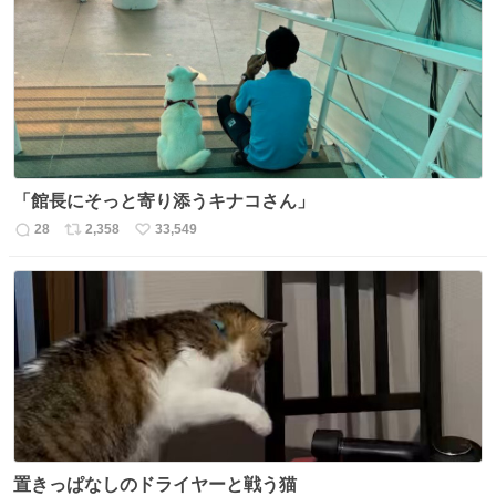
「館長にそっと寄り添うキナコさん」
28
2,358
33,549
返
リ
い
信
ポ
い
数
ス
ね
ト
数
数
置きっぱなしのドライヤーと戦う猫