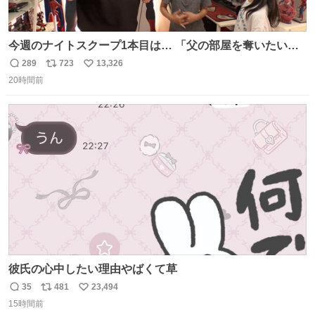
今週のナイトスクープ1本目は… 「父の部屋を奪いたい姉
妹」
289
723
13,326
返
リ
い
20時間前
信
ポ
い
数
ス
ね
ト
数
数
彼氏の心中したい理由やばくて草
35
481
23,494
返
リ
い
15時間前
信
ポ
い