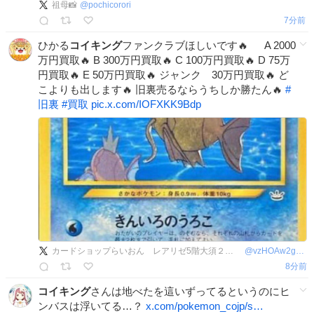
祖母📸
@
pochicorori
7分前
ひかる
コイキング
ファンクラブほしいです🔥 A 2000
万円買取🔥 B 300万円買取🔥 C 100万円買取🔥 D 75万
円買取🔥 E 50万円買取🔥 ジャンク 30万円買取🔥 ど
こよりも出します🔥 旧裏売るならうちしか勝たん🔥
#
旧裏
#
買取
pic.x.com/IOFXKK9Bdp
カードショップらいおん レアリゼ5階大須２号店 旧裏最強買取店
@
vzHOAw2gez45246
8分前
コイキング
さんは地べたを這いずってるというのにヒ
ンバスは浮いてる…？
x.com/pokemon_cojp/s…