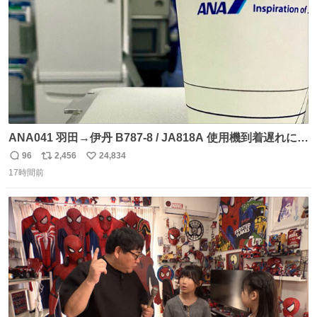
ANA041 羽田→伊丹 B787-8 / JA818A 使用機到着遅れにつ
き 「安全に支障ない範囲で1分1秒でも遅延回復に努めてお
96
2,456
24,834
返
リ
い
ります」と機長の気合い十分！ が、フライトは順調に進み
17時間前
信
ポ
い
すぎ… 「飛ばしすぎたせいか現在奈良県上空での待機を命
数
ス
ね
じられております」 でコンソメスープ吹き出しそうになり
ト
数
数
ましたw