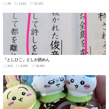
69
2,514
32,351
返
リ
い
信
ポ
い
数
ス
ね
ト
数
数
「としひこ」としか読めん
814
6,465
46,991
返
リ
い
信
ポ
い
数
ス
ね
ト
数
数