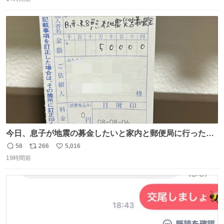
信
ポ
い
数
ス
ね
ト
数
数
今日、息子が地震の募金したいと家内と郵便局に行ったみ
たいです。おもちゃとか買う選択肢もあったと思うけど、
58
266
5,016
返
リ
い
自分で貯めてた2万円を役に立てて欲しい、みんなも元気
19時間前
信
ポ
い
になって欲しいと。家内も一緒に募金したので、自分も何
数
ス
ね
かできたらなぁと思いました。
ト
数
数