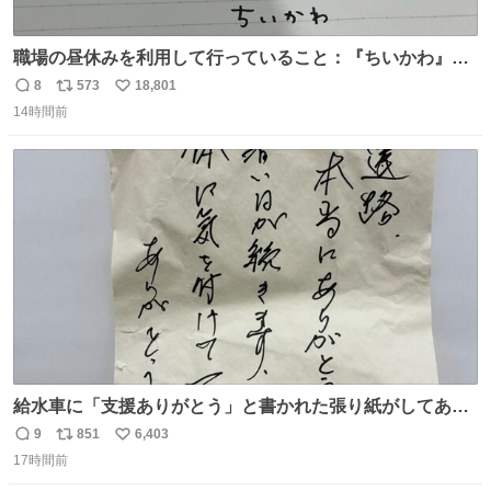
職場の昼休みを利用して行っていること：『ちいかわ』の
タイトルフォントの練習
8
573
18,801
返
リ
い
14時間前
信
ポ
い
数
ス
ね
ト
数
数
給水車に「支援ありがとう」と書かれた張り紙がしてあっ
たのだ。現地で活動する職員の疲れも少し吹き飛んだの
9
851
6,403
返
リ
い
だ。温かいお気持ち、本当にありがとうございますなのだ
17時間前
信
ポ
い
😊一日も早く日常が戻るよう、これからも心を込めて支援
数
ス
ね