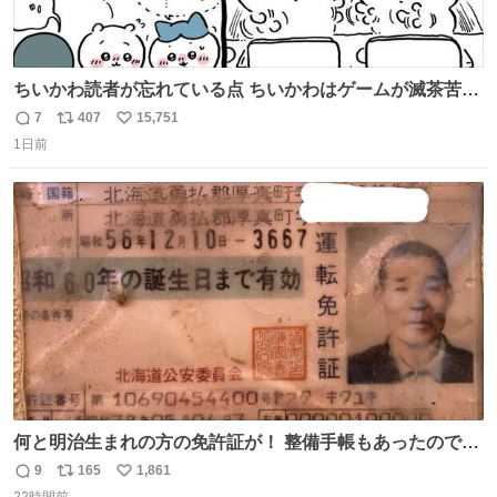
ちいかわ読者が忘れている点 ちいかわはゲームが滅茶苦茶
上手い
7
407
15,751
返
リ
い
1日前
信
ポ
い
数
ス
ね
ト
数
数
何と明治生まれの方の免許証が！ 整備手帳もあったのでこ
の方は新車で買われてるようです 住所調べても既に家はな
9
165
1,861
返
リ
い
くAIに聞いたりリサーチ力の凄い酷道仲間に調べてもらっ