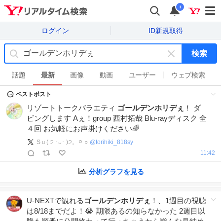
i
ログイン
ID新規取得
検索
キ
ー
話題
最新
画像
動画
ユーザー
ウェブ検索
ワ
ベストポスト
ー
ド
リゾートトークバラエティ
ゴールデンホリデぇ
！ ダ
を
ビングします Aぇ！group 西村拓哉 Blu-rayディスク 全
消
４回 お気軽にお声掛けください🌈
す
Sｕ( ੭ ･ᴗ･ )੭。⚪︎ ○
@
torihiki_818sy
11:42
分析グラフを見る
U-NEXTで観れる
ゴールデンホリデぇ
！、1週目の視聴
は8/18までだよ！😭 期限あるの知らなかった 2週目以