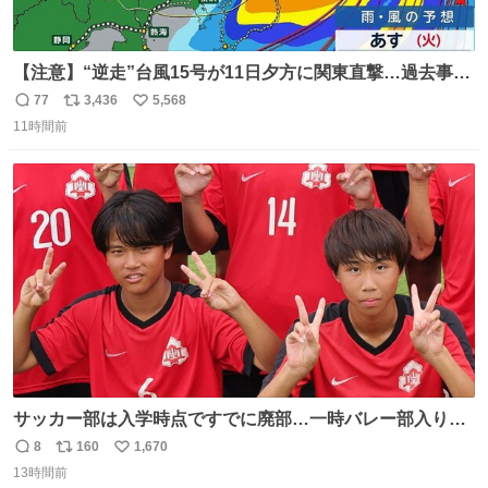
【注意】“逆走”台風15号が11日夕方に関東直撃…過去事例
が少なく予想外の被害も懸念
77
3,436
5,568
返
リ
い
news.livedoor.com/lite/article_d… 台風15号はかなり珍し
11時間前
信
ポ
い
いタイプで、東海上から西に進む“逆走型”。東海上から西
数
ス
ね
に進んで上陸した台風は過去にも3例しかない。もしも、
ト
数
数
茨城県か福島県に上陸すれば初のケースとなる。
サッカー部は入学時点ですでに廃部…一時バレー部入りも
2人で復活させた伊勢原市立中沢中の柳川&宮口、合同チー
8
160
1,670
返
リ
い
ムで歩んだ3年間の集大成で全国へ
13時間前
信
ポ
い