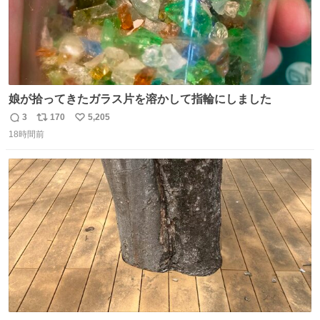
娘が拾ってきたガラス片を溶かして指輪にしました
3
170
5,205
返
リ
い
18時間前
信
ポ
い
数
ス
ね
ト
数
数