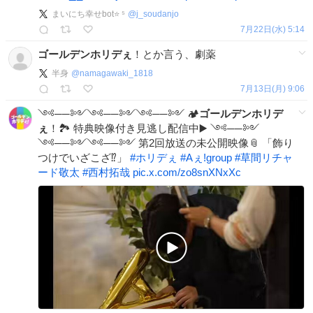
まいにち幸せbot⭐️ ⁵
@
j_soudanjo
7月22日(水) 5:14
ゴールデンホリデぇ
！とか言う、劇薬
半身
@
namagawaki_1818
7月13日(月) 9:06
༺──༻༺──༻༺──༻ 🏕
ゴールデンホリデ
ぇ
！🏞️ 特典映像付き見逃し配信中▶️ ༺──༻
༺──༻༺──༻ 第2回放送の未公開映像📎 「飾り
つけでいざこざ⁉︎」
#
ホリデぇ
#
Aぇǃgroup
#
草間リチャ
ード敬太
#
西村拓哉
pic.x.com/zo8snXNxXc