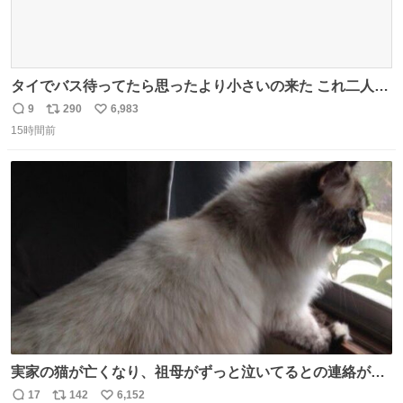
タイでバス待ってたら思ったより小さいの来た これ二人行
けるか？
9
290
6,983
返
リ
い
15時間前
信
ポ
い
数
ス
ね
ト
数
数
実家の猫が亡くなり、祖母がずっと泣いてるとの連絡があ
りました… 西日本豪雨の時、家族が避難する中1匹で2階に
17
142
6,152