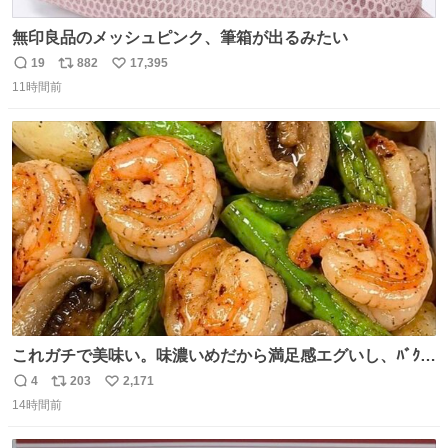
無印良品のメッシュピンク、筆箱が出るみたい
19
882
17,395
返
リ
い
11時間前
信
ポ
い
数
ス
ね
ト
数
数
これガチで美味い。味濃いめだから満足感エグいし、ﾊﾞｸﾊﾞ
ｸ食べても低カロリーなの。(ただ次の日予定ある時は気を
4
203
2,171
返
リ
い
つけて😭)
14時間前
信
ポ
い
数
ス
ね