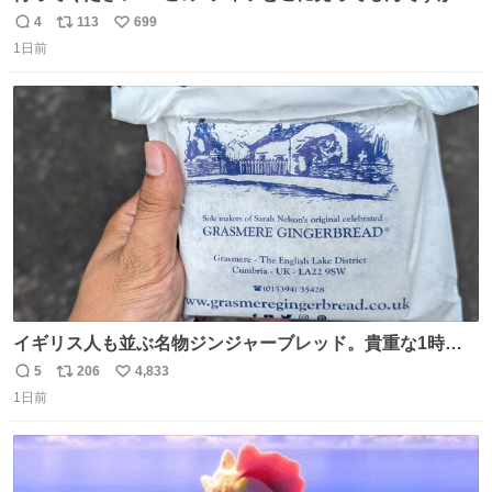
www
4
113
699
返
リ
い
1日前
信
ポ
い
数
ス
ね
ト
数
数
イギリス人も並ぶ名物ジンジャーブレッド。貴重な1時間
の自由時間のうち20分並んだ価値があるぐらい美味しかっ
5
206
4,833
返
リ
い
たです。
1日前
信
ポ
い
数
ス
ね
ト
数
数