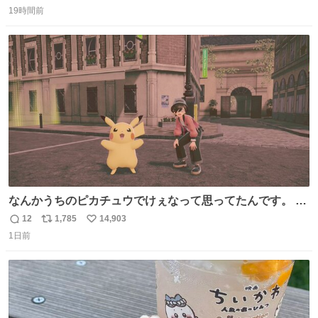
返
リ
い
残り、怖い思いをして頑張った子だった😢私の家族を支え
19時間前
信
ポ
い
てくれて本当にありがとう✨
数
ス
ね
ト
数
数
なんかうちのピカチュウでけぇなって思ってたんです。 そ
れでね、ライチュウにしたら普通のライチュウと変わらな
12
1,785
14,903
返
リ
い
いサイズになるよなって思ったんですよ。これは名案だな
1日前
信
ポ
い
と。 そしたらね、なっちゃったんですよ。 バンギラスくら
数
ス
ね
いでかいライチュウに。
ト
数
数