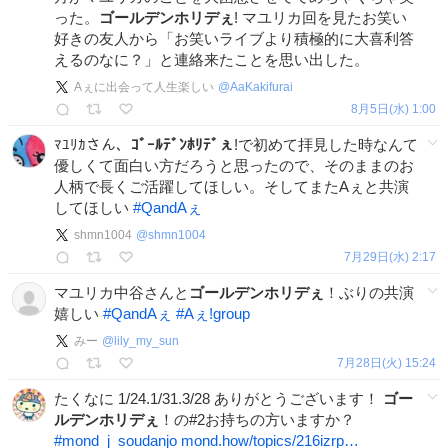
った。
ゴールデンホリデぇ
! マユリカ回を見たお笑い
好きの友人から「お笑いライブより積極的に大喜利答
えるのなに？」と連絡来たことを思い出した。
Aぇに出会って人生楽しい
@
AaKakifurai
8月5日(水) 1:00
ﾏﾕﾘｶさん、
ｺﾞｰﾙﾃﾞﾝﾎﾘﾃﾞぇ
!で初めて拝見した時なんて
優しくて面白い方だろうと思ったので、そのままのお
人柄で長くご活躍してほしい。そしてまたAぇと共演
してほしい
#
QandAぇ
shmn1004
@
shmn1004
7月29日(水) 2:17
マユリカ中谷さんと
ゴールデンホリデぇ
！ぶりの共演
嬉しい
#
QandAぇ
#
Aぇǃgroup
みー
@
lily_my_sun
7月28日(火) 15:24
たくなに 1/24.1/31.3/28 ありがとうございます！
ゴー
ルデンホリデぇ
！の#2お持ちの方いますか？
#
mond_j_soudanjo
mond.how/topics/216izrp…