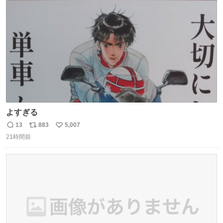
ト
数
数
よすぎる
13
883
5,007
返
リ
い
21時間前
信
ポ
い
数
ス
ね
ト
数
数