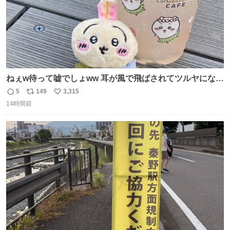
ねぇw待って嘘でしょww 耳が風で飛ばされてツルヤになっ
ちゃった🤭🌬️
5
149
3,315
返
リ
い
14時間前
信
ポ
い
数
ス
ね
ト
数
数