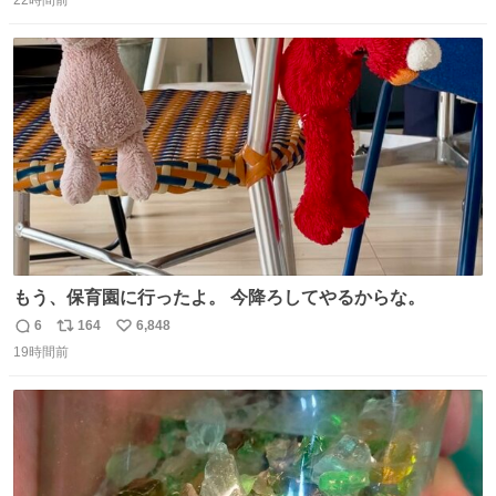
22時間前
信
ポ
い
たりして辿り着きました 友人はいつかこのカブに乗って自
数
ス
ね
分の手でこの免許証を親族の方に返したいと思っていて今
ト
数
数
回実現しそうです
もう、保育園に行ったよ。 今降ろしてやるからな。
6
164
6,848
返
リ
い
19時間前
信
ポ
い
数
ス
ね
ト
数
数