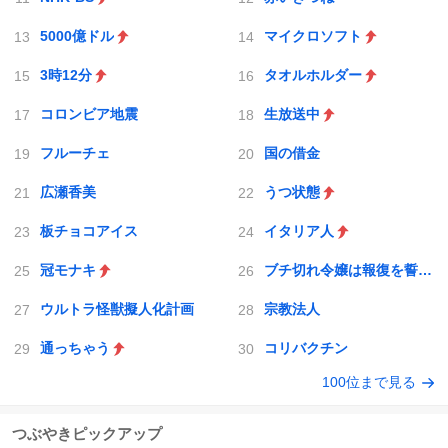
5000億ドル
マイクロソフト
3時12分
タオルホルダー
コロンビア地震
生放送中
フルーチェ
国の借金
広瀬香美
うつ状態
板チョコアイス
イタリア人
冠モナキ
ブチ切れ令嬢は報復を誓いました。
ウルトラ怪獣擬人化計画
宗教法人
通っちゃう
コリバクチン
100位まで見る
つぶやきピックアップ