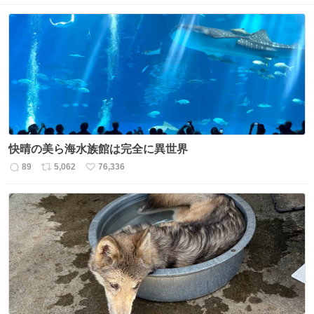
快晴の美ら海水族館は完全に異世界
89
5,062
76,336
返
リ
い
信
ポ
い
数
ス
ね
ト
数
数