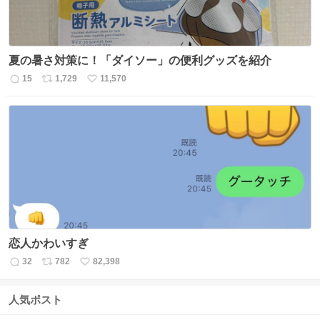
夏の暑さ対策に！「ダイソー」の便利グッズを紹介
15
1,729
11,570
返
リ
い
信
ポ
い
数
ス
ね
ト
数
数
恋人かわいすぎ
32
782
82,398
返
リ
い
信
ポ
い
数
ス
ね
人気ポスト
ト
数