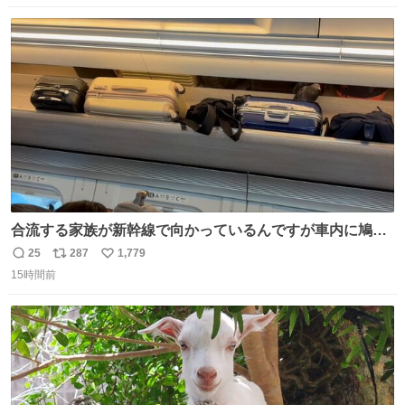
web.gekisaka.jp/news/jryouth/d… #中学サッカー #全国中
数
ス
ね
学校サッカー大会 #全中 #ゲキサカ
ト
数
数
合流する家族が新幹線で向かっているんですが車内に鳩が
乗車してしまったようで 捕獲の為那須塩原で10分停止した
25
287
1,779
返
リ
い
ようで🤣無事降車👏しかし乗り継ぎが間に合わなくなって
15時間前
信
ポ
い
しまった😓
数
ス
ね
ト
数
数