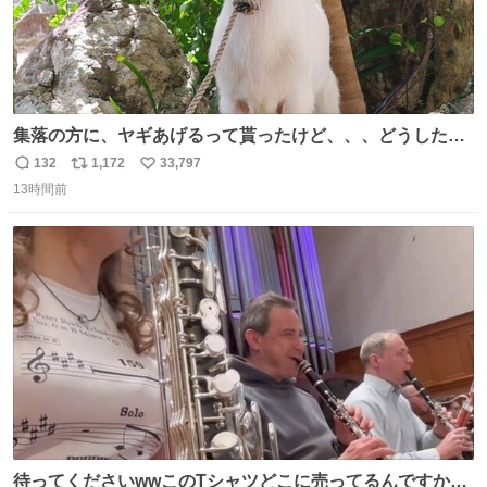
集落の方に、ヤギあげるって貰ったけど、、、どうしたら
ええんかわからん。 とりあえず軒先に繋いでるけど人慣れ
132
1,172
33,797
返
リ
い
してないから、スマホの通知音でビクッてなってはる。
13時間前
信
ポ
い
数
ス
ね
ト
数
数
待ってくださいwwこのTシャツどこに売ってるんですか