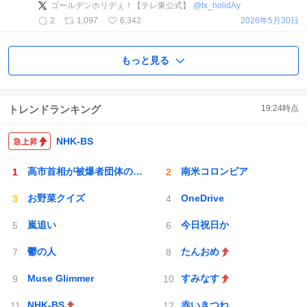
ゴールデンホリデぇ！【テレ東公式】
@
tx_holidAy
2
1,097
6,342
2026年5月30日
もっと見る
トレンドランキング
19:24
時点
NHK-BS
高市首相が被爆者団体の会長から話を聞く姿
南米コロンビア
お野菜クイズ
OneDrive
嵐追い
今日祝日か
鬱の人
たんおめ
Muse Glimmer
すみなす
NHK-BS
赤いきつね