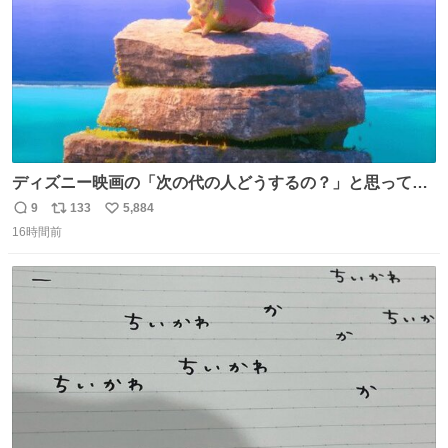
ディズニー映画の「次の代の人どうするの？」と思ってし
まうもの
9
133
5,884
返
リ
い
16時間前
信
ポ
い
数
ス
ね
ト
数
数