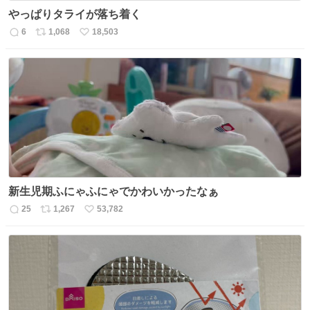
やっぱりタライが落ち着く
6
1,068
18,503
返
リ
い
信
ポ
い
数
ス
ね
ト
数
数
新生児期ふにゃふにゃでかわいかったなぁ
25
1,267
53,782
返
リ
い
信
ポ
い
数
ス
ね
ト
数
数