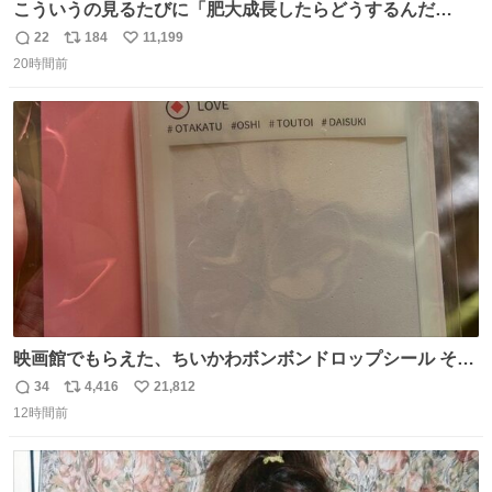
こういうの見るたびに「肥大成長したらどうするんだ
ろ…」って心配になっちゃう．
22
184
11,199
返
リ
い
20時間前
信
ポ
い
数
ス
ね
ト
数
数
映画館でもらえた、ちいかわボンボンドロップシール その
ままキーホルダーにして使いたいって人まずキャンドゥに
34
4,416
21,812
返
リ
い
行きな 何も加工せずにキーホルダーになるケースあるか
12時間前
信
ポ
い
ら……な￼ #ちいかわ #キャンドゥ #ボンボンドロップシール
数
ス
ね
ト
数
数