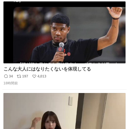
数
こんな大人にはなりたくないを体現してる
34
197
4,013
返
リ
い
18時間前
信
ポ
い
数
ス
ね
ト
数
数