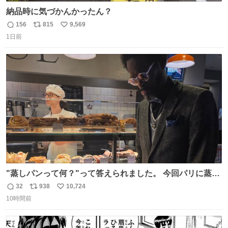
納品時に気づかんかったん？
156
815
9,569
返
リ
い
1日前
信
ポ
い
数
ス
ね
ト
数
数
"蒸しパンって何？"って答えられました。 今回パリに蒸し
パンがなかった。😭😢
32
938
10,724
返
リ
い
10時間前
信
ポ
い
数
ス
ね
ト
数