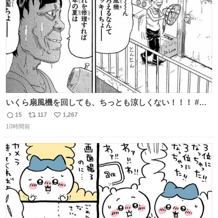
数
いくら扇風機を回しても、ちっとも涼しくない！！！ #浦
安鉄筋家族
15
117
1,267
返
リ
い
10時間前
信
ポ
い
数
ス
ね
ト
数
数