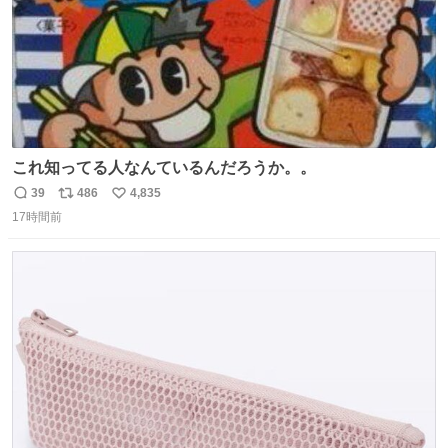
これ知ってる人なんているんだろうか。。
39
486
4,835
返
リ
い
17時間前
信
ポ
い
数
ス
ね
ト
数
数