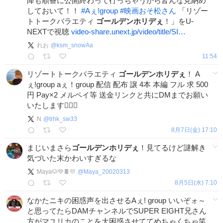
降も順番に公開終わって行っちゃうから皆んな見納め
しておいて！！
#
Aぇǃgroup
#
映画おそ松さん
「リゾー
トトークバラエティ
ゴールデンホリデぇ
！」をU-
NEXTで視聴
video-share.unext.jp/video/title/SI…
れお
@
ksm_snowAa
11:54
リゾートトークバラエティ
ゴールデンホリデぇ
！ A
ぇ!group aぇ！group 配信 配布 譲 4本 本編 フル 求 500
円 Pay×2 メルペイ等 送金リンクと共にDMまでお願い
いたします🙇🏻‍♀️
N
@
trhk_sw33
8月7日(金) 17:10
まじいまさら
ゴールデンホリデぇ
！見てるけど謎解き
気づいた末かわいすぎるな
Maya🐶💚🍫💛
@
Maya_20020313
8月5日(水) 7:10
なかたニキの困惑声を出させるAぇ! group いいぞォ～
と思ってたらDAMチャンネルでSUPER EIGHT兄さん
方がマユリカのことを大困惑させててめちゃくちゃ笑