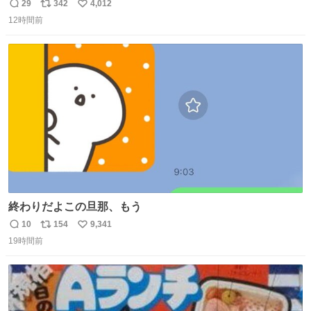
望できたのだろう それにしても美しい家や
29
342
4,012
返
リ
い
12時間前
信
ポ
い
数
ス
ね
ト
数
数
終わりだよこの旦那、もう
10
154
9,341
返
リ
い
19時間前
信
ポ
い
数
ス
ね
ト
数
数