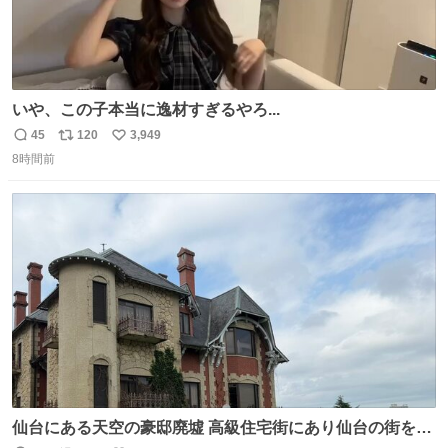
いや、この子本当に逸材すぎるやろ...
45
120
3,949
返
リ
い
8時間前
信
ポ
い
数
ス
ね
ト
数
数
仙台にある天空の豪邸廃墟 高級住宅街にあり仙台の街を一