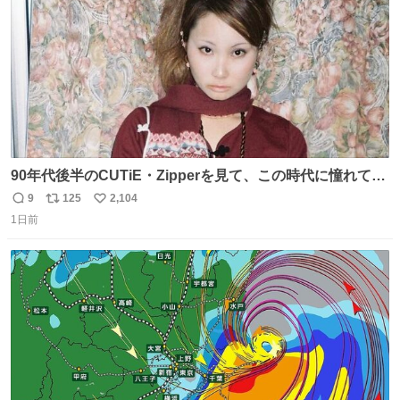
90年代後半のCUTiE・Zipperを見て、この時代に憧れて
「令和」に再現した22歳🍓 身につけてるものは全て90年代
9
125
2,104
返
リ
い
後半のお洋服❤︎
1日前
信
ポ
い
数
ス
ね
ト
数
数