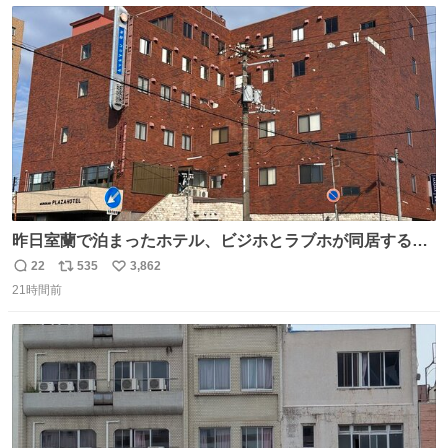
を続けていくのだ💪＃米子市上下水道局 ＃給水支援
ト
数
数
昨日室蘭で泊まったホテル、ビジホとラブホが同居する謎
形態だった。2階と3階の部屋数が異様に少ない。
22
535
3,862
返
リ
い
21時間前
信
ポ
い
数
ス
ね
ト
数
数