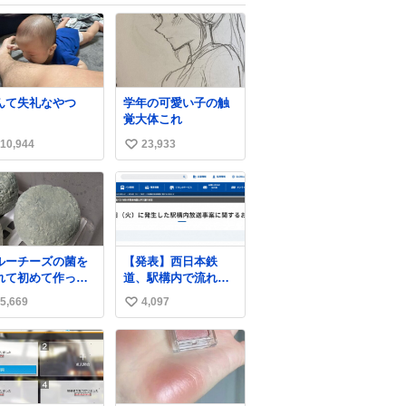
んて失礼なやつ
学年の可愛い子の触
覚大体これ
10,944
23,933
い
い
ね
数
ルーチーズの菌を
【発表】西日本鉄
れて初めて作って
道、駅構内で流れ
たチーズなんだけ
た“不適切音声”に声
5,669
4,097
い
 本能でちょっとヤ
明「被害届も検討」
いと思っちゃう見
news.livedoor.com/
い
目だな
article/detail… 4日に
ね
西鉄福岡（天神）駅
数
および薬院駅で発生
した駅構内放送事案