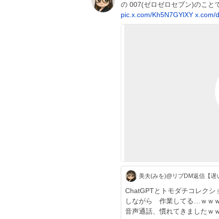
の 007(ゼロゼロセブン)のこ
pic.x.com/Kh5N7GYlXY
x.com/d
美夫(みを)@リプDM返信【遅
ChatGPTとトモダチコレク
しながら 作業してる…ｗｗｗ いやああ、面白いわｗｗｗｗ チャッピー
音声通話、慣れてきましたｗ