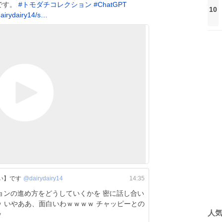
とです。
#
トモダチコレクション
#
ChatGPT
10
airydairy14/s…
い】です
@dairydairy14
14:35
ションの進め方をどうしていくかを 密に話し合い
との
人
ｗ