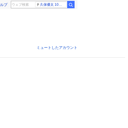
ルプ
久保優太 10代女性
ミュートしたアカウント