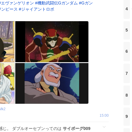
#
エヴァンゲリオン
#
機動武闘伝Gガンダム
#
Gガン
4
ワンピース
#
ジャイアントロボ
5
6
7
8
Mk2
15:00
9
感じ。 ダブルオーセブンってのは
サイボーグ009