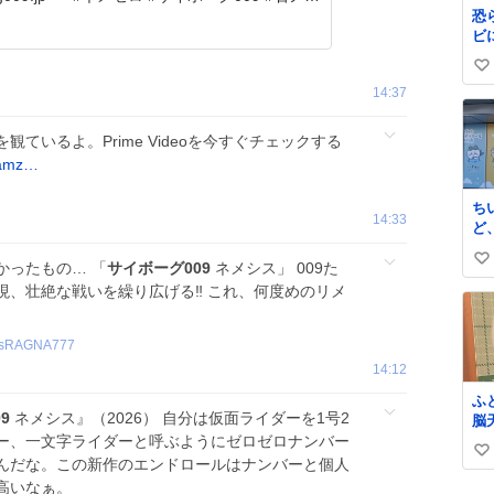
恐
ビ
ら
い
14:37
い
ね
観ているよ。Prime Videoを今すぐチェックする
数
i=amz…
ち
14:33
ど
が
かったもの… 「
サイボーグ009
ネメシス」 009た
い
は
、壮絶な戦いを繰り広げる‼️ これ、何度めのリメ
い
ね
数
sRAGNA777
14:12
ふ
9
ネメシス』（2026） 自分は仮面ライダーを1号2
脳
突
ー、一文字ライダーと呼ぶようにゼロゼロナンバー
い
ま
んだな。この新作のエンドロールはナンバーと個人
が
い
高いなぁ。