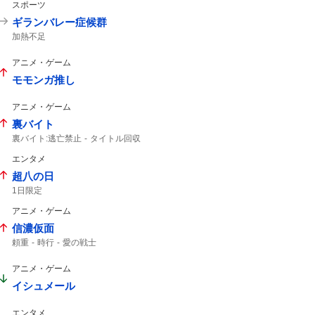
スポーツ
ギランバレー症候群
加熱不足
アニメ・ゲーム
モモンガ推し
アニメ・ゲーム
裏バイト
裏バイト:逃亡禁止
タイトル回収
マンガワン
エンタメ
超八の日
1日限定
アニメ・ゲーム
信濃仮面
頼重
時行
愛の戦士
アニメ・ゲーム
イシュメール
エンタメ