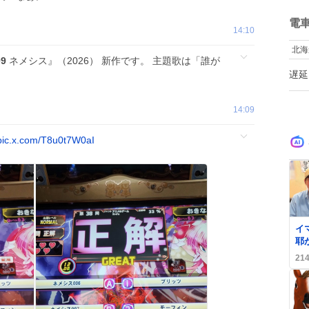
ね
数
電
14:10
北海
9
ネメシス』（2026） 新作です。 主題歌は「誰が
遅延
14:09
pic.x.com/T8u0t7W0aI
0
イ
耶
歓
21
ピ