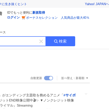
Yahoo! JAPAN
ヘ
トクに生き抜くヒント
IDでもっと便利に
新規取得
ログイン
ボーナスセレクション 人気商品が最大40％
ース
検索
キ
ー
ワ
ー
ド
を
消
自動更新
並べ替え：
新着順
す
』がエンディング主題歌を務めるアニメ「
#
サイボ
ットEND映像公開中🎬✨ ▼ノンクレジット映像
イマル』Streaming