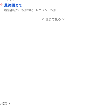
最終回まで
相葉雅紀の
相葉雅紀
レコメン
相葉
20位まで見る
気ポスト