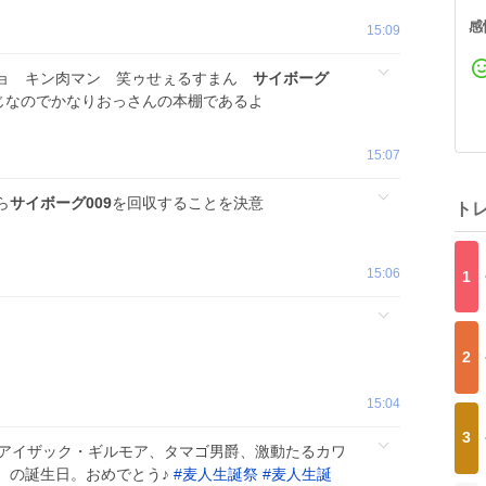
感
15:09
ジョ キン肉マン 笑ゥせぇるすまん
サイボーグ
なのでかなりおっさんの本棚であるよ
15:07
ら
サイボーグ009
を回収することを決意
ト
15:06
1
2
15:04
3
（アイザック・ギルモア、タマゴ男爵、激動たるカワ
）の誕生日。おめでとう♪
#
麦人生誕祭
#
麦人生誕