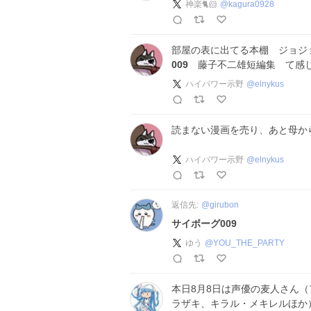
神楽🐈🐹
@
kagura0928
部屋の表に出てる本棚 ジョ
009
藤子不二雄短編集 て感じ
ハイパワー示野
@
elnykus
読まない漫画を売り、あと母か
ハイパワー示野
@
elnykus
返信先:
@
girubon
サイボーグ009
ゆう
@
YOU_THE_PARTY
本日8月8日は声優の麦人さん
ラザキ、キラル・メキレルほか