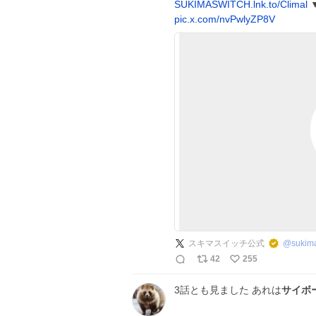
SUKIMASWITCH.lnk.to/Climal
pic.x.com/nvPwlyZP8V
スキマスイッチ公式
@
sukima
42
255
3話とも見ました あれは
サイボー