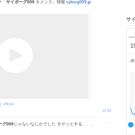
▼「
サイボーグ009
ネメシス」情報
cyborg009.jp
サイ
1
ポ
_official
11:00
グ009
じゃないなにかでした モヤッとする、、、