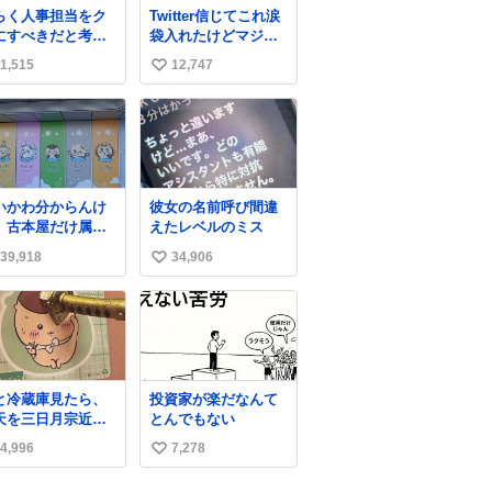
について声明を公表
らく人事担当をク
Twitter信じてこれ涙
した。「第三者によ
にすべきだと考え
袋入れたけどマジで
って駅構内放送設備
れるが‥‥‥
盛れた…ありがと
に外部から不正に音
1,515
12,747
い
う…
声が流された可能性
い
も含めて確認を実
施」と説明した。
ね
数
いかわ分からんけ
彼女の名前呼び間違
、古本屋だけ属性
えたレベルのミス
名前になってるの
39,918
34,906
い
どういうこと？
い
ね
数
と冷蔵庫見たら、
投資家が楽だなんて
天を三日月宗近に
とんでもない
き刺されてるくり
4,996
7,278
い
んじゅうパイセン
い