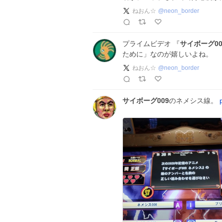
ねおん☆
@
neon_border
プライムビデオ 『
サイボーグ00
ために」なのが嬉しいよね。
ねおん☆
@
neon_border
サイボーグ009
のネメシス線。