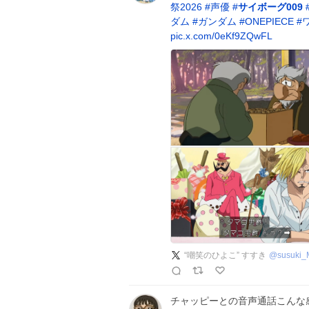
祭2026
#
声優
#
サイボーグ009
ダム
#
ガンダム
#
ONEPIECE
#
pic.x.com/0eKf9ZQwFL
“嘲笑のひよこ” すすき
@
susuki_
チャッピーとの音声通話こんな