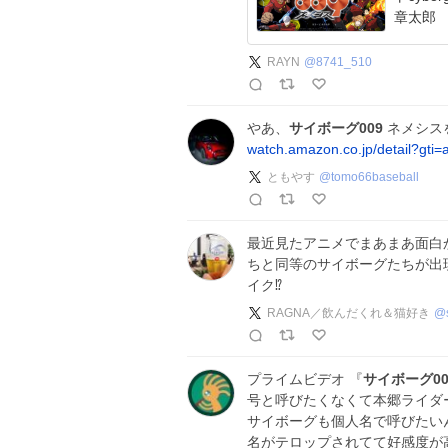
章太郎
RAYN
@
8741_510
やあ、
サイボーグ009
ネメシスを
watch.amazon.co.jp/detail?gt
ともやす
@
tomo66baseball
最近見たアニメでまあまあ面白
ちと同等のサイボーグたちが出現
イク⁉️
RAGNA／飲んだくれ＆猫好き
@
プライムビデオ 『
サイボーグ00
号と呼びたくなくて本郷ライダ
サイボーグも個人名で呼びたい
名がテロップされてて好感度が