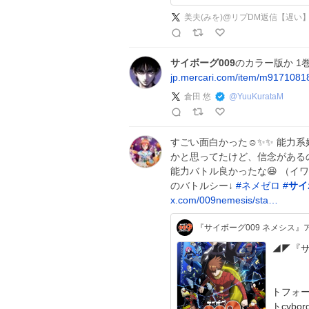
美夫(みを)@リプDM返信【遅い
サイボーグ009
のカラー版か 1
jp.mercari.com/item/m917108
倉田 悠
@
YuuKurataM
すごい面白かった☺️✨✨ 能力
かと思ってたけど、信念があるの
能力バトル良かったな😆 （イワ
のバトルシー↓
#
ネメゼロ
#
サイ
x.com/009nemesis/sta…
『サイボーグ009 ネメシス』
◢◤『サ
⠀⠀⠀⠀
⠀⠀⠀⠀⠀⠀
トフォー
トcyborg009.jp ⠀⠀#ネメ