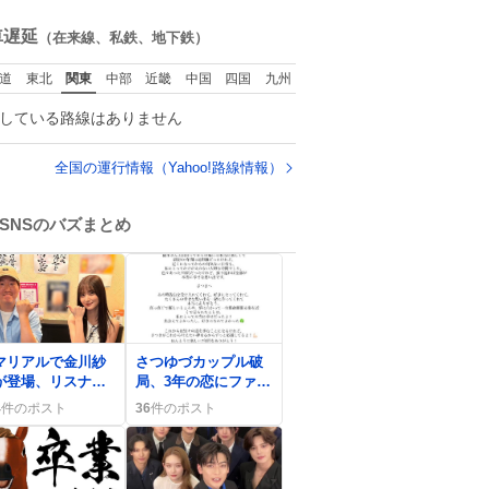
ね
数
車遅延
（在来線、私鉄、地下鉄）
道
東北
関東
中部
近畿
中国
四国
九州
している路線はありません
全国の運行情報（Yahoo!路線情報）
SNSのバズまとめ
0
マリアルで金川紗
さつゆづカップル破
が登場、リスナー
局、3年の恋にファン
喜の『大盛りハッ
が涙「最推しだっ
4
件のポスト
36
件のポスト
ー』が話題に
た」悲しみ