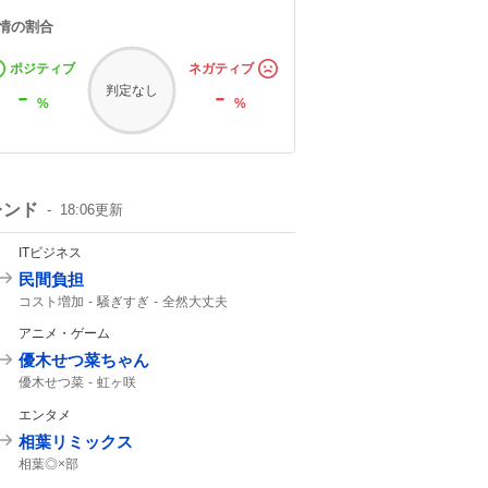
情の割合
ポジティブ
ネガティブ
-
-
判定なし
%
%
レンド
18:06
更新
ITビジネス
民間負担
コスト増加
騒ぎすぎ
全然大丈夫
ホルムズ海峡
アニメ・ゲーム
優木せつ菜ちゃん
優木せつ菜
虹ヶ咲
エンタメ
相葉リミックス
相葉◎×部