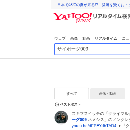
日本で45℃の夏が来る!? 猛暑を賢くお
ウェブ
画像
動画
リアルタイム
ニュ
画像・動画
すべて
ベストポスト
スキマスイッチの『クライマル
ーグ009
ネメシス」のノンクレジ
youtu.be/dFPEYdbTAD4
▼『クラ