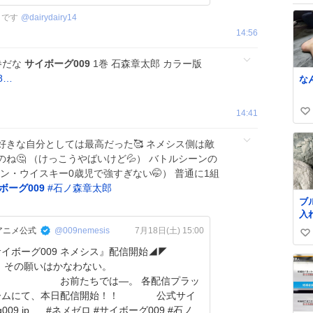
】です
@
dairydairy14
14:56
巻だな
サイボーグ009
1巻 石森章太郎 カラー版
18…
な
14:41
い
い
系好きな自分としては最高だった🥰 ネメシス側は敵
ね
ね🤔 （けっこうやばいけど💦） バトルシーンの
数
ン・ウイスキー0歳児で強すぎない🤭） 普通に1組
ボーグ009
#
石ノ森章太郎
ブ
入
み
アニメ公式
@009nemesis
7月18日(土) 15:00
い
ど
イボーグ009 ネメシス』配信開始◢◤
バ
い
た
⠀⠀その願いはかなわない。
ね
⠀⠀⠀⠀⠀⠀⠀⠀お前たちでは―。 各配信プラッ
数
ムにて、本日配信開始！！ ⠀⠀⠀⠀⠀公式サイ
ゼロ #サイボーグ009 #石ノ森