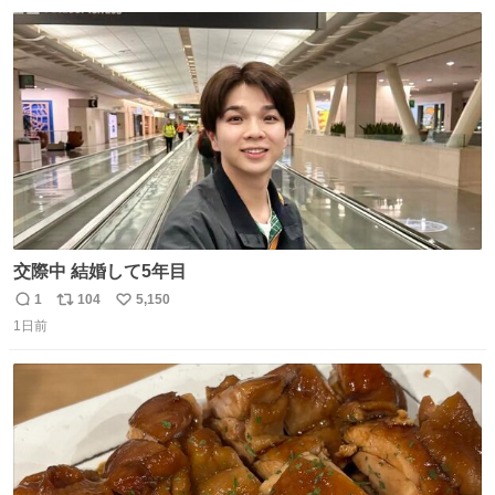
数
ス
ね
ト
数
数
交際中 結婚して5年目
1
104
5,150
返
リ
い
1日前
信
ポ
い
数
ス
ね
ト
数
数