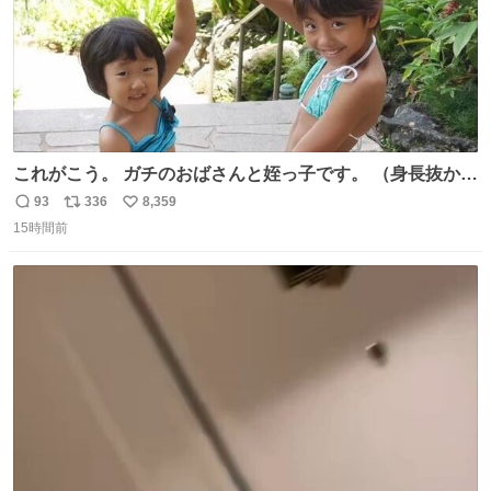
これがこう。 ガチのおばさんと姪っ子です。 （身長抜かさ
れててしぬ笑） #ヤツルギ12 #家族でヒロイン
93
336
8,359
返
リ
い
15時間前
信
ポ
い
数
ス
ね
ト
数
数