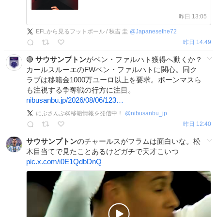
昨日 13:05
EFLから見るフットボール / 秋吉 圭
@
Japanesethe72
昨日 14:49
🔴
サウサンプトン
がベン・ファルハト獲得へ動くか？
カールスルーエのFWベン・ファルハトに関心。同ク
ラブは移籍金1000万ユーロ以上を要求。ボーンマスら
も注視する争奪戦の行方に注目。
nibusanbu.jp/2026/08/06/123…
にぶさんぶ@移籍情報を発信中！
@
nibusanbu_jp
昨日 12:40
サウサンプトン
のチャールスがフラムは面白いな。松
木目当てで見たことあるけどガチで天才こいつ
pic.x.com/i0E1QdbDnQ