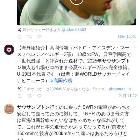
欧州サッカー好きな人
@
adam08563
昨日 11:41
【海外組紹介】高岡伶颯（パトロ・アイスデン・マー
スメヘレン／ベルギー2部） 19歳のFW。日章学園高で
「世代最強」と評された逸材で、2025年
サウサンプト
ン
加入も出場ゼロのまま今夏ベルギー2部へ完全移籍。
U-19日本代表です （出典：超WORLDサッカー／マイ
ナビニュース）
#
高岡伶颯
日本サッカーは2026/6/30から強くなる Samurai Abroad
@
samurai_abroad
昨日 11:22
サウサンプトン
行くのに乗ったSWRの電車がめっちゃ
安定して走ってたのに対して、LNER のあづま号の方
は東海道新幹線みたいなはちゃめちゃな揺れがして
て、これが日本の遺伝子かあってなってる() (前者が
160km/hで後者が200km/hって違いはあるだろうけど
も)