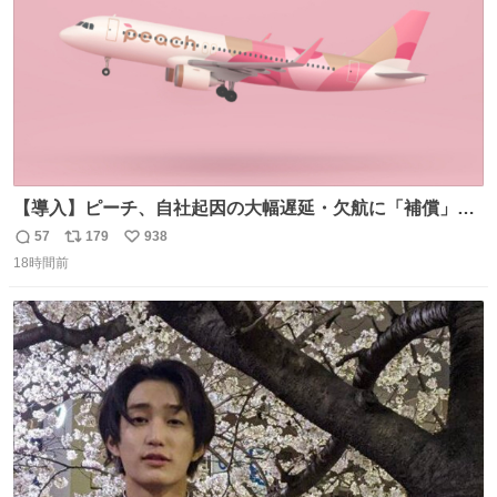
【導入】ピーチ、自社起因の大幅遅延・欠航に「補償」開
始へ news.livedoor.com/article/detail… 同社に起因する理
57
179
938
返
リ
い
由によって大幅遅延や欠航が発生した場合、乗客が負担し
18時間前
信
ポ
い
た宿泊費や交通費を、領収書の事後申請に基づき、国内線
数
ス
ね
は1人あたり上限1万円、国際線は上限2万円まで支払う。
ト
数
数