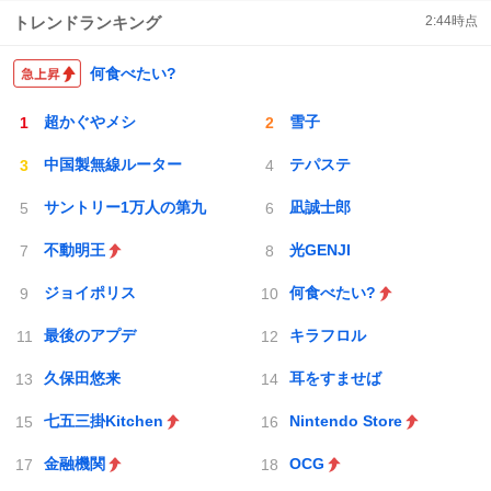
トレンドランキング
2:44
時点
何食べたい?
超かぐやメシ
雪子
中国製無線ルーター
テパステ
サントリー1万人の第九
凪誠士郎
不動明王
光GENJI
ジョイポリス
何食べたい?
最後のアプデ
キラフロル
久保田悠来
耳をすませば
七五三掛Kitchen
Nintendo Store
金融機関
OCG