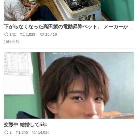
下がらなくなった高田製の電動昇降ベット。 メーカーから
は、完全に見放されたんですが、 見事に85歳の父が治しま
141
1,829
20,410
返
リ
い
した。 うちの父は、トヨタカローラのボディをオート生産
16時間前
信
ポ
い
する、工業ロボットの製作者なんですが、 父が電動ベット
数
ス
ね
の配線をハンダで修理している横で、
ト
数
数
交際中 結婚して5年
2
345
14,030
返
リ
い