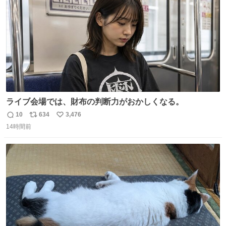
数
ライブ会場では、財布の判断力がおかしくなる。
10
634
3,476
返
リ
い
14時間前
信
ポ
い
数
ス
ね
ト
数
数