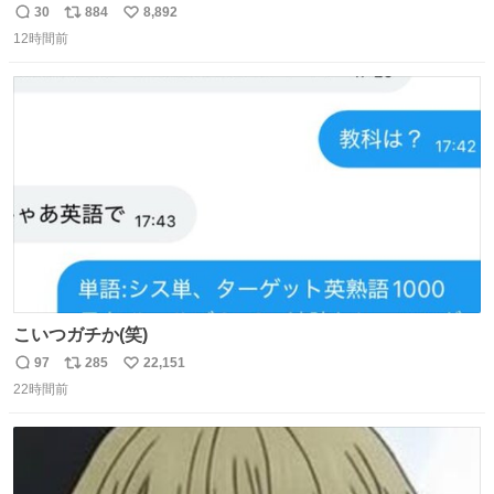
能性を作り出してからのスタート！！ 遅くなって申し訳な
30
884
8,892
返
リ
い
い🙏 エントリーナンバーは「GO!無策!」でかなり覚えやす
12時間前
信
ポ
い
い！応援をお願いすることになりそう！！
数
ス
ね
ト
数
数
こいつガチか(笑)
97
285
22,151
返
リ
い
22時間前
信
ポ
い
数
ス
ね
ト
数
数