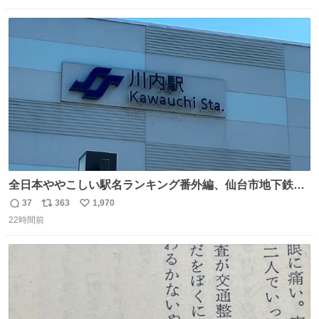
数
ス
ね
ト
数
数
全日本ややこしい駅名ランキング番外編、仙台市地下鉄川
内駅
37
363
1,970
返
リ
い
22時間前
信
ポ
い
数
ス
ね
ト
数
数