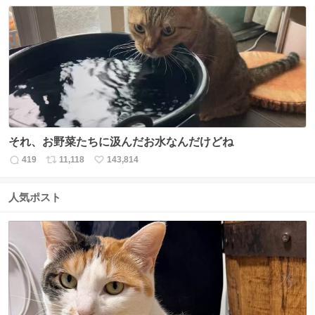
信
ポ
い
数
ス
ね
ト
数
数
それ、お野菜たちに汲んだお水なんだけどね
419
11,118
143,814
返
リ
い
信
ポ
い
数
ス
ね
人気ポスト
ト
数
数