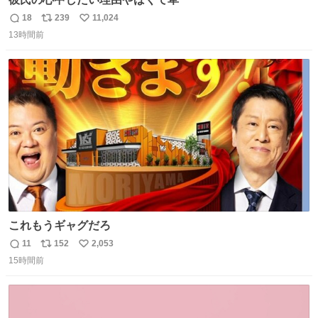
18
239
11,024
返
リ
い
13時間前
信
ポ
い
数
ス
ね
ト
数
数
これもうギャグだろ
11
152
2,053
返
リ
い
15時間前
信
ポ
い
数
ス
ね
ト
数
数