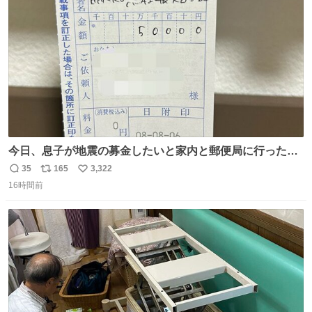
数
今日、息子が地震の募金したいと家内と郵便局に行ったみ
たいです。おもちゃとか買う選択肢もあったと思うけど、
35
165
3,322
返
リ
い
自分で貯めてた2万円を役に立てて欲しい、みんなも元気
16時間前
信
ポ
い
になって欲しいと。家内も一緒に募金したので、自分も何
数
ス
ね
かできたらなぁと思いました。
ト
数
数