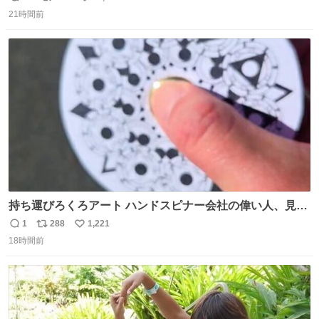
返
リ
い
21時間前
信
ポ
い
数
ス
ね
ト
数
数
持ち運びろくろアート ハンドスピナー会社の偉い人、見て
ください。
1
288
1,221
返
リ
い
18時間前
信
ポ
い
数
ス
ね
ト
数
数