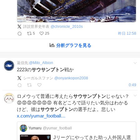
詳説世界史年表
@
chronicle_2010s
5
25
昨日 12:58
分析グラフを見る
返信先:
@
Mito_Albion
2223の
サウサンプトン
戦か
シーガルスファン
@
onyankopon2008
0:49
ロメウって普通に考えたら
サウサンプトン
じゃない？
😡😡😡😡😡😡😡 有名どころで語りたい気分はわかる
けど、彼は
サウサンプトン
の選手だよ。悲しい
x.com/yumar_football…
Yumaru
@yumar_football
Jリーグにやってきた助っ人外国人選