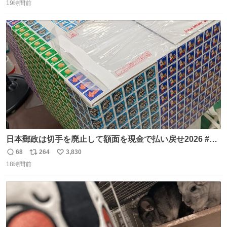
19時間前
信
ポ
い
数
ス
ね
ト
数
数
日本郵政は切手を廃止して額面を現金で払い戻せ2026 #日
本郵政 @JapanPostHD_PR
68
264
3,830
返
リ
い
18時間前
信
ポ
い
数
ス
ね
ト
数
数