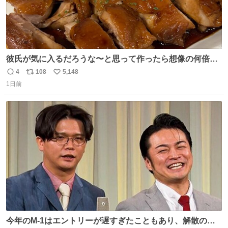
彼氏が気に入るだろうな〜と思って作ったら想像の何倍も
美味しい美味しい言ってくれて嬉しい
4
108
5,148
返
リ
い
1日前
信
ポ
い
数
ス
ね
ト
数
数
今年のM-1はエントリーが遅すぎたこともあり、解散の可