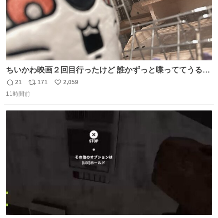
ちいかわ映画２回目行ったけど 誰かずっと喋っててうるさ
かった 許せねえ
21
171
2,059
返
リ
い
11時間前
信
ポ
い
数
ス
ね
ト
数
数