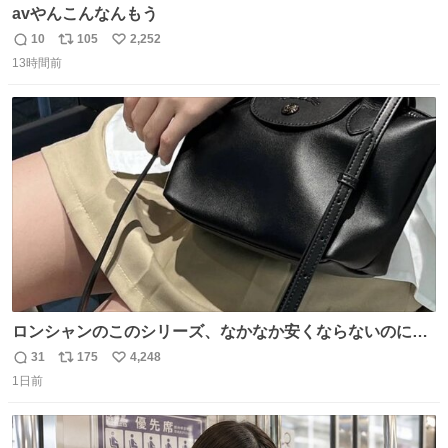
avやんこんなんもう
10
105
2,252
返
リ
い
13時間前
信
ポ
い
数
ス
ね
ト
数
数
ロンシャンのこのシリーズ、なかなか安くならないのにセ
ール価格になってる🖤✨レザーなのが反則級にかわいい。
31
175
4,248
返
リ
い
持ってるだけでコーデが格上げされる。
1日前
信
ポ
い
数
ス
ね
ト
数