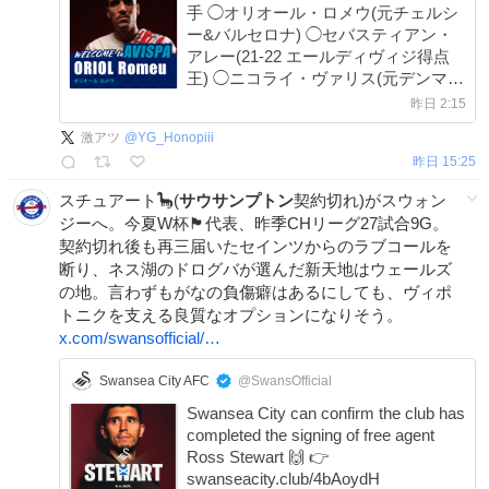
手 ◯オリオール・ロメウ(元チェルシ
ー&バルセロナ) ◯セバスティアン・
アレー(21-22 エールディヴィジ得点
王) ◯ニコライ・ヴァリス(元デンマー
ク代表) ◯ジャクソン・アーバイン(北
昨日 2:15
中米W杯 オーストラリア代表)
激アツ
@
YG_Honopiii
昨日 15:25
スチュアート🦕(
サウサンプトン
契約切れ)がスウォン
ジーへ。今夏W杯🏴󠁧󠁢󠁳󠁣󠁴󠁿代表、昨季CHリーグ27試合9G。
契約切れ後も再三届いたセインツからのラブコールを
断り、ネス湖のドログバが選んだ新天地はウェールズ
の地。言わずもがなの負傷癖はあるにしても、ヴィポ
トニクを支える良質なオプションになりそう。
x.com/swansofficial/…
Swansea City AFC
@SwansOfficial
Swansea City can confirm the club has
completed the signing of free agent
Ross Stewart 🙌 👉
swanseacity.club/4bAoydH