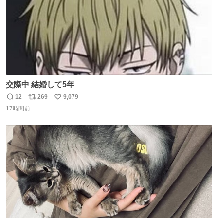
交際中 結婚して5年
12
269
9,079
返
リ
い
17時間前
信
ポ
い
数
ス
ね
ト
数
数