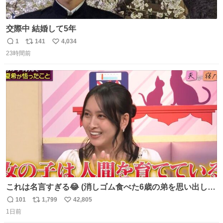
交際中 結婚して5年
1
141
4,034
返
リ
い
23時間前
信
ポ
い
数
ス
ね
ト
数
数
これは名言すぎる😂 (消しゴム食べた6歳の弟を思い出しな
がら)
101
1,799
42,805
返
リ
い
1日前
信
ポ
い