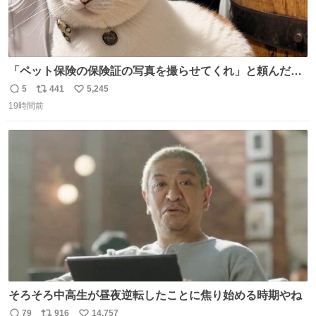
「ペット保険の保険証の写真を撮らせてくれ」と頼んだら
ちゃんと座ってポーズを取ってくれた人
5
441
5,245
返
リ
い
19時間前
信
ポ
い
数
ス
ね
ト
数
数
そろそろ中高生が昼夜逆転したことに焦り始める時期やね
79
916
14,757