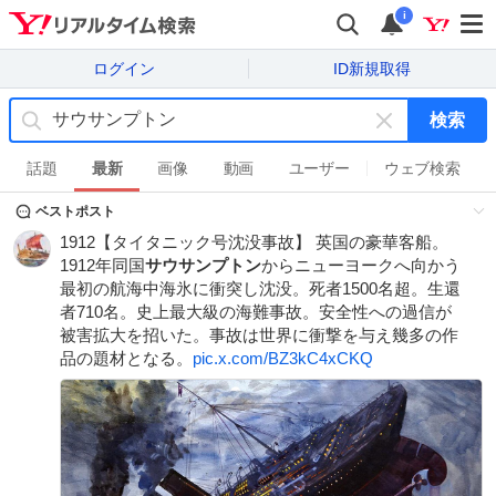
i
ログイン
ID新規取得
検索
キ
ー
話題
最新
画像
動画
ユーザー
ウェブ検索
ワ
ベストポスト
ー
ド
1912【タイタニック号沈没事故】 英国の豪華客船。
を
1912年同国
サウサンプトン
からニューヨークへ向かう
消
最初の航海中海氷に衝突し沈没。死者1500名超。生還
す
者710名。史上最大級の海難事故。安全性への過信が
被害拡大を招いた。事故は世界に衝撃を与え幾多の作
品の題材となる。
pic.x.com/BZ3kC4xCKQ