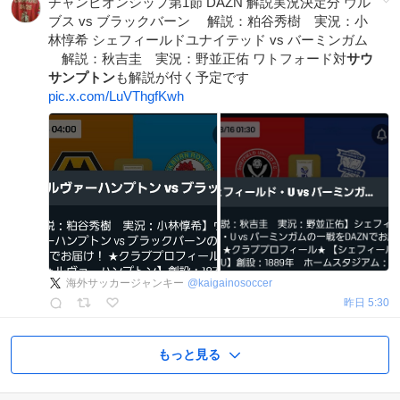
チャンピオンシップ第1節 DAZN 解説実況決定分 ウル
ブス vs ブラックバーン 解説：粕谷秀樹 実況：小
林惇希 シェフィールドユナイテッド vs バーミンガム
解説：秋吉圭 実況：野並正佑 ワトフォード対
サウ
サンプトン
も解説が付く予定です
pic.x.com/LuVThgfKwh
海外サッカージャンキー
@
kaigainosoccer
昨日 5:30
もっと見る