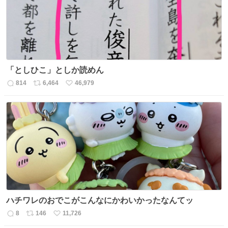
数
「としひこ」としか読めん
814
6,464
46,979
返
リ
い
信
ポ
い
数
ス
ね
ト
数
数
ハチワレのおでこがこんなにかわいかったなんてッ
8
146
11,726
返
リ
い