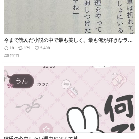
今まで読んだ小説の中で最も美しく、最も俺が好きなラス
トシーン
18
179
5,408
返
リ
い
23時間前
信
ポ
い
数
ス
ね
ト
数
数
彼氏の心中したい理由やばくて草