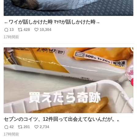
←ワイが話しかけた時 ﾏｯﾏが話しかけた時→
13
428
10,304
返
リ
い
17時間前
信
ポ
い
数
ス
ね
ト
数
数
セブンのコイツ、12件回って出会えてないんだが。。
42
201
2,734
返
リ
い
17時間前
信
ポ
い