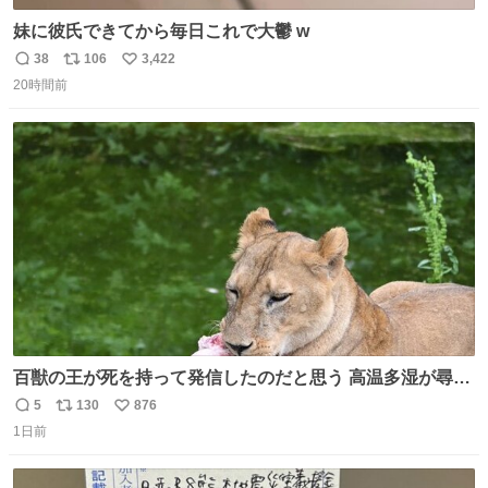
妹に彼氏できてから毎日これで大鬱 w
38
106
3,422
返
リ
い
20時間前
信
ポ
い
数
ス
ね
ト
数
数
百獣の王が死を持って発信したのだと思う 高温多湿が尋常
でない日本の夏 どうか早急に飼育の環境を見直して 動物の
5
130
876
返
リ
い
命を護ってください…と 治療中のライオンが助かりますよ
1日前
信
ポ
い
うに すべての動物の命が護られますように 2026.7.3📷多摩
数
ス
ね
動物公園にて 残念ながら個体の識別は出来ません
ト
数