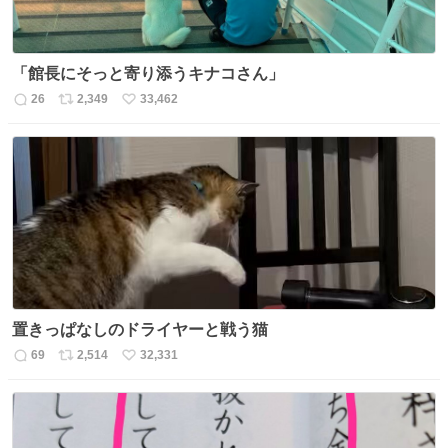
「館長にそっと寄り添うキナコさん」
26
2,349
33,462
返
リ
い
信
ポ
い
数
ス
ね
ト
数
数
置きっぱなしのドライヤーと戦う猫
69
2,514
32,331
返
リ
い
信
ポ
い
数
ス
ね
ト
数