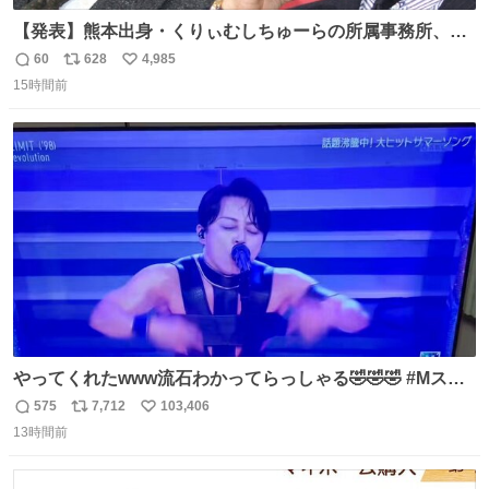
【発表】熊本出身・くりぃむしちゅーらの所属事務所、被
災地に義援金寄付 news.livedoor.com/article/detail… くり
60
628
4,985
返
リ
い
ぃむしちゅーやマツコ、有働由美子らが所属する芸能事務
15時間前
信
ポ
い
所「チャッターボックス」が7日、公式サイトを更新。熊
数
ス
ね
本地震の被災地支援のため義援金を寄付したことを公表し
ト
数
数
た。
やってくれたwww流石わかってらっしゃる🤣🤣🤣 #Mステ
#西川貴教
575
7,712
103,406
返
リ
い
13時間前
信
ポ
い
数
ス
ね
ト
数