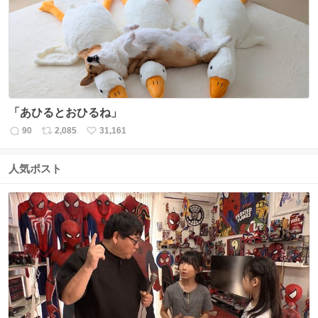
ト
数
数
「あひるとおひるね」
90
2,085
31,161
返
リ
い
信
ポ
い
数
ス
ね
人気ポスト
ト
数
数