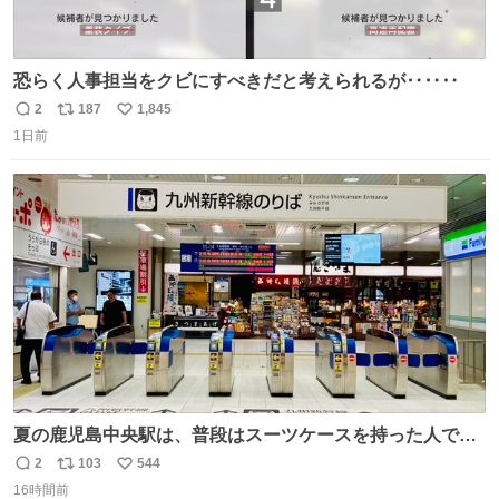
恐らく人事担当をクビにすべきだと考えられるが‥‥‥
2
187
1,845
返
リ
い
1日前
信
ポ
い
数
ス
ね
ト
数
数
夏の鹿児島中央駅は、普段はスーツケースを持った人で溢
れています。 しかし、今日の夕方では、1〜2人しか見ませ
2
103
544
返
リ
い
んでした。 近くの『みやげ横丁』も、お客さんが少なかっ
16時間前
信
ポ
い