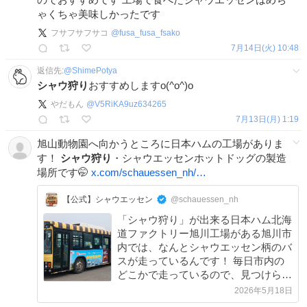
ゃくちゃ美味しかったです
フサフサフサコ
@
fusa_fusa_fsako
7月14日(火) 10:48
返信先:
@
ShimePotya
シャウ狩り
おすすめしますo(^o^)o
やだもん
@
V5RiKA9uz634265
7月13日(月) 1:19
旭山動物園へ向かうところに日本ハムの工場がありま
す！
シャウ狩り
・シャウエッセンホットドッグの製造
場所です🤭
x.com/schauessen_nh/…
【公式】シャウエッセン
@schauessen_nh
「シャウ狩り」が出来る日本ハム北海
道ファクトリー旭川工場がある旭川市
内では、なんとシャウエッセン柄のバ
スが走っているんです！ 毎日市内の
どこかで走っているので、見つけられ
たらラッキーかも…ぜひ探してみてく
2026年5月18日
ださいね。