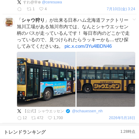
すわ@🌸❄️
@
ceresuwa
1
4
7月10日(金) 3:24
「
シャウ狩り
」が出来る日本ハム北海道ファクトリー
旭川工場がある旭川市内では、なんとシャウエッセン
柄のバスが走っているんです！ 毎日市内のどこかで走
っているので、見つけられたらラッキーかも…ぜひ探
してみてくださいね。
pic.x.com/3Yu4lBDN46
【公式】シャウエッセン
@
schauessen_nh
12
472
1,700
2026年5月18日
トレンドランキング
1:28
時点