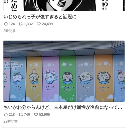
いじめられっ子が強すぎると話題に
124
1,332
24,499
返
リ
い
3時間前
信
ポ
い
数
ス
ね
ト
数
数
ちいかわ分からんけど、古本屋だけ属性が名前になってる
のはどういうこと？
218
746
52,965
返
リ
い
22時間前
信
ポ
い