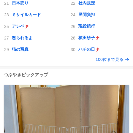
日本売り
社内規定
ミサイルカード
民間負担
アシベ
現役続行
怒られるよ
槙田紗子
猫の写真
ハチの日
100位まで見る
つぶやきピックアップ