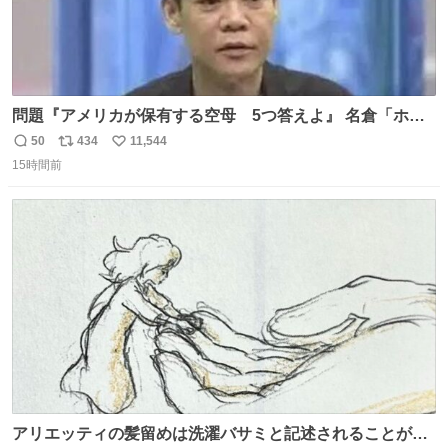
問題『アメリカが保有する空母 5つ答えよ』 名倉「ホン
マごめん、日本」
50
434
11,544
返
リ
い
15時間前
信
ポ
い
数
ス
ね
ト
数
数
アリエッティの髪留めは洗濯バサミと記述されることが多