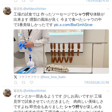
7月24日(金) 4:32
返信先:
@
wildpuchichan
工場の試食では 作ったソーセージで
シャウ狩り
体験が
出来ます 燻製の風味が良く 今まで食べたシャウの中
で1番美味しかったです
pic.x.com/BwI1mh3zoe
フサフサフサコ
@
fusa_fusa_fsako
7月15日(水) 11:58
返信先:
@
wildpuchichan
イオンとか一部あるようです 少しお高いですが 工場
見学で試食させていただきました 肉肉しい美味しさ
ですよね 即売会もありました
シャウ狩り
が楽しめる
のでおすすめです 工場で食べたシャウエッセンはめち