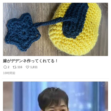
数
ス
ね
ト
数
数
嫁がデデンネ作ってくれてる！
2
116
1,811
返
リ
い
18時間前
信
ポ
い
数
ス
ね
ト
数
数