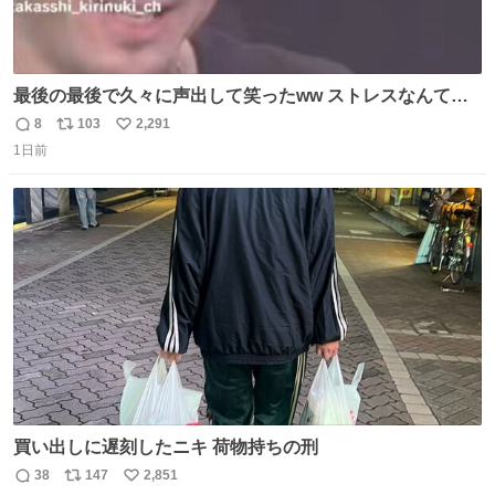
最後の最後で久々に声出して笑ったww ストレスなんて笑
って吹き飛ばせ！！ #水曜日のダウンタウン #大友康平
8
103
2,291
返
リ
い
1日前
信
ポ
い
数
ス
ね
ト
数
数
買い出しに遅刻したニキ 荷物持ちの刑
38
147
2,851
返
リ
い