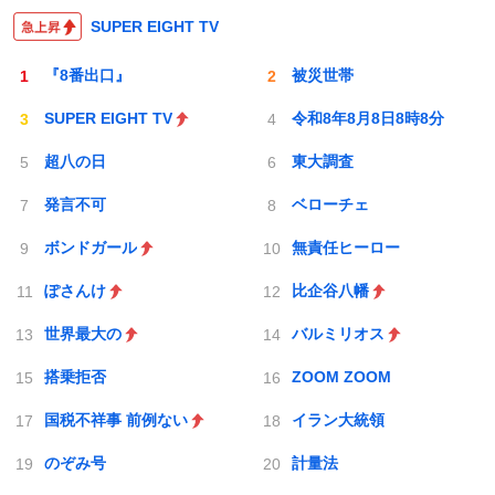
SUPER EIGHT TV
『8番出口』
被災世帯
SUPER EIGHT TV
令和8年8月8日8時8分
超八の日
東大調査
発言不可
ベローチェ
ボンドガール
無責任ヒーロー
ぽさんけ
比企谷八幡
世界最大の
バルミリオス
搭乗拒否
ZOOM ZOOM
国税不祥事 前例ない
イラン大統領
のぞみ号
計量法