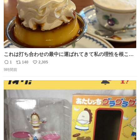
これは打ち合わせの最中に運ばれてきて私の理性を根こそ
ぎ奪い去ったプリンの写真です。
1
140
2,305
返
リ
い
9時間前
信
ポ
い
数
ス
ね
ト
数
数