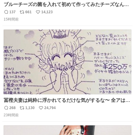
ブルーチーズの菌を入れて初めて作ってみたチーズなんだ
けど 本能でちょっとヤバいと思っちゃう見た目だな
137
661
14,123
返
リ
い
15時間前
信
ポ
い
数
ス
ね
ト
数
数
冨樫夫妻は純粋に浮かれてるだけな気がするな〜 全アはこ
こに自分の市場価値的なものを上乗せするので、 すっぴん
268
1,130
24,794
返
リ
い
＆寝起きのボサボサ頭でも「今日も可愛いね」が止まらな
23時間前
信
ポ
い
い。放っておくと永遠に髪撫でてきて作業進まない()
数
ス
ね
156cm40kg、年中日焼け止めとお友達の私より綺麗な手や
ト
数