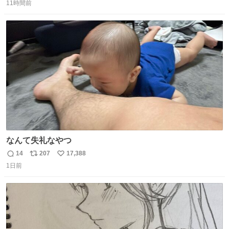
11時間前
信
ポ
い
数
ス
ね
ト
数
数
なんて失礼なやつ
14
207
17,388
返
リ
い
1日前
信
ポ
い
数
ス
ね
ト
数
数