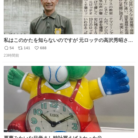
私はこのかたを知らないのですが 元ロッテの高沢秀昭さん
現在67才 保育士として活躍✨ 「タウンニュース」より #
54
141
688
返
リ
い
ロッテ #高沢秀昭 さん
23時間前
信
ポ
い
数
ス
ね
ト
数
数