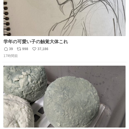
学年の可愛い子の触覚大体これ
39
998
37,186
返
リ
い
17時間前
信
ポ
い
数
ス
ね
ト
数
数