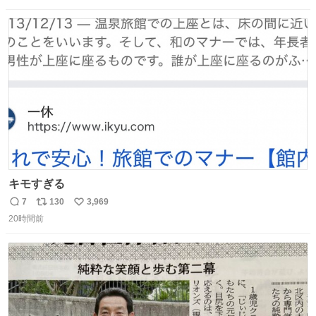
たです。 九州新幹線は新水俣駅駅まで復旧しましたが、や
数
ス
ね
はり全線が通れないとキツイですね。 こういう時は、地元
ト
数
数
民が支えましょ。
キモすぎる
7
130
3,969
返
リ
い
20時間前
信
ポ
い
数
ス
ね
ト
数
数