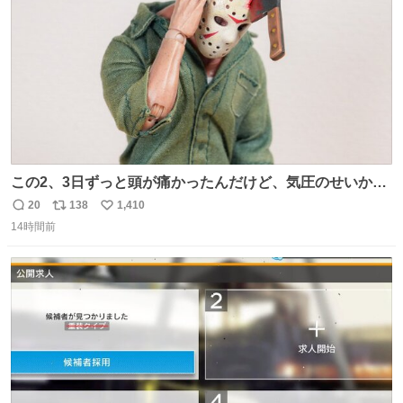
数
めてもろて とか言う
この2、3日ずっと頭が痛かったんだけど、気圧のせいかし
ら…
20
138
1,410
返
リ
い
14時間前
信
ポ
い
数
ス
ね
ト
数
数