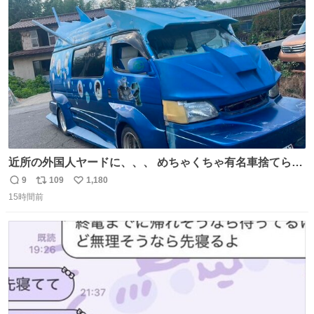
ト
数
数
近所の外国人ヤードに、、、 めちゃくちゃ有名車捨てられ
てました😭 外装ぼろぼろだし、、 中も何にも残ってない
9
109
1,180
返
リ
い
し、、 可哀想に😢😢 今まで数十年お疲れ様でした、、 #バ
15時間前
信
ポ
い
ニング #当時 #廃車 #勿体無い
数
ス
ね
ト
数
数