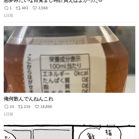
悪夢みたいな目覚まし時計買えばよかった⚾
1
483
3,568
返
リ
い
1日前
信
ポ
い
数
ス
ね
ト
数
数
俺何飲んでんねんこれ
24
216
18,896
返
リ
い
1日前
信
ポ
い
数
ス
ね
ト
数
数