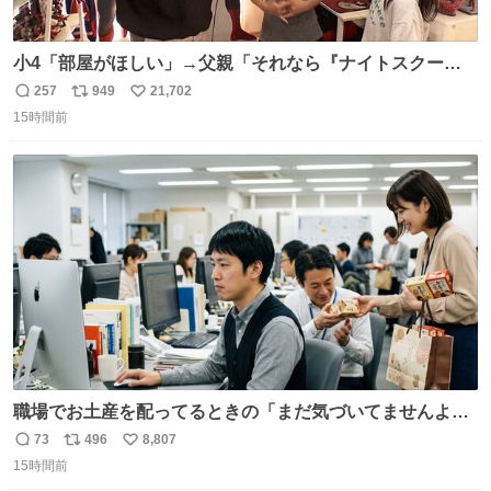
小4「部屋がほしい」→父親「それなら『ナイトスクー
プ』に言え！無理やろけどな…」
257
949
21,702
返
リ
い
oricon.co.jp/news/2472553/f… ⠀ 「父の部屋を奪いたい」
15時間前
信
ポ
い
小学4年生と妹が登場。自宅の2階には部屋が4つあるの
数
ス
ね
に、父が2部屋使い、姉妹は1部屋。文句を言うと「ナイト
ト
数
数
スクープに改造してもらえ！無理やろけどな」と
職場でお土産を配ってるときの「まだ気づいてませんよ」
的な演技が毎回シンドい。
73
496
8,807
返
リ
い
15時間前
信
ポ
い