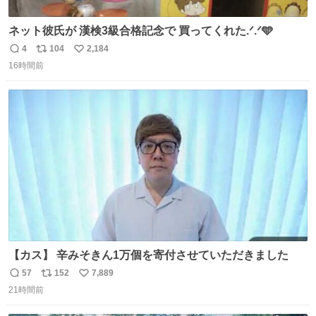
ネット彼氏が 漢検3級合格記念で 買ってくれた.ᐟ.ᐟ🩵
4
104
2,184
返
リ
い
16時間前
信
ポ
い
数
ス
ね
ト
数
数
【カス】 辛みそきん1万個を寄付させていただきました
57
152
7,889
返
リ
い
21時間前
信
ポ
い
数
ス
ね