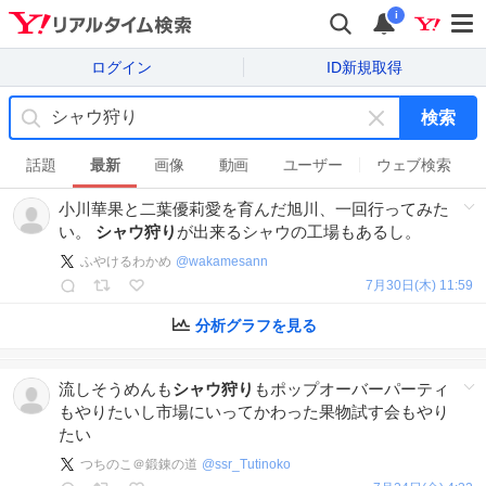
i
ログイン
ID新規取得
検索
キ
ー
話題
最新
画像
動画
ユーザー
ウェブ検索
ワ
小川華果と二葉優莉愛を育んだ旭川、一回行ってみた
ー
い。
シャウ狩り
が出来るシャウの工場もあるし。
ド
を
ふやけるわかめ
@
wakamesann
消
7月30日(木) 11:59
す
分析グラフを見る
流しそうめんも
シャウ狩り
もポップオーバーパーティ
もやりたいし市場にいってかわった果物試す会もやり
たい
つちのこ＠鍛錬の道
@
ssr_Tutinoko