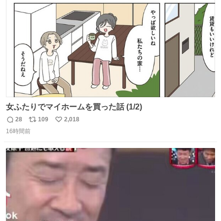
数
女ふたりでマイホームを買った話 (1/2)
28
109
2,018
返
リ
い
16時間前
信
ポ
い
数
ス
ね
ト
数
数