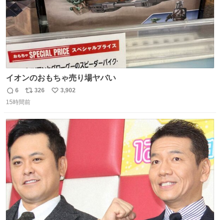
イオンのおもちゃ売り場ヤバい
6
326
3,902
返
リ
い
15時間前
信
ポ
い
数
ス
ね
ト
数
数