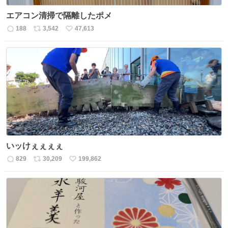
エアコン清掃で隔離したポメ
188
3,542
47,613
返
リ
い
信
ポ
い
数
ス
ね
ト
数
数
いッけぇぇぇぇ
829
30,209
199,862
返
リ
い
信
ポ
い
数
ス
ね
ト
数
数