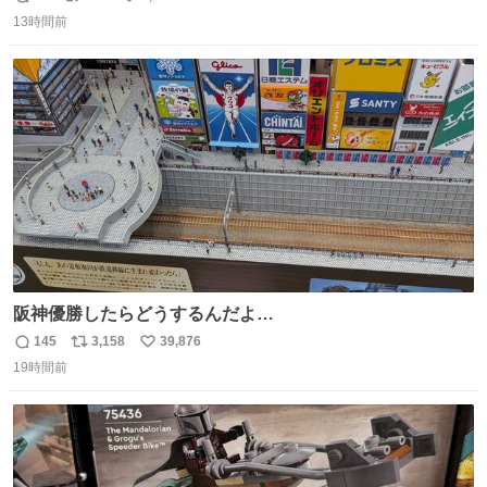
返
リ
い
13時間前
信
ポ
い
数
ス
ね
ト
数
数
阪神優勝したらどうするんだよ…
145
3,158
39,876
返
リ
い
19時間前
信
ポ
い
数
ス
ね
ト
数
数