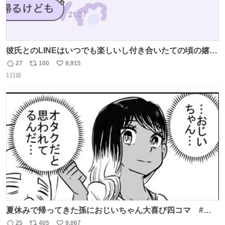
彼氏とのLINEはいつでも楽しいし付き合いたての頃の嬉し
かったLINEは無限にあるけど(同棲前は1日で各50通くらい
27
100
8,915
返
リ
い
送りあってたし)最近嬉しかったのはこれ
1日前
信
ポ
い
数
ス
ね
ト
数
数
夏休みで帰ってきた孫におじいちゃん大喜び四コマ #四
コマ漫画 #Web漫画 #漫画が読めるハッシュタグ
25
405
9,067