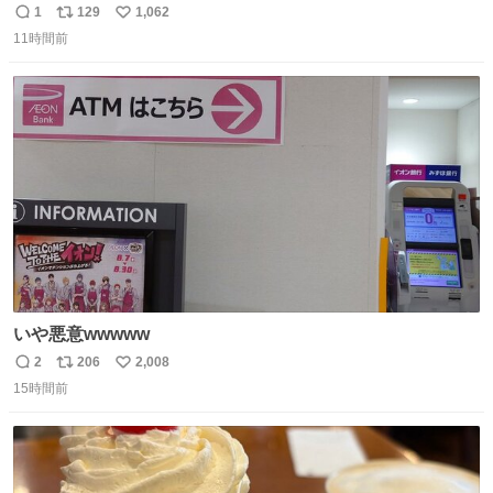
いですが、もっと小さいプラスチックのクリップです。 バ
1
129
1,062
返
リ
い
ネは使いやすいように強度を調整してあるはず。
11時間前
信
ポ
い
数
ス
ね
ト
数
数
いや悪意wwwww
2
206
2,008
返
リ
い
15時間前
信
ポ
い
数
ス
ね
ト
数
数