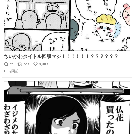
ちいかわタイトル回収マジ！！！！！！？？？？？？
25
723
8,003
返
リ
い
11時間前
信
ポ
い
数
ス
ね
ト
数
数