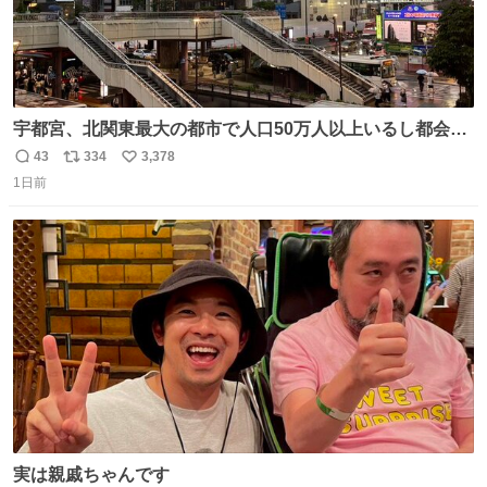
宇都宮、北関東最大の都市で人口50万人以上いるし都会何
だろうなと思っていたら想像以上に都会で興奮した
43
334
3,378
返
リ
い
1日前
信
ポ
い
数
ス
ね
ト
数
数
実は親戚ちゃんです