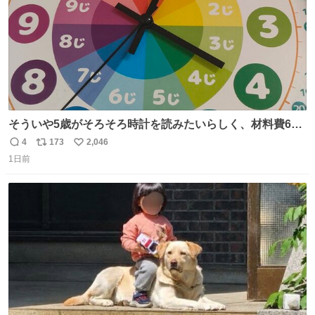
そういや5歳がそろそろ時計を読みたいらしく、材料費600
円で作れる知育時計作ってみた！ めっちゃ簡単！ ありがと
4
173
2,046
返
リ
い
う先人！
1日前
信
ポ
い
数
ス
ね
ト
数
数