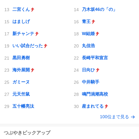
二宮くん
乃木坂46の「の」
はましげ
青王
新チャンテ
W結婚
いい試合だった
丸佳浩
黒田勇樹
長崎平和宣言
海外展開
日向ひ
ガミーヌ
中井騎手
元天竺鼠
鳴門渦潮高校
五十幡亮汰
産まれてる
100位まで見る
つぶやきピックアップ