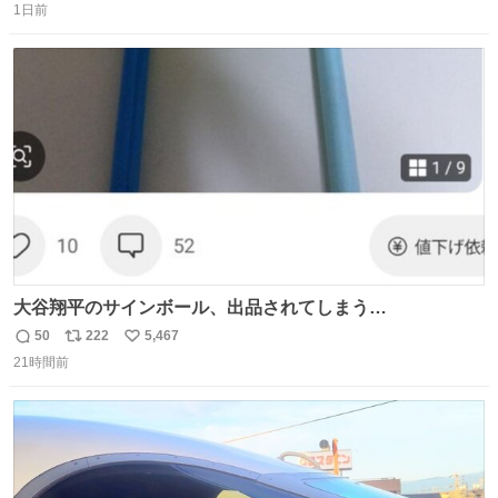
1日前
信
ポ
い
数
ス
ね
ト
数
数
大谷翔平のサインボール、出品されてしまう…
50
222
5,467
返
リ
い
21時間前
信
ポ
い
数
ス
ね
ト
数
数