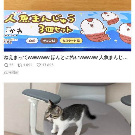
ねえまってwwwwww ほんとに怖いwwwww 人魚まんじゅ
う買ってきたから私も永遠のいのちを…ぐへへ…と思いな
55
1,092
17,895
返
リ
い
がら1つ食べたら 奥歯欠けたんだけど！！！！？？？ しか
21時間前
信
ポ
い
もガッツリ😭 まんじゅうだよ？？？？？？ ガリッて言っ
数
ス
ね
たから何？と思って口から出したら自分の歯wwwwww セ
ト
数
数
イレーンの呪いじゃん😭