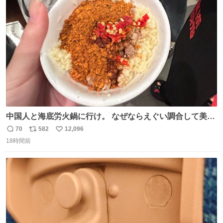
数
中国人と海底労火鍋に行け。 なぜならえぐい調合して美味
しすぎる ソースを作ってくれるから。
70
582
12,096
返
リ
い
18時間前
信
ポ
い
数
ス
ね
ト
数
数