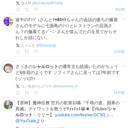
旅人M
@
kZU9jcejGRTZ6Ix
9分前
途中のｱﾝｼﾞｭさんと
ｼｬﾙﾛｯﾄ
ちゃんの会話の後ろの服屋
さんのモデルに七面鳥のﾌｨﾝとレストランの店員さ
ん？の服着てるｼﾞｰﾆｰさんが並んでたのを見てからそ
れしか頭にない。
えりんぎ
@
Bokuelingi
13分前
さっきの
シャルロット
の通常立ち絵描いたのがちょう
ど6年前のようです ソフィアさんに至っては7年前です
(っ'ヮ'c)ﾜｧ
日ノ島@のんびり中
@
Hinoshima_6
14分前
【原神】魔神任務 空月の歌第10幕『千尋の道、因果の
異滅』テイワットを救うぞｵｫｫｵｫｵ😭🍀【Vtuber/
シャ
ルロット
・リリー】
youtube.com/live/wcDC5l3_r…
@YouTube
より