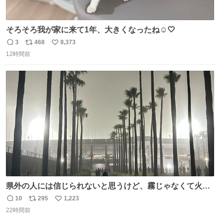
そろそろ我が家に来て1年、大きくなったね☺️🤍
3
468
8,373
返
リ
い
12時間前
信
ポ
い
数
ス
ね
ト
数
数
県外の人には信じられないと思うけど、霧じゃなくて火山
灰です🌋 #桜島
10
295
1,223
返
リ
い
22時間前
信
ポ
い