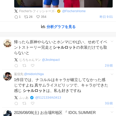
Fischer's-フィッシャーズ-
@
FischersHome
1
26
354
昨日 9:01
分析グラフを見る
帰ったら原神やらないとホンマにやばい、せめてイベ
ントストーリー完走と
シャルロット
の衣装だけでも取
らないと
じろちゃんマン
@
JiroImpact
2分前
返信先:
@
midorichiga
1作目では、ナコルルはキャラが確立してなかった感
じですよね 真サムライスピリッツで、キャラができた
感じ
シャルロット
は、私も好きですね
ふぃあ
@
5121334Ai3413
3分前
2026/08/08(土) お台場R地区 『 IDOL SUMMER