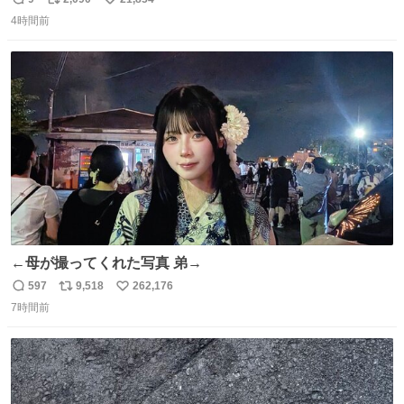
返
リ
い
4時間前
信
ポ
い
数
ス
ね
ト
数
数
←母が撮ってくれた写真 弟→
597
9,518
262,176
返
リ
い
7時間前
信
ポ
い
数
ス
ね
ト
数
数