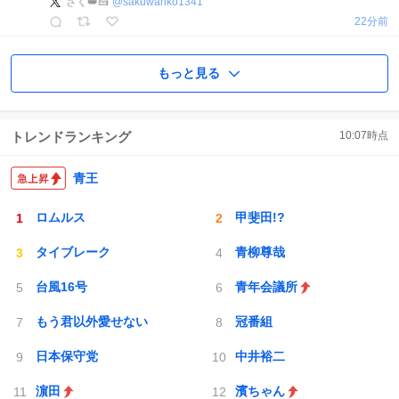
さく👑🍰
@
sakuwanko1341
22分前
もっと見る
トレンドランキング
10:07
時点
青王
ロムルス
甲斐田!?
タイブレーク
青柳尊哉
台風16号
青年会議所
もう君以外愛せない
冠番組
日本保守党
中井裕二
濵田
濱ちゃん