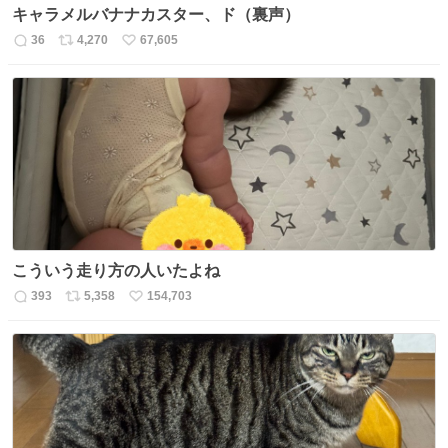
キャラメルバナナカスター、ド（裏声）
36
4,270
67,605
返
リ
い
信
ポ
い
数
ス
ね
ト
数
数
こういう走り方の人いたよね
393
5,358
154,703
返
リ
い
信
ポ
い
数
ス
ね
ト
数
数