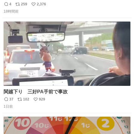
4
259
2,376
返
リ
い
18時間前
信
ポ
い
数
ス
ね
ト
数
数
関越下り 三好PA手前で事故
37
102
929
返
リ
い
1日前
信
ポ
い
数
ス
ね
ト
数
数