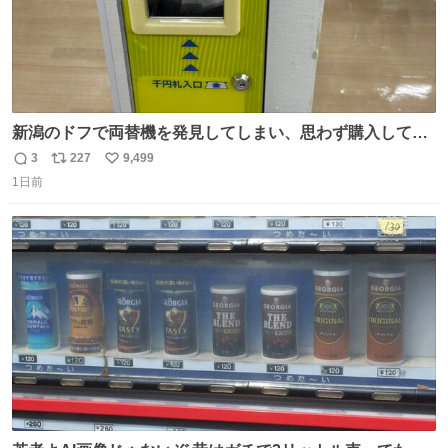
新潟のドフで両替機を発見してしまい、思わず購入してし
まい大阪に発送するイベントが発生
3
227
9,499
返
リ
い
1日前
信
ポ
い
数
ス
ね
ト
数
数