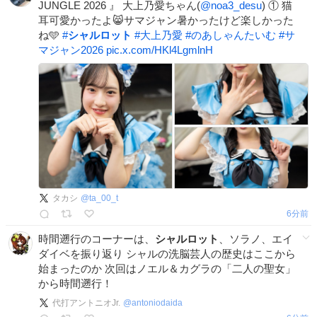
JUNGLE 2026 』 ‍大上乃愛ちゃん(
@noa3_desu
) ① 猫
耳可愛かったよ😸サマジャン暑かったけど楽しかった
ね🩵
#
シャルロット
#
大上乃愛
#
のあしゃんたいむ
#
サ
マジャン2026
pic.x.com/HKl4LgmlnH
タカシ
@
ta_00_t
6分前
時間遡行のコーナーは、
シャルロット
、ソラノ、エイ
ダイベを振り返り シャルの洗脳芸人の歴史はここから
始まったのか 次回はノエル＆カグラの「二人の聖女」
から時間遡行！
代打アントニオJr.
@
antoniodaida