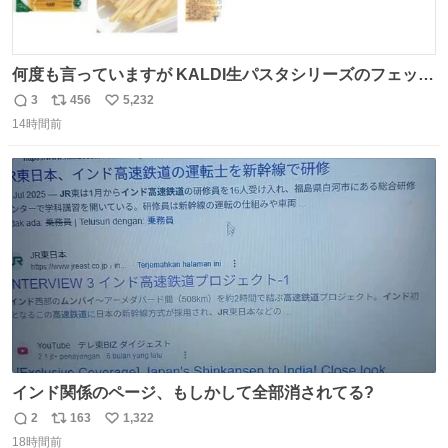
何度も言っていますが KALDI生パスタシリーズのフェット
チーネは 真剣(ガチ)で美味いぞ
3
456
5,232
返
リ
い
14時間前
信
ポ
い
数
ス
ね
ト
数
数
インド関係のページ、もしかして全部消されてる?
2
163
1,322
返
リ
い
18時間前