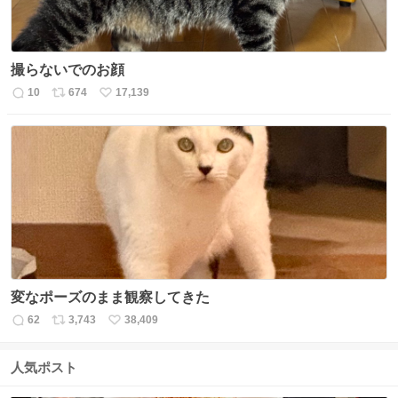
撮らないでのお顔
10
674
17,139
返
リ
い
信
ポ
い
数
ス
ね
ト
数
数
変なポーズのまま観察してきた
62
3,743
38,409
返
リ
い
信
ポ
い
数
ス
ね
人気ポスト
ト
数