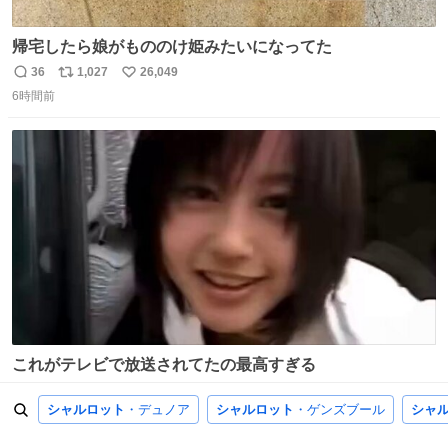
帰宅したら娘がもののけ姫みたいになってた
36
1,027
26,049
返
リ
い
6時間前
信
ポ
い
数
ス
ね
ト
数
数
これがテレビで放送されてたの最高すぎる
20
102
3,212
返
リ
い
シャルロット
・デュノア
シャルロット
・ゲンズブール
シャ
1日前
信
ポ
い
数
ス
ね