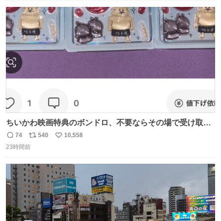
数
ス
ね
ト
数
数
ちいかわ映画特典のボンドロ、不要ならその場で受け取り
辞退すれば良いのに白々しい
74
540
10,558
返
リ
い
23時間前
信
ポ
い
数
ス
ね
ト
数
数