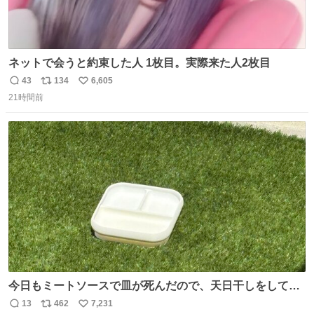
ネットで会うと約束した人 1枚目。実際来た人2枚目
43
134
6,605
返
リ
い
21時間前
信
ポ
い
数
ス
ね
ト
数
数
今日もミートソースで皿が死んだので、天日干しをしてい
ます🍝 ありがとう先人の知恵
13
462
7,231
返
リ
い