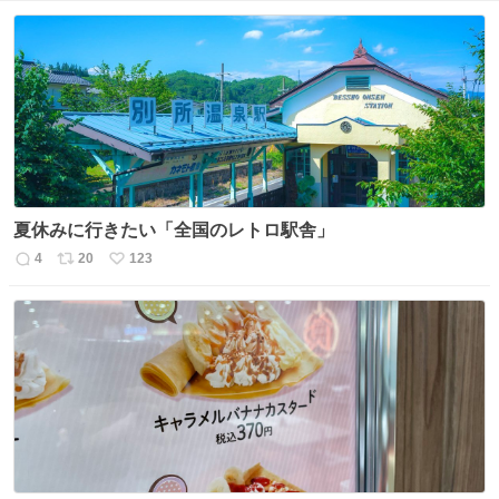
夏休みに行きたい「全国のレトロ駅舎」
4
20
123
返
リ
い
信
ポ
い
数
ス
ね
ト
数
数