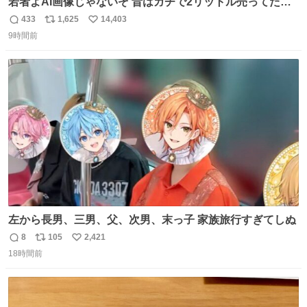
若者よAI画像じゃないぞ 昔はガチで2リットル売ってたん
やでw
433
1,625
14,403
返
リ
い
9時間前
信
ポ
い
数
ス
ね
ト
数
数
左から長男、三男、父、次男、末っ子 家族旅行すぎてしぬ
8
105
2,421
返
リ
い
18時間前
信
ポ
い
数
ス
ね
ト
数
数