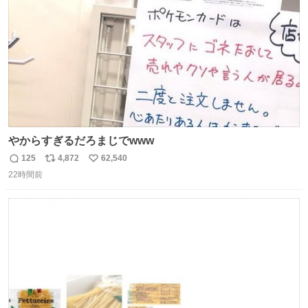
数
やからすぎるだろまじでwww
125
4,872
62,540
返
リ
い
22時間前
信
ポ
い
数
ス
ね
ト
数
数