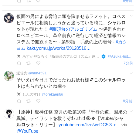
6分前
仮面の男による脅迫に頭を悩ませるラメット。ロベス
ピエールに相談しようかと迷っている時に、
シャルロ
ット
が現れた！
#
断頭台のアルゴリズム
〜処刑された
ロベスピエール、革命前夜に逆行して経済と情報のシ
ステムで無双する〜 - 第98話 手紙の上の暗号 -
#
カク
ヨム
kakuyomu.jp/works/29120516…
あすか@なろう『断頭台のアルゴリズム』連載中
@
AsukaHistoria
7分前
返信先:
@
nun4591
そいえば今日までだったねお疲れ様💕︎この
シャルロッ
ト
はもらわないとね😂✨️
しんのすけ
@
orekaeritai
8分前
【原神】魔神任務 空月の歌第10幕『千尋の道、因果の
異滅』テイワットを救うぞｵｫｫｵｫｵ😭🍀【Vtuber/
シャ
ルロット
・リリー】
youtube.com/live/wcDC5l3_r…
via
@YouTube