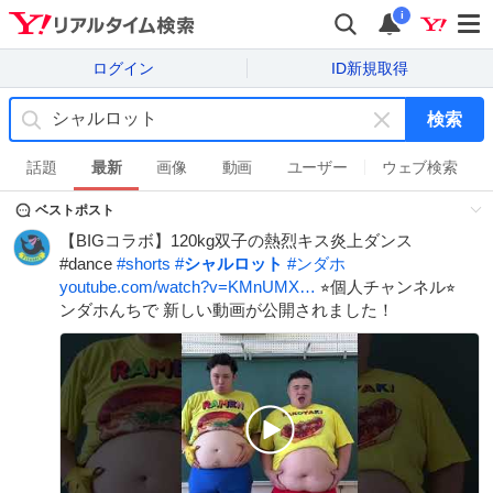
i
ログイン
ID新規取得
検索
キ
ー
話題
最新
画像
動画
ユーザー
ウェブ検索
ワ
ベストポスト
ー
ド
【BIGコラボ】120kg双子の熱烈キス炎上ダンス
を
#dance
#
shorts
#
シャルロット
#
ンダホ
消
youtube.com/watch?v=KMnUMX…
⭐︎個人チャンネル⭐︎
す
ンダホんちで 新しい動画が公開されました！