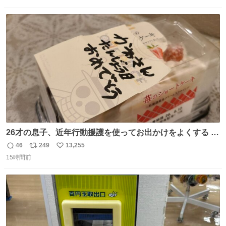
信
ポ
い
数
ス
ね
ト
数
数
26才の息子、近年行動援護を使ってお出かけをよくする 親
との外出はもう嫌らしい。 中身は小学生位なのに小癪な😅
46
249
13,255
返
リ
い
昨日は夜のショッピングモールに行った 先に寝といてよ❗
15時間前
信
ポ
い
と何度も何度も言い残して。 起きたら冷蔵庫に… ああ、こ
数
ス
ね
れ買いに行ってくれたんだ…😭
ト
数
数