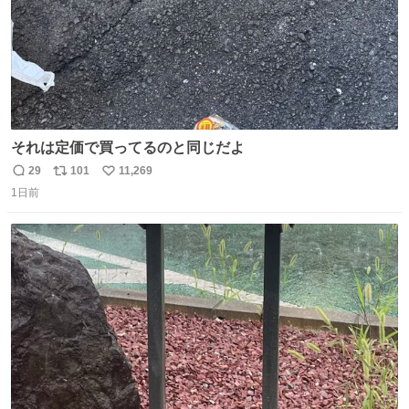
それは定価で買ってるのと同じだよ
29
101
11,269
返
リ
い
1日前
信
ポ
い
数
ス
ね
ト
数
数