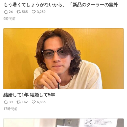
もう暑くてしょうがないから、 「新品のクーラーの室外機
のミニチュア」 でも見ていってよ
24
565
3,250
返
リ
い
9時間前
信
ポ
い
数
ス
ね
ト
数
数
結婚して1年 結婚して5年
39
162
6,835
返
リ
い
17時間前
信
ポ
い
数
ス
ね
ト
数