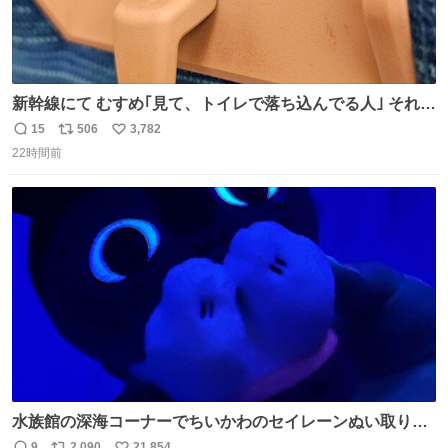
新幹線にて むすめ｢見て、トイレで落ち込んでる人｣ それに
しか見えなくなった どうしてくれるんだ
15
506
3,782
返
リ
い
22時間前
信
ポ
い
数
ス
ね
ト
数
数
水族館の深海コーナーでちいかわのセイレーンぬい取り出
したら目光っててビビりました #ちいかわ
9
2,090
21,854