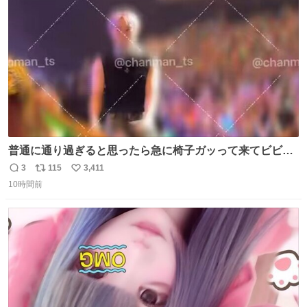
数
普通に通り過ぎると思ったら急に椅子ガッって来てビビっ
た。そんでまじいい匂い。← #超特急_ESCORT
3
115
3,411
返
リ
い
10時間前
信
ポ
い
数
ス
ね
ト
数
数