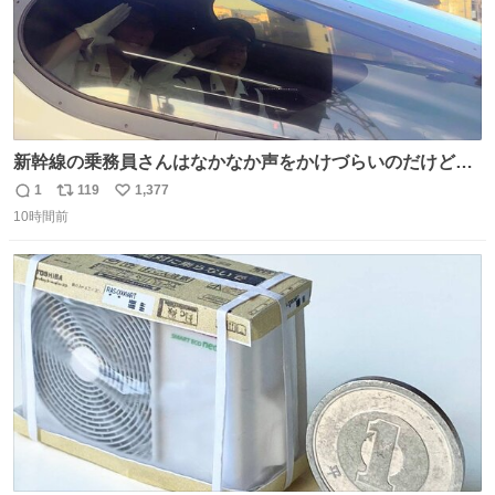
新幹線の乗務員さんはなかなか声をかけづらいのだけど😅
ルミエールの運転士さん、運転台にカメラマン向けたらお
1
119
1,377
返
リ
い
二人で敬礼🫡✨ 暗くて上手く撮れないなぁ…な顔してた
10時間前
信
ポ
い
ら、わざわざ車外に出て来てくださり✨ 「フリー素材なの
数
ス
ね
で載せて大丈夫です！」と自ら言ってくださる親切気さく
ト
数
数
なS運転士さん感謝