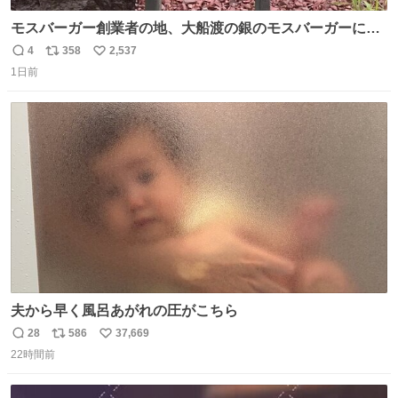
モスバーガー創業者の地、大船渡の銀のモスバーガーに一
礼。
4
358
2,537
返
リ
い
1日前
信
ポ
い
数
ス
ね
ト
数
数
夫から早く風呂あがれの圧がこちら
28
586
37,669
返
リ
い
22時間前
信
ポ
い
数
ス
ね
ト
数