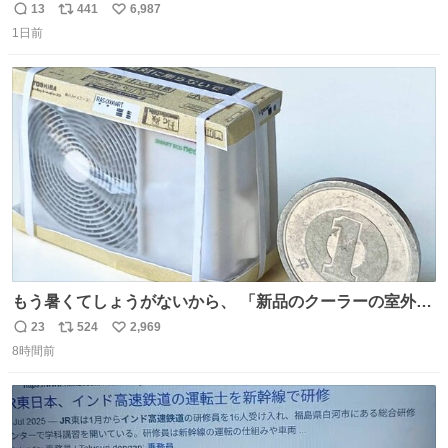
ます🍝 ありがとう先人の知恵
13
441
6,987
返
リ
い
1日前
信
ポ
い
数
ス
ね
ト
数
数
もう暑くてしょうがないから、 「新品のクーラーの室外機
のミニチュア」 でも見ていってよ
23
524
2,969
返
リ
い
8時間前
信
ポ
い
数
ス
ね
ト
数
数