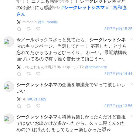
す！！ ニノにも感謝✨✨✨！！
シークレットシネマ
と
の出会いにも感謝✨✨
#
シークレットシネマ
#
二宮和也
さん
mimonin
@
ni_momiji
8月7日(金) 15:25
今メールボックスざっと見てたら、
シークレットシネ
マ
のキャンペーン、当選してたー！ 応募したことすら
忘れてたからちょっとびっくり。 わーい。最近結構映
画づいてるので有り難く使わせて頂こう〜。
いちごれもん牛乳7/19NHKホールJT2
@
activeberry
8月7日(金) 14:44
シークレットシネマ
の企画を加瀬亮でやって欲しいぃ
いい
🍀
@
Cv1Hsgy
8月7日(金) 13:56
シークレットシネマ
も科博も楽しかったんだけど自担
ではないお出かけが多かったから、久々に翔くんのた
めの(？)お出かけをしてちょー楽しかった😻🎶