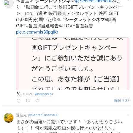
🎯当選🎯
シークレットシネマ
@SecretCinema00
様よ
り 「映画館に行こう!映画GIFTプレゼントキャンペー
ン」にて当選💗 映画鑑賞デジタルギフト 映画 GIFT
(1,000円分)届いた😚🙏 #
シークレットシネマ
#映画
GIFT#当選 #当選報告#JLOVE当選報告
pic.x.com/mis36pqiKr
JLOVE
@
smapsick
昨日 7:37
返信先:
@
SecretCinema00
まさかの当選✨に驚いています！！ありがとうござい
ます！！ 何か素敵な映画を観に行きたいと思いま