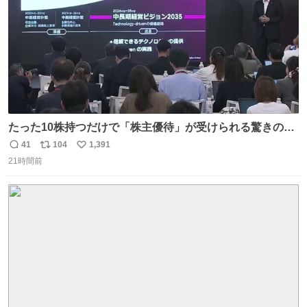
たった10株持つだけで「株主優待」が受けられる驚きの企
業ランキング 第9位：不二家（株価：約2,400円） 第8位：
41
104
1,391
返
リ
い
日本マクドナルド（株価：約7,600円） 第7位：ソニーグル
21時間前
信
ポ
い
ープ（株価：約3,341円） 第6位：鈴茂器工（株価：約
数
ス
ね
1,070円） 第5位：壱番屋（CoCo壱番屋カレー）（株価：
ト
数
数
約900円）