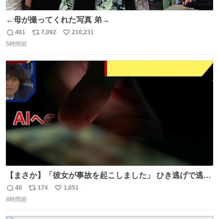
←母が撮ってくれた写真 弟→
461
7,092
210,231
返
リ
い
5時間前
信
ポ
い
数
ス
ね
ト
数
数
【まさか】「彼女が事故を起こしました」 ひき逃げで逃走
した男、AIの相談履歴で“ウソ発覚” 警察が男のスマホを押
40
174
1,051
返
リ
い
収して解析すると、出頭する前に事故の詳しい状況やどう
8時間前
信
ポ
い
対応すればいいかをAIに相談していたことがわかった。し
数
ス
ね