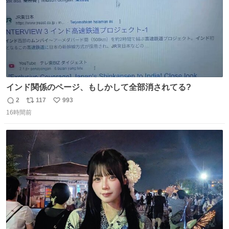
インド関係のページ、もしかして全部消されてる?
2
117
993
返
リ
い
16時間前
信
ポ
い
数
ス
ね
ト
数
数