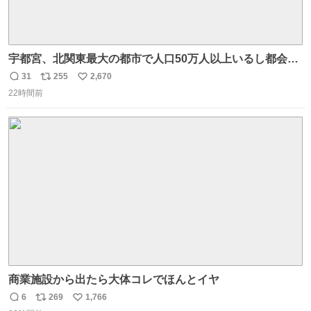
宇都宮、北関東最大の都市で人口50万人以上いるし都会何
だろうなと思っていたら想像以上に都会で興奮した
31
255
2,670
返
リ
い
22時間前
信
ポ
い
数
ス
ね
ト
数
数
商業施設から出たら大体コレでほんとイヤ
6
269
1,766
返
リ
い