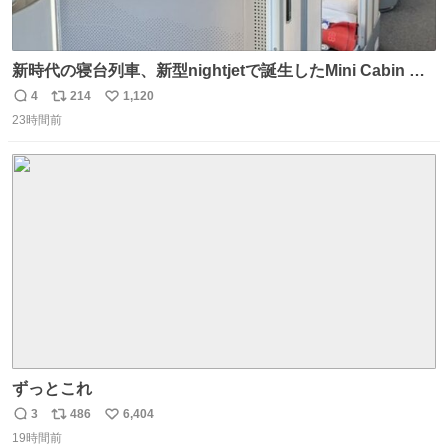
新時代の寝台列車、新型nightjetで誕生したMini Cabin ま
さに走るカプセルホテルといった感じで、一人旅で利用す
4
214
1,120
返
リ
い
るのにはちょうどいい設備。 他の人も言ってましたが、サ
23時間前
信
ポ
い
ンライズの後継に欲しい…
数
ス
ね
ト
数
数
ずっとこれ
3
486
6,404
返
リ
い
19時間前
信
ポ
い