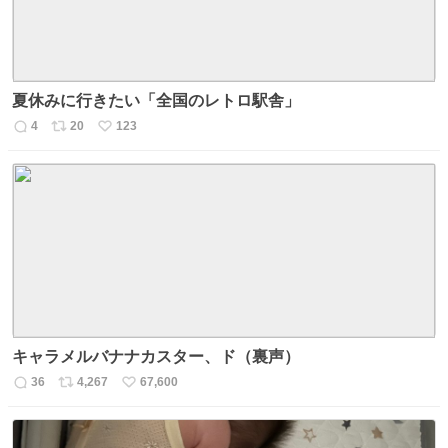
夏休みに行きたい「全国のレトロ駅舎」
4
20
123
返
リ
い
信
ポ
い
数
ス
ね
ト
数
数
キャラメルバナナカスター、ド（裏声）
36
4,267
67,600
返
リ
い
信
ポ
い
数
ス
ね