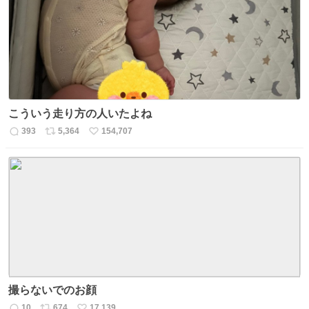
ト
数
数
こういう走り方の人いたよね
393
5,364
154,707
返
リ
い
信
ポ
い
数
ス
ね
ト
数
数
撮らないでのお顔
10
674
17,139