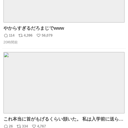
やからすぎるだろまじでwww
114
4,396
56,079
返
リ
い
20時間前
信
ポ
い
数
ス
ね
ト
数
数
これ本当に首がもげるくらい頷いた。 私は入学前に送られ
てきた、大学のサークル紹介冊子を見た時点で終わりを感
26
334
4,767