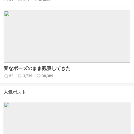
返
リ
い
信
ポ
い
数
ス
ね
ト
数
数
変なポーズのまま観察してきた
62
3,739
38,389
返
リ
い
信
ポ
い
数
ス
ね
人気ポスト
ト
数
数