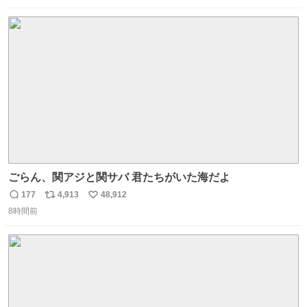
数
ス
ね
ト
数
数
ごらん、関アジと関サバ 君たちがいた海だよ
177
4,913
48,912
返
リ
い
8時間前
信
ポ
い
数
ス
ね
ト
数
数