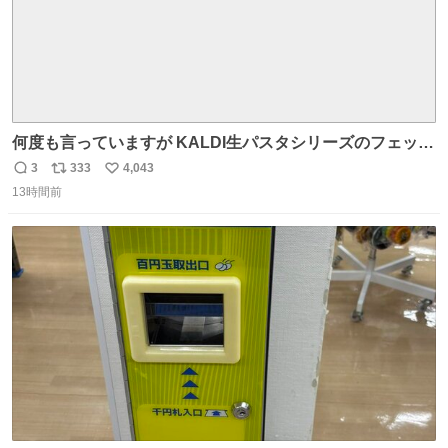
何度も言っていますが KALDI生パスタシリーズのフェット
チーネは 真剣(ガチ)で美味いぞ
3
333
4,043
返
リ
い
13時間前
信
ポ
い
数
ス
ね
ト
数
数