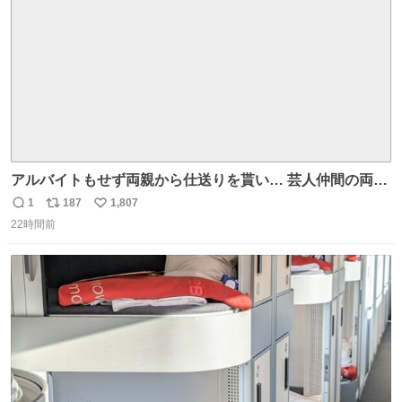
数
アルバイトもせず両親から仕送りを貰い… 芸人仲間の両親
のスネまでかじる!? ドンデコルテ銀次⚡️ 無料見逃し配信は
1
187
1,807
返
リ
い
こちらから ▶︎abema.go.link/gBLVb ◤しくじり先生
22時間前
信
ポ
い
ABEMAにて毎週最新話無料配信中◢ @10000nabe
数
ス
ね
@akmllube0617
ト
数
数