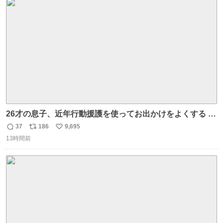
かし、AIの回答は「正直に警察に話すように」だった。
ト
数
数
26才の息子、近年行動援護を使ってお出かけをよくする 親
との外出はもう嫌らしい。 中身は小学生位なのに小癪な😅
37
186
9,695
返
リ
い
昨日は夜のショッピングモールに行った 先に寝といてよ❗
13時間前
信
ポ
い
と何度も何度も言い残して。 起きたら冷蔵庫に… ああ、こ
数
ス
ね
れ買いに行ってくれたんだ…😭
ト
数
数