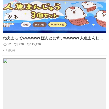
ねえまってwwwwww ほんとに怖いwwwww 人魚まんじゅ
う買ってきたから私も永遠のいのちを…ぐへへ…と思いな
52
920
15,126
返
リ
い
がら1つ食べたら 奥歯欠けたんだけど！！！！？？？ しか
20時間前
信
ポ
い
もガッツリ😭 まんじゅうだよ？？？？？？ ガリッて言っ
数
ス
ね
たから何？と思って口から出したら自分の歯wwwwww セ
ト
数
数
イレーンの呪いじゃん😭