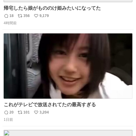
帰宅したら娘がもののけ姫みたいになってた
18
356
9,179
返
リ
い
4時間前
信
ポ
い
数
ス
ね
ト
数
数
これがテレビで放送されてたの最高すぎる
20
101
3,204
返
リ
い
1日前
信
ポ
い
数
ス
ね
ト
数