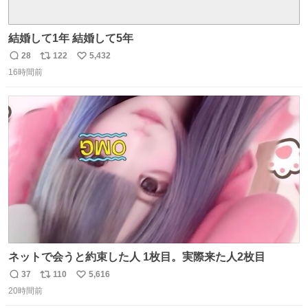
結婚して1年 結婚して5年
28
122
5,432
返
リ
い
16時間前
信
ポ
い
数
ス
ね
ト
数
数
ネットで会うと約束した人 1枚目。実際来た人2枚目
37
110
5,616
返
リ
い
20時間前
信
ポ
い