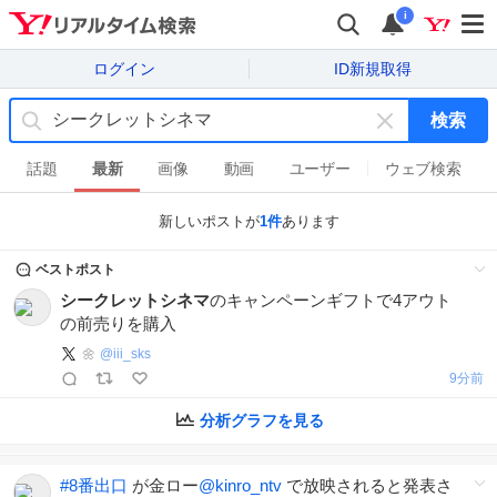
i
ログイン
ID新規取得
検索
キ
ー
話題
最新
画像
動画
ユーザー
ウェブ検索
ワ
ー
新しいポストが
1
件
あります
ド
を
ベストポスト
消
シークレットシネマ
のキャンペーンギフトで4アウト
す
の前売りを購入
🌼
@
iii_sks
9分前
分析グラフを見る
#
8番出口
が金ロー
@kinro_ntv
で放映されると発表さ