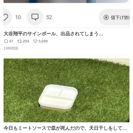
大谷翔平のサインボール、出品されてしまう…
47
204
5,040
返
リ
い
19時間前
信
ポ
い
数
ス
ね
ト
数
数
今日もミートソースで皿が死んだので、天日干しをしてい