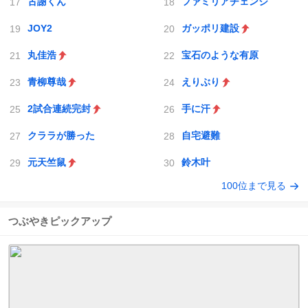
古謝くん
ファミリアチェンジ
JOY2
ガッポリ建設
丸佳浩
宝石のような有原
青柳尊哉
えりぶり
2試合連続完封
手に汗
クララが勝った
自宅避難
元天竺鼠
鈴木叶
100位まで見る
つぶやきピックアップ