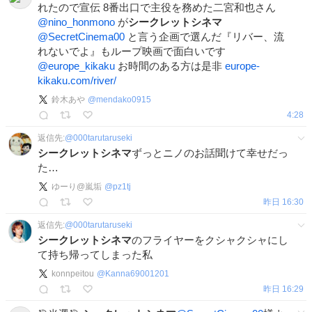
れたので宣伝 8番出口で主役を務めた二宮和也さん
@nino_honmono
が
シークレットシネマ
@SecretCinema00
と言う企画で選んだ『リバー、流
れないでよ』もループ映画で面白いです
@europe_kikaku
お時間のある方は是非
europe-
kikaku.com/river/
鈴木あや
@
mendako0915
4:28
返信先:
@
000tarutaruseki
シークレットシネマ
ずっとニノのお話聞けて幸せだっ
た…
ゆーり@嵐垢
@
pz1tj
昨日 16:30
返信先:
@
000tarutaruseki
シークレットシネマ
のフライヤーをクシャクシャにし
て持ち帰ってしまった私
konnpeitou
@
Kanna69001201
昨日 16:29