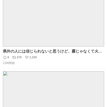
数
県外の人には信じられないと思うけど、霧じゃなくて火山
灰です🌋 #桜島
9
276
1,150
返
リ
い
21時間前
信
ポ
い
数
ス
ね
ト
数
数