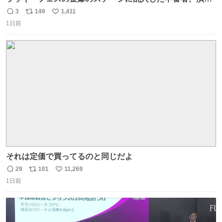
かと思ったら本物でめちゃくちゃ思想の強い紙掲げてて怖
3
149
1,411
返
リ
い
すぎる。
1日前
信
ポ
い
数
ス
ね
ト
数
数
それは定価で買ってるのと同じだよ
29
101
11,269
返
リ
い
1日前
信
ポ
い
数
ス
ね
ト
数
数