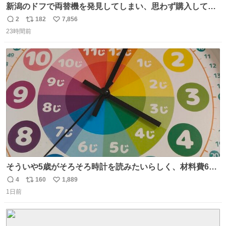
新潟のドフで両替機を発見してしまい、思わず購入してし
まい大阪に発送するイベントが発生
2
182
7,856
返
リ
い
23時間前
信
ポ
い
数
ス
ね
ト
数
数
そういや5歳がそろそろ時計を読みたいらしく、材料費600
円で作れる知育時計作ってみた！ めっちゃ簡単！ ありがと
4
160
1,889
返
リ
い
う先人！
1日前
信
ポ
い
数
ス
ね
ト
数