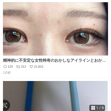
数
ス
ね
ト
数
数
精神的に不安定な女性特有のおかしなアイラインとおかし
な眉毛辞めてくれ本当に
125
313
21,922
返
リ
い
1日前
信
ポ
い
数
ス
ね
ト
数
数