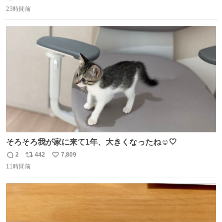
返
リ
い
じたので、女子大でもないくせに偏差値の高い大学のイン
23時間前
信
ポ
い
カレサークルに突撃して所属するという奇行で事なきを得
数
ス
ね
た。 高偏差値に行けないならせめてそれくらいした方が予
ト
数
数
後がいいです。 https://t.co/9nMHIrETkw
そろそろ我が家に来て1年、大きくなったね☺️🤍
2
442
7,809
返
リ
い
11時間前
信
ポ
い
数
ス
ね
ト
数
数