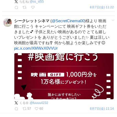
らむね
@
ss_st55
8月7日(金) 11:22
シークレットシネマ
(
@SecretCinema00
)様より 映画
館に行こう キャンペーンにて 映画ギフト券をいただ
きました💕 子供と見たい映画があるので とても嬉し
いプレゼントを ありがとうございました✨ 夏は涼しい
映画館が最高ですね🎐 何から観ようか楽しみです😊
pic.x.com/XMWxX0VVUr
くる🌼
@
fuuuu4232
57
60
8月7日(金) 11:14