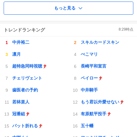
もっと見る
トレンドランキング
8:29
時点
中井裕二
スキルカードスキン
凛月
ぺこマリ
超特急同時視聴
長崎平和宣言
チェリヴェント
ペイロー
歯医者の予約
中井騎手
若林楽人
もう君以外愛せない
冠番組
有原航平投手
バット折れる
五十幡