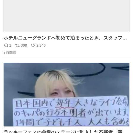
ホテルニューグランドへ初めて泊まったとき、スタッフさ
まから朝のロビーはとても綺麗ですと教えていただいた。
1
308
2,340
返
リ
い
薄暗がりの重厚な造りへ、まずやわらかな光が差し込み、
8時間前
信
ポ
い
しだいに馴染んでいって、時間をかけていつもの美しさへ
数
ス
ね
と移ろっていく。120分のドラマチック。
ト
数
数
ラッキーフェスの金爆のステージに乱入した不審者、演出