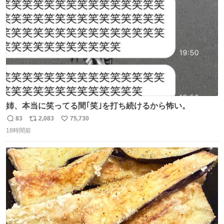
数
姉、本当に笑ってる間｢笑｣を打ち続けるから怖い。
83
2,083
75,730
返
リ
い
18時間前
信
ポ
い
数
ス
ね
ト
数
数