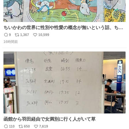
ちいかわの世界に性別や性愛の概念が無いという話、ちい
かわタロットでも恋人・女帝・女教皇あたりは性別を意識
9
1,367
10,599
返
リ
い
させないように描かれてるんだよね。かなり徹底している
16時間前
信
ポ
い
印象。
数
ス
ね
ト
数
数
函館から羽田経由で女満別に行く人がいて草
110
650
7,619