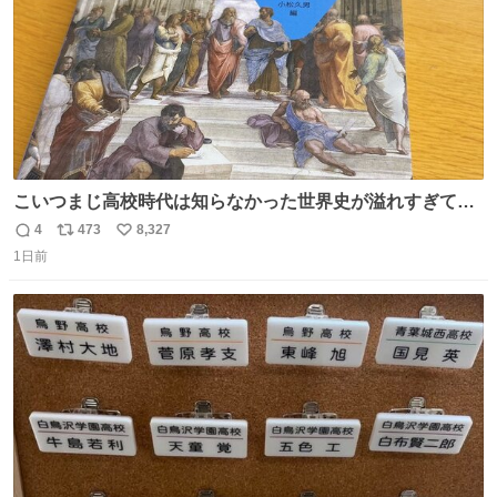
こいつまじ高校時代は知らなかった世界史が溢れすぎてて
𝑩𝑰𝑮 𝑳𝑶𝑽𝑬＿＿
4
473
8,327
返
リ
い
1日前
信
ポ
い
数
ス
ね
ト
数
数