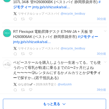
107L 34本 管H260806BK (ベストバイ 静岡県袋井市)
#
ジモティー
jmty.jp/s/shizuoka/sal…
リサイクルショップ ベストバイ
@
recycle_bestbuy
30分前
RT Flexispot 電動昇降デスク E7HW-JA + 天板 管
H260806AK (ベストバイ 静岡県袋井市)
#
ジモティー
jmty.jp/s/shizuoka/sal…
リサイクルショップ ベストバイ
@
recycle_bestbuy
30分前
ベビースケールを購入しようか一生迷ってる。でも使
うのって母乳が軌道に乗るまでの1〜2ヶ月だよね
え〜〜〜〜🥲レンタルにするかメルカリとか
ジモティ
ー
で探すか...(若干抵抗ある)
ゆな@3y🦖＋2026.9月予定🥚
@
vv6zohh
40分前
もっと見る