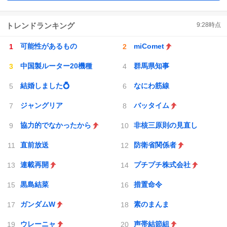
トレンドランキング
9:28
時点
可能性があるもの
miComet
中国製ルーター20機種
群馬県知事
結婚しました💍
なにわ筋線
ジャングリア
バッタイム
協力的でなかったから
非核三原則の見直し
直前放送
防衛省関係者
連載再開
プチプチ株式会社
黒島結菜
措置命令
ガンダムW
素のまんま
ウレーニャ
声帯結節組