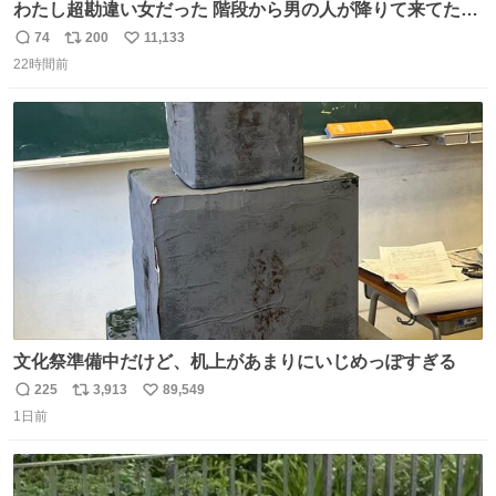
わたし超勘違い女だった 階段から男の人が降りて来てたん
だけど この格好の女が立ってたら一回は足が止まるでし
74
200
11,133
返
リ
い
ょ？普通。降りてきたのは仕事帰りっぽい男の人で、足取
22時間前
信
ポ
い
り重そうに歩いてて見るからに異変を感じたんだけど
数
ス
ね
ト
数
数
文化祭準備中だけど、机上があまりにいじめっぽすぎる
225
3,913
89,549
返
リ
い
1日前
信
ポ
い
数
ス
ね
ト
数
数