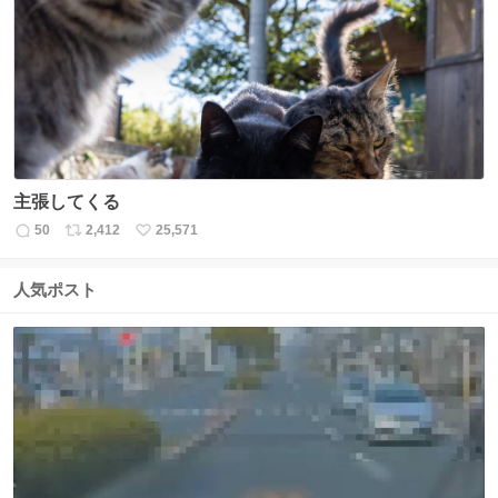
数
ス
ね
ト
数
数
主張してくる
50
2,412
25,571
返
リ
い
信
ポ
い
数
ス
ね
人気ポスト
ト
数
数