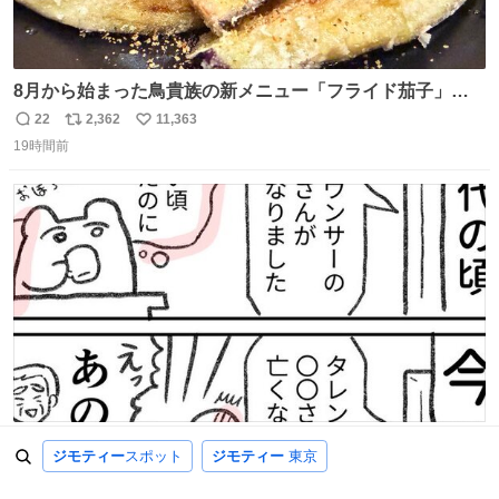
8月から始まった鳥貴族の新メニュー「フライド茄子」が
うますぎでした 信じて……
22
2,362
11,363
返
リ
い
19時間前
信
ポ
い
数
ス
ね
ト
数
数
最近、訃報を見ると思うこと
ジモティー
スポット
ジモティー
東京
17
516
4,101
返
リ
い