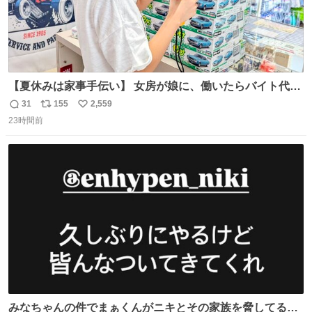
【夏休みは家事手伝い】 女房が娘に、働いたらバイト代も
らえば？と言ったら、娘は、いらない、と言って黙々と働
31
155
2,559
返
リ
い
いてくれました。 あとでソフトクリーム買ってやろうと思
23時間前
信
ポ
い
いました。
数
ス
ね
ト
数
数
みなちゃんの件でまぁくんがニキとその家族を脅してるけ