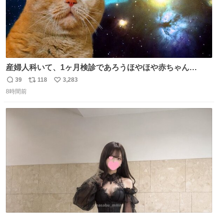
産婦人科いて、1ヶ月検診であろうほやほや赤ちゃん👩‍🍼
と推定2,3歳の女の子👧🏻をワンオペで連れてるママがいる
39
118
3,283
返
リ
い
のだけども 女の子ずっとママの側から離れない…⁉️ 手を繋
8時間前
信
ポ
い
がなくてもうろちょろしないしママが歩いたらピクミンみ
数
ス
ね
たいにﾄﾃﾄﾃついてってるし逃走しないし脱走しないし逃げ
ト
数
数
ないし走ら文字数