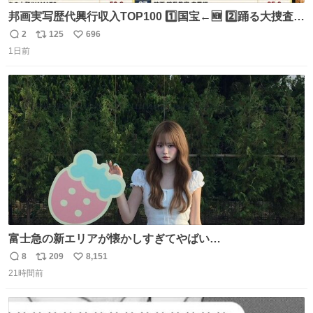
邦画実写歴代興行収入TOP100 1️⃣国宝←🆕 2️⃣踊る大捜査線
THE MOVIE2 3️⃣南極物語 4️⃣踊る大捜査線 THE MOVIE 5️⃣
2
125
696
返
リ
い
子猫物語 6️⃣劇場版コード・ブルー 7️⃣天と地と 8️⃣永遠の0
1日前
信
ポ
い
9️⃣ROOKIES-卒業- 🔟世界の中心で、愛をさけぶ … 44位 ほ
数
ス
ね
どなく、お別れです←🆕 … 60位 キングダム 魂の決戦←🆕
ト
数
数
富士急の新エリアが懐かしすぎてやばい…
8
209
8,151
返
リ
い
21時間前
信
ポ
い
数
ス
ね
ト
数