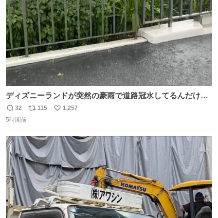
ディズニーランドが突然の豪雨で道路冠水してるんだけど
☔️ この雨で今年初のミッションクールダウン中止。幾ら何
32
115
1,257
返
リ
い
でもやばすぎだろ...
5時間前
信
ポ
い
数
ス
ね
ト
数
数