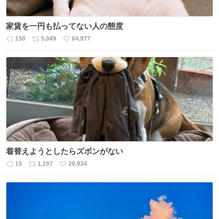
家賃を一円も払ってない人の態度
150
5,049
64,977
返
リ
い
信
ポ
い
数
ス
ね
ト
数
数
着替えようとしたらズボンがない
15
1,197
20,934
返
リ
い
信
ポ
い
数
ス
ね
ト
数
数