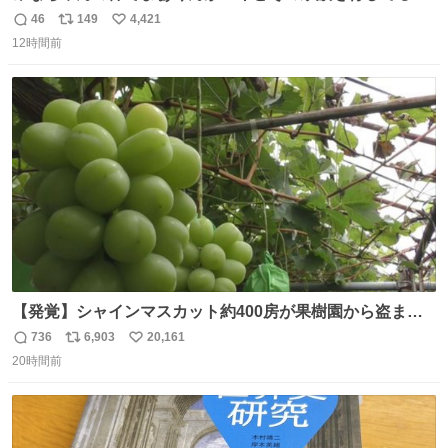
ど絶対間違えてる。 悪いのは誹謗中傷した人達でしょ。こ
46
149
4,421
返
リ
い
んなのみなちゃん望んでないし曲がった正義すぎる
12時間前
信
ポ
い
数
ス
ね
ト
数
数
【発覚】シャインマスカット約400房が果樹園から盗まれ
る 栃木・佐野市 news.livedoor.com/article/detail… 被害
736
6,903
20,161
返
リ
い
に遭った果樹園には防犯カメラなどはなく、シャインマス
20時間前
信
ポ
い
カットが盗まれた木には刃物などで切られた跡が。市内で
数
ス
ね
今年に入って同様の被害は確認されておらず、警察はパト
ト
数
数
ロールを強化する。