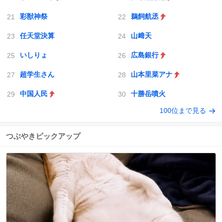
彩獣神祭
鵜飼航丞
任天堂決算
山﨑天
いしりょ
広島銀行
超学生さん
山本里菜アナ
中国人民
十勝岳噴火
100位まで見る
つぶやきピックアップ