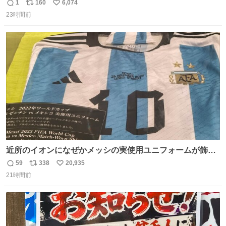
1
160
6,074
返
リ
い
23時間前
信
ポ
い
数
ス
ね
ト
数
数
近所のイオンになぜかメッシの実使用ユニフォームが飾っ
てあっておもろい
59
338
20,935
返
リ
い
21時間前
信
ポ
い
数
ス
ね
ト
数
数