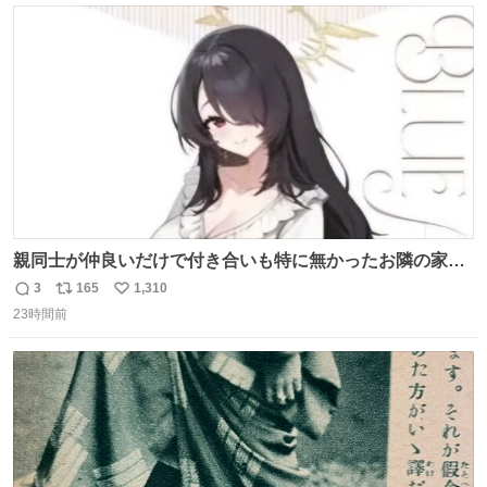
ト
数
数
親同士が仲良いだけで付き合いも特に無かったお隣の家に
自分とこの親が外せない用事があるからと半ば強制的に預
3
165
1,310
返
リ
い
けられて空き部屋が無いからたまに見かけるけどロクに会
23時間前
信
ポ
い
話したことも無い一人娘と同じ部屋で寝るように言われ恐
数
ス
ね
る恐る部屋の扉を開けた先にこの光景が待ってた時の少年
ト
数
数
の反応を答えよ