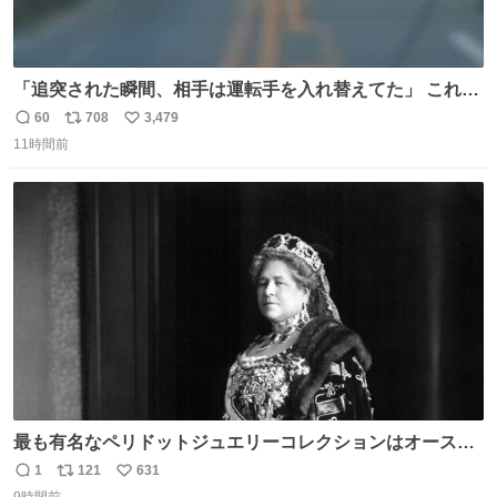
「追突された瞬間、相手は運転手を入れ替えてた」 これ実
話。 しかも後で無免許と判明。 ドラレコ無かったら完全に
60
708
3,479
返
リ
い
やられてた案件。 #追突 #替え玉 #無免許運転
11時間前
信
ポ
い
数
ス
ね
ト
数
数
最も有名なペリドットジュエリーコレクションはオースト
リア大公妃イザベラが所有していたもの。一時期キッチン
1
121
631
返
リ
い
ペーパーに包んで保管されていたことに衝撃💥を受けた。
9時間前