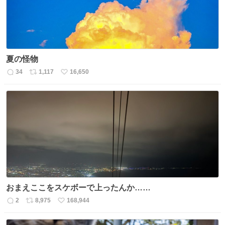
夏の怪物
34
1,117
16,650
返
リ
い
信
ポ
い
数
ス
ね
ト
数
数
おまえここをスケボーで上ったんか……
2
8,975
168,944
返
リ
い
信
ポ
い