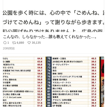
こんなの、しらなかった…誰も教えてくれなかった…。
1
6,880
30,135
返
リ
い
20時間前
信
ポ
い
数
ス
ね
ト
数
数