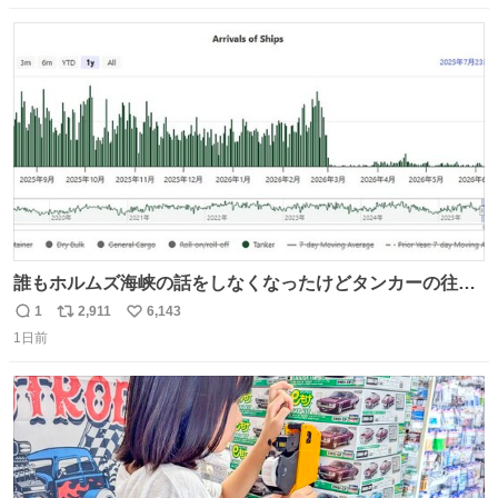
数
ス
ね
ト
数
数
誰もホルムズ海峡の話をしなくなったけどタンカーの往来
は消滅したままですねと
1
2,911
6,143
返
リ
い
1日前
信
ポ
い
数
ス
ね
ト
数
数