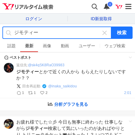
i
ログイン
ID新規取得
検索
キ
ー
話題
最新
画像
動画
ユーザー
ウェブ検索
ワ
ベストポスト
ー
ド
返信先:
@
sk4qSK8RaO39983
を
ジモティー
とかで近くの人から もらえたりしないです
消
か？？
す
田舎再起動
@
inaka_saikidou
1
1
2
2:01
分析グラフを見る
お疲れ様でした☆彡 今日も無事に終わった 仕事しな
がら
ジモティー
検索して気にいったのがあればやりと
り トリニータチケット🎟️があった！？ いつでもどこ