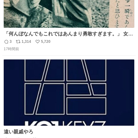
「何んぼなんでもこれではあんまり勇敢すぎます。」 女性
の立ち振る舞い指南コーナーで、大股を「下品」や「はし
3
1,314
5,720
返
リ
い
たない」という言葉を使わず「勇敢すぎます」と洒落っ気
17時間前
信
ポ
い
たっぷりにたしなめる当時の言葉選びよ 勇敢すぎます、使
数
ス
ね
っていきたい… （昭和4年婦人倶楽部新年号より）
ト
数
数
遠い親戚やろ