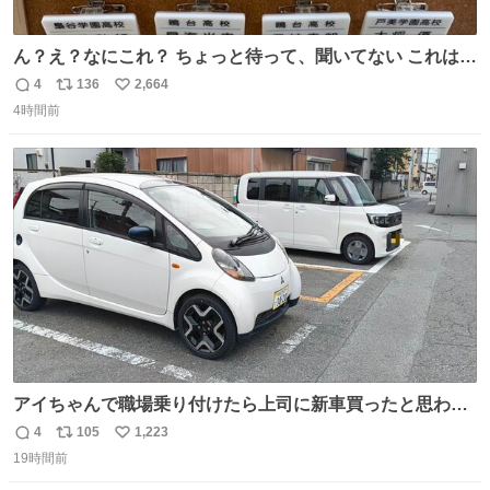
ん？え？なにこれ？ ちょっと待って、聞いてない これは販
売されているのもですか？
4
136
2,664
返
リ
い
4時間前
信
ポ
い
数
ス
ね
ト
数
数
アイちゃんで職場乗り付けたら上司に新車買ったと思われ
たの嬉しすぎる。 20年落ちの車もやりようによっては新車
4
105
1,223
返
リ
い
っぽく見えるってことよ。 令和の車の横に並べても違和感
19時間前
信
ポ
い
ない平成18年式です。
数
ス
ね