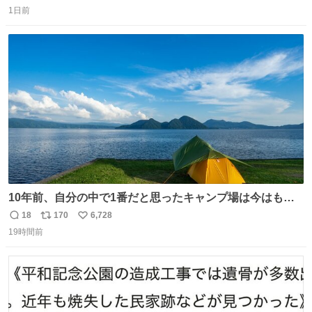
返
リ
い
1日前
信
ポ
い
数
ス
ね
ト
数
数
10年前、自分の中で1番だと思ったキャンプ場は今はもう
ない
18
170
6,728
返
リ
い
19時間前
信
ポ
い
数
ス
ね
ト
数
数