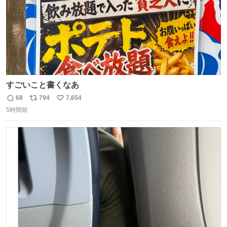
すごいこと書くなあ
68
794
7,654
返
リ
い
5時間前
信
ポ
い
数
ス
ね
ト
数
数