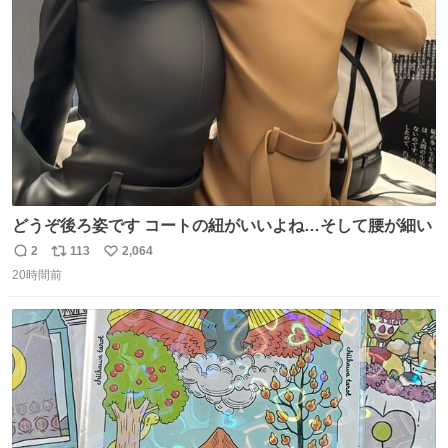
ト
数
数
どうぞ後ろ姿です コートの紐がいいよね…そして腰が細い
2
113
2,064
返
リ
い
20時間前
信
ポ
い
数
ス
ね
ト
数
数