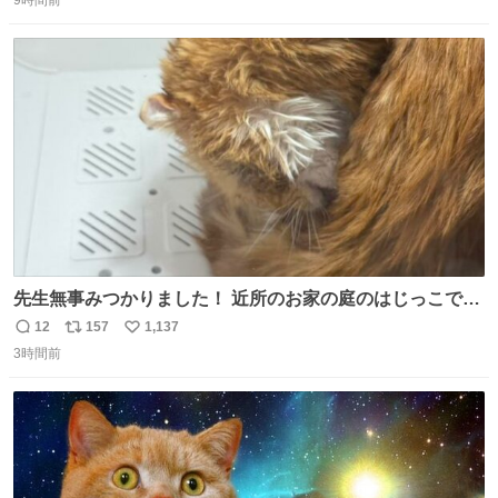
信
ポ
い
数
ス
ね
ト
数
数
先生無事みつかりました！ 近所のお家の庭のはじっこでう
ずくまってました💦 拡散してくれたり探してくれたみなさ
12
157
1,137
返
リ
い
ん本当にありがとございます！ 飛び出し防止柵を増やして
3時間前
信
ポ
い
先生とちょびが怖い思いをしないでいいようにしようと思
数
ス
ね
う！
ト
数
数