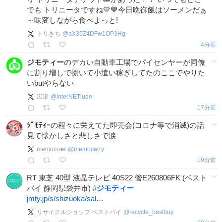
でも トリニータですね💛💙今日晩御飯はソーメンだぁ
～味変しながら食べよっと!
トリきち
@
aX35Z4DFw1OP3Hg
5分前
ジモティー
のデカい自動車工場でパイセンヤーが同僚
に割り増しで捌いて小遣い稼ぎしてたのここでやりた
いbutやらない
広瀬
@
interNETlude
18分前
ｼﾞﾓﾃｨｰ
の程々に栄えてた即売会(コロナ等で消滅)の話
見て懐かしさと悲しさで涙
memoco🍛
@
memocarry
19分前
RT 東芝 40型 液晶テレビ 40S22 管E260806FK (ベスト
バイ 静岡県袋井市)
#
ジモティー
jmty.jp/s/shizuoka/sal…
リサイクルショップ ベストバイ
@
recycle_bestbuy