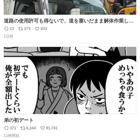
道路の使用許可も得ないで、道を塞いだまま解体作業して
る。 写真を撮ろうとしたら「勝手に写真撮るな馬鹿野郎」
13
273
833
返
リ
い
と罵倒されるなど。
1日前
信
ポ
い
数
ス
ね
ト
数
数
弟の初デート
371
6,344
91,701
返
リ
い
11時間前
信
ポ
い