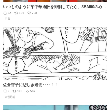
いつものように某中華通販を徘徊してたら、3BM60のぬい
ぐるみを発見してしまった…。
22
101
798
返
リ
い
1日前
信
ポ
い
数
ス
ね
ト
数
数
佐倉杏子に悲しき過去‥‥！！
2
106
587
返
リ
い
17時間前
信
ポ
い
数
ス
ね
ト
数