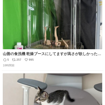
ト
数
数
山善の食洗機 乾燥ブースにしてますが高さが欲しかったの
でコレクションケースを置くだけのツルセコ改造 扉が手前
5
257
995
返
リ
い
に開き天井の温度もしっかり上がるのでかなり使いやすく
18時間前
信
ポ
い
なりました😎
数
ス
ね
ト
数
数