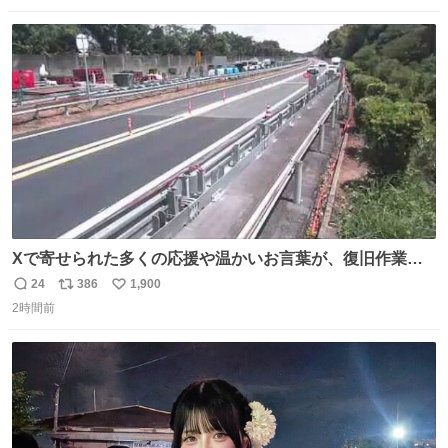
数
ス
ね
ト
数
数
Xで寄せられた多くの応援や温かいお言葉が、復旧作業に
携わる社員の大きな励みとなっております。ありがとうご
24
386
1,900
返
リ
い
ざいます。 九州道
2時間前
信
ポ
い
数
ス
ね
ト
数
数