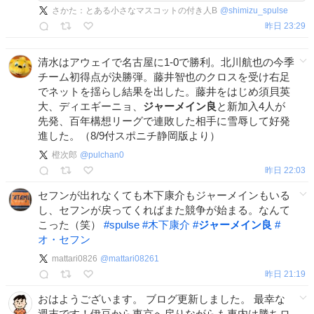
さかた：とある小さなマスコットの付き人B
@
shimizu_spulse
昨日 23:29
清水はアウェイで名古屋に1-0で勝利。北川航也の今季
チーム初得点が決勝弾。藤井智也のクロスを受け右足
でネットを揺らし結果を出した。藤井をはじめ須貝英
大、ディエギーニョ、
ジャーメイン良
と新加入4人が
先発、百年構想リーグで連敗した相手に雪辱して好発
進した。（8/9付スポニチ静岡版より）
橙次郎
@
pulchan0
昨日 22:03
セフンが出れなくても木下康介もジャーメインもいる
し、セフンが戻ってくればまた競争が始まる。なんて
こった（笑）
#
spulse
#
木下康介
#
ジャーメイン良
#
オ・セフン
mattari0826
@
mattari08261
昨日 21:19
おはようございます。 ブログ更新しました。 最幸な
週末です！伊豆から東京へ戻りながらも車内は勝ちロ