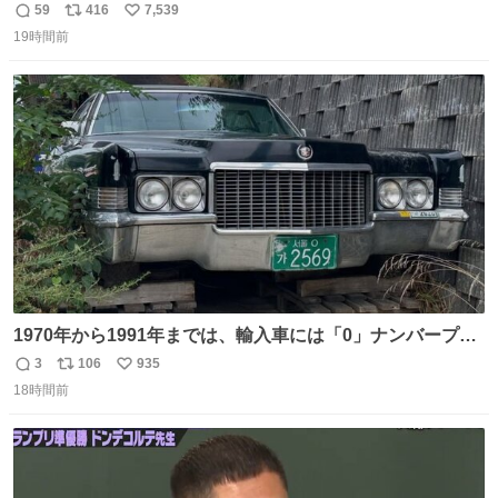
辞退すれば良いのに白々しい
59
416
7,539
返
リ
い
19時間前
信
ポ
い
数
ス
ね
ト
数
数
1970年から1991年までは、輸入車には「0」ナンバープレ
ートが使用されていました。 その後、この制度は廃止さ
3
106
935
返
リ
い
れ、すべての「0」ナンバープレートは抹消・無効化され
18時間前
信
ポ
い
ました。 ところが最近、その「0」ナンバープレートを装
数
ス
ね
着した車両が発見されました。 今でも残っていること自体
ト
数
数
が奇跡です……。