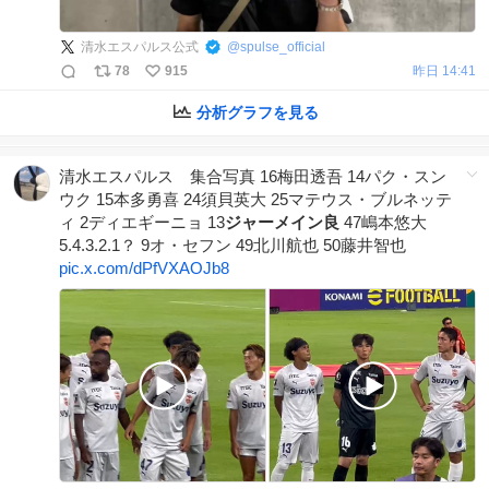
清水エスパルス公式
@
spulse_official
78
915
昨日 14:41
分析グラフを見る
清水エスパルス 集合写真 16梅田透吾 14パク・スン
ウク 15本多勇喜 24須貝英大 25マテウス・ブルネッテ
ィ 2ディエギーニョ 13
ジャーメイン良
47嶋本悠大
5.4.3.2.1？ 9オ・セフン 49北川航也 50藤井智也
pic.x.com/dPfVXAOJb8