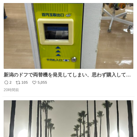
数
ス
ね
ト
数
数
新潟のドフで両替機を発見してしまい、思わず購入してし
まい大阪に発送するイベントが発生
2
105
5,055
返
リ
い
20時間前
信
ポ
い
数
ス
ね
ト
数
数