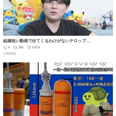
結婚祝い動画で出てくるわけがないテロップ
youtu.be/4pJ7U22AYtw
9
380
4,974
返
リ
い
11時間前
信
ポ
い
数
ス
ね
ト
数
数