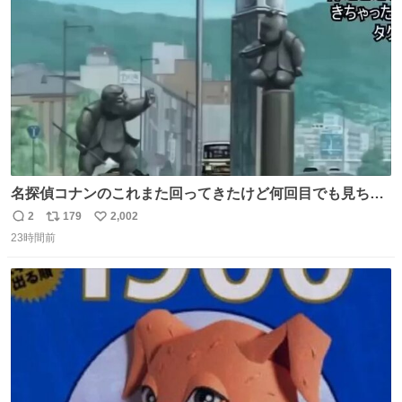
数
名探偵コナンのこれまた回ってきたけど何回目でも見ちゃ
う魔力あるのよな
2
179
2,002
返
リ
い
23時間前
信
ポ
い
数
ス
ね
ト
数
数