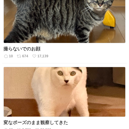
ト
数
数
撮らないでのお顔
10
674
17,139
返
リ
い
信
ポ
い
数
ス
ね
ト
数
数
変なポーズのまま観察してきた