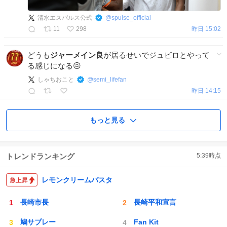
清水エスパルス公式
@
spulse_official
11
298
昨日 15:02
どうも
ジャーメイン良
が居るせいでジュビロとやって
る感じになる😣
しゃちおこと
@
semi_lifefan
昨日 14:15
もっと見る
トレンドランキング
5:39
時点
レモンクリームパスタ
長崎市長
長崎平和宣言
鳩サブレー
Fan Kit