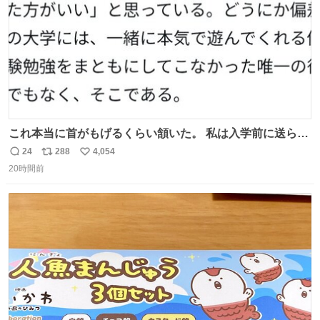
これ本当に首がもげるくらい頷いた。 私は入学前に送られ
てきた、大学のサークル紹介冊子を見た時点で終わりを感
24
288
4,054
返
リ
い
じたので、女子大でもないくせに偏差値の高い大学のイン
20時間前
信
ポ
い
カレサークルに突撃して所属するという奇行で事なきを得
数
ス
ね
た。 高偏差値に行けないならせめてそれくらいした方が予
ト
数
数
後がいいです。 https://t.co/9nMHIrETkw