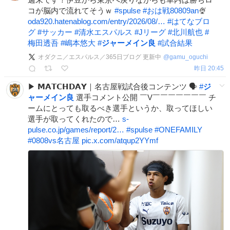
コが脳内で流れてそうｗ
#
spulse
#
おは戦80809an
🍨
oda920.hatenablog.com/entry/2026/08/…
#
はてなブロ
グ
#
サッカー
#
清水エスパルス
#
Jリーグ
#
北川航也
#
梅田透吾
#
嶋本悠大
#
ジャーメイン良
#
試合結果
オダクニ／エスパルス／365日ブログ 更新中
@
gamu_oguchi
昨日 20:45
▶︎ 𝗠𝗔𝗧𝗖𝗛𝗗𝗔𝗬｜名古屋戦試合後コンテンツ 🗣️
#
ジ
ャーメイン良
選手コメント公開 ￣V￣￣￣￣￣￣￣ チ
ームにとっても取るべき選手というか、取ってほしい
選手が取ってくれたので…
s-
pulse.co.jp/games/report/2…
#
spulse
#
ONEFAMILY
#
0808vs名古屋
pic.x.com/atqup2YYmf