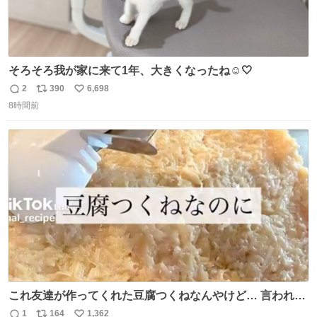
そろそろ我が家に来て1年、大きくなったね☺️🤍
2
390
6,698
返
リ
い
8時間前
信
ポ
い
数
ス
ね
ト
数
数
これ友達が作ってくれた豆腐つくねなんやけど… 言われる
まで豆腐って気づかなかった🤣✨ふわふわで食べ応えある
1
164
1,362