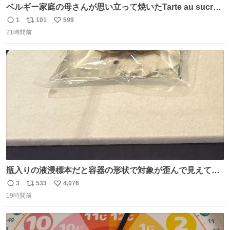
ベルギー家庭の母さんが思い立って焼いたTarte au sucre
は「砂糖のケーキ」。パイ生地に砂糖をたっぷり振りか
1
101
599
返
リ
い
け、クリームと卵の液を注いで焼くだけ。溶けた砂糖はね
21時間前
信
ポ
い
っとり甘い層になり、懐かしい味。「フランス北部とベル
数
ス
ね
ギーのだよ」というこれ、素朴な焼菓子に見えてナポレオ
ト
数
数
ン戦争の歴史があった。
瓶入りの液浸標本だと容器の形状で対象が歪んで見えてし
まうことから、なるべく歪みがない状態で観察しやすいよ
3
533
4,076
返
リ
い
うにこのような形で保存していると前に科博の先生から教
19時間前
信
ポ
い
えてもらった #国立科学博物館
数
ス
ね
ト
数