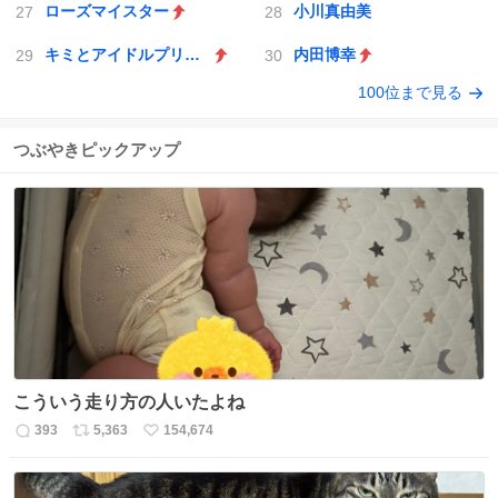
ローズマイスター
小川真由美
キミとアイドルプリキュア♪
内田博幸
100位まで見る
つぶやきピックアップ
こういう走り方の人いたよね
393
5,363
154,674
返
リ
い
信
ポ
い
数
ス
ね