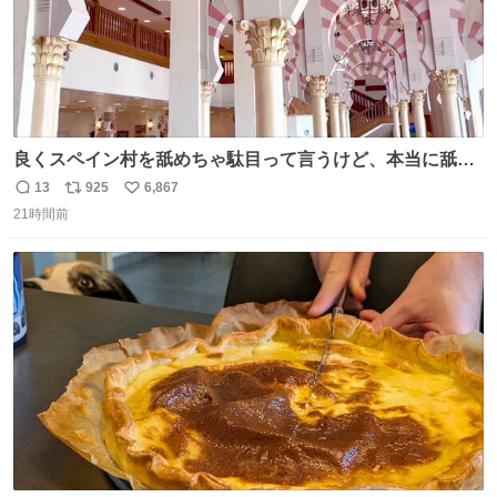
良くスペイン村を舐めちゃ駄目って言うけど、本当に舐め
ちゃ行けないのはスペィン村ホテル🏛🏨 だってロビーから
13
925
6,867
返
リ
い
中庭抜けるだけでこの有様🤩 ディズニーホテル泊まってる
21時間前
信
ポ
い
場所じゃない。 5年振りの志摩スペイン村パルケエスパー
数
ス
ね
ニャは益々素晴らしい場所になってる
ト
数
数