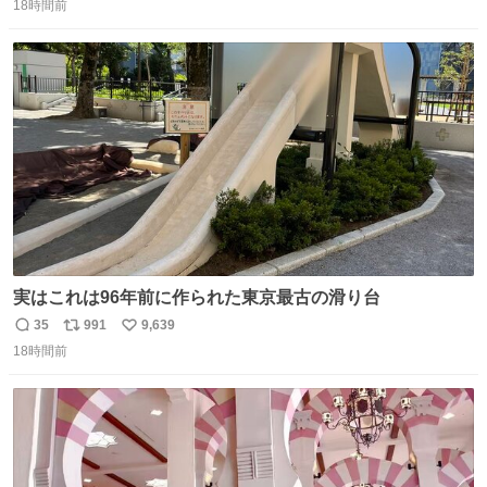
引き取り手を探しております この2つは私の祖母が当初一
18時間前
信
ポ
い
目惚れで購入したもので、祖母はc型肝炎で58歳という若
数
ス
ね
さで亡くなりましたが、この家具達をとても大切にしてお
ト
数
数
りました 続く↓
実はこれは96年前に作られた東京最古の滑り台
35
991
9,639
返
リ
い
18時間前
信
ポ
い
数
ス
ね
ト
数
数