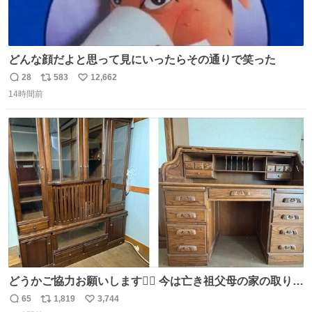
どんな顔だよと思って見にいったらその通りで笑った
28
583
12,662
返
リ
い
14時間前
信
ポ
い
数
ス
ね
ト
数
数
どうかご協力お願いします🙇‍♂️ 今は亡き祖父母の家の取り壊
しが決まり、どうしても処分して欲しくない食器棚と机の
65
1,819
3,744
返
リ
い