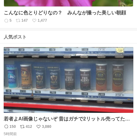
こんなに色とりどりなの？ みんなが撮った美しい朝顔
5
147
1,477
返
リ
い
信
ポ
い
数
ス
ね
人気ポスト
ト
数
数
若者よAI画像じゃないぞ 昔はガチで2リットル売ってたん
やでw
150
412
3,080
返
リ
い
5時間前
信
ポ
い