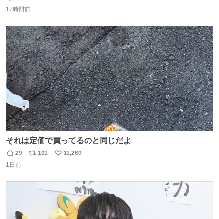
返
リ
い
し普通につくねより好きかもしれん🥹🤍 ダイエット中でも
17時間前
信
ポ
い
罪悪感なく食べられるの最高👇
数
ス
ね
ト
数
数
それは定価で買ってるのと同じだよ
29
101
11,269
返
リ
い
1日前
信
ポ
い
数
ス
ね
ト
数
数