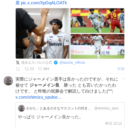
屋
pic.x.com/XpGqALOATk
清水エスパルス公式
@
spulse_official
23
484
0:32
実際にジャーメイン選手は良かったのですが、それに
被せて
ジャーメイン良
勝った とも言いたかったわ
けです。 と昨晩の祝勝会で解説して白けました(^^;
x.com/shimizu_spulse…
さかた：とある小さなマスコットの付き人B
@shimizu_spulse
やっぱり ジャーメイン良かった。
昨日 12:12