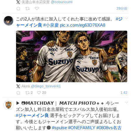
美濃山幸水苅安賀
@
oobunoumi
39分前
この2人が清水に加入してくれた事に改めて感謝。
#
ジ
ャーメイン良
#
小泉慶
pic.x.com/eg63D76XA8
Akira
@
diego_forever41
2
20
1:42
▶ 📷𝗠𝗔𝗧𝗖𝗛𝗗𝗔𝗬｜ 𝙈𝘼𝙏𝘾𝙃 𝙋𝙃𝙊𝙏𝙊🔸🔸 今シー
ズン加入し昨日名古屋戦でエスパルス加入後初出場。
#
ジャーメイン良
選手をピックアップしてお届けしま
す。今後ともジャーメイン選手へのご声援よろしくお
願いいたします🟠
#
spulse
#
ONEFAMILY
#
0808vs名古