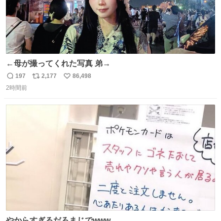
←母が撮ってくれた写真 弟→
197
2,177
86,498
返
リ
い
2時間前
信
ポ
い
数
ス
ね
ト
数
数
やからすぎるだろまじでwww