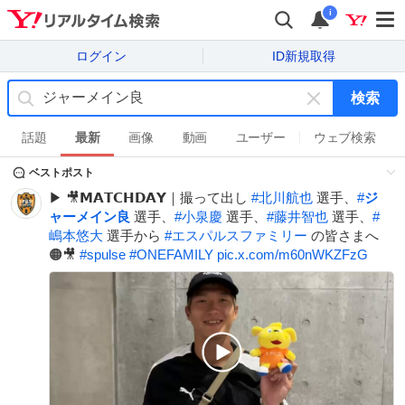
i
ログイン
ID新規取得
検索
キ
ー
話題
最新
画像
動画
ユーザー
ウェブ検索
ワ
ベストポスト
ー
ド
▶ 🎥𝗠𝗔𝗧𝗖𝗛𝗗𝗔𝗬｜撮って出し
#
北川航也
選手、
#
ジ
を
ャーメイン良
選手、
#
小泉慶
選手、
#
藤井智也
選手、
#
消
嶋本悠大
選手から
#
エスパルスファミリー
の皆さまへ
す
🟠🎥
#
spulse
#
ONEFAMILY
pic.x.com/m60nWKZFzG