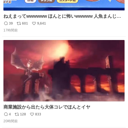
ねえまってwwwwww ほんとに怖いwwwww 人魚まんじゅ
う買ってきたから私も永遠のいのちを…ぐへへ…と思いな
39
601
9,641
返
リ
い
がら1つ食べたら 奥歯欠けたんだけど！！！！？？？ しか
17時間前
信
ポ
い
もガッツリ😭 まんじゅうだよ？？？？？？ ガリッて言っ
数
ス
ね
たから何？と思って口から出したら自分の歯wwwwww セ
ト
数
数
イレーンの呪いじゃん😭
商業施設から出たら大体コレでほんとイヤ
4
128
833
返
リ
い
20時間前
信
ポ
い