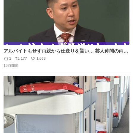
アルバイトもせず両親から仕送りを貰い… 芸人仲間の両親
のスネまでかじる!? ドンデコルテ銀次⚡️ 無料見逃し配信は
1
177
1,663
返
リ
い
こちらから ▶︎abema.go.link/gBLVb ◤しくじり先生
19時間前
信
ポ
い
ABEMAにて毎週最新話無料配信中◢ @10000nabe
数
ス
ね
@akmllube0617
ト
数
数