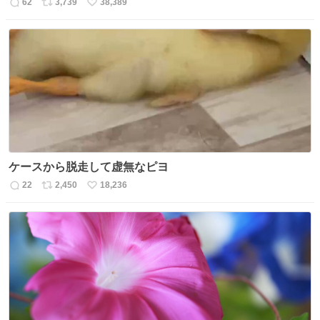
62
3,739
38,389
返
リ
い
信
ポ
い
数
ス
ね
ト
数
数
ケースから脱走して虚無なピヨ
22
2,450
18,236
返
リ
い
信
ポ
い
数
ス
ね
ト
数
数