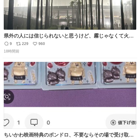
県外の人には信じられないと思うけど、霧じゃなくて火山
灰です🌋 #桜島
9
229
960
返
リ
い
18時間前
信
ポ
い
数
ス
ね
ト
数
数
ちいかわ映画特典のボンドロ、不要ならその場で受け取り