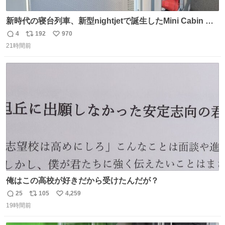
新時代の寝台列車、新型nightjetで誕生したMini Cabin ま
さに走るカプセルホテルといった感じで、一人旅で利用す
4
192
970
返
リ
い
るのにはちょうどいい設備。 他の人も言ってましたが、サ
21時間前
信
ポ
い
ンライズの後継に欲しい…
数
ス
ね
ト
数
数
俺はこの高校が好きだから受けたんだが？
25
105
4,259
返
リ
い
19時間前
信
ポ
い
数
ス
ね