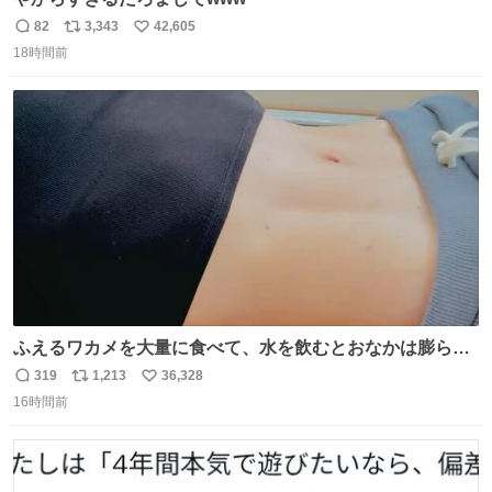
82
3,343
42,605
返
リ
い
18時間前
信
ポ
い
数
ス
ね
ト
数
数
ふえるワカメを大量に食べて、水を飲むとおなかは膨ら
む・・・・！？ ⚠️よい子は絶対マネしないでね⚠️ #夏休み
319
1,213
36,328
返
リ
い
の自由研究
16時間前
信
ポ
い
数
ス
ね
ト
数
数