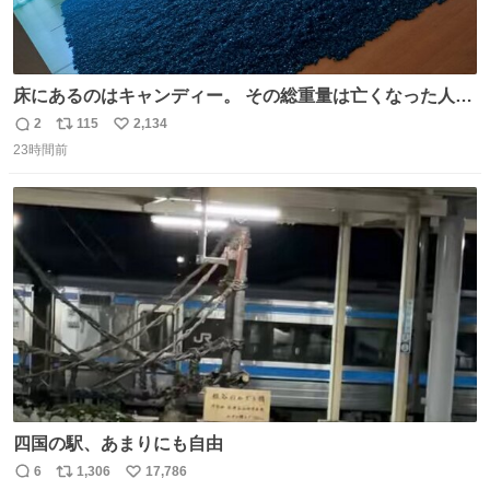
床にあるのはキャンディー。 その総重量は亡くなった人と
同等の重さだそうです。 鑑賞者は一つ持ち帰れますが、亡
2
115
2,134
返
リ
い
くなった人の一部を持ち帰っているような感覚になりまし
23時間前
信
ポ
い
た。 勇気を出して口に入れたら、ハッカ味😳✨ #ポーラ美
数
ス
ね
術館
ト
数
数
四国の駅、あまりにも自由
6
1,306
17,786
返
リ
い