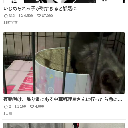
いじめられっ子が強すぎると話題に
312
4,509
87,090
返
リ
い
11時間前
信
ポ
い
数
ス
ね
ト
数
数
夜勤明け、帰り道にある中華料理屋さんに行ったら急に
「トイレニネコチャンイルヨ！ドウブツスキデショ！」と
2
150
4,600
返
リ
い
言われ(好きだけどさ……)とトイレ行ったらまじで可愛い
1日前
信
ポ
い
猫ちゃんがいた最大級のありがとうありがとうありがとう
数
ス
ね
ね〜〜〜！
ト
数