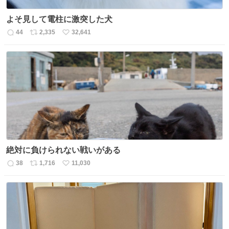
よそ見して電柱に激突した犬
44
2,335
32,641
返
リ
い
信
ポ
い
数
ス
ね
ト
数
数
絶対に負けられない戦いがある
38
1,716
11,030
返
リ
い
信
ポ
い
数
ス
ね
ト
数
数