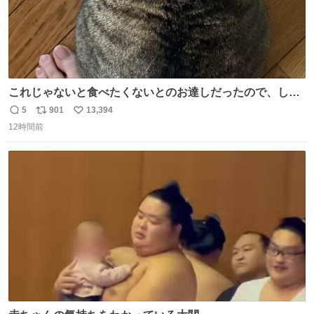
これじゃないと食べたくないとのお達しだったので、しっ
ぽ置き場係になっている
5
901
13,394
返
リ
い
12時間前
信
ポ
い
数
ス
ね
ト
数
数