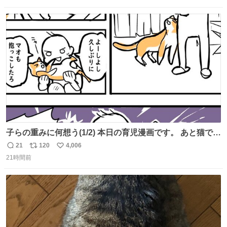
数
ス
ね
ト
数
数
子らの重みに何想う(1/2) 本日の育児漫画です。 あと猫で
す。
21
120
4,006
返
リ
い
21時間前
信
ポ
い
数
ス
ね
ト
数
数