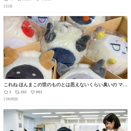
返
リ
い
2日前
信
ポ
い
数
ス
ね
ト
数
数
これね ほんまこの世のものとは思えないくらい臭いの マジ
で、死ぬほど、臭い 中に入ってる謎スクイーズのせいなん
3
102
993
返
リ
い
だけど
23時間前
信
ポ
い
数
ス
ね
ト
数
数