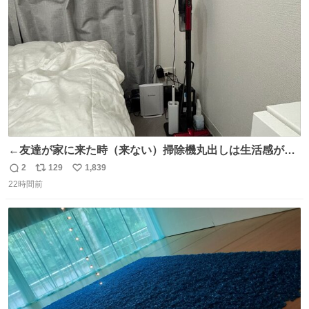
数
←友達が家に来た時（来ない）掃除機丸出しは生活感が出
てかっこ悪いなぁ →せや
2
129
1,839
返
リ
い
22時間前
信
ポ
い
数
ス
ね
ト
数
数