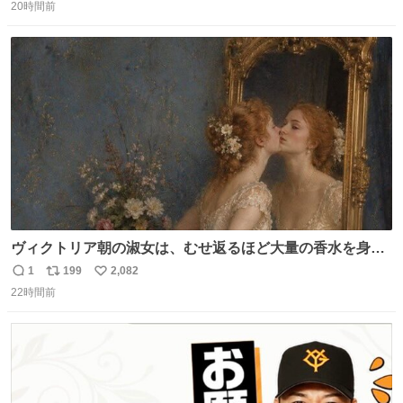
20時間前
信
ポ
い
数
ス
ね
ト
数
数
ヴィクトリア朝の淑女は、むせ返るほど大量の香水を身に
つけるものではないとされていた。それでも香水は、髪や
1
199
2,082
返
リ
い
肌の手入れと同じくらい、ヴィクトリア朝の女性達の美容
22時間前
信
ポ
い
習慣に欠かせないものだった。 当時の香水は、現在私たち
数
ス
ね
が知る香水よりも単純な組成で、その大部分は薔薇、菫、
ト
数
数
ベルガモット、