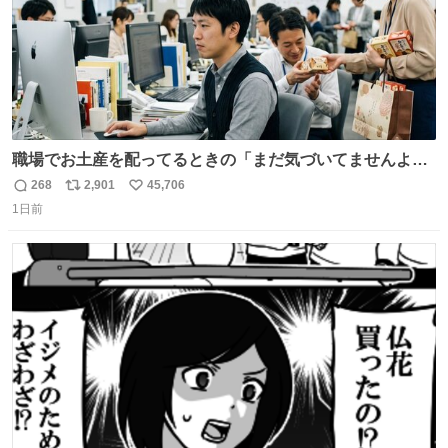
職場でお土産を配ってるときの「まだ気づいてませんよ」
的な演技が毎回シンドい。
268
2,901
45,706
返
リ
い
1日前
信
ポ
い
数
ス
ね
ト
数
数