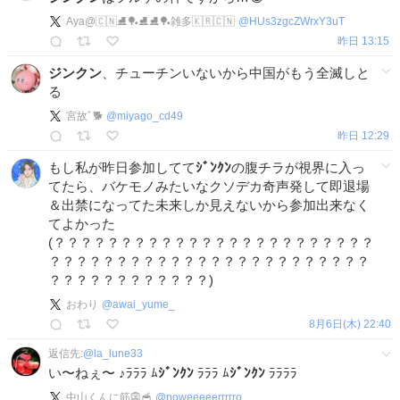
Aya@🇨🇳⛸️🏓⛸️⛸🏓雑多🇰🇷🇨🇳
@
HUs3zgcZWrxY3uT
昨日 13:15
ジンクン
、チューチンいないから中国がもう全滅しと
る
宮故ﾞ🐕
@
miyago_cd49
昨日 12:29
もし私が昨日参加してて
ｼﾞﾝｸﾝ
の腹チラが視界に入っ
てたら、バケモノみたいなクソデカ奇声発して即退場
＆出禁になってた未来しか見えないから参加出来なく
てよかった
(？？？？？？？？？？？？？？？？？？？？？？？？
？？？？？？？？？？？？？？？？？？？？？？？？
？？？？？？？？？？？？)
おわり
@
awai_yume_
8月6日(木) 22:40
返信先:
@
la_lune33
い〜ねぇ〜 ♪ﾗﾗﾗ ﾑ
ｼﾞﾝｸﾝ
ﾗﾗﾗ ﾑ
ｼﾞﾝｸﾝ
ﾗﾗﾗﾗ
中山くんに筋👺🥣
@
poweeeeerrrrro