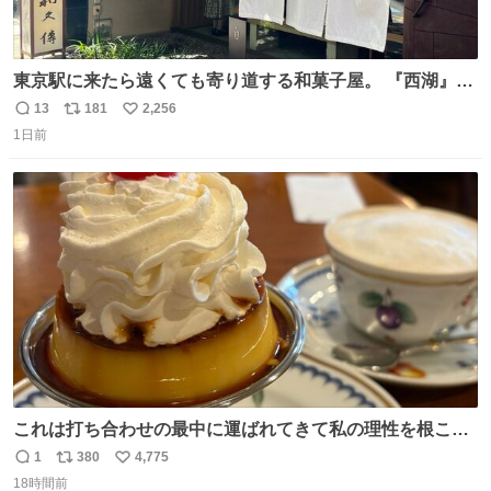
東京駅に来たら遠くても寄り道する和菓子屋。 『西湖』と
いう笹に包まれ、蓮根の粉で出来た生菓子がたまらなく美
13
181
2,256
返
リ
い
味しい。 笹の香りと和三盆の風味、蓮粉のもちもちと特徴
1日前
信
ポ
い
ある食感は唯一無二。
数
ス
ね
ト
数
数
これは打ち合わせの最中に運ばれてきて私の理性を根こそ
ぎ奪い去ったプリンの写真です。
1
380
4,775
返
リ
い
18時間前
信
ポ
い