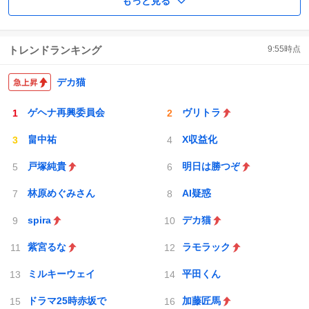
もっと見る
トレンドランキング
9:55
時点
デカ猫
ゲヘナ再興委員会
ヴリトラ
畠中祐
X収益化
戸塚純貴
明日は勝つぞ
林原めぐみさん
AI疑惑
spira
デカ猫
紫宮るな
ラモラック
ミルキーウェイ
平田くん
ドラマ25時赤坂で
加藤匠馬