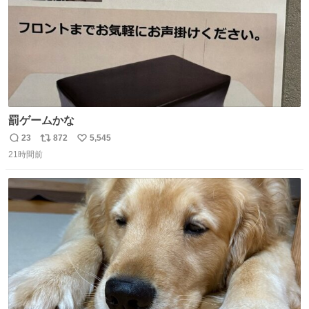
罰ゲームかな
23
872
5,545
返
リ
い
21時間前
信
ポ
い
数
ス
ね
ト
数
数