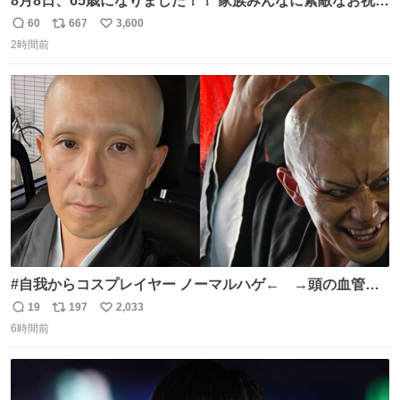
8月8日、65歳になりました！！ 家族みんなに素敵なお祝い
をしてもらいました！！ 実は今年、家族に怪我が続いてい
60
667
3,600
返
リ
い
て、 6月には娘が左膝を脱臼。 そして先月は、奥さまが同
2時間前
信
ポ
い
じく左膝を骨折し、手術・入院となりました。
数
ス
ね
ト
数
数
#自我からコスプレイヤー ノーマルハゲ← →頭の血管パ
ンプアップハゲ
19
197
2,033
返
リ
い
6時間前
信
ポ
い
数
ス
ね
ト
数
数