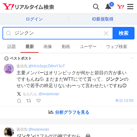
i
ログイン
ID新規取得
検索
キ
ー
話題
最新
画像
動画
ユーザー
ウェブ検索
ワ
ベストポスト
ー
ド
返信先:
@
HUs3zgcZWrxY3uT
を
主要メンバーはオリンピックが何かと節目の方が多い
消
ですもんね💦 まだまだWTTにでて貰って、
ジンクン
の
す
せいで若手の枠足りないわーって言わせたいですね😊
もんたん
@
euqoeuqo
昨日 13:59
分析グラフを見る
返信先:
@
euqoeuqo
ジンクン
はフルゲの神ですから…😂