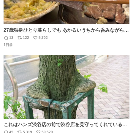
27歳独身ひとり暮らしでも あかるいうちから呑みながらキ
ッチンでひとり焼肉できてしあわせだもん՞ o̴̶̷̥ ̫ o̴̶̷̥ ՞
13
122
5,702
返
リ
い
1日前
信
ポ
い
数
ス
ね
ト
数
数
これはハンズ渋谷店の前で渋谷店を見守ってくれている
「くつろ木」。
45
5,319
59,529