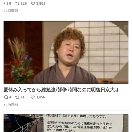
6
129
3,801
返
リ
い
20時間前
信
ポ
い
数
ス
ね
ト
数
数
夏休み入ってから総勉強時間5時間なのに明後日京大オー
プンで今これ
4
113
3,456
返
リ
い
23時間前
信
ポ
い
数
ス
ね
ト
数
数