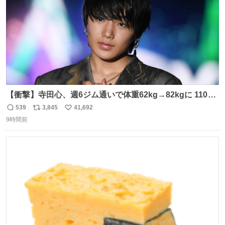
【衝撃】寺田心、週6ジム通いで体重62kg→82kgに 110kg
のベンチプレス持ち上げる姿披露
539
3,845
41,692
返
リ
い
news.livedoor.com/article/detail… 元々自重のみだった
9時間前
信
ポ
い
が、更に筋肉を大きくするためジム通いを開始。筋肉増量
数
ス
ね
のためおにぎり10個、ゼリー飲料3～4本、パスタと毎日4
ト
数
数
千kcalオーバーの食事を摂取し、増量したという。