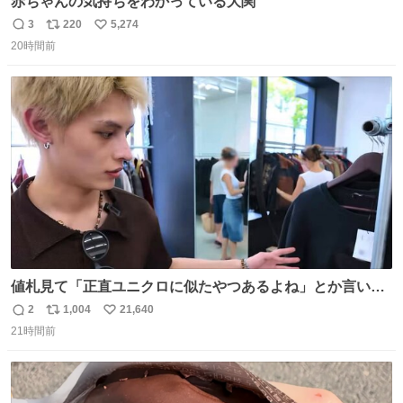
赤ちゃんの気持ちをわかっている大関
3
220
5,274
返
リ
い
20時間前
信
ポ
い
数
ス
ね
ト
数
数
値札見て「正直ユニクロに似たやつあるよね」とか言い出
すの好きすぎるWWWWWWWWWWWWW こちら側と同じ
2
1,004
21,640
返
リ
い
感覚助かる🙂‍↕️🙂‍↕️🙂‍↕️
21時間前
信
ポ
い
数
ス
ね
ト
数
数