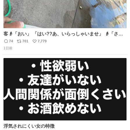
客👴「おい」 「はい??あ、いらっしゃいませ」 👴「さっ
きからずっと水出しっぱなしでもったいないだろ」 「静電
74
701
7,779
返
リ
い
気を逃がし、熱くなった地面の温度を下げ、引火事故の防
1日前
信
ポ
い
止の為必要な作業です」 👴「水不足の昨今にもったいない
数
ス
ね
ことをするな!!」 それでは歌います、聞いてください 「井
ト
数
数
戸水」
浮気されにくい女の特徴