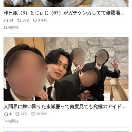
昨日娘（3）とじぃじ（67）がガチケンカしてて修羅場だ
ったんだけど、ふぉるては可能な限り平たくなってまし
14
372
9,846
返
リ
い
た。犬が1番空気読める。
11時間前
信
ポ
い
数
ス
ね
ト
数
数
人間界に舞い降りた永瀬廉って何度見ても究極のアイドル
過ぎてずっと味する。美味い。
4
172
10,958
返
リ
い
21時間前
信
ポ
い
数
ス
ね