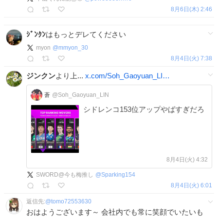
8月6日(木) 2:46
ｼﾞﾝｸﾝ
はもっとデレてください
myon
@
mmyon_30
8月4日(火) 7:38
ジンクン
より上...
x.com/Soh_Gaoyuan_LI…
蒼
@Soh_Gaoyuan_LIN
シドレンコ153位アップやばすぎだろ
8月4日(火) 4:32
SWORD@今も梅推し
@
Sparking154
8月4日(火) 6:01
返信先:
@
tomo72553630
おはようございます～ 会社内でも常に笑顔でいたいも