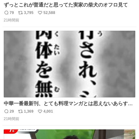
ずっとこれが普通だと思ってた実家の柴犬のオフロ見て
79
3,795
52,588
返
リ
い
21時間前
信
ポ
い
数
ス
ね
ト
数
数
中華一番最新刊、とても料理マンガとは思えないあらすじ
の書き出ししてて最高
29
1,369
4,001
返
リ
い
21時間前
信
ポ
い
数
ス
ね
ト
数