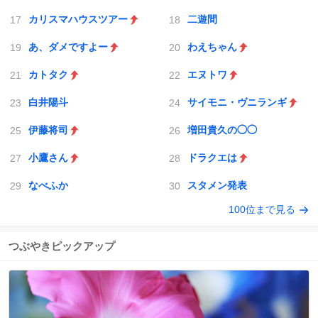
カリスマハウスツアー
二遊間
あ、ダメですよー
わえちゃん
カトタク
エヌトワ
白井陽斗
サイモニ・ヴニランギ
伊藤将司
増田貴久の◯◯
小鷹さん
ドラクエは
なべふか
スタメン発表
100位まで見る
つぶやきピックアップ