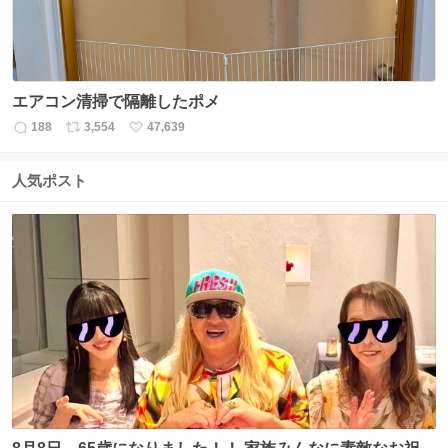
エアコン清掃で隔離したポメ
188
3,554
47,639
返
リ
い
信
ポ
い
数
ス
ね
人気ポスト
ト
数
数