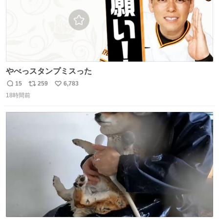
やべっスタンプミスった
15
259
6,783
返
リ
い
18時間前
信
ポ
い
数
ス
ね
ト
数
数