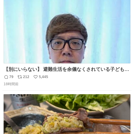
ト
数
数
【別にいらない】 避難生活を余儀なくされている子どもた
ちのためにヒカキンボックス1000個を寄付させていただき
79
212
5,445
返
リ
い
ました
18時間前
信
ポ
い
数
ス
ね
ト
数
数