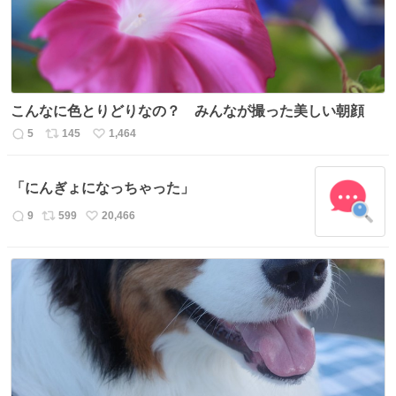
こんなに色とりどりなの？ みんなが撮った美しい朝顔
5
145
1,464
返
リ
い
信
ポ
い
数
ス
ね
「にんぎょになっちゃった」
ト
数
数
9
599
20,466
返
リ
い
信
ポ
い
数
ス
ね
ト
数
数