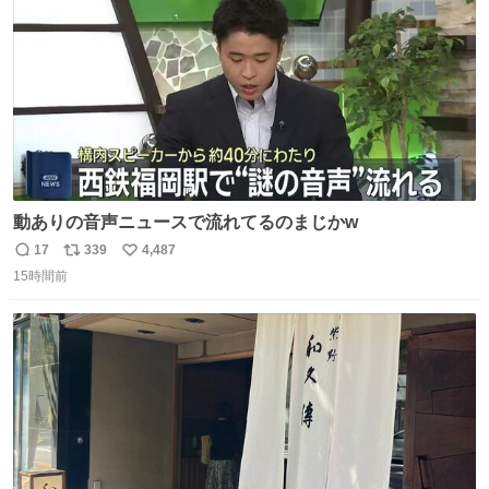
数
動ありの音声ニュースで流れてるのまじかw
17
339
4,487
返
リ
い
15時間前
信
ポ
い
数
ス
ね
ト
数
数