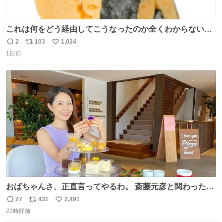
これは何をどう経由してこうなったのか全くわからない構
造のすしざんまいの玉子
2
103
1,024
返
リ
い
1日前
信
ポ
い
数
ス
ね
ト
数
数
おばちゃんさ、正直言ってやるわ。 斎藤元彦と関わった事
でアンタはこれか先キラキラ輝けないんよ、残念ながら。
27
431
2,491
返
リ
い
#折田楓 #merchu
22時間前
信
ポ
い