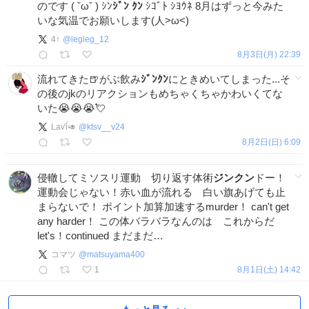
のです ( ˇωˇ ) ｼﾝ
ｼﾞﾝ
ｸﾝ
ｼｺﾞﾄ ｼﾖｳﾈ 8月はずっと今みた
いな気温でお願いします(人>ω<)
4↑
@
legleg_12
8月3日(月) 22:39
流れてきた🍺がぶ飲み
ｼﾞﾝｸﾝ
にときめいてしまった...そ
の後のjkのリアクションもめちゃくちゃかわいくてな
いた😭😭😭💘
Laꪜi🥑
@
ktsv__v24
8月2日(日) 6:09
侵轍してミソスリ運動 切り返す体術
ジンクン
ドー！
運動会じゃない！赤い血が流れる 白い旗あげても止
まらないで！ ポイント加算加速するmurder！ can't get
any harder！ この体バラバラなんのは これからだ
let's！continued まだまだ…
コマツ
@
matsuyama400
1
8月1日(土) 14:42