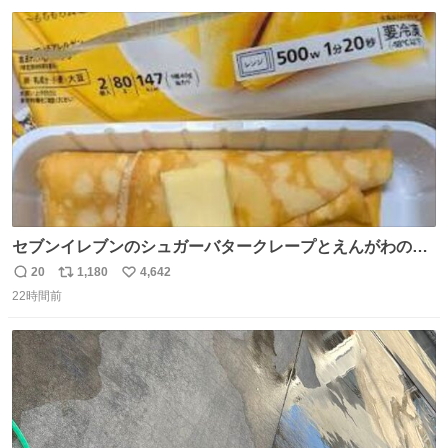
数
ス
ね
ト
数
数
セブンイレブンのシュガーバタークレープとえんがわの寿
司を探している人へ！ シュガーバタークレープは目黒、品
20
1,180
4,642
返
リ
い
川、蒲田、渋谷、川崎、横浜、鶴見、九州の一部エリア限
22時間前
信
ポ
い
定商品で8月5日に発注が終了したため店舗に置いてあると
数
ス
ね
ころ少ないですが見つけたら即買いです🤩❣️
ト
数
数