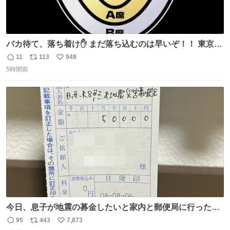
バカ待て、落ち着け✋ まだ落ち込むのは早いぞ！！ 東京ド
ームの最大キャパ5.5万人に対して席数の配分はだいたい S
11
113
949
返
リ
い
席（アリーナ）：約1.4万人 A席（1階スタンド）：約2.5万
5時間前
信
ポ
い
人 B席（2階スタンド）：約1.5万人 一番席数が多いA席は
数
ス
ね
一次だけで全枠出し切るわけないし、二次からは全体の3
ト
数
数
割を占める
今日、息子が地震の募金したいと家内と郵便局に行ったみ
たいです。おもちゃとか買う選択肢もあったと思うけど、
95
443
7,873
返
リ
い