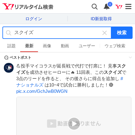
i
ログイン
ID新規取得
検索
キ
ー
話題
最新
画像
動画
ユーザー
ウェブ検索
ワ
ベストポスト
ー
ド
💪投手マイコラスが延長戦で代打で打席に！ 見事
スク
を
イズ
を成功させヒーローに🔥 11回表、この
スクイズ
で
消
3点のリードを作ると、 その後さらに得点を追加し
#
す
ナショナルズ
は10−4で試合に勝利しました！🔴
pic.x.com/GchJwB0WGN