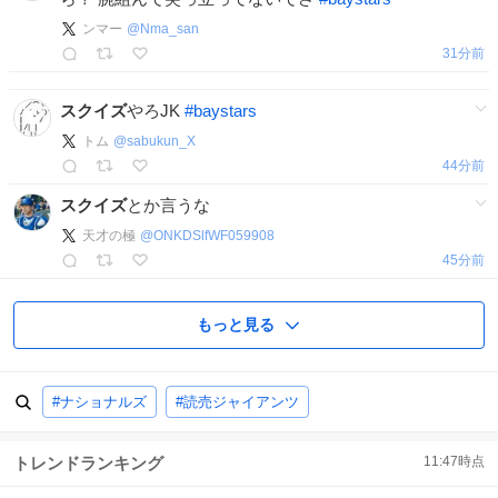
ンマー
@
Nma_san
31分前
スクイズ
やろJK
#
baystars
トム
@
sabukun_X
44分前
スクイズ
とか言うな
天才の極
@
ONKDSlfWF059908
45分前
もっと見る
#ナショナルズ
#読売ジャイアンツ
トレンドランキング
11:47
時点