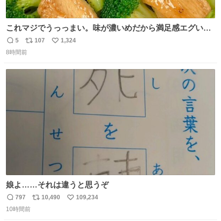
これマジでうっっまい。味が濃いめだから満足感エグいし
1週間で3キロ痩せた😭
5
107
1,324
返
リ
い
8時間前
信
ポ
い
数
ス
ね
ト
数
数
娘よ……それは違うと思うぞ
797
10,490
109,234
返
リ
い
10時間前
信
ポ
い