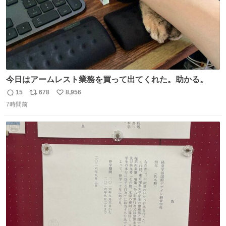
今日はアームレスト業務を買って出てくれた。助かる。
15
678
8,956
返
リ
い
7時間前
信
ポ
い
数
ス
ね
ト
数
数