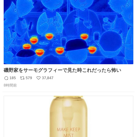
ト
数
数
磯野家をサーモグラフィーで見た時これだったら怖い
185
579
37,847
返
リ
い
8時間前
信
ポ
い
数
ス
ね
ト
数
数