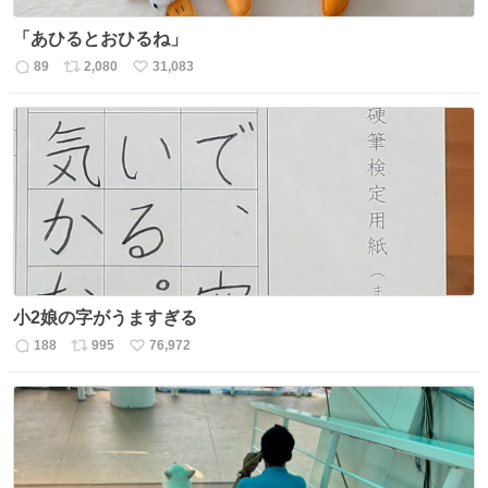
「あひるとおひるね」
89
2,080
31,083
返
リ
い
信
ポ
い
数
ス
ね
ト
数
数
小2娘の字がうますぎる
188
995
76,972
返
リ
い
信
ポ
い
数
ス
ね
ト
数
数