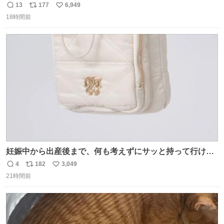
の
13
177
6,949
返
リ
い
18時間前
信
ポ
い
数
ス
ね
ト
数
数
妊娠中から出産後まで、何も考えずにサッと持って行ける
ようなショルダーバッグが欲しいな〜と思っていたのだけ
4
182
3,049
返
リ
い
ど snidelでめちゃくちゃピッタリなものを見つけたので買
21時間前
信
ポ
い
った！✨ スマホと小物とペットボトルが入るの最高すぎる
数
ス
ね
🥹 しかもスマホ入れ独立してるしファスナーない！地味に
ト
数
数
嬉しいやつ！！！