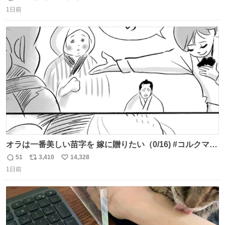
返
リ
い
任天堂が令和8年熊本地震の被災者支援として、災害救助
1日前
信
ポ
い
法適用地域からの同社製品の修理について、27年2月1日ま
数
ス
ね
で無償で対応すると発表した。「Switch 2」や「Switch」
ト
数
数
「Joy-Con」などが対象。
オラは一番美しい苗字を 嫁に贈りたい（0/16) #コルクマン
ガ専科
51
3,410
14,328
返
リ
い
1日前
信
ポ
い
数
ス
ね
ト
数
数