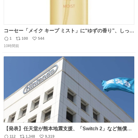
コーセー「メイク キープ ミスト」に“ゆずの香り”、しっと
りツヤ肌叶う保湿タイプ - fashion-press.net/news/148945
1
100
544
返
リ
い
10時間前
信
ポ
い
数
ス
ね
ト
数
数
【発表】任天堂が熊本地震支援、「Switch 2」など無償修
理へ 保証切れでも対象 news.livedoor.com/article/detail…
112
1,348
9,319