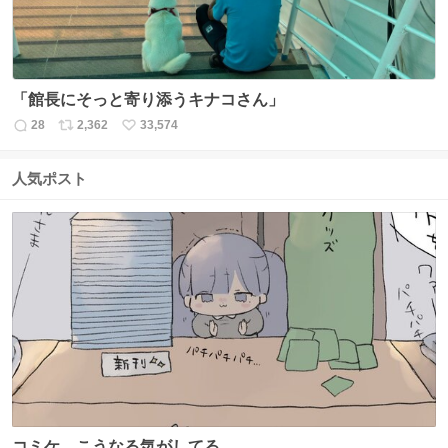
「館長にそっと寄り添うキナコさん」
28
2,362
33,574
返
リ
い
信
ポ
い
数
ス
ね
人気ポスト
ト
数
数
コミケ、こうなる気がしてる