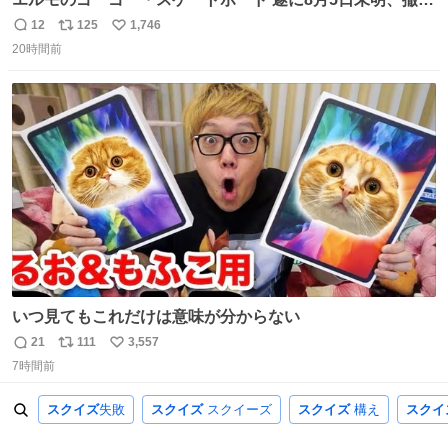
去… ←4日朝 5日朝→ #USJファン #ワンダーランド
12
125
1,746
返
リ
い
20時間前
信
ポ
い
数
ス
ね
ト
数
数
いつ見てもこれだけは意味が分からない
21
111
3,557
返
リ
い
7時間前
信
ポ
い
数
ス
ね
スクイズ
失敗
スクイズ
スクイーズ
スクイズ
構え
スクイ
ト
数
数