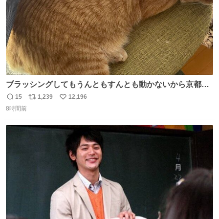
ブラッシングしてもうんともすんとも動かないから京都の
寺にある庭みたいになってる
15
1,239
12,196
返
リ
い
8時間前
信
ポ
い
数
ス
ね
ト
数
数