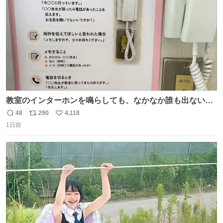
数
どします。
教室のインターホンを鳴らしても、なかなか誰も出ないこ
とがあります…。 もしかすると「電話の出方」に困ってい
48
290
4,118
返
リ
い
るのかもしれません。 そこで「何を話せばいいか」が見え
1日前
信
ポ
い
る手引きを用意して、安心して電話に出られるようにしま
数
ス
ね
す。 インターホンの応対も大切なコミュニケーションの学
ト
数
数
びです。