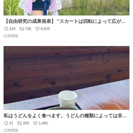
【自由研究の成果発表】 “スカートは回転によって広がる
が、岡澤恋によって270°までなら広がらずに回転が可能な
224
738
9,935
返
リ
い
ことが証明された！”
21時間前
信
ポ
い
数
ス
ね
ト
数
数
私はうどんをよく食べます。うどんの種類によっては非常
食にもなります。生うどんは消費期限が短く、冷凍うどん
21
205
1,485
返
リ
い
は長持ちする代わりに停電に弱いので、乾麺タイプのうど
12時間前
信
ポ
い