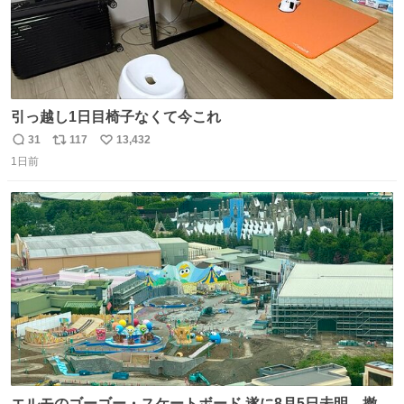
引っ越し1日目椅子なくて今これ
31
117
13,432
返
リ
い
1日前
信
ポ
い
数
ス
ね
ト
数
数
エルモのゴーゴー・スケートボード 遂に8月5日未明、撤