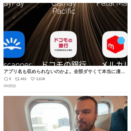
数
ス
ね
ト
数
数
アプリ名も収められないのかよ。全部ダサくて本当に凄
い。 https://t.co/LemyLGyVkR
9
402
3,638
返
リ
い
9時間前
信
ポ
い
数
ス
ね
ト
数
数