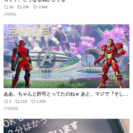
26
236
3,842
返
リ
い
1時間前
信
ポ
い
数
ス
ね
ト
数
数
ああ、ちゃんと許可とってたのねｗ あと、マジで『そして
時は動き出す』って言ってて草オブ草
2
218
1,239
返
リ
い
17時間前
信
ポ
い
数
ス
ね
ト
数
数