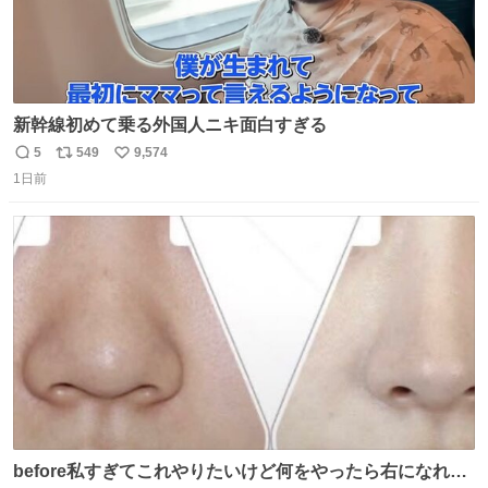
新幹線初めて乗る外国人ニキ面白すぎる
5
549
9,574
返
リ
い
1日前
信
ポ
い
数
ス
ね
ト
数
数
before私すぎてこれやりたいけど何をやったら右になれる