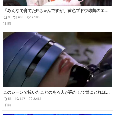
「みんなで育てたPちゃんですが、黄色ブドウ球菌のエン
テロトキシン（耐熱性毒素）が検出されたので、議論する
9
468
7,186
返
リ
い
までもなく処分が決まりました」
1日前
信
ポ
い
数
ス
ね
ト
数
数
このシーンで抜いたことのある人が果たして世にどれほど
いることか このアカウントに辿り着いた皆さんとは、ロボ
58
147
2,412
返
リ
い
コップ2についてこれからもぜひ語り合っていきたい
1日前
信
ポ
い
数
ス
ね