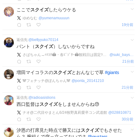
ここで
スクイズ
したらウケる
ゆめなむ
@
yumenamuuuun
20分前
返信先:
@
bettyyuko70114
バント（
スクイズ
）しないからですね
さばちゃん→ﾊﾏｽﾀ🏟・各ﾋﾞｼﾞﾀｰ🏟観戦日は固定ﾂｲｰﾄ参照
@
suki_baystars
21分前
増田マイコラスの
スクイズ
とおんなじで草
#
giants
🐼フェチッチ@ぽんちゃん🐼
@
ponta_20141210
21分前
返信先:
@
radioasislions
西口監督は
スクイズ
をしませんからね😓
ナオ@二代目やまとん6/24牧野真莉愛卒コン武道館
@
028810871
30分前
汐恩の打席見た時点で勝又には
スクイズ
でもさせた
ら？ 腕組んで突っ立ってないでさ
#
baystars