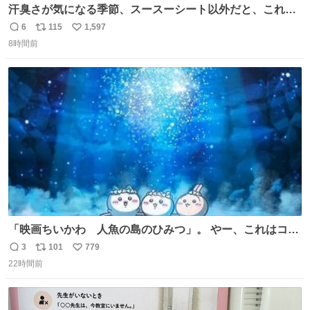
汗臭さが気になる季節、スースーシート以外だと、これが
とにかくスッキリする。2年くらい前に #生活は踊る で紹
6
115
1,597
返
リ
い
介したやつ。おじさんにもおばさんにもオススメだ。ドラ
8時間前
信
ポ
い
ストに売ってるぞ。ドライシャンプーって書いてあるけど
数
ス
ね
汗拭きシートみたいなもの。耳裏襟足首筋がんがん拭いて
ト
数
数
汗臭不安を解消。
「映画ちいかわ 人魚の島のひみつ」。 やー、これはコワ
イ、コワイ、映画でした。 可愛い夏休みのアニメで、「七
3
101
779
返
リ
い
人の侍」なのかと観ていたら… 相容れぬ者同士の対立と相
22時間前
信
ポ
い
克。 傍観者の罪… 罪から逃れることのできない恐怖… 復
数
ス
ね
讐の妄執… 娯楽映画、ファミリー映画と思ったら、大やけ
ト
数