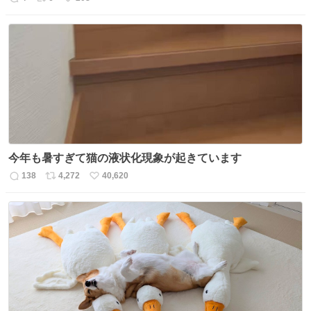
返
リ
い
信
ポ
い
数
ス
ね
ト
数
数
今年も暑すぎて猫の液状化現象が起きています
138
4,272
40,620
返
リ
い
信
ポ
い
数
ス
ね
ト
数
数