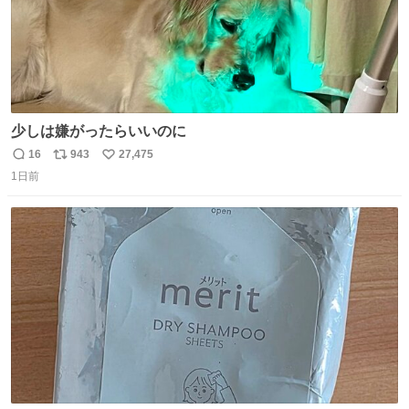
少しは嫌がったらいいのに
16
943
27,475
返
リ
い
1日前
信
ポ
い
数
ス
ね
ト
数
数