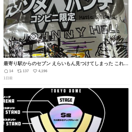
数
最寄り駅からのセブン えらいもん見つけてしまった これ売
ってくれへんかな… #浅井健一 #ポテチ #ロックの名盤
14
137
4,196
返
リ
い
1日前
信
ポ
い
数
ス
ね
ト
数
数