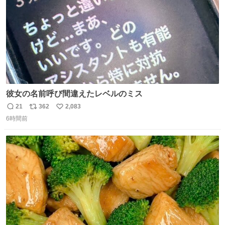
彼女の名前呼び間違えたレベルのミス
21
362
2,083
返
リ
い
6時間前
信
ポ
い
数
ス
ね
ト
数
数