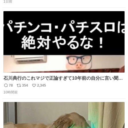
自分で貯めてた2万円を役に立てて欲しい、みんなも元気
1日前
信
ポ
い
になって欲しいと。家内も一緒に募金したので、自分も何
数
ス
ね
かできたらなぁと思いました。
ト
数
数
石川典行のこれマジで正論すぎて10年前の自分に言い聞か
せたい
78
354
2,345
返
リ
い
10時間前
信
ポ
い
数
ス
ね
ト
数
数