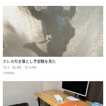
んなら水分が少なく長期保存するのにおすすめです。アル
数
ス
ね
ファ化米や缶詰など、色々な非常食がありますが、うどん
ト
数
数
もいかがでしょうか？
クレカ引き落とし予定額を見た
3
261
2,703
返
リ
い
10時間前
信
ポ
い
数
ス
ね
ト
数
数