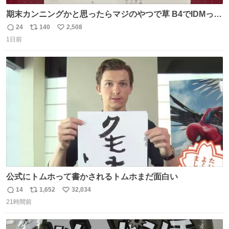
期末カンニングかと思ったらマジのやつで草 B4でIDMって
ことはおそらく就職だし、内定取り消し？ それと夏休み期
24
140
2,508
返
リ
い
間の停学って無意味じゃね？
1日前
信
ポ
い
数
ス
ね
ト
数
数
公式にトムホって書かされるトムホまだ面白い
14
1,652
32,034
返
リ
い
21時間前
信
ポ
い
数
ス
ね
ト
数