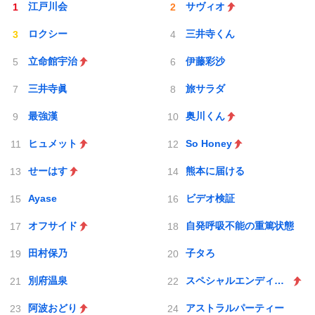
江戸川会
サヴィオ
ロクシー
三井寺くん
立命館宇治
伊藤彩沙
三井寺眞
旅サラダ
最強漢
奥川くん
ヒュメット
So Honey
せーはす
熊本に届ける
Ayase
ビデオ検証
オフサイド
自発呼吸不能の重篤状態
田村保乃
子タろ
別府温泉
スペシャルエンディング
阿波おどり
アストラルパーティー