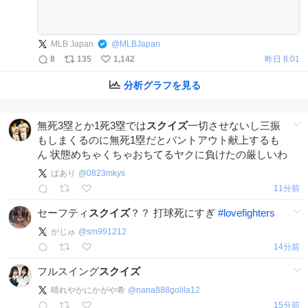
MLB Japan
@
MLBJapan
8
135
1,142
昨日 8:01
分析グラフを見る
無死3塁とか1死3塁では
スクイズ
一切させないし三振
もしまくるのに無死1塁だとバントアウト献上するも
ん 状態めちゃくちゃおちてるヤクに負けたの厳しいわ
ぱあり
@
0823mkys
12分前
セーフティ
スクイズ
？？ 打球死にすぎ
#
lovefighters
がじゅ
@
sm991212
15分前
フルスイング
スクイズ
晴れやかにかがや希
@
nana888golila12
15分前