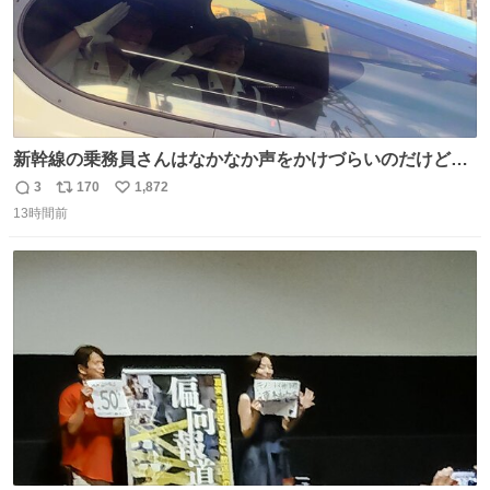
新幹線の乗務員さんはなかなか声をかけづらいのだけど😅
ルミエールの運転士さん、運転台にカメラマン向けたらお
3
170
1,872
返
リ
い
二人で敬礼🫡✨ 暗くて上手く撮れないなぁ…な顔してた
13時間前
信
ポ
い
ら、わざわざ車外に出て来てくださり✨ 「フリー素材なの
数
ス
ね
で載せて大丈夫です！」と自ら言ってくださる親切気さく
ト
数
数
なS運転士さん感謝