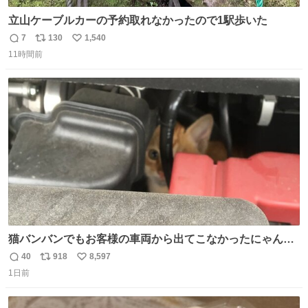
立山ケーブルカーの予約取れなかったので1駅歩いた
7
130
1,540
返
リ
い
11時間前
信
ポ
い
数
ス
ね
ト
数
数
猫バンバンでもお客様の車両から出てこなかったにゃんこ
🐈 救出しようとした工場長が腕を引っ掻かれ、ぱんぱんに
40
918
8,597
返
リ
い
膨れ上がり、傷だらけ血だらけになりながらも何とか救出
1日前
信
ポ
い
したこの子はその後、工場長の家の子になりました😌💕
数
ス
ね
ト
数