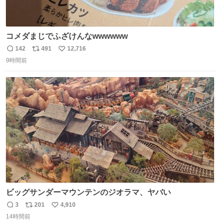
コメダまじでふざけんなwwwwww
142
491
12,716
返
リ
い
9時間前
信
ポ
い
数
ス
ね
ト
数
数
ビッグサンダーマウンテンのジオラマ、ヤバい
3
201
4,910
返
リ
い
14時間前
信
ポ
い