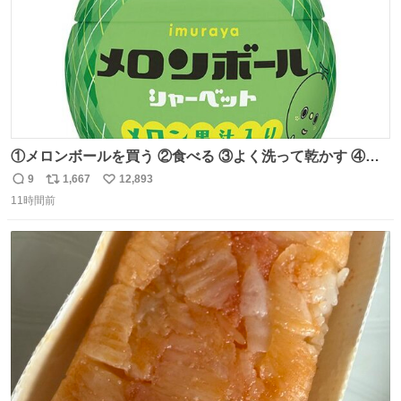
①メロンボールを買う ②食べる ③よく洗って乾かす ④か
わいい
9
1,667
12,893
返
リ
い
11時間前
信
ポ
い
数
ス
ね
ト
数
数