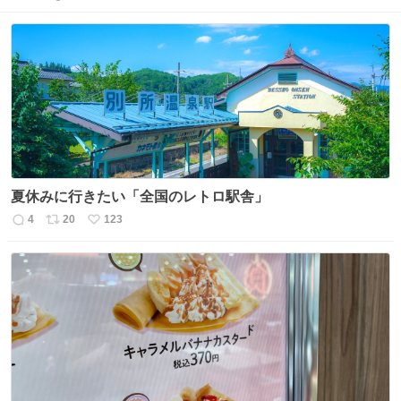
夏休みに行きたい「全国のレトロ駅舎」
4
20
123
返
リ
い
信
ポ
い
数
ス
ね
ト
数
数