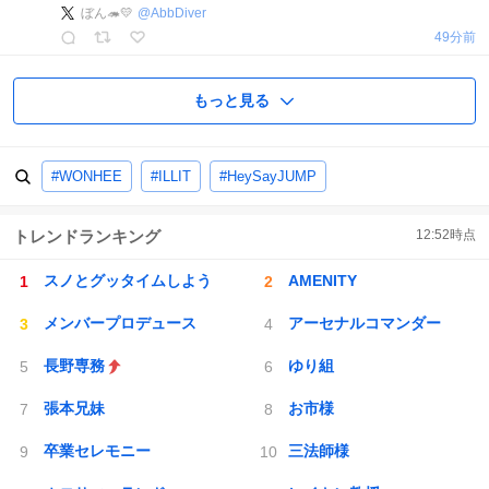
ぼん🦔💛
@
AbbDiver
49分前
もっと見る
#WONHEE
#ILLIT
#HeySayJUMP
トレンドランキング
12:52
時点
スノとグッタイムしよう
AMENITY
メンバープロデュース
アーセナルコマンダー
長野専務
ゆり組
張本兄妹
お市様
卒業セレモニー
三法師様