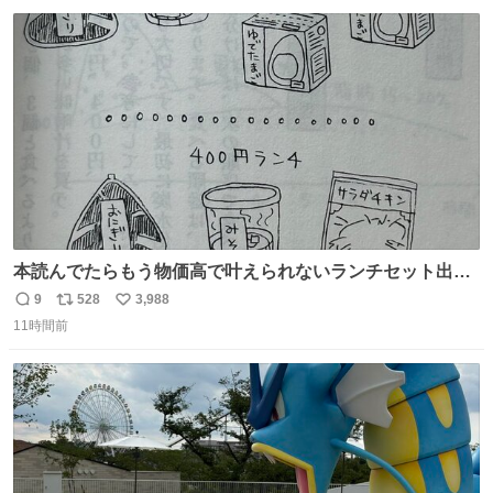
数
本読んでたらもう物価高で叶えられないランチセット出て
きた
9
528
3,988
返
リ
い
11時間前
信
ポ
い
数
ス
ね
ト
数
数