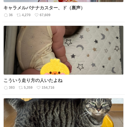
キャラメルバナナカスター、ド（裏声）
36
4,270
67,609
返
リ
い
信
ポ
い
数
ス
ね
ト
数
数
こういう走り方の人いたよね
393
5,359
154,716
返
リ
い
信
ポ
い
数
ス
ね
ト
数
数