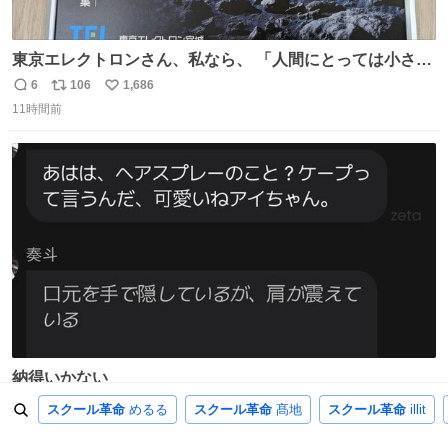
東京エレクトロンさん、私なら、 「人間にとっては小さな
1ナノだが、人類にとっては大きな一歩ナノだ！」 にしま
6
106
1,686
返
リ
い
す。使ってもいいですよ。
11時間前
信
ポ
い
数
ス
ね
ト
数
数
納得いかない
6
105
6,522
スクール革命
めるる
スクール革命
髙地
スクール革命
illit
返
リ
い
1日前
信
ポ
い