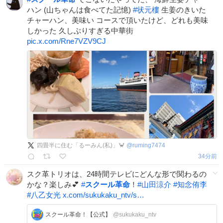
ハン (山ちゃんは食べてた記憶)
#
状元樓
生姜のきいた
チャーハン、美味い コースで頂いたけど、どれも美味
しかった 久しぶりすぎる中華街
pic.x.com/Rne7VZV9CJ
四畳半に住む「るーみん(私)」🦀
@
ruming7474
35分前
スク革トリオは、24時間テレビにどんな形で関わるの
かな？楽しみ💕
#
スクール革命
！
#
山田涼介
#
知念侑李
#
八乙女光
x.com/sukukaku_ntv/s…
スクール革命！【公式】
@sukukaku_ntv