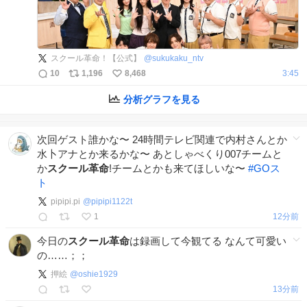
スクール革命！【公式】
@
sukukaku_ntv
10
1,196
8,468
3:45
分析グラフを見る
次回ゲスト誰かな〜 24時間テレビ関連で内村さんとか
水卜アナとか来るかな〜 あとしゃべくり007チームと
か
スクール革命
!チームとかも来てほしいな〜
#
GOス
ト
pipipi.pi
@
pipipi1122t
1
12分前
今日の
スクール革命
は録画して今観てる なんて可愛い
の……；；
押絵
@
oshie1929
13分前