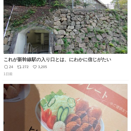
数
これが新幹線駅の入り口とは、にわかに信じがたい
24
272
3,205
返
リ
い
1日前
信
ポ
い
数
ス
ね
ト
数
数