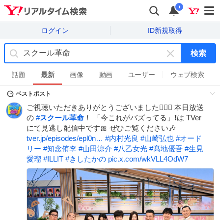
i
ログイン
ID新規取得
検索
キ
ー
話題
最新
画像
動画
ユーザー
ウェブ検索
ワ
ベストポスト
ー
ド
ご視聴いただきありがとうございました🙇🏻‍♀️ 本日放送
を
の
#
スクール革命
！ 「今これがバズってる」❗️は TVer
消
にて見逃し配信中です🎀 ぜひご覧ください🎶
す
tver.jp/episodes/epl0n…
#
内村光良
#
山崎弘也
#
オード
リー
#
知念侑李
#
山田涼介
#
八乙女光
#
髙地優吾
#
生見
愛瑠
#
ILLIT
#
きしたかの
pic.x.com/wkVLL4OdW7