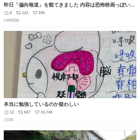
昨日「偏向報道」を観てきました 内容は恐怖映画っぽいの
かと思ってましたが きちんとエンタメ映画でした。 伏線回
8
122
595
返
リ
い
収もあり、小さい笑いもあり、爽快感もある満足 びっくり
14時間前
信
ポ
い
したのが客層高年齢層だった、この映画ってテレビとか新
数
ス
ね
聞で取り上げてないのにこれだけネットを駆使してる方多
ト
数
数
い 変わるぞ日本
本当に勉強しているのか疑わしい
12
687
10,748
返
リ
い
1日前
信
ポ
い
数
ス
ね
ト
数