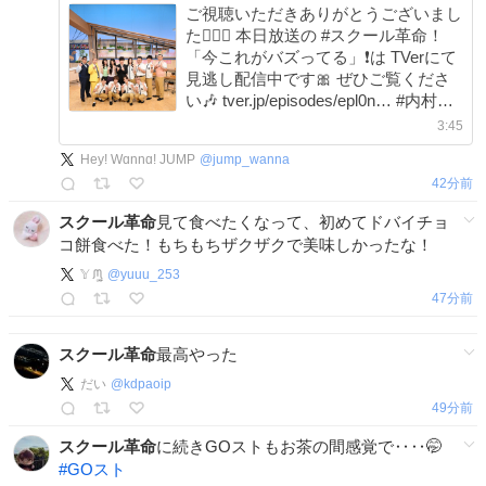
ご視聴いただきありがとうございまし
た🙇🏻‍♀️ 本日放送の #スクール革命！
「今これがバズってる」❗️は TVerにて
見逃し配信中です🎀 ぜひご覧くださ
い🎶 tver.jp/episodes/epl0n… #内村光
良 #山崎弘也 #オードリー #知念侑李
3:45
#山田涼介 #八乙女光 #髙地優吾 #生見
Hey! Wɑnnɑ! JUMP
@
jump_wanna
愛瑠 #ILLIT #きしたかの
42分前
スクール革命
見て食べたくなって、初めてドバイチョ
コ餅食べた！もちもちザクザクで美味しかったな！
𝕐 ᙏ̤̫͚
@
yuuu_253
47分前
スクール革命
最高やった
だい
@
kdpaoip
49分前
スクール革命
に続きGOストもお茶の間感覚で‥‥🤭
#
GOスト