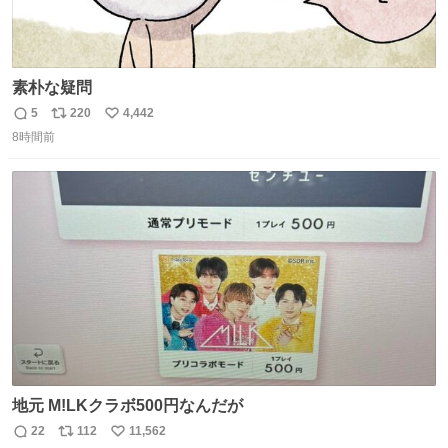
素朴な疑問
5
220
4,442
返
リ
い
8時間前
信
ポ
い
数
ス
ね
ト
数
数
地元 M!LKクラボ500円なんだが
22
112
11,562
返
リ
い