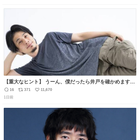
数
ス
ね
ト
数
数
【重大なヒント】 うーん、僕だったら井戸を確かめますけ
どね
16
371
11,670
返
リ
い
1日前
信
ポ
い
数
ス
ね
ト
数
数