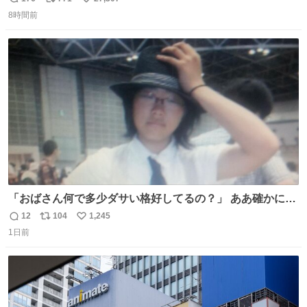
返
リ
い
8時間前
信
ポ
い
数
ス
ね
ト
数
数
「おばさん何で多少ダサい格好してるの？」 ああ確かに多
少ダサいな。君達が大人になる時にはこんな格好しなくて
12
104
1,245
返
リ
い
済むと良いな
1日前
信
ポ
い
数
ス
ね
ト
数
数