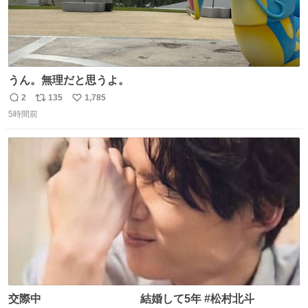
うん。無理だと思うよ。
2
135
1,785
返
リ
い
5時間前
信
ポ
い
数
ス
ね
ト
数
数
交際中 結婚して5年 #松村北斗