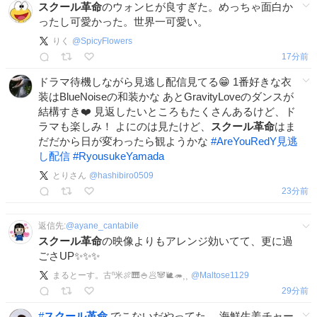
スクール革命
のウォンヒが良すぎた。めっちゃ面白か
ったし可愛かった。世界一可愛い。
りく
@
SpicyFlowers
17分前
ドラマ待機しながら見逃し配信見てる😁 1番好きな衣
装はBlueNoiseの和装かな あとGravityLoveのダンスが
結構すき❤️ 見返したいところもたくさんあるけど、ド
ラマも楽しみ！ よにのは見たけど、
スクール革命
はま
だだから日が変わったら観ようかな
#
AreYouRedY見逃
し配信
#
RyousukeYamada
とりさん
@
hashibiro0509
23分前
返信先:
@
ayane_cantabile
スクール革命
の映像よりもアレンジ効いてて、更に過
ごさUP✨✨✨
まるとーす。古ⁿ米🍖🎹🍚🥟🐼🐌🦔⸒⸒
@
Maltose1129
29分前
#
スクール革命
でこないだやってた、 海鮮生姜チャー