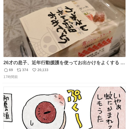
数
26才の息子、近年行動援護を使ってお出かけをよくする 親
との外出はもう嫌らしい。 中身は小学生位なのに小癪な😅
69
374
20,133
返
リ
い
昨日は夜のショッピングモールに行った 先に寝といてよ❗
17時間前
信
ポ
い
と何度も何度も言い残して。 起きたら冷蔵庫に… ああ、こ
数
ス
ね
れ買いに行ってくれたんだ…😭
ト
数
数