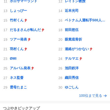
ホロサマーランド
レイトン教授
しょっぴー
近本光司
竹村くん
ベトナム人運転手500人採用
だるまさんが転んだ
前田悠伍
ツアー発表
眼窩底骨折
羽村くん
連絡がつかない
ØMI
テルマエ
アルバム発表
池田鉄洋
ネス監督
織田秀信
雲母たまこ
ゆごしん
100位まで見る
つぶやきピックアップ