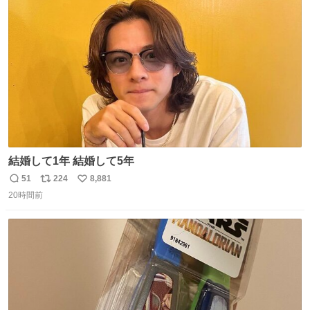
ト
数
数
結婚して1年 結婚して5年
51
224
8,881
返
リ
い
20時間前
信
ポ
い
数
ス
ね
ト
数
数