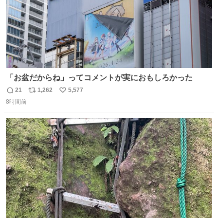
「お盆だからね」ってコメントが実におもしろかった
21
1,262
5,577
返
リ
い
8時間前
信
ポ
い
数
ス
ね
ト
数
数