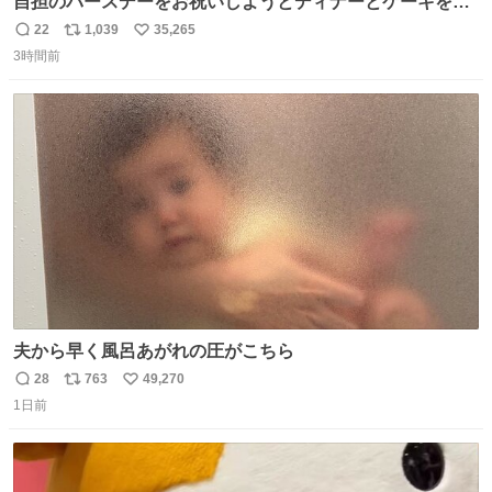
自担のバースデーをお祝いしようとディナーとケーキを予
約していたにも関わらず、当の本人がご結婚なさったので
22
1,039
35,265
返
リ
い
泣く泣くキャンセルした可哀想な重岡担を見かけたら私で
3時間前
信
ポ
い
す
数
ス
ね
ト
数
数
夫から早く風呂あがれの圧がこちら
28
763
49,270
返
リ
い
1日前
信
ポ
い
数
ス
ね
ト
数
数