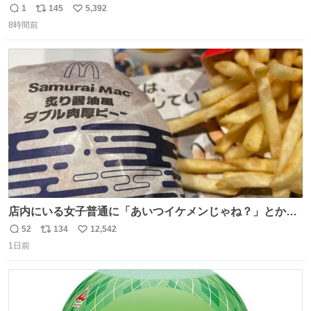
1
145
5,392
返
リ
い
8時間前
信
ポ
い
数
ス
ね
ト
数
数
店内にいる女子普通に「あいつイケメンじゃね？」とか
「スマホの持ち方きもw」とか大声で騒いでて怖い
52
134
12,542
返
リ
い
1日前
信
ポ
い
数
ス
ね
ト
数
数