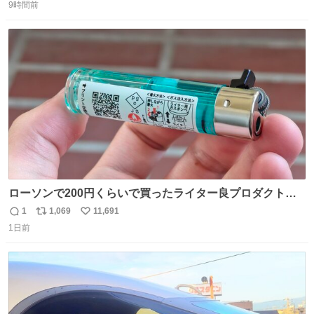
9時間前
信
ポ
い
数
ス
ね
ト
数
数
ローソンで200円くらいで買ったライター良プロダクトだ
これ 質感めっちゃ良い ガス充填とフリント交換もできてマ
1
1,069
11,691
返
リ
い
ジでこういうのでいいんだよ案件
1日前
信
ポ
い
数
ス
ね
ト
数
数