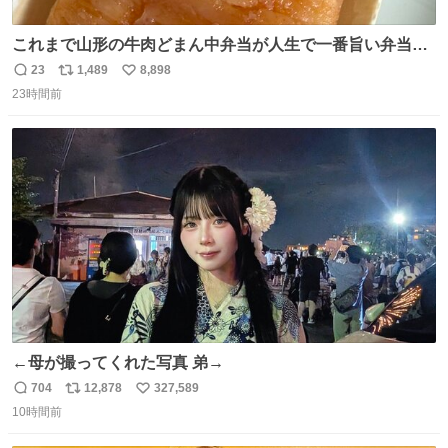
これまで山形の牛肉どまん中弁当が人生で一番旨い弁当だ
ったのだが、それを遥かに超える弁当発見。 個人的に駅弁
23
1,489
8,898
返
リ
い
＆空弁ランキングぶっち切りで首位を独走しているお弁当
23時間前
信
ポ
い
です🥹 福岡空港＆博多駅で購入可🍱 博多駅界隈にステイさ
数
ス
ね
れてるクルーの方は駅での購入が断然オススメです👍 #え
ト
数
数
んがわ明太寿司
←母が撮ってくれた写真 弟→
704
12,878
327,589
返
リ
い
10時間前
信
ポ
い
数
ス
ね