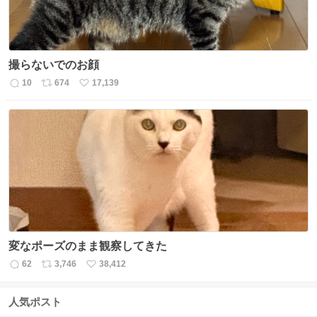
撮らないでのお顔
10
674
17,139
返
リ
い
信
ポ
い
数
ス
ね
ト
数
数
変なポーズのまま観察してきた
62
3,746
38,412
返
リ
い
信
ポ
い
数
ス
ね
人気ポスト
ト
数