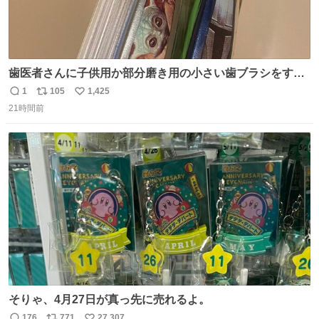
歯医者さんに子供用か部分磨き用の小さい歯ブラシをすす
められたので今日から私の歯ブラシこれ
1
105
1,425
返
リ
い
21時間前
信
ポ
い
数
ス
ね
ト
数
数
そりゃ、4月27日が真っ先に売れるよ。
176
771
27,307