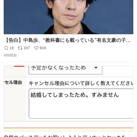
【告白】中島歩、“教科書にも載っている”有名文豪の子孫
だった「ばぁばのじぃじ」
19
107
816
返
リ
い
news.livedoor.com/article/detail… 中島は明治時代の文
4時間前
信
ポ
い
豪・国木田独歩の玄孫だという。国木田との関係は「ばあ
数
ス
ね
ちゃんのじいちゃん」だとし、“歩”という名前も独歩から
ト
数
数
取られているとのこと。