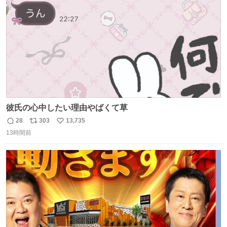
数
彼氏の心中したい理由やばくて草
28
303
13,735
返
リ
い
13時間前
信
ポ
い
数
ス
ね
ト
数
数