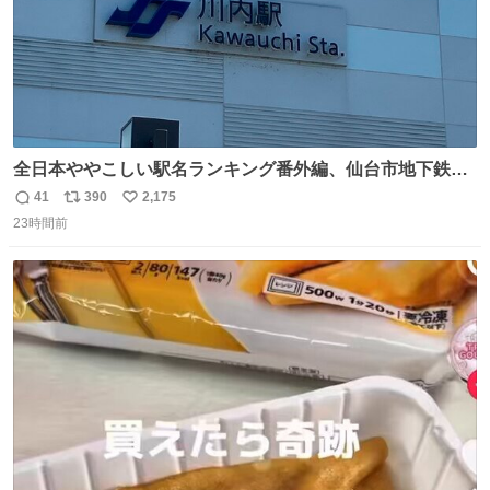
全日本ややこしい駅名ランキング番外編、仙台市地下鉄川
内駅
41
390
2,175
返
リ
い
23時間前
信
ポ
い
数
ス
ね
ト
数
数