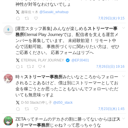
神性が対等なわけないでしょ
趣味佐々木
@
Sasaki_whatsup
7月29日(水) 9:15
[運営スタッフ募集] みんなが楽しめる
ストリーマー事
務所
Eternal Play Journeyでは、配信者を支える運営メ
ンバーを募集しています。 未経験歓迎！ リモート中
心で活動可能。 事務所づくりに関わりたい方は、ぜひ
ご応募ください。 応募フォームはリプへ
ETERNAL PLAY JOURNEY
@
EPJ0401
1
2
4
7月26日(日) 19:16
時々
ストリーマー事務所
みたいなところからフォロー
されることあるけど、僕は別にストリーマーとしてお
金を稼ごうとか思ったこともないんでフォローいただ
いても無意味っすよ
D-50 Stackの申し子
@
d50_stack
7月23日(木) 1:45
ZETAってチームのデカさの割に勝ってないからほぼ
ス
トリーマー事務所
じゃね？って思っちゃうな