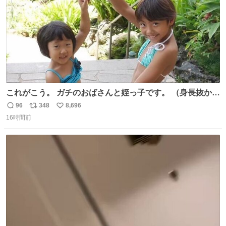
これがこう。 ガチのおばさんと姪っ子です。 （身長抜かさ
れててしぬ笑） #ヤツルギ12 #家族でヒロイン
96
348
8,696
返
リ
い
16時間前
信
ポ
い
数
ス
ね
ト
数
数