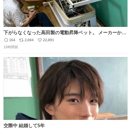
下がらなくなった高田製の電動昇降ベット。 メーカーから
は、完全に見放されたんですが、 見事に85歳の父が治しま
164
2,084
22,891
返
リ
い
した。 うちの父は、トヨタカローラのボディをオート生産
16時間前
信
ポ
い
する、工業ロボットの製作者なんですが、 父が電動ベット
数
ス
ね
の配線をハンダで修理している横で、
ト
数
数
交際中 結婚して5年