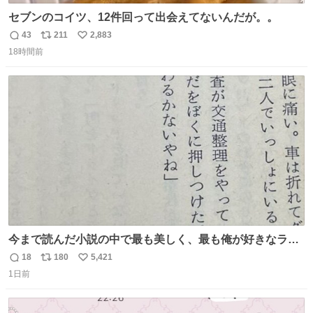
セブンのコイツ、12件回って出会えてないんだが。。
43
211
2,883
返
リ
い
18時間前
信
ポ
い
数
ス
ね
ト
数
数
今まで読んだ小説の中で最も美しく、最も俺が好きなラス
トシーン
18
180
5,421
返
リ
い
1日前
信
ポ
い
数
ス
ね
ト
数