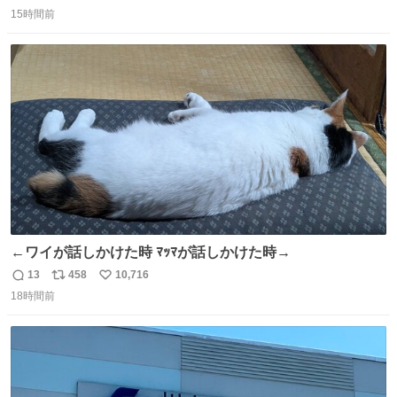
返
リ
い
15時間前
信
ポ
い
数
ス
ね
ト
数
数
←ワイが話しかけた時 ﾏｯﾏが話しかけた時→
13
458
10,716
返
リ
い
18時間前
信
ポ
い
数
ス
ね
ト
数
数