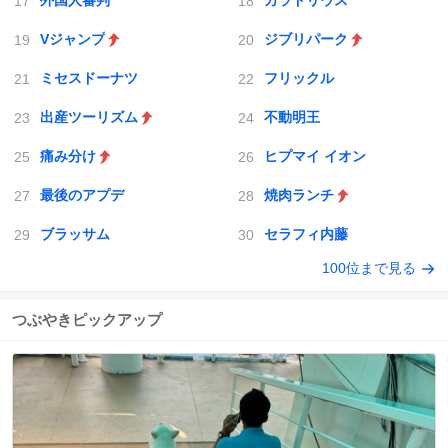
外国人審判
カラドリウス
Vジャンプ
ジブリパーク
ミセスドーナツ
フリックル
出産ツーリズム
不動明王
痛み分け
ヒプマイ イオン
最後のアプデ
焼肉ランチ
ブラッサム
セラフィ内藤
100位まで見る
つぶやきピックアップ