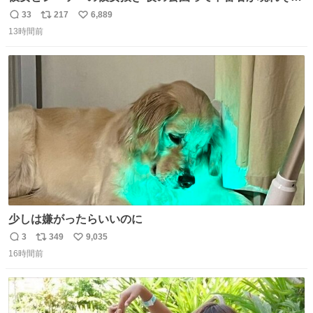
で怖いんだよな
33
217
6,889
返
リ
い
13時間前
信
ポ
い
数
ス
ね
ト
数
数
少しは嫌がったらいいのに
3
349
9,035
返
リ
い
16時間前
信
ポ
い
数
ス
ね
ト
数
数