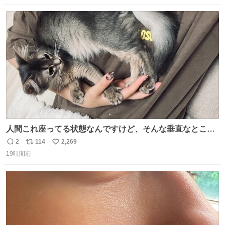
数
ス
ね
ト
数
数
人間これ座ってる状態なんですけど、そんな垂直なところ
でいきなり天地無用のごろんをかますのは、それは、あま
2
114
2,269
返
リ
い
りに人間を信用しすぎではないか、、、？？？
19時間前
信
ポ
い
数
ス
ね
ト
数
数