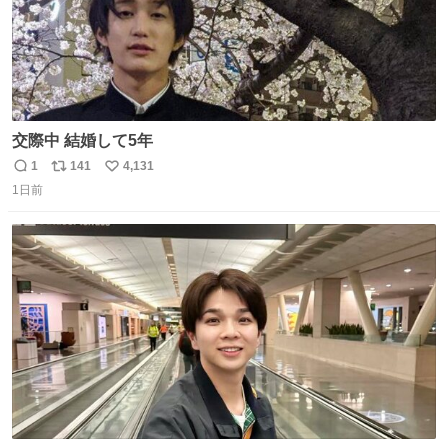
交際中 結婚して5年
1
141
4,131
返
リ
い
1日前
信
ポ
い
数
ス
ね
ト
数
数