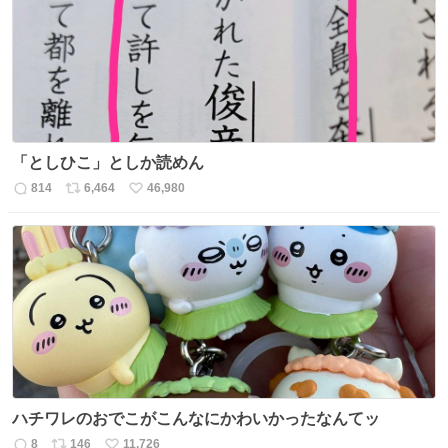
ト
数
数
「としひこ」としか読めん
814
6,464
46,980
返
リ
い
信
ポ
い
数
ス
ね
ト
数
数
ハチワレのおでこがこんなにかわいかったなんてッ
8
146
11,726