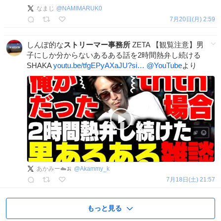
なまじ
@
NAMIMARUK0
7月20日(月) 2:59
しんぽ的な
ストリーマー事務所
ZETA 【観覧注意】男
子にしか分からないあるある話を2時間熱弁し続ける
SHAKA
youtu.be/tfgEPyAXaJU?si…
@YouTube
より
あかみー☁️🍌
@
Akammy_k
7月18日(土) 21:57
もっと見る