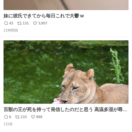
妹に彼氏できてから毎日これで大鬱 w
43
131
3,957
返
リ
い
21時間前
信
ポ
い
数
ス
ね
ト
数
数
百獣の王が死を持って発信したのだと思う 高温多湿が尋常
でない日本の夏 どうか早急に飼育の環境を見直して 動物の
6
133
898
返
リ
い
命を護ってください…と 治療中のライオンが助かりますよ
1日前
信
ポ
い
うに すべての動物の命が護られますように 2026.7.3📷多摩