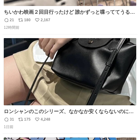
ちいかわ映画２回目行ったけど 誰かずっと喋っててうるさ
かった 許せねえ
21
180
2,167
返
リ
い
12時間前
信
ポ
い
数
ス
ね
ト
数
数
ロンシャンのこのシリーズ、なかなか安くならないのにセ
ール価格になってる🖤✨レザーなのが反則級にかわいい。
31
175
4,248
返
リ
い
持ってるだけでコーデが格上げされる。
1日前
信
ポ
い
数
ス
ね