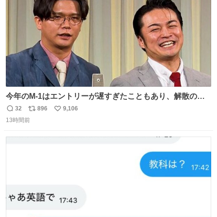
今年のM-1はエントリーが遅すぎたこともあり、解散の可
能性を作り出してからのスタート！！ 遅くなって申し訳な
32
896
9,106
返
リ
い
い🙏 エントリーナンバーは「GO!無策!」でかなり覚えやす
13時間前
信
ポ
い
い！応援をお願いすることになりそう！！
数
ス
ね
ト
数
数