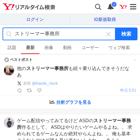
i
ログイン
ID新規取得
検索
キ
ー
話題
最新
画像
動画
ユーザー
ウェブ検索
ワ
ベストポスト
ー
ド
他の
ストリーマー事務所
も続々乗り込んできそうだな
を
あ
消
赤羽
@
Kaede_clock
す
昨日 5:51
分析グラフを見る
ゲーム配信やってみてるけど ASDの
ストリーマー事務
所
作るとして、 ASDはやりたいゲームやるよね。。 求
められてるゲームなんか絶対やらんよね。。 俺も基本