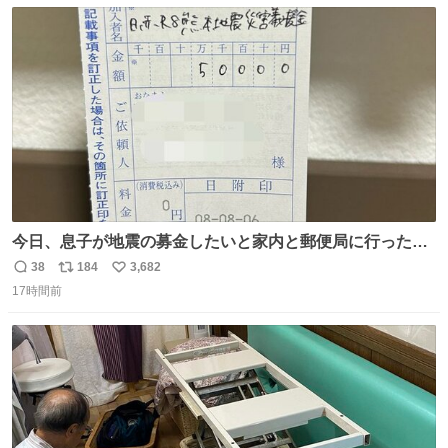
数
ス
ね
動物公園にて 残念ながら個体の識別は出来ません
ト
数
数
今日、息子が地震の募金したいと家内と郵便局に行ったみ
たいです。おもちゃとか買う選択肢もあったと思うけど、
38
184
3,682
返
リ
い
自分で貯めてた2万円を役に立てて欲しい、みんなも元気
17時間前
信
ポ
い
になって欲しいと。家内も一緒に募金したので、自分も何
数
ス
ね
かできたらなぁと思いました。
ト
数
数