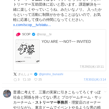
トリーマー互助団体に近いと思います。課題解決を一
緒に楽しくやっていこうね、みたいなノリ。 入ったか
らといって活動に制限がかかることはないので、お気
軽に応募して僕らの仲間になってください。
x.com/scop__tv/statu…
SCOP
@scop__tv
YOU ARE ~~NOT~~ INVITED
7月29日(水) 10:11
ぎんしょー
@
ginsho_bunashi
3
10
25
7月30日(木) 3:14
普通に考えて、三重の実家に引きこもってろくすっぽ
社会と関係を持ってない男と プロゲームチーム・サッ
カーチーム・
ストリーマー事務所
・理髪店のオーナー
やりながら、東京ドームでイベントやるような男の精