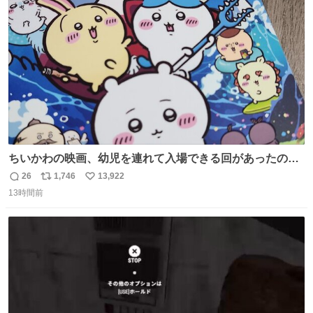
ト
数
数
ちいかわの映画、幼児を連れて入場できる回があったので
子どもを連れて観てきたんですけど、セイレーンの登場シ
26
1,746
13,922
返
リ
い
ーンで場内のベビーが一斉に泣き出してたのがとてもよい
13時間前
信
ポ
い
映画体験でした。
数
ス
ね
ト
数
数