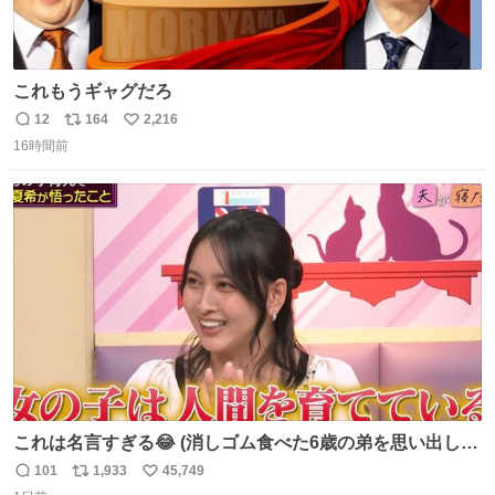
これもうギャグだろ
12
164
2,216
返
リ
い
16時間前
信
ポ
い
数
ス
ね
ト
数
数
これは名言すぎる😂 (消しゴム食べた6歳の弟を思い出しな
がら)
101
1,933
45,749
返
リ
い