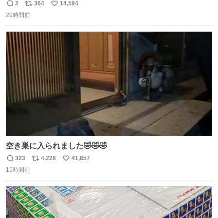
2
364
14,594
返
リ
い
20時間前
信
ポ
い
数
ス
ね
ト
数
数
空き巣に入られました🤣🤣🤣
323
4,228
41,857
返
リ
い
15時間前
信
ポ
い
数
ス
ね
ト
数
数