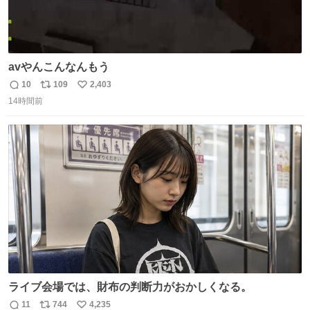
avやんこんなんもう
10
109
2,403
返
リ
い
14時間前
信
ポ
い
数
ス
ね
ト
数
数
ライブ会場では、財布の判断力がおかしくなる。
11
744
4,235