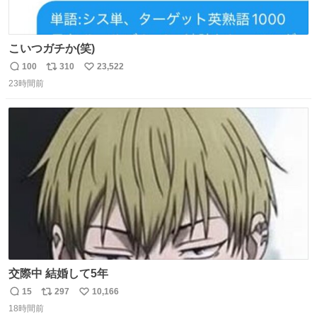
こいつガチか(笑)
100
310
23,522
返
リ
い
23時間前
信
ポ
い
数
ス
ね
ト
数
数
交際中 結婚して5年
15
297
10,166
返
リ
い
18時間前
信
ポ
い