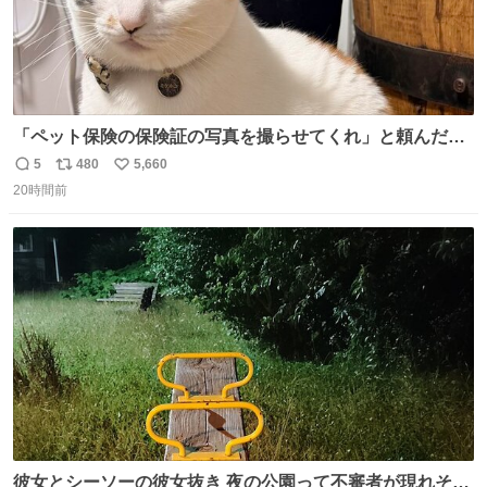
「ペット保険の保険証の写真を撮らせてくれ」と頼んだら
ちゃんと座ってポーズを取ってくれた人
5
480
5,660
返
リ
い
20時間前
信
ポ
い
数
ス
ね
ト
数
数
彼女とシーソーの彼女抜き 夜の公園って不審者が現れそう