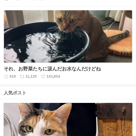
返
リ
い
信
ポ
い
数
ス
ね
ト
数
数
それ、お野菜たちに汲んだお水なんだけどね
419
11,120
143,854
返
リ
い
信
ポ
い
数
ス
ね
人気ポスト
ト
数
数