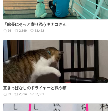
「館長にそっと寄り添うキナコさん」
26
2,349
33,462
返
リ
い
信
ポ
い
数
ス
ね
ト
数
数
置きっぱなしのドライヤーと戦う猫
69
2,514
32,331
返
リ
い
信
ポ
い
数
ス
ね