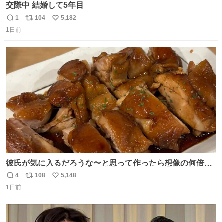
交際中 結婚して5年目
1
104
5,182
返
リ
い
1日前
信
ポ
い
数
ス
ね
ト
数
数
彼氏が気に入るだろうな〜と思って作ったら想像の何倍も
美味しい美味しい言ってくれて嬉しい
4
108
5,148
返
リ
い
1日前
信
ポ
い
数
ス
ね
ト
数
数