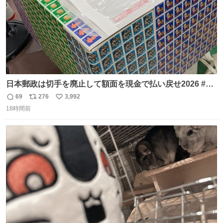
日本郵政は切手を廃止して額面を現金で払い戻せ2026 #日
本郵政 @JapanPostHD_PR
69
276
3,992
返
リ
い
18時間前
信
ポ
い
数
ス
ね
ト
数
数