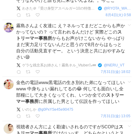
そうなんやけど誰も見に来ないんよね。。今ここ
わきた＠『受け身型アスペルガー10の特徴』発売中
@
RYOTA_WAKITA
8月4日(火) 0:58
霧島さんよく友達に え？ネルってまだどこからも声か
かってないの？ って言われるんだけど 実際どこの
ス
トリーマー事務所
からもお声がけこないから やっぱり
まだ実力足りてないんだと思うので8月からはもっと
自分の活動見直すぞー。 という決意と共におやすみな
さい😪
ゲラな残念系お姉さん！霧島ネル_Vtuber🍶💤
@
NERU_VT
7月31日(金) 18:02
金色の電話www黒電話の生き別れた弟になってほしい
www 中身ちょい漏れしてるの😂 何しても面白いし全
部糧にして大きくなってくれ、いつか全ての
ストリー
マー事務所
に所属した男として伝説を作ってほしい
いのしか
@
g0PxYSe45e90475
7月31日(金) 13:05
視聴者さん方によく勘違いされるのですがSCOPは
ス
トリーマー事務所
ではないっす。どちらかというとス