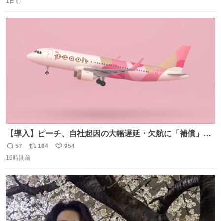
1日前
信
ポ
い
数
ス
ね
ト
数
数
【導入】ピーチ、自社起因の大幅遅延・欠航に「補償」開
始へ news.livedoor.com/article/detail… 同社に起因する理
57
184
954
返
リ
い
由によって大幅遅延や欠航が発生した場合、乗客が負担し
19時間前
信
ポ
い
た宿泊費や交通費を、領収書の事後申請に基づき、国内線
数
ス
ね
は1人あたり上限1万円、国際線は上限2万円まで支払う。
ト
数
数