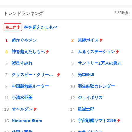
トレンドランキング
3:33
時点
神を超えたしもべ
超かぐやメシ
束縛ボイス
神を超えたしもべ
みるくステーション
諸星すみれ
サントリー1万人の第九
クリスピー・クリーム・ドーナツ
光GENJI
中国製無線ルーター
羽生結弦カレンダー
小清水亜美
ジョイポリス
オベルダン
凪誠士郎
Nintendo Store
宇宙戦艦ヤマト2199