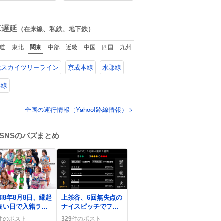
ーや枝豆などが入
い
ているオリジナル
ね
こ焼きへと進化 大
数
車遅延
（在来線、私鉄、地下鉄）
館の広報課長ハイ
リッヒは、日本で
道
東北
関東
中部
近畿
中国
四国
九州
こ焼きに心奪わ
、ベルリンにいた
武スカイツリーライン
京成本線
水郡線
きには出店で焼い
ました👏（ええ笑
#たこ焼きの
妻線
全国の運行情報（Yahoo!路線情報）
SNSのバズまとめ
0
和8年8月8日、縁起
上茶谷、6回無失点の
良い日で入籍ラッ
ナイスピッチでファ
ュがSNSで話題に
ン歓喜「最高」「ナ
件のポスト
329
件のポスト