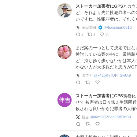
ストーカー加害者にGPS
とカウ
ど、それより先に性犯罪者への
いですね。性犯罪者は、それく
藤田寛司
@
bassman0916
2
1
35
まだ案の一つとして決定ではな
検討している案の中に、常時装
ど、持ち歩く歩かないかは本人
かない人が大多数だと思うがG
ぽてと
@
x4apKyTUPnGwUi9
ストーカー加害者にGPS
義務化
せて 被害者は日々怯え生活困難
殺されも良いから犯罪者の人権
新吉
@
hwcDQZ8gdOWEmB9