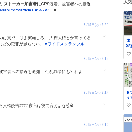
人
ろ
ストーカー加害者にGPS
装着、被害者への接近
asahi.com/articles/ASV7W…
#
t1
8月5日(水) 3:21
のは賛成。はよ実施しろ。 人権人権とか言ってる
違
などの犯罪が減らない。
#
ワイドスクランブル
家
に
い
け
8月5日(水) 3:15
浅
い
ね
被害者への接近を通知 性犯罪者にもやれよ
数
さ
8月5日(水) 3:14
う
人権侵害⁉️⁉️⁉️⁉️ 寝言は寝て言えよな☝️😁
い
い
ね
8月5日(水) 3:12
数