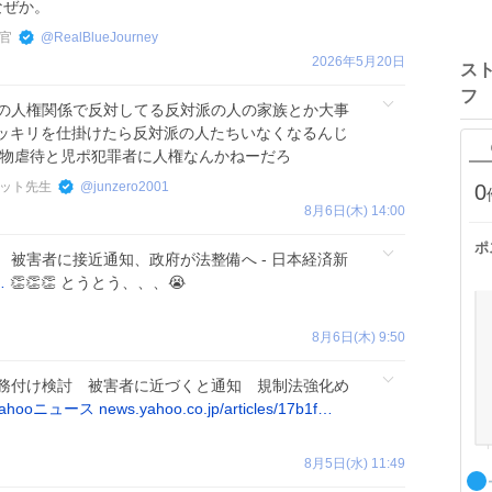
なぜか。
官
@
RealBlueJourney
2026年5月20日
ス
フ
の人権関係で反対してる反対派の人の家族とか大事
ッキリを仕掛けたら反対派の人たちいなくなるんじ
動物虐待と児ポ犯罪者に人権なんかねーだろ
ット先生
@
junzero2001
0
8月6日(木) 14:00
ポ
 被害者に接近通知、政府が法整備へ - 日本経済新
…
👏👏👏 とうとう、、、😭
8月6日(木) 9:50
務付け検討 被害者に近づくと通知 規制法強化め
Yahooニュース
news.yahoo.co.jp/articles/17b1f…
8月5日(水) 11:49