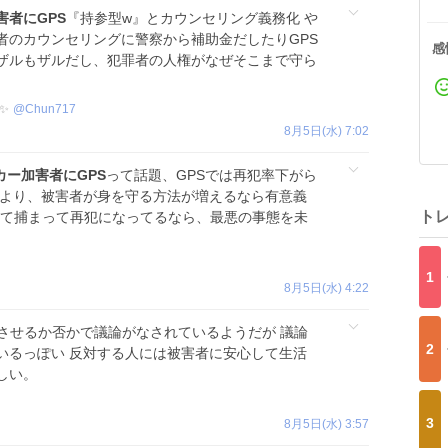
害者にGPS
『持参型w』とカウンセリング義務化 や
者のカウンセリングに警察から補助金だしたりGPS
感
ザルもザルだし、犯罪者の人権がなぜそこまで守ら
✨
@
Chun717
8月5日(水) 7:02
カー加害者にGPS
って話題、GPSでは再犯率下がら
のより、被害者が身を守る方法が増えるなら有意義
ト
して捕まって再犯になってるなら、最悪の事態を未
1
8月5日(水) 4:22
させるか否かで議論がなされているようだが 議論
2
いるっぽい 反対する人には被害者に安心して生活
しい。
3
8月5日(水) 3:57