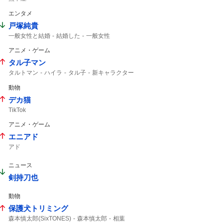
エンタメ
戸塚純貴
一般女性と結婚
結婚した
一般女性
アニメ・ゲーム
タル子マン
タルトマン
ハイラ
タル子
新キャラクター
シス
5人目
動物
デカ猫
TikTok
アニメ・ゲーム
エニアド
アド
ニュース
剣持刀也
動物
保護犬トリミング
森本慎太郎(SixTONES)
森本慎太郎
相葉