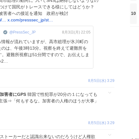
高市総理の動向についてSNSは納得しないようなの
をつけて国民がトレースできる様にしてはどうか？
被害者への接近を通知 政府が検討
10
7W…
x.com/presssec_jp/st…
）
@PressSec_JP
8月3日(月) 22:05
る情報が流れていますが、高市総理が氷川町の
のは、午後3時13分。視察を終えて避難所を
す。避難所視察は51分間ですので、お伝えしま
e?k=2…
8月5日(水) 3:29
加害者にGPS
韓国で性犯罪が20分の１になっても
と主張⇒「何もするな。加害者の人権のほうが大事」
8月5日(水) 3:29
がストーカーだと認識出来ないのだろうけど人権欲