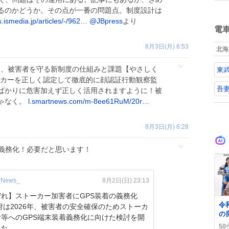
ナ
い
るのかどうか。その点が一番の問題点。制度設計は
っ
ね
s.ismedia.jp/articles/-/962…
@JBpress
より
た
数
電
使
ン
8月3日(月) 6:53
北海
た
れ
案、被害者を守る新制度の仕組みと課題【やさしく
東
と
て
ーカーを正しく認定して徹底的に顔認証行動観察監
顔や） 
吾
ばかりに危害加えず正しく活用されますように！被
日
ゃなく。
l.smartnews.com/m-8ee61RuM/20r…
8月3日(月) 6:28
義務化！必要だと思います！
_News_
8月2日(日) 23:13
れ】ストーカー加害者にGPS装着の義務化
0
令
府は2026年、被害者の安全確保のためストーカ
の
等へのGPS端末装着義務化に向けた検討を開
シ
50
した。