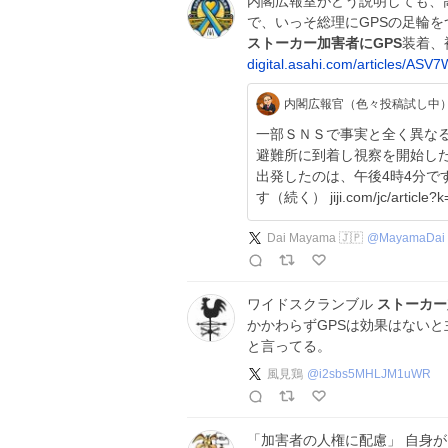
内閣広報室がどう説明しても、
で、いっそ総理にGPSの足輪
ストーカー加害者にGPS
装着、
digital.asahi.com/articles/ASV
内閣広報官（色々投稿試し中
一部ＳＮＳで事実と全く異な
避難所に到着し視察を開始した
出発したのは、午後4時4分で
す（続く） jiji.com/jc/articl
Dai Mayama 🇯🇵
@
MayamaDai
ワイドスクランブル
ストーカー
かかわらずGPSは効果はない
と言ってる。
風見鶏
@
i2sbs5MHLJM1uWR
「加害者の人権に配慮」 自身