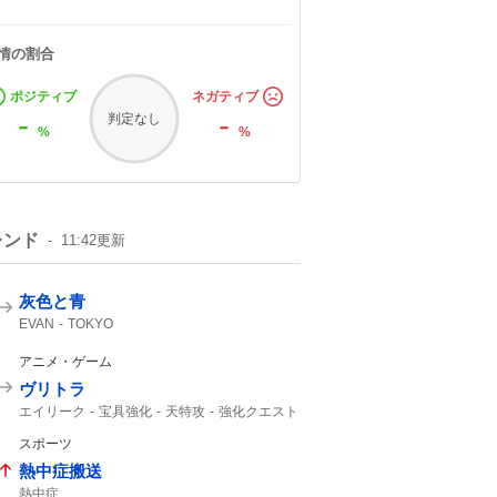
情の割合
ポジティブ
ネガティブ
-
-
判定なし
%
%
レンド
11:42
更新
灰色と青
EVAN
TOKYO
アニメ・ゲーム
ヴリトラ
エイリーク
宝具強化
天特攻
強化クエスト
戴冠戦
UC
インドラ
11th
スポーツ
熱中症搬送
熱中症