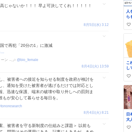
最高じゃないか！！！ 早よ可決してくれ！！！！！
人
ら
っ
8月5日(水) 3:12
い
気
い
ね
韓国で再犯「20分の1」に激減
数
cb…
ン 𓂃𓈒𓏸
@
bio_female
こ
8月4日(火) 13:59
し
全
い
の
し、被害者への接近を知らせる制度を政府が検討を
子
い
し、通知を受けた被害者が逃げるだけでは対応とし
ね
報、迅速な保護、端末の破壊や取り外しへの罰則ま
数
誰もが安心して暮らせる毎日を。
@
tonoresearch
8月4日(火) 8:21
日
大
き
案、被害者を守る新制度の仕組みと課題＞ 以前も
い
が
して、問題はその運用にある。記事にもあるが、きめ