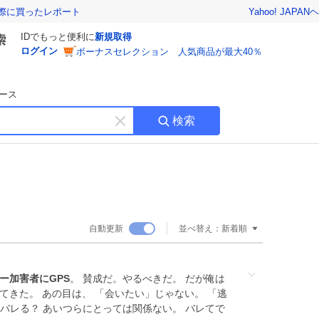
Yahoo! JAPAN
ヘ
実際に買ったレポート
IDでもっと便利に
新規取得
ログイン
ボーナスセレクション 人気商品が最大40％
ース
検索
キ
ー
ワ
ー
ド
を
消
自動更新
並べ替え：
新着順
す
ー加害者にGPS
。 賛成だ。やるべきだ。 だが俺は
てきた。 あの目は、 「会いたい」じゃない。 「逃
がバレる？ あいつらにとっては関係ない。 バレてで