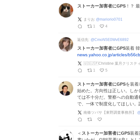
ストーカー加害者にGPS
！？ 
まりお
@
mariorio0701
1
4
返信先:
@
CmoN5E0WvE6892
ストーカー加害者にGPS
装着 
news.yahoo.co.jp/articles/b56
🇺🇸🇯🇵Christine 葉月クリスティー
1
5
ストーカー加害者にGPS
を装着
始めた。方向性は正しい。しか
ては不十分だ。警察への自動通
で、一体で制度化してほしい。
南條ツバサ【東野調査事務所】
＜
ストーカー加害者にGPS
装着
書いたが、GPS装着は良しと