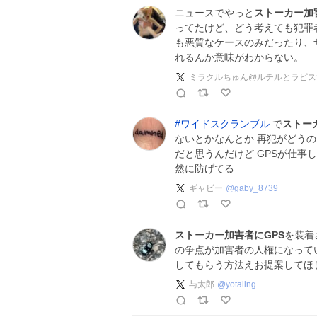
ニュースでやっと
ストーカー加
ってたけど、どう考えても犯罪
も悪質なケースのみだったり、
れるんか意味がわからない。
ミラクルちゅん@ルチルとラピス
#
ワイドスクランブル
で
ストー
ないとかなんとか 再犯がどう
だと思うんだけど GPSが仕事
然に防げてる
ギャビー
@
gaby_8739
ストーカー加害者にGPS
を装着
の争点が加害者の人権になって
してもらう方法えお提案してほ
与太郎
@
yotaling