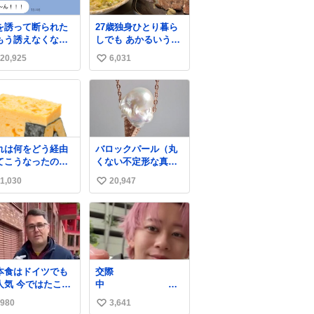
を誘って断られた
27歳独身ひとり暮ら
もう誘えなくなる
しでも あかるいうち
て人、これ見て元
から呑みながらキッ
20,925
6,031
い
出してほしい
チンでひとり焼肉で
きてしあわせだもん՞
い
o̴̶̷̥ ̫ o̴̶̷̥ ՞
ね
数
れは何をどう経由
バロックパール（丸
てこうなったのか
くない不定形な真
くわからない構造
珠）を溶けたアイス
1,030
20,947
い
すしざんまいの玉
や飴玉、雲、アヒル
に見立ててジュエリ
い
ーデザイナー、Ben
ね
Choi 蔡俊文さんの作
数
品。
instagram.com/bcjo
aillerie/
本食はドイツでも
交際
人気 今ではたこ焼
中
も入手可能です
結婚して5年
980
3,641
い
、🥑や🌽、ウィン