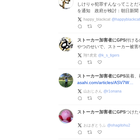
しけりゃ犯罪すんなってことだ
を通知 政府が検討：朝日新聞
happy_blackcat
@
happyblackca
ストーカー加害者にGPS
付ける
やつのせいで、ストーカー被害
翔†虎党
@
k_s_tigers
ストーカー加害者にGPS
装着、
asahi.com/articles/ASV7W…
山おじさん
@
r1onana
ストーカー加害者にGPS
つけたら
おはぎとうふ
@
ohagitohu2