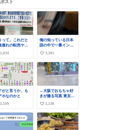
気ポスト
うって。これだと
俺の知っている日本
族連れの転売ヤー
語の中で一番イント
持ってかれるだ
ネーションが可愛い
1,034
3,381
い
。 ポケカと同じで
はかすぎる💦
い
ね
数
すがと言うか、も
←大阪でおもちゃ好
アホなのかと
きが撮る写真 東京で
おもちゃ好きが撮る
2,105
1,138
い
写真→
い
ね
数