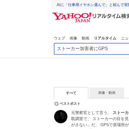
AIに「仕事用イヤホン選んで」と頼んで
ウェブ
画像
動画
リアルタイム
ニュ
画像・動画
すべて
ベストポスト
元警察官として言う。
ストーカ
取調室で、 ストーカーの目を見
がさない」だ。 GPSで居場所