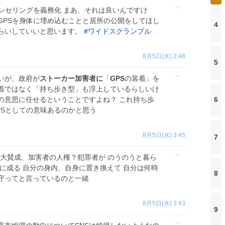
ンセリングを義務化 まあ、それは良いんですけ
GPSを身体に埋め込むことと居所の公開をしてほし
4
らいしていいと思います。
#
ワイドスクランブル
8月5日(水) 3:48
5
いが、政府が
ストーカー加害者に
「
GPS
の装着」を
着ではなく「持ち歩き型」も浮上しているらしいけ
の意思に任せるということですよね？ これ持ち歩
6
PSとしての意味あるのかと思う
8月5日(水) 3:45
7
 大賛成、加害者の人権？犯罪者が のうのうと暮ら
に成る 自分の身内、自身に置き換えて 自分は何時
8
守ってと言っているのと一緒
8月5日(水) 3:43
9