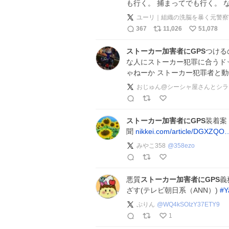
も行く。 捕まってでも行く。 
ユーリ｜組織の洗脳を暴く元警察
367
11,026
51,078
ストーカー加害者にGPS
つける
な人にストーカー犯罪に合うド
ゃねーか ストーカー犯罪者と
おじゅん@シーシャ屋さんとシラ
ストーカー加害者にGPS
装着案
聞
nikkei.com/article/DGXZQO
みやこ358
@
358ezo
悪質
ストーカー加害者にGPS
義
ざす(テレビ朝日系（ANN）)
#
ぷりん
@
WQ4kSOIzY37ETY9
1