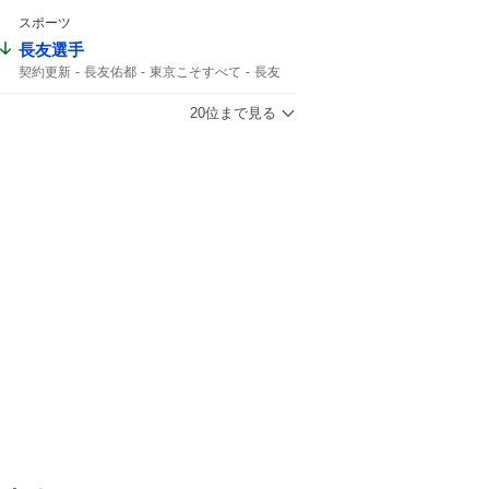
24時間テレビ49
相葉雅紀
24時間テレビ
スポーツ
長友選手
契約更新
長友佑都
東京こそすべて
長友
20位まで見る