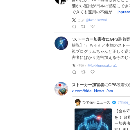
細かい運用が日本の警察にでき
できても運用の不備が…
jbpres
こぶ
@
tweetkowai
"
ストーカー加害者にGPS
装着
解説】"←ちゃんと本物のスト
視プログラムちゃんと正しく逆
害者にばかり危害加える今のじ
伊達♪
@
fukktunosakura1
ストーカー加害者にGPS
装着の
x.com/hide_News_/sta…
ひで保守ニュース
@hide
【命を守
を！ 政
ー加害者
始しま