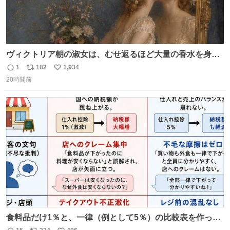
ヴィクトリア朝の淑女は、むせ返るほど大量の香水を身に
つけるものではないとされていた。それでも香水は、髪や
1
182
1,934
返
リ
い
肌の手入れと同じくらい、ヴィクトリア朝の女性達の美容
20時間前
信
ポ
い
習慣に欠かせないものだった。 当時の香水は、現在私たち
数
ス
ね
が知る香水よりも単純な組成で、その大部分は薔薇、菫、
ト
数
数
ベルガモット、
食料品だけ1％と、一律（例として5％）の比較表を作って
みました。 参考になるかと思います。