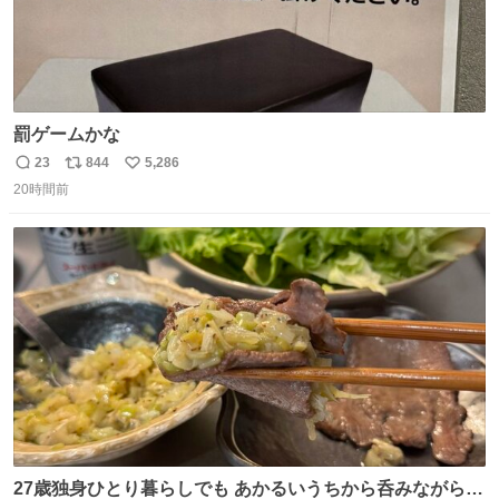
罰ゲームかな
23
844
5,286
返
リ
い
20時間前
信
ポ
い
数
ス
ね
ト
数
数
27歳独身ひとり暮らしでも あかるいうちから呑みながらキ