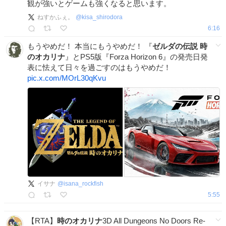
観が強いとゲームも強くなると思います。
ねすかふぇ。
@
kisa_shirodora
6:16
もうやめだ！ 本当にもうやめだ！ 『
ゼルダの伝説
時
のオカリナ
』とPS5版『Forza Horizon 6』の発売日発
表に怯えて日々を過ごすのはもうやめだ！
pic.x.com/MOrL30qKvu
イサナ
@
isana_rockfish
5:55
【RTA】
時のオカリナ
3D All Dungeons No Doors Re-