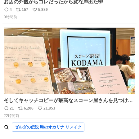
お店の外観からコレだったから変な声出た🤭
4
157
5,889
返
リ
い
9時間前
信
ポ
い
数
ス
ね
ト
数
数
そしてキャッチコピーが最高なスコーン屋さんを見つけて
しまったので思わず買い込んでしまった。スコーンなんて
21
6,206
21,853
返
リ
い
パッサパサなほどええですからね。
22時間前
信
ポ
い
数
ス
ね
ゼルダの伝説 時のオカリナ
リメイク
ト
数
数