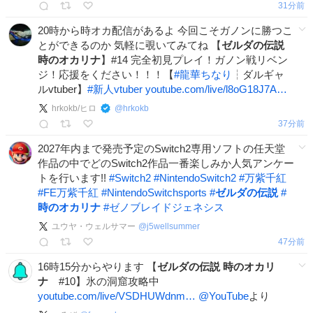
31分前
20時から時オカ配信があるよ 今回こそガノンに勝つこ
とができるのか 気軽に覗いてみてね 【
ゼルダの伝説
時のオカリナ
】#14 完全初見プレイ！ガノン戦リベン
ジ！応援をください！！！【
#
龍華ちなり
┆ダルギャ
ルvtuber】
#
新人vtuber
youtube.com/live/l8oG18J7A…
hrkokb/ヒロ
@
hrkokb
37分前
2027年内まで発売予定のSwitch2専用ソフトの任天堂
作品の中でどのSwitch2作品一番楽しみか人気アンケー
トを行います!!
#
Switch2
#
NintendoSwitch2
#
万紫千紅
#
FE万紫千紅
#
NintendoSwitchsports
#
ゼルダの伝説
#
時のオカリナ
#
ゼノブレイドジェネシス
ユウヤ・ウェルサマー
@
j5wellsummer
47分前
16時15分からやります 【
ゼルダの伝説
時のオカリ
ナ
#10】氷の洞窟攻略中
youtube.com/live/VSDHUWdnm…
@YouTube
より