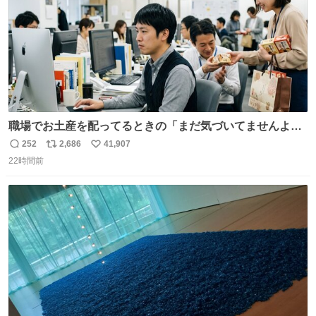
職場でお土産を配ってるときの「まだ気づいてませんよ」
的な演技が毎回シンドい。
252
2,686
41,907
返
リ
い
22時間前
信
ポ
い
数
ス
ね
ト
数
数