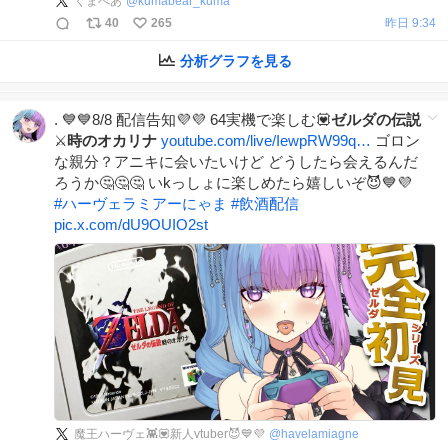
くまべあ
@
kumabear_kuma
40
265
昨日 9:34
分析グラフを見る
. 💙💙8/8 配信告知💜💜 64実機で楽しむ💟
ゼルダの伝説
⚔️
時のオカリナ
youtube.com/live/IewpRW99q…
ゴロン
な親分？アニキに会いたいけど どうしたら会えるんだ
ろうか🤔🤔🤔 いkっしょに楽しめたら嬉しいぞ😈💙💜
#
ハーヴェラミアーにゃま
#
飲酒配信
pic.x.com/dU9OUIO2st
魔王ハーヴェ👾💟新人vtuber😈💙💜
@
havelamiagne