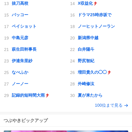
抜刀高校
X収益化
バッコー
ドラマ25時赤坂で
ペイショット
ノーヒットノーラン
中島元彦
新潟県中越
萩生田幹事長
白井陽斗
伊達朱里紗
野尻智紀
なべふか
増田貴久の◯◯
ノーノー
外崎修汰
記録的短時間大雨
夏が来たから
100位まで見る
つぶやきピックアップ