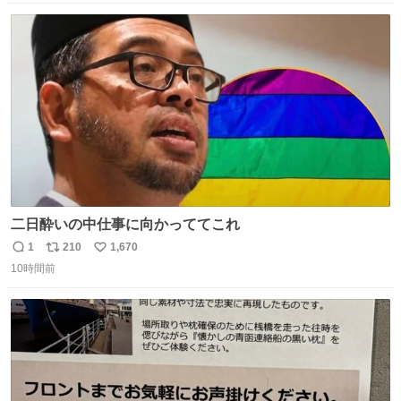
数
ス
ね
ト
数
数
二日酔いの中仕事に向かっててこれ
1
210
1,670
返
リ
い
10時間前
信
ポ
い
数
ス
ね
ト
数
数