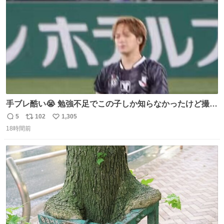
数
手ブレ酷い😭 勉強不足でこの子しか知らなかったけど撮っ
てみた😓😓 #TravisJapan #Jリーグ #松倉海斗
5
102
1,305
返
リ
い
18時間前
信
ポ
い
数
ス
ね
ト
数
数