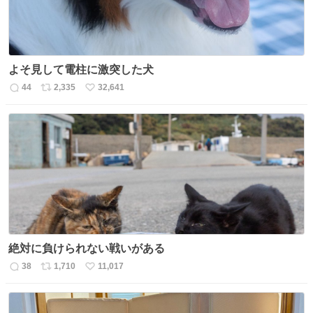
よそ見して電柱に激突した犬
44
2,335
32,641
返
リ
い
信
ポ
い
数
ス
ね
ト
数
数
絶対に負けられない戦いがある
38
1,710
11,017
返
リ
い
信
ポ
い
数
ス
ね