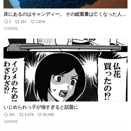
床にあるのはキャンディー。 その総重量は亡くなった人と
同等の重さだそうです。 鑑賞者は一つ持ち帰れますが、亡
2
101
1,834
返
リ
い
くなった人の一部を持ち帰っているような感覚になりまし
22時間前
信
ポ
い
た。 勇気を出して口に入れたら、ハッカ味😳✨ #ポーラ美
数
ス
ね
術館
ト
数
数
いじめられっ子が強すぎると話題に
301
4,278
82,490
返
リ
い
10時間前
信
ポ
い
数
ス
ね