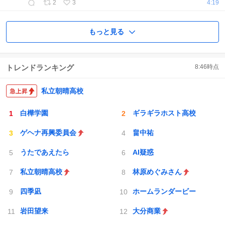
2
3
4:19
もっと見る
トレンドランキング
8:46
時点
私立朝晴高校
白樺学園
ギラギラホスト高校
ゲヘナ再興委員会
畠中祐
うたであえたら
AI疑惑
私立朝晴高校
林原めぐみさん
四季凪
ホームランダービー
岩田望来
大分商業