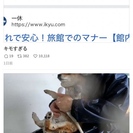
キモすぎる
19
382
10,118
返
リ
い
1日前
信
ポ
い
数
ス
ね
ト
数
数