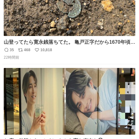
山登ってたら寛永銭落ちてた。 亀戸正字だから1670年頃に
鋳造されたもの。
35
468
10,818
返
リ
い
22時間前
信
ポ
い
数
ス
ね
ト
数
数