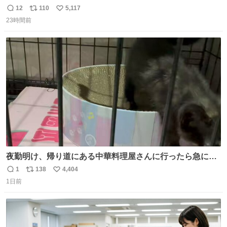
ッチンでひとり焼肉できてしあわせだもん՞ o̴̶̷̥ ̫ o̴̶̷̥ ՞
12
110
5,117
返
リ
い
23時間前
信
ポ
い
数
ス
ね
ト
数
数
夜勤明け、帰り道にある中華料理屋さんに行ったら急に
「トイレニネコチャンイルヨ！ドウブツスキデショ！」と
1
138
4,404
返
リ
い
言われ(好きだけどさ……)とトイレ行ったらまじで可愛い
1日前
信
ポ
い
猫ちゃんがいた最大級のありがとうありがとうありがとう
数
ス
ね
ね〜〜〜！
ト
数
数