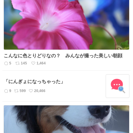
こんなに色とりどりなの？ みんなが撮った美しい朝顔
5
145
1,464
返
リ
い
信
ポ
い
数
ス
ね
「にんぎょになっちゃった」
ト
数
数
9
599
20,466
返
リ
い
信
ポ
い
数
ス
ね
ト
数
数