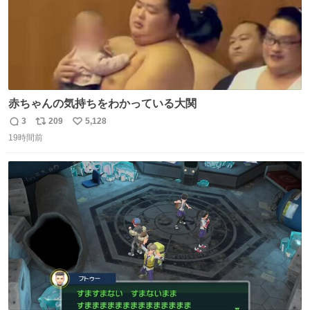
赤ちゃんの気持ちをわかっている大関
3
209
5,128
返
リ
い
19時間前
信
ポ
い
数
ス
ね
ト
数
数