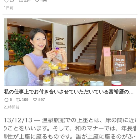
15
224
496
返
リ
い
1日前
信
ポ
い
数
ス
ね
ト
数
数
私の仕事上でお付き合いさせていただいている富裕層の社
長さん達は、こんな事しない。 こんな自慢は一切しない
6
109
597
返
リ
い
し、なんなら表に出てこない。 自分に自信がない半端モン
21時間前
信
ポ
い
はブランドで自分を飾りキラキラ自慢をする。 #折田楓
数
ス
ね
#merchu
ト
数
数