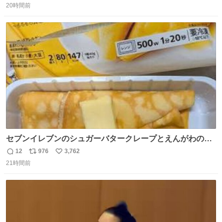
20時間前
信
ポ
い
数
ス
ね
ト
数
数
セブンイレブンのシュガーバタークレープとえんがわの寿
司を探している人へ！ シュガーバタークレープは目黒、品
12
976
3,762
返
リ
い
川、蒲田、渋谷、川崎、横浜、鶴見、九州の一部エリア限
21時間前
信
ポ
い
定商品で8月5日に発注が終了したため店舗に置いてあると
数
ス
ね
ころ少ないですが見つけたら即買いです🤩❣️
ト
数
数