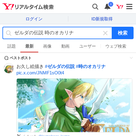
i
ログイン
ID新規取得
検索
キ
ー
話題
最新
画像
動画
ユーザー
ウェブ検索
ワ
ベストポスト
ー
ド
お久し絵描き
#
ゼルダの伝説
#
時のオカリナ
を
pic.x.com/JNMF1sO0t4
消
す