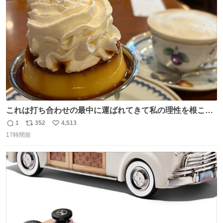
ト
数
数
これは打ち合わせの最中に運ばれてきて私の理性を根こそ
ぎ奪い去ったプリンの写真です。
1
352
4,513
返
リ
い
17時間前
信
ポ
い
数
ス
ね
ト
数
数