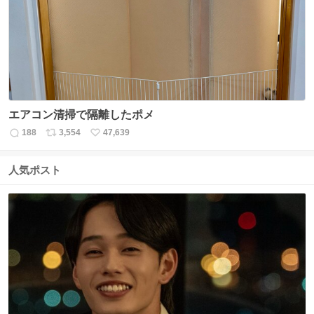
ト
数
数
エアコン清掃で隔離したポメ
188
3,554
47,639
返
リ
い
信
ポ
い
数
ス
ね
人気ポスト
ト
数
数