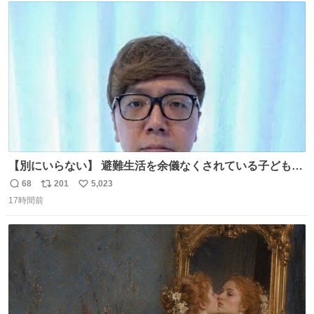
ト
数
数
【別にいらない】 避難生活を余儀なくされている子どもた
ちのためにヒカキンボックス1000個を寄付させていただき
68
201
5,023
返
リ
い
ました
17時間前
信
ポ
い
数
ス
ね
ト
数
数