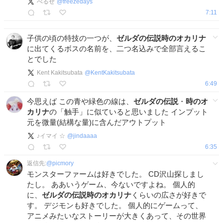
べるぜ
@
freezedays
7:11
子供の頃の特技の一つが、
ゼルダの伝説時のオカリナ
に出てくるボスの名前を、二つ名込みで全部言えるこ
とでした
Kent Kakitsubata
@
KentKakitsubata
6:49
今思えば この青や緑色の線は、
ゼルダの伝説
・
時のオ
カリナ
の「触手」に似ていると思いました インプット
元を微量(結構な量)に含んだアウトプット
♪イマイ ☆
@
jindaaaa
6:35
返信先:
@
picmory
モンスターファームは好きでした。 CD沢山探しまし
たし。 ああいうゲーム、今ないですよね。 個人的
に、
ゼルダの伝説時のオカリナ
くらいの広さが好きで
す。 デジモンも好きでした。 個人的にゲームって、
アニメみたいなストーリーが大きくあって、その世界