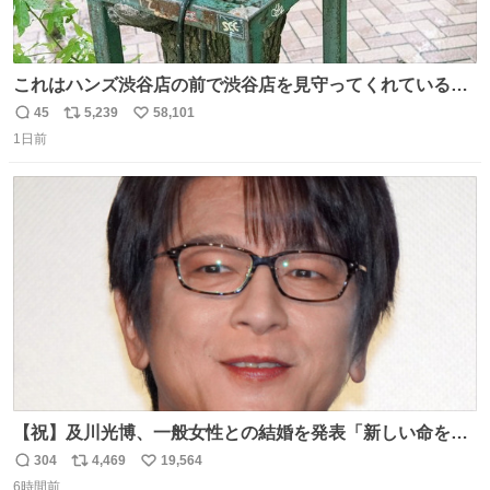
これはハンズ渋谷店の前で渋谷店を見守ってくれている
「くつろ木」。
45
5,239
58,101
返
リ
い
1日前
信
ポ
い
数
ス
ね
ト
数
数
【祝】及川光博、一般女性との結婚を発表「新しい命を授
かっております」 news.livedoor.com/lite/article_d…
304
4,469
19,564
返
リ
い
「私、及川光博はこの度、交際しておりました方と入籍い
6時間前