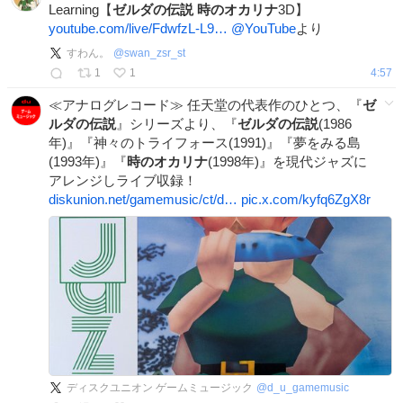
Learning【
ゼルダの伝説
時のオカリナ
3D】
youtube.com/live/FdwfzL-L9…
@YouTube
より
すわん。
@
swan_zsr_st
1
1
4:57
≪アナログレコード≫ 任天堂の代表作のひとつ、『
ゼ
ルダの伝説
』シリーズより、『
ゼルダの伝説
(1986
年)』『神々のトライフォース(1991)』『夢をみる島
(1993年)』『
時のオカリナ
(1998年)』を現代ジャズに
アレンジしライブ収録！
diskunion.net/gamemusic/ct/d…
pic.x.com/kyfq6ZgX8r
ディスクユニオン ゲームミュージック
@
d_u_gamemusic