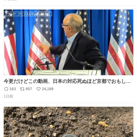
信
ポ
い
たしました。また、新しい命を授かっております」「今後
数
ス
ね
も変わらず俳優として、ミッチーとして、努力し精進して
ト
数
数
参ります」とつづった。
今更だけどこの動画、日本の対応死ぬほど京都でおもしろ
い。 なんなら敬語で丁寧に煽りまくってるの好き。笑
163
957
24,189
返
リ
い
1日前
信
ポ
い
数
ス
ね
ト
数
数