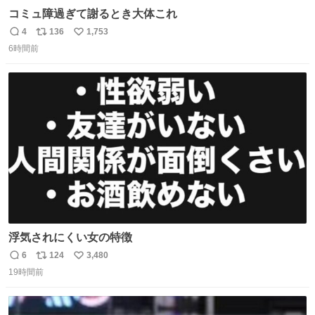
コミュ障過ぎて謝るとき大体これ
4
136
1,753
返
リ
い
6時間前
信
ポ
い
数
ス
ね
ト
数
数
浮気されにくい女の特徴
6
124
3,480
返
リ
い
19時間前
信
ポ
い
数
ス
ね
ト
数