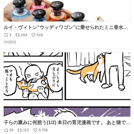
ルイ・ヴィトン“ウッディワゴン”に乗せられたミニ香水コ
フレ、グラデカラーのフレグランスケースも - fashion-
1
104
510
返
リ
い
press.net/news/149472
5時間前
信
ポ
い
数
ス
ね
ト
数
数
子らの重みに何想う(1/2) 本日の育児漫画です。 あと猫で
す。
20
113
3,756
返
リ
い