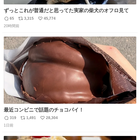
ずっとこれが普通だと思ってた実家の柴犬のオフロ見て
65
3,315
45,774
返
リ
い
20時間前
信
ポ
い
数
ス
ね
ト
数
数
最近コンビニで話題のチョコパイ！
319
1,491
28,304
返
リ
い
1日前
信
ポ
い
数
ス
ね