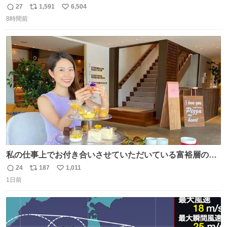
27
1,591
6,504
返
リ
い
8時間前
信
ポ
い
数
ス
ね
ト
数
数
私の仕事上でお付き合いさせていただいている富裕層の社
長さん達は、こんな事しない。 こんな自慢は一切しない
24
187
1,011
返
リ
い
し、なんなら表に出てこない。 自分に自信がない半端モン
1日前
信
ポ
い
はブランドで自分を飾りキラキラ自慢をする。 #折田楓
数
ス
ね
#merchu
ト
数
数