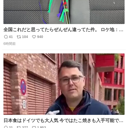
全国これだと思ってたらぜんぜん違ってた件。 ロケ地：広
島
41
104
940
返
リ
い
6時間前
信
ポ
い
数
ス
ね
ト
数
数
日本食はドイツでも大人気 今ではたこ焼きも入手可能です
が、🥑や🌽、ウィンナーや枝豆などが入っているオリジナ
21
377
1,953