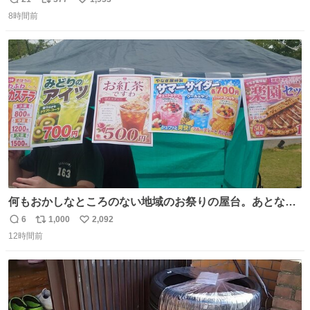
返
リ
い
ルたこ焼きへと進化 大使館の広報課長ハインリッヒは、日
8時間前
信
ポ
い
本でたこ焼きに心奪われ、ベルリンにいたときには出店で
数
ス
ね
焼いてました👏（ええ笑顔や） #たこ焼きの日
ト
数
数
何もおかしなところのない地域のお祭りの屋台。あとなん
か割と聞き馴染みのあるBGMが流れてます #関広見まつり
6
1,000
2,092
返
リ
い
#関広見まつり2026
12時間前
信
ポ
い
数
ス
ね
ト
数
数