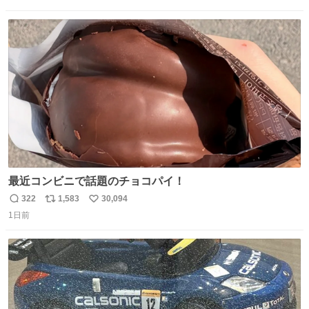
信
ポ
い
数
ス
ね
ト
数
数
最近コンビニで話題のチョコパイ！
322
1,583
30,094
返
リ
い
1日前
信
ポ
い
数
ス
ね
ト
数
数