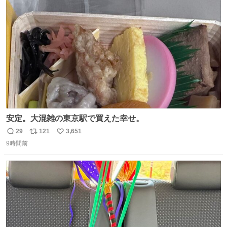
ます！！
ト
数
数
安定。大混雑の東京駅で買えた幸せ。
29
121
3,651
返
リ
い
9時間前
信
ポ
い
数
ス
ね
ト
数
数