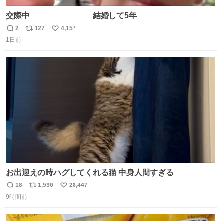
交際中 結婚して5年
2
127
4,157
返
リ
い
1日前
信
ポ
い
数
ス
ね
ト
数
数
お出迎えの時ハグしてくれる猫 中身人間すぎる
18
1,536
28,447
返
リ
い
9時間前
信
ポ
い
数
ス
ね
ト
数