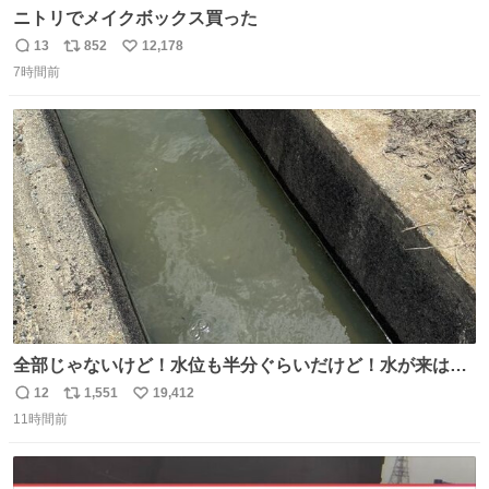
ニトリでメイクボックス買った
13
852
12,178
返
リ
い
7時間前
信
ポ
い
数
ス
ね
ト
数
数
全部じゃないけど！水位も半分ぐらいだけど！水が来はじ
めたよ！！！ 作業してくれた方々ありがとーーー
12
1,551
19,412
返
リ
い
ー！！！！！！！！！！！！！！！！！！！！！！！！！
11時間前
信
ポ
い
！
数
ス
ね
ト
数