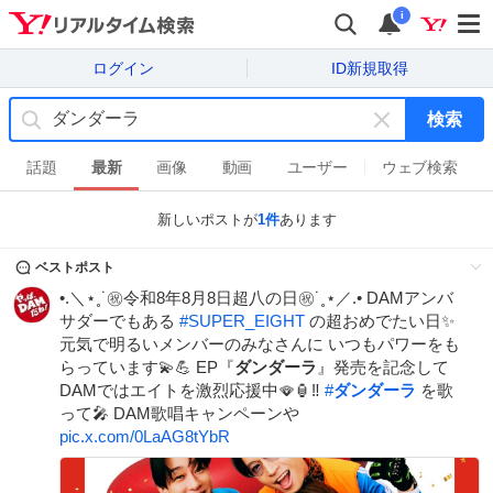
i
ログイン
ID新規取得
検索
キ
ー
話題
最新
画像
動画
ユーザー
ウェブ検索
ワ
ー
新しいポストが
1
件
あります
ド
を
ベストポスト
消
•.＼⋆˳˙㊗令和8年8月8日超八の日㊗˙˳⋆／.• DAMアンバ
す
サダーでもある
#
SUPER_EIGHT
の超おめでたい日✨
元気で明るいメンバーのみなさんに いつもパワーをも
らっています💫💪 EP『
ダンダーラ
』発売を記念して
DAMではエイトを激烈応援中🪭🏮‼
#
ダンダーラ
を歌
って🎤 DAM歌唱キャンペーンや
pic.x.com/0LaAG8tYbR