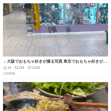
た。 勇気を出して口に入れたら、ハッカ味😳✨ #ポーラ美
数
ス
ね
術館
ト
数
数
←大阪でおもちゃ好きが撮る写真 東京でおもちゃ好きが撮
る写真→
14
216
2,222
返
リ
い
11時間前
信
ポ
い
数
ス
ね
ト
数
数