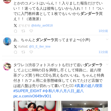
とかのコメントはいらん！！入りました報告だけでい
い！！迷ってる人は後悔しないから入れ！！！！ つい
でに入門教科書として１枚でもいいから
ダンダーラ
買
え！！（過激派）
どりどり
@
dolly_ae0818
10分前
あ、ちゃんと
ダンダーラ
買ってますよ〜(小声)
KaNaE
@
S_E_8er_kne
11分前
タワレコ渋谷フォトスポットも行けて追い
ダンダーラ
してぶじに888の日を満喫し尽くして帰路に。超八喫
茶グッズ買う時にCDも買えるのいいね。ちゃんと特典
付き！カフェ用に全形態確保してくれてたけど店舗で
は超八盤は売り切れって書いてた🙂‍↕️
#
真夏の超八喫茶
#
SUPER_EIGHT
#
令和八年八月八日_超八
pic.x.com/xO649rv9O1