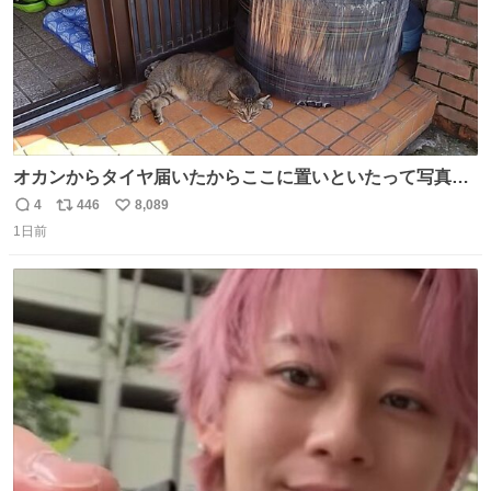
オカンからタイヤ届いたからここに置いといたって写真送
られてきたけど明らかに猫が邪魔くさそうな顔してて草
4
446
8,089
返
リ
い
1日前
信
ポ
い
数
ス
ね
ト
数
数