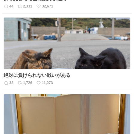
44
2,331
32,671
返
リ
い
信
ポ
い
数
ス
ね
ト
数
数
絶対に負けられない戦いがある
38
1,726
11,073
返
リ
い
信
ポ
い
数
ス
ね
ト
数
数