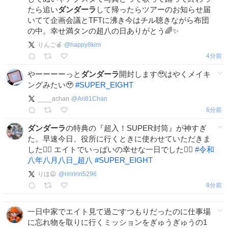
たら追い
ダンダーラ
して帰ったらツアーのお知らせ届
いてて企画会議とTFTに沸き今はチル聴きながら布団
の中。幸せ満タンの超八の日ありがとう🌈✨
りんご🍎
@
happy8kim
4分前
やーーーーっと
ダンダーラ
開封します🥹はやくメイキ
ングみたい🥹
#
SUPER_EIGHT
____achan
@
Ari81Chan
6分前
ダンダーラ
の特典の『超入！SUPER封筒』が神すぎ
た。早速今日、役所に行くときに使わせていただきま
した❤️‍🔥 エイトでいっぱいの幸せな一日でした❤️‍🔥
#
令和
八年八月八日_超八
#
SUPER_EIGHT
りほ😦
@
ririririri5296
8分前
一日中家でエイト見て過ごすつもりだったのに仕事場
に忘れ物を取りに行くミッションをぎゅうぎゅうの1