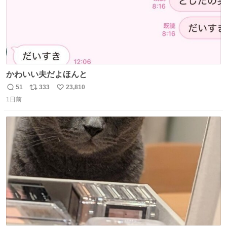
かわいい夫だよほんと
51
333
23,810
返
リ
い
1日前
信
ポ
い
数
ス
ね
ト
数
数