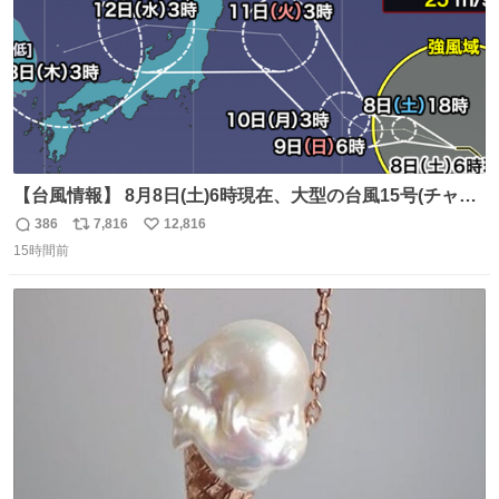
【台風情報】 8月8日(土)6時現在、大型の台風15号(チャン
ホン)は日本のはるか東を西寄りに進んでいます。 今後の
386
7,816
12,816
返
リ
い
進路にはまだ不確実性がありますが、来週前半には本州の
15時間前
信
ポ
い
東の海上を北西へ進み、11日(火)から12日(水)頃にかけて東
数
ス
ね
北地方に接近・上陸する可能性があります。
ト
数
数
weathernews.jp/news/202608/08…