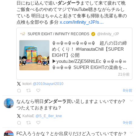
日にねじ込んで追い
ダンダーラ
までして来て疲れて晩
ご飯食べるのやめてマジでYouTube聴きながらチルし
ている 明日はちゃんと起きて食事も掃除も洗濯も車の
点検も全部やる 多分
x.com/Infinity_rJP/s…
SUPER EIGHT / INFINITY RECORDS
@Infinity_rJP
🏮∞🏮∞🏮∞🏮∞🏮∞🏮 超八の日の締
めくくり！ #HanautaChill【SUPER
EIGHT】公開
▶︎youtu.be/ZZjE56NtLEc 🏮∞🏮∞🏮∞
🏮∞🏮∞🏮 SUPER EIGHTの楽曲を
chillなアレンジで ゆるりとお楽しみく
21分前
ださい🎼🎶 令和8年8月8日 最高で最
kotori
@
2010sayuri2010
強の“超八”の日🔥 楽しんでくださった
8分前
皆さま
なんなら明日
ダンダーラ
買い足しますよ いいですか?
つたえておきますね？
KaNaE
@
S_E_8er_kne
9分前
FC入ろうかな？とか出戻りだけど入っていいですか？