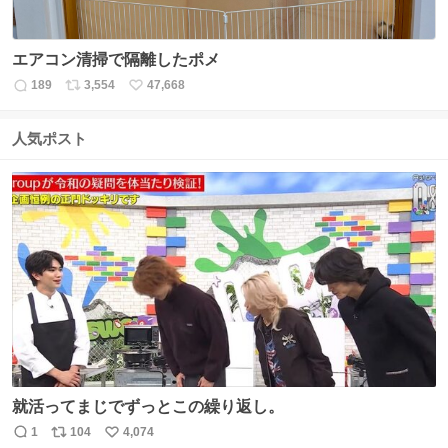
エアコン清掃で隔離したポメ
189
3,554
47,668
返
リ
い
信
ポ
い
数
ス
ね
人気ポスト
ト
数
数
就活ってまじでずっとこの繰り返し。
1
104
4,074
返
リ
い