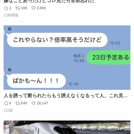
嫌なことあったけどコレ見たら全部忘れた
2
108
2,965
返
リ
い
11時間前
信
ポ
い
数
ス
ね
ト
数
数
人を誘って断られたらもう誘えなくなるって人、これ見て
元気出してほしい
6
640
28,147
返
リ
い
1日前
信
ポ
い
数
ス
ね
ト
数
数