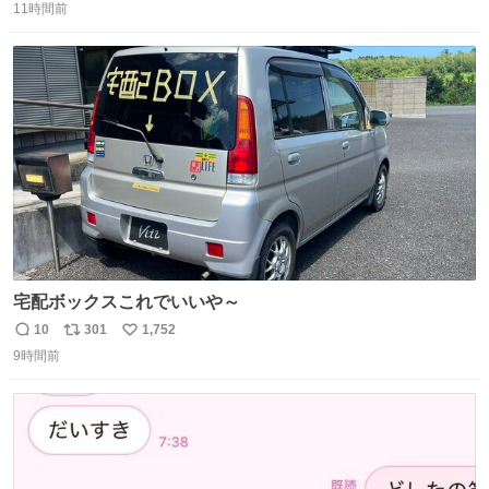
11時間前
信
ポ
い
数
ス
ね
ト
数
数
宅配ボックスこれでいいや～
10
301
1,752
返
リ
い
9時間前
信
ポ
い
数
ス
ね
ト
数
数