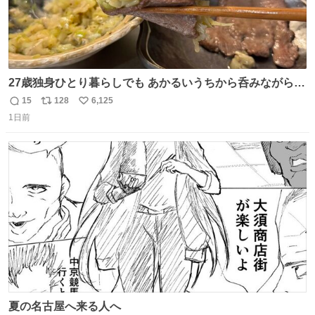
27歳独身ひとり暮らしでも あかるいうちから呑みながらキ
ッチンでひとり焼肉できてしあわせだもん՞ o̴̶̷̥ ̫ o̴̶̷̥ ՞
15
128
6,125
返
リ
い
1日前
信
ポ
い
数
ス
ね
ト
数
数
夏の名古屋へ来る人へ