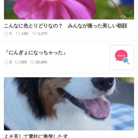
こんなに色とりどりなの？ みんなが撮った美しい朝顔
5
146
1,475
返
リ
い
信
ポ
い
数
ス
ね
「にんぎょになっちゃった」
ト
数
数
9
599
20,466
返
リ
い
信
ポ
い
数
ス
ね
ト
数
数
よそ見して電柱に激突した犬