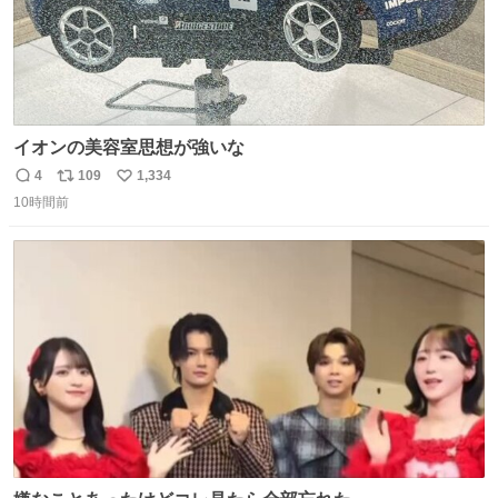
イオンの美容室思想が強いな
4
109
1,334
返
リ
い
10時間前
信
ポ
い
数
ス
ね
ト
数
数