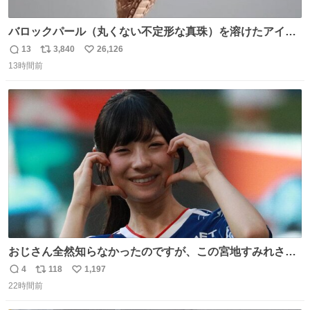
バロックパール（丸くない不定形な真珠）を溶けたアイス
や飴玉、雲、アヒルに見立ててジュエリーデザイナー、
13
3,840
26,126
返
リ
い
Ben Choi 蔡俊文さんの作品。
13時間前
信
ポ
い
instagram.com/bcjoaillerie/
数
ス
ね
ト
数
数
おじさん全然知らなかったのですが、この宮地すみれさん
（日向坂46）はマリサポだったのですね。 カメラ目線でに
4
118
1,197
返
リ
い
っこりしていただいたので撮影したものの、全然誰だか知
22時間前
信
ポ
い
りませんでした。 マリサポらしいのでこれからは名前覚え
数
ス
ね