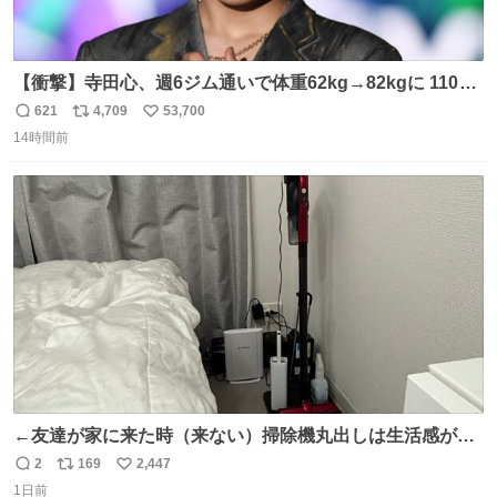
【衝撃】寺田心、週6ジム通いで体重62kg→82kgに 110kg
のベンチプレス持ち上げる姿披露
621
4,709
53,700
返
リ
い
news.livedoor.com/article/detail… 元々自重のみだった
14時間前
信
ポ
い
が、更に筋肉を大きくするためジム通いを開始。筋肉増量
数
ス
ね
のためおにぎり10個、ゼリー飲料3～4本、パスタと毎日4
ト
数
数
千kcalオーバーの食事を摂取し、増量したという。
←友達が家に来た時（来ない）掃除機丸出しは生活感が出
てかっこ悪いなぁ →せや
2
169
2,447
返
リ
い
1日前