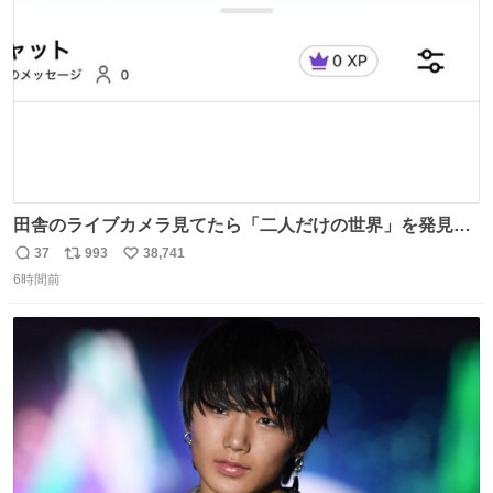
数
田舎のライブカメラ見てたら「二人だけの世界」を発見し
た
37
993
38,741
返
リ
い
6時間前
信
ポ
い
数
ス
ね
ト
数
数