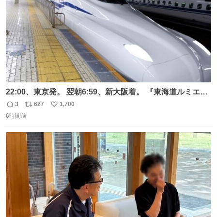
22:00、東京発。 翌朝6:59、新大阪着。 『東海道ルミエー
ルエクスプレス』が今夜、初運行！ 岐阜羽島駅で夜を越す
3
627
1,700
返
リ
い
東海道新幹線。寝台列車じゃないのに、朝まで新幹線とい
6時間前
信
ポ
い
う、なんだか特別体験😉 #TRAINTRIP #東海道ルミエール
数
ス
ね
エクスプレス
ト
数
数