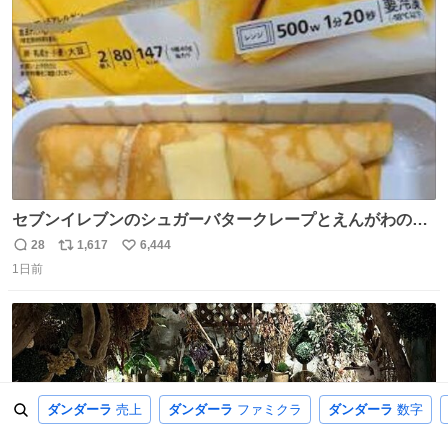
数
セブンイレブンのシュガーバタークレープとえんがわの寿
司を探している人へ！ シュガーバタークレープは目黒、品
28
1,617
6,444
返
リ
い
川、蒲田、渋谷、川崎、横浜、鶴見、九州の一部エリア限
1日前
信
ポ
い
定商品で8月5日に発注が終了したため店舗に置いてあると
数
ス
ね
ころ少ないですが見つけたら即買いです🤩❣️
ト
数
数
ダンダーラ
売上
ダンダーラ
ファミクラ
ダンダーラ
数字