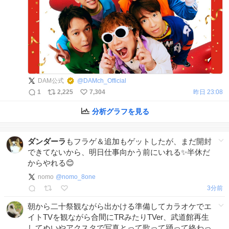
DAM公式
@
DAMch_Official
1
2,225
7,304
昨日 23:08
分析グラフを見る
ダンダーラ
もフラゲ＆追加もゲットしたが、まだ開封
できてないから、明日仕事向かう前にいれる✨半休だ
からやれる😊
nomo
@
nomo_8one
3分前
朝から二十祭観ながら出かける準備してカラオケでエ
イトTVを観ながら合間にTRみたりTVer、武道館再生
してぬいやアクスタで写真とって歌って踊って終わっ