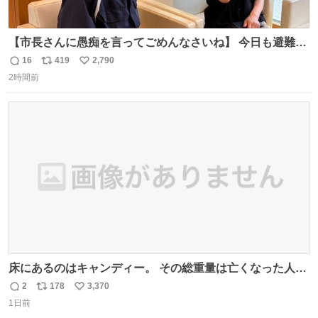
【市長さんに愚痴を言ってごめんなさいね】 今日も避難所
を回り、皆さんのお話を伺いました。 少し辛そうな表情を
16
419
2,790
返
リ
い
されていた高齢の女性に、「どうぞ遠慮なく、何でも話し
2時間前
信
ポ
い
てください」と声をかけました。
数
ス
ね
ト
数
数
床にあるのはキャンディー。 その総重量は亡くなった人と
同等の重さだそうです。 鑑賞者は一つ持ち帰れますが、亡
2
178
3,370
返
リ
い
くなった人の一部を持ち帰っているような感覚になりまし
1日前
信
ポ
い