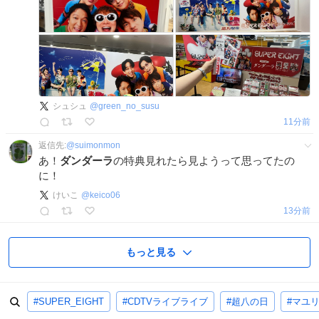
シュシュ
@
green_no_susu
11分前
返信先:
@
suimonmon
あ！
ダンダーラ
の特典見れたら見ようって思ってたの
に！
けいこ
@
keico06
13分前
もっと見る
#SUPER_EIGHT
#CDTVライブライブ
#超八の日
#マユ