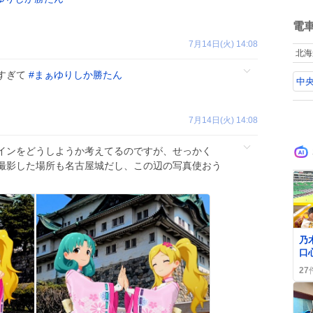
ね
数
電
7月14日(火) 14:08
北海
すぎて
#
まぁゆりしか勝たん
中央
7月14日(火) 14:08
ザインをどうしようか考えてるのですが、せっかく
撮影した場所も名古屋城だし、この辺の写真使おう
0
乃
口
P
27
バ
ア