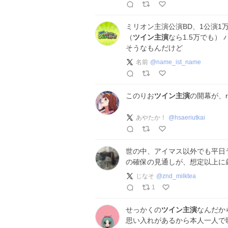
ミリオン主演公演BD、1公演1
（
ツイン主演
なら1.5万でも）
そうなもんだけど
名前
@
name_ist_name
このりお
ツイン主演
の開幕が、r
あやたか！
@
hsaeriutkai
世の中、アイマス以外でも平日
の確保の見通しが、想定以上に
じなそ
@
znd_milktea
1
せっかくの
ツイン主演
なんだか
思い入れがあるから本人一人で歌