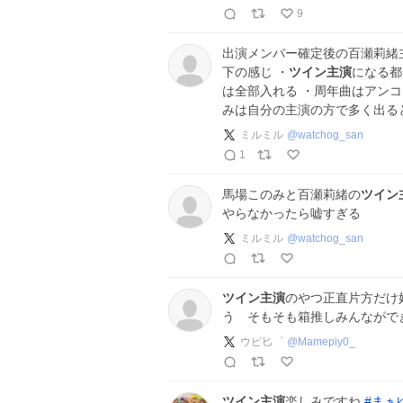
9
出演メンバー確定後の百瀬莉緒
下の感じ ・
ツイン主演
になる都
は全部入れる ・周年曲はアン
みは自分の主演の方で多く出る
ミルミル
@
watchog_san
1
馬場このみと百瀬莉緒の
ツイン
やらなかったら嘘すぎる
ミルミル
@
watchog_san
ツイン主演
のやつ正直片方だけ
う そもそも箱推しみんながで
ウピ匕゜
@
Mamepiy0_
ツイン主演
楽しみですね
#
まぁ