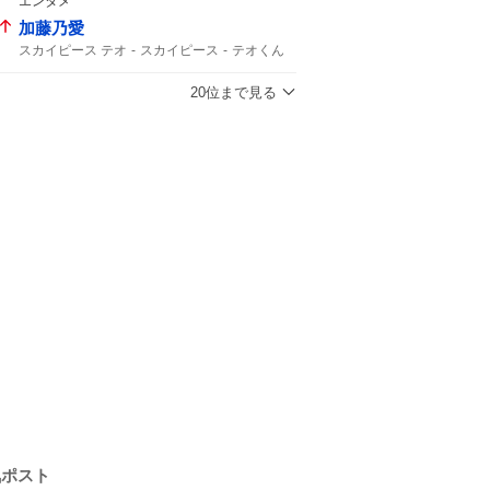
エンタメ
15歳
デビュー
加藤乃愛
スカイピース テオ
スカイピース
テオくん
20位まで見る
気ポスト