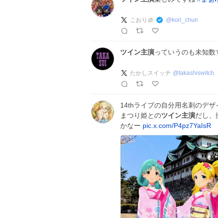
こおり🧊
@
kori_chun
ツイン主演
っていうのも未知数
たかしスイッチ
@
takashiswitch
14thライブの自分用名刺のデ
まつり姫との
ツイン主演
だし、
かなー
pic.x.com/P4pz7YaIsR