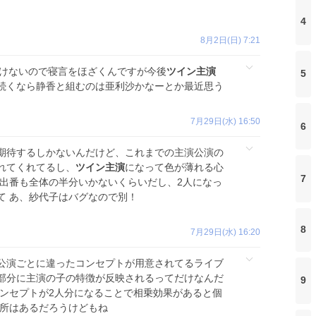
4
8月2日(日) 7:21
付けないので寝言をほざくんですが今後
ツイン主演
5
続くなら静香と組むのは亜利沙かなーとか最近思う
7月29日(水) 16:50
6
期待するしかないんだけど、これまでの主演公演の
れてくれてるし、
ツイン主演
になって色が薄れる心
7
の出番も全体の半分いかないくらいだし、2人になっ
て あ、紗代子はバグなので別！
8
7月29日(水) 16:20
公演ごとに違ったコンセプトが用意されてるライブ
部分に主演の子の特徴が反映されるってだけなんだ
9
ンセプトが2人分になることで相乗効果があると個
う所はあるだろうけどもね