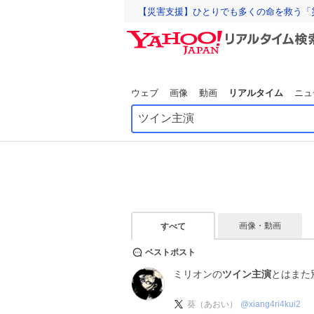
【災害支援】ひとりでも多くの命を救う「
ウェブ
画像
動画
リアルタイム
ニュ
画像・動画
すべて
ベストポスト
ミリオンの
ツイン主演
とはまた
葵（あおい）
@
xiang4ri4kui2