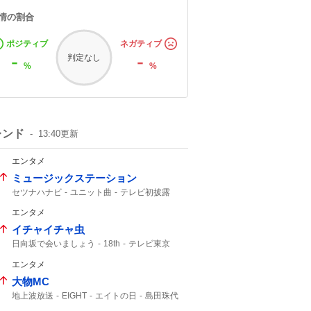
情の割合
ポジティブ
ネガティブ
-
-
判定なし
%
%
レンド
13:40
更新
エンタメ
ミュージックステーション
セツナハナビ
ユニット曲
テレビ初披露
生パフォーマンス
テレビ朝日
エンタメ
期間限定公開
Japanese
出演決定
M!LK
音楽番組
イチャイチャ虫
日向坂で会いましょう
18th
テレビ東京
発売決定
9月30
エンタメ
大物MC
地上波放送
EIGHT
エイトの日
島田珠代
5人揃って
大切なお知らせ