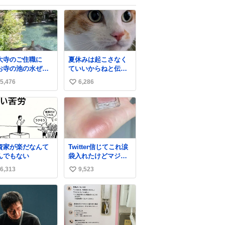
大寺のご住職に
夏休みは起こさなく
お寺の池の水ぜん
ていいからねと伝え
抜いて掃除した
てるのに無視。
5,476
6,286
い
、 モネの池くらい
麗になったから見
い
みて」 といわれ訪
ね
本当にモネの
数
くらい綺麗でし
。 蓮こそ咲いてな
けど言いたいこと
資家が楽だなんて
Twitter信じてこれ涙
かります。 輝くエ
んでもない
袋入れたけどマジで
ラルドだ‼︎
盛れた…ありがと
hone16カメラで撮
6,313
9,523
い
う…
して無加工です。
い
ね
数