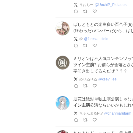
うおちー
@
UochiP_Pleiades
ばしともとの楽曲多い百合子(6)
(終わった)メンバーだから、ば
粉
@
foresta_cielo
ミリオンは不人気コンテンツって
ツイン主演
? お前らが金落と
字叩き出してるんだぜ？？？
めりぬりぬ
@
keev_iee
朋花は絶対単独主演公演じゃな
イン主演
公演ならいいかもしれな
ちゃんまるP🌿
@
chanmarufarm