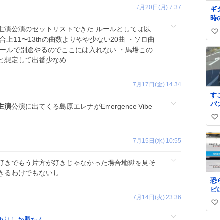
7月20日(月) 7:37
ギ
時
主演公演のセットリストできた ルールとしては以
い
合上11〜13thの曲数よりやや少ない20曲 ・ソロ曲
い
コールで別途やるのでここには入れない ・馬場この
ね
と想定して出番少なめ
数
7月17日(金) 14:34
す
パ
主演
公演に出てくる島原エレナがEmergence Vibe
ｗ
い
ｗ
い
7月15日(水) 10:55
ね
数
好きでもう片方が好きじゃなかった場合地獄を見そ
きるわけでもないし
恐
ビ
7月14日(火) 23:36
ら
い
い
ゆりしか勝たん