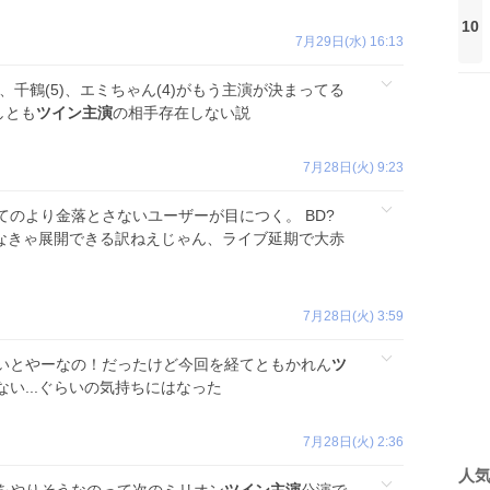
10
7月29日(水) 16:13
、千鶴(5)、エミちゃん(4)がもう主演が決まってる
しとも
ツイン主演
の相手存在しない説
7月28日(火) 9:23
のより金落とさないユーザーが目につく。 BD?
さなきゃ展開できる訳ねえじゃん、ライブ延期で大赤
7月28日(火) 3:59
いとやーなの！だったけど今回を経てともかれん
ツ
い...ぐらいの気持ちにはなった
7月28日(火) 2:36
人