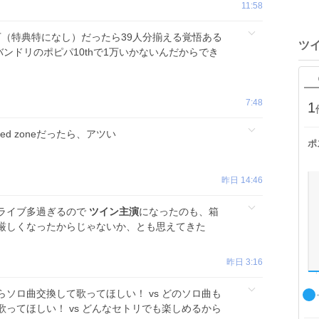
11:58
万（特典特になし）だったら39人分揃える覚悟ある
ツ
 バンドリのポピパ10thで1万いかないんだからでき
7:48
1
ed zoneだったら、アツい
ポ
昨日 14:46
ライブ多過ぎるので
ツイン主演
になったのも、箱
厳しくなったからじゃないか、とも思えてきた
昨日 3:16
らソロ曲交換して歌ってほしい！ vs どのソロ曲も
ってほしい！ vs どんなセトリでも楽しめるから