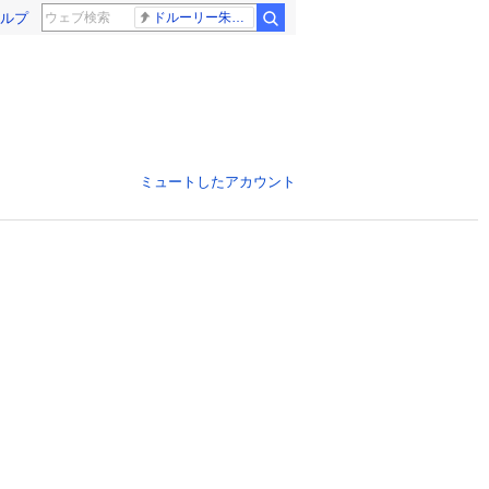
ルプ
ドルーリー朱瑛里 木田美緒莉
ミュートしたアカウント