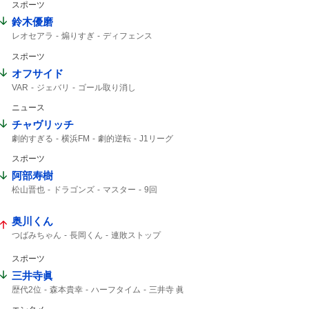
スポーツ
SUPER EIGHT
8年8月8日
TVer
4人も
鈴木優磨
レオセアラ
煽りすぎ
ディフェンス
アシスト
スポーツ
オフサイド
VAR
ジェバリ
ゴール取り消し
ニュース
チャヴリッチ
劇的すぎる
横浜FM
劇的逆転
J1リーグ
ライブ配信中
明治安田
PK
撃ち合い
スポーツ
チャヴ
J1
12分
阿部寿樹
松山晋也
ドラゴンズ
マスター
9回
中日ドラゴンズ
阿部
ランナー
奥川くん
つばみちゃん
長岡くん
連敗ストップ
古賀くん
ナイスプレー
スポーツ
三井寺眞
歴代2位
森本貴幸
ハーフタイム
三井寺 眞
J1リーグ
16歳
Travis Japan
三井寺
J1