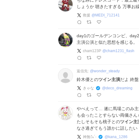
ちなみにドレスコード：最上級
しょうか 聴きたすぎる 万事お
救援
@
MEDI_712141
day1のゴールデンコンビ、da
主演公演と似た思想を感じる。
cham123P
@
cham1231_flash
返信先:
@
wonder_steady
鈴木優との
ツイン主演
だよ 終盤
きゃな
@
deco_dreaming
やべえって… 遂に馬場このみ
も会ったことすらない両儀さん
たしそもそも桃子との
ツイン主
なさ過ぎてもう誰かに話したい
神無🍶´-
@
kana_1286