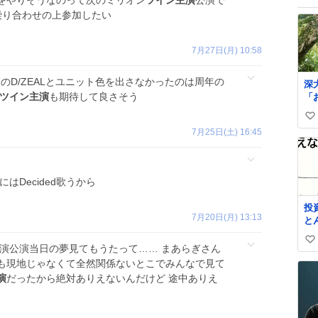
をやりそうなのって次のミリオン
ツイン主演
公演で
繰り合わせの上参加したい
7月27日(月) 10:58
y2のD/ZEALとユニット色を出さなかったのは周年の
深
ツイン主演
も期待して良さそう
「
ぶ
い
ら
7月25日(土) 16:45
綺
い
て
ね
れたら 
数
池
にはDecided歌うから
た
い
投
わ
7月20日(月) 13:13
と
メ
iP
い
主演公演当日の夢見てもうたって…… まあらぎさん
影
い
も現地じゃなくて全然関係ないとこでみんなで見て
ね
演
だったから絶対ありえないんだけど 途中ありえ
数