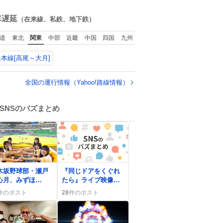
て神
ね
数
車遅延
（在来線、私鉄、地下鉄）
道
東北
関東
中部
近畿
中国
四国
九州
本線[高尾～大月]
全国の運行情報（Yahoo!路線情報）
SNSのバズまとめ
木坂野球部・瀬戸
『同じドアをくぐれ
心月、みずほ
たら』ライブ映像に
ayPayドームでノー
感動、ファンが「最
件のポスト
28
件のポスト
ウンドのセレモニ
高です」や「感動が
ルピッチが話題に
よみがえる」と歓喜