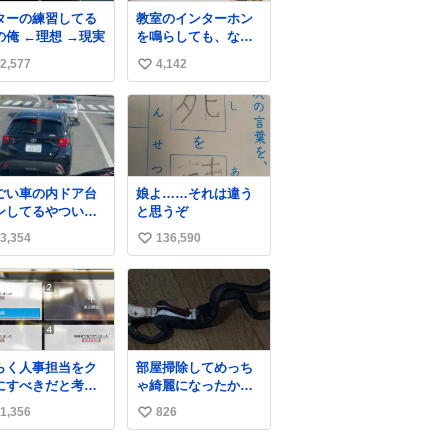
ターの練習してる
教室のインターホン
の俺 ←理想 →現実
を鳴らしても、なか
なか誰も出ないこと
2,577
4,142
い
があります…。 もし
かすると「電話の出
い
方」に困っているの
ね
かもしれません。 そ
数
こで「何を話せばい
いか」が見える手引
きを用意して、安心
ごい車の内ドア台
娘よ……それは違う
して電話に出られる
ンしてるやついた
と思うぞ
ようにします。 イン
ｗｗｗｗｗｗｗｗ
ターホンの応対も大
3,354
136,590
い
ｗｗｗｗ
切なコミュニケーシ
い
ョンの学びです。
ね
数
らく人事担当をク
部屋掃除してめっち
にすべきだと考え
ゃ綺麗になったから
れるが‥‥‥
床に足立置いといた
1,356
826
い
ら家族にまだゴミ残
ってるよって言われ
い