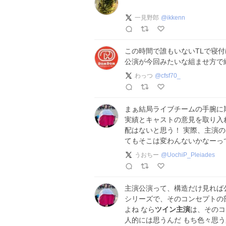
一見野郎
@
ikkenn
この時間で誰もいないTLで寝
公演が今回みたいな組ませ方で
わっつ
@
cfsf70_
まぁ結局ライブチームの手腕に
実績とキャストの意見を取り入
配はないと思う！ 実際、主演
てもそこは変わんないかなーっ
うおちー
@
UochiP_Pleiades
主演公演って、構造だけ見れば
シリーズで、そのコンセプトの
よね なら
ツイン主演
は、そのコ
人的には思うんだ もち色々思