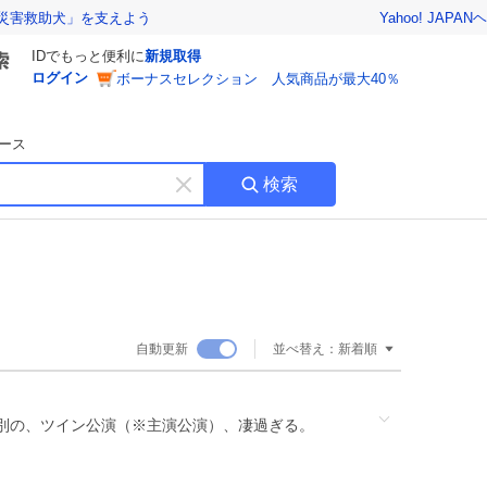
Yahoo! JAPAN
ヘ
災害救助犬」を支えよう
IDでもっと便利に
新規取得
ログイン
ボーナスセレクション 人気商品が最大40％
ース
検索
キ
ー
ワ
ー
ド
を
消
自動更新
並べ替え：
新着順
す
別の、ツイン公演（※主演公演）、凄過ぎる。