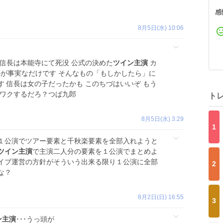
感
8月5日(水) 10:06
信長は本能寺にて死没 公式の決めた
ツイン主演
カ
かが事実なだけです そんなもの「もしかしたら」に
 信長は女の子だったかも このちづはいいぞ もう
クワクするだろ？つば九郎
ト
8月5日(水) 3:29
1
１公演でツアー要素と千秋楽要素を全部入れようと
ツイン主演
で主演二人分の要素を１公演でまとめよ
イブ運営の方針がそういう出来る限り１公演に全部
2
な？
8月2日(日) 16:55
3
ン主演
･･･うっ頭が