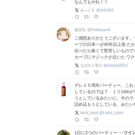
なんでもやれ！！
みっくす
@
smic393
返信先:
@
5nakayam5
ご感想ありがとうございます。 
ープの日本一が40年以上前 た
比べたら狭くて堅苦しいものです
カープにマジックが点いた ワ
なばかり長介
@
nanaya5931
デレ１５周年パーティー、これ
しているのでは？ ミリ14thが
うとしているみたいに、今のラ
詰め込もうとしている、みたい
laosi_laosi
@
Laosi_Laosi
1日に2つのパーティー･･･
ツイ