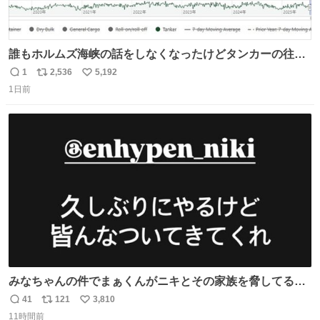
誰もホルムズ海峡の話をしなくなったけどタンカーの往来
は消滅したままですねと
1
2,536
5,192
返
リ
い
1日前
信
ポ
い
数
ス
ね
ト
数
数
みなちゃんの件でまぁくんがニキとその家族を脅してるけ
ど絶対間違えてる。 悪いのは誹謗中傷した人達でしょ。こ
41
121
3,810
返
リ
い
んなのみなちゃん望んでないし曲がった正義すぎる
11時間前