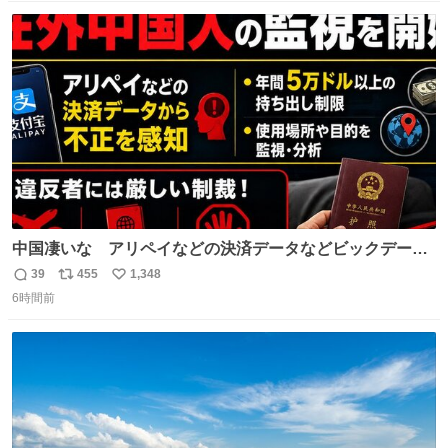
数
ス
ね
ト
数
数
中国凄いな アリペイなどの決済データなどビックデータ
で海外にいる中国人の監視をはじめ、多額の資金決済など
39
455
1,348
返
リ
い
があれば帰国命令を出しはじめたらしい。そして、パスポ
6時間前
信
ポ
い
ート取上げで二度と出国できないと、、
数
ス
ね
ト
数
数