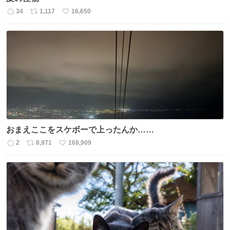
34
1,117
16,650
返
リ
い
信
ポ
い
数
ス
ね
ト
数
数
おまえここをスケボーで上ったんか……
2
8,971
168,909
返
リ
い
信
ポ
い
数
ス
ね
ト
数
数