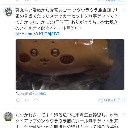
弾丸ちい活旅から帰宅あごー
ツツウラウラ旅
企画で1
番の目当てだったステッカーセットを無事ゲットでき
てよかったよかった(￣▽￣) ありがとうちいかわ焼き
のノベルティ配布イベント!!!(ｿｺｶﾖ
pic.x.com/OjKLQ9jCBT
来妃
@
kuruki63
8月4日(火) 10:28
おつかれさまです！帰省途中に東海道新幹線ちいかわ
タイアップの
ツツウラウラ旅
のシール無事ゲット出来
ました🥹可愛いから明後日の帰りも貰って帰ろう🚄👍