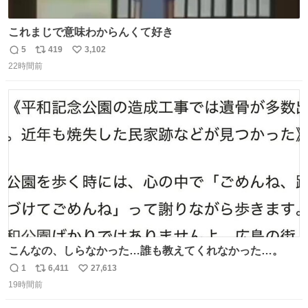
これまじで意味わからんくて好き
5
419
3,102
返
リ
い
22時間前
信
ポ
い
数
ス
ね
ト
数
数
こんなの、しらなかった…誰も教えてくれなかった…。
1
6,411
27,613
返
リ
い
19時間前
信
ポ
い
数
ス
ね