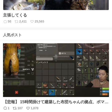
主張してくる
50
2,411
25,565
返
リ
い
信
ポ
い
数
ス
ね
人気ポスト
ト
数
数
【悲報】 15時間掛けて建築した布団ちゃんの拠点、ボマー
集団の突撃により一瞬にして崩壊
1
107
1,070
返
リ
い