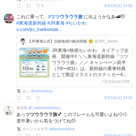
5
8月4日(火) 14:59
これに乗って、
#
ツツウラウラ旅
に出ようかなあ🚄🫡
#
東海道新幹線
#
JR東海
#
ちいかわ
x.com/jrc_kanko/stat…
【JR東海公式】沿線地域の観光情報
@JRC_kanko
JR東海×映画ちいかわ タイアップ企
画 開催中‼️ ＼＼東海道新幹線『ツツ
ウラウラ旅』／／ キャンぺーン前半
（7/8〜8/31）は、新幹線の乗車特典
として限定イラストのステッカー4枚
セットがもらえる！ ※さらに、9月1
7月22日(水) 9:00
日からは乗車特典が変わります。 🔍
みぃ
@
ssmisakiss
詳細 recommend.jr-
8月4日(火) 14:15
central.co.jp/tsutsuuraurata…
返信先:
@
_waremiya3dayo_
あっ
ツツウラウラ旅
💕 このフレームも可愛いよね💨💨
道中暑いから気をつけてね🥺
カリンうさぎ🐰
@
karinurayaha
8月4日(火) 13:53