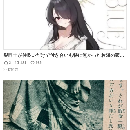
親同士が仲良いだけで付き合いも特に無かったお隣の家に
自分とこの親が外せない用事があるからと半ば強制的に預
2
131
985
返
リ
い
けられて空き部屋が無いからたまに見かけるけどロクに会
22時間前
信
ポ
い
話したことも無い一人娘と同じ部屋で寝るように言われ恐
数
ス
ね
る恐る部屋の扉を開けた先にこの光景が待ってた時の少年
ト
数
数
の反応を答えよ