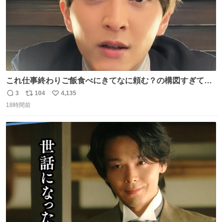
これ仕事終わりご飯食べにきてなに頼む？の構図すぎて…
😭
3
104
4,135
返
リ
い
18時間前
信
ポ
い
数
ス
ね
ト
数
数