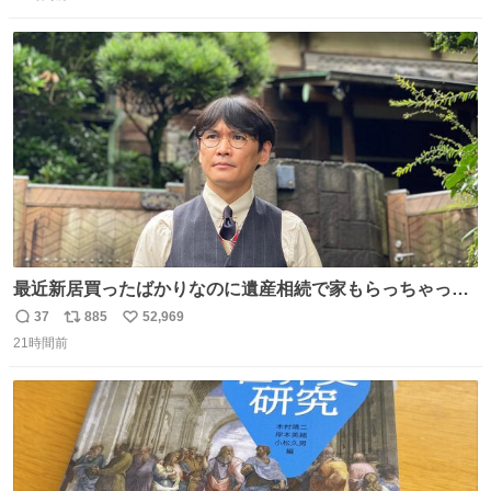
信
ポ
い
数
ス
ね
ト
数
数
最近新居買ったばかりなのに遺産相続で家もらっちゃった
長男
37
885
52,969
返
リ
い
21時間前
信
ポ
い
数
ス
ね
ト
数
数