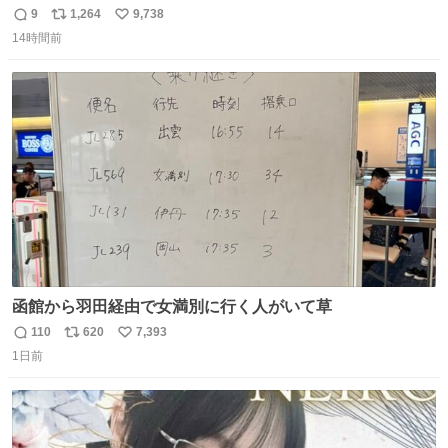
かわタロットでも恋人・女帝・女教皇あたりは性別を意識
9
1,264
9,738
返
リ
い
させないように描かれてるんだよね。かなり徹底している
14時間前
信
ポ
い
印象。
数
ス
ね
ト
数
数
函館から羽田経由で女満別に行く人がいて草
110
620
7,393
返
リ
い
1日前
信
ポ
い
数
ス
ね
ト
数
数