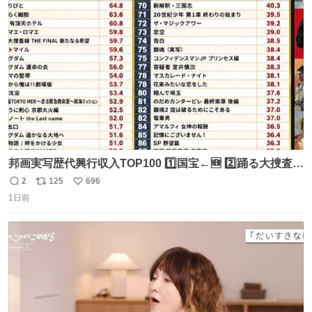
ト
数
数
邦画実写歴代興行収入TOP100 1️⃣国宝←🆕 2️⃣踊る大捜査線
THE MOVIE2 3️⃣南極物語 4️⃣踊る大捜査線 THE MOVIE 5️⃣
2
125
696
返
リ
い
子猫物語 6️⃣劇場版コード・ブルー 7️⃣天と地と 8️⃣永遠の0
1日前
信
ポ
い
9️⃣ROOKIES-卒業- 🔟世界の中心で、愛をさけぶ … 44位 ほ
数
ス
ね
どなく、お別れです←🆕 … 60位 キングダム 魂の決戦←🆕
ト
数
数