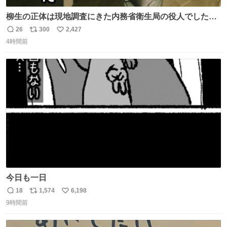
柳生の正体は現地調査にきた内務省衛生局の役人でした。
このふたりの出会いもまた、新たな風かも……。 👇柳生は
26
300
2,427
返
リ
い
何を考えている…？ web.nhk/tv/an/kazekaor…［見逃し配
4時間前
信
ポ
い
信中］ #朝ドラ #風薫る 上坂樹里 中村倫也
数
ス
ね
ト
数
数
今日も一日
18
1,574
6,198
返
リ
い
9時間前
信
ポ
い
数
ス
ね