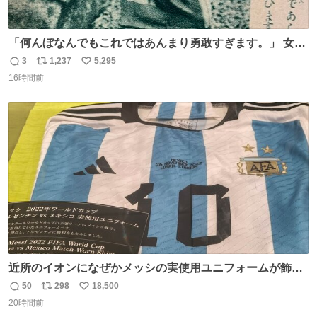
「何んぼなんでもこれではあんまり勇敢すぎます。」 女性
の立ち振る舞い指南コーナーで、大股を「下品」や「はし
3
1,237
5,295
返
リ
い
たない」という言葉を使わず「勇敢すぎます」と洒落っ気
16時間前
信
ポ
い
たっぷりにたしなめる当時の言葉選びよ 勇敢すぎます、使
数
ス
ね
っていきたい… （昭和4年婦人倶楽部新年号より）
ト
数
数
近所のイオンになぜかメッシの実使用ユニフォームが飾っ
てあっておもろい
50
298
18,500
返
リ
い
20時間前
信
ポ
い