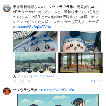
東海道新幹線さんの、
ツツウラウラ旅
に突発参戦🚄
ARラリーかわいかった✨ あと、新幹線乗ったのも見た
のもたぶん中学生とかの修学旅行以来で、異様にテン
ション上がってた人😆ノ ステッカーも貰えましたー💕
pic.x.com/GvBqXaTVNq
まりもん
@
lune_nochiikawa
昨日 5:35
ツツウラウラ旅
pic.x.com/bkfo9CLU9a