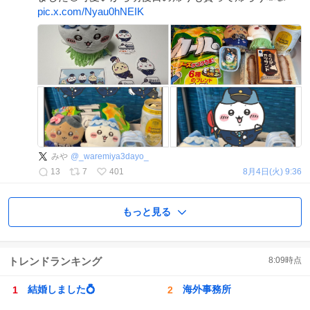
pic.x.com/Nyau0hNEIK
みや
@
_waremiya3dayo_
13
7
401
8月4日(火) 9:36
もっと見る
トレンドランキング
8:09
時点
結婚しました💍
海外事務所