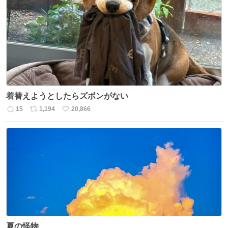
数
ス
ね
ト
数
数
着替えようとしたらズボンがない
15
1,194
20,866
返
リ
い
信
ポ
い
数
ス
ね
ト
数
数
夏の怪物