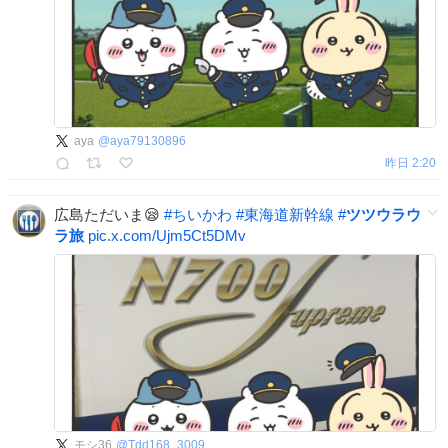
aya
@
aya79130896
昨日 2:20
広島ただいま😪
#
ちいかわ
#
東海道新幹線
#
ツツウラウ
ラ旅
pic.x.com/Ujm5Ct5DMv
モシ36
@
Tdd168_3009