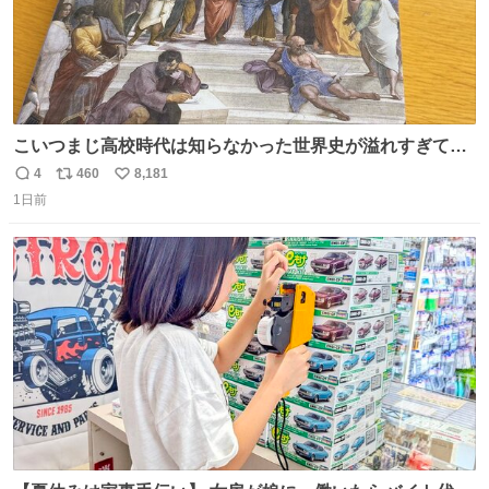
こいつまじ高校時代は知らなかった世界史が溢れすぎてて
𝑩𝑰𝑮 𝑳𝑶𝑽𝑬＿＿
4
460
8,181
返
リ
い
1日前
信
ポ
い
数
ス
ね
ト
数
数