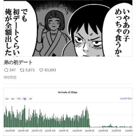
数
弟の初デート
347
5,871
83,893
返
リ
い
9時間前
信
ポ
い
数
ス
ね
ト
数
数