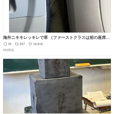
海外ニキキレッキレで草 （ファーストクラスは前の座席で
あるため）
39
567
18,918
返
リ
い
6時間前
信
ポ
い
数
ス
ね
ト
数
数