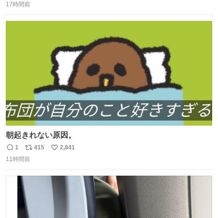
17時間前
信
ポ
い
数
ス
ね
ト
数
数
朝起きれない原因。
1
415
2,841
返
リ
い
11時間前
信
ポ
い
数
ス
ね
ト
数
数