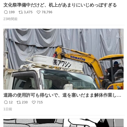
文化祭準備中だけど、机上があまりにいじめっぽすぎる
199
3,475
78,796
返
リ
い
23時間前
信
ポ
い
数
ス
ね
ト
数
数
道路の使用許可も得ないで、道を塞いだまま解体作業して
る。 写真を撮ろうとしたら「勝手に写真撮るな馬鹿野郎」
12
230
715
返
リ
い
と罵倒されるなど。
1日前
信
ポ
い
数
ス
ね
ト
数