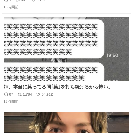
返
リ
い
18時間前
信
ポ
い
数
ス
ね
ト
数
数
姉、本当に笑ってる間｢笑｣を打ち続けるから怖い。
67
1,784
64,912
返
リ
い
16時間前
信
ポ
い
数
ス
ね
ト
数
数