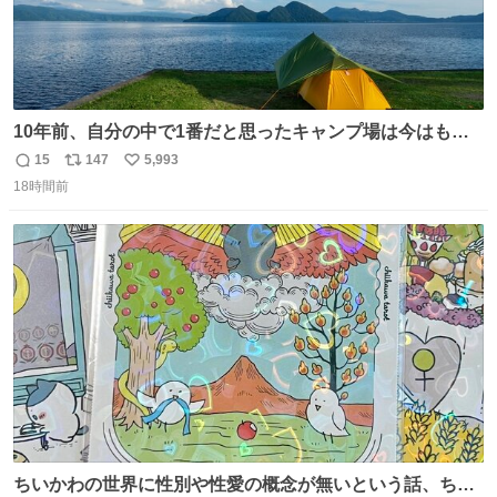
10年前、自分の中で1番だと思ったキャンプ場は今はもう
ない
15
147
5,993
返
リ
い
18時間前
信
ポ
い
数
ス
ね
ト
数
数
ちいかわの世界に性別や性愛の概念が無いという話、ちい