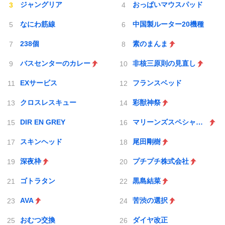
ジャングリア
おっぱいマウスパッド
なにわ筋線
中国製ルーター20機種
238個
素のまんま
バスセンターのカレー
非核三原則の見直し
EXサービス
フランスベッド
クロスレスキュー
彩獣神祭
DIR EN GREY
マリーンズスペシャルゲーム
スキンヘッド
尾田剛樹
深夜枠
プチプチ株式会社
ゴトラタン
黒島結菜
AVA
苦渋の選択
おむつ交換
ダイヤ改正