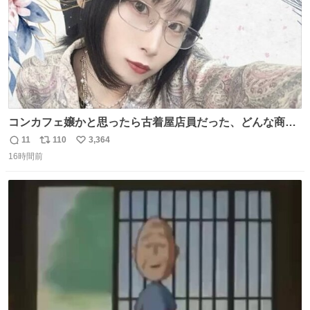
コンカフェ嬢かと思ったら古着屋店員だった、どんな商
売？
11
110
3,364
返
リ
い
16時間前
信
ポ
い
数
ス
ね
ト
数
数