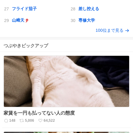
フライド茄子
差し控える
山﨑天
専修大学
100位まで見る
つぶやきピックアップ
家賃を一円も払ってない人の態度
148
5,006
64,522
返
リ
い
信
ポ
い