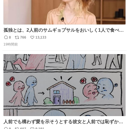
孤独とは、2人前のサムギョプサルをおいしく1人で食べる
ことである←好きすぎる
8
766
13,133
返
リ
い
19時間前
信
ポ
い
数
ス
ね
ト
数
数
人前でも構わず愛を示そうとする彼女と人前では恥ずかし
いけど彼女を死ぬほど愛している彼氏 同士いませんか✋️
9
607
9,191