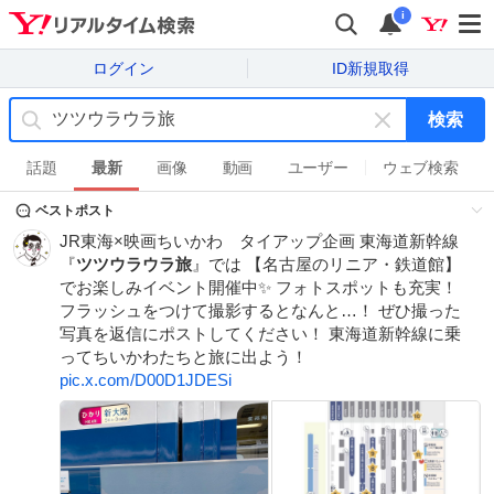
i
ログイン
ID新規取得
検索
キ
ー
話題
最新
画像
動画
ユーザー
ウェブ検索
ワ
ベストポスト
ー
ド
JR東海×映画ちいかわ タイアップ企画 東海道新幹線
を
『
ツツウラウラ旅
』では 【名古屋のリニア・鉄道館】
消
でお楽しみイベント開催中✨ フォトスポットも充実！
す
フラッシュをつけて撮影するとなんと…！ ぜひ撮った
写真を返信にポストしてください！ 東海道新幹線に乗
ってちいかわたちと旅に出よう！
pic.x.com/D00D1JDESi