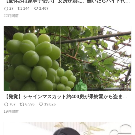
【夏休みは家事手伝い】 女房が娘に、働いたらバイト代も
らえば？と言ったら、娘は、いらない、と言って黙々と働
27
144
2,407
返
リ
い
いてくれました。 あとでソフトクリーム買ってやろうと思
22時間前
信
ポ
い
いました。
数
ス
ね
ト
数
数
【発覚】シャインマスカット約400房が果樹園から盗まれ
る 栃木・佐野市 news.livedoor.com/article/detail… 被害
707
6,596
19,026
返
リ
い
に遭った果樹園には防犯カメラなどはなく、シャインマス
19時間前
信
ポ
い
カットが盗まれた木には刃物などで切られた跡が。市内で
数
ス
ね
今年に入って同様の被害は確認されておらず、警察はパト
ト
数
数
ロールを強化する。