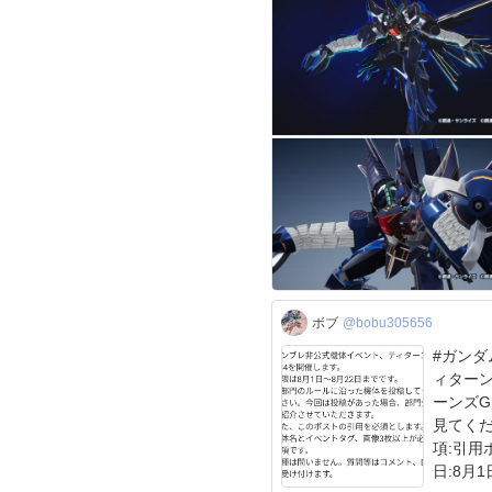
ボブ
@bobu305656
#ガンダ
ィターン
ーンズG
見てくだ
項:引用
日:8月1