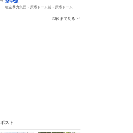
全学連
極左暴力集団
原爆ドーム前
原爆ドーム
ドーム前
20位まで見る
気ポスト