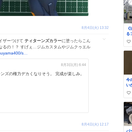
8月4日(火) 13:32
《
る
グ
イザーつけて
ティターンズカラー
に塗ったらこん
い
か
なるの！？ すげぇ…ジムカスタムやジムクゥエル
すが
い
suyama400/s…
山
ね
も
数
8月3日(月) 6:44
法
時
ーンズの権力デカくなりそう。 完成が楽しみ。
迎
今
お
い
は
さ
い
青山
い
ね
数
8月4日(火) 12:17
バ