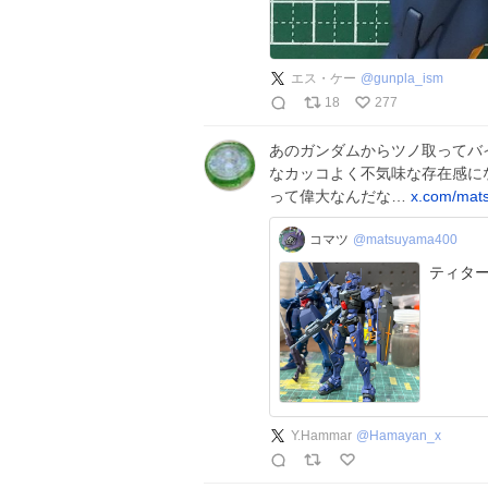
エス・ケー
@
gunpla_ism
18
277
あのガンダムからツノ取ってバ
なカッコよく不気味な存在感に
って偉大なんだな…
x.com/mat
コマツ
@matsuyama400
ティタ
Y.Hammar
@
Hamayan_x