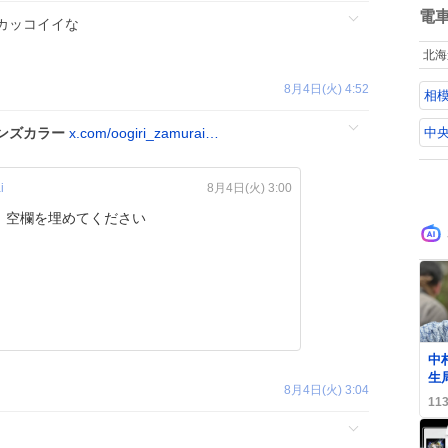
国
数
電
カッコイイな
先
を
北海
蔵
換
8月4日(火) 4:52
相
経
マ
に
中央
ンズカラー
x.com/oogiri_zamurai…
に
i
8月4日(火) 3:00
【お題】 空欄を埋めてください
0
中
生
8月4日(火) 3:04
場
11
こ