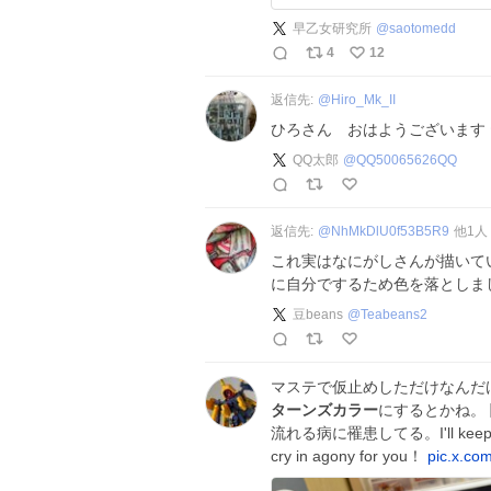
早乙女研究所
@
saotomedd
4
12
返信先:
@
Hiro_Mk_II
ひろさん おはようございます
QQ太郎
@
QQ50065626QQ
返信先:
@
NhMkDlU0f53B5R9
他
1
人
これ実はなにがしさんが描いて
に自分でするため色を落としま
豆beans
@
Teabeans2
マステで仮止めしただけなんだ
ターンズカラー
にするとかね。 
流れる病に罹患してる。I'll keep looking
cry in agony for you！
pic.x.c