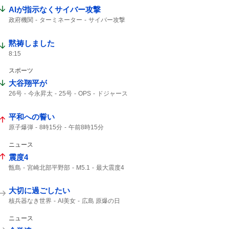
AIが指示なくサイバー攻撃
政府機関
ターミネーター
サイバー攻撃
黙祷しました
8:15
スポーツ
大谷翔平が
26号
今永昇太
25号
OPS
ドジャース
大谷翔平
先頭打者
23度
2本目
今永
ホームラン
1点差
平和への誓い
原子爆弾
8時15分
午前8時15分
こども代表
ご冥福をお祈り
ニュース
震度4
甑島
宮崎北部平野部
M5.1
最大震度4
島原半島
M4.9
熊本県天草・芦北地方
筑後地方
震度3
天草・芦北地方
M4.8
大切に過ごしたい
地震情報
津波の心配はありません
緊急地震速報
震源の深さ
地震速報
核兵器なき世界
AI美女
広島 原爆の日
深さ10km
鹿児島県
地震の規模
ニュース