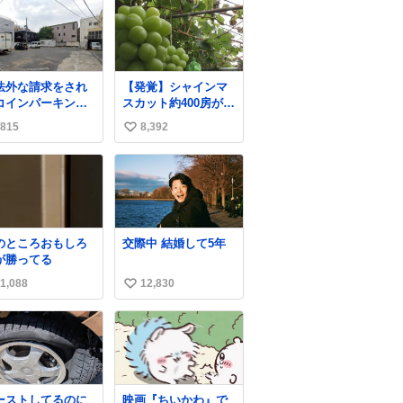
法外な請求をされ
【発覚】シャインマ
コインパーキン
スカット約400房が果
》 各営業所にも前
樹園から盗まれる 栃
815
8,392
い
ら告知されていま
木・佐野市
、Park Link南青
news.livedoor.com/
い
の敷地内に一瞬で
article/detail… 被害
ね
車を乗り入れると
に遭った果樹園には
数
外な請求をされ長
防犯カメラなどはな
間拘束されます。
く、シャインマスカ
車で呼ばれた時や
ットが盗まれた木に
のところおもしろ
交際中 結婚して5年
客を降ろした際に
は刃物などで切られ
が勝ってる
十分注意してくだ
た跡が。市内で今年
い！ 東京都港区南
に入って同様の被害
1,088
12,830
い
2-14-20
は確認されておら
い
ず、警察はパトロー
ルを強化する。
ね
数
ーストしてるのに
映画『ちいかわ』で