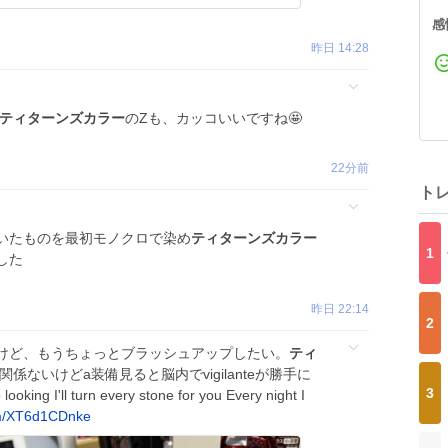
感
昨日 14:28
ティターンズカラー
のZも、カッコいいですね🤩
22分前
ト
いたものを最初モノクロで染め
ティターンズカラー
1
した
昨日 22:14
2
けど、もうちょっとブラッシュアップしたい。
ティ
関係ないけどa装備見ると脳内でvigilanteが勝手に
3
 I'll turn every stone for you Every night I
om/XT6d1CDnke