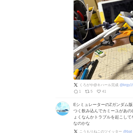
くろがや@キハール完成
@
krgy1
1
5
41
EシミュレーターのZガンダム
つく飲み込んでカミーユがあの
ょくなんかトラブルを起こして
なのかな
こうもりねこのツイッター
@
bat