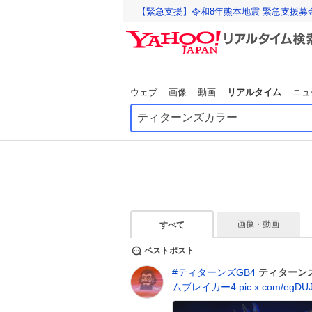
【緊急支援】令和8年熊本地震 緊急支援募
ウェブ
画像
動画
リアルタイム
ニュ
画像・動画
すべて
ベストポスト
#
ティターンズGB4
ティターン
ムブレイカー4
pic.x.com/egDU