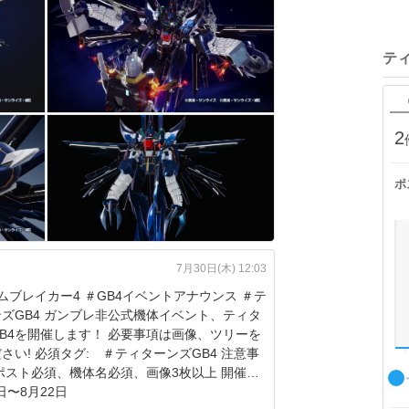
テ
2
ポ
7月30日(木) 12:03
ムブレイカー4 ＃GB4イベントアナウンス ＃テ
ズGB4 ガンブレ非公式機体イベント、ティタ
B4を開催します！ 必要事項は画像、ツリーを
さい! 必須タグ: ＃ティターンズGB4 注意事
ポスト必須、機体名必須、画像3枚以上 開催
日〜8月22日