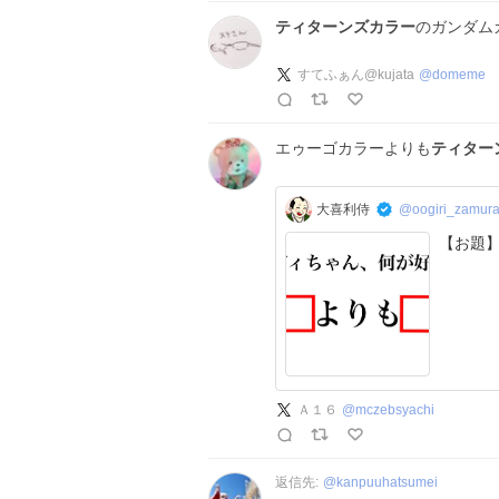
ティターンズカラー
のガンダム
すてふぁん@kujata
@
domeme
エゥーゴカラーよりも
ティター
大喜利侍
@oogiri_zamura
Ａ１６
@
mczebsyachi
返信先:
@
kanpuuhatsumei