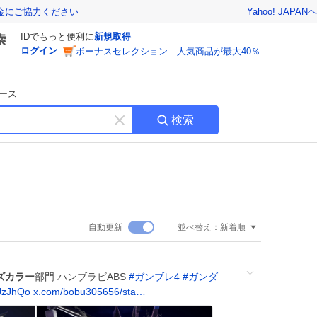
Yahoo! JAPAN
ヘ
金にご協力ください
IDでもっと便利に
新規取得
ログイン
ボーナスセレクション 人気商品が最大40％
ース
検索
キ
ー
ワ
ー
ド
を
消
自動更新
並べ替え：
新着順
す
ズカラー
部門 ハンブラビABS
#
ガンブレ4
#
ガンダ
JzJhQo
x.com/bobu305656/sta…