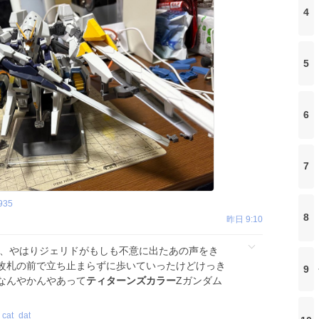
4
5
6
7
935
8
昨日 9:10
版、やはりジェリドがもしも不意に出たあの声をき
改札の前で立ち止まらずに歩いていったけどけっき
9
なんやかんやあって
ティターンズカラー
Zガンダム
_cat_dat