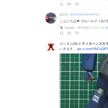
返信先:
@
5aZOZH4y2AePTqO
こんにちは☀ ガルバルディβの
i.tanaka MITO(旧アクセレラ)
@
ガンダムMk-II
ティターンズカ
いきます。
pic.x.com/VhCuQlF