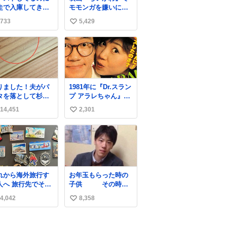
走で入庫してきた
モモンガを嫌いにな
客さん バーストし
った人へ それでも
733
5,429
い
ならその場で動か
愛される理由と可能
いで助け呼んで下
性 kai-
い
い😰 保険にロード
you.net/article/9618
ね
ービス付いてて金
6 『映画ちいかわ 人
数
負担も無いんです
魚の島のひみつ』を3
走ると、
回観て、原作も追っ
さなくていい所ま
ている筆者が、モモ
りました！夫がパ
1981年に『Dr.スラン
壊しちゃいますか
ンガの名誉回復を試
タを落として杉床
プ アラレちゃん』が
 実際、外装ダメー
みようとする記事で
こぼこしました！
放映開始された直後
、ABSセンサ断
す。ちいかわ初心者
14,451
2,301
い
かったーーー！フ
の鳥山明さんと、小
、ブレーキホース
向けです🖊
ーストぼこぼこ自
山茉美さんです。
い
傷入っちゃってま
じゃなくて！これ
…
ね
第二波いつでもい
数
ます！！！✌️いや
っとした！ 杉床
採用しようとして
れから海外旅行す
お年玉もらった時の
る方々へ忠告で
人へ 旅行先でその
子供 その時の
。杉床は乾燥パス
や都市を象徴する
親
に負けます。豆腐
4,042
8,358
い
グネットを買って
らいやわやわで
。 僕は交換留
い
。
してた1年間で20カ
ね