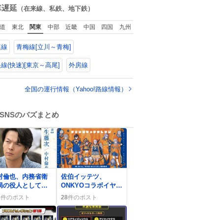
回ったけど、旅行
数
車遅延
（在来線、私鉄、地下鉄）
で必ずマグネット
買い、今は家の冷
道
東北
関東
中部
近畿
中国
四国
九州
庫に貼ってる。 交
留学が終わって1年
模線
青梅線[立川～青梅]
つけどそれぞれの
グネットを見る度
旅の思い出が鮮明
線(快速)[東京～高尾]
外房線
よみがえります。
全国の運行情報（Yahoo!路線情報）
SNSのバズまとめ
0
村倫也、内務省衛
佐伯イッテツ、
局の役人として登
ONKYOコラボイヤホ
 スーツ姿が“かっ
ン到着でファン歓喜
3
件のポスト
28
件のポスト
いい”と話題に
「かわいい」称賛続
出