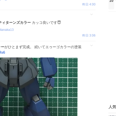
10
昨日 4:00
ティターンズカラー
カッコ良いです😇
itanaka13
昨日 3:06
ラー
がひとまず完成。 続いてエゥーゴカラーの塗装
Rs6
人