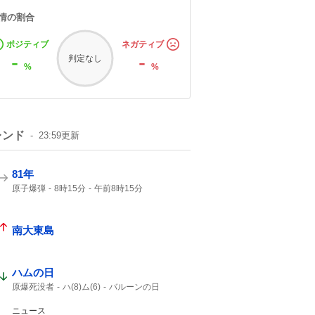
情の割合
ポジティブ
ネガティブ
-
-
判定なし
%
%
レンド
23:59
更新
81年
原子爆弾
8時15分
午前8時15分
戦争をしない
南大東島
ハムの日
原爆死没者
ハ(8)ム(6)
バルーンの日
消費拡大
1年分
ニュース