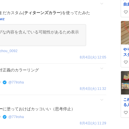
自
お
まだカスタム(
ティターンズカラー
)を使ってたみた
い
た
qwz
な
い
さ
ね
サ
ブな内容を含んでいる可能性があるため表示
数
銭
から これで
壊
や
で
ochou_0092
ス
ら
8月4日(火) 12:05
ぼ
ジ
い
よ
線
対正義のカラーリング
ァ
い
も
分
す
ね
で
中
@
77Iroha
数
け
8月4日(火) 11:32
ーほ
を
こ
い
る
す
ー
に塗っておけばカッコいい（思考停止）
国
タ
い
マ
く
中
@
77Iroha
欲しい
い
す
8月4日(火) 11:29
学
ね