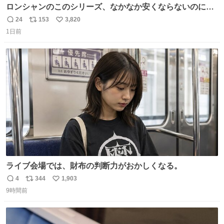
ロンシャンのこのシリーズ、なかなか安くならないのにセ
ール価格になってる🖤✨レザーなのが反則級にかわいい。
24
153
3,820
返
リ
い
持ってるだけでコーデが格上げされる。
1日前
信
ポ
い
数
ス
ね
ト
数
数
ライブ会場では、財布の判断力がおかしくなる。
4
344
1,903
返
リ
い
9時間前
信
ポ
い
数
ス
ね
ト
数