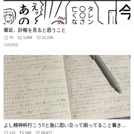
最近、訃報を見ると思うこと
76
3,089
22,199
返
リ
い
18時間前
信
ポ
い
数
ス
ね
ト
数
数
よし精神科行こう‼️と急に思い立って困ってること書き出
してたらペン止まらなくなってすごい勢いで埋まってワロ
131
568
26,677