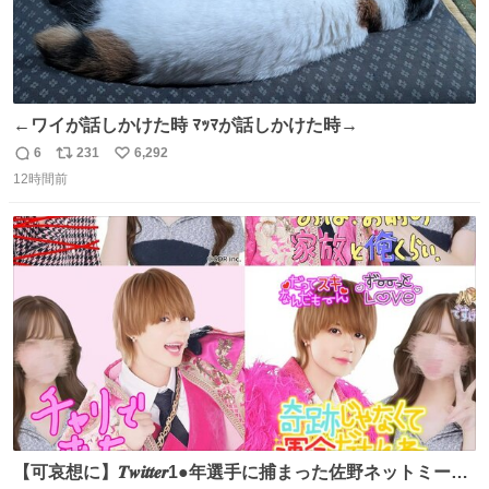
←ワイが話しかけた時 ﾏｯﾏが話しかけた時→
6
231
6,292
返
リ
い
12時間前
信
ポ
い
数
ス
ね
ト
数
数
【可哀想に】𝑻𝒘𝒊𝒕𝒕𝒆𝒓1●年選手に捕まった佐野ネットミーム