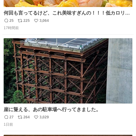
何回も言ってるけど、これ美味すぎんの！！！低カロリー
で満足感エグいから一生食べてる😭
25
225
3,064
返
リ
い
17時間前
信
ポ
い
数
ス
ね
ト
数
数
崖に聳える、あの駐車場へ行ってきました。
27
264
3,029
返
リ
い
1日前
信
ポ
い
数
ス
ね