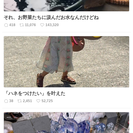
それ、お野菜たちに汲んだお水なんだけどね
418
11,076
143,320
返
リ
い
信
ポ
い
数
ス
ね
ト
数
数
「ハネをつけたい」を叶えた
38
2,451
52,725
返
リ
い
信
ポ
い
数
ス
ね
ト
数
数