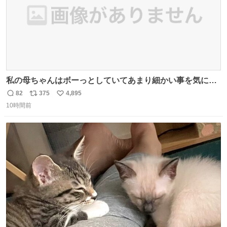
私の母ちゃんはボーっとしていてあまり細かい事を気にし
ません。優秀な人の多い現代の価値観から見ると、あまり
82
375
4,895
返
リ
い
優秀な母親ではないかもしれません。でも、だからこそ、
10時間前
信
ポ
い
私はそういう母親が大好きです。今も昔もすごくリラック
数
ス
ね
スします。「優秀」と「良い」は別なんですよね。 1/2
ト
数
数