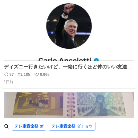
数
を生んだ町、強すぎる。
ディズニー行きたいけど、一緒に行くほど仲のいい友達が
居ない… ほんでこれ
37
185
9,965
返
リ
い
1日前
信
ポ
い
数
ス
ね
ト
数
数
テレ東音楽祭
trf
テレ東音楽祭
ダチョウ