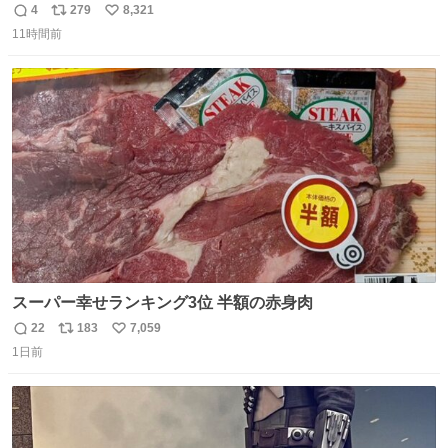
勇斗さんのコラボプリ
4
279
8,321
返
リ
い
11時間前
信
ポ
い
数
ス
ね
ト
数
数
スーパー幸せランキング3位 半額の赤身肉
22
183
7,059
返
リ
い
1日前
信
ポ
い
数
ス
ね
ト
数
数