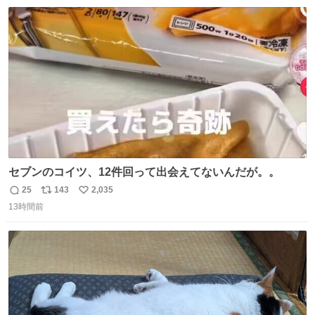
数
ス
ね
ト
数
数
セブンのコイツ、12件回って出会えてないんだが。。
25
143
2,035
返
リ
い
13時間前
信
ポ
い
数
ス
ね
ト
数
数