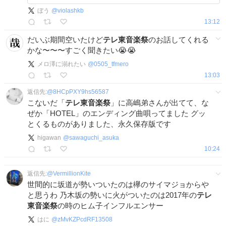
ぼう
@
violashkb
13:12
だいぶ期間空いたけど
テレ東音楽祭
のお話してくれる
かな〜〜〜すごく聞きたい😭😭
メロ澤に溺れたい
@
0505_tfmero
13:03
返信先:
@
8HCpPXY9hs56587
こないだ「
テレ東音楽祭
」に高嶋弟さんが出てて、な
ぜか「HOTEL」のエンディング曲唄ってました グッ
とくるものがありました、永久保存版です
higawan
@
sawaguchi_asuka
10:24
返信先:
@
VermillionKite
世間的に坂道が勢いついたのは欅のサイマジョからや
と思うわ 乃木坂の勢いに火がついたのは2017年の
テレ
東音楽祭
の時のヒム子インフルエンサー
はに
@
zMvKZPcdRF13508