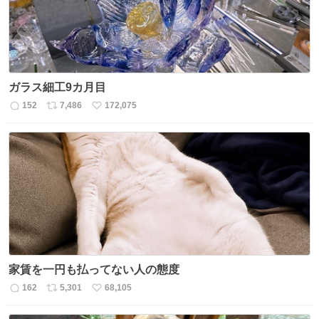
ガラス細工9カ月目
152
7,486
172,075
返
リ
い
信
ポ
い
数
ス
ね
ト
数
数
家賃を一円も払ってない人の態度
162
5,301
68,105
返
リ
い
信
ポ
い