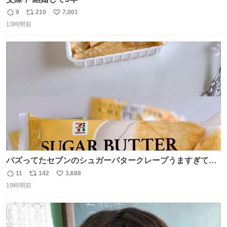
9
210
7,001
返
リ
い
13時間前
信
ポ
い
数
ス
ね
ト
数
数
バズってたセブンのシュガーバタークレープうますぎて
7NOWで買い溜め🛒💭
11
142
3,688
返
リ
い
19時間前
信
ポ
い
数
ス
ね
ト
数
数