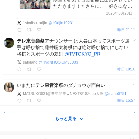
ただきます！⭐️ さらに、「好きになる
クレッシェンド」はテレビ初パフォー
2026年6月28日
マンスとなります！
1stmitsu .orijin
@
1Orijin19231
昨日 21:11
テレ東音楽祭
アナウンサー は大谷山本ってスボーツ選
手は呼び捨て藤井聡太将棋には絶対呼び捨てにしない
将棋とスボーツの差別
@TVTOKYO_PR
satoland
@
HydNHQOjGM33033
昨日 19:10
いまだに
テレ東音楽祭
のダチョウが面白い
MATSUKO831🎂🧡💛🩷💙→NEXT8/18Zepp大阪
@
marie0751
昨日 15:57
もっと見る