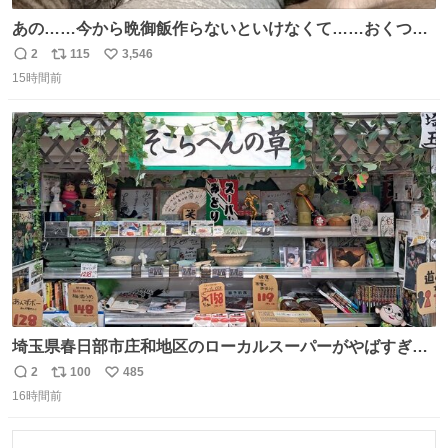
あの……今から晩御飯作らないといけなくて……おくつろ
ぎのところ申し訳ないのですが……あの………😥
2
115
3,546
返
リ
い
15時間前
信
ポ
い
数
ス
ね
ト
数
数
埼玉県春日部市庄和地区のローカルスーパーがやばすぎ
る。どこまで売り物でどこから私物か不明なごちゃごちゃ
2
100
485
返
リ
い
の店内には埼玉自虐習字がずらり。日替わり謎汁の試食や
16時間前
信
ポ
い
そこらへんの草使用の埼玉県民限定弁当、コアラのマーチ
数
ス
ね
どわあ～な謎パンなどなんでもあり。クレヨンしんちゃん
ト
数