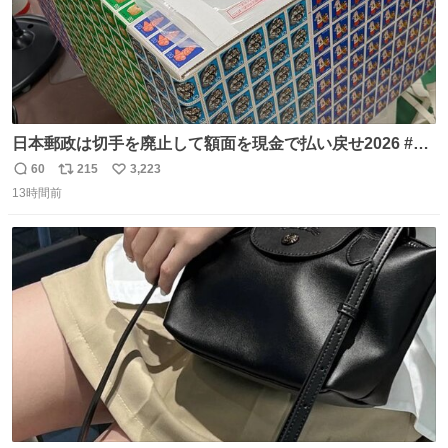
日本郵政は切手を廃止して額面を現金で払い戻せ2026 #日
本郵政 @JapanPostHD_PR
60
215
3,223
返
リ
い
13時間前
信
ポ
い
数
ス
ね
ト
数
数