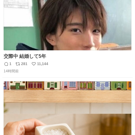
交際中 結婚して5年
1
281
11,144
返
リ
い
14時間前
信
ポ
い
数
ス
ね
ト
数
数