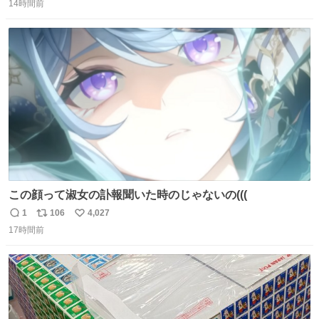
由によって大幅遅延や欠航が発生した場合、乗客が負担し
14時間前
信
ポ
い
た宿泊費や交通費を、領収書の事後申請に基づき、国内線
数
ス
ね
は1人あたり上限1万円、国際線は上限2万円まで支払う。
ト
数
数
この顔って淑女の訃報聞いた時のじゃないの(((
1
106
4,027
返
リ
い
17時間前
信
ポ
い
数
ス
ね
ト
数
数