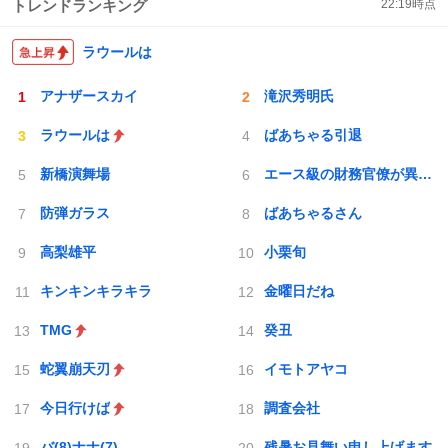
トレンドランキング
22:19
時点
ラウールは
アナザースカイ
滝沢秀明氏
ラウールは
ばあちゃる引退
新橋演舞場
エース級の財務官僚が異例転出へ
防弾ガラス
ばあちゃるさん
高梨雄平
小栗旬
キンキンキラキラ
金曜日だね
TMG
癸丑
蛇翼崩天刃
イモトアヤコ
今日行けば
調査会社
バ(8)ナナ(7)
残暑お見舞い申し上げます