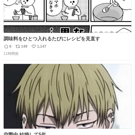
調味料をひとつ入れるたびにレシピを見直す
6
149
1,147
返
リ
い
11時間前
信
ポ
い
数
ス
ね
ト
数
数
交際中 結婚して5年