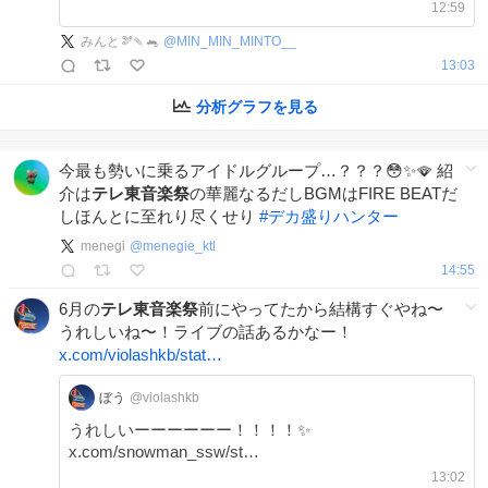
12:59
みんと🫘🍡🐀
@
MIN_MIN_MINTO__
13:03
分析グラフを見る
今最も勢いに乗るアイドルグループ…？？？😳✨🪭 紹
介は
テレ東音楽祭
の華麗なるだしBGMはFIRE BEATだ
しほんとに至れり尽くせり
#
デカ盛りハンター
menegi
@
menegie_ktl
14:55
6月の
テレ東音楽祭
前にやってたから結構すぐやね〜
うれしいね〜！ライブの話あるかなー！
x.com/violashkb/stat…
ぼう
@violashkb
うれしいーーーーーー！！！！✨
x.com/snowman_ssw/st…
13:02