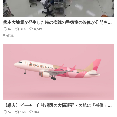
熊本大地震が発生した時の病院の手術室の映像が公開され
ていたがとにかく怖すぎる x.com/nhk_news/statu…
67
316
4,545
返
リ
い
news.web.nhk/newsweb/na/na-… #熊本 #大地震 #手術室
8時間前
信
ポ
い
数
ス
ね
ト
数
数
【導入】ピーチ、自社起因の大幅遅延・欠航に「補償」開
始へ news.livedoor.com/article/detail… 同社に起因する理
57
168
844
返
リ
い