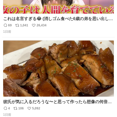
これは名言すぎる😂 (消しゴム食べた6歳の弟を思い出しな
がら)
69
1,041
26,434
返
リ
い
1日前
信
ポ
い
数
ス
ね
ト
数
数
彼氏が気に入るだろうな〜と思って作ったら想像の何倍も
美味しい美味しい言ってくれて嬉しい
4
106
5,092
返
リ
い
1日前
信
ポ
い