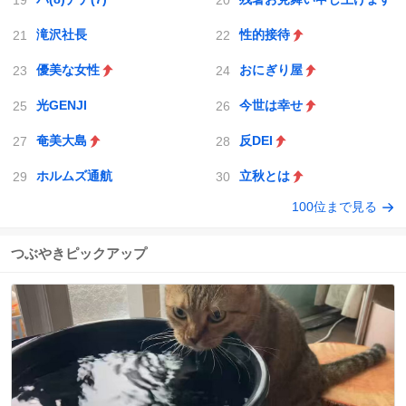
滝沢社長
性的接待
優美な女性
おにぎり屋
光GENJI
今世は幸せ
奄美大島
反DEI
ホルムズ通航
立秋とは
100位まで見る
つぶやきピックアップ