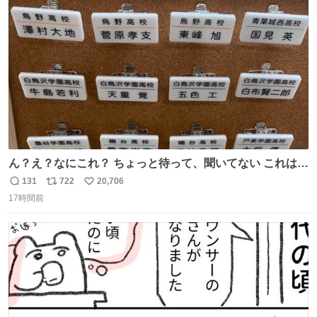
ト
数
数
ん？え？なにこれ？ ちょっと待って、聞いてない これは販
売されているのもですか？
131
722
20,706
返
リ
い
17時間前
信
ポ
い
数
ス
ね
ト
数
数