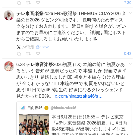
7:30
テレ東音楽祭
2026 FNS歌謡祭 THEMUSICDAY2026 音
楽の日2026 ダビング可能です。 長時間のためディス
クを分けてお入れします。 近日削除する場合がござい
ますのでお早めにご連絡ください。 詳細は固定ポスト
からご確認よろしくお願いいたします📝
𝓜*取引
@
osdvc
0:42
6.28
テレ東音楽祭
2026初夏 (TX) 本編の前に 初夏があ
るという 告知が 激弱だったので 本編 しか 録画できず
思いっきり 見逃しました😮‍💨 初夏と本編を 分ける理由
が 全くわからない😮‍💨 本編の中で 初夏をやればいいと
思う😮‍💨 日向坂46 5期生の 好きになるクレッシェンド
見たかった😮‍💨😩。
x.com/hinatazaka46/s…
日向坂46
@hinatazaka46
本日6月28日(日)16:55～ テレビ東京
「#テレ東音楽祭 2026初夏」に #日向
坂46五期生 が出演いたします🏒✨ 五
期生で初めて音楽番組に出演させてい