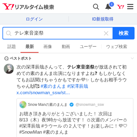
i
ログイン
ID新規取得
検索
キ
ー
話題
最新
画像
動画
ユーザー
ウェブ検索
ワ
ベストポスト
ー
ド
次の深澤辰哉さんって、
テレ東音楽祭
が放送されて初
を
めての素のまんま出演になりますよね❓ もしかしなく
消
てもお話聞けちゃうかもですか💜✨ しかもお相手ラウ
す
ちゃん🙌🥰
#
素のまんま
#
深澤辰哉
x.com/snowman_ssw/st…
Snow Manの素のまんま
@snowman_ssw
お聴き頂きありがとうございました！ 次回は
8/13（木）夜9時から放送です！ ⛄️次週のメンバー⛄️
#深澤辰哉 #ラウール の２人です！お楽しみに！💜🤍
#SnowMan #素のまんま