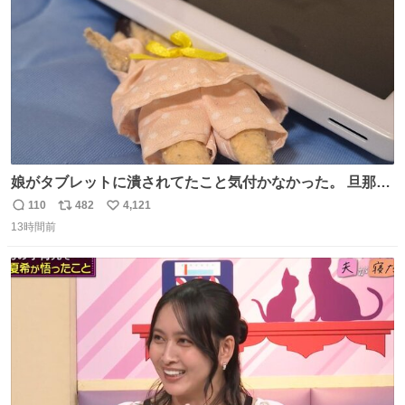
数
娘がタブレットに潰されてたこと気付かなかった。 旦那だ
けは娘の波長を感じ取れるから声出せずともSOSが伝わっ
110
482
4,121
返
リ
い
たらしい。 急いで旦那が救出して、泣きじゃくる娘に自分
13時間前
信
ポ
い
も謝って抱きしめようとしたら、ビンタされてしまった。
数
ス
ね
3回ほど。 小さい手だけど、地味に痛い。 その後、娘は旦
ト
数
数
那に泣きついてた。