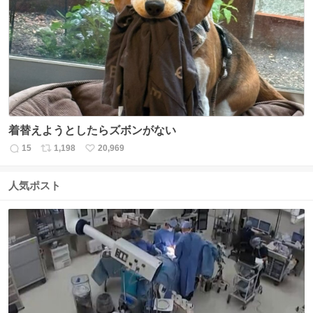
数
ス
ね
ト
数
数
着替えようとしたらズボンがない
15
1,198
20,969
返
リ
い
信
ポ
い
数
ス
ね
人気ポスト
ト
数
数