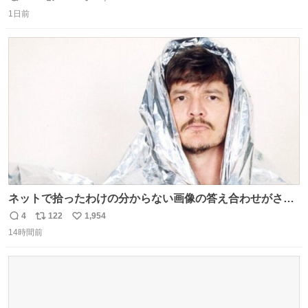
返
リ
い
タ
1日前
信
ポ
い
数
ス
ね
ト
数
数
ネットで拾ったわけの分からない画像の答え合わせがされ
ていくw
4
122
1,954
返
リ
い
14時間前
信
ポ
い
数
ス
ね
ト
数
数