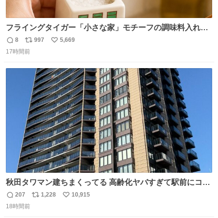
フライングタイガー「小さな家」モチーフの調味料入れ、
並べれば“デンマークの街並み”に ピンク・グリーン・テラ
8
997
5,669
返
リ
い
コッタの全9種 - fashion-press.net/news/149552
17時間前
信
ポ
い
数
ス
ね
ト
数
数
秋田タワマン建ちまくってる 高齢化ヤバすぎて駅前にコン
パクトシティつくって高齢者を住ませる考えらしい 病院も
207
1,228
10,915
返
リ
い
全部駅前にある
18時間前
信
ポ
い