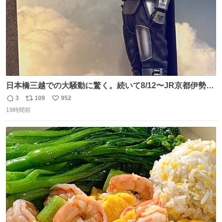
日本橋三越での大騒動に驚く。続いて8/12〜JR京都伊勢丹
でPOP UP STOREがオープンするとのこと…皆さんお怪
3
109
952
返
リ
い
我なくお買い物を🙏 写真は2026/5/21 ロードショーの前日
19時間前
信
ポ
い
。だーれも写真撮ってなかったんだけどなぁ😵‍💫
数
ス
ね
ト
数
数