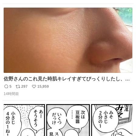
数
ス
ね
ト
数
数
佐野さんのこれ見た時肌キレイすぎてびっくりしたし、や
はりアイドルって体型･肌管理すごすぎる
5
297
15,959
返
リ
い
14時間前
信
ポ
い
数
ス
ね
ト
数
数