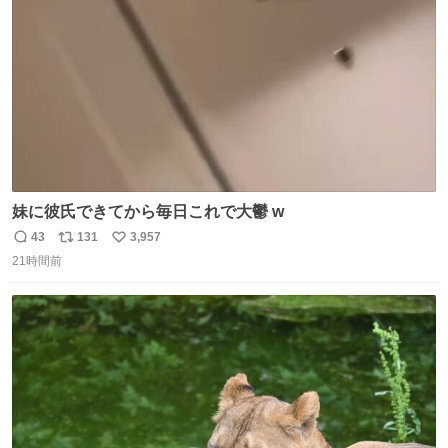
数
妹に彼氏できてから毎日これで大鬱 w
43
131
3,957
返
リ
い
21時間前
信
ポ
い
数
ス
ね
ト
数
数