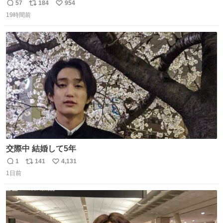
始へ news.livedoor.com/article/detail… 同社に起因する理
57
184
954
返
リ
い
由によって大幅遅延や欠航が発生した場合、乗客が負担し
19時間前
信
ポ
い
た宿泊費や交通費を、領収書の事後申請に基づき、国内線
数
ス
ね
は1人あたり上限1万円、国際線は上限2万円まで支払う。
ト
数
数
交際中 結婚して5年
1
141
4,131
返
リ
い
1日前
信
ポ
い
数
ス
ね
ト
数
数