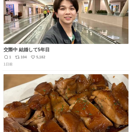
交際中 結婚して5年目
1
104
5,182
返
リ
い
1日前
信
ポ
い
数
ス
ね
ト
数
数