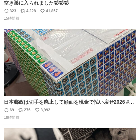
空き巣に入られました🤣🤣🤣
323
4,228
41,857
返
リ
い
15時間前
信
ポ
い
数
ス
ね
ト
数
数
日本郵政は切手を廃止して額面を現金で払い戻せ2026 #日
本郵政 @JapanPostHD_PR
69
276
3,992
返
リ
い
18時間前
信
ポ
い
数
ス
ね
ト
数
数