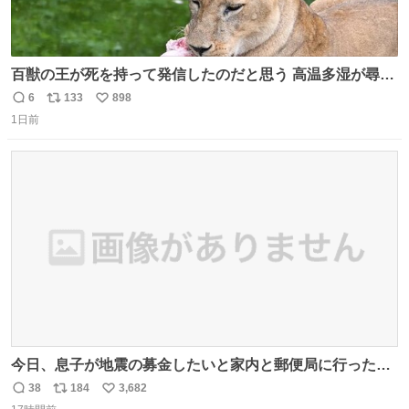
百獣の王が死を持って発信したのだと思う 高温多湿が尋常
でない日本の夏 どうか早急に飼育の環境を見直して 動物の
6
133
898
返
リ
い
命を護ってください…と 治療中のライオンが助かりますよ
1日前
信
ポ
い
うに すべての動物の命が護られますように 2026.7.3📷多摩
数
ス
ね
動物公園にて 残念ながら個体の識別は出来ません
ト
数
数
今日、息子が地震の募金したいと家内と郵便局に行ったみ
たいです。おもちゃとか買う選択肢もあったと思うけど、
38
184
3,682
返
リ
い
自分で貯めてた2万円を役に立てて欲しい、みんなも元気