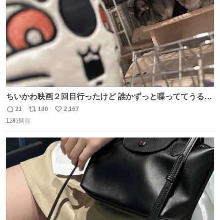
ちいかわ映画２回目行ったけど 誰かずっと喋っててうるさ
かった 許せねえ
21
180
2,167
返
リ
い
12時間前
信
ポ
い
数
ス
ね
ト
数
数