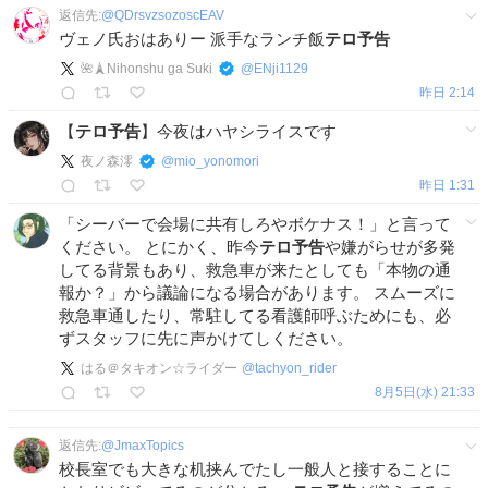
返信先:
@
QDrsvzsozoscEAV
ヴェノ氏おはありー 派手なランチ飯
テロ予告
🌺🗼Nihonshu ga Suki
@
ENji1129
昨日 2:14
【
テロ予告
】今夜はハヤシライスです
夜ノ森澪
@
mio_yonomori
昨日 1:31
「シーバーで会場に共有しろやボケナス！」と言って
ください。 とにかく、昨今
テロ予告
や嫌がらせが多発
してる背景もあり、救急車が来たとしても「本物の通
報か？」から議論になる場合があります。 スムーズに
救急車通したり、常駐してる看護師呼ぶためにも、必
ずスタッフに先に声かけてしください。
はる＠タキオン☆ライダー
@
tachyon_rider
8月5日(水) 21:33
返信先:
@
JmaxTopics
校長室でも大きな机挟んでたし一般人と接することに