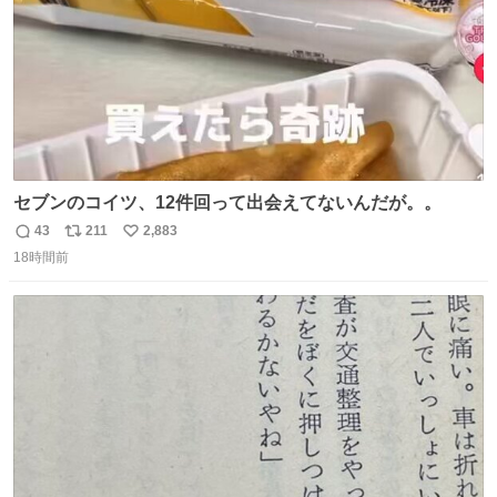
セブンのコイツ、12件回って出会えてないんだが。。
43
211
2,883
返
リ
い
18時間前
信
ポ
い
数
ス
ね
ト
数
数