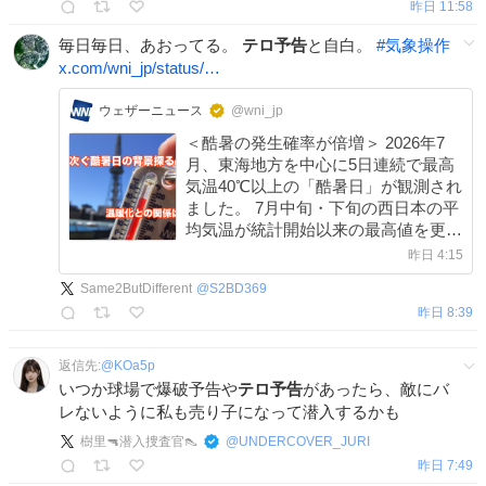
昨日 11:58
毎日毎日、あおってる。
テロ予告
と自白。
#
気象操作
x.com/wni_jp/status/…
ウェザーニュース
@wni_jp
＜酷暑の発生確率が倍増＞ 2026年7
月、東海地方を中心に5日連続で最高
気温40℃以上の「酷暑日」が観測され
ました。 7月中旬・下旬の西日本の平
均気温が統計開始以来の最高値を更新
するなど、歴史的暑さの背景を探りま
昨日 4:15
す。
Same2ButDifferent
@
S2BD369
weathernews.jp/news/202608/05…
昨日 8:39
返信先:
@
KOa5p
いつか球場で爆破予告や
テロ予告
があったら、敵にバ
レないように私も売り子になって潜入するかも
樹里🔫潜入捜査官👠
@
UNDERCOVER_JURI
昨日 7:49