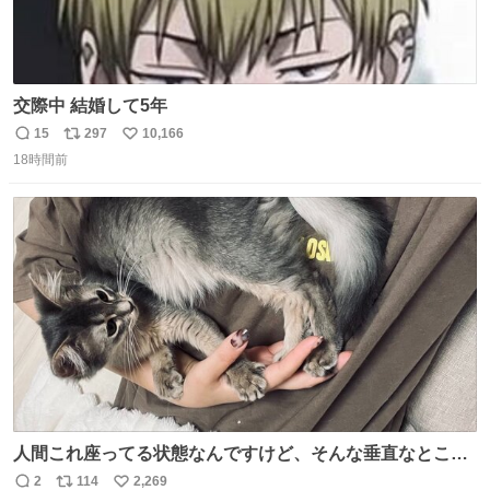
交際中 結婚して5年
15
297
10,166
返
リ
い
18時間前
信
ポ
い
数
ス
ね
ト
数
数
人間これ座ってる状態なんですけど、そんな垂直なところ
でいきなり天地無用のごろんをかますのは、それは、あま
2
114
2,269