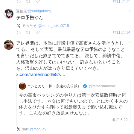
昨日 15:35
返信先:
@
wakigababy
テロ予告
やん
るったそ
@
nemu_neko0715
昨日 15:34
アレ界隈は、本当に誹謗中傷で高市さんを潰そうとし
てる。 そして実際、最低最悪な
テロ予告
のようなこと
を言いだした奴まででてきてる。 決して、誹謗中傷、
人格攻撃を許してはいけない。 許さないということ
を、沢山の人がはっきり伝えていくべき。
x.com/ramennoodle8/s…
コシヒカリ一択（永遠の安倍派）
@ramennoodle8
今の高市バッシングのやり方は第一次安倍政権時と同
じ手法です。 ネタは何でもいいので、とにかく本人の
体力をひたすら削って戦意喪失まで追い込む戦法で
す。 こんなの好き放題させんなよ。
昨日 5:22
saki
@
mofulov