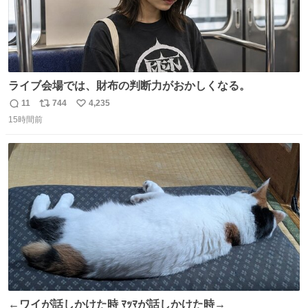
ライブ会場では、財布の判断力がおかしくなる。
11
744
4,235
返
リ
い
15時間前
信
ポ
い
数
ス
ね
ト
数
数
←ワイが話しかけた時 ﾏｯﾏが話しかけた時→