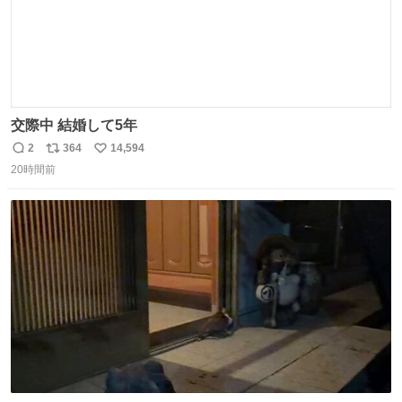
交際中 結婚して5年
2
364
14,594
返
リ
い
20時間前
信
ポ
い
数
ス
ね
ト
数
数