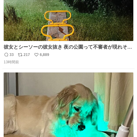
彼女とシーソーの彼女抜き 夜の公園って不審者が現れそう
で怖いんだよな
33
217
6,889
返
リ
い
13時間前
信
ポ
い
数
ス
ね
ト
数
数