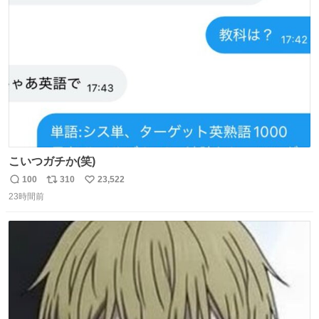
ト
数
数
こいつガチか(笑)
100
310
23,522
返
リ
い
23時間前
信
ポ
い
数
ス
ね
ト
数
数