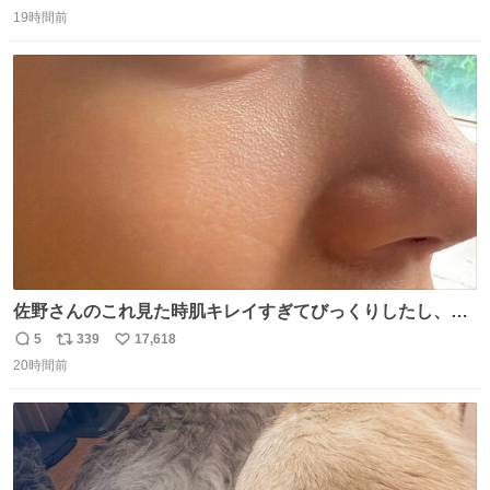
返
リ
い
りに人間を信用しすぎではないか、、、？？？
19時間前
信
ポ
い
数
ス
ね
ト
数
数
佐野さんのこれ見た時肌キレイすぎてびっくりしたし、や
はりアイドルって体型･肌管理すごすぎる
5
339
17,618
返
リ
い
20時間前
信
ポ
い
数
ス
ね
ト
数
数