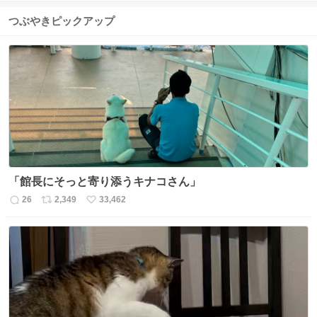
つぶやきピックアップ
「館長にそっと寄り添うキナコさん」
26
2,349
33,462
返
リ
い
信
ポ
い
数
ス
ね
ト
数
数