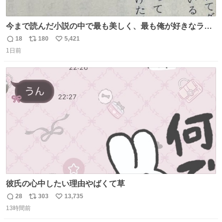
今まで読んだ小説の中で最も美しく、最も俺が好きなラス
トシーン
18
180
5,421
返
リ
い
1日前
信
ポ
い
数
ス
ね
ト
数
数
彼氏の心中したい理由やばくて草
28
303
13,735
返
リ
い
13時間前
信
ポ
い
数
ス
ね