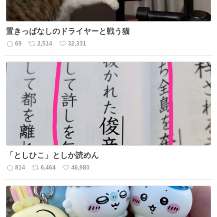
置きっぱなしのドライヤーと戦う猫
69
2,514
32,331
返
リ
い
信
ポ
い
数
ス
ね
ト
数
数
「としひこ」としか読めん
814
6,464
46,980
返
リ
い
信
ポ
い
数
ス
ね
ト
数
数