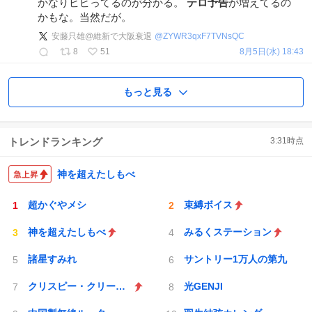
かなりビビってるのが分かる。
テロ予告
が増えてるの
かもな。当然だが。
安藤只雄@維新で大阪衰退
@
ZYWR3qxF7TVNsQC
8
51
8月5日(水) 18:43
もっと見る
トレンドランキング
3:31
時点
神を超えたしもべ
超かぐやメシ
束縛ボイス
神を超えたしもべ
みるくステーション
諸星すみれ
サントリー1万人の第九
クリスピー・クリーム・ドーナツ
光GENJI