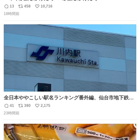
13
458
10,716
返
リ
い
18時間前
信
ポ
い
数
ス
ね
ト
数
数
全日本ややこしい駅名ランキング番外編、仙台市地下鉄川
内駅
41
390
2,175
返
リ
い
23時間前
信
ポ
い
数
ス
ね
ト
数
数