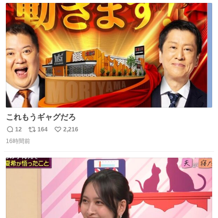
ト
数
数
これもうギャグだろ
12
164
2,216
返
リ
い
16時間前
信
ポ
い
数
ス
ね
ト
数
数