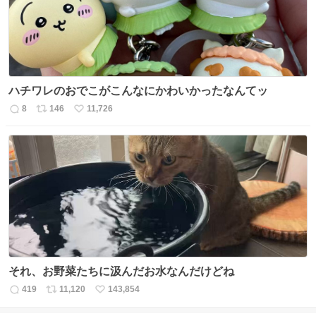
ハチワレのおでこがこんなにかわいかったなんてッ
8
146
11,726
返
リ
い
信
ポ
い
数
ス
ね
ト
数
数
それ、お野菜たちに汲んだお水なんだけどね
419
11,120
143,854
返
リ
い
信
ポ
い