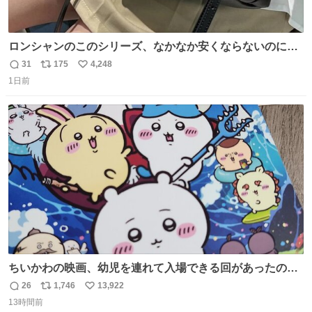
ロンシャンのこのシリーズ、なかなか安くならないのにセ
ール価格になってる🖤✨レザーなのが反則級にかわいい。
31
175
4,248
返
リ
い
持ってるだけでコーデが格上げされる。
1日前
信
ポ
い
数
ス
ね
ト
数
数
ちいかわの映画、幼児を連れて入場できる回があったので
子どもを連れて観てきたんですけど、セイレーンの登場シ
26
1,746
13,922
返
リ
い
ーンで場内のベビーが一斉に泣き出してたのがとてもよい
13時間前
信
ポ
い