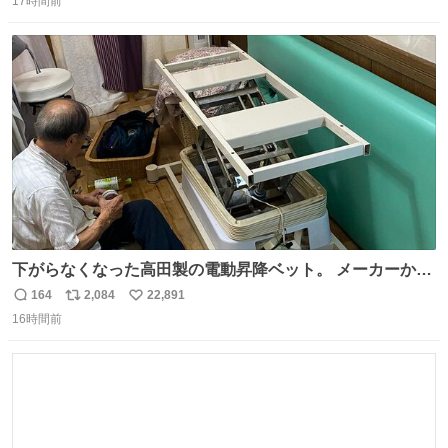
17時間前
信
ポ
い
になって欲しいと。家内も一緒に募金したので、自分も何
数
ス
ね
かできたらなぁと思いました。
ト
数
数
下がらなくなった高田製の電動昇降ベット。 メーカーから
は、完全に見放されたんですが、 見事に85歳の父が治しま
164
2,084
22,891
返
リ
い
した。 うちの父は、トヨタカローラのボディをオート生産
16時間前
信
ポ
い
する、工業ロボットの製作者なんですが、 父が電動ベット
数
ス
ね
の配線をハンダで修理している横で、
ト
数
数