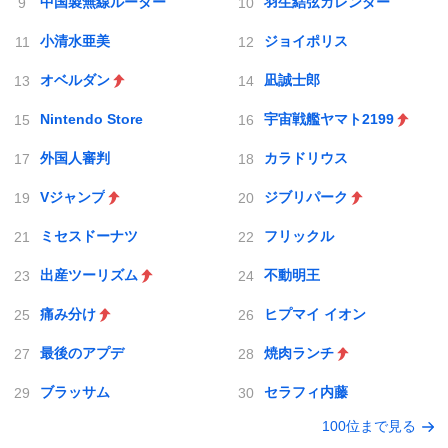
中国製無線ルーター
羽生結弦カレンダー
小清水亜美
ジョイポリス
オベルダン
凪誠士郎
Nintendo Store
宇宙戦艦ヤマト2199
外国人審判
カラドリウス
Vジャンプ
ジブリパーク
ミセスドーナツ
フリックル
出産ツーリズム
不動明王
痛み分け
ヒプマイ イオン
最後のアプデ
焼肉ランチ
ブラッサム
セラフィ内藤
100位まで見る