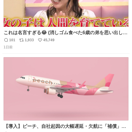
これは名言すぎる😂 (消しゴム食べた6歳の弟を思い出しな
がら)
101
1,933
45,749
返
リ
い
1日前
信
ポ
い
数
ス
ね
ト
数
数
【導入】ピーチ、自社起因の大幅遅延・欠航に「補償」開