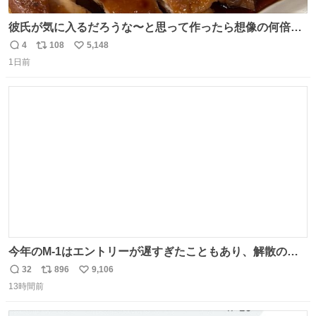
彼氏が気に入るだろうな〜と思って作ったら想像の何倍も
美味しい美味しい言ってくれて嬉しい
4
108
5,148
返
リ
い
1日前
信
ポ
い
数
ス
ね
ト
数
数
今年のM-1はエントリーが遅すぎたこともあり、解散の可
能性を作り出してからのスタート！！ 遅くなって申し訳な
32
896
9,106
返
リ
い
い🙏 エントリーナンバーは「GO!無策!」でかなり覚えやす
13時間前
信
ポ
い
い！応援をお願いすることになりそう！！
数
ス
ね