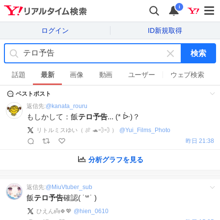
i
ログイン
ID新規取得
検索
キ
ー
話題
最新
画像
動画
ユーザー
ウェブ検索
ワ
ベストポスト
ー
ド
返信先:
@
kanata_rouru
を
もしかして：飯
テロ予告
... (* ᐕ)？
消
リトルミスゆい（ 🍖 🐢💨💨 ）
@
Yui_Films_Photo
す
昨日 21:38
分析グラフを見る
返信先:
@
MiuVtuber_sub
飯
テロ予告
確認( ˙꒳​˙ )
ひえん👼🍀💖
@
hien_0610