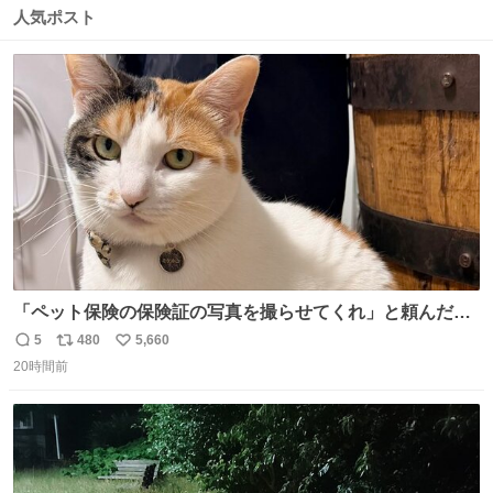
数
ス
ね
人気ポスト
ト
数
数
「ペット保険の保険証の写真を撮らせてくれ」と頼んだら
ちゃんと座ってポーズを取ってくれた人
5
480
5,660
返
リ
い
20時間前
信
ポ
い
数
ス
ね
ト
数
数