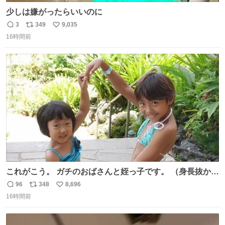
少しは嫌がったらいいのに
3
349
9,035
返
リ
い
16時間前
信
ポ
い
数
ス
ね
ト
数
数
これがこう。 ガチのおばさんと姪っ子です。 （身長抜かさ
れててしぬ笑） #ヤツルギ12 #家族でヒロイン
96
348
8,696
返
リ
い
16時間前
信
ポ
い
数
ス
ね
ト
数