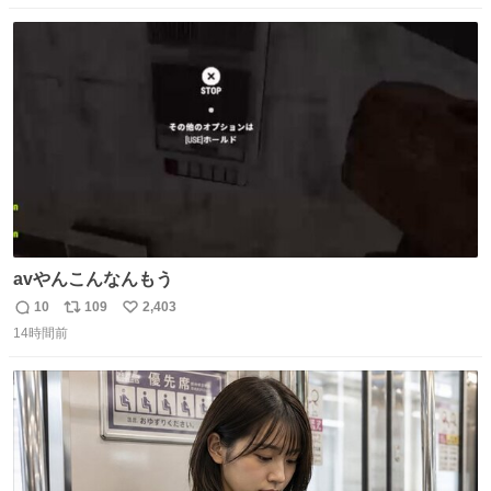
映画体験でした。
数
ス
ね
ト
数
数
avやんこんなんもう
10
109
2,403
返
リ
い
14時間前
信
ポ
い
数
ス
ね
ト
数
数