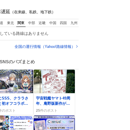
できるなんて思っ
ね
おらず大興奮して
数
車遅延
（在来線、私鉄、地下鉄）
ります かっこよす
る 指を差し伸べる
道
東北
関東
中部
近畿
中国
四国
九州
乗ってきてくれた
でひとまず一緒に
している路線はありません
宅しましたが、飛
ないということは
っていらっしゃる
全国の運行情報（Yahoo!路線情報）
でしょうか…素敵
ぎる
SNSのバズまとめ
0
じSSS、クララさ
宇宙戦艦ヤマト49周
と初オフコラボお
年、庵野版新作が進
会配信にファン歓
行中でファン歓喜、
件のポスト
25
件のポスト
「感謝」
音声4Kリマスターや
新CGも披露