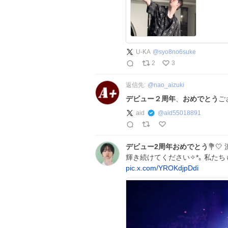
U-KA
@
syo8no6suke
2
3
返信先:
@
nao_aizuki
デビュー２周年
、
おめでとう
ご
aid
@
aid55018891
デビュー2周年おめでとう
💐
輝き続けてください✧*｡ 私た
pic.x.com/YROKdjpDdi