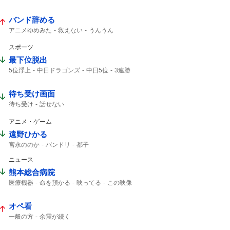
バンド辞める
アニメゆめみた
救えない
うんうん
スポーツ
最下位脱出
5位浮上
中日ドラゴンズ
中日5位
3連勝
ドラゴンズ
セ・リーグ
待ち受け画面
待ち受け
話せない
アニメ・ゲーム
遠野ひかる
宮永ののか
バンドリ
都子
ニュース
熊本総合病院
医療機器
命を預かる
映ってる
この映像
オペ看
一般の方
余震が続く