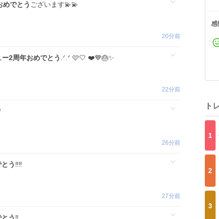
おめでとう
ございます💫💫
感
20分前
ュー2周年おめでとう
.ᐟ.ᐟ 🩷🤍 ❤️💙🎂✨
22分前
ト

1
26分前
でとう
‼️‼️
2
27分前
3
でとう
‼️