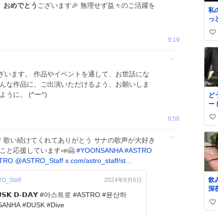
、
おめでとう
ございます🎉 無理せず益々のご活躍を
私
っ
細
い
せ
9:19
い
い
見
ね
な
数
し
ざいます。 作品やイベントを通して、お世話にな
だ
色んな作品に、ご出演いただけるよう、お願いしま
う
うに。 (^ー^)
ど
で
ー
く
ね
す
8:58
い
い
い
🎊 歌い続けてくれてありがとう サナの歌声が大好き
ね
いこと応援しています📣🤗
#
YOONSANHA
#
ASTRO
数
STRO
@ASTRO_Staff
x.com/astro_staff/st…
飲
O_Staff
2024年8月6日
深
廊
#YOONSANHA #DUSK #Dive
い
た
か
い