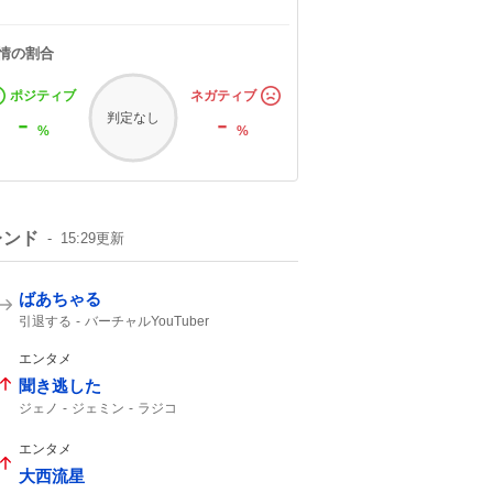
情の割合
ポジティブ
ネガティブ
-
-
判定なし
%
%
レンド
15:29
更新
ばあちゃる
引退する
バーチャルYouTuber
エンタメ
聞き逃した
ジェノ
ジェミン
ラジコ
エンタメ
大西流星