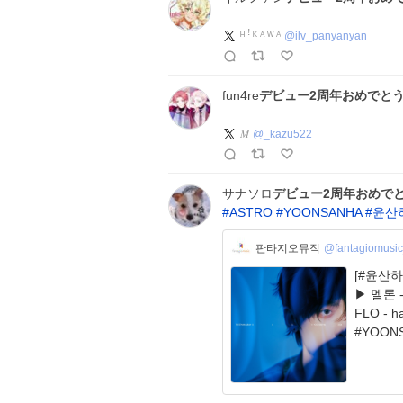
ᴴ ꜝ ᴷ ᴬ ᵂ ᴬ
@
ilv_panyanyan
fun4re
デビュー2周年おめでと
𝑀
@
_kazu522
サナソロ
デビュー2周年おめで
#
ASTRO
#
YOONSANHA
#
윤산
판타지오뮤직
@fantagiomusi
[#윤산하]
▶ 멜론 -
FLO - han.gl/
#YOONS