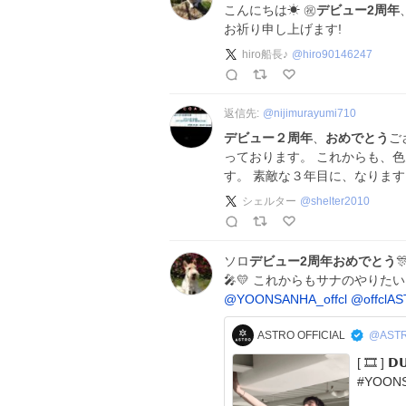
こんにちは☀ ㊗️
デビュー2周年
お祈り申し上げます!
hiro船長♪
@
hiro90146247
返信先:
@
nijimurayumi710
デビュー２周年
、
おめでとう
ご
っております。 これからも、
す。 素敵な３年目に、なりますよ
シェルター
@
shelter2010
ソロ
デビュー2周年おめでとう
🎤💛 これからもサナのやりた
@YOONSANHA_offcl
@offclA
ASTRO OFFICIAL
@ASTR
[ 🎞 ] 𝗗𝗨𝗦𝗞 𝗗-𝗗𝗔𝗬 #아스트로 #ASTRO #윤산하