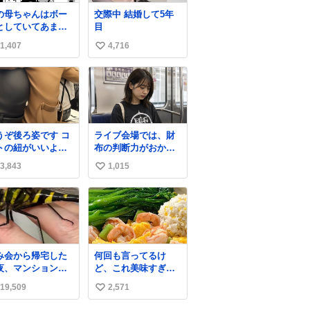
の母ちゃんはボー
交際中 結婚して5年
としていてあまり
目
かい事を気にしま
1,407
4,716
い
ん。優秀な人の多
現代の価値観から
い
ると、あまり優秀
ね
母親ではないかも
数
れません。でも、
からこそ、私はそ
いう母親が大好き
うぞ後ろ姿です コ
ライブ会場では、財
す。今も昔もすご
トの紐がいいよ
布の判断力がおかし
リラックスしま
…そして腰が細い
くなる。
。「優秀」と「良
3,843
1,015
い
」は別なんですよ
い
ね。 1/2
ね
数
み会から帰宅した
何回も言ってるけ
夜、マンションの
ど、これ美味すぎん
下にいらっしゃっ
の！！！低カロリー
19,509
2,571
い
オニヤンマ様 まさ
で満足感エグいから
こんな都会でお会
一生食べてる😭
い