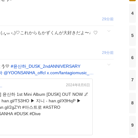
4
29分前
う
(꜆›̥̥̥ ⩊ ‹꜀)🤍これからもかずくんが大好きだよ〜♩️♡
5
29分前
6
とう
💛
#
윤산하_DUSK_2ndANNIVERSARY
하
@YOONSANHA_offcl
x.com/fantagiomusic_…
7
c_
2024年8月6日
 윤산하 1st Mini Album [DUSK] OUT NOW 🌌
 han.gl/TS3HO ▶ 지니 - han.gl/X9HqP ▶
8
2gZYt #아스트로 #ASTRO
ANHA #DUSK #Dive
9