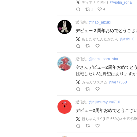
ディアナ 디아나
@
violin_roha
1
4
返信先:
@
nao_aizuki
デビュー２周年おめでとう
ござ
あしたかたんたかたん
@
ashi_0_
返信先:
@
nami_sora_star
空さん
デビュー2周年おめでと
挑戦したい!な野望はありますか
カモガワススム
@
ve77550
返信先:
@
nijimurayumi710
デビュー2周年おめでとう
ございま
新ちゃん ｻﾌﾞ(HP-55%)ω 🥦🧸💦🐼