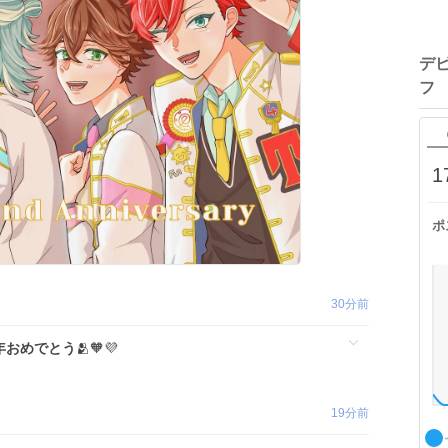
デ
フ
1
ポ
30分前
年おめでとう
🫂🧡💜
19分前