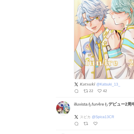
𝙆𝙖𝙩𝙨𝙪𝙠𝙞
@
Katsuki_13_
22
42
illuvistaもfun4reも
デビュー2周
スピカ
@
Spica13CR