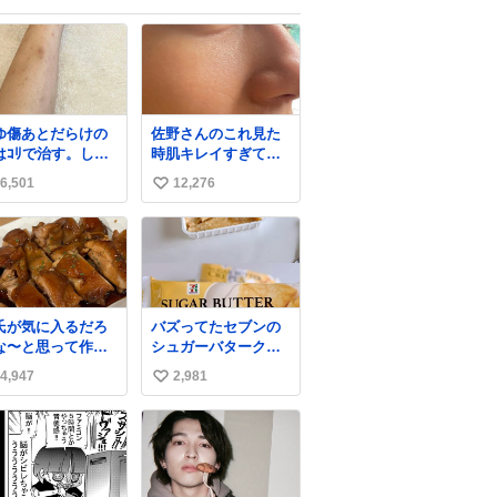
ゆ傷あとだらけの
佐野さんのこれ見た
はｺﾘで治す。しか
時肌キレイすぎてび
白くなる。
っくりしたし、やは
6,501
12,276
い
りアイドルって体型･
肌管理すごすぎる
い
ね
数
氏が気に入るだろ
バズってたセブンの
な〜と思って作っ
シュガーバタークレ
ら想像の何倍も美
ープうますぎて
4,947
2,981
い
しい美味しい言っ
7NOWで買い溜め🛒
くれて嬉しい
💭
い
ね
数