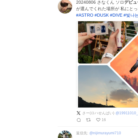
20240806 さなくん ソロ
デビュ
が選んでくれた場所が 私にとっ
#
ASTRO
#
DUSK
#
DIVE
#
빛나는
さー(ロハせんぱい)
@
19911010
16
返信先:
@
nijimurayumi710