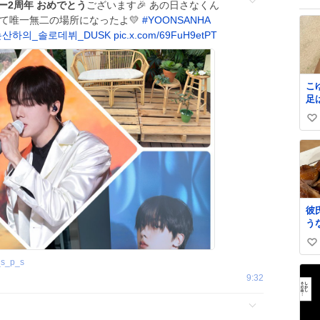
ー2周年
おめでとう
ございます🎉 あの日さなくん
て唯一無二の場所になったよ💛
#
YOONSANHA
산하의_솔로데뷔_DUSK
pic.x.com/69FuH9etPT
こ
足
も
い
い
ね
数
彼
う
た
い
味
て
_s_p_s
い
9:32
ね
数