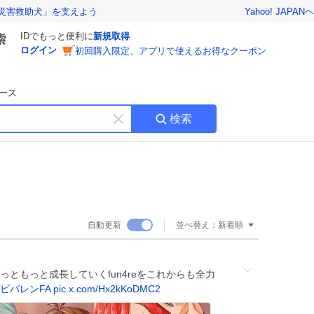
Yahoo! JAPAN
ヘ
災害救助犬」を支えよう
IDでもっと便利に
新規取得
ログイン
初回購入限定、アプリで使えるお得なクーポン
ース
検索
キ
ー
ワ
ー
ド
を
消
自動更新
並べ替え：
新着順
す
️ もっともっと成長していくfun4reをこれからも全力
ビバレンFA
pic.x.com/Hx2kKoDMC2