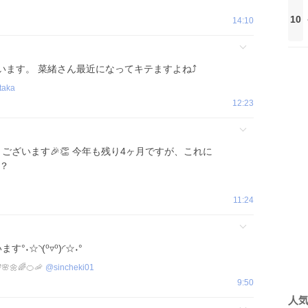
10
14:10
います。 菜緒さん最近になってキテますよね⤴️
taka
12:23
う
ございます🎉👏 今年も残り4ヶ月ですが、これに
？
11:24
す°˖☆◝(⁰▿⁰)◜☆˖°
🌸🌼🌈🍊🦐
@
sincheki01
9:50
人