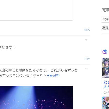
い
ね
て
数
電
お
ぎ
北海
と
の
遅延
帰
8:05
ば
弱
の
す
ざいます！
7:32
 沢山の幸せと感動をありがとう。 これからもずっと
ちもずっとそばにいるよ💛ㅅㄹㅎ
#
윤산하
0
に
ん
茶
34
喜