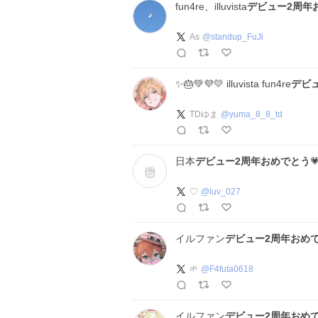
fun4re、illuvista
デビュー2周年
As
@
standup_FuJi
✨🎂💚💜💛 illuvista fun4re
デビ
TDゆま
@
yuma_8_8_td
日本
デビュー2周年おめでとう

♡
@
luv_027
イルファン
デビュー2周年おめ
🌱
@
F4futa0618
イルファン
デビュー2周年おめ