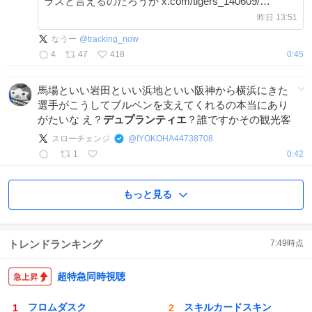
ラスと言えるのだろうか x.com/tigers_140609/…
昨日 13:51
なうー
@
tracking_now
4
47
418
0:45
馬場といい岩田といい浜地といい阪神から横浜にきた
選手がこうしてブルペンを支えてくれるの本当にあり
がたいな え？
デュプランティエ
？誰ですかその観光客
スローチェンジ
@
IYOKOHA44738708
1
0:42
もっと見る
トレンドランキング
7:49
時点
超特急同時視聴
フロムダスク
スキルカードスキン