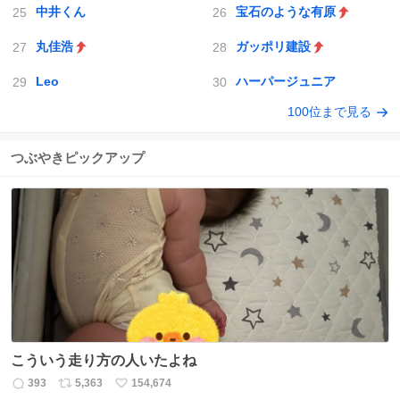
中井くん
宝石のような有原
丸佳浩
ガッポリ建設
Leo
ハーパージュニア
100位まで見る
つぶやきピックアップ
こういう走り方の人いたよね
393
5,363
154,674
返
リ
い