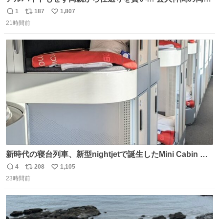
のスネまでかじる!? ドンデコルテ銀次⚡️ 無料見逃し配信は
1
187
1,807
返
リ
い
こちらから ▶︎abema.go.link/gBLVb ◤しくじり先生
21時間前
信
ポ
い
ABEMAにて毎週最新話無料配信中◢ @10000nabe
数
ス
ね
@akmllube0617
ト
数
数
新時代の寝台列車、新型nightjetで誕生したMini Cabin ま
さに走るカプセルホテルといった感じで、一人旅で利用す
4
208
1,105
返
リ
い
るのにはちょうどいい設備。 他の人も言ってましたが、サ
23時間前
信
ポ
い
ンライズの後継に欲しい…
数
ス
ね
ト
数
数