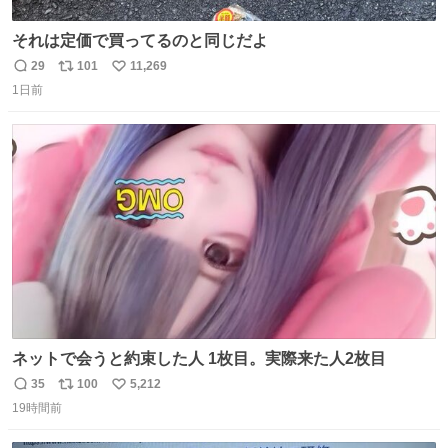
それは定価で買ってるのと同じだよ
29
101
11,269
返
リ
い
1日前
信
ポ
い
数
ス
ね
ト
数
数
ネットで会うと約束した人 1枚目。実際来た人2枚目
35
100
5,212
返
リ
い
19時間前
信
ポ
い
数
ス
ね