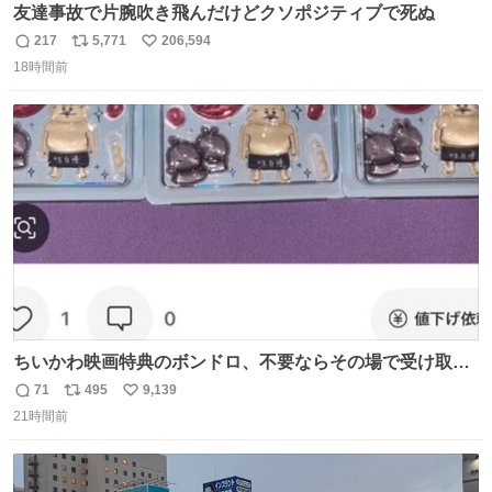
友達事故で片腕吹き飛んだけどクソポジティブで死ぬ
217
5,771
206,594
返
リ
い
18時間前
信
ポ
い
数
ス
ね
ト
数
数
ちいかわ映画特典のボンドロ、不要ならその場で受け取り
辞退すれば良いのに白々しい
71
495
9,139
返
リ
い
21時間前
信
ポ
い
数
ス
ね
ト
数