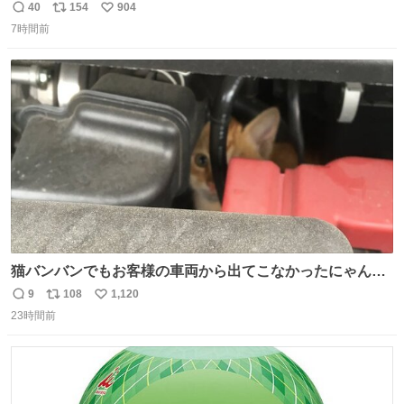
した男、AIの相談履歴で“ウソ発覚” 警察が男のスマホを押
40
154
904
返
リ
い
収して解析すると、出頭する前に事故の詳しい状況やどう
7時間前
信
ポ
い
対応すればいいかをAIに相談していたことがわかった。し
数
ス
ね
かし、AIの回答は「正直に警察に話すように」だった。
ト
数
数
猫バンバンでもお客様の車両から出てこなかったにゃんこ
🐈 救出しようとした工場長が腕を引っ掻かれ、ぱんぱんに
9
108
1,120
返
リ
い
膨れ上がり、傷だらけ血だらけになりながらも何とか救出
23時間前
信
ポ
い
したこの子はその後、工場長の家の子になりました😌💕
数
ス
ね
ト
数
数