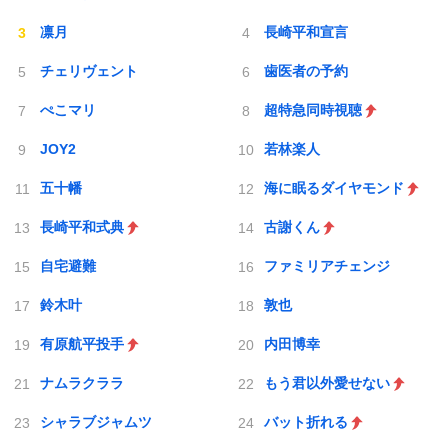
凛月
長崎平和宣言
チェリヴェント
歯医者の予約
ぺこマリ
超特急同時視聴
JOY2
若林楽人
五十幡
海に眠るダイヤモンド
長崎平和式典
古謝くん
自宅避難
ファミリアチェンジ
鈴木叶
敦也
有原航平投手
内田博幸
ナムラクララ
もう君以外愛せない
シャラブジャムツ
バット折れる