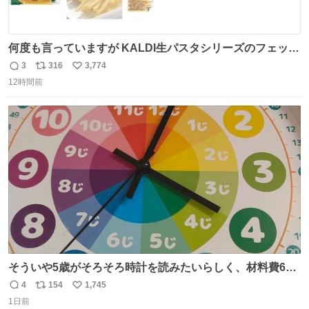
何度も言っていますが KALDI生パスタシリーズのフェット
チーネは 真剣(ガチ)で美味いぞ
3
316
3,774
返
リ
い
12時間前
信
ポ
い
数
ス
ね
ト
数
数
そういや5歳がそろそろ時計を読みたいらしく、材料費600
円で作れる知育時計作ってみた！ めっちゃ簡単！ ありがと
4
154
1,745
返
リ
い
う先人！
1日前
信
ポ
い