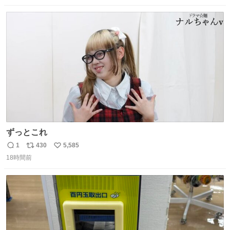
数
ス
ね
ト
数
数
ずっとこれ
1
430
5,585
返
リ
い
18時間前
信
ポ
い
数
ス
ね
ト
数
数