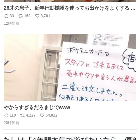
26才の息子、近年行動援護を使ってお出かけをよくする 親
との外出はもう嫌らしい。 中身は小学生位なのに小癪な😅
33
168
8,701
返
リ
い
昨日は夜のショッピングモールに行った 先に寝といてよ❗
12時間前
信
ポ
い
と何度も何度も言い残して。 起きたら冷蔵庫に… ああ、こ
数
ス
ね
れ買いに行ってくれたんだ…😭
ト
数
数
やからすぎるだろまじでwww
110
4,227
54,022
返
リ
い
20時間前
信
ポ
い
数
ス
ね
ト
数