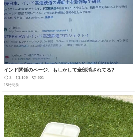
ト
数
数
インド関係のページ、もしかして全部消されてる?
2
109
901
返
リ
い
15時間前
信
ポ
い
数
ス
ね
ト
数
数