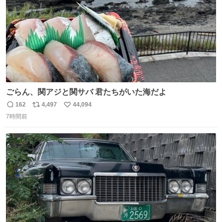
ごらん、関アジと関サバ 君たちがいた海だよ
162
4,497
44,094
返
リ
い
7時間前
信
ポ
い
数
ス
ね
ト
数
数