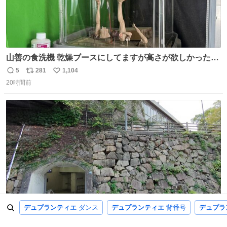
山善の食洗機 乾燥ブースにしてますが高さが欲しかったの
でコレクションケースを置くだけのツルセコ改造 扉が手前
5
281
1,104
返
リ
い
に開き天井の温度もしっかり上がるのでかなり使いやすく
20時間前
信
ポ
い
なりました😎
数
ス
ね
ト
数
数
デュプランティエ
ダンス
デュプランティエ
背番号
デュプラ
これが新幹線駅の入り口とは、にわかに信じがたい