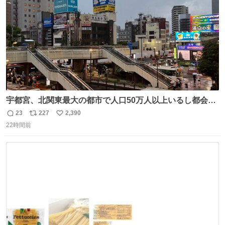
数
宇都宮、北関東最大の都市で人口50万人以上いるし都会何
だろうなと思っていたら想像以上に都会で興奮した
23
227
2,390
返
リ
い
22時間前
信
ポ
い
数
ス
ね
ト
数
数