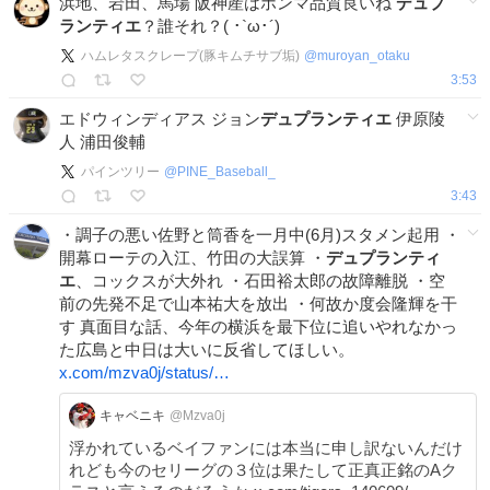
浜地、岩田、馬場 阪神産はホンマ品質良いね
デュプ
ランティエ
？誰それ？( ･`ω･´)
ハムレタスクレープ(豚キムチサブ垢)
@
muroyan_otaku
3:53
エドウィンディアス ジョン
デュプランティエ
伊原陵
人 浦田俊輔
パインツリー
@
PINE_Baseball_
3:43
・調子の悪い佐野と筒香を一月中(6月)スタメン起用 ・
開幕ローテの入江、竹田の大誤算 ・
デュプランティ
エ
、コックスが大外れ ・石田裕太郎の故障離脱 ・空
前の先発不足で山本祐大を放出 ・何故か度会隆輝を干
す 真面目な話、今年の横浜を最下位に追いやれなかっ
た広島と中日は大いに反省してほしい。
x.com/mzva0j/status/…
キャベニキ
@Mzva0j
浮かれているベイファンには本当に申し訳ないんだけ
れども今のセリーグの３位は果たして正真正銘のAク