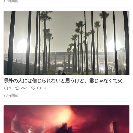
がら1つ食べたら 奥歯欠けたんだけど！！！！？？？ しか
19時間前
信
ポ
い
もガッツリ😭 まんじゅうだよ？？？？？？ ガリッて言っ
数
ス
ね
たから何？と思って口から出したら自分の歯wwwwww セ
ト
数
数
イレーンの呪いじゃん😭
県外の人には信じられないと思うけど、霧じゃなくて火山
灰です🌋 #桜島
9
267
1,109
返
リ
い
20時間前
信
ポ
い
数
ス
ね
ト
数
数