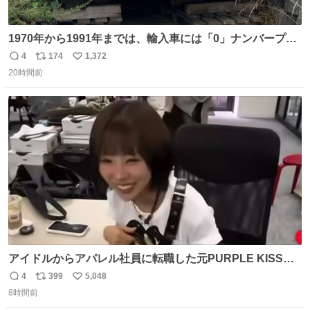
1970年から1991年までは、輸入車には「0」ナンバープレ
ートが使用されていました。 その後、この制度は廃止さ
4
174
1,372
返
リ
い
れ、すべての「0」ナンバープレートは抹消・無効化され
20時間前
信
ポ
い
ました。 ところが最近、その「0」ナンバープレートを装
数
ス
ね
着した車両が発見されました。 今でも残っていること自体
ト
数
数
が奇跡です……。
アイドルからアパレル社員に転職した元PURPLE KISSの
ドシちゃん、入社3日目にして自社の取り扱い商品を一生
4
399
5,048
返
リ
い
懸命PRしててほんまに…………
8時間前
信
ポ
い