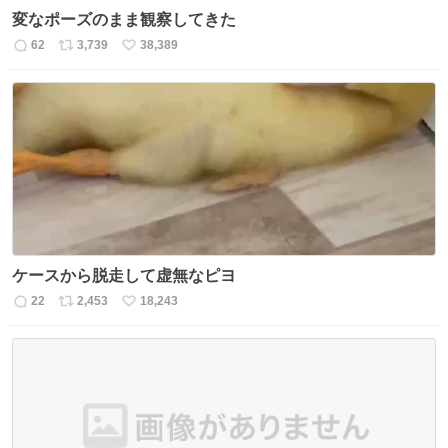
変なポーズのまま観察してきた
62
3,739
38,389
返
リ
い
信
ポ
い
数
ス
ね
ト
数
数
ケースから脱走して虚無なピヨ
22
2,453
18,243
返
リ
い
信
ポ
い
数
ス
ね
ト
数
数