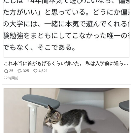
数
これ本当に首がもげるくらい頷いた。 私は入学前に送られ
てきた、大学のサークル紹介冊子を見た時点で終わりを感
25
325
4,621
返
リ
い
じたので、女子大でもないくせに偏差値の高い大学のイン
22時間前
信
ポ
い
カレサークルに突撃して所属するという奇行で事なきを得
数
ス
ね
た。 高偏差値に行けないならせめてそれくらいした方が予
ト
数
数
後がいいです。 https://t.co/9nMHIrETkw