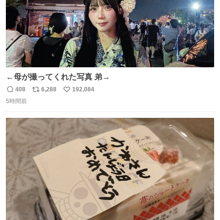
←母が撮ってくれた写真 弟→
408
6,288
192,084
返
リ
い
5時間前
信
ポ
い
数
ス
ね
ト
数
数