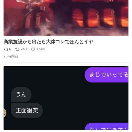
商業施設から出たら大体コレでほんとイヤ
6
243
1,588
返
リ
い
23時間前
信
ポ
い
数
ス
ね
ト
数
数