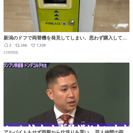
新潟のドフで両替機を発見してしまい、思わず購入してし
まい大阪に発送するイベントが発生
2
166
7,339
返
リ
い
22時間前
信
ポ
い
数
ス
ね
ト
数
数
アルバイトもせず両親から仕送りを貰い… 芸人仲間の両親