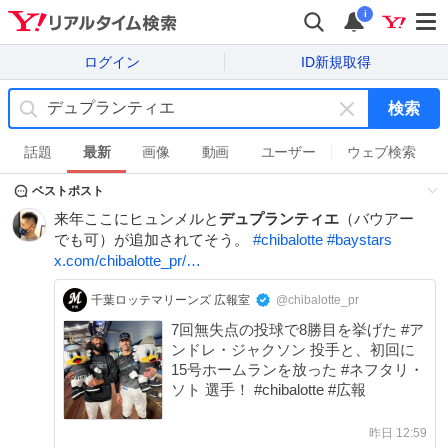
i
ログイン
ID新規取得
検索
キ
ー
話題
最新
画像
動画
ユーザー
ウェブ検索
ワ
ベストポスト
ー
ド
来年ここにヒュンメルと
デュプランティエ
（バウアー
を
でも可）が追加されてそう。
#
chibalotte
#
baystars
消
x.com/chibalotte_pr/…
す
千葉ロッテマリーンズ 広報室
@chibalotte_pr
7回無失点の投球で8勝目を挙げた #ア
ンドレ・ジャクソン 投手と、初回に
15号ホームランを放った #ネフタリ・
ソト 選手！ #chibalotte #広報
昨日 12:59