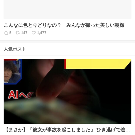
こんなに色とりどりなの？ みんなが撮った美しい朝顔
5
147
1,477
返
リ
い
信
ポ
い
数
ス
ね
人気ポスト
ト
数
数
【まさか】「彼女が事故を起こしました」 ひき逃げで逃走