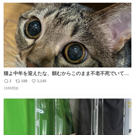
数
ス
ね
ト
数
数
猫よ中年を迎えたな、頼むからこのまま不老不死でいてく
れ…と願ってから、いや人間の家族が死に絶えて猫だけこ
2
188
3,145
返
リ
い
の世に置いていくなんてひどいことはできない…と思って
16時間前
信
ポ
い
から、猫のこの可愛さと愛嬌なら未来永劫ほかの人間に可
数
ス
ね
愛がられて困ることもなかろうなと思ったのでやっぱり猫
ト
数
数
よ不老不死でいてくれ