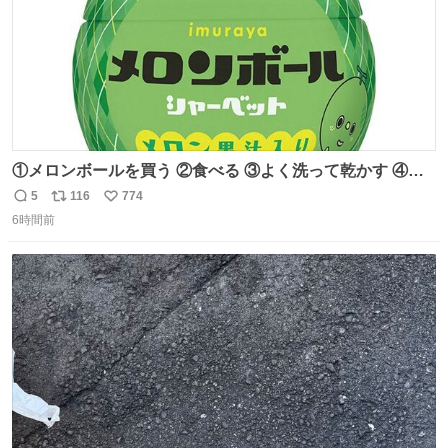
①メロンボールを買う ②食べる ③よく洗って乾かす ④か
わいい
5
116
774
返
リ
い
6時間前
信
ポ
い
数
ス
ね
ト
数
数