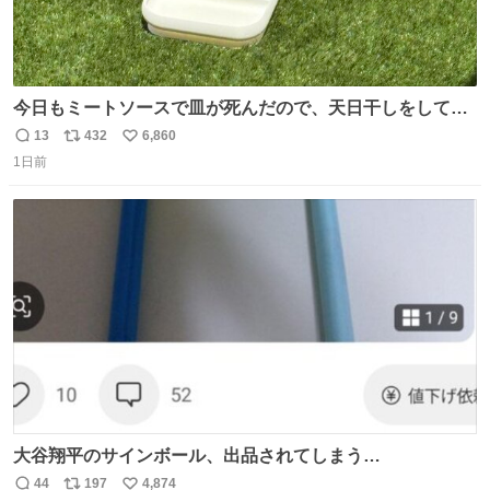
今日もミートソースで皿が死んだので、天日干しをしてい
ます🍝 ありがとう先人の知恵
13
432
6,860
返
リ
い
1日前
信
ポ
い
数
ス
ね
ト
数
数
大谷翔平のサインボール、出品されてしまう…
44
197
4,874