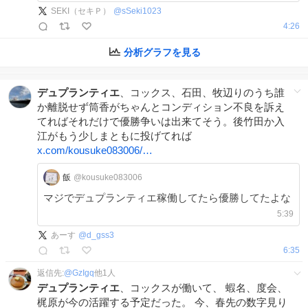
SEKI（セキＰ）
@
sSeki1023
4:26
分析グラフを見る
デュプランティエ
、コックス、石田、牧辺りのうち誰
か離脱せず筒香がちゃんとコンディション不良を訴え
てればそれだけで優勝争いは出来てそう。後竹田か入
江がもう少しまともに投げてれば
x.com/kousuke083006/…
飯
@kousuke083006
マジでデュプランティエ稼働してたら優勝してたよな
5:39
あーす
@
d_gss3
6:35
返信先:
@
GzIgq
他
1
人
デュプランティエ
、コックスが働いて、 蝦名、度会、
梶原が今の活躍する予定だった。 今、春先の数字見り