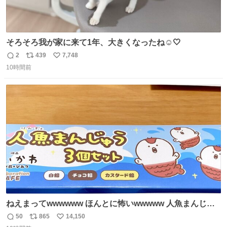
そろそろ我が家に来て1年、大きくなったね☺️🤍
2
439
7,748
返
リ
い
10時間前
信
ポ
い
数
ス
ね
ト
数
数
ねえまってwwwwww ほんとに怖いwwwww 人魚まんじゅ
う買ってきたから私も永遠のいのちを…ぐへへ…と思いな
50
865
14,150
返
リ
い