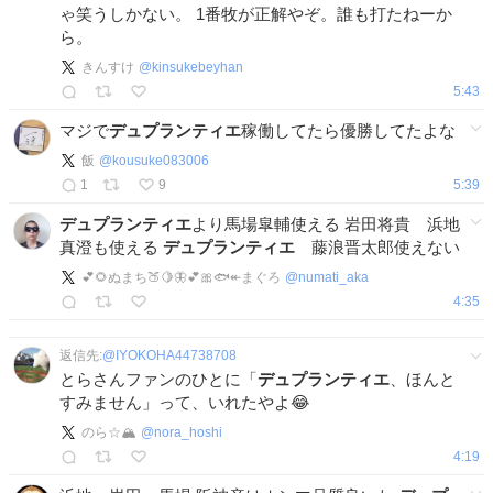
ゃ笑うしかない。 1番牧が正解やぞ。誰も打たねーか
ら。
きんすけ
@
kinsukebeyhan
5:43
マジで
デュプランティエ
稼働してたら優勝してたよな
飯
@
kousuke083006
1
9
5:39
デュプランティエ
より馬場皐輔使える 岩田将貴 浜地
真澄も使える
デュプランティエ
藤浪晋太郎使えない
💕🌻ぬまち🍑🍋🦋💕🎀🐟️↞まぐろ
@
numati_aka
4:35
返信先:
@
IYOKOHA44738708
とらさんファンのひとに「
デュプランティエ
、ほんと
すみません」って、いれたやよ😂
のら☆🏔️
@
nora_hoshi
4:19