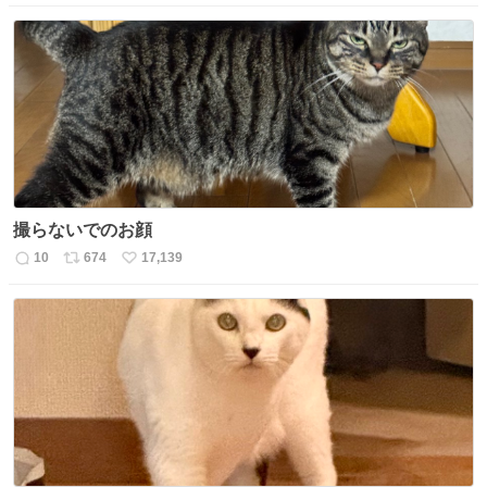
信
ポ
い
数
ス
ね
ト
数
数
撮らないでのお顔
10
674
17,139
返
リ
い
信
ポ
い
数
ス
ね
ト
数
数