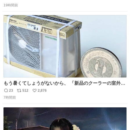
返
リ
い
19時間前
信
ポ
い
数
ス
ね
ト
数
数
もう暑くてしょうがないから、 「新品のクーラーの室外機
のミニチュア」 でも見ていってよ
23
512
2,876
返
リ
い
7時間前
信
ポ
い
数
ス
ね
ト
数
数