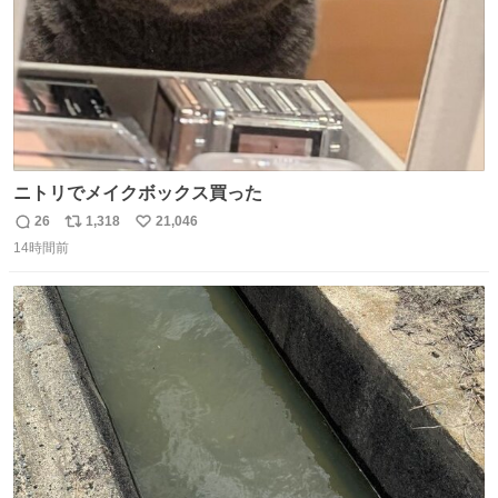
ニトリでメイクボックス買った
26
1,318
21,046
返
リ
い
14時間前
信
ポ
い
数
ス
ね
ト
数
数