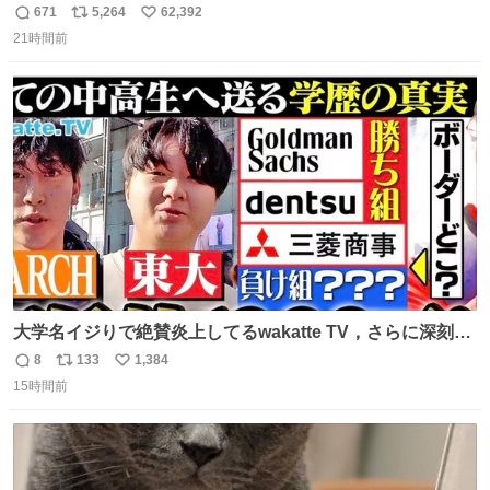
のベンチプレス持ち上げる姿披露
671
5,264
62,392
返
リ
い
news.livedoor.com/article/detail… 元々自重のみだった
21時間前
信
ポ
い
が、更に筋肉を大きくするためジム通いを開始。筋肉増量
数
ス
ね
のためおにぎり10個、ゼリー飲料3～4本、パスタと毎日4
ト
数
数
千kcalオーバーの食事を摂取し、増量したという。
大学名イジりで絶賛炎上してるwakatte TV，さらに深刻な
問題はこっちでは？ ・都内の特定企業に入るのを極度に推
8
133
1,384
返
リ
い
奨し，それ以外の地域で堅実に生きるのを周縁化する ・恋
15時間前
信
ポ
い
愛にかまけ，「陽キャラ」として振る舞うのを極端に中心
数
ス
ね
化する ・院生が研究環境を求め他大学に移るのを批判する
ト
数
数
過去例↓