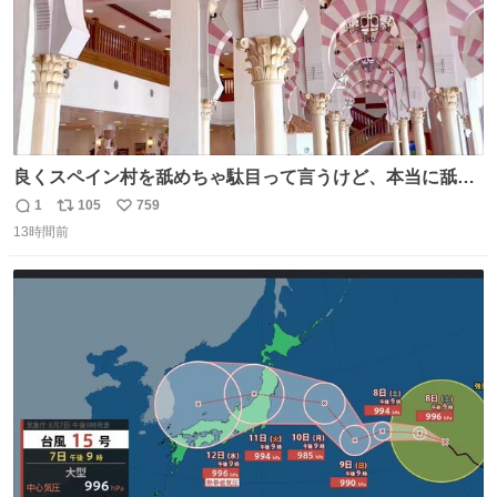
良くスペイン村を舐めちゃ駄目って言うけど、本当に舐め
ちゃ行けないのはスペィン村ホテル🏛🏨 だってロビーから
1
105
759
返
リ
い
中庭抜けるだけでこの有様🤩 ディズニーホテル泊まってる
13時間前
信
ポ
い
場所じゃない。 5年振りの志摩スペイン村パルケエスパー
数
ス
ね
ニャは益々素晴らしい場所になってる
ト
数
数