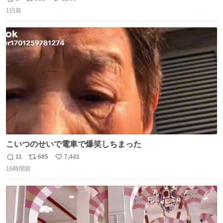
返
リ
い
1日前
信
ポ
い
数
ス
ね
ト
数
数
こいつのせいで電車で爆笑しちまった
11
685
7,441
返
リ
い
16時間前
信
ポ
い
数
ス
ね
ト
数
数