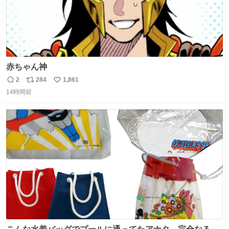
赤ちゃん神
2
284
1,861
返
リ
い
14時間前
信
ポ
い
数
ス
ね
ト
数
数