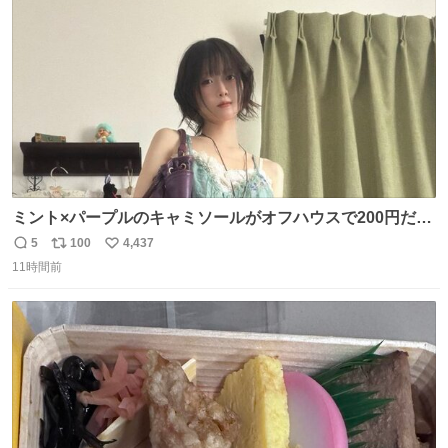
数
ミント×パープルのキャミソールがオフハウスで200円だっ
た♩
5
100
4,437
返
リ
い
11時間前
信
ポ
い
数
ス
ね
ト
数
数