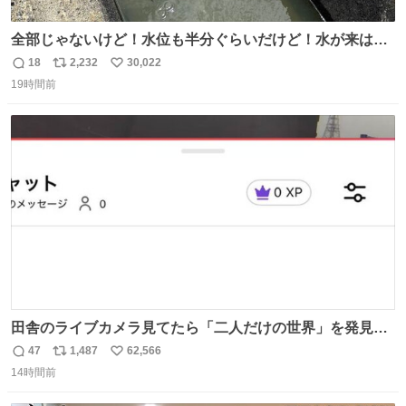
全部じゃないけど！水位も半分ぐらいだけど！水が来はじ
めたよ！！！ 作業してくれた方々ありがとーーー
18
2,232
30,022
返
リ
い
ー！！！！！！！！！！！！！！！！！！！！！！！！！
19時間前
信
ポ
い
！
数
ス
ね
ト
数
数
田舎のライブカメラ見てたら「二人だけの世界」を発見し
た
47
1,487
62,566
返
リ
い
14時間前
信
ポ
い
数
ス
ね