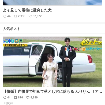
よそ見して電柱に激突した犬
44
2,335
32,672
返
リ
い
信
ポ
い
数
ス
ね
人気ポスト
ト
数
数
【快挙】声優界で初めて落とし穴に落ちる ふりりん リアク
ションが最高過ぎる🤣 #ドッキリGP #降幡愛
44
876
8,889
返
リ
い
5時間前
信
ポ
い