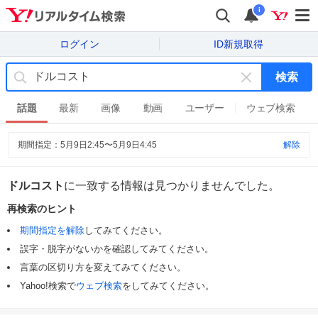
i
ログイン
ID新規取得
検索
キ
ー
話題
最新
画像
動画
ユーザー
ウェブ検索
ワ
ー
期間指定：
5月9日2:45
〜
5月9日4:45
解除
ド
を
消
ドルコスト
に一致する情報は見つかりませんでした。
す
再検索のヒント
期間指定を解除
してみてください。
誤字・脱字がないかを確認してみてください。
言葉の区切り方を変えてみてください。
Yahoo!検索で
ウェブ検索
をしてみてください。