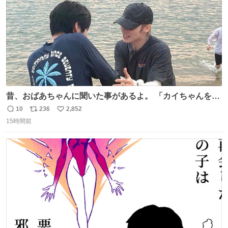
昔、おばあちゃんに聞いた事があるよ。 「カイちゃんをい
じめると、アイツが海から上がって来るぞ。」って。
10
236
2,852
返
リ
い
15時間前
信
ポ
い
数
ス
ね
ト
数
数