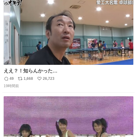
ト
数
数
ええ？！知らんかった…
49
1,668
26,723
返
リ
い
19時間前
信
ポ
い
数
ス
ね
ト
数
数