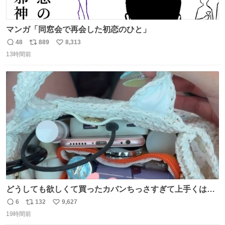
マンガ「同窓会で再会した初恋のひと」
48
889
8,313
返
リ
い
13時間前
信
ポ
い
数
ス
ね
ト
数
数
どうしても欲しくて買ったカバンちっさすぎて上手くはめ
ないと荷物入らん。女のカバンってなんでこんなちっさい
6
132
9,627
返
リ
い
の
19時間前
信
ポ
い