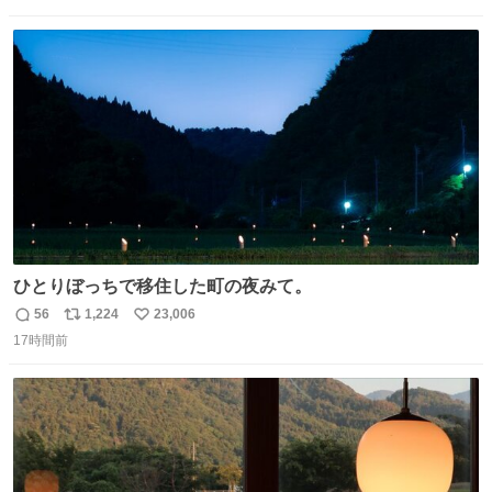
って悪い文化だ
数
ス
ね
わ！！！！！！！！！！！！！！！！！！！！
ト
数
数
ひとりぼっちで移住した町の夜みて。
56
1,224
23,006
返
リ
い
17時間前
信
ポ
い
数
ス
ね
ト
数
数