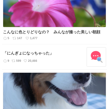
こんなに色とりどりなの？ みんなが撮った美しい朝顔
5
147
1,477
返
リ
い
信
ポ
い
数
ス
ね
「にんぎょになっちゃった」
ト
数
数
9
599
20,466
返
リ
い
信
ポ
い
数
ス
ね
ト
数
数