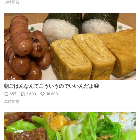
10時間前
信
ポ
い
数
ス
ね
ト
数
数
朝ごはんなんてこういうのでいいんだよ🤤
657
2,603
36,800
返
リ
い
21時間前
信
ポ
い
数
ス
ね
ト
数
数