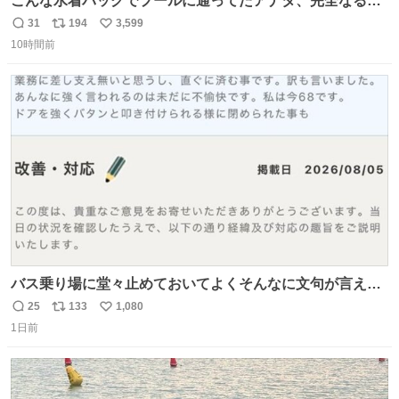
こんな水着バッグでプールに通ってたアナタ、完全なる同
世代（笑） #70年代 #80年代 #昭和レトロ
31
194
3,599
返
リ
い
10時間前
信
ポ
い
数
ス
ね
ト
数
数
バス乗り場に堂々止めておいてよくそんなに文句が言える
ね 運転士は日本人やったのなら韓国人は関係ないし、なん
25
133
1,080
返
リ
い
なら68歳も関係ない…
1日前
信
ポ
い
数
ス
ね
ト
数
数