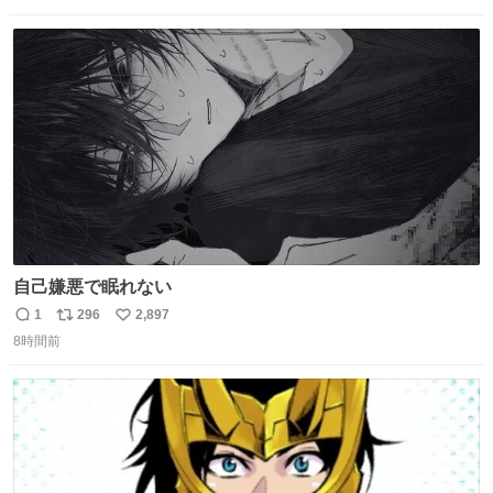
数
ス
ね
ト
数
数
自己嫌悪で眠れない
1
296
2,897
返
リ
い
8時間前
信
ポ
い
数
ス
ね
ト
数
数