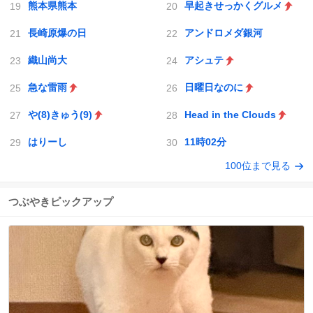
熊本県熊本
早起きせっかくグルメ
長崎原爆の日
アンドロメダ銀河
織山尚大
アシュテ
急な雷雨
日曜日なのに
や(8)きゅう(9)
Head in the Clouds
はりーし
11時02分
100位まで見る
つぶやきピックアップ