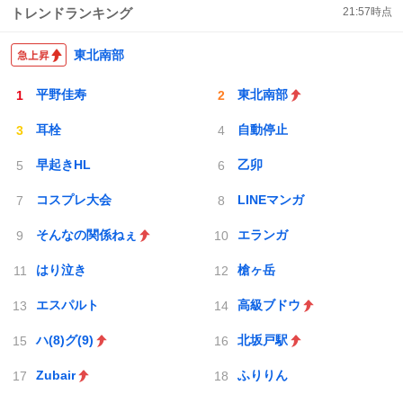
トレンドランキング
21:57
時点
東北南部
平野佳寿
東北南部
耳栓
自動停止
早起きHL
乙卯
コスプレ大会
LINEマンガ
そんなの関係ねぇ
エランガ
はり泣き
槍ヶ岳
エスパルト
高級ブドウ
ハ(8)グ(9)
北坂戸駅
Zubair
ふりりん