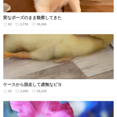
変なポーズのまま観察してきた
62
3,738
38,384
返
リ
い
信
ポ
い
数
ス
ね
ト
数
数
ケースから脱走して虚無なピヨ
22
2,450
18,236
返
リ
い
信
ポ
い
数
ス
ね
ト
数
数