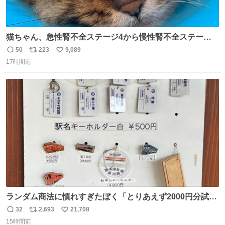
猫ちゃん、急性腎不全ステージ4から慢性腎不全ステージ2
になりました😭点滴も週一で大丈夫になった… このままだ
50
223
9,089
返
リ
い
と2、3日持たないって言われたのが嘘みたい…本当に嬉し
17時間前
信
ポ
い
い😭😭😭頑張ってくれてありがとう😭😭😭 嬉しくて帰り
数
ス
ね
道泣きながら歩いてたら向こうから来た人にすごい顔され
ト
数
数
た🫠
ランダム商法に慣れすぎたぼく「とりあえず2000円分試し
てみるか…」 駅員さん「どれが欲しいの？」 ぼく「えっ
32
2,693
21,708
返
リ
い
良いんですか？」 駅員さん「何が…？？」 やっぱランダム
15時間前
信
ポ
い