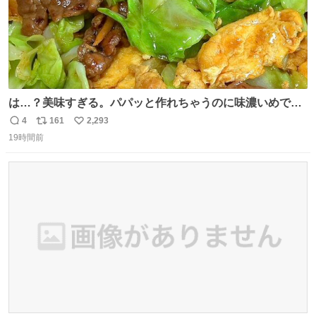
は…？美味すぎる。パパッと作れちゃうのに味濃いめで満
足感エグいの天才だろ🥹
4
161
2,293
返
リ
い
19時間前
信
ポ
い
数
ス
ね
ト
数
数