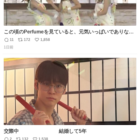
この頃のPerfumeを見ていると、元気いっぱいでありなが
ら決して感情に任せすぎることなく、しっかりと制御され
11
172
1,858
返
リ
い
たダンスであることに新鮮に驚く。3人のあげた足の向き
1日前
信
ポ
い
や角度とか本当に細かな部分まできっちりと揃っていてそ
数
ス
ね
こから積み重ねてきた努力や練習量が見て取れる…
ト
数
数
交際中 結婚して5年
2
132
1,538