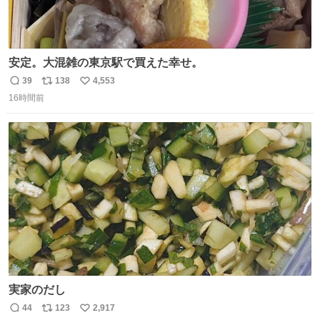
安定。大混雑の東京駅で買えた幸せ。
39
138
4,553
返
リ
い
16時間前
信
ポ
い
数
ス
ね
ト
数
数
実家のだし
44
123
2,917
返
リ
い