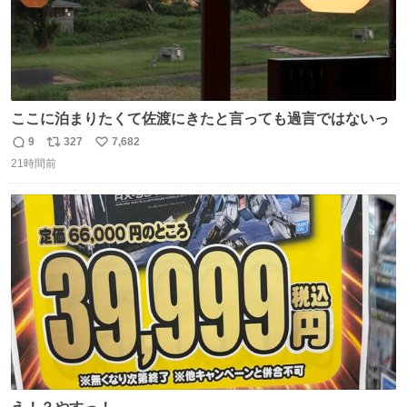
ここに泊まりたくて佐渡にきたと言っても過言ではないっ
9
327
7,682
返
リ
い
21時間前
信
ポ
い
数
ス
ね
ト
数
数