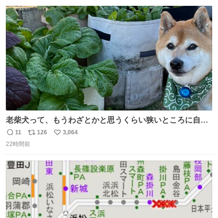
数
ス
ね
ト
数
数
老柴犬って、もうわざとかと思うくらい狭いところに自ら
はまりにいくじゃないですか？ 今朝ガーデニングしてる飼
11
126
3,064
返
リ
い
い主の間にはまってきて、最高に可愛かった♥️
22時間前
信
ポ
い
数
ス
ね
ト
数
数