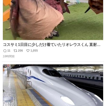
コスサミ1日目に少しだけ着ていたリオレウスくん 直射日
光下で暑すぎて疲労状態 火耐性15ではだめですね 適応珠
11
206
1,055
返
リ
い
Lv1と耐火珠Lv3装備しないと真夏の名古屋は過ごせぬよう
18時間前
信
ポ
い
です #コスサミ2026
数
ス
ね
ト
数
数