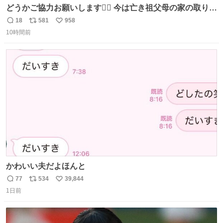
どうかご協力お願いします🙇‍♂️ 今は亡き祖父母の家の取り壊
しが決まり、どうしても処分して欲しくない食器棚と机の
18
581
958
返
リ
い
引き取り手を探しております この2つは私の祖母が当初一
10時間前
信
ポ
い
目惚れで購入したもので、祖母はc型肝炎で58歳という若
数
ス
ね
さで亡くなりましたが、この家具達をとても大切にしてお
ト
数
数
りました 続く↓
かわいい夫だよほんと
77
534
39,844
返
リ
い
1日前
信
ポ
い
数
ス
ね
ト
数