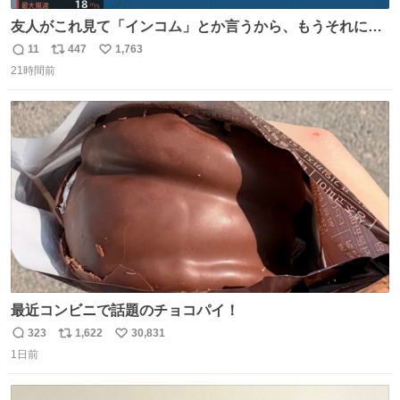
友人がこれ見て「インコム」とか言うから、もうそれにし
か見えなくなっちゃった。
11
447
1,763
返
リ
い
21時間前
信
ポ
い
数
ス
ね
ト
数
数
最近コンビニで話題のチョコパイ！
323
1,622
30,831
返
リ
い
1日前
信
ポ
い
数
ス
ね
ト
数