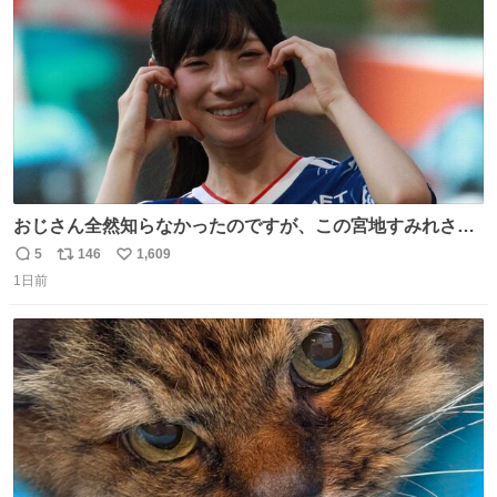
数
おじさん全然知らなかったのですが、この宮地すみれさん
（日向坂46）はマリサポだったのですね。 カメラ目線でに
5
146
1,609
返
リ
い
っこりしていただいたので撮影したものの、全然誰だか知
1日前
信
ポ
い
りませんでした。 マリサポらしいのでこれからは名前覚え
数
ス
ね
ます！！
ト
数
数