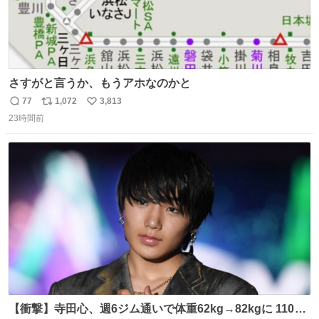
さすがと言うか、もうアホなのかと
77
1,072
3,813
返
リ
い
23時間前
信
ポ
い
数
ス
ね
ト
数
数
【衝撃】寺田心、週6ジム通いで体重62kg→82kgに 110kg