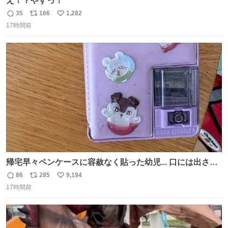
え！？やすっ！
35
166
1,282
返
リ
い
17時間前
信
ポ
い
数
ス
ね
ト
数
数
帰宅早々ペンケースに容赦なく貼った幼児... 口には出さぬ
が勿体無い精神で心がざわつく.....ッ
86
285
9,194
返
リ
い
17時間前
信
ポ
い
数
ス
ね
ト
数
数