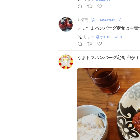
返信先:
@
nanaseworld_7
デミたま
ハンバーグ定食
は中毒
りょー
@
ryo_no_tweet
うまトマ
ハンバーグ定食
卵がず