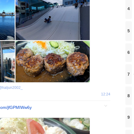
4
5
6
7
@
haljun2002_
12:24
8
.com/jfGPMIWw6y
9