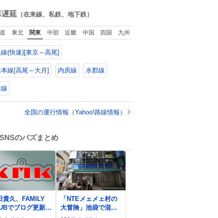
ね
なった人の一部を持
数
車遅延
（在来線、私鉄、地下鉄）
ち帰っているような
感覚になりました。
道
東北
関東
中部
近畿
中国
四国
九州
勇気を出して口に入
れたら、ハッカ味😳
線(快速)[東京～高尾]
✨ #ポーラ美術館
本線[高尾～大月]
内房線
水郡線
妻線
全国の運行情報（Yahoo!路線情報）
SNSのバズまとめ
0
田貴久、FAMILY
「NTEメェメェ村の
LUBでブログ更新
大冒険」池袋で混雑
っすーやケンティ
と暑さに関する声が