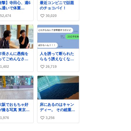
衝撃】寺田心、週6
最近コンビニで話題
ム通いで体重
のチョコパイ！
kg→82kgに 110kg
52,474
30,020
い
ベンチプレス持ち
げる姿披露
い
ws.livedoor.com/
ね
icle/detail… 元々
数
重のみだったが、
に筋肉を大きくす
ためジム通いを開
市長さんに愚痴を
人を誘って断られた
。筋肉増量のため
ってごめんなさい
らもう誘えなくなる
にぎり10個、ゼリ
避難所を
って人、これ見て元
飲料3～4本、パス
1,402
26,719
い
り、皆さんのお話
気出してほしい
と毎日4千kcalオー
いました。 少し
い
ーの食事を摂取
そうな表情をされ
、増量したとい
ね
いた高齢の女性
。
数
、「どうぞ遠慮な
、何でも話してく
さい」と声をかけ
大阪でおもちゃ好
床にあるのはキャン
した。
撮る写真 東京で
ディー。 その総重量
もちゃ好きが撮る
は亡くなった人と同
1,976
3,256
い
真→
等の重さだそうで
す。 鑑賞者は一つ持
い
ち帰れますが、亡く