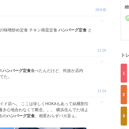
感
28分前
ンの味噌炒め定食 チキン南蛮定食
ハンバーグ定食
と
12:28
ト
ス
ハンバーグ定食
食べたんだけど、何故か店内
1
れてた。
12:24
2
イド店へ。 ここは珍しくHOKAもあって結構割引
履き心地合わなくて断念。。。 横浜住んでた頃よ
出の
ハンバーグ定食
。相変わらずバカ旨ぇ。
3