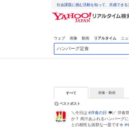
社会課題に挑む活動を知って、共感できる
ウェブ
画像
動画
リアルタイム
ニュ
画像・動画
すべて
ベストポスト
＼今日は
#
洋食の日
🍽️／ 洋
か？ 肉汁あふれるハンバーグに
との相性も抜群な一皿です🍚
#