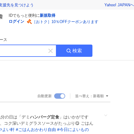
Yahoo! JAPAN
ヘ
支援先を見つけよう
IDでもっと便利に
新規取得
ログイン
［おトク］10％OFFクーポンあります
ース
検索
キ
ー
ワ
ー
ド
を
消
自動更新
並べ替え：
新着順
す
食気分の日は「デミ
ハンバーグ定食
」はいかがです
、コク深いデミグラスソースがたっぷり😋 ごはん
やよい軒
#
ごはんおかわり自由
#
今日によいもの