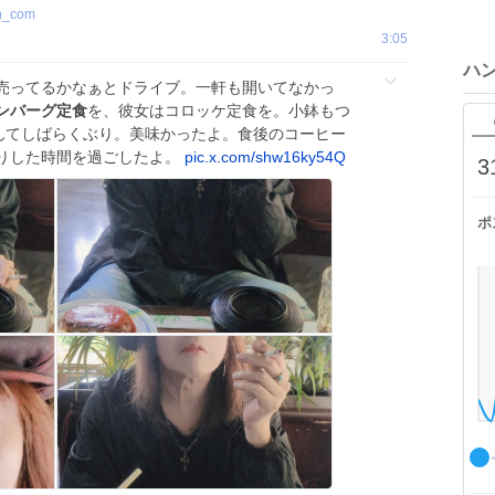
n_com
3:05
ハ
売ってるかなぁとドライブ。一軒も開いてなかっ
ンバーグ定食
を、彼女はコロッケ定食を。小鉢もつ
なんてしばらくぶり。美味かったよ。食後のコーヒー
りした時間を過ごしたよ。
pic.x.com/shw16ky54Q
3
ポ