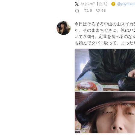
やよい軒【公式】
@
yayoike
6
68
今日はそろそろ中山の山スイカ
た。そのままちぐさに。俺は
ハ
いて700円。定食を食べるの
も頼んでタバコ吸って。まった