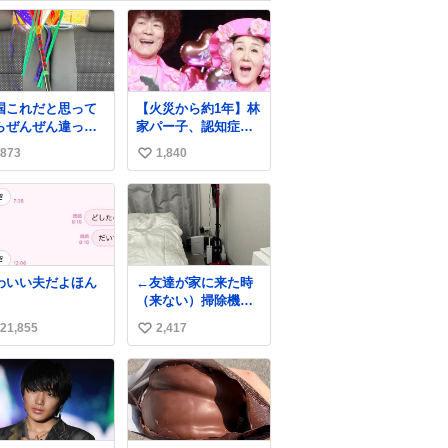
国これだと思って
【火災から約1年】林
らぜんぜん違って
家パー子、認知症が
た件。 ロケ地：広島
進行 難聴で夫・ペー
873
1,840
い
と「筆談」
news.livedoor.com/
い
article/detail… パー
ね
子は以前からの難聴
数
も悪化。大声での会
話も通じないという
が、ペーによると、
わいい夫だよほん
←友達が家に来た時
「こっちが『バカ
（来ない）掃除機丸
か！』って言うとそ
出しは生活感が出て
れだけ分かる。『今
21,855
2,417
い
かっこ悪いなぁ →せ
なんて言った？』み
や
い
たいな。始末が悪い
んだ」と笑顔で語っ
ね
た。
数