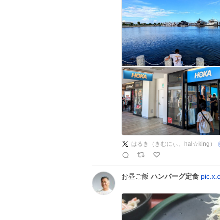
はるき（きむにぃ、hal☆king）
お昼ご飯
ハンバーグ定食
pic.x