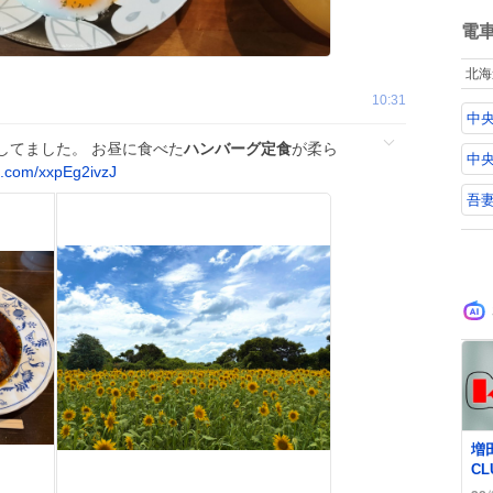
ね
数
電
北海
10:31
中央
してました。 お昼に食べた
ハンバーグ定食
が柔ら
中央
x.com/xxpEg2ivzJ
吾
0
増
C
ま