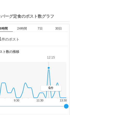
ンバーグ定食の
ポスト数グラフ
6時間
24時間
7日
30日
1
件のポスト
スト数の推移
12:15
6
件
9:30
11:30
13:30