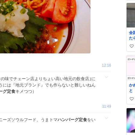
全
た
い
い
ね
12:16
数
この味でチェーン店よりちょい高い地元の飲食店｣に
うには『地元ブランド』でも作らないと難しいねん
か
と
ーグ定食
キメつつ）
い
11:49
い
ね
ニーズソウルフード、うまトマ
ハンバーグ定食
をい
数