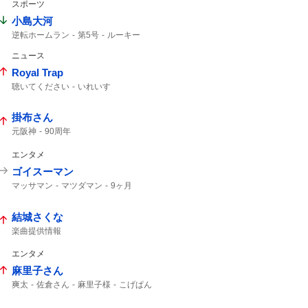
スポーツ
小島大河
逆転ホームラン
第5号
ルーキー
上がりすぎた
5号
ホームラン
ドラフト
ニュース
Royal Trap
聴いてください
いれいす
掛布さん
元阪神
90周年
エンタメ
ゴイスーマン
マッサマン
マツダマン
9ヶ月
結城さくな
楽曲提供情報
エンタメ
麻里子さん
爽太
佐倉さん
麻里子様
こげぱん
爆発寸前
純愛だよ
麻里子
ストーカーか
見つかっちゃった
遊園地デート