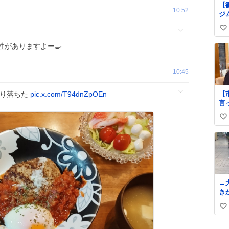
【
10:52
ジ
62
い
の
上
い
性がありますよー🍳
ne
ね
art
数
自
10:45
更
る
【
り落ちた
pic.x.com/T94dnZpOEn
始
言
お
ね】 今日も
ー
い
回
タ
を伺
い
バ
辛
し
ね
て
う
数
に
く
だ
←
ま
きが
お
い
写
い