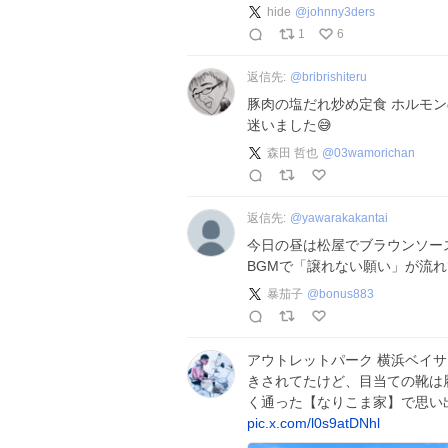
hide
@
johnny3ders
1
6
返信先:
@
bribrishiteru
豚肉の塩だれ炒め定食 ホルモ
迷いました😅
森田 哲也
@
03wamorichan
返信先:
@
yawarakakantai
今日の昼は松屋でブラウンソー
BGMで「譲れない願い」が流
暴茄子
@
bonus883
アウトレットパーク 横浜ベイサ
きされてたけど、目当ての靴は
く通った【なりこま家】で思い
pic.x.com/l0s9atDNhl