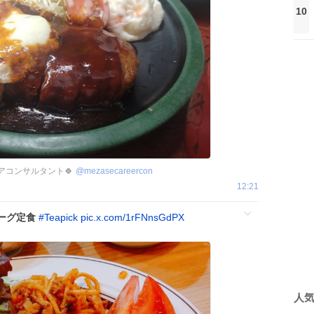
10
リアコンサルタント🍀
@
mezasecareercon
12:21
ーグ定食
#
Teapick
pic.x.com/1rFNnsGdPX
人