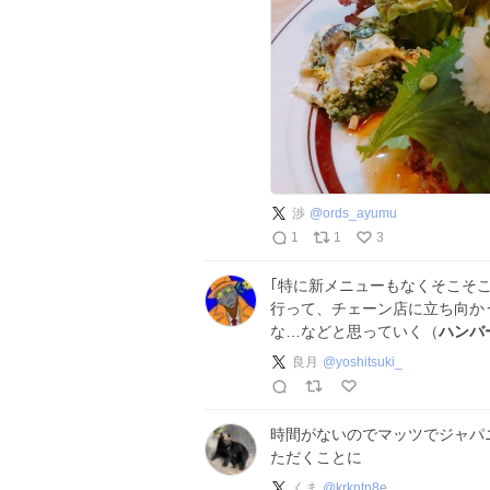
渉
@
ords_ayumu
1
1
3
｢特に新メニューもなくそこそ
行って、チェーン店に立ち向か
な…などと思っていく（
ハンバ
良月
@
yoshitsuki_
時間がないのでマッツでジャパ
ただくことに
くま
@
krkntn8e