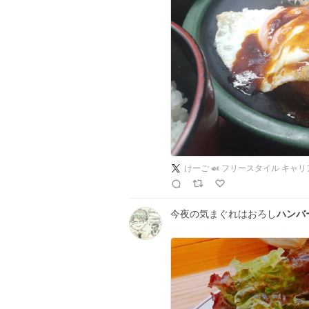
けーご 🍛 フリースタイル キャ
今夜の気まぐれはおろし
ハンバ