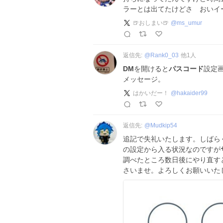
ラーとは出てたけどさ おいイ
🍺おしまい🍺
@
ms_umur
返信先:
@
Rank0_03
他
1
人
DM
を開けると
パスコード
設定
メッセージ。
はかいだー！
@
hakaider99
返信先:
@
Mudkip54
追記で失礼いたします。しばら
の設定から入る状況なのですが
調べたところ数日後にやり直す
さいませ。よろしくお願いいた