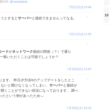
約受付中
@
nanakakuk
7月21日(火) 9:46
10
ようとすると
サーバー
と接続できませんってなる。
7月21日(火) 2:55
コード
が
ネットワーク
接続の関係（？）で通ら
へ一報いただくことは可能でしょうか？
7月19日(日) 13:03
ります。 昨日夕方頃Xのアップデートをしたとこ
しないと開けなくなってしまい、
サーバー
と接続が
を開くことができない状況になっております。 調べ
ったという例があったため→
7月18日(土) 16:29