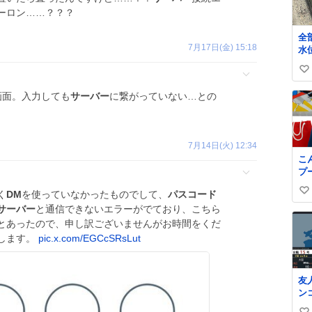
自
ーロン……？？？
更
る
全
始
7月17日(金) 15:18
水
お
け
ー
い
た
タ
く
い
バ
画面。入力しても
サーバー
に繋がっていない…との
ー
し
ね
ー
う
数
！
！
7月14日(火) 12:34
こ
プ
ナ
く
DM
を使っていなかったものでして、
パスコード
い
代
サーバー
と通信できないエラーがでており、こちら
#
い
ロ
とあったので、申し訳ございませんがお時間をくだ
ね
します。
pic.x.com/EGCcSRsLut
数
友
ン
ら