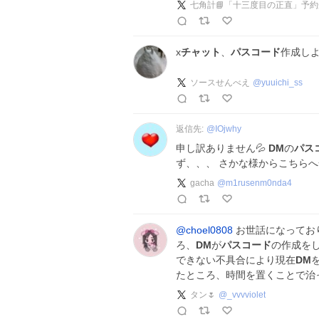
七角計📘「十三度目の正直」予
x
チャット
、
パスコード
作成し
ソースせんべえ
@
yuuichi_ss
返信先:
@
IOjwhy
申し訳ありません💦
DM
の
パス
ず、、、 さかな様からこちら
gacha
@
m1rusenm0nda4
@choel0808
お世話になってお
ろ、
DM
が
パスコード
の作成を
できない不具合により現在
DM
たところ、時間を置くことで治
タン🌷
@
_vvvviolet