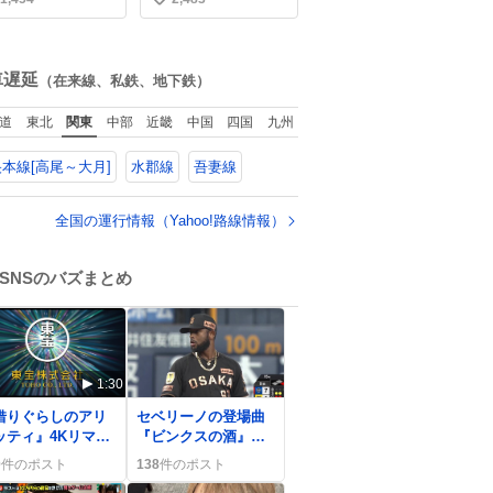
い
えなくなっちゃっ
かっこ悪いなぁ →せ
収めてくれたんだな
。
や
い
と思った
ね
数
車遅延
（在来線、私鉄、地下鉄）
道
東北
関東
中部
近畿
中国
四国
九州
本線[高尾～大月]
水郡線
吾妻線
全国の運行情報（Yahoo!路線情報）
SNSのバズまとめ
1:30
0
借りぐらしのアリ
セベリーノの登場曲
ッティ』4Kリマス
『ビンクスの酒』が
ーIMAX上映決定、
話題に、ファンは
0
件のポスト
138
件のポスト
曜ロードショーで
「可愛くて草」や