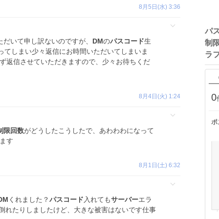
8月5日(水) 3:36
パス
ただいて申し訳ないのですが、
DM
の
パスコード
生
制限
ってしまい少々返信にお時間いただいてしまいま
ラ
必ず返信させていただきますので、少々お待ちくだ
0
8月4日(火) 1:24
ポ
制限回数
がどうしたこうしたで、あわわわになって
します
8月1日(土) 6:32
DM
くれました？
パスコード
入れても
サーバー
エラ
れ倒れたりしましたけど、大きな被害はないです仕事