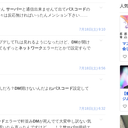
人
せん
サーバー
と通信出来ませんて出て
パスコード
の
方々は反応無ければいったんメンション下さい……
7月18日(土) 9:10
プデしてTLは見れるようになったけど、
DM
が開け
マ
てもずっと
ネットワーク
エラーだとかで設定すらで
会
い
い
7月18日(土) 8:56
ね
数
んだろ？
DM
開けないんだよね
パスコード
設定して
【
ジ
62
7月18日(土) 6:32
い
の
上
い
ne
ね
ード
エラーで軒並み
DM
が死んでて大変申し訳ない気
art
数
置いたら直ったんですけど……！？
サーバー
接続エ