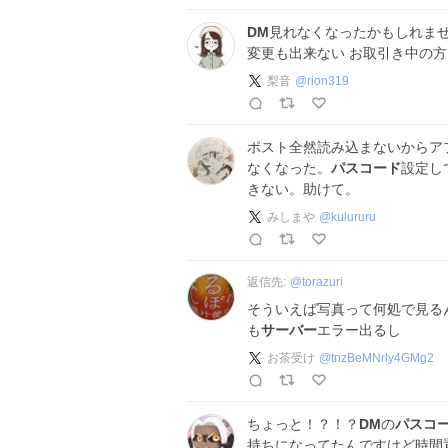
DM
見れなくなったかもしれま
変更も出来ない お取引き中の
梨音
@
rion319
ポスト全然読み込まないからア
なくなった。
パスコード
設定し
きない。助けて。
みしまや
@
kulururu
返信先:
@
torazuri
そういえば写真って何処で見る
も
サーバー
エラー出るし
お茶受け
@
tnzBeMNrly4GMg2
ちょっと！？！？
DM
の
パスコ
持ちになってたんですけど時間