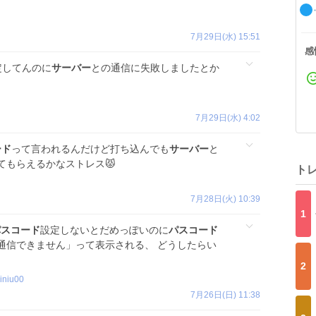
7月29日(水) 15:51
感
定してんのに
サーバー
との通信に失敗しましたとか
7月29日(水) 4:02
ード
って言われるんだけど打ち込んでも
サーバー
と
てもらえるかなストレス😾
ト
7月28日(火) 10:39
1
パスコード
設定しないとだめっぽいのに
パスコード
通信できません」って表示される、 どうしたらい
2
iniu00
7月26日(日) 11:38