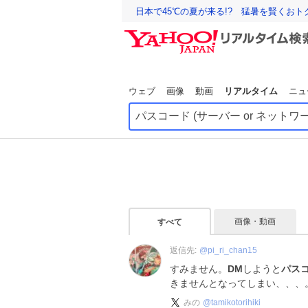
日本で45℃の夏が来る!? 猛暑を賢くお
ウェブ
画像
動画
リアルタイム
ニュ
画像・動画
すべて
返信先:
@
pi_ri_chan15
すみません。
DM
しようと
パス
きませんとなってしまい、、、。恐
みの
@
tamikotorihiki