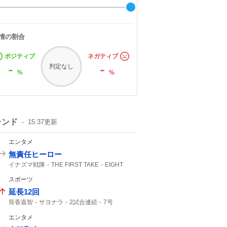
情の割合
ポジティブ
ネガティブ
-
-
判定なし
%
%
レンド
15:37
更新
エンタメ
無責任ヒーロー
イナズマ戦隊
THE FIRST TAKE
EIGHT
FIRST TAKE
SUPER EIGHT
スポーツ
させてもらいました
延長12回
筒香嘉智
サヨナラ
2試合連続
7号
勝ち越し
ホームラン
エンタメ