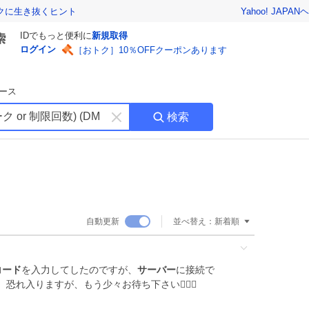
Yahoo! JAPAN
ヘ
トクに生き抜くヒント
IDでもっと便利に
新規取得
ログイン
［おトク］10％OFFクーポンあります
ース
検索
キ
ー
ワ
ー
ド
を
消
自動更新
並べ替え：
新着順
す
コード
を入力してしたのですが、
サーバー
に接続で
れ入りますが、もう少々お待ち下さい🙇🏻‍♀️