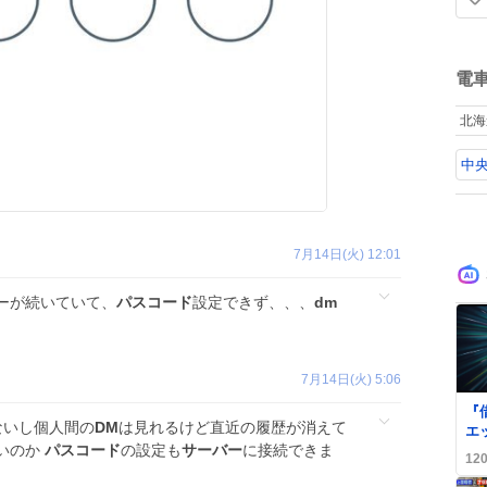
い
見
た
い
ね
数
電
北海
中央
7月14日(火) 12:01
ーが続いていて、
パスコード
設定できず、、、
dm
7月14日(火) 5:06
『
ないし個人間の
DM
は見れるけど直近の履歴が消えて
エ
いのか
パスコード
の設定も
サーバー
に接続できま
タ
12
金