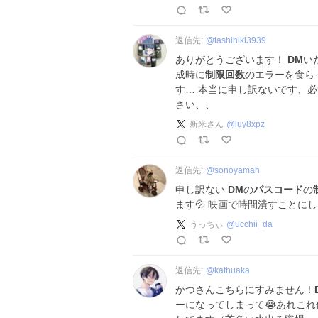
返信先:
@
tashihiki3939
ありがとうございます！
DM
い
成時に
制限回数
のエラーを食ら
す… 本当に申し訳ないです、
さい、、
新米さん
@
luy8xpz
返信先:
@
sonoyamah
申し訳ない
DM
の
パスコード
の
ます💦 映画で時間潰すことに
うっちぃ
@
ucchii_da
返信先:
@
kathuaka
かつさんこちらにすみません！
ーになってしまって😭あれこ