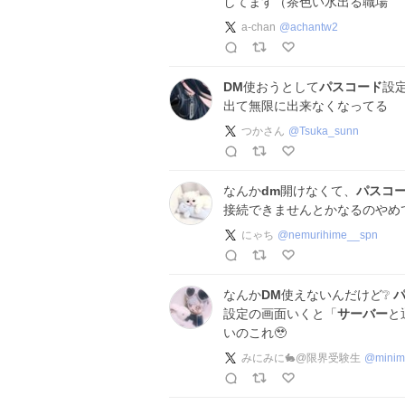
してます（茶色い水出る職場
a-chan
@
achantw2
DM
使おうとして
パスコード
設
出て無限に出来なくなってる
つかさん
@
Tsuka_sunn
なんか
dm
開けなくて、
パスコ
接続できませんとかなるのやめ
にゃち
@
nemurihime__spn
なんか
DM
使えないんだけど❔️
設定の画面いくと「
サーバー
と
いのこれ🥹
みにみに🐇@限界受験生
@
minim