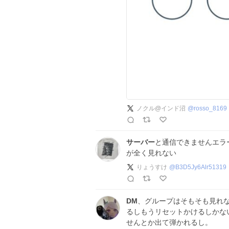
ノクル@インド沼
@
rosso_8169
サーバー
と通信できませんエラ
が全く見れない
りょうすけ
@
B3D5Jy6Alr51319
DM
、グループはそもそも見れ
るしもうリセットかけるしかな
せんとか出て弾かれるし。