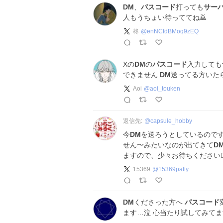
DM
、
パスコード
打っても
サー
人もうちょい待っててね🙇
柊
@
enNCfdBMoq9zEQ
Xの
DM
の
パスコード
入力しても
できません
DM
送ってる方いた
Aoi
@
aoi_touken
返信先:
@
capsule_hobby
今
DM
を送ろうとしているので
せん〜みたいなのが出てきて
D
ますので、少々お待ちください🙇‍♀
15369
@
15369patty
DM
くださった方へ
パスコード
ます…泣 心当たり試してみてま