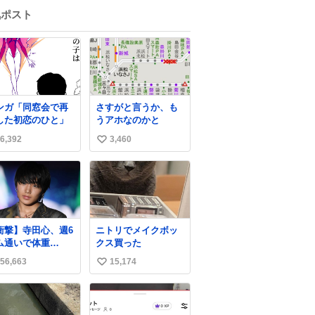
気ポスト
ンガ「同窓会で再
さすがと言うか、も
した初恋のひと」
うアホなのかと
6,392
3,460
い
い
ね
数
衝撃】寺田心、週6
ニトリでメイクボッ
ム通いで体重
クス買った
kg→82kgに 110kg
56,663
15,174
い
ベンチプレス持ち
げる姿披露
い
ws.livedoor.com/
ね
icle/detail… 元々
数