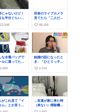
重のみだったが、
に筋肉を大きくす
ためジム通いを開
部じゃないけど！
田舎のライブカメラ
。筋肉増量のため
位も半分ぐらいだ
見てたら「二人だけ
にぎり10個、ゼリ
ど！水が来はじめ
の世界」を発見した
飲料3～4本、パス
23,346
48,160
い
よ！！！ 作業して
と毎日4千kcalオー
れた方々ありがと
い
ーの食事を摂取
ーー
、増量したとい
ね
！！！！！！！！
。
数
！！！！！！！！
！！！！！！！！
んな水着バッグで
結婚の話になったと
ールに通ってたア
き、「ひとりっ子だ
タ、完全なる同世
から僕が諦めた瞬間
2,569
2,724
い
（笑） #70年代
に一族が潰える」
80年代 #昭和レト
「死ぬとき1人とか
い
嫌」だから結婚願望
ね
は"ある"って答えた
数
ものの、結局「（結
婚は）向いてねぇの
かもしれない」で締
人がこれ見て「イ
←友達が家に来た時
める北山くん、きっ
コム」とか言うか
（来ない）掃除機丸
といろいろ考えて言
、もうそれにしか
出しは生活感が出て
葉を選んで、まるく
1,454
2,483