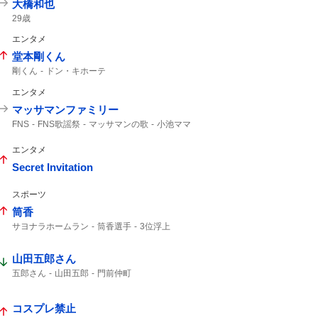
大橋和也
29歳
エンタメ
堂本剛くん
剛くん
ドン・キホーテ
エンタメ
マッサマンファミリー
FNS
FNS歌謡祭
マッサマンの歌
小池ママ
風磨
マッサマン
ボムマジ
マッサマンママ
エンタメ
Secret Invitation
スポーツ
筒香
サヨナラホームラン
筒香選手
3位浮上
筒香嘉智
筒香が
馬場皐輔
Aクラス
ベイスターズ
サヨナラ勝ち
47分
山田五郎さん
サヨナラ
ハマスタ
10号
DeNA
借金完済
初勝利
延長戦
横浜ファン
五郎さん
山田五郎
門前仲町
コスプレ禁止