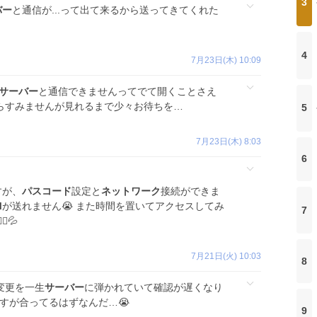
3
バー
と通信が...って出て来るから送ってきてくれた
4
7月23日(木) 10:09
サーバー
と通信できませんってでて開くことさえ
らすみませんが見れるまで少々お待ちを…
5
7月23日(木) 8:03
6
すが、
パスコード
設定と
ネットワーク
接続ができま
M
が送れません😭 また時間を置いてアクセスしてみ
7
️💦
7月21日(火) 10:03
8
変更を一生
サーバー
に弾かれていて確認が遅くなり
すが合ってるはずなんだ…😭
9