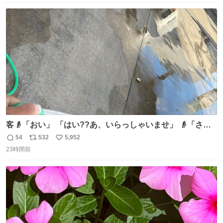
数
ス
ね
ト
数
数
客👴「おい」 「はい??あ、いらっしゃいませ」 👴「さっ
きからずっと水出しっぱなしでもったいないだろ」 「静電
54
532
5,952
返
リ
い
気を逃がし、熱くなった地面の温度を下げ、引火事故の防
23時間前
信
ポ
い
止の為必要な作業です」 👴「水不足の昨今にもったいない
数
ス
ね
ことをするな!!」 それでは歌います、聞いてください 「井
ト
数
数
戸水」