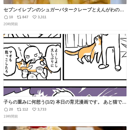
セブンイレブンのシュガーバタークレープとえんがわの寿
司を探している人へ！ シュガーバタークレープは目黒、品
10
847
3,311
返
リ
い
川、蒲田、渋谷、川崎、横浜、鶴見、九州の一部エリア限
20時間前
信
ポ
い
定商品で8月5日に発注が終了したため店舗に置いてあると
数
ス
ね
ころ少ないですが見つけたら即買いです🤩❣️
ト
数
数
子らの重みに何想う(1/2) 本日の育児漫画です。 あと猫で
す。
20
112
3,733
返
リ
い
19時間前
信
ポ
い
数
ス
ね