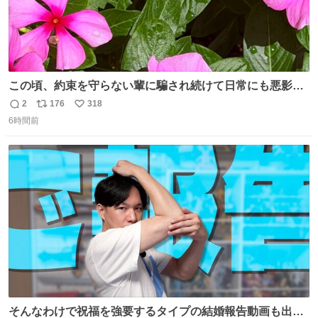
この頃、約束を守らない輩に騙され続けて日常にも悪影響
が出てきて仕事も出来ずでストレスマックス。 解決には断
2
176
318
返
リ
い
ち切るのみ。 そんな時に美しい光景は救いの刻です。 人様
6時間前
信
ポ
い
に迷惑をかける人間の神経には理解が出来ないし理解する
数
ス
ね
気もない。 実直に生きる！ 今日も嘘に負けずに頑張りま
ト
数
数
す。 #LUNE #約束
そんなわけで祝福を強要するタイプの結婚報告動画も出し