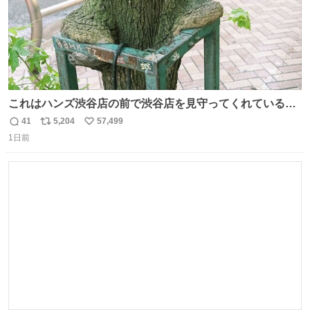
これはハンズ渋谷店の前で渋谷店を見守ってくれている
「くつろ木」。
41
5,204
57,499
返
リ
い
1日前
信
ポ
い
数
ス
ね
ト
数
数