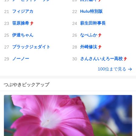
フィジアカ
Hulu特別版
笹原操希
萩生田幹事長
伊達ちゃん
なべふか
ブラックジェダイト
外崎修汰
ノーノー
さんさんいえろー高校
100位まで見る
つぶやきピックアップ