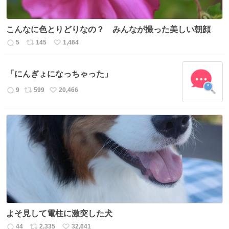
こんなに色とりどりなの？ みんなが撮った美しい朝顔
5
145
1,464
返
リ
い
信
ポ
い
数
ス
ね
「にんぎょになっちゃった」
ト
数
数
9
599
20,466
返
リ
い
信
ポ
い
数
ス
ね
ト
数
数
よそ見して電柱に激突した犬
44
2,335
32,641