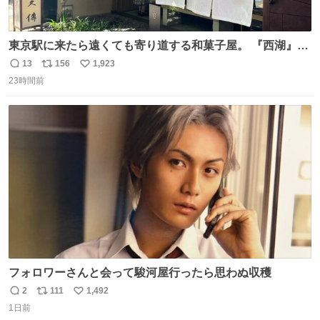
東京駅に来たら遠くても寄り道する和菓子屋。 『西湖』と
いう笹に包まれ、蓮根の粉で出来た生菓子がたまらなく美
13
156
1,923
返
リ
い
味しい。 笹の香りと和三盆の風味、蓮粉のもちもちと特徴
23時間前
信
ポ
い
ある食感は唯一無二。
数
ス
ね
ト
数
数
フォロワーさんと会って駿河屋行ったら思わぬ収穫
2
111
1,492
返
リ
い
1日前
信
ポ
い