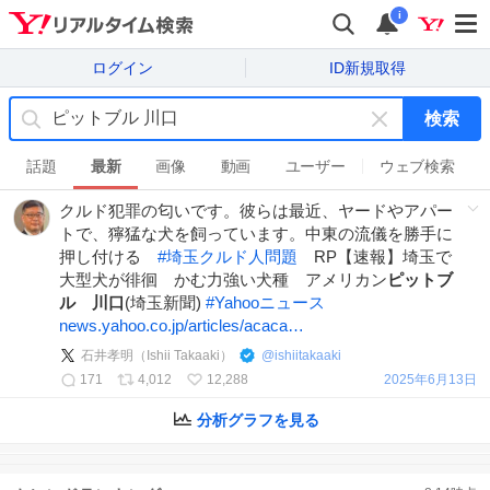
i
ログイン
ID新規取得
検索
キ
ー
話題
最新
画像
動画
ユーザー
ウェブ検索
ワ
クルド犯罪の匂いです。彼らは最近、ヤードやアパー
ー
トで、獰猛な犬を飼っています。中東の流儀を勝手に
ド
押し付ける
#
埼玉クルド人問題
RP【速報】埼玉で
を
大型犬が徘徊 かむ力強い犬種 アメリカン
ピットブ
消
ル
川口
(埼玉新聞)
#
Yahooニュース
す
news.yahoo.co.jp/articles/acaca…
石井孝明（Ishii Takaaki）
@
ishiitakaaki
171
4,012
12,288
2025年6月13日
分析グラフを見る