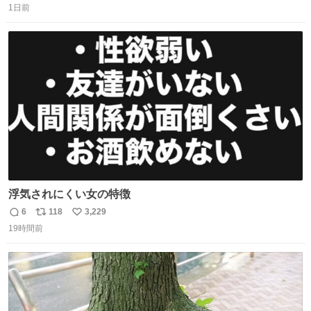
1日前
信
ポ
い
数
ス
ね
ト
数
数
浮気されにくい女の特徴
6
118
3,229
返
リ
い
19時間前
信
ポ
い
数
ス
ね
ト
数
数