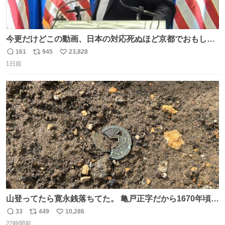
今更だけどこの動画、日本の対応死ぬほど京都でおもしろ
い。 なんなら敬語で丁寧に煽りまくってるの好き。笑
161
945
23,828
返
リ
い
1日前
信
ポ
い
数
ス
ね
ト
数
数
山登ってたら寛永銭落ちてた。 亀戸正字だから1670年頃に
鋳造されたもの。
33
449
10,286
返
リ
い
22時間前