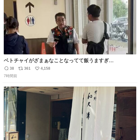
ベトチャイがざまぁなことなってて飯うますぎ
る〜〜〜！！！！！！！！ 店員さんの神対応によって先頭
38
361
4,158
返
リ
い
並んでたのに列からハブられてたwwwwwwwwwwww
7時間前
信
ポ
い
数
ス
ね
ト
数
数