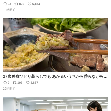
23
829
5,183
返
リ
い
19時間前
信
ポ
い
数
ス
ね
ト
数
数
27歳独身ひとり暮らしでも あかるいうちから呑みながらキ
ッチンでひとり焼肉できてしあわせだもん՞ o̴̶̷̥ ̫ o̴̶̷̥ ՞
9
103
4,837
返
リ
い
22時間前
信
ポ
い
数
ス
ね
ト
数
数