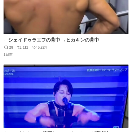
←シェイドゥラエフの背中 →ヒカキンの背中
28
111
5,224
返
リ
い
1日前
信
ポ
い
数
ス
ね
ト
数
数