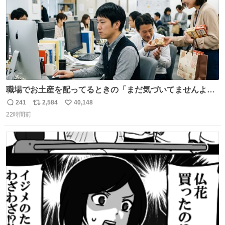
職場でお土産を配ってるときの「まだ気づいてませんよ」
的な演技が毎回シンドい。
241
2,584
40,148
返
リ
い
22時間前
信
ポ
い
数
ス
ね
ト
数
数