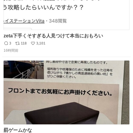
zeta下手くそすぎる人見つけて本当におもろい
3
118
3,101
返
リ
い
16時間前
信
ポ
い
数
ス
ね
ト
数
数
罰ゲームかな