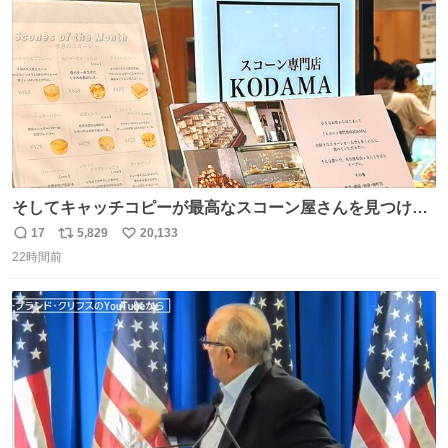
数
そしてキャッチコピーが最高なスコーン屋さんを見つけて
しまったので思わず買い込んでしまった。スコーンなんて
17
5,829
20,133
返
リ
い
パッサパサなほどええですからね。
22時間前
信
ポ
い
数
ス
ね
ト
数
数