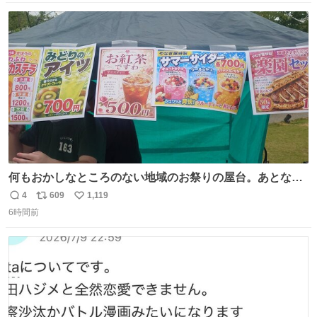
数
ス
ね
ト
数
数
何もおかしなところのない地域のお祭りの屋台。あとなん
か割と聞き馴染みのあるBGMが流れてます #関広見まつり
4
609
1,119
返
リ
い
#関広見まつり2026
6時間前
信
ポ
い
数
ス
ね
ト
数
数