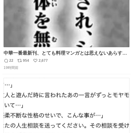
中華一番最新刊、とても料理マンガとは思えないあらすじ
の書き出ししてて最高
22
954
2,677
返
リ
い
19時間前
信
ポ
い
数
ス
ね
ト
数
数