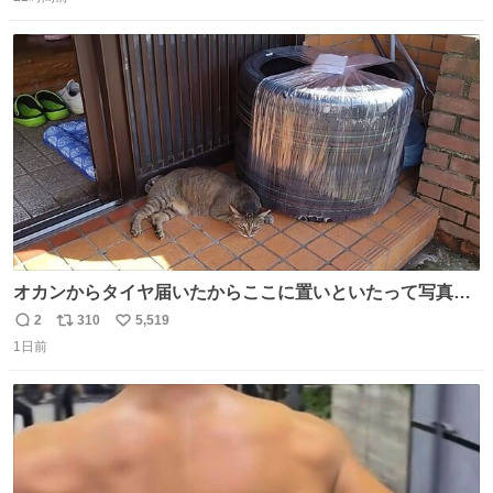
信
ポ
い
数
ス
ね
ト
数
数
オカンからタイヤ届いたからここに置いといたって写真送
られてきたけど明らかに猫が邪魔くさそうな顔してて草
2
310
5,519
返
リ
い
1日前
信
ポ
い
数
ス
ね
ト
数
数