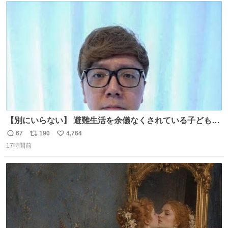
#merchu
ト
数
数
【別にいらない】 避難生活を余儀なくされている子どもた
ちのためにヒカキンボックス1000個を寄付させていただき
67
190
4,764
返
リ
い
ました
17時間前
信
ポ
い
数
ス
ね
ト
数
数