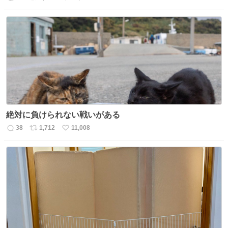
返
リ
い
信
ポ
い
数
ス
ね
ト
数
数
絶対に負けられない戦いがある
38
1,712
11,008
返
リ
い
信
ポ
い
数
ス
ね
ト
数
数