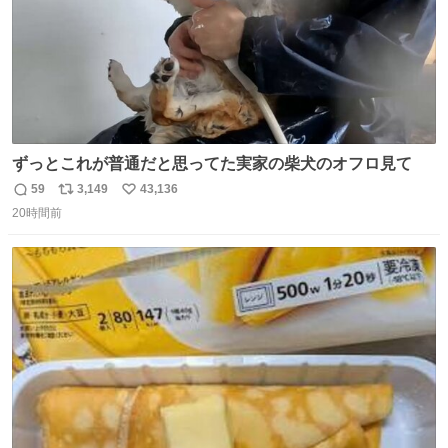
ずっとこれが普通だと思ってた実家の柴犬のオフロ見て
59
3,149
43,136
返
リ
い
20時間前
信
ポ
い
数
ス
ね
ト
数
数