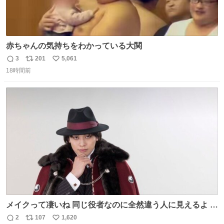
赤ちゃんの気持ちをわかっている大関
3
201
5,061
返
リ
い
18時間前
信
ポ
い
数
ス
ね
ト
数
数
メイクって凄いね 同じ役者なのに全然違う人に見えるよ #
仮面ライダーマイス #ブルーロック
2
107
1,620
返
リ
い