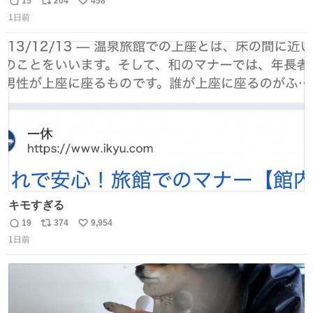
15
204
458
返
リ
い
1日前
信
ポ
い
数
ス
ね
ト
数
数
キモすぎる
19
374
9,954
返
リ
い
1日前
信
ポ
い
数
ス
ね
ト
数
数