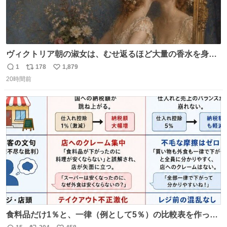
ヴィクトリア朝の淑女は、むせ返るほど大量の香水を身に
つけるものではないとされていた。それでも香水は、髪や
1
178
1,879
返
リ
い
肌の手入れと同じくらい、ヴィクトリア朝の女性達の美容
20時間前
信
ポ
い
習慣に欠かせないものだった。 当時の香水は、現在私たち
数
ス
ね
が知る香水よりも単純な組成で、その大部分は薔薇、菫、
ト
数
数
ベルガモット、
食料品だけ1％と、一律（例として5％）の比較表を作って
みました。 参考になるかと思います。