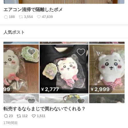
エアコン清掃で隔離したポメ
188
3,554
47,639
返
リ
い
信
ポ
い
数
ス
ね
人気ポスト
ト
数
数
転売するならまじで買わないでくれる？
23
112
1,511
返
リ
い
17時間前
信
ポ
い