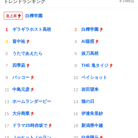
トレンドランキング
8:14
時点
白樺学園
ギラギラホスト高校
白樺学園
畠中祐
AI疑惑
うたであえたら
抜刀高校
四季凪
THE 鬼タイジ
バッコー
ペイショット
中島元彦
岩田望来
ホームランダービー
猫の日
大分商業
伊達朱里紗
ドラマ25時赤坂で
新潟県中越
ノーヒットノーラン
白井陽斗