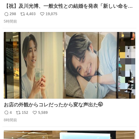
【祝】及川光博、一般女性との結婚を発表「新しい命を授
かっております」 news.livedoor.com/lite/article_d…
298
4,403
19,075
返
リ
い
「私、及川光博はこの度、交際しておりました方と入籍い
5時間前
信
ポ
い
たしました。また、新しい命を授かっております」「今後
数
ス
ね
も変わらず俳優として、ミッチーとして、努力し精進して
ト
数
数
参ります」とつづった。
お店の外観からコレだったから変な声出た🤭
4
152
5,589
返
リ
い
8時間前
信
ポ
い
数
ス
ね
ト
数