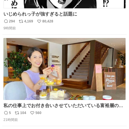
いじめられっ子が強すぎると話題に
294
4,169
80,428
返
リ
い
9時間前
信
ポ
い
数
ス
ね
ト
数
数
私の仕事上でお付き合いさせていただいている富裕層の社
長さん達は、こんな事しない。 こんな自慢は一切しない
5
104
560
返
リ
い
し、なんなら表に出てこない。 自分に自信がない半端モン
21時間前
信
ポ
い
はブランドで自分を飾りキラキラ自慢をする。 #折田楓
数
ス
ね