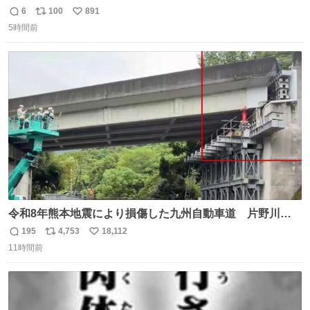
ています！ なんと…猫も出ます！！ #世界猫の日
6
100
891
返
リ
い
5時間前
信
ポ
い
数
ス
ね
ト
数
数
令和8年熊本地震により損傷した九州自動車道 片野川橋
（下り線）の復旧作業を行っています。 タイムラプス動画
195
4,753
18,112
返
リ
い
で、段差が生じた橋桁をジャッキアップしている様子をご
11時間前
信
ポ
い
紹介します。 引き続き、早期復旧に向けて着実に工事を進
数
ス
ね
めてまいります。 #NEXCO西日本 #熊本地震
ト
数
数