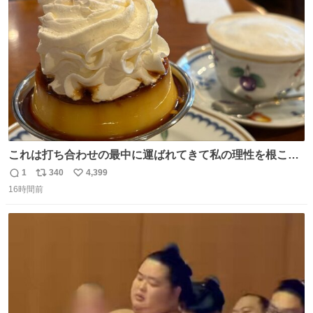
ト
数
数
これは打ち合わせの最中に運ばれてきて私の理性を根こそ
ぎ奪い去ったプリンの写真です。
1
340
4,399
返
リ
い
16時間前
信
ポ
い
数
ス
ね
ト
数
数