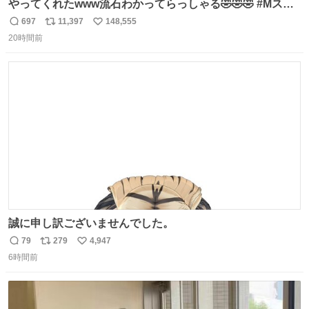
やってくれたwww流石わかってらっしゃる🤣🤣🤣 #Mステ
#西川貴教
697
11,397
148,555
返
リ
い
20時間前
信
ポ
い
数
ス
ね
ト
数
数
誠に申し訳ございませんでした。
79
279
4,947
返
リ
い
6時間前
信
ポ
い
数
ス
ね
ト
数
数