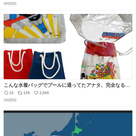
9時間前
信
ポ
い
数
ス
ね
ト
数
数
こんな水着バッグでプールに通ってたアナタ、完全なる同
世代（笑） #70年代 #80年代 #昭和レトロ
22
129
2,569
返
リ
い
5時間前
信
ポ
い
数
ス
ね
ト
数
数