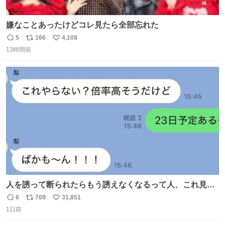
嫌なことあったけどコレ見たら全部忘れた
5
166
4,108
返
リ
い
13時間前
信
ポ
い
数
ス
ね
ト
数
数
人を誘って断られたらもう誘えなくなるって人、これ見て
元気出してほしい
6
709
31,851
返
リ
い
1日前
信
ポ
い
数
ス
ね