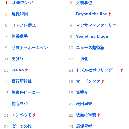
LINEマンガ
大橋和也
延長12回
Beyond the line
コスプレ禁止
マッサマンファミリー
筒香選手
Secret Invitation
サヨナラホームラン
ニュース超特急
男(42)
半虚化
Weibo
ドズル社ボウリングエンドラ討伐
夜行新幹線
マ・ドンソク
無責任ヒーロー
筒香が
初心ラジ
松田里奈
エンベウモ
仮面の軍勢
ダーツの旅
馬場皐輔