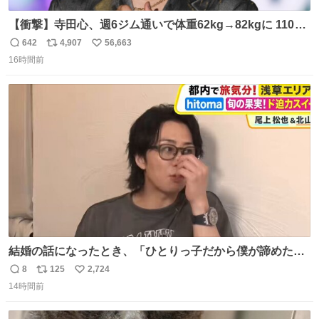
【衝撃】寺田心、週6ジム通いで体重62kg→82kgに 110kg
のベンチプレス持ち上げる姿披露
642
4,907
56,663
返
リ
い
news.livedoor.com/article/detail… 元々自重のみだった
16時間前
信
ポ
い
が、更に筋肉を大きくするためジム通いを開始。筋肉増量
数
ス
ね
のためおにぎり10個、ゼリー飲料3～4本、パスタと毎日4
ト
数
数
千kcalオーバーの食事を摂取し、増量したという。
結婚の話になったとき、「ひとりっ子だから僕が諦めた瞬
間に一族が潰える」「死ぬとき1人とか嫌」だから結婚願
8
125
2,724
返
リ
い
望は"ある"って答えたものの、結局「（結婚は）向いてね
14時間前
信
ポ
い
ぇのかもしれない」で締める北山くん、きっといろいろ考
数
ス
ね