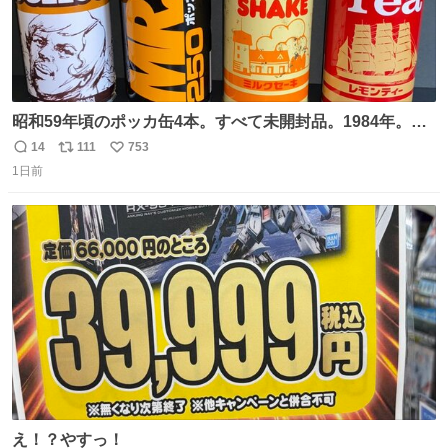
昭和59年頃のポッカ缶4本。すべて未開封品。1984年。P
マーク。昭和レトロ！
14
111
753
返
リ
い
1日前
信
ポ
い
数
ス
ね
ト
数
数
え！？やすっ！