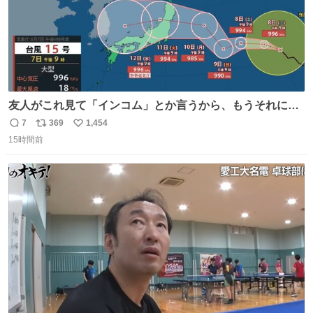
友人がこれ見て「インコム」とか言うから、もうそれにし
か見えなくなっちゃった。
7
369
1,454
返
リ
い
15時間前
信
ポ
い
数
ス
ね
ト
数
数