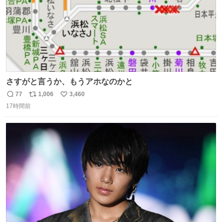
さすがと言うか、もうアホなのかと
77
1,006
3,460
返
リ
い
17時間前
信
ポ
い
数
ス
ね
ト
数
数