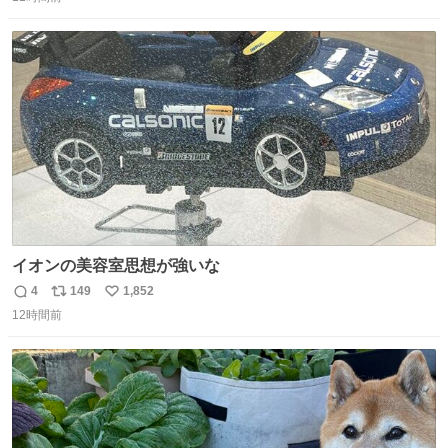
信
ポ
い
数
ス
ね
ト
数
数
イオンの美容室思想が強いな
4
149
1,852
返
リ
い
12時間前
信
ポ
い
数
ス
ね
ト
数
数