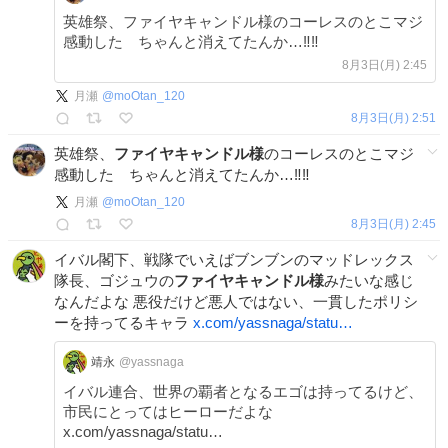
英雄祭、ファイヤキャンドル様のコーレスのとこマジ
感動した ちゃんと消えてたんか…‼️‼️
8月3日(月) 2:45
月瀬
@
moOtan_120
8月3日(月) 2:51
英雄祭、
ファイヤキャンドル様
のコーレスのとこマジ
感動した ちゃんと消えてたんか…‼️‼️
月瀬
@
moOtan_120
8月3日(月) 2:45
イバル閣下、戦隊でいえばブンブンのマッドレックス
隊長、ゴジュウの
ファイヤキャンドル様
みたいな感じ
なんだよな 悪役だけど悪人ではない、一貫したポリシ
ーを持ってるキャラ
x.com/yassnaga/statu…
靖永
@yassnaga
イバル連合、世界の覇者となるエゴは持ってるけど、
市民にとってはヒーローだよな
x.com/yassnaga/statu…