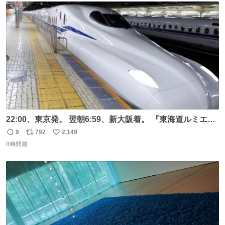
ト
数
数
22:00、東京発。 翌朝6:59、新大阪着。 『東海道ルミエー
ルエクスプレス』が今夜、初運行！ 岐阜羽島駅で夜を越す
9
792
2,149
返
リ
い
東海道新幹線。寝台列車じゃないのに、朝まで新幹線とい
8時間前
信
ポ
い
う、なんだか特別体験😉 #TRAINTRIP #東海道ルミエール
数
ス
ね
エクスプレス
ト
数
数