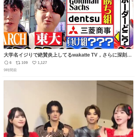
大学名イジりで絶賛炎上してるwakatte TV，さらに深刻な
問題はこっちでは？ ・都内の特定企業に入るのを極度に推
6
109
1,127
返
リ
い
奨し，それ以外の地域で堅実に生きるのを周縁化する ・恋
9時間前
信
ポ
い
愛にかまけ，「陽キャラ」として振る舞うのを極端に中心
数
ス
ね
化する ・院生が研究環境を求め他大学に移るのを批判する
ト
数
数
過去例↓