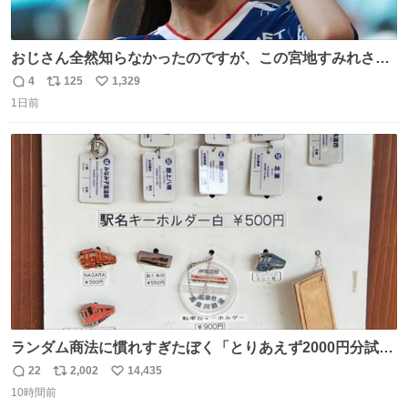
おじさん全然知らなかったのですが、この宮地すみれさん
（日向坂46）はマリサポだったのですね。 カメラ目線でに
4
125
1,329
返
リ
い
っこりしていただいたので撮影したものの、全然誰だか知
1日前
信
ポ
い
りませんでした。 マリサポらしいのでこれからは名前覚え
数
ス
ね
ます！！
ト
数
数
ランダム商法に慣れすぎたぼく「とりあえず2000円分試し
てみるか…」 駅員さん「どれが欲しいの？」 ぼく「えっ
22
2,002
14,435
返
リ
い
良いんですか？」 駅員さん「何が…？？」 やっぱランダム
10時間前
信
ポ
い