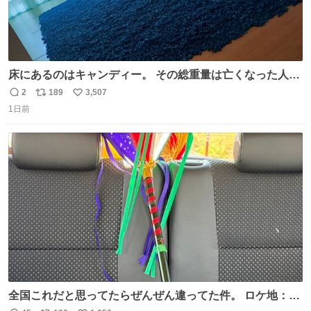
床にあるのはキャンディー。 その総重量は亡くなった人と
同等の重さだそうです。 鑑賞者は一つ持ち帰れますが、亡
2
189
3,507
返
リ
い
くなった人の一部を持ち帰っているような感覚になりまし
1日前
信
ポ
い
た。 勇気を出して口に入れたら、ハッカ味😳✨ #ポーラ美
数
ス
ね
術館
ト
数
数
全国これだと思ってたらぜんぜん違ってた件。 ロケ地：広