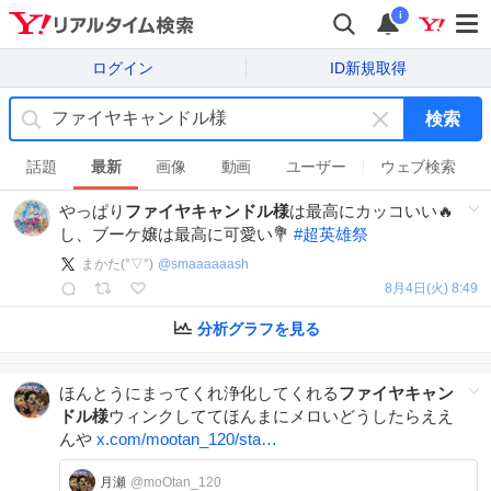
i
ログイン
ID新規取得
検索
キ
ー
話題
最新
画像
動画
ユーザー
ウェブ検索
ワ
やっぱり
ファイヤキャンドル様
は最高にカッコいい🔥
ー
し、ブーケ嬢は最高に可愛い💐
#
超英雄祭
ド
を
まかた(°▽°)
@
smaaaaaash
消
8月4日(火) 8:49
す
分析グラフを見る
ほんとうにまってくれ浄化してくれる
ファイヤキャン
ドル様
ウィンクしててほんまにメロいどうしたらええ
んや
x.com/mootan_120/sta…
月瀬
@moOtan_120