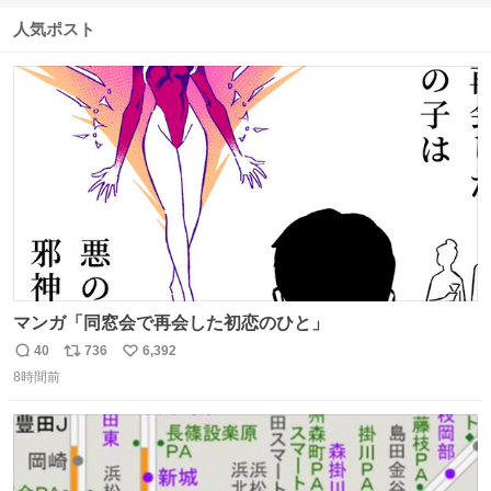
信
ポ
い
数
ス
ね
人気ポスト
ト
数
数
マンガ「同窓会で再会した初恋のひと」
40
736
6,392
返
リ
い
8時間前
信
ポ
い
数
ス
ね
ト
数
数