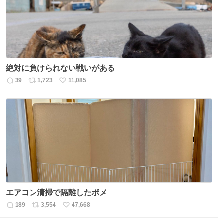
数
絶対に負けられない戦いがある
39
1,723
11,085
返
リ
い
信
ポ
い
数
ス
ね
ト
数
数
エアコン清掃で隔離したポメ
189
3,554
47,668
返
リ
い