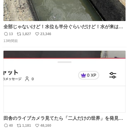
全部じゃないけど！水位も半分ぐらいだけど！水が来はじ
めたよ！！！ 作業してくれた方々ありがとーーー
13
1,827
23,346
返
リ
い
ー！！！！！！！！！！！！！！！！！！！！！！！！！
13時間前
信
ポ
い
！
数
ス
ね
ト
数
数
田舎のライブカメラ見てたら「二人だけの世界」を発見し
た
40
1,181
48,160
返
リ
い