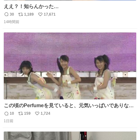
ええ？！知らんかった…
30
1,189
17,671
返
リ
い
14時間前
信
ポ
い
数
ス
ね
ト
数
数
この頃のPerfumeを見ていると、元気いっぱいでありなが
ら決して感情に任せすぎることなく、しっかりと制御され
10
159
1,724
返
リ
い
たダンスであることに新鮮に驚く。3人のあげた足の向き
1日前
信
ポ
い
や角度とか本当に細かな部分まできっちりと揃っていてそ
数
ス
ね
こから積み重ねてきた努力や練習量が見て取れる…
ト
数