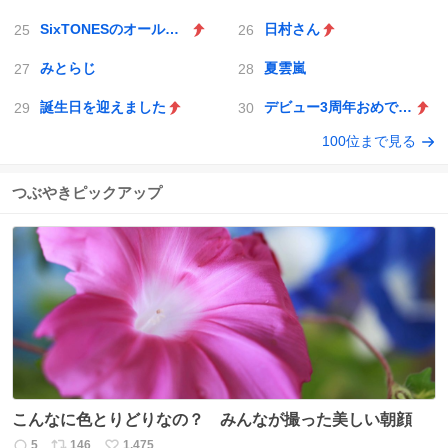
SixTONESのオールナイトニッポン
日村さん
みとらじ
夏雲嵐
誕生日を迎えました
デビュー3周年おめでとう
100位まで見る
つぶやきピックアップ
こんなに色とりどりなの？ みんなが撮った美しい朝顔
5
146
1,475