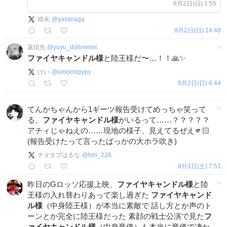
8月2日(日) 1:55
靖永
@
yassnaga
8月2日(日) 14:48
返信先:
@
yuyu_dollowner
ファイヤキャンドル様
と陸王様だ〜…！！🙏✨
けい
@
omochipypy
8月2日(日) 6:44
てんかちゃんから1ギーツ報告受けてめっちゃ笑って
る、
ファイヤキャンドル様
がいるって……？？？？？
アチィじゃねえの……現地の様子、見えてるぜえ🫵🏻
(報告受けたって言ったばっかの大ホラ吹き)
チタタプはるな
@
hrn_226
8月1日(土) 7:51
昨日のGロッソ応援上映、
ファイヤキャンドル様
と陸
王様の入れ替わりあって楽し過ぎた
ファイヤキャンド
ル様
（中身陸王様）が本当に素敵で 話し方とか声のト
ーンとか完全に陸王様だった 素顔の戦士公演で見た
フ
ァイヤキャンドル様
（中身竜儀）も本当に竜儀で凄か