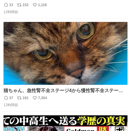
33
152
1,118
返
リ
い
12時間前
信
ポ
い
数
ス
ね
ト
数
数
猫ちゃん、急性腎不全ステージ4から慢性腎不全ステージ2
になりました😭点滴も週一で大丈夫になった… このままだ
37
181
7,364
返
リ
い
と2、3日持たないって言われたのが嘘みたい…本当に嬉し
12時間前
信
ポ
い
い😭😭😭頑張ってくれてありがとう😭😭😭 嬉しくて帰り
数
ス
ね
道泣きながら歩いてたら向こうから来た人にすごい顔され
ト
数
数
た🫠