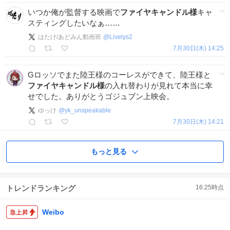
いつか俺が監督する映画で
ファイヤキャンドル様
キャ
スティングしたいなぁ……
はたけ/あどみん動画班
@
Livelys2
7月30日(木) 14:25
Gロッソでまた陸王様のコーレスができて、陸王様と
ファイヤキャンドル様
の入れ替わりが見れて本当に幸
せでした。ありがとうゴジュブン上映会。
ゆっけ
@
yk_unspeakable
7月30日(木) 14:21
もっと見る
トレンドランキング
16:25
時点
Weibo