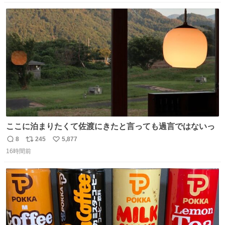
って悪い文化だ
数
ス
ね
わ！！！！！！！！！！！！！！！！！！！！
ト
数
数
ここに泊まりたくて佐渡にきたと言っても過言ではないっ
8
245
5,877
返
リ
い
16時間前
信
ポ
い
数
ス
ね
ト
数
数