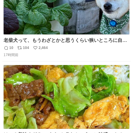
老柴犬って、もうわざとかと思うくらい狭いところに自ら
はまりにいくじゃないですか？ 今朝ガーデニングしてる飼
10
104
2,464
返
リ
い
い主の間にはまってきて、最高に可愛かった♥️
17時間前
信
ポ
い
数
ス
ね
ト
数
数