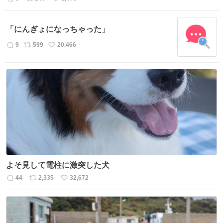
返
リ
い
信
ポ
い
数
ス
ね
「にんぎょになっちゃった」
ト
数
数
9
599
20,466
返
リ
い
信
ポ
い
数
ス
ね
ト
数
数
よそ見して電柱に激突した犬
44
2,335
32,672
返
リ
い
信
ポ
い
数
ス
ね
ト
数