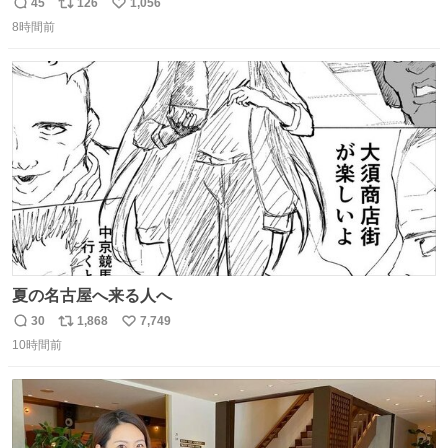
島
45
126
1,056
返
リ
い
8時間前
信
ポ
い
数
ス
ね
ト
数
数
夏の名古屋へ来る人へ
30
1,868
7,749
返
リ
い
10時間前
信
ポ
い
数
ス
ね
ト
数
数