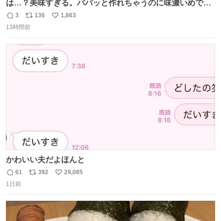
は…？美味すぎる。パパッと作れちゃうのに味濃いめで満
足感エグいの天才だろ🥹
3
136
1,863
返
リ
い
13時間前
信
ポ
い
数
ス
ね
ト
数
数
かわいい夫だよほんと
61
392
29,085
返
リ
い
1日前
信
ポ
い
数
ス
ね
ト
数
数