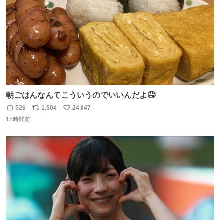
朝ごはんなんてこういうのでいいんだよ🤤
526
1,504
24,047
返
リ
い
15時間前
信
ポ
い
数
ス
ね
ト
数
数