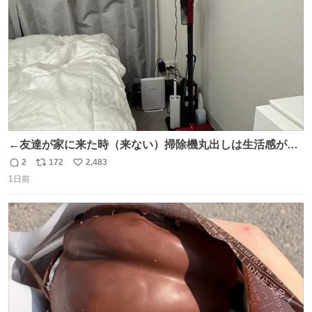
数
←友達が家に来た時（来ない）掃除機丸出しは生活感が出
てかっこ悪いなぁ →せや
2
172
2,483
返
リ
い
1日前
信
ポ
い
数
ス
ね
ト
数
数