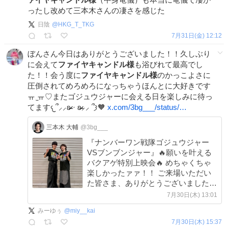
ったし改めて三本木さんの凄さを感じた
日陰
@
HKG_T_TKG
7月31日(金) 12:12
ぼんさん今日はありがとうございました！！久しぶり
に会えて
ファイヤキャンドル様
も浴びれて最高でし
た！！会う度に
ファイヤキャンドル様
のかっこよさに
圧倒されてめろめろになっちゃうほんとに大好きです
ㅠ ̫ㅠ♡またゴジュウジャーに会える日を楽しみに待っ
てます𐔌՞⸝⸝ʚ̴̶̷̷ · ʚ̴̶̷̷⸝⸝ ՞𐦯🧡
x.com/3bg___/status/…
三本木 大輔
@3bg___
『ナンバーワン戦隊ゴジュウジャー
VSブンブンジャー』🔥願いを叶える
バクアゲ特別上映会🔥 めちゃくちゃ
楽しかったァァ！！ ご来場いただい
た皆さま、ありがとうございました！
お前らの魂、感じたぜッ！！！ #Vシ
7月30日(木) 13:01
ネゴジュウブンブン #Gロッソ
みーゆぅ
@
miy__kai
x.com/at_raku_grosso…
7月30日(木) 15:37