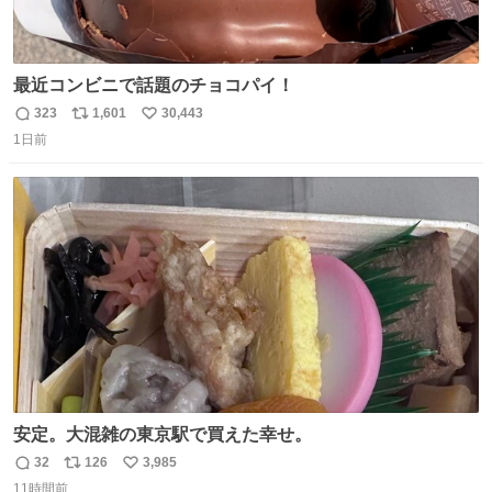
最近コンビニで話題のチョコパイ！
323
1,601
30,443
返
リ
い
1日前
信
ポ
い
数
ス
ね
ト
数
数
安定。大混雑の東京駅で買えた幸せ。
32
126
3,985
返
リ
い
11時間前