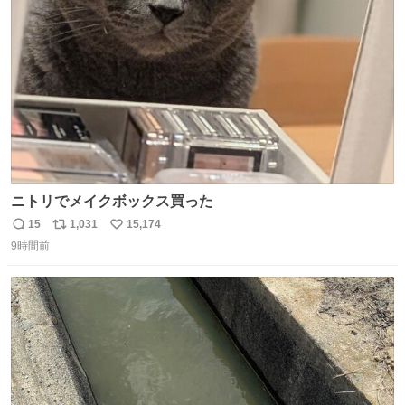
えて言葉を選んで、まるく収めてくれたんだなと思った
ト
数
数
ニトリでメイクボックス買った
15
1,031
15,174
返
リ
い
9時間前
信
ポ
い
数
ス
ね
ト
数
数