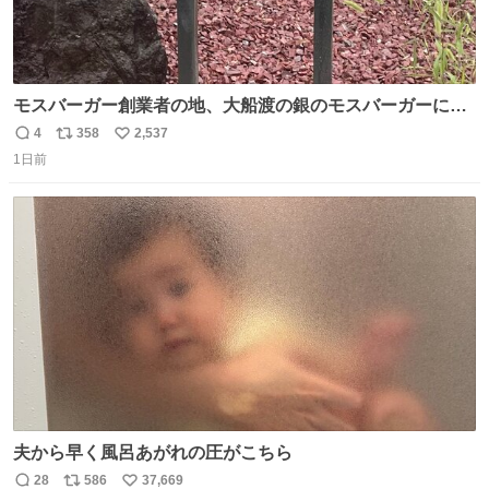
モスバーガー創業者の地、大船渡の銀のモスバーガーに一
礼。
4
358
2,537
返
リ
い
1日前
信
ポ
い
数
ス
ね
ト
数
数
夫から早く風呂あがれの圧がこちら
28
586
37,669