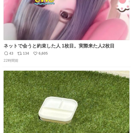
ネットで会うと約束した人 1枚目。実際来た人2枚目
43
134
6,605
返
リ
い
22時間前
信
ポ
い
数
ス
ね
ト
数
数