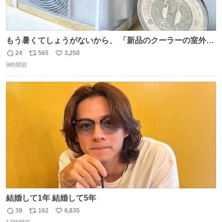
もう暑くてしょうがないから、 「新品のクーラーの室外機
のミニチュア」 でも見ていってよ
24
565
3,250
返
リ
い
9時間前
信
ポ
い
数
ス
ね
ト
数
数
結婚して1年 結婚して5年
39
162
6,835
返
リ
い