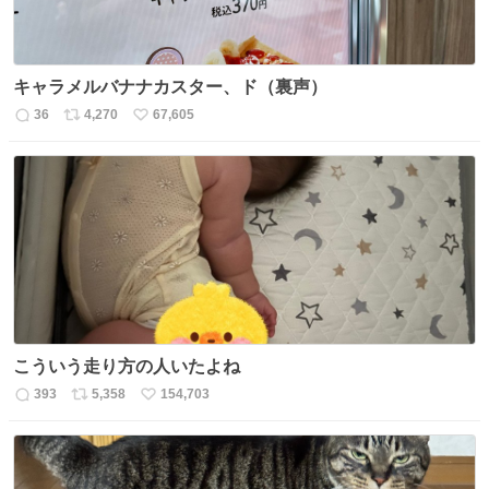
キャラメルバナナカスター、ド（裏声）
36
4,270
67,605
返
リ
い
信
ポ
い
数
ス
ね
ト
数
数
こういう走り方の人いたよね
393
5,358
154,703
返
リ
い
信
ポ
い
数
ス
ね
ト
数