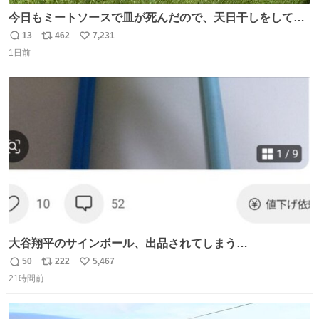
今日もミートソースで皿が死んだので、天日干しをしてい
ます🍝 ありがとう先人の知恵
13
462
7,231
返
リ
い
1日前
信
ポ
い
数
ス
ね
ト
数
数
大谷翔平のサインボール、出品されてしまう…
50
222
5,467
返
リ
い
21時間前
信
ポ
い
数
ス
ね
ト
数