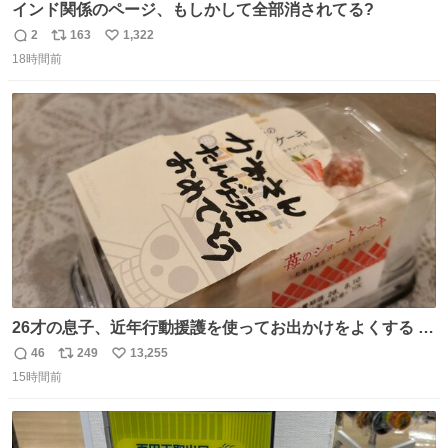
インド関係のページ、もしかして全部消されてる?
2
163
1,322
返
リ
い
18時間前
信
ポ
い
数
ス
ね
ト
数
数
26才の息子、近年行動援護を使ってお出かけをよくする 親
との外出はもう嫌らしい。 中身は小学生位なのに小癪な😅
46
249
13,255
返
リ
い
昨日は夜のショッピングモールに行った 先に寝といてよ❗
15時間前
信
ポ
い
と何度も何度も言い残して。 起きたら冷蔵庫に… ああ、こ
数
ス
ね
れ買いに行ってくれたんだ…😭
ト
数
数