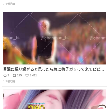
返
リ
い
22時間前
信
ポ
い
数
ス
ね
ト
数
数
普通に通り過ぎると思ったら急に椅子ガッって来てビビっ
た。そんでまじいい匂い。← #超特急_ESCORT
3
115
3,411
返
リ
い
10時間前
信
ポ
い
数
ス
ね
ト
数
数