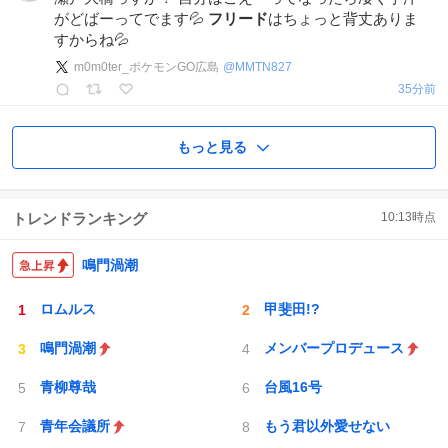
がどばーってでます💦
フリード
はちょっと背丈ありま
すからね💦
m0m0ter_ポケモンGO広島
@
MMTN827
35分前
もっと見る
トレンドランキング
10:13
時点
鳴門渦潮
ロムルス
甲斐田!?
鳴門渦潮
メンバープロデュース
青柳尊哉
台風16号
青年会議所
もう君以外愛せない