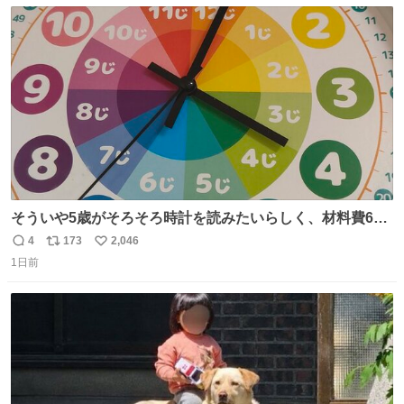
数
ス
ね
ト
数
数
そういや5歳がそろそろ時計を読みたいらしく、材料費600
円で作れる知育時計作ってみた！ めっちゃ簡単！ ありがと
4
173
2,046
返
リ
い
う先人！
1日前
信
ポ
い
数
ス
ね
ト
数
数