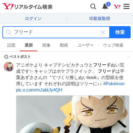
i
ログイン
ID新規取得
検索
キ
ー
話題
最新
画像
動画
ユーザー
ウェブ検索
ワ
ベストポスト
ー
ド
アニポケより キャプテンピカチュウと
フリード
ぬい完
を
成です✨ キャップはポケプラクイック、
フリード
は平
消
栗あずささんの『てづくり推しぬいbook』の型紙を使
す
用しています それぞれの説明はツリーに↓↓
#
Pokémon
pic.x.com/mJabLfy4QH