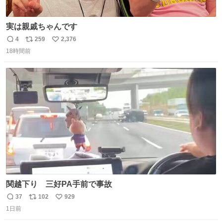
実は親戚ちゃんです
4
259
2,376
返
リ
い
18時間前
信
ポ
い
数
ス
ね
ト
数
数
関越下り 三好PA手前で事故
37
102
929
返
リ
い
1日前
信
ポ
い