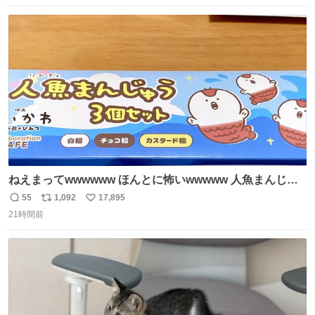
数
ス
ね
ト
数
数
ねえまってwwwwww ほんとに怖いwwwww 人魚まんじゅ
う買ってきたから私も永遠のいのちを…ぐへへ…と思いな
55
1,092
17,895
返
リ
い
がら1つ食べたら 奥歯欠けたんだけど！！！！？？？ しか
21時間前
信
ポ
い
もガッツリ😭 まんじゅうだよ？？？？？？ ガリッて言っ
数
ス
ね
たから何？と思って口から出したら自分の歯wwwwww セ
ト
数
数
イレーンの呪いじゃん😭