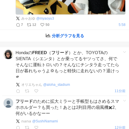
みゃおゆ
@
myaoyu3
7
12
50
5:58
分析グラフを見る
Hondaの
FREED
（
フリード
）とか、TOYOTAの
SIENTA（シエンタ）とか乗ってるヤツってさ、何で
そんなに運転トロいの？そんなにチンタラ走ってたら
日が暮れちゃうよ💢もっと軽快に走れないの？退けっ
🫵
オリエちゃん
@
aloha_stadium
12分前
フリード
のために拡大ミラーと手帳型もはさめるスマ
ホホルダー？も買った！あとは2列目用の扇風機✖️2、
何がいるかなーー
𝕟𝕒𝕟𝕒
@
SushiNamami
13分前