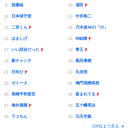
冠番組
濵田
日本保守党
中井裕二
二宮くん
乃木坂46の「の」
はましげ
W結婚
いい試合だった
青王
新チャンテ
黒田勇樹
日向ひ
丸佳浩
ガミーヌ
鳴門渦潮高校
長崎平和宣言
産まれてる
海外展開
五十幡亮汰
ラコちん
元天竺鼠
100位まで見る