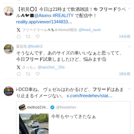
【初見️⭕️】今日は21時まで飲酒雑談！🍻
フリード
ラベ
ル⛺🐦‍⬛
@Atoms
#
REALITY
で配信中！
reality.app/viewer/1344833…
フリードラベル⛺🐤＠Atoms9期生
@
freed_ravel
14分前
返信先:
@
toutin3
そうなんです、あのサイズの車いいなぁと思ってて、
今日
フリード
試乗しましたけど、悩みます🤔
さっちぃ
@
sacchixi__05s
19分前
i-DCD車ね。 ヴェゼルはわかるけど、
フリード
はあま
り止まるイメージない。
x.com/freedehev/stat…
method234...
@freedehev
今年もやってきたなぁ