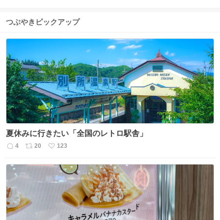
つぶやきピックアップ
夏休みに行きたい「全国のレトロ駅舎」
4
20
123
返
リ
い
信
ポ
い
数
ス
ね
ト
数
数