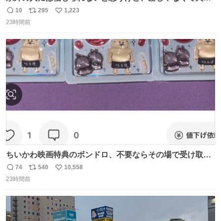
灰です🌋 #桜島
10
295
1,223
返
リ
い
23時間前
信
ポ
い
数
ス
ね
ト
数
数
ちいかわ映画特典のボンドロ、不要ならその場で受け取り
辞退すれば良いのに白々しい
74
540
10,558
返
リ
い
23時間前
信
ポ
い
数
ス
ね
ト
数
数