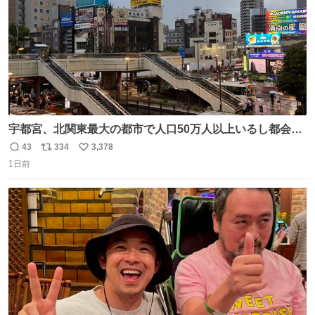
宇都宮、北関東最大の都市で人口50万人以上いるし都会何
だろうなと思っていたら想像以上に都会で興奮した
43
334
3,378
返
リ
い
1日前
信
ポ
い
数
ス
ね
ト
数
数