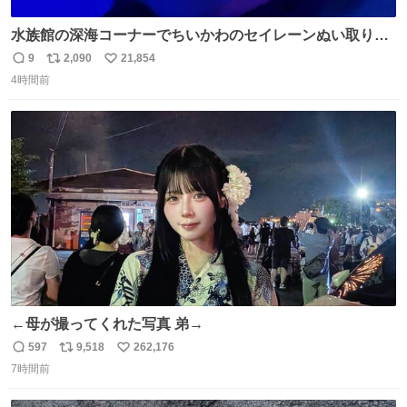
水族館の深海コーナーでちいかわのセイレーンぬい取り出
したら目光っててビビりました #ちいかわ
9
2,090
21,854
返
リ
い
4時間前
信
ポ
い
数
ス
ね
ト
数
数
←母が撮ってくれた写真 弟→
597
9,518
262,176
返
リ
い
7時間前
信
ポ
い
数
ス
ね