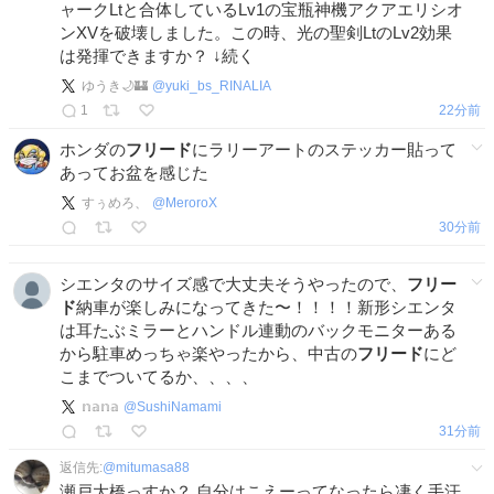
ャークLtと合体しているLv1の宝瓶神機アクアエリシオ
ンXVを破壊しました。この時、光の聖剣LtのLv2効果
は発揮できますか？ ↓続く
ゆうき🌙🏰
@
yuki_bs_RINALIA
1
23分前
ホンダの
フリード
にラリーアートのステッカー貼って
あってお盆を感じた
すぅめろ、
@
MeroroX
30分前
シエンタのサイズ感で大丈夫そうやったので、
フリー
ド
納車が楽しみになってきた〜！！！！新形シエンタ
は耳たぶミラーとハンドル連動のバックモニターある
から駐車めっちゃ楽やったから、中古の
フリード
にど
こまでついてるか、、、、
𝕟𝕒𝕟𝕒
@
SushiNamami
31分前
返信先:
@
mitumasa88
瀬戸大橋っすか？ 自分はこえーってなったら凄く手汗