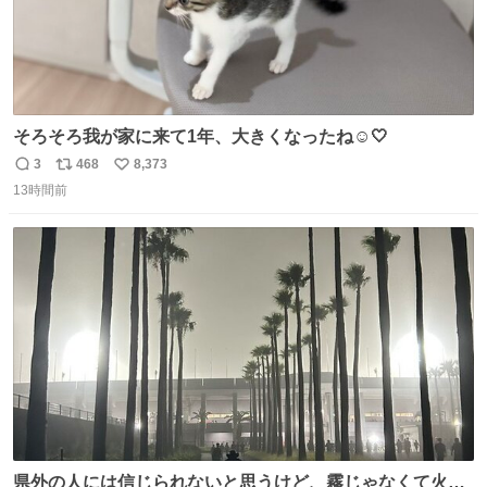
そろそろ我が家に来て1年、大きくなったね☺️🤍
3
468
8,373
返
リ
い
13時間前
信
ポ
い
数
ス
ね
ト
数
数
県外の人には信じられないと思うけど、霧じゃなくて火山