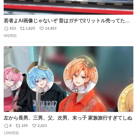
若者よAI画像じゃないぞ 昔はガチで2リットル売ってたん
やでw
433
1,625
14,403
返
リ
い
9時間前
信
ポ
い
数
ス
ね
ト
数
数
左から長男、三男、父、次男、末っ子 家族旅行すぎてしぬ
8
105
2,421
返
リ
い
18時間前
信
ポ
い