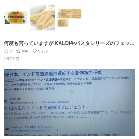
何度も言っていますが KALDI生パスタシリーズのフェット
チーネは 真剣(ガチ)で美味いぞ
3
456
5,232
返
リ
い
14時間前
信
ポ
い
数
ス
ね
ト
数
数