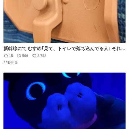
新幹線にて むすめ｢見て、トイレで落ち込んでる人｣ それに
しか見えなくなった どうしてくれるんだ
15
506
3,782
返
リ
い
22時間前
信
ポ
い
数
ス
ね
ト
数
数