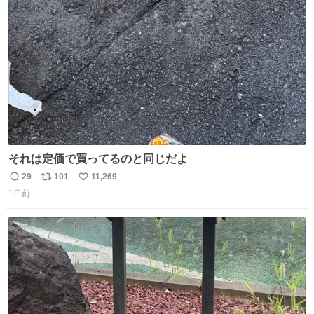
ト
数
数
それは定価で買ってるのと同じだよ
29
101
11,269
返
リ
い
1日前
信
ポ
い
数
ス
ね
ト
数
数