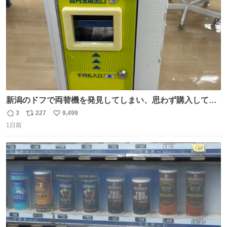
新潟のドフで両替機を発見してしまい、思わず購入してし
まい大阪に発送するイベントが発生
3
227
9,499
返
リ
い
1日前
信
ポ
い
数
ス
ね
ト
数
数