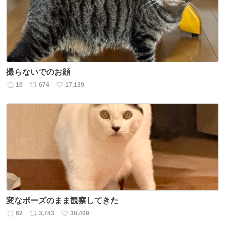
数
撮らないでのお顔
10
674
17,139
返
リ
い
信
ポ
い
数
ス
ね
ト
数
数
変なポーズのまま観察してきた
62
3,743
38,409
返
リ
い