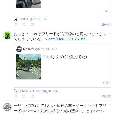
5:55
NA0T🚦
@
NA0T_TS
19分前
おっと？ これは
フリード
が右車線のど真ん中で止まっ
てしまっている！
x.com/Mar033FD2R/sta…
Masami
@Mar033FD2R
i-dcdはクソ(4台死んでた)
5:45
茶葉氏 🍵🧉
@
haku_cb1000
19分前
一旦ナビ電投げておいた 龍神の覇王ジークヤマト
フリ
ード
のバースト効果で相手の光の聖剣Lt、セイバーシ