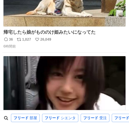
帰宅したら娘がもののけ姫みたいになってた
36
1,027
26,049
返
リ
い
6時間前
信
ポ
い
数
ス
ね
ト
数
数
フリード
部屋
フリード
シエンタ
フリード
受注
フリー
これがテレビで放送されてたの最高すぎる