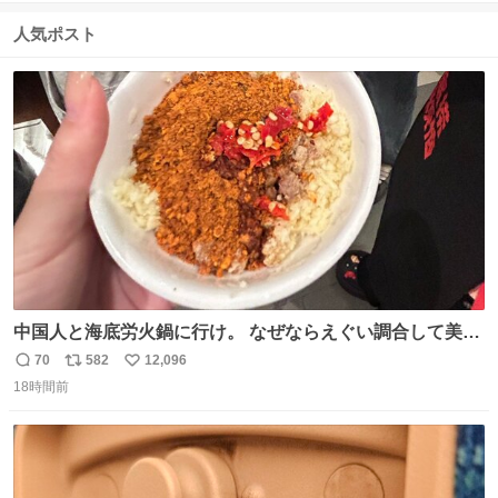
信
ポ
い
数
ス
ね
人気ポスト
ト
数
数
中国人と海底労火鍋に行け。 なぜならえぐい調合して美味
しすぎる ソースを作ってくれるから。
70
582
12,096
返
リ
い
18時間前
信
ポ
い
数
ス
ね
ト
数
数