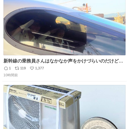
数
新幹線の乗務員さんはなかなか声をかけづらいのだけど😅
ルミエールの運転士さん、運転台にカメラマン向けたらお
1
119
1,377
返
リ
い
二人で敬礼🫡✨ 暗くて上手く撮れないなぁ…な顔してた
10時間前
信
ポ
い
ら、わざわざ車外に出て来てくださり✨ 「フリー素材なの
数
ス
ね
で載せて大丈夫です！」と自ら言ってくださる親切気さく
ト
数
数
なS運転士さん感謝