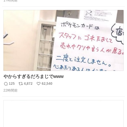
17時間前
信
ポ
い
数
ス
ね
ト
数
数
やからすぎるだろまじでwww
125
4,872
62,540
返
リ
い
22時間前
信
ポ
い
数
ス
ね
ト
数
数