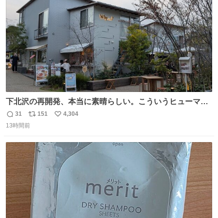
数
下北沢の再開発、本当に素晴らしい。こういうヒューマン
スケールの開発がいいんだよ。
31
151
4,304
返
リ
い
13時間前
信
ポ
い
数
ス
ね
ト
数
数