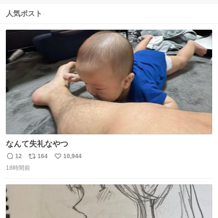
信
ポ
い
数
ス
ね
人気ポスト
ト
数
数
なんて失礼なやつ
12
164
10,944
返
リ
い
18時間前
信
ポ
い
数
ス
ね
ト
数
数