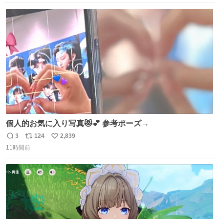
数
ス
ね
ト
数
数
個人的お気に入り写真😻💕 参考ポーズ→
3
124
2,839
返
リ
い
11時間前
信
ポ
い
数
ス
ね
ト
数
数