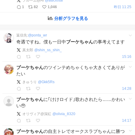
フルーム@AI
@
atticiosai
1
82
1,046
昨日 11:25
分析グラフを見る
返信先:
@
ponta_wr
奇遇ですね。僕も一日中
ブーケちゃん
の事考えてます
真太郎
@
shin_ss_shin_
15:16
ブーケちゃん
のツインテめちゃくちゃ大きくてありが
たい
きゅうり
@
Gkk5Rs
14:28
ブーケちゃん
に｢けけロイド｣歌わされたら……かわい
い🥹
オリヴィア@深紅
@
olivia_8320
14:17
ブーケちゃん
の自主トレでオークスラブちゃんに勝つ