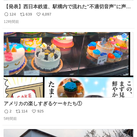
【発表】西日本鉄道、駅構内で流れた“不適切音声”に声明
「被害届も検討」 news.livedoor.com/article/detail… 4日
124
639
4,097
返
リ
い
に西鉄福岡（天神）駅および薬院駅で発生した駅構内放送
12時間前
信
ポ
い
事案について声明を公表した。「第三者によって駅構内放
数
ス
ね
送設備に外部から不正に音声が流された可能性も含めて確
ト
数
数
認を実施」と説明した。
アメリカの楽しすぎるケーキたち①
2
114
925
返
リ
い
5時間前
信
ポ
い
数
ス
ね
ト
数