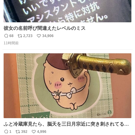
彼女の名前呼び間違えたレベルのミス
68
2,723
34,906
返
リ
い
11時間前
信
ポ
い
数
ス
ね
ト
数
数
ふと冷蔵庫見たら、脳天を三日月宗近に突き刺されてるく
りまんじゅうパイセンが
1
392
4,996
返
リ
い