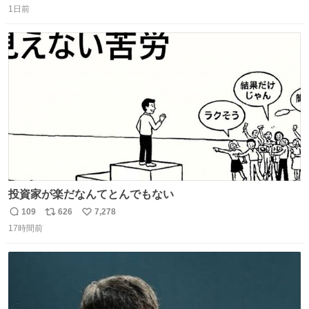
1日前
信
ポ
い
数
ス
ね
ト
数
数
投資家が楽だなんてとんでもない
109
626
7,278
返
リ
い
17時間前
信
ポ
い
数
ス
ね
ト
数
数