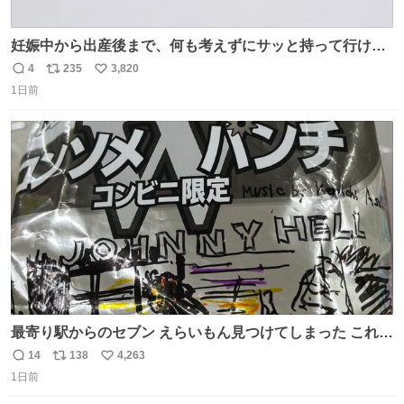
妊娠中から出産後まで、何も考えずにサッと持って行ける
ようなショルダーバッグが欲しいな〜と思っていたのだけ
4
235
3,820
返
リ
い
ど snidelでめちゃくちゃピッタリなものを見つけたので買
1日前
信
ポ
い
った！✨ スマホと小物とペットボトルが入るの最高すぎる
数
ス
ね
🥹 しかもスマホ入れ独立してるしファスナーない！地味に
ト
数
数
嬉しいやつ！！！
最寄り駅からのセブン えらいもん見つけてしまった これ売
ってくれへんかな… #浅井健一 #ポテチ #ロックの名盤
14
138
4,263
返
リ
い
1日前
信
ポ
い
数
ス
ね