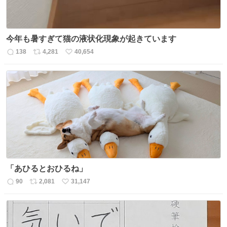
今年も暑すぎて猫の液状化現象が起きています
138
4,281
40,654
返
リ
い
信
ポ
い
数
ス
ね
ト
数
数
「あひるとおひるね」
90
2,081
31,147
返
リ
い
信
ポ
い
数
ス
ね
ト
数