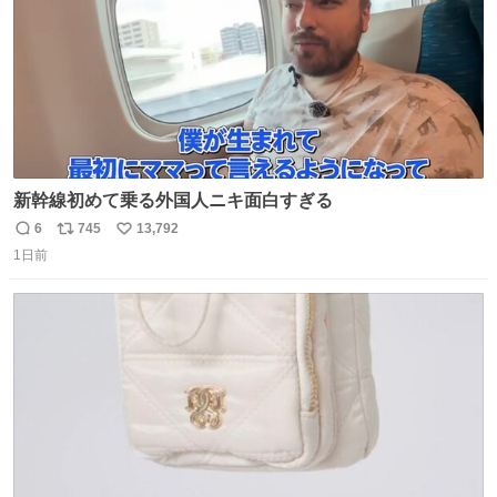
新幹線初めて乗る外国人ニキ面白すぎる
6
745
13,792
返
リ
い
1日前
信
ポ
い
数
ス
ね
ト
数
数