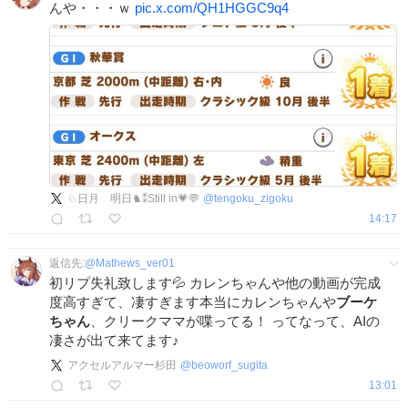
んや・・・ｗ
pic.x.com/QH1HGGC9q4
♘日月 明日♞⁑Still in💗💬
@
tengoku_zigoku
14:17
返信先:
@
Mathews_ver01
初リプ失礼致します💦 カレンちゃんや他の動画が完成
度高すぎて、凄すぎます本当にカレンちゃんや
ブーケ
ちゃん
、クリークママが喋ってる！ ってなって、AIの
凄さが出て来てます♪
アクセルアルマー杉田
@
beoworf_sugita
13:01