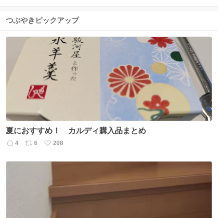
つぶやきピックアップ
夏におすすめ！ カルディ購入品まとめ
4
6
208
返
リ
い
信
ポ
い
数
ス
ね
ト
数
数