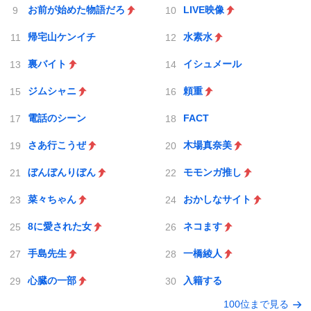
お前が始めた物語だろ
LIVE映像
帰宅山ケンイチ
水素水
裏バイト
イシュメール
ジムシャニ
頼重
電話のシーン
FACT
さあ行こうぜ
木場真奈美
ぼんぼんりぼん
モモンガ推し
菜々ちゃん
おかしなサイト
8に愛された女
ネコます
手島先生
一橋綾人
心臓の一部
入籍する
100位まで見る