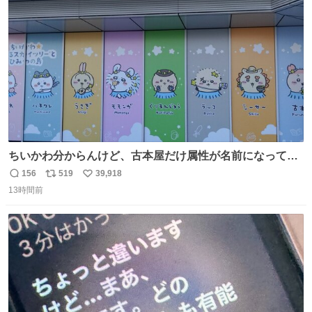
ト
数
数
ちいかわ分からんけど、古本屋だけ属性が名前になってる
のはどういうこと？
156
519
39,918
返
リ
い
13時間前
信
ポ
い
数
ス
ね
ト
数
数