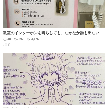
教室のインターホンを鳴らしても、なかなか誰も出ないこ
とがあります…。 もしかすると「電話の出方」に困ってい
48
292
4,176
返
リ
い
るのかもしれません。 そこで「何を話せばいいか」が見え
1日前
信
ポ
い
る手引きを用意して、安心して電話に出られるようにしま
数
ス
ね
す。 インターホンの応対も大切なコミュニケーションの学
ト
数
数
びです。