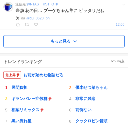
返信先:
@
NTAS_TKST_OTK
🔵🦁 花の日…
ブーケちゃん
💐に ピッタリだね
da
@
du_0620_ph
12:05
もっと見る
トレンドランキング
16:53
時点
お前が始めた物語だろ
民間負担
優木せつ菜ちゃん
ギランバレー症候群
非常に残念
相葉リミックス
前例ない
黒い流れ星
クックロビン音頭