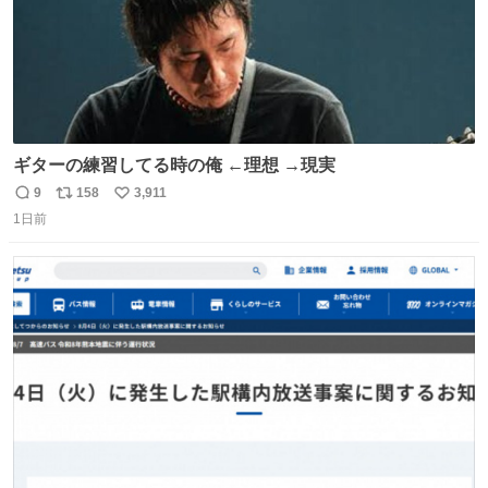
ギターの練習してる時の俺 ←理想 →現実
9
158
3,911
返
リ
い
1日前
信
ポ
い
数
ス
ね
ト
数
数