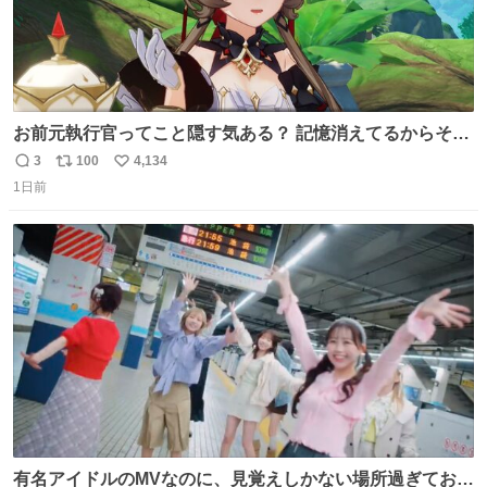
お前元執行官ってこと隠す気ある？ 記憶消えてるからそん
な考えに至らないだろうけどさ…
3
100
4,134
返
リ
い
1日前
信
ポ
い
数
ス
ね
ト
数
数
有名アイドルのMVなのに、見覚えしかない場所過ぎておも