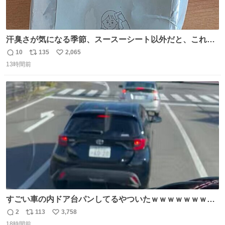
汗臭さが気になる季節、スースーシート以外だと、これが
とにかくスッキリする。2年くらい前に #生活は踊る で紹
10
135
2,065
返
リ
い
介したやつ。おじさんにもおばさんにもオススメだ。ドラ
13時間前
信
ポ
い
ストに売ってるぞ。ドライシャンプーって書いてあるけど
数
ス
ね
汗拭きシートみたいなもの。耳裏襟足首筋がんがん拭いて
ト
数
数
汗臭不安を解消。
すごい車の内ドア台パンしてるやついたｗｗｗｗｗｗｗｗ
ｗｗｗｗｗｗ
2
113
3,758
返
リ
い
18時間前