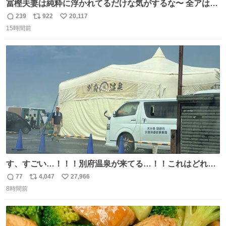
冨樫夫妻は純粋に浮かれてるだけな気がするな〜 全アはこ
こに自分の市場価値的なものを上乗せするので、 すっぴん
239
922
20,117
返
リ
い
＆寝起きのボサボサ頭でも「今日も可愛いね」が止まらな
15時間前
信
ポ
い
い。放っておくと永遠に髪撫でてきて作業進まない()
数
ス
ね
156cm40kg、年中日焼け止めとお友達の私より綺麗な手や
ト
数
数
めてもろて とか言う
す、すごい…！！！別府温泉が来てる…！！これはどれぐ
らい待つんだろう…
77
4,047
27,966
返
リ
い
8時間前
信
ポ
い
数
ス
ね
ト
数
数