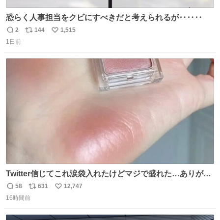
恐らく人事担当をクビにすべきだと考えられるが‥‥‥
2
144
1,515
返
リ
い
1日前
信
ポ
い
数
ス
ね
ト
数
数
Twitter信じてこれ涙袋入れたけどマジで盛れた…ありがと
う…
58
631
12,747
返
リ
い
16時間前
信
ポ
い
数
ス
ね