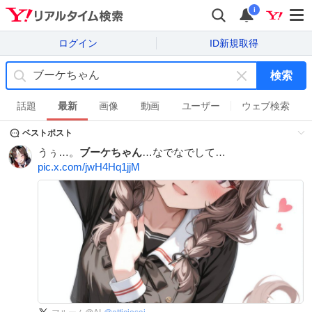
i
ログイン
ID新規取得
検索
キ
ー
話題
最新
画像
動画
ユーザー
ウェブ検索
ワ
ベストポスト
ー
ド
うぅ…。
ブーケちゃん
…なでなでして…
を
pic.x.com/jwH4Hq1jjM
消
す