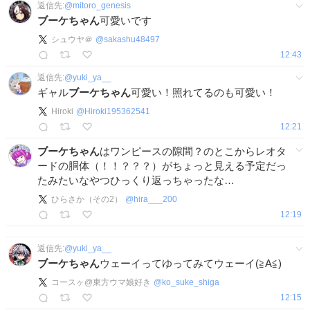
返信先:
@
mitoro_genesis
ブーケちゃん
可愛いです
シュウヤ＠
@
sakashu48497
12:43
返信先:
@
yuki_ya__
ギャル
ブーケちゃん
可愛い！照れてるのも可愛い！
Hiroki
@
Hiroki195362541
12:21
ブーケちゃん
はワンピースの隙間？のとこからレオタ
ードの胴体（！！？？？）がちょっと見える予定だっ
たみたいなやつひっくり返っちゃったな…
ひらさか（その2）
@
hira___200
12:19
返信先:
@
yuki_ya__
ブーケちゃん
ウェーイってゆってみてウェーイ(≧A≦)
コースヶ@東方ウマ娘好き
@
ko_suke_shiga
12:15