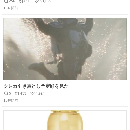
256
850
53,135
返
リ
い
13時間前
信
ポ
い
数
ス
ね
ト
数
数
クレカ引き落とし予定額を見た
5
453
4,924
返
リ
い
15時間前
信
ポ
い
数
ス
ね
ト
数
数