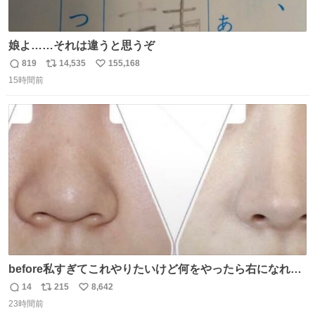
娘よ……それは違うと思うぞ
819
14,535
155,168
返
リ
い
15時間前
信
ポ
い
数
ス
ね
ト
数
数
before私すぎてこれやりたいけど何をやったら右になれる
の
14
215
8,642
返
リ
い
23時間前
信
ポ
い