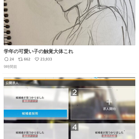
学年の可愛い子の触覚大体これ
24
662
23,933
返
リ
い
9時間前
信
ポ
い
数
ス
ね
ト
数
数