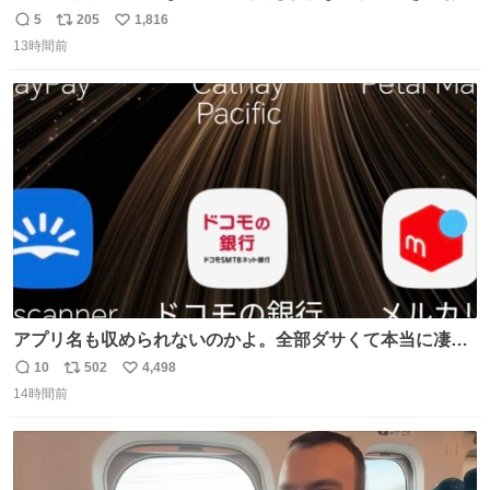
ろいな
5
205
1,816
返
リ
い
13時間前
信
ポ
い
数
ス
ね
ト
数
数
アプリ名も収められないのかよ。全部ダサくて本当に凄
い。 https://t.co/LemyLGyVkR
10
502
4,498
返
リ
い
14時間前
信
ポ
い
数
ス
ね
ト
数
数