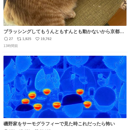
ブラッシングしてもうんともすんとも動かないから京都の
寺にある庭みたいになってる
27
1,925
19,762
返
リ
い
13時間前
信
ポ
い
数
ス
ね
ト
数
数
磯野家をサーモグラフィーで見た時これだったら怖い