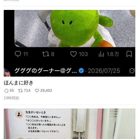
信
ポ
い
数
ス
ね
ト
数
数
ほんまに好き
55
714
29,402
返
リ
い
19時間前
信
ポ
い
数
ス
ね
ト
数
数