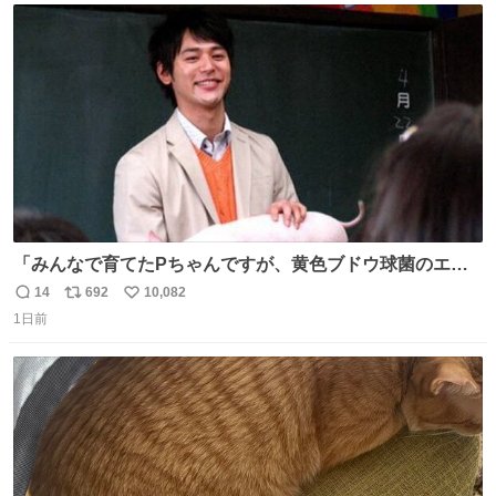
ト
数
数
「みんなで育てたPちゃんですが、黄色ブドウ球菌のエン
テロトキシン（耐熱性毒素）が検出されたので、議論する
14
692
10,082
返
リ
い
までもなく処分が決まりました」
1日前
信
ポ
い
数
ス
ね
ト
数
数