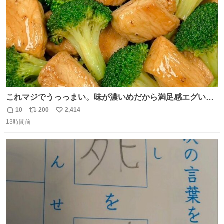
これマジでうっっまい。味が濃いめだから満足感エグいし
1週間で3キロ痩せた😭
10
200
2,414
返
リ
い
13時間前
信
ポ
い
数
ス
ね
ト
数
数