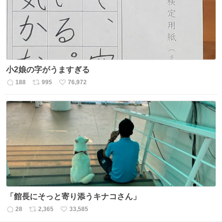
数
小2娘の字がうますぎる
188
995
76,972
返
リ
い
信
ポ
い
数
ス
ね
ト
数
数
「館長にそっと寄り添うキナコさん」
28
2,365
33,585
返
リ
い