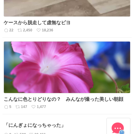
ケースから脱走して虚無なピヨ
22
2,450
18,236
返
リ
い
信
ポ
い
数
ス
ね
ト
数
数
こんなに色とりどりなの？ みんなが撮った美しい朝顔
5
147
1,477
返
リ
い
信
ポ
い
数
ス
ね
「にんぎょになっちゃった」
ト
数