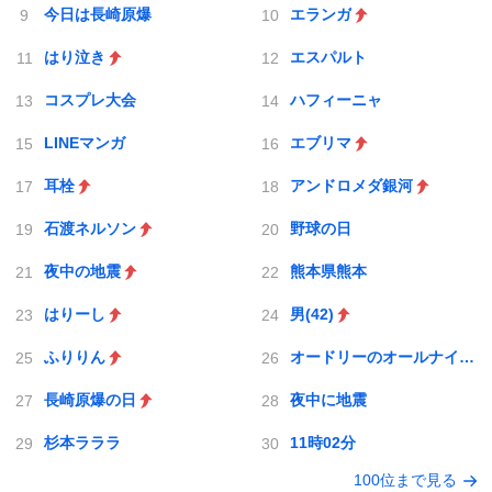
今日は長崎原爆
エランガ
はり泣き
エスパルト
コスプレ大会
ハフィーニャ
LINEマンガ
エブリマ
耳栓
アンドロメダ銀河
石渡ネルソン
野球の日
夜中の地震
熊本県熊本
はりーし
男(42)
ふりりん
オードリーのオールナイトニッポン
長崎原爆の日
夜中に地震
杉本ラララ
11時02分
100位まで見る