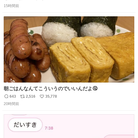
返
リ
い
15時間前
信
ポ
い
数
ス
ね
ト
数
数
朝ごはんなんてこういうのでいいんだよ🤤
643
2,516
35,778
返
リ
い
20時間前
信
ポ
い
数
ス
ね
ト
数
数