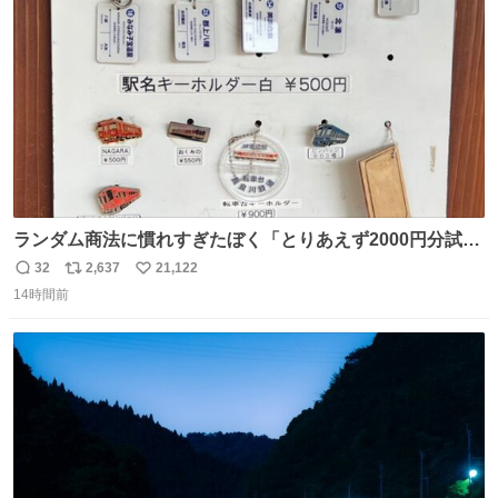
数
ランダム商法に慣れすぎたぼく「とりあえず2000円分試し
てみるか…」 駅員さん「どれが欲しいの？」 ぼく「えっ
32
2,637
21,122
返
リ
い
良いんですか？」 駅員さん「何が…？？」 やっぱランダム
14時間前
信
ポ
い
って悪い文化だ
数
ス
ね
わ！！！！！！！！！！！！！！！！！！！！
ト
数
数