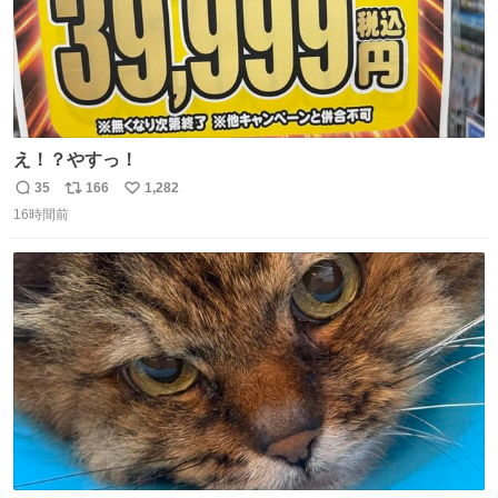
え！？やすっ！
35
166
1,282
返
リ
い
16時間前
信
ポ
い
数
ス
ね
ト
数
数