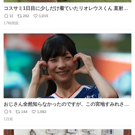
コスサミ1日目に少しだけ着ていたリオレウスくん 直射日
光下で暑すぎて疲労状態 火耐性15ではだめですね 適応珠
11
202
1,015
返
リ
い
Lv1と耐火珠Lv3装備しないと真夏の名古屋は過ごせぬよう
17時間前
信
ポ
い
です #コスサミ2026
数
ス
ね
ト
数
数
おじさん全然知らなかったのですが、この宮地すみれさん
（日向坂46）はマリサポだったのですね。 カメラ目線でに
5
144
1,582
返
リ
い
っこりしていただいたので撮影したものの、全然誰だか知
1日前
信
ポ
い
りませんでした。 マリサポらしいのでこれからは名前覚え
数
ス
ね
ます！！
ト
数