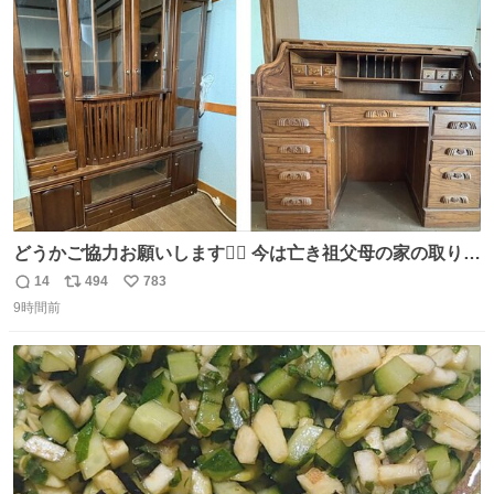
ト
数
数
どうかご協力お願いします🙇‍♂️ 今は亡き祖父母の家の取り壊
しが決まり、どうしても処分して欲しくない食器棚と机の
14
494
783
返
リ
い
引き取り手を探しております この2つは私の祖母が当初一
9時間前
信
ポ
い
目惚れで購入したもので、祖母はc型肝炎で58歳という若
数
ス
ね
さで亡くなりましたが、この家具達をとても大切にしてお
ト
数
数
りました 続く↓