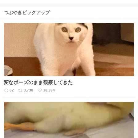
つぶやきピックアップ
変なポーズのまま観察してきた
62
3,738
38,384
返
リ
い
信
ポ
い
数
ス
ね
ト
数
数