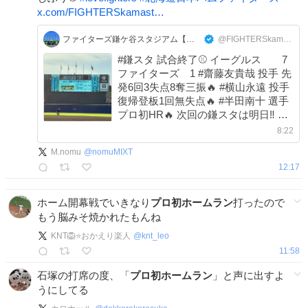
x.com/FIGHTERSkamast…
ファイターズ鎌ケ谷スタジアム【公式】
@FIGHTERSkamasta
#鎌スタ 試合終了⚾️ イーグルス 7
ファイターズ 1 #齋藤友貴哉 投手 先
発6回3失点8奪三振🔥 #横山永遠 投手
復帰登板1回無失点🔥 #半田南十 選手
プロ初HR🔥 次回の鎌スタは明日‼️ 🗓️
8/9(日) 🆚 東北楽天ゴールデンイーグ
8:22
ルス ▼チケット購入はこちら▼
М.nomu
@
nomuMIXT
ticket.fighters.co.jp/farm 明日8/9(日)
12:17
ホーム開幕戦でいきなり
プロ初ホームラン
打ったので
もう脳みそ焼かれたもんね
KNT🦁⭐️おかえり楽人
@
knt_leo
11:58
石塚の打席の度、「
プロ初ホームラン
」と声に出すよ
うにしてる