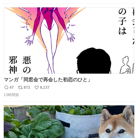
数
ス
ね
ト
数
数
マンガ「同窓会で再会した初恋のひと」
47
872
8,137
返
リ
い
13時間前
信
ポ
い
数
ス
ね
ト
数
数