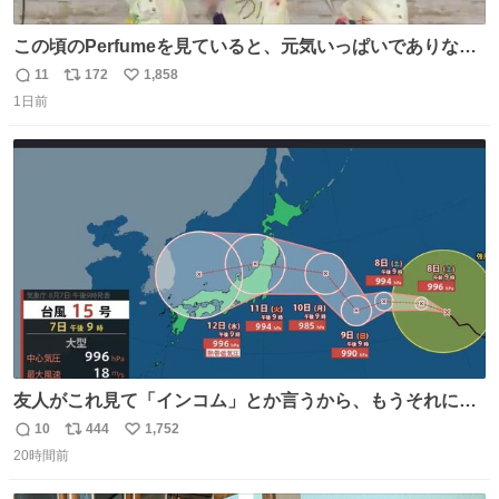
この頃のPerfumeを見ていると、元気いっぱいでありなが
ら決して感情に任せすぎることなく、しっかりと制御され
11
172
1,858
返
リ
い
たダンスであることに新鮮に驚く。3人のあげた足の向き
1日前
信
ポ
い
や角度とか本当に細かな部分まできっちりと揃っていてそ
数
ス
ね
こから積み重ねてきた努力や練習量が見て取れる…
ト
数
数
友人がこれ見て「インコム」とか言うから、もうそれにし
か見えなくなっちゃった。
10
444
1,752
返
リ
い
20時間前
信
ポ
い
数
ス
ね