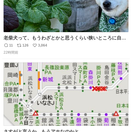
老柴犬って、もうわざとかと思うくらい狭いところに自ら
はまりにいくじゃないですか？ 今朝ガーデニングしてる飼
11
126
3,064
返
リ
い
い主の間にはまってきて、最高に可愛かった♥️
22時間前
信
ポ
い
数
ス
ね
ト
数
数
さすがと言うか、もうアホなのかと