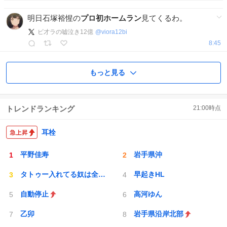
明日石塚裕惺の
プロ初ホームラン
見てくるわ。
ビ才ラの嘘泣き12億
@
viora12bi
8:45
もっと見る
トレンドランキング
21:00
時点
耳栓
平野佳寿
岩手県沖
タトゥー入れてる奴は全員バカです
早起きHL
自動停止
高河ゆん
乙卯
岩手県沿岸北部