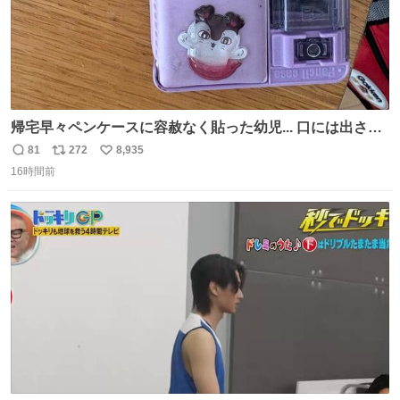
帰宅早々ペンケースに容赦なく貼った幼児... 口には出さぬ
が勿体無い精神で心がざわつく.....ッ
81
272
8,935
返
リ
い
16時間前
信
ポ
い
数
ス
ね
ト
数
数