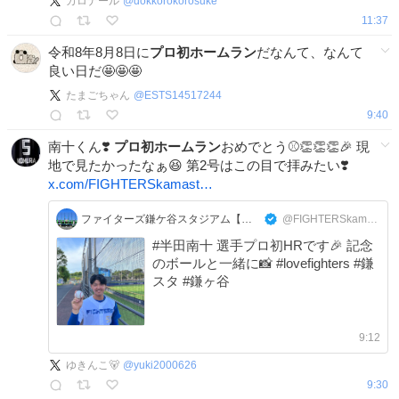
カロナール
@
dokkorokorosuke
11:37
令和8年8月8日に
プロ初ホームラン
だなんて、なんて
良い日だ🤩🤩🤩
たまごちゃん
@
ESTS14517244
9:40
南十くん❣️
プロ初ホームラン
おめでとう⚾️👏👏👏🎉 現
地で見たかったなぁ😆 第2号はこの目で拝みたい❣️
x.com/FIGHTERSkamast…
ファイターズ鎌ケ谷スタジアム【公式】
@FIGHTERSkamasta
#半田南十 選手プロ初HRです🎉 記念
のボールと一緒に📸 #lovefighters #鎌
スタ #鎌ヶ谷
9:12
ゆきんこ🐻
@
yuki2000626
9:30