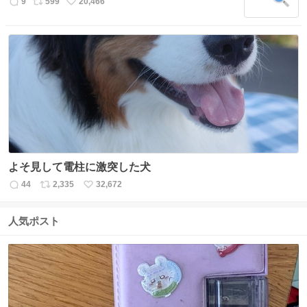
数
9
599
20,466
返
リ
い
信
ポ
い
数
ス
ね
ト
数
数
よそ見して電柱に激突した犬
44
2,335
32,672
返
リ
い
信
ポ
い
数
ス
ね
人気ポスト
ト
数
数