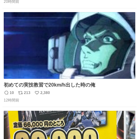
20時間前
信
ポ
い
数
ス
ね
ト
数
数
初めての実技教習で20km/h出した時の俺
10
213
2,380
返
リ
い
12時間前
信
ポ
い
数
ス
ね
ト
数
数