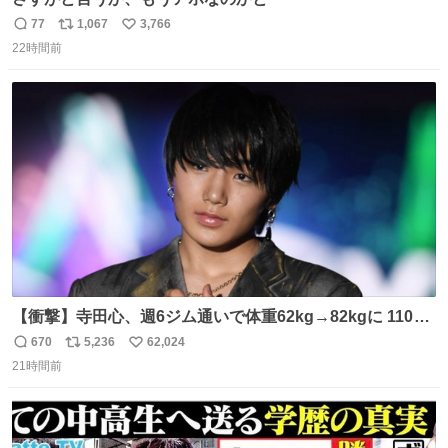
77
1,067
3,766
返
リ
い
22時間前
信
ポ
い
数
ス
ね
ト
数
数
【衝撃】寺田心、週6ジム通いで体重62kg→82kgに 110kg
のベンチプレス持ち上げる姿披露
670
5,236
62,024
返
リ
い
news.livedoor.com/article/detail… 元々自重のみだった
21時間前
信
ポ
い
が、更に筋肉を大きくするためジム通いを開始。筋肉増量
数
ス
ね
のためおにぎり10個、ゼリー飲料3～4本、パスタと毎日4
ト
数
数
千kcalオーバーの食事を摂取し、増量したという。