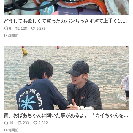
どうしても欲しくて買ったカバンちっさすぎて上手くはめ
ないと荷物入らん。女のカバンってなんでこんなちっさい
6
128
9,275
返
リ
い
の
18時間前
信
ポ
い
数
ス
ね
ト
数
数
昔、おばあちゃんに聞いた事があるよ。 「カイちゃんをい
じめると、アイツが海から上がって来るぞ。」って。
10
233
2,812
返
リ
い
14時間前
信
ポ
い