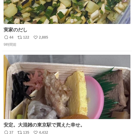
実家のだし
44
122
2,885
返
リ
い
9時間前
信
ポ
い
数
ス
ね
ト
数
数
安定。大混雑の東京駅で買えた幸せ。
37
135
4,432