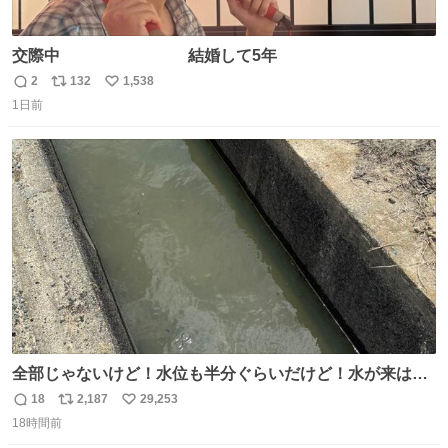
交際中 結婚して5年
2
132
1,538
返
リ
い
1日前
信
ポ
い
数
ス
ね
ト
数
数
全部じゃないけど！水位も半分ぐらいだけど！水が来はじ
めたよ！！！ 作業してくれた方々ありがとーーー
18
2,187
29,253
返
リ
い
ー！！！！！！！！！！！！！！！！！！！！！！！！！
18時間前
信
ポ
い
！