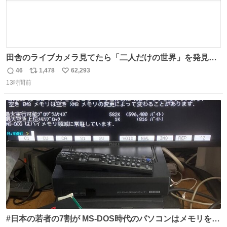
田舎のライブカメラ見てたら「二人だけの世界」を発見し
た
46
1,478
62,293
返
リ
い
13時間前
信
ポ
い
数
ス
ね
ト
数
数
#日本の若者の7割が MS-DOS時代のパソコンはメモリをい