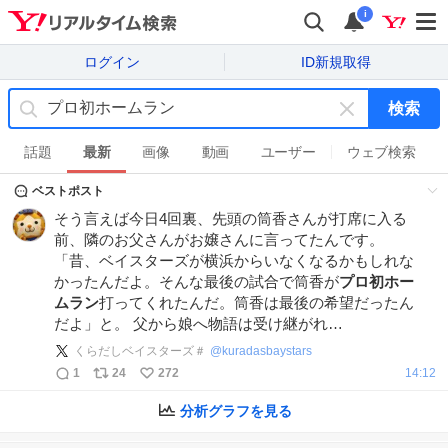
i
ログイン
ID新規取得
検索
キ
ー
話題
最新
画像
動画
ユーザー
ウェブ検索
ワ
ベストポスト
ー
ド
そう言えば今日4回裏、先頭の筒香さんが打席に入る
を
前、隣のお父さんがお嬢さんに言ってたんです。
消
「昔、ベイスターズが横浜からいなくなるかもしれな
す
かったんだよ。そんな最後の試合で筒香が
プロ初ホー
ムラン
打ってくれたんだ。筒香は最後の希望だったん
だよ」と。 父から娘へ物語は受け継がれ…
くらだしベイスターズ＃
@
kuradasbaystars
1
24
272
14:12
分析グラフを見る