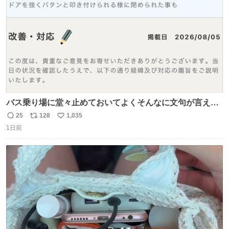
数
バス乗り場に堂々止めておいてよくそんなに文句が言える
ね 運転士は日本人やったのなら韓国人は関係ないし、なん
25
128
1,035
返
リ
い
なら68歳も関係ない…
1日前
信
ポ
い
数
ス
ね
ト
数
数