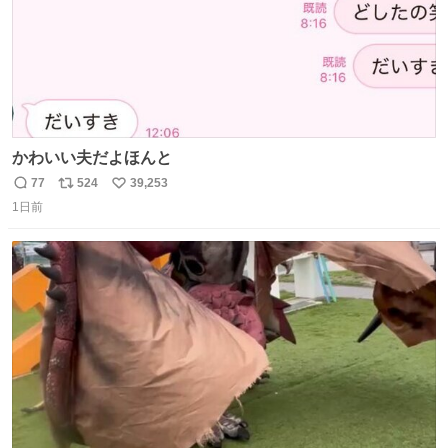
かわいい夫だよほんと
77
524
39,253
返
リ
い
1日前
信
ポ
い
数
ス
ね
ト
数
数