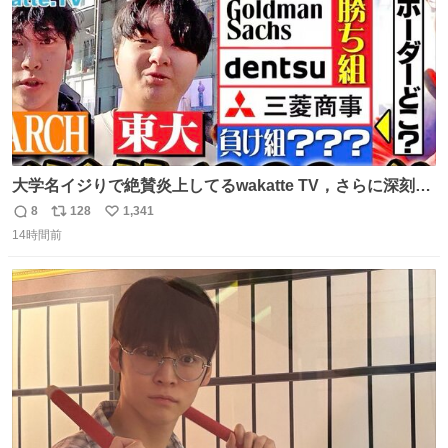
大学名イジりで絶賛炎上してるwakatte TV，さらに深刻な
問題はこっちでは？ ・都内の特定企業に入るのを極度に推
8
128
1,341
返
リ
い
奨し，それ以外の地域で堅実に生きるのを周縁化する ・恋
14時間前
信
ポ
い
愛にかまけ，「陽キャラ」として振る舞うのを極端に中心
数
ス
ね
化する ・院生が研究環境を求め他大学に移るのを批判する
ト
数
数
過去例↓