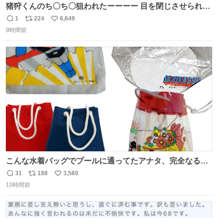
猪狩くんのち〇ち〇狙われたーーーー 目を閉じさせられて
やっとたまたま成功わろた🏀ｗｗ ⠀ そしていつものD見て
1
224
6,649
返
リ
い
おもいっきりボール投げつけんのほんまにｗｗｗｗｗ ぺし
9時間前
信
ポ
い
ょぺしょそぉやもかわよだった💚
数
ス
ね
ト
数
数
こんな水着バッグでプールに通ってたアナタ、完全なる同
世代（笑） #70年代 #80年代 #昭和レトロ
31
188
3,560
返
リ
い
10時間前
信
ポ
い
数
ス
ね
ト
数