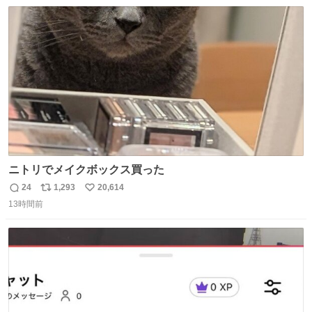
数
ス
ね
ト
数
数
ニトリでメイクボックス買った
24
1,293
20,614
返
リ
い
13時間前
信
ポ
い
数
ス
ね
ト
数
数