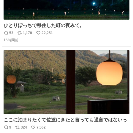
ひとりぼっちで移住した町の夜みて。
53
1,178
22,251
返
リ
い
16時間前
信
ポ
い
数
ス
ね
ト
数
数
ここに泊まりたくて佐渡にきたと言っても過言ではないっ
9
324
7,562
返
リ
い