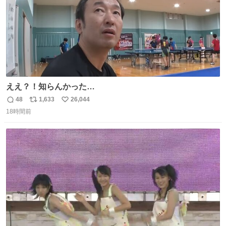
ええ？！知らんかった…
48
1,633
26,044
返
リ
い
18時間前
信
ポ
い
数
ス
ね
ト
数
数