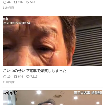
くら増設しても、基本的に640～768KBまでしか使用でき
44
116
563
返
リ
い
なかったことを知らない。 またその改善策としてEMSメモ
11時間前
信
ポ
い
リやXMS、DOSエクステンダなどの手段を使って、なんと
数
ス
ね
かメモリをやりくりしていたことを知らない。
ト
数
数
こいつのせいで電車で爆笑しちまった
10
644
7,117
返
リ
い
15時間前
信
ポ
い
数
ス
ね
ト
数
数