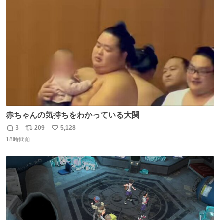
ころ少ないですが見つけたら即買いです🤩❣️
ト
数
数
赤ちゃんの気持ちをわかっている大関
3
209
5,128
返
リ
い
18時間前
信
ポ
い
数
ス
ね
ト
数
数