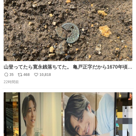
ト
数
数
山登ってたら寛永銭落ちてた。 亀戸正字だから1670年頃に
鋳造されたもの。
35
468
10,818
返
リ
い
22時間前
信
ポ
い
数
ス
ね
ト
数
数