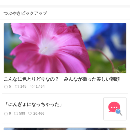
つぶやきピックアップ
こんなに色とりどりなの？ みんなが撮った美しい朝顔
5
145
1,464
返
リ
い
信
ポ
い
数
ス
ね
「にんぎょになっちゃった」
ト
数
数
9
599
20,466
返
リ
い
信
ポ
い
数
ス
ね