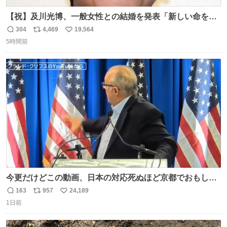
【祝】及川光博、一般女性との結婚を発表「新しい命を授
かっております」 news.livedoor.com/lite/article_d…
304
4,469
19,564
返
リ
い
「私、及川光博はこの度、交際しておりました方と入籍い
5時間前
信
ポ
い
たしました。また、新しい命を授かっております」「今後
数
ス
ね
も変わらず俳優として、ミッチーとして、努力し精進して
ト
数
数
参ります」とつづった。
今更だけどこの動画、日本の対応死ぬほど京都でおもしろ
い。 なんなら敬語で丁寧に煽りまくってるの好き。笑
163
957
24,189
返
リ
い
1日前
信
ポ
い
数
ス
ね