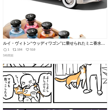
ルイ・ヴィトン“ウッディワゴン”に乗せられたミニ香水コ
フレ、グラデカラーのフレグランスケースも - fashion-
1
104
510
返
リ
い
press.net/news/149472
5時間前
信
ポ
い
数
ス
ね
ト
数
数