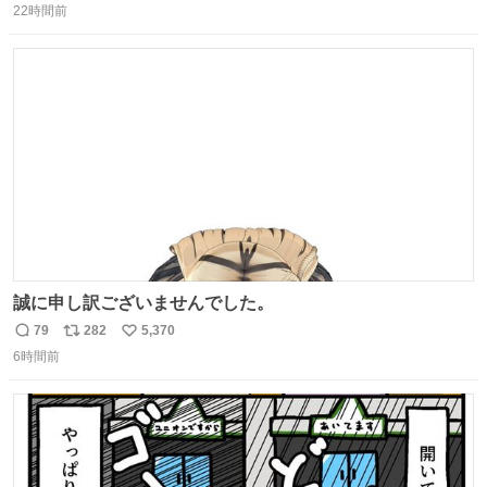
パッサパサなほどええですからね。
22時間前
信
ポ
い
数
ス
ね
ト
数
数
誠に申し訳ございませんでした。
79
282
5,370
返
リ
い
6時間前
信
ポ
い
数
ス
ね
ト
数
数