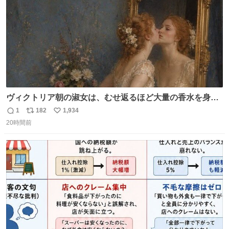
ヴィクトリア朝の淑女は、むせ返るほど大量の香水を身に
つけるものではないとされていた。それでも香水は、髪や
1
182
1,934
返
リ
い
肌の手入れと同じくらい、ヴィクトリア朝の女性達の美容
20時間前
信
ポ
い
習慣に欠かせないものだった。 当時の香水は、現在私たち
数
ス
ね
が知る香水よりも単純な組成で、その大部分は薔薇、菫、
ト
数
数
ベルガモット、