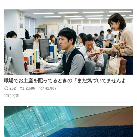
信
ポ
い
猫ちゃんがいた最大級のありがとうありがとうありがとう
数
ス
ね
ね〜〜〜！
ト
数
数
職場でお土産を配ってるときの「まだ気づいてませんよ」
的な演技が毎回シンドい。
252
2,686
41,907
返
リ
い
22時間前
信
ポ
い
数
ス
ね
ト
数
数