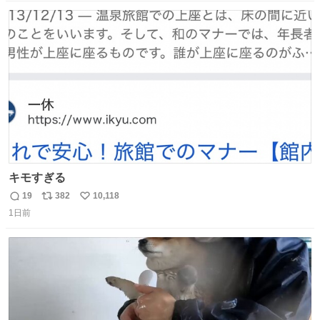
はブランドで自分を飾りキラキラ自慢をする。 #折田楓
数
ス
ね
#merchu
ト
数
数
キモすぎる
19
382
10,118
返
リ
い
1日前
信
ポ
い
数
ス
ね
ト
数
数