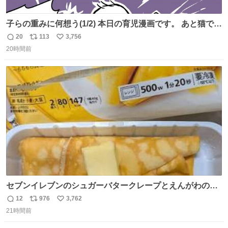
子らの重みに何想う(1/2) 本日の育児漫画です。 あと猫で
す。
20
113
3,756
返
リ
い
20時間前
信
ポ
い
数
ス
ね
ト
数
数
セブンイレブンのシュガーバタークレープとえんがわの寿
司を探している人へ！ シュガーバタークレープは目黒、品
12
976
3,762
返
リ
い
川、蒲田、渋谷、川崎、横浜、鶴見、九州の一部エリア限
21時間前
信
ポ
い
定商品で8月5日に発注が終了したため店舗に置いてあると
数
ス
ね