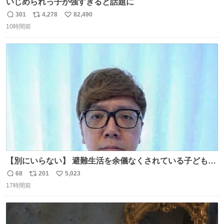
いじめられっ子が強すぎると話題に
301
4,278
82,490
返
リ
い
10時間前
信
ポ
い
数
ス
ね
ト
数
数
【別にいらない】 避難生活を余儀なくされている子どもた
ちのためにヒカキンボックス1000個を寄付させていただき
68
201
5,023
返
リ
い
ました
17時間前
信
ポ
い
数
ス
ね
ト
数
数