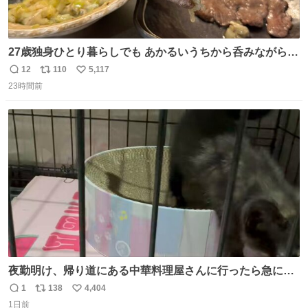
27歳独身ひとり暮らしでも あかるいうちから呑みながらキ
ッチンでひとり焼肉できてしあわせだもん՞ o̴̶̷̥ ̫ o̴̶̷̥ ՞
12
110
5,117
返
リ
い
23時間前
信
ポ
い
数
ス
ね
ト
数
数
夜勤明け、帰り道にある中華料理屋さんに行ったら急に
「トイレニネコチャンイルヨ！ドウブツスキデショ！」と
1
138
4,404
返
リ
い
言われ(好きだけどさ……)とトイレ行ったらまじで可愛い
1日前