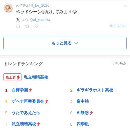
返信先:
@
ill_be_2026
ベッドシーン
挑戦してみます🤤
ユウ
@
ai_yuchika
昨日 23:32
もっと見る
トレンドランキング
8:40
時点
私立朝晴高校
白樺学園
ギラギラホスト高校
ゲヘナ再興委員会
畠中祐
うたであえたら
AI疑惑
私立朝晴高校
四季凪