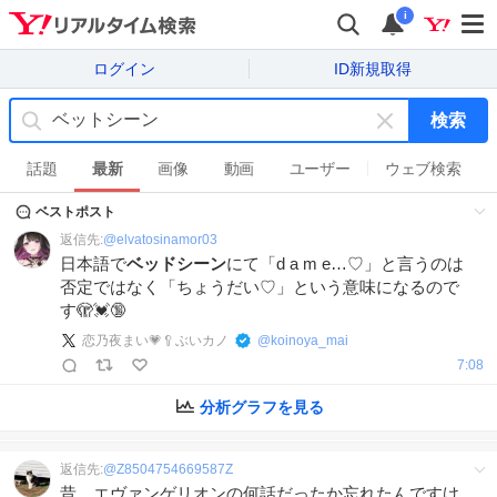
i
ログイン
ID新規取得
検索
キ
ー
話題
最新
画像
動画
ユーザー
ウェブ検索
ワ
ベストポスト
ー
ド
返信先:
@
elvatosinamor03
を
日本語で
ベッドシーン
にて「d a m e…♡」と言うのは
消
否定ではなく「ちょうだい♡」という意味になるので
す
す🫣💓🔞
恋乃夜まい💗🥄ぶいカノ
@
koinoya_mai
7:08
分析グラフを見る
返信先:
@
Z8504754669587Z
昔、エヴァンゲリオンの何話だったか忘れたんですけ