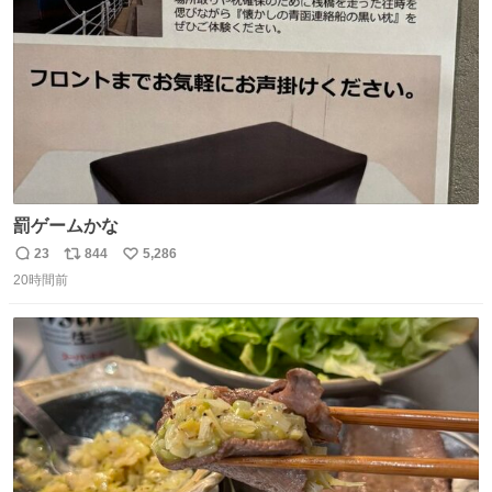
数
罰ゲームかな
23
844
5,286
返
リ
い
20時間前
信
ポ
い
数
ス
ね
ト
数
数