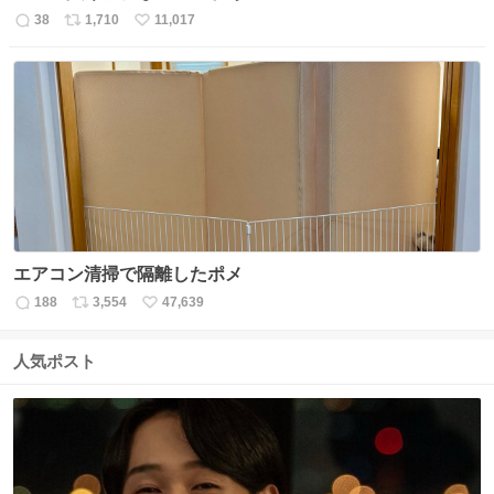
38
1,710
11,017
返
リ
い
信
ポ
い
数
ス
ね
ト
数
数
エアコン清掃で隔離したポメ
188
3,554
47,639
返
リ
い
信
ポ
い
数
ス
ね
人気ポスト
ト
数
数