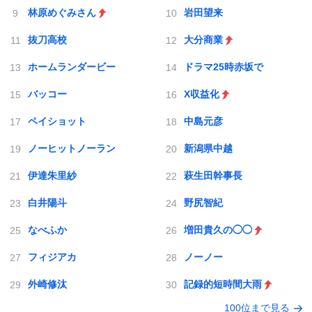
林原めぐみさん
岩田望来
抜刀高校
大分商業
ホームランダービー
ドラマ25時赤坂で
バッコー
X収益化
ペイショット
中島元彦
ノーヒットノーラン
新潟県中越
伊達朱里紗
萩生田幹事長
白井陽斗
野尻智紀
なべふか
増田貴久の◯◯
フィジアカ
ノーノー
外崎修汰
記録的短時間大雨
100位まで見る