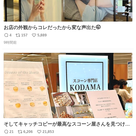
お店の外観からコレだったから変な声出た🤭
4
157
5,889
返
リ
い
9時間前
信
ポ
い
数
ス
ね
ト
数
数
そしてキャッチコピーが最高なスコーン屋さんを見つけて
しまったので思わず買い込んでしまった。スコーンなんて
21
6,206
21,853
返
リ
い