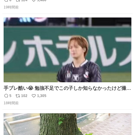
返
リ
い
19時間前
信
ポ
い
数
ス
ね
ト
数
数
手ブレ酷い😭 勉強不足でこの子しか知らなかったけど撮っ
てみた😓😓 #TravisJapan #Jリーグ #松倉海斗
5
102
1,305
返
リ
い
18時間前
信
ポ
い
数
ス
ね
ト
数
数