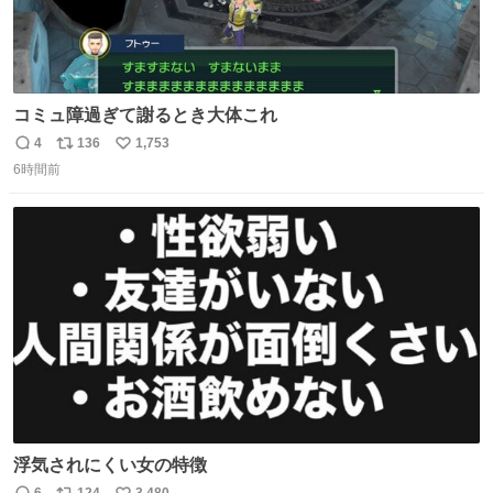
コミュ障過ぎて謝るとき大体これ
4
136
1,753
返
リ
い
6時間前
信
ポ
い
数
ス
ね
ト
数
数
浮気されにくい女の特徴
6
124
3,480