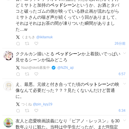
どミサトと加持の
ベッドシーン
というか、お酒とタバ
コと破ったゴムの側が映っている静止画が流れながら
ミサトさんの喘ぎ声が続くっていう回がありまして、
それはそれはお茶の間が凍りついた瞬間がありまし
た…w
くまちき
@
ikitamuk
26分前
ククルカン描いとる
ベッドシーン
か上着脱いでっぱい
見せるシーンか悩みどころ
Nazi@skeb募集中
@
NZN_aji
6:57
え、最悪。元彼と付き合ってた頃の
ベットシーン
の映
像なんて必要だった？？？見たくないんだけど普通
に。
つくね
@
pin_kyy29
6:34
友人と恋愛映画談義になり「ピアノ・レッスン」を30
数年ぶりに観た。当時は中学生だったが、まだR指定