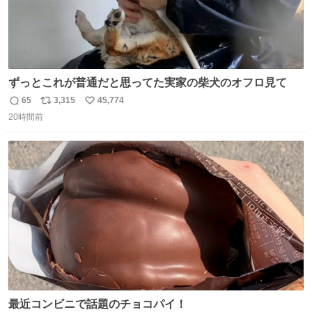
ずっとこれが普通だと思ってた実家の柴犬のオフロ見て
65
3,315
45,774
返
リ
い
20時間前
信
ポ
い
数
ス
ね
ト
数
数
最近コンビニで話題のチョコパイ！