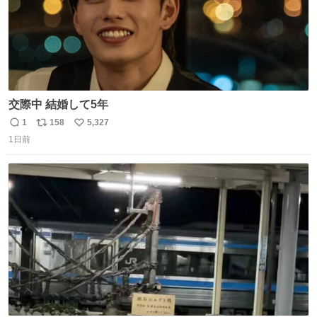
交際中 結婚して5年
1
158
5,327
返
リ
い
1日前
信
ポ
い
数
ス
ね
ト
数
数