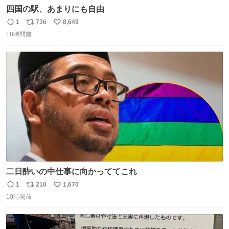
四国の駅、あまりにも自由
1
736
8,649
返
リ
い
18時間前
信
ポ
い
数
ス
ね
ト
数
数
二日酔いの中仕事に向かっててこれ
1
210
1,670
返
リ
い
10時間前
信
ポ
い
数
ス
ね
ト
数