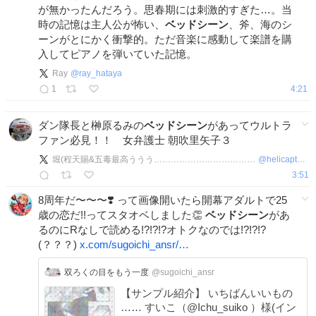
が無かったんだろう。思春期には刺激的すぎた…。当
時の記憶は主人公が怖い、
ベッドシーン
、斧、海のシ
ーンがとにかく衝撃的。ただ音楽に感動して楽譜を購
入してピアノを弾いていた記憶。
Ray
@
ray_hataya
1
4:21
ダン隊長と榊原るみの
ベッドシーン
があってウルトラ
ファン必見！！ 女弁護士 朝吹里矢子３
堀(程天賜&五毒最高ううう………………………………)田
@
helicapter3
3:51
8周年だ〜〜〜❣️ って画像開いたら開幕アダルトで25
歳の恋だ!!ってスタオベしました👏
ベッドシーン
があ
るのにRなしで読める!?!?!?オトクなのでは!?!?!?
(？？？)
x.com/sugoichi_ansr/…
双ろくの目をもう一度
@sugoichi_ansr
【サンプル紹介】 いちばんいいもの
…… すいこ（@Ichu_suiko ）様(イン