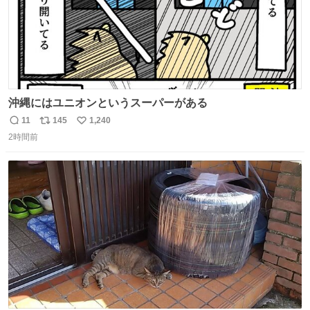
沖縄にはユニオンというスーパーがある
11
145
1,240
返
リ
い
2時間前
信
ポ
い
数
ス
ね
ト
数
数