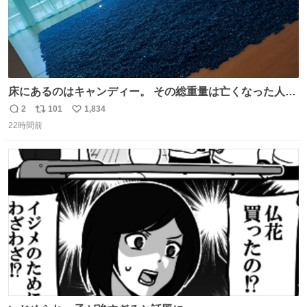
床にあるのはキャンディー。 その総重量は亡くなった人と
同等の重さだそうです。 鑑賞者は一つ持ち帰れますが、亡
2
101
1,834
返
リ
い
くなった人の一部を持ち帰っているような感覚になりまし
22時間前
信
ポ
い
た。 勇気を出して口に入れたら、ハッカ味😳✨ #ポーラ美
数
ス
ね
術館
ト
数
数