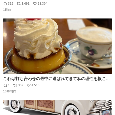
319
1,491
28,304
返
リ
い
1日前
信
ポ
い
数
ス
ね
ト
数
数
これは打ち合わせの最中に運ばれてきて私の理性を根こそ
ぎ奪い去ったプリンの写真です。
1
352
4,513
返
リ
い
16時間前
信
ポ
い
数
ス
ね
ト
数
数