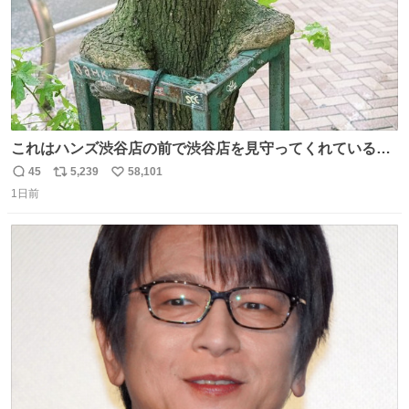
これはハンズ渋谷店の前で渋谷店を見守ってくれている
「くつろ木」。
45
5,239
58,101
返
リ
い
1日前
信
ポ
い
数
ス
ね
ト
数
数