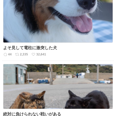
ト
数
数
よそ見して電柱に激突した犬
44
2,335
32,641
返
リ
い
信
ポ
い
数
ス
ね
ト
数
数
絶対に負けられない戦いがある