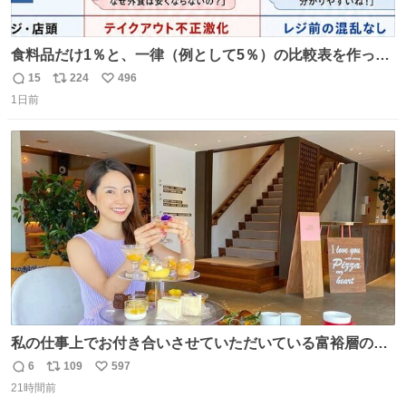
食料品だけ1％と、一律（例として5％）の比較表を作って
みました。 参考になるかと思います。
15
224
496
返
リ
い
1日前
信
ポ
い
数
ス
ね
ト
数
数
私の仕事上でお付き合いさせていただいている富裕層の社
長さん達は、こんな事しない。 こんな自慢は一切しない
6
109
597
返
リ
い
し、なんなら表に出てこない。 自分に自信がない半端モン
21時間前
信
ポ
い