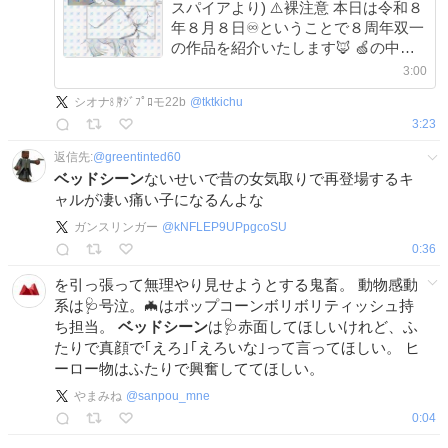
スパイアより) ⚠️裸注意 本日は令和８
年８月８日♾ということで８周年双一
の作品を紹介いたします🦊 🍏の中で
ぐるぐると渦巻く独占欲と罪悪感。そ
3:00
の中で🌶️は何を見ているのか……？
シオナ㋇ﾏｼﾞﾌﾟﾛモ22b
@
tktkichu
3:23
返信先:
@
greentinted60
ベッドシーン
ないせいで昔の女気取りで再登場するキ
ャルが凄い痛い子になるんよな
ガンスリンガー
@
kNFLEP9UPpgcoSU
0:36
を引っ張って無理やり見せようとする鬼畜。 動物感動
系は🩺号泣。🦇はポップコーンボリボリティッシュ持
ち担当。
ベッドシーン
は🩺赤面してほしいけれど、ふ
たりで真顔で｢えろ｣｢えろいな｣って言ってほしい。 ヒ
ーロー物はふたりで興奮しててほしい。
やまみね
@
sanpou_mne
0:04