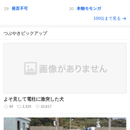
発言不可
本物モモンガ
100位まで見る
つぶやきピックアップ
よそ見して電柱に激突した犬
44
2,325
32,617
返
リ
い
信
ポ
い
数
ス
ね
ト
数