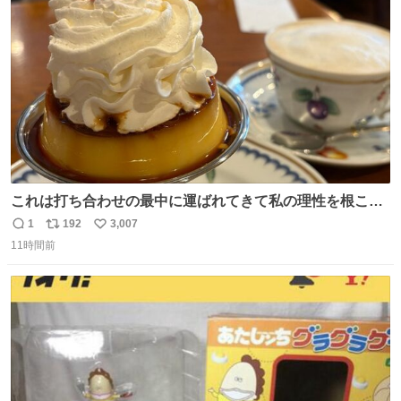
ト
数
数
これは打ち合わせの最中に運ばれてきて私の理性を根こそ
ぎ奪い去ったプリンの写真です。
1
192
3,007
返
リ
い
11時間前
信
ポ
い
数
ス
ね
ト
数
数