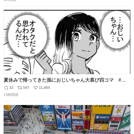
信
ポ
い
ｿﾚｵｲｼｲﾉ?(笑 … … 子どもの頃 山梨で見た ひまわり畑の風
数
ス
ね
景 淡い記憶 そんな思い出の風景… ありますか？
ト
数
数
夏休みで帰ってきた孫におじいちゃん大喜び四コマ #四
コマ漫画 #Web漫画 #漫画が読めるハッシュタグ
32
547
11,484
返
リ
い
15時間前
信
ポ
い
数
ス
ね
ト
数
数