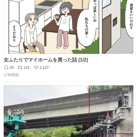
女ふたりでマイホームを買った話 (1/2)
28
116
2,127
返
リ
い
17時間前
信
ポ
い
数
ス
ね
ト
数
数