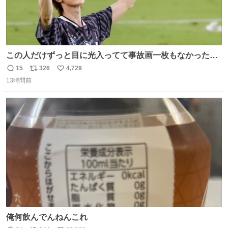
この人だけずっと目に光入ってて事故画一枚もなかったす
ごい #TravisJapan #Jリーグ
15
326
4,729
返
リ
い
13時間前
信
ポ
い
数
ス
ね
ト
数
数
俺何飲んでんねんこれ