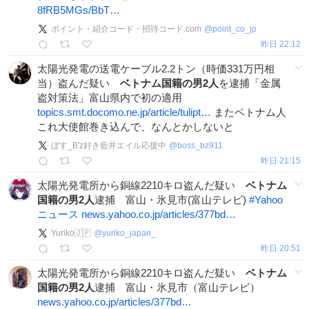
8fRB5MGs/BbT…
ポイント・紹介コード・招待コード.com
@
point_co_jp
昨日 22:12
太陽光発電の送電ケーブル2.2トン（時価331万円相
当）盗んだ疑い
ベトナム国籍の男2人
を逮捕「金属
盗対策法」富山県内で初の適用
topics.smt.docomo.ne.jp/article/tulipt…
またベトナム人
これ大使館巻き込んで、なんとかしないと
ぼす_B'z好き藍井エイル応援中
@
boss_bz911
昨日 21:15
太陽光発電所から銅線2210キロ盗んだ疑い
ベトナム
国籍の男2人
逮捕 富山・氷見市(富山テレビ)
#
Yahoo
ニュース
news.yahoo.co.jp/articles/377bd…
Yuriko🇯🇵
@
yuriko_japan_
昨日 20:51
太陽光発電所から銅線2210キロ盗んだ疑い
ベトナム
国籍の男2人
逮捕 富山・氷見市（富山テレビ）
news.yahoo.co.jp/articles/377bd…