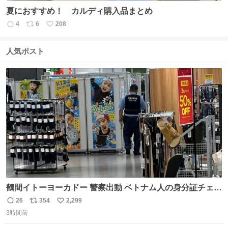
夏におすすめ！ カルディ購入品まとめ
4
6
208
返
リ
い
信
ポ
い
数
ス
ね
人気ポスト
ト
数
数
鶴間イトーヨーカドー 警察出動 ベトナム人の身分証チェッ
クを開店前に実施、店内まで見張りにきてます。不法滞在
26
354
2,299
返
リ
い
者は覚悟してお越しください。
3時間前
信
ポ
い
数
ス
ね