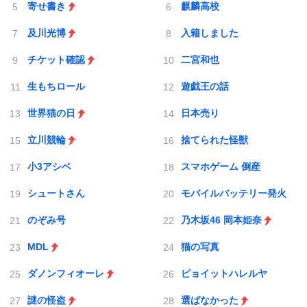
寄せ書き
麒麟高校
及川光博
入籍しました
チケット確認
二宮和也
生もちロール
遊戯王の話
世界猫の日
日本売り
立川競輪
捨てられた怪獣
小3アシベ
スマホゲーム 倒産
シュートさん
モバイルバッテリー発火
のぞみ号
乃木坂46 岡本姫奈
MDL
猫の写真
ダノンフィオーレ
ピョイットハレルヤ
謎の怪盗
選ばなかった