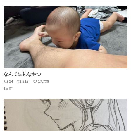
数
ス
ね
ト
数
数
なんて失礼なやつ
14
213
17,738
返
リ
い
1日前
信
ポ
い
数
ス
ね
ト
数
数