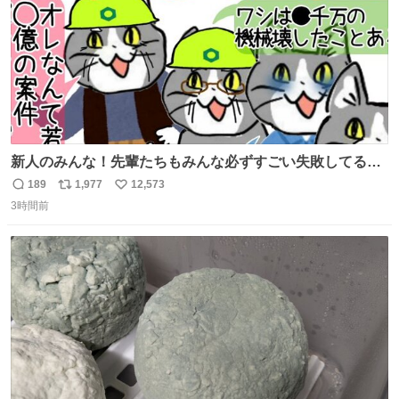
新人のみんな！先輩たちもみんな必ずすごい失敗してるか
ら、ちいさいことは気にしなくてヨシ！ #現場猫
189
1,977
12,573
返
リ
い
3時間前
信
ポ
い
数
ス
ね
ト
数
数