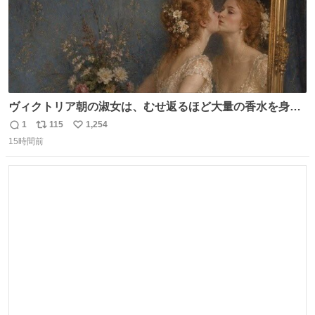
ヴィクトリア朝の淑女は、むせ返るほど大量の香水を身に
つけるものではないとされていた。それでも香水は、髪や
1
115
1,254
返
リ
い
肌の手入れと同じくらい、ヴィクトリア朝の女性達の美容
15時間前
信
ポ
い
習慣に欠かせないものだった。 当時の香水は、現在私たち
数
ス
ね
が知る香水よりも単純な組成で、その大部分は薔薇、菫、
ト
数
数
ベルガモット、