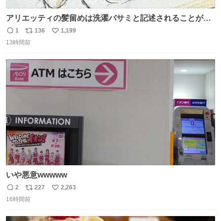
アリエッティの髪留めは洗濯バサミと記述されることが多
いですが、もっと小さいプラスチックのクリップです。 バ
1
136
1,199
返
リ
い
ネは使いやすいように強度を調整してあるはず。
13時間前
信
ポ
い
数
ス
ね
ト
数
数
いや悪意wwwww
2
227
2,263
返
リ
い
16時間前
信
ポ
い
数
ス
ね