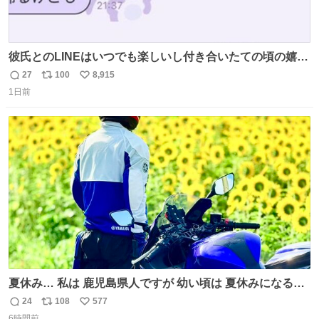
彼氏とのLINEはいつでも楽しいし付き合いたての頃の嬉し
かったLINEは無限にあるけど(同棲前は1日で各50通くらい
27
100
8,915
返
リ
い
送りあってたし)最近嬉しかったのはこれ
1日前
信
ポ
い
数
ス
ね
ト
数
数
夏休み… 私は 鹿児島県人ですが 幼い頃は 夏休みになると
母の郷… 山梨へ遊びに行くのが楽しみでした 母の実家へ 1
24
108
577
返
リ
い
ヶ月近く泊まって … … 今の私は 医療従事者 お盆休み？ﾅﾆ
6時間前