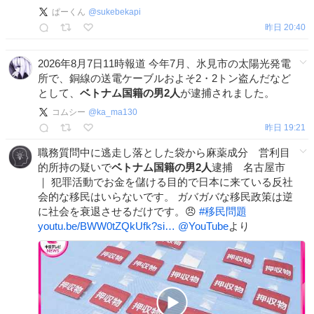
ぱーくん
@
sukebekapi
昨日 20:40
2026年8月7日11時報道 今年7月、氷見市の太陽光発電
所で、銅線の送電ケーブルおよそ2・2トン盗んだなど
として、
ベトナム国籍の男2人
が逮捕されました。
コムシー
@
ka_ma130
昨日 19:21
職務質問中に逃走し落とした袋から麻薬成分 営利目
的所持の疑いで
ベトナム国籍の男2人
逮捕 名古屋市
｜ 犯罪活動でお金を儲ける目的で日本に来ている反社
会的な移民はいらないです。 ガバガバな移民政策は逆
に社会を衰退させるだけです。😠
#
移民問題
youtu.be/BWW0tZQkUfk?si…
@YouTube
より