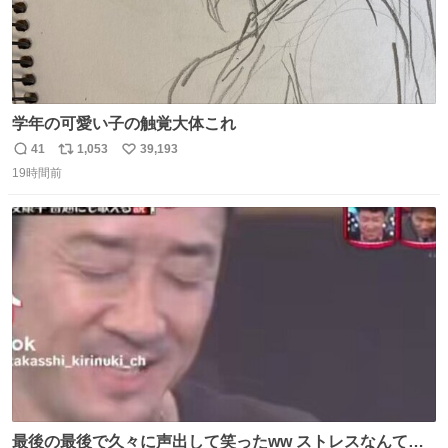
学年の可愛い子の触覚大体これ
41
1,053
39,193
返
リ
い
19時間前
信
ポ
い
数
ス
ね
ト
数
数
最後の最後で久々に声出して笑ったww ストレスなんて笑