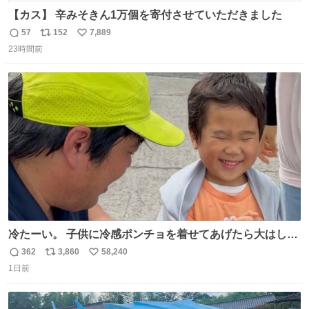
【カス】 辛みそきん1万個を寄付させていただきました
57
152
7,889
返
リ
い
23時間前
信
ポ
い
数
ス
ね
ト
数
数
冷たーい。 子供に冷感ポンチョを着せてあげたら大はしゃ
ぎで喜んでくれました。 こんな素敵な代物を提供してくれ
362
3,860
58,240
返
リ
い
た山口県の恩師に感謝。
1日前
信
ポ
い
数
ス
ね
ト
数