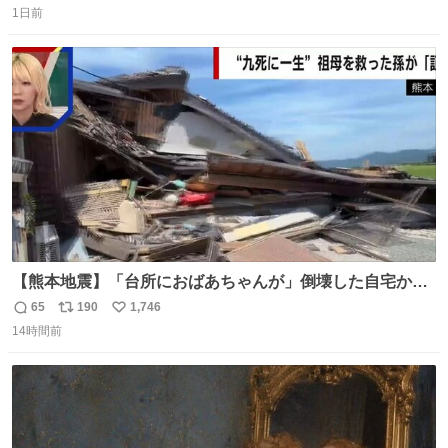
1日前
信
ポ
い
数
ス
ね
ト
数
数
【熊本地震】「台所におばあちゃんが」倒壊した自宅から
孫が救出 地震発生時、台所で夕食の準備をしていた祖母の
65
190
1,746
返
リ
い
「助けて」という声。祖母を背負い、助け出した孫が「命
14時間前
信
ポ
い
があったのは奇跡」と当時の状況を語った。
数
ス
ね
ト
数
数