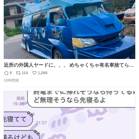
数
近所の外国人ヤードに、、、 めちゃくちゃ有名車捨てられ
てました😭 外装ぼろぼろだし、、 中も何にも残ってない
9
114
1,268
返
リ
い
し、、 可哀想に😢😢 今まで数十年お疲れ様でした、、 #バ
16時間前
信
ポ
い
ニング #当時 #廃車 #勿体無い
数
ス
ね
ト
数
数