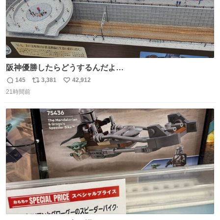
阪神優勝したらどうするんだよ…
145
3,381
42,912
返
リ
い
21時間前
信
ポ
い
数
ス
ね
ト
数
数