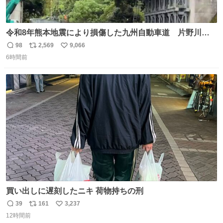
令和8年熊本地震により損傷した九州自動車道 片野川橋
（下り線）の復旧作業を行っています。 タイムラプス動画
98
2,569
9,066
返
リ
い
で、段差が生じた橋桁をジャッキアップしている様子をご
6時間前
信
ポ
い
紹介します。 引き続き、早期復旧に向けて着実に工事を進
数
ス
ね
めてまいります。 #NEXCO西日本 #熊本地震
ト
数
数
買い出しに遅刻したニキ 荷物持ちの刑
39
161
3,237
返
リ
い
12時間前
信
ポ
い