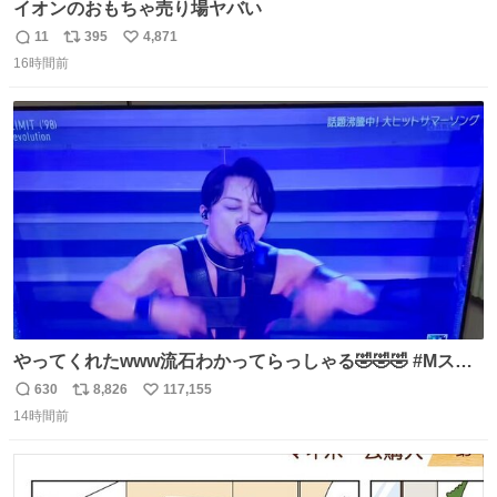
イオンのおもちゃ売り場ヤバい
11
395
4,871
返
リ
い
16時間前
信
ポ
い
数
ス
ね
ト
数
数
やってくれたwww流石わかってらっしゃる🤣🤣🤣 #Mステ
#西川貴教
630
8,826
117,155
返
リ
い
14時間前
信
ポ
い
数
ス
ね
ト
数
数