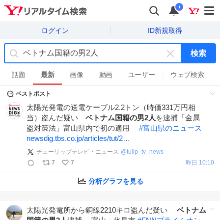
i
ログイン
ID新規取得
検索
キ
ー
話題
最新
画像
動画
ユーザー
ウェブ検索
ワ
ベストポスト
ー
ド
太陽光発電の送電ケーブル2.2トン（時価331万円相
を
当）盗んだ疑い
ベトナム国籍の男2人
を逮捕「金属
消
盗対策法」富山県内で初の適用
#
富山県のニュース
す
newsdig.tbs.co.jp/articles/tut/2…
チューリップテレビ・ニュース
@
tulip_tv_news
7
7
昨日 10:10
分析グラフを見る
太陽光発電所から銅線2210キロ盗んだ疑い
ベトナム