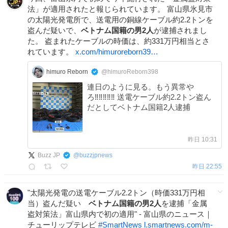
法」が適用されたと報じられています。 富山県氷見市
の太陽光発電所で、送電用の銅線ケーブル約2.2トンを
盗んだ疑いで、
ベトナム国籍の男2人
が逮捕されまし
た。 盗まれたケーブルの時価は、約331万円相当とさ
れています。
x.com/himuroreborn39…
himuro Reborn
@himuroReborn398
連日のように見る。もう異常や
ろ‼︎‼︎‼︎‼︎‼︎ 送電ケーブル約2.2トン盗ん
だとしてベトナム国籍2人逮捕
昨日 10:31
Buzz JP
@
buzzjpnews
昨日 22:55
"太陽光発電の送電ケーブル2.2トン（時価331万円相
当）盗んだ疑い
ベトナム国籍の男2人
を逮捕「金属
盗対策法」富山県内で初の適用" - 富山県のニュース｜
チューリップテレビ
#
SmartNews
l.smartnews.com/m-