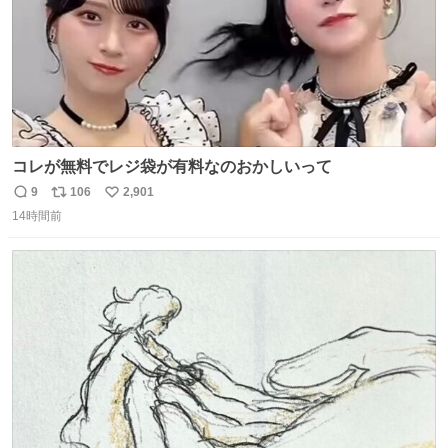
コレが無料でレジ袋が有料なのおかしいって
9
106
2,901
返
リ
い
14時間前
信
ポ
い
数
ス
ね
ト
数
数