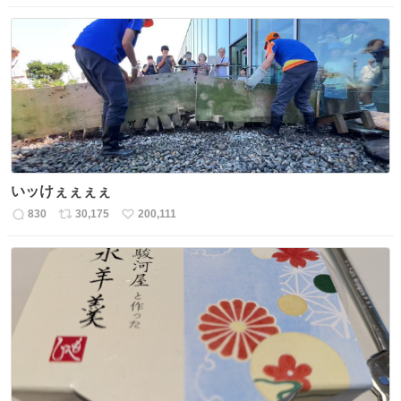
信
ポ
い
数
ス
ね
ト
数
数
いッけぇぇぇぇ
830
30,175
200,111
返
リ
い
信
ポ
い
数
ス
ね
ト
数
数