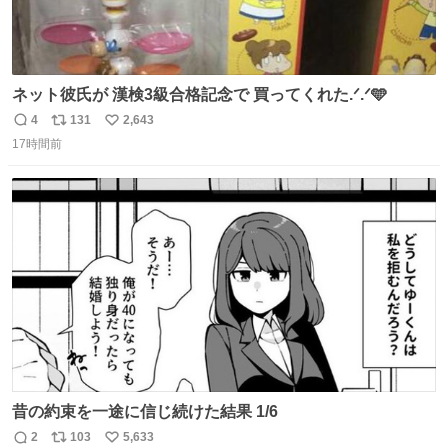
ネット彼氏が 漢検3級合格記念で 買ってくれた.ᐟ.ᐟ🩵
4
131
2,643
返
リ
い
17時間前
信
ポ
い
数
ス
ね
ト
数
数
昔の約束を一途に信じ続けた結果 1/6
2
103
5,633
返
リ
い