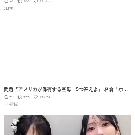
24
244
22,366
返
リ
い
1日前
信
ポ
い
数
ス
ね
ト
数
数
問題『アメリカが保有する空母 5つ答えよ』 名倉「ホン
マごめん、日本」
59
555
15,857
返
リ
い
17時間前
信
ポ
い
数
ス
ね
ト
数
数