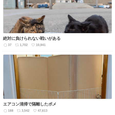
数
絶対に負けられない戦いがある
37
1,702
10,941
返
リ
い
信
ポ
い
数
ス
ね
ト
数
数
エアコン清掃で隔離したポメ
188
3,542
47,613
返
リ
い