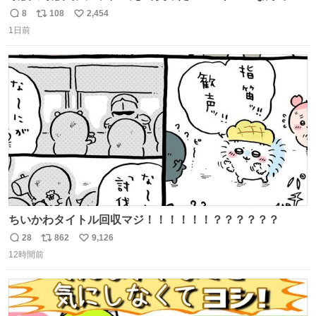
って吹き飛ばせ！！ #水曜日のダウンタウン #大友康平
8
108
2,454
返
リ
い
1日前
信
ポ
い
数
ス
ね
ト
数
数
ちいかわタイトル回収マジ！！！！！！？？？？？？
28
862
9,126
返
リ
い
12時間前
信
ポ
い
数
ス
ね
ト
数
数