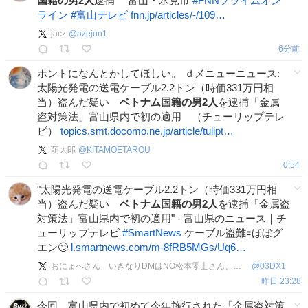
国籍の男2人
逮捕 富山・氷見市
#
FNNプライムオン
ライン
#
富山テレビ
fnn.jp/articles/-/109…
jacz
@
azejun1
6分前
ホントになんとかしてほしい。 ｄメニューニュース:
太陽光発電の送電ケーブル2.2トン（時価331万円相
当）盗んだ疑い
ベトナム国籍の男2人
を逮捕「金属
盗対策法」富山県内で初の適用 （チューリップテレ
ビ）
topics.smt.docomo.ne.jp/article/tulipt…
萌太郎
@
KITAMOETAROU
0:54
"太陽光発電の送電ケーブル2.2トン（時価331万円相
当）盗んだ疑い
ベトナム国籍の男2人
を逮捕「金属盗
対策法」富山県内で初の適用" - 富山県のニュース｜チ
ューリップテレビ
#
SmartNews
ケーブル盗難🟰ほぼグ
エン🙄
l.smartnews.com/m-8fRB5MGs/Uq6…
おにょへさん いきなりDMはNO松本零士さん、水木一郎さん、団時朗さんは永遠
@
03DX1
昨日 23:28
今回、富山県内で初めて今年施行された「金属盗対策