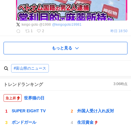
keigo goto @1998
@
keigogoto19981
1
2
昨日 18:50
もっと見る
#富山県のニュース
トレンドランキング
3:06
時点
世界猫の日
SUPER EIGHT TV
外国人受け入れ反対
ボンドガール
生活資金