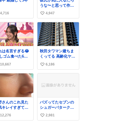
結婚して5年
彼氏が気に入るだろ
うな〜と思って作っ
たら想像の何倍も美
4,716
4,947
い
味しい美味しい言っ
てくれて嬉しい
い
ね
数
れは名言すぎる😂
秋田タワマン建ちま
消しゴム食べた6歳
くってる 高齢化ヤバ
弟を思い出しなが
すぎて駅前にコンパ
10,667
6,186
い
クトシティつくって
高齢者を住ませる考
い
えらしい 病院も全部
ね
駅前にある
数
野さんのこれ見た
バズってたセブンの
肌キレイすぎてび
シュガーバタークレ
くりしたし、やは
ープうますぎて
12,276
2,981
い
アイドルって体型･
7NOWで買い溜め🛒
管理すごすぎる
💭
い
ね