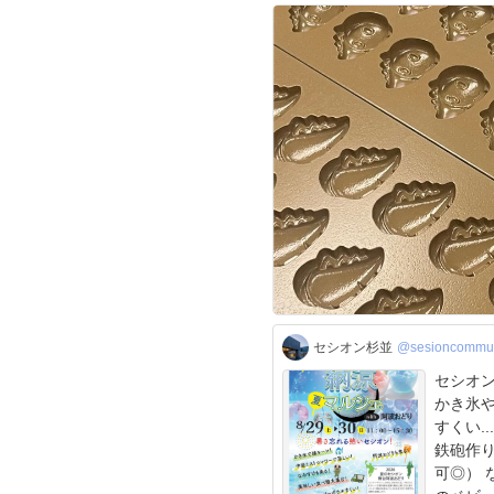
セシオン杉並
@sesioncommun
セシオン納
かき氷
すくい.
鉄砲作
可◎） なみすけも両日遊びに来てくれます🍎 なみすけ