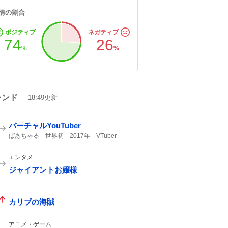
情の割合
ポジティブ
ネガティブ
74
26
%
%
レンド
18:49
更新
バーチャルYouTuber
ばあちゃる
世界初
2017年
VTuber
デビュー
エンタメ
ジャイアントお嬢様
カリブの海賊
アニメ・ゲーム