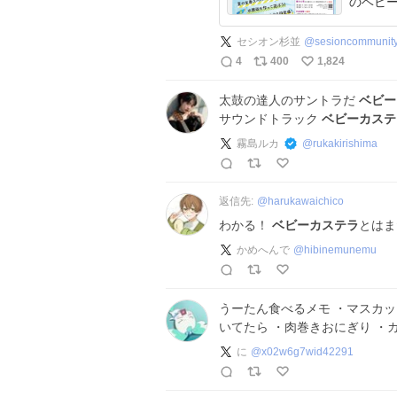
のベビー
セシオン杉並
@
sesioncommunit
4
400
1,824
太鼓の達人のサントラだ
ベビー
サウンドトラック
ベビーカステ
霧島ルカ
@
rukakirishima
返信先:
@
harukawaichico
わかる！
ベビーカステラ
とはま
かめへんで
@
hibinemunemu
うーたん食べるメモ ・マスカット
いてたら ・肉巻きおにぎり ・
に
@
x02w6g7wid42291