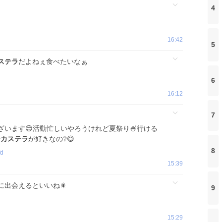
4
16:42
5
ステラ
だよねぇ食べたいなぁ
6
16:12
7
ざいます😊活動忙しいやろうけれど夏祭り🍧行ける
ーカステラ
が好きなの❔😋
8
fd
15:39
に出会えるといいね🎇
9
15:29