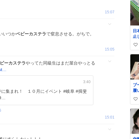
15:07
日
いいつか
ベビーカステラ
で窒息させる。がちで。
止
払い
い
郵
15:05
@J
い
ね
ビーカステラ
やってた同級生はまだ屋台やっとる
数
st…
3:40
ブ
履
に集まれ！ １０月にイベント #岐阜 #揖斐
イ
49…
い
い
6
ね
15:01
数