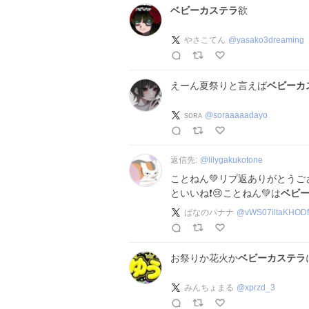
ベビーカステラ
欲
やさこてん
@
yasako3dreaming
えーん夏祭りと言えば
ベビーカ
sᴏʀᴀ
@
soraaaaadayo
返信先:
@
lilygakukotone
ことねん💚リプ返ありがとうご
といいね❗😢ことねん💚は
ベビ
ばなのバナナ
@
vWS07iltaKHOD
お祭りか花火か
ベビーカステラ
みんちょまる
@
xprzd_3