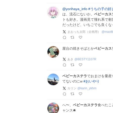
@yorihaya_info
#
うちの子の好
は、流石にないか。
ベビーカス
トも好き。漫画見て憧れ系で射
だったけど、いちごでも良くな
まおっち太郎（企画用）
@
maotti
屋台の焼きそばとか
ベビーカス
あき
@
BESTY1107R
ベビーカステラ
でおまけを量産
てないのにw
#
おいやり
カリン
@
karin_ykhm
へ〜、
ベビーカステラ
食べたこ
ャンス🛎️