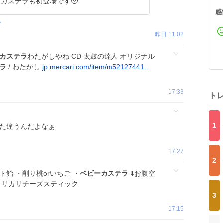
カステラも初登場です🥹
感
y
昨日 11:02
カステラ
わたがしやね CD 太鼓の達人 オリジナル
ラ
/ わたがし
jp.mercari.com/item/m52127441…
17:33
ト
1
た違うんだよなぁ
17:27
2
飴 ・削り桃orいちご ・
ベビーカステラ
⬇️お腹空
カリカリチーズスティック
3
17:15