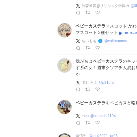
竹森琴音@リリシック学園🎶
@
l
ベビーカステラ
マスコット か
マスコット 3種セット
jp.merca
ちいもも
@
chiimomoart
我が名は
ベビーカステラ
のキッ
す系の女！週末クソアチ人混お祭
か！
ぽむ ろぷ
@
p315m
ベビーカステラ
をベビカスと略
べべ
@
skmksbr1104
返信先:
@
mcd2021_or03