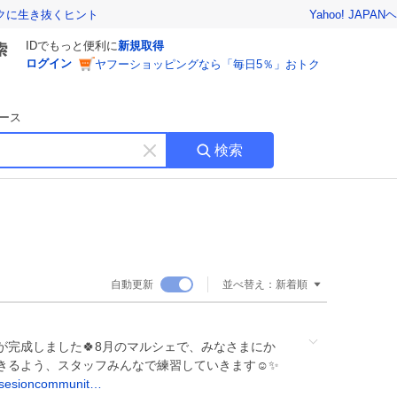
Yahoo! JAPAN
ヘ
トクに生き抜くヒント
IDでもっと便利に
新規取得
ログイン
ヤフーショッピングなら「毎日5％」おトク
ース
検索
キ
ー
ワ
ー
ド
を
消
自動更新
並べ替え：
新着順
す
が完成しました🍀8月のマルシェで、みなさまにか
きるよう、スタッフみんなで練習していきます☺️✨
/sesioncommunit…