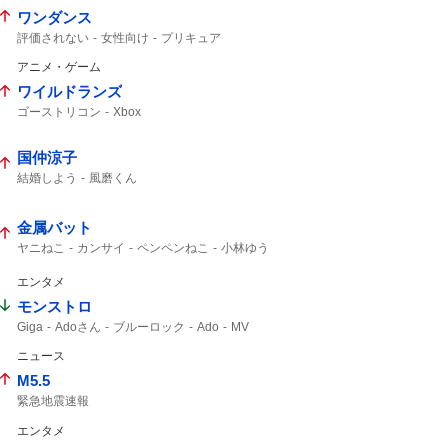
ワンダンス
評価されない
女性向け
プリキュア
アニメ・ゲーム
ワイルドランズ
ゴーストリコン
Xbox
国仲涼子
結婚しよう
風磨くん
金属バット
ヤニねこ
カンサイ
ペンペンねこ
小林ゆう
エンタメ
モンストロ
Giga
Adoさん
ブルーロック
Ado
MV
ニュース
M5.5
緊急地震速報
エンタメ