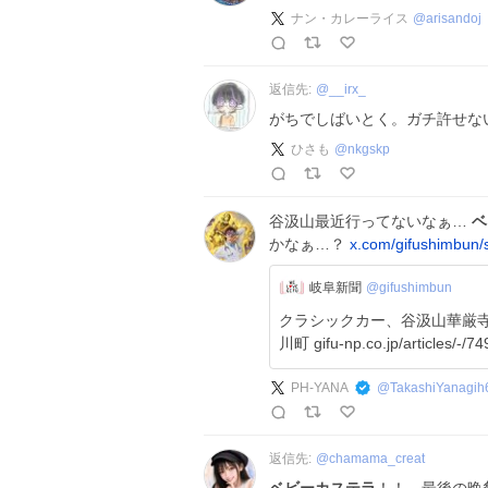
ナン・カレーライス
@
arisandoj
返信先:
@
__irx_
がちでしばいとく。ガチ許せな
ひさも
@
nkgskp
谷汲山最近行ってないなぁ…
ベ
かなぁ…？
x.com/gifushimbun/
岐阜新聞
@gifushimbun
クラシックカー、谷汲山華厳寺
川町 gifu-np.co.jp/articles/-/7
PH-YANA
@
TakashiYanagih
返信先:
@
chamama_creat