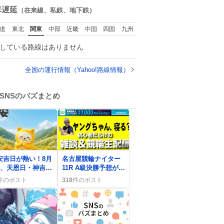
数
車遅延
（在来線、私鉄、地下鉄）
道
東北
関東
中部
近畿
中国
四国
九州
している路線はありません
全国の運行情報（Yahoo!路線情報）
SNSのバズまとめ
0
安吉日が熱い！8月
名古屋競輪ナイター
日、天恩日・神吉日
11R A級決勝予想が熱
重なる開運ラッキ
狂、リポストで記事
件のポスト
318
件のポスト
情報がSNSで話題
閲覧が話題に