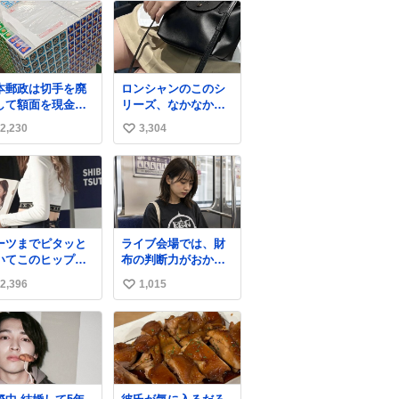
本郵政は切手を廃
ロンシャンのこのシ
して額面を現金で
リーズ、なかなか安
戻せ2026 #日本
くならないのにセー
2,230
3,304
い
政
ル価格になってる🖤
apanPostHD_PR
✨レザーなのが反則
い
級にかわいい。持っ
ね
てるだけでコーデが
数
格上げされる。
ーツまでピタッと
ライブ会場では、財
いてこのヒップラ
布の判断力がおかし
ン…強すぎる。
くなる。
2,396
1,015
い
い
ね
数