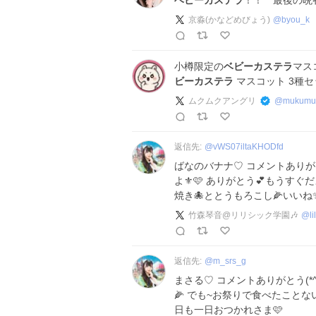
ベビーカステラ
！！ 最後の晩
京淼(かなどめびょう)
@
byou_k
小樽限定の
ベビーカステラ
マス
ビーカステラ
マスコット 3種
ムクムクアングリ
@
mukumu
返信先:
@
vWS07iltaKHODfd
ばなのバナナ♡ コメントありがと
よ⚜️🩷 ありがとう💕もうすぐ
焼き🐙ととうもろこし🌽いいね✨
竹森琴音@リリシック学園🎶
@
l
返信先:
@
m_srs_g
まさる♡ コメントありがとう(*
🌽 でも~お祭りで食べたことな
日も一日おつかれさま🩷