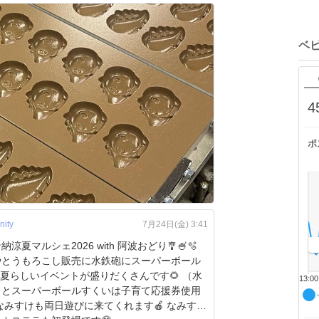
ベ
4
ポ
ity
7月24日(金) 3:41
涼夏マルシェ2026 with 阿波おどり🎐🍧🫧
やとうもろこし販売に水鉄砲にスーパーボール
..夏らしいイベントが盛りだくさんです🌻 （水
13:00
りとスーパーボールすくいは子育て応援券使用