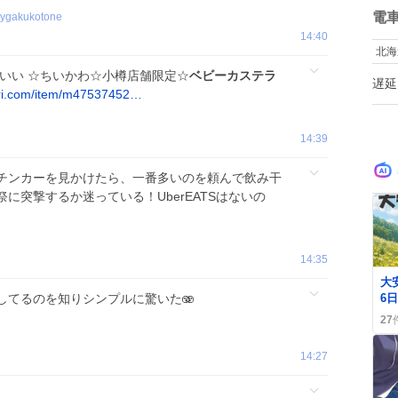
数
電
ilygakukotone
14:40
北海
わいい ☆ちいかわ☆小樽店舗限定☆
ベビーカステラ
遅延
ri.com/item/m47537452…
14:39
チンカーを見かけたら、一番多いのを頼んで飲み干
に突撃するか迷っている！UberEATSはないの
14:35
0
大
6
してるのを知りシンプルに驚いた🫨
が
27
ー
に
14:27