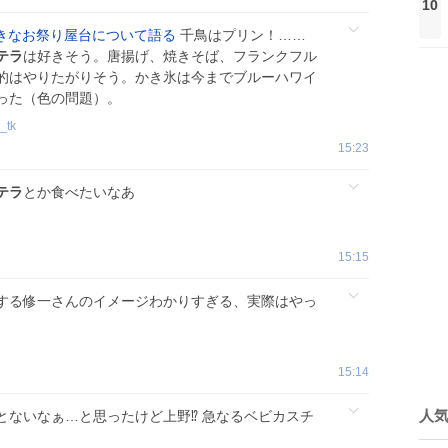
10
きなお祭り屋台について語る
千鳥はプリン！……
テラ
は好きそう。唐揚げ、焼きそば、フランクフル
的はやりたがりそう。かき氷は今までブルーハワイ
った（色の問題）。
_tk
15:23
テラ
とか食べたいなあ
15:15
する修一さんのイメージわかりすぎる、実際はやっ
15:14
人
とないなぁ…と思ったけど上野⁉️ 急なるベビカスチ