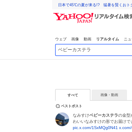
日本で45℃の夏が来る!? 猛暑を賢くお
ウェブ
画像
動画
リアルタイム
ニュ
画像・動画
すべて
ベストポスト
なみすけ
ベビーカステラ
の金型
わいいなみすけの形でお届けで
pic.x.com/1SxMQg0N41
x.com