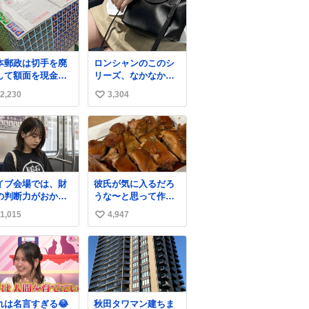
本郵政は切手を廃
ロンシャンのこのシ
して額面を現金で
リーズ、なかなか安
戻せ2026 #日本
くならないのにセー
2,230
3,304
い
政
ル価格になってる🖤
apanPostHD_PR
✨レザーなのが反則
い
級にかわいい。持っ
ね
てるだけでコーデが
数
格上げされる。
イブ会場では、財
彼氏が気に入るだろ
の判断力がおかし
うな〜と思って作っ
なる。
たら想像の何倍も美
1,015
4,947
い
味しい美味しい言っ
てくれて嬉しい
い
ね
数
れは名言すぎる😂
秋田タワマン建ちま