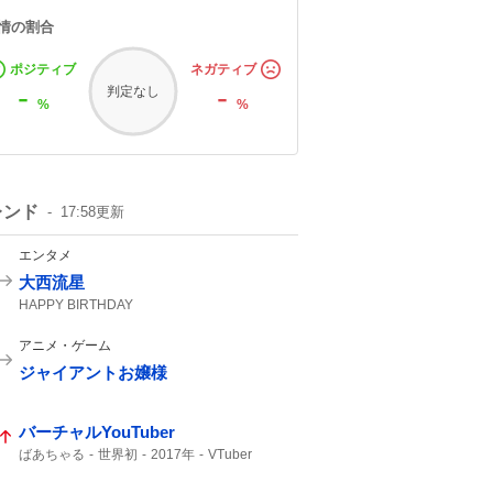
情の割合
ポジティブ
ネガティブ
-
-
判定なし
%
%
レンド
17:58
更新
エンタメ
大西流星
HAPPY BIRTHDAY
アニメ・ゲーム
ジャイアントお嬢様
バーチャルYouTuber
ばあちゃる
世界初
2017年
VTuber
デビュー
YouTuber