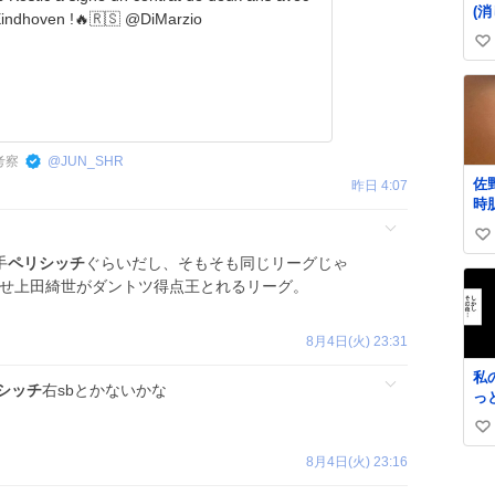
(
le PSV Eindhoven !🔥🇷🇸 @DiMarzio
の
い
ら)
い
ね
数
考察
@
JUN_SHR
佐
昨日 4:07
時
っ
い
り
手
ペリシッチ
ぐらいだし、そもそも同じリーグじゃ
肌
い
にせ上田綺世がダントツ得点王とれるリーグ。
ね
数
8月4日(火) 23:31
私
シッチ
右sbとかないかな
っ
細
い
せ
い
い
8月4日(火) 23:16
見
ね