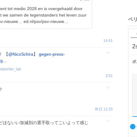
ekent tot medio 2028 en is overgehaald door
 dat we samen de tegenstanders het leven zuur
ペ
psv-nieuwe… ed.nl/psv/psv-nieuwe…
14:41
2
！ 【
@NicoSchira
】
gegen-press-
-og…
ポ
otywriter_lab
2:51
？
昨日 11:35
どほないい加減別の選手取ってこいよって感じ