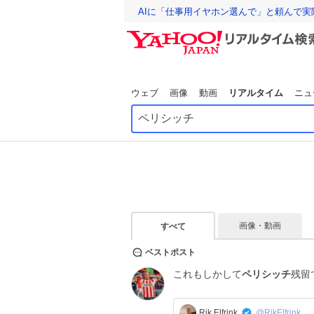
AIに「仕事用イヤホン選んで」と頼んで
ウェブ
画像
動画
リアルタイム
ニュ
画像・動画
すべて
ベストポスト
これもしかして
ペリシッチ
残留
Rik Elfrink
@RikElfrink