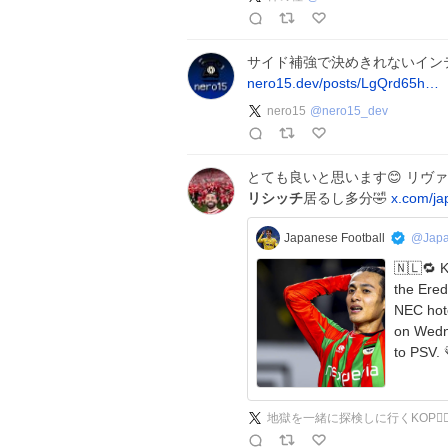
サイド補強で決めきれないイン
nero15.dev/posts/LgQrd65h…
nero15
@
nero15_dev
とても良いと思います😊 リヴ
リシッチ
居るし多分🤣
x.com/ja
Japanese Football
@Japa
🇳🇱🔁 K
the Eredivise cha
NEC hote
on Wedn
t
地獄を一緒に探検しに行くKOP❤️‍