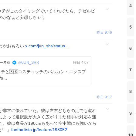
4
ッチ
がこのタイミングでいてくれてたら、デゼルビ
のかなぁと妄想しちゃう
5
昨日 9:46
sbとかおもろい
x.com/jun_shr/status…
6
カー考察
@JUN_SHR
昨日 4:07
7
シッチと🇷🇸コスティッチのバルカン・エクスプ
/s…
8
昨日 9:17
が非常に優れていた。彼は左右どちらの足でも蹴れ
9
によって選択肢が大きく広がりまた相手の対応を迷
。彼は身長が190cmもあって空中戦にも強いから
が…」
footballista.jp/feature/198052
10