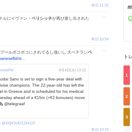
昨日 11:25
感
テルにイヴァン・
ペリシッチ
が再び差し出された
昨日 10:54
ァプールボコボコにされてるし強いし 大ベテラン
ペ
ト
panesefbl/st…
neseFbl
8月4日(火) 13:22
1
odai Sano is set to sign a five-year deal with
mpions. The 22-year-old has left the
l in Greece and is scheduled for his medical
2
esday ahead of a €15m (+€2 bonuses) move
o PSV. 🗞️ @telegraaf
3

@
XlQX3oErZJ34110
昨日 10:25