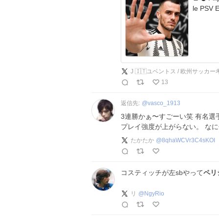
J 🇮🇹ユベントス / 欧州サッカー
13
返信先:
@
vasco_1913
3連勝かぁ〜すごーい笑 有名選
プレイ強度が上がらない。 な
たかたか
@
8qhaWCVr3C4sKOI
コスティッチが左sbやって
ペリ
リ
@
NgyRio