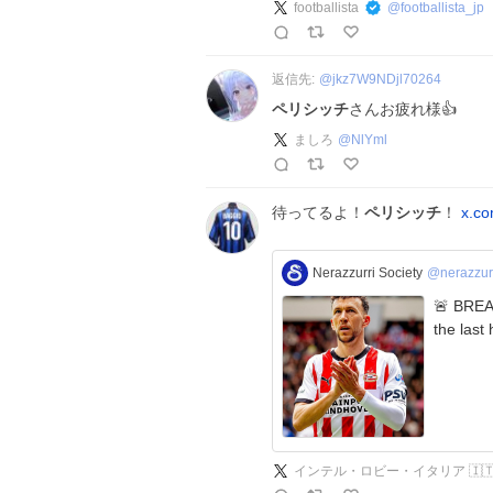
footballista
@
footballista_jp
返信先:
@
jkz7W9NDjl70264
ペリシッチ
さんお疲れ様👍
ましろ
@
NlYml
待ってるよ！
ペリシッチ
！
x.co
Nerazzurri Society
@nerazzur
🚨 BREAK
インテル・ロビー・イタリア 🇮