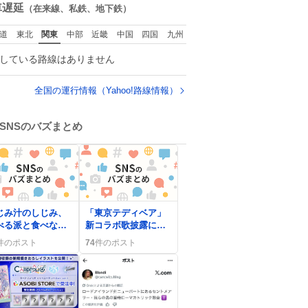
母親ではないかも
数
車遅延
（在来線、私鉄、地下鉄）
れません。でも、
からこそ、私はそ
道
東北
関東
中部
近畿
中国
四国
九州
いう母親が大好き
す。今も昔もすご
している路線はありません
リラックスしま
。「優秀」と「良
」は別なんですよ
全国の運行情報（Yahoo!路線情報）
ね。 1/2
SNSのバズまとめ
じみ汁のしじみ、
「東京テディベア」
べる派と食べない
新コラボ歌披露にフ
でSNSが盛り上が
ァン歓喜「やった
件のポスト
74
件のポスト
、全国で議論が広
ぁ！」と熱狂
る