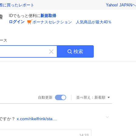
Yahoo! JAPAN
ヘ
実際に買ったレポート
IDでもっと便利に
新規取得
ログイン
ボーナスセレクション 人気商品が最大40％
ース
検索
キ
ー
ワ
ー
ド
を
消
自動更新
並べ替え：
新着順
す
ですか？
x.com/rikelfrink/sta…
14:33