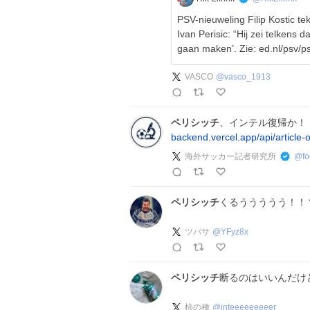
PSV-nieuweling Filip Kostic t
Ivan Perisic: “Hij zei telkens
gaan maken’. Zie: ed.nl/psv/
VASCO
@
vasco_1913
ペリシッチ
、インテル復帰か！
backend.vercel.app/api/article
海外サッカー記者研究所
@
fo
ペリシッチ
くるううううう！！
ツバサ
@
YFyz8x
ペリシッチ
断るのはいいんだけ
柿の種
@
inteeeeeeeeer