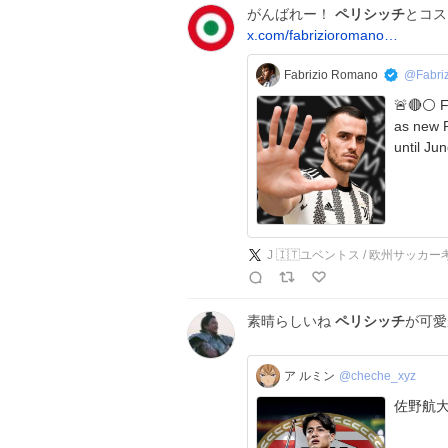
がんばれー！
ペリシッチ
とコス
x.com/fabrizioromano…
Fabrizio Romano
@Fabri
🚨🔴⚪️ F
as new P
J 🇮🇹ユベントス / 欧州サッカー
素晴らしいね
ペリシッチ
が可
ア ルミン
@cheche_xyz
佐野航大