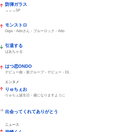
防弾ガラス
→→→SP
モンストロ
Giga
Adoさん
ブルーロック
Ado
引退する
ばあちゃる
はつ恋ONDO
デビュー曲
新グループ
デビュー
DL
エンタメ
りゅちぇお
りゅちぇ誕生日
歳になりますように
出会ってくれてありがとう
ニュース
岩崎くん