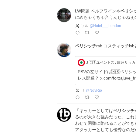
LW問題 ベルフワインや
ペリシ
にめちゃくちゃ合うんじゃねぇ
ソル
@
Hotel___London
ペリシッチ
rsb コスティッチl
J 🇮🇹ユベントス / 欧州サッ
PSVの左サイドは🇭🇷ペリ
レス開通？ x.com/forzajuve_fr
リ
@
NgyRio
「キッカーとしては
ペリシッチ
るのが大きな強みだった。これ
わせて困難に陥れることができた
アタッカーとしても優秀なのだ