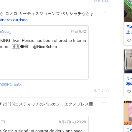
昨日 8:31
ら ロメロ カーティスジョーンズ
ペリシッチ
ならま
/nerazzurrisoci…
日
riSoci_
昨日 6:42
止
払い
ING: Ivan Perisic has been offered to Inter in
い
郵
the last hours. 🇭🇷⚫️🔵 – @NicoSchira
@J
い
ね
数
ラ
布
B00HCrEnOt
く
昨日 7:30
い
い
チ
と🇷🇸コスティッチのバルカン・エクスプレス開
ね
数
_FR
8月4日(火) 23:28
こ
ip Kostić a signé un contrat de deux ans avec