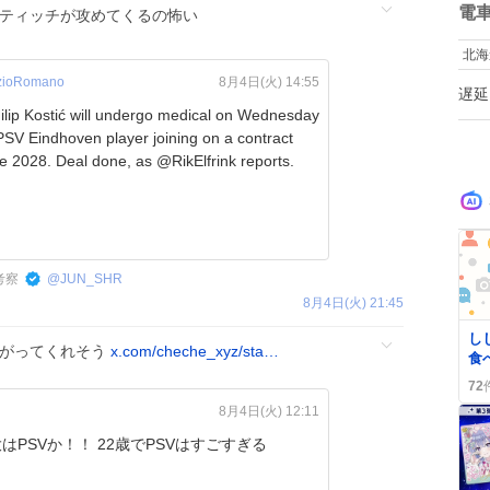
な
数
電
ティッチが攻めてくるの怖い
し
だ
北海
う
で
zioRomano
8月4日(火) 14:55
遅延
く
ilip Kostić will undergo medical on Wednesday
す
SV Eindhoven player joining on a contract
い
until June 2028. Deal done, as @RikElfrink reports.
考察
@
JUN_SHR
8月4日(火) 21:45
し
愛がってくれそう
x.com/cheche_xyz/sta…
食
派
72
り
8月4日(火) 12:11
が
はPSVか！！ 22歳でPSVはすごすぎる