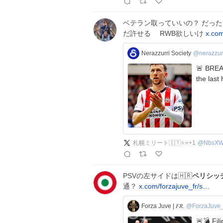
ベテラン取っていいの？ だった
だ許せる RWB欲しいけ
x.com
Nerazzurri Society
@nerazzur
🚨 BREAK
札幌ミリート🇮🇹⭐️⭐️+1
@
NbsXW
PSVの左サイドは🇭🇷
ペリシッ
通？
x.com/forzajuve_fr/s…
Forza Juve | 𝐹𝑅.
@ForzaJuve
🚨💣 Fil