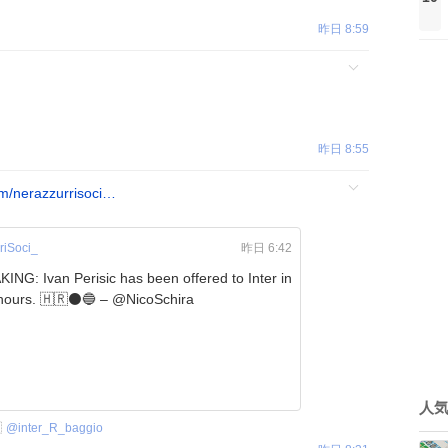
昨日 8:59
昨日 8:55
m/nerazzurrisoci…
riSoci_
昨日 6:42
ING: Ivan Perisic has been offered to Inter in
the last hours. 🇭🇷⚫️🔵 – @NicoSchira
人

@
inter_R_baggio