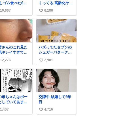
消しゴム食べた6歳
くってる 高齢化ヤバ
弟を思い出しなが
すぎて駅前にコンパ
10,667
6,186
い
クトシティつくって
高齢者を住ませる考
い
えらしい 病院も全部
ね
駅前にある
数
野さんのこれ見た
バズってたセブンの
肌キレイすぎてび
シュガーバタークレ
くりしたし、やは
ープうますぎて
12,276
2,981
い
アイドルって体型･
7NOWで買い溜め🛒
管理すごすぎる
💭
い
ね
数
の母ちゃんはボー
交際中 結婚して5年
としていてあまり
目
かい事を気にしま
1,407
4,716
い
ん。優秀な人の多
現代の価値観から
い
ると、あまり優秀
ね